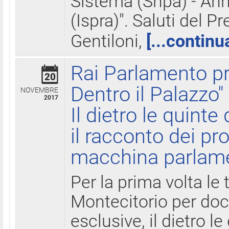
Sistema (Snpa) - Ann
(Ispra)". Saluti del P
Gentiloni,
[...continu
Rai Parlamento pr
20
Dentro il Palazzo"
NOVEMBRE
2017
Il dietro le quint
il racconto dei pro
macchina parlam
Per la prima volta le
Montecitorio per do
esclusive, il dietro le