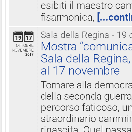
esibiti il maestro c
fisarmonica,
[...cont
Sala della Regina - 19 
19
17
Mostra “comunica
OTTOBRE
NOVEMBRE
Sala della Regina,
2017
al 17 novembre
Tornare alla democra
della seconda guerra 
percorso faticoso, 
straordinario cammin
rinascita. Quel pass