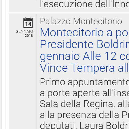
l'esecuzione dell'Inn
Palazzo Montecitorio
14
Montecitorio a po
GENNAIO
2018
Presidente Boldri
gennaio Alle 12 c
Vince Tempera all
Primo appuntamento 
a porte aperte all'in
Sala della Regina, all
alla presenza della 
deputati, Laura Boldri