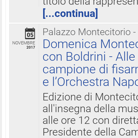
titolo della rapprese
[...continua]
Palazzo Montecitorio -
05
Domenica Monteci
NOVEMBRE
2017
con Boldrini - All
campione di fisar
e l’Orchestra Nap
Edizione di Montecit
all'insegna della mus
alle ore 12 con diret
Presidente della Came