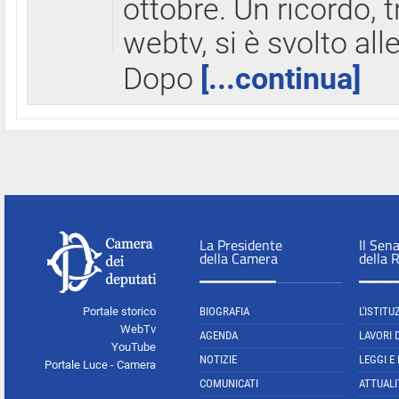
ottobre. Un ricordo, 
webtv, si è svolto all
Dopo
[...continua]
La Presidente
Il Sen
della Camera
della 
Portale storico
BIOGRAFIA
L'ISTITU
WebTv
AGENDA
LAVORI 
YouTube
NOTIZIE
LEGGI E
Portale Luce - Camera
COMUNICATI
ATTUALI