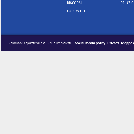
DISCORSI
RELAZIO
FOTO/VIDEO
Social media policy
Privacy
Mappa d
Camera dei deputati 2015 © Tutti i diritti riservati