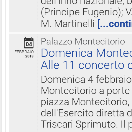
dell'Inno nazionale, 
(Principe Eugenio); V
M. Martinelli
[...cont
Palazzo Montecitorio
04
Domenica Montecit
FEBBRAIO
2018
Alle 11 concerto d
Domenica 4 febbrai
Montecitorio a porte 
piazza Montecitorio, 
dell'Esercito diretta
Triscari Sprimuto. I