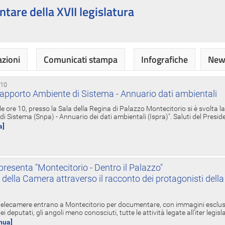
ntare della XVII legislatura
azioni
Comunicati stampa
Infografiche
News
 10
apporto Ambiente di Sistema - Annuario dati ambientali
e ore 10, presso la Sala della Regina di Palazzo Montecitorio si è svolta l
 Sistema (Snpa) - Annuario dei dati ambientali (Ispra)". Saluti del Presid
a]
resenta "Montecitorio - Dentro il Palazzo"
nte della Camera attraverso il racconto dei protagonisti del
 telecamere entrano a Montecitorio per documentare, con immagini esclusive
i deputati, gli angoli meno conosciuti, tutte le attività legate all'iter legisl
inua]