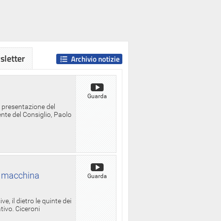
letter
Archivio notizie
Guarda
a presentazione del
ente del Consiglio, Paolo
la macchina
Guarda
, il dietro le quinte dei
ativo. Ciceroni