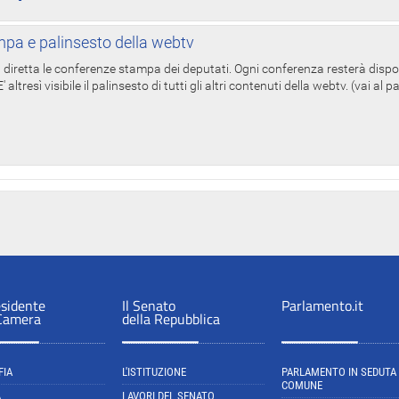
pa e palinsesto della webtv
in diretta le conferenze stampa dei deputati. Ogni conferenza resterà dispo
' altresì visibile il palinsesto di tutti gli altri contenuti della webtv. (vai al 
esidente
Il Senato
Parlamento.it
 Camera
della Repubblica
FIA
L'ISTITUZIONE
PARLAMENTO IN SEDUTA
COMUNE
A
LAVORI DEL SENATO