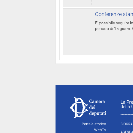
Conferenze stam
E' possibile seguire 
periodo di 15 giorni. E
La Pr
della
Portale storico
BIOGRA
WebTv
AGEND