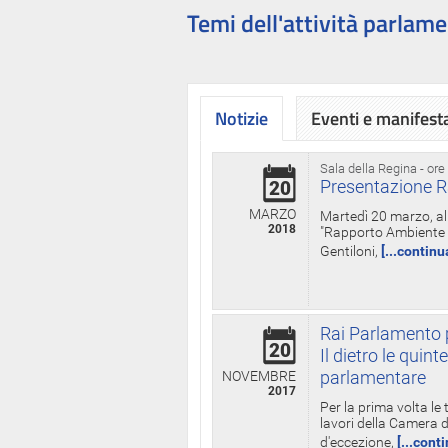
Temi dell'attività parlame
Notizie
Eventi e manifest
Sala della Regina - ore
Presentazione R
20
MARZO
Martedì 20 marzo, all
2018
"Rapporto Ambiente di
Gentiloni,
[...continu
Rai Parlamento p
20
Il dietro le qui
parlamentare
NOVEMBRE
2017
Per la prima volta le
lavori della Camera de
d'eccezione,
[...cont