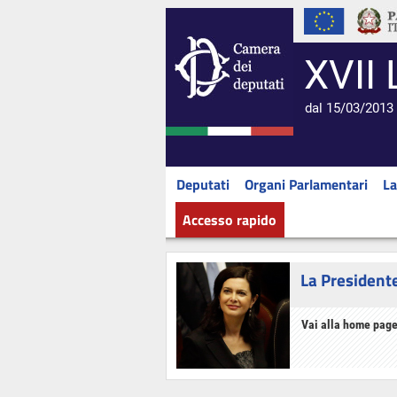
XVII 
dal 15/03/2013 
Deputati
Organi Parlamentari
La
Accesso rapido
La President
Vai alla home page