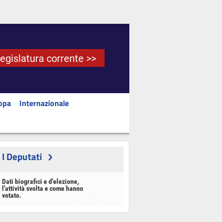
Legislatura corrente >>
opa
Internazionale
I Deputati
Dati biografici e d'elezione,
l'attività svolta e come hanno
votato.