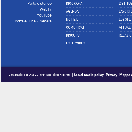
Portale storico
BIOGRAFIA
L'ISTITU
WebTv
AGENDA
LAVORI 
YouTube
NOTIZIE
LEGGI E
Portale Luce - Camera
COMUNICATI
ATTUALI
DISCORSI
RELAZIO
FOTO/VIDEO
Social media policy
Privacy
Mappa d
Camera dei deputati 2015 © Tutti i diritti riservati