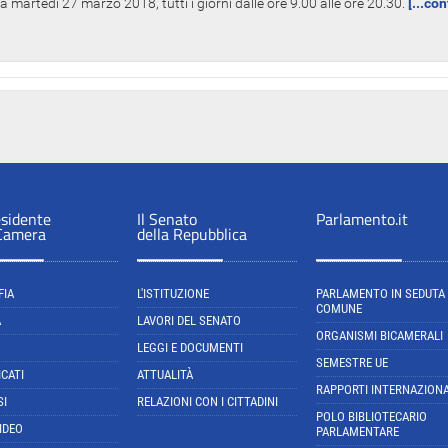
 martedì 27 marzo 2018, tutti i giorni dalle ore 9.00 alle ore 20.30.
[...co
esidente
Il Senato
Parlamento.it
 Camera
della Repubblica
FIA
L'ISTITUZIONE
PARLAMENTO IN SEDUTA
COMUNE
A
LAVORI DEL SENATO
ORGANISMI BICAMERALI
LEGGI E DOCUMENTI
SEMESTRE UE
CATI
ATTUALITÀ
RAPPORTI INTERNAZIONA
SI
RELAZIONI CON I CITTADINI
POLO BIBLIOTECARIO
IDEO
PARLAMENTARE