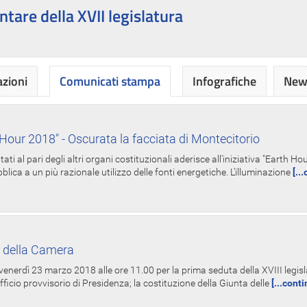
ntare della XVII legislatura
azioni
Comunicati stampa
Infografiche
News
Hour 2018" - Oscurata la facciata di Montecitorio
i al pari degli altri organi costituzionali aderisce all'iniziativa "Earth 
lica a un più razionale utilizzo delle fonti energetiche. L'illuminazione
[..
 della Camera
nerdì 23 marzo 2018 alle ore 11.00 per la prima seduta della XVIII legisla
Ufficio provvisorio di Presidenza; la costituzione della Giunta delle
[...cont