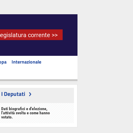
Legislatura corrente >>
opa
Internazionale
I Deputati
Dati biografici e d'elezione,
l'attività svolta e come hanno
votato.