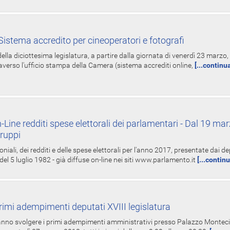
istema accredito per cineoperatori e fotografi
ella diciottesima legislatura, a partire dalla giornata di venerdì 23 marzo, 
averso l'ufficio stampa della Camera (sistema accrediti online,
[...continu
-Line redditi spese elettorali dei parlamentari - Dal 19 mar
Gruppi
oniali, dei redditi e delle spese elettorali per l'anno 2017, presentate dai de
 del 5 luglio 1982 - già diffuse on-line nei siti www.parlamento.it
[...contin
rimi adempimenti deputati XVIII legislatura
tranno svolgere i primi adempimenti amministrativi presso Palazzo Montecit