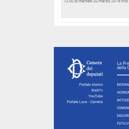
12.00 di martedì 20 marzo 2018 fino a
La Pr
della
Portale storico
BIOGRA
WebTv
AGEND
YouTube
NOTIZIE
Portale Luce - Camera
COMUNI
DISCOR
FOTO/V