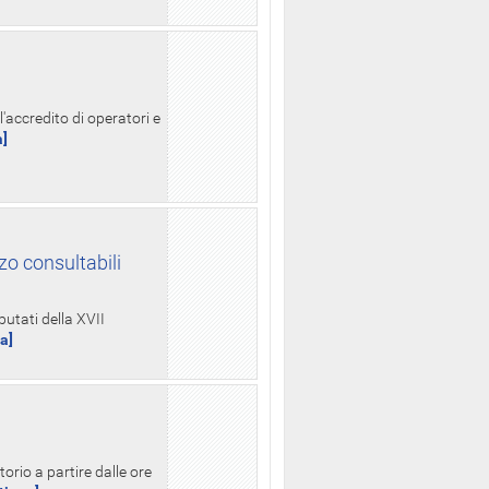
l'accredito di operatori e
a]
zo consultabili
putati della XVII
ua]
orio a partire dalle ore