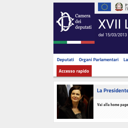
XVII 
dal 15/03/2013 
Deputati
Organi Parlamentari
La
Accesso rapido
La President
Vai alla home page