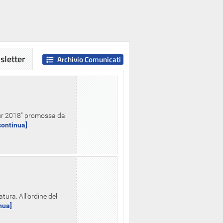
letter
Archivio Comunicati
Hour 2018" promossa dal
.continua]
tura. All'ordine del
inua]