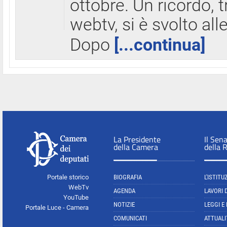
ottobre. Un ricordo, 
webtv, si è svolto all
Dopo
[...continua]
La Presidente
Il Sen
della Camera
della 
Portale storico
BIOGRAFIA
L'ISTITU
WebTv
AGENDA
LAVORI 
YouTube
NOTIZIE
LEGGI E
Portale Luce - Camera
COMUNICATI
ATTUALI