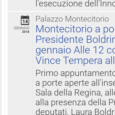
l'esecuzione dell'Inn
Palazzo Montecitorio
14
Montecitorio a po
GENNAIO
2018
Presidente Boldri
gennaio Alle 12 c
Vince Tempera all
Primo appuntamento 
a porte aperte all'in
Sala della Regina, all
alla presenza della 
deputati, Laura Boldri