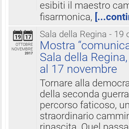
esibiti il maestro c
fisarmonica,
[...cont
Sala della Regina - 19 
19
17
Mostra “comunica
OTTOBRE
NOVEMBRE
Sala della Regina,
2017
al 17 novembre
Tornare alla democra
della seconda guerra 
percorso faticoso, 
straordinario cammin
rinascita. Quel pass