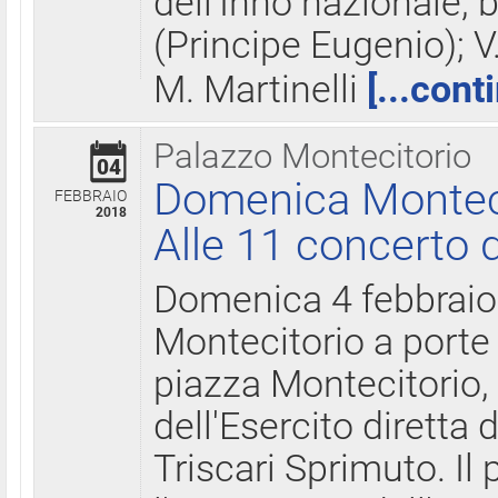
dell'Inno nazionale, 
(Principe Eugenio); V
M. Martinelli
[...cont
Palazzo Montecitorio
04
Domenica Montecit
FEBBRAIO
2018
Alle 11 concerto d
Domenica 4 febbrai
Montecitorio a porte 
piazza Montecitorio, 
dell'Esercito diretta
Triscari Sprimuto. I