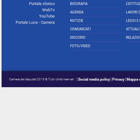
Portale storico
BIOGRAFIA
L'ISTITU
WebTv
AGENDA
LAVORI 
YouTube
NOTIZIE
LEGGI E
Portale Luce - Camera
COMUNICATI
ATTUALI
DISCORSI
RELAZIO
FOTO/VIDEO
Social media policy
Privacy
Mappa d
Camera dei deputati 2015 © Tutti i diritti riservati