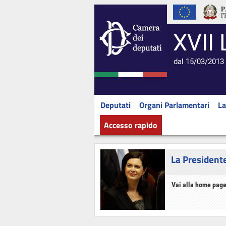
XVII 
dal 15/03/2013 
Deputati
Organi Parlamentari
La
Accesso rapido
La President
Vai alla home page