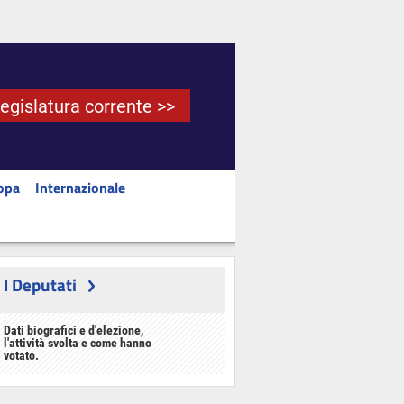
Legislatura corrente >>
opa
Internazionale
I Deputati
Dati biografici e d'elezione,
l'attività svolta e come hanno
votato.