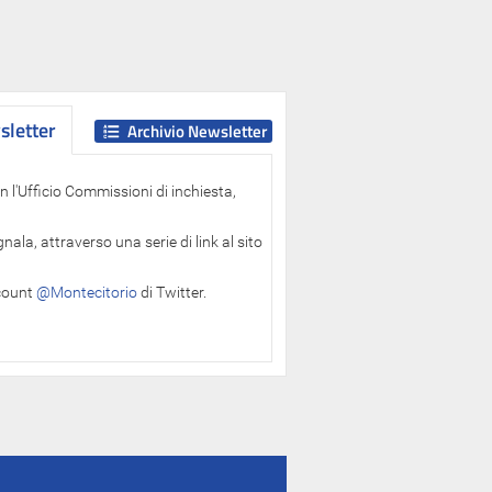
letter
letter
Archivio Newsletter
 l'Ufficio Commissioni di inchiesta,
ala, attraverso una serie di link al sito
ccount
@Montecitorio
di Twitter.