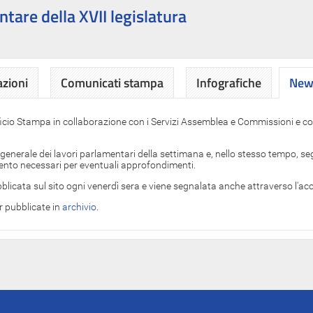
ntare della XVII legislatura
azioni
Comunicati stampa
Infografiche
News
News
ficio Stampa in collaborazione con i Servizi Assemblea e Commissioni e con
 generale dei lavori parlamentari della settimana e, nello stesso tempo, segn
imento necessari per eventuali approfondimenti.
blicata sul sito ogni venerdì sera e viene segnalata anche attraverso l'a
er pubblicate in
archivio
.