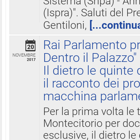
Sistema (Snpa) - Ann
(Ispra)". Saluti del P
Gentiloni,
[...continu
Rai Parlamento pr
20
Dentro il Palazzo"
NOVEMBRE
2017
Il dietro le quint
il racconto dei pro
macchina parlam
Per la prima volta le
Montecitorio per do
esclusive, il dietro le