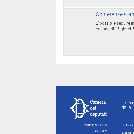
Conferenze stam
E' possibile seguire 
periodo di 15 giorni. E
La Pr
della
Portale storico
BIOGRA
WebTv
AGEND