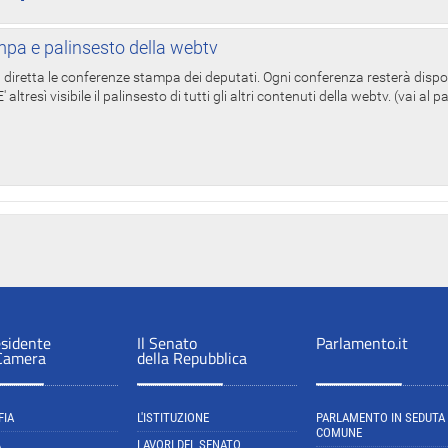
pa e palinsesto della webtv
in diretta le conferenze stampa dei deputati. Ogni conferenza resterà dispo
' altresì visibile il palinsesto di tutti gli altri contenuti della webtv. (vai al 
esidente
Il Senato
Parlamento.it
 Camera
della Repubblica
FIA
L'ISTITUZIONE
PARLAMENTO IN SEDUTA
COMUNE
A
LAVORI DEL SENATO