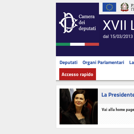
XVII 
dal 15/03/2013 
Deputati
Organi Parlamentari
La
Accesso rapido
La President
Vai alla home page