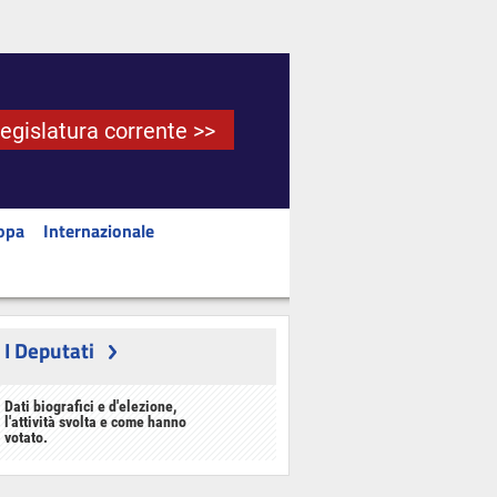
Legislatura corrente >>
opa
Internazionale
I Deputati
Dati biografici e d'elezione,
l'attività svolta e come hanno
votato.