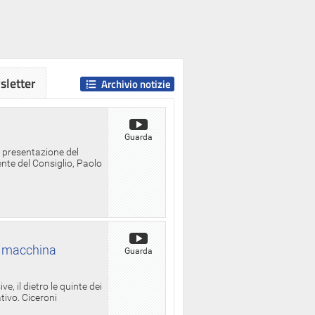
letter
Archivio notizie
Guarda
a presentazione del
ente del Consiglio, Paolo
la macchina
Guarda
, il dietro le quinte dei
ativo. Ciceroni