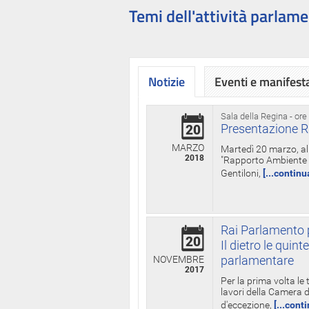
Temi dell'attività parlame
Notizie
Eventi e manifest
Sala della Regina - ore
Presentazione R
20
MARZO
Martedì 20 marzo, all
2018
"Rapporto Ambiente di
Gentiloni,
[...continu
Rai Parlamento p
20
Il dietro le qui
parlamentare
NOVEMBRE
2017
Per la prima volta le
lavori della Camera de
d'eccezione,
[...cont