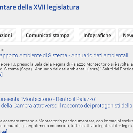
ntare della XVII legislatura
azioni
Comunicati stampa
Infografiche
News
 10
apporto Ambiente di Sistema - Annuario dati ambientali
e ore 10, presso la Sala della Regina di Palazzo Montecitorio si è svolta l
 Sistema (Snpa) - Annuario dei dati ambientali (Ispra)". Saluti del Presid
a]
resenta "Montecitorio - Dentro il Palazzo"
nte della Camera attraverso il racconto dei protagonisti del
 telecamere entrano a Montecitorio per documentare, con immagini esclusive
i deputati, gli angoli meno conosciuti, tutte le attività legate all'iter legisl
inua]