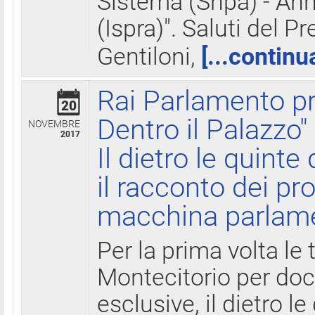
Sistema (Snpa) - Ann
(Ispra)". Saluti del P
Gentiloni,
[...continu
Rai Parlamento pr
20
Dentro il Palazzo"
NOVEMBRE
2017
Il dietro le quint
il racconto dei pro
macchina parlam
Per la prima volta le
Montecitorio per do
esclusive, il dietro le