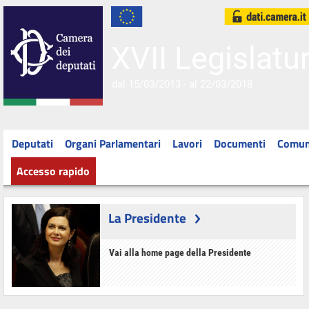
XVII Legislatu
dal 15/03/2013 - al 22/03/2018
Deputati
Organi Parlamentari
Lavori
Documenti
Comun
Accesso rapido
La Presidente
Vai alla home page della Presidente