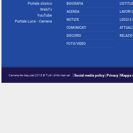
Portale storico
BIOGRAFIA
L'ISTITU
WebTv
AGENDA
LAVORI 
YouTube
NOTIZIE
LEGGI E
Portale Luce - Camera
COMUNICATI
ATTUALI
DISCORSI
RELAZIO
FOTO/VIDEO
Social media policy
Privacy
Mappa d
Camera dei deputati 2015 © Tutti i diritti riservati