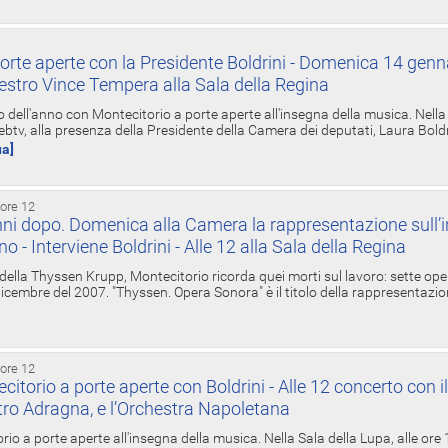
orte aperte con la Presidente Boldrini - Domenica 14 genn
estro Vince Tempera alla Sala della Regina
ell'anno con Montecitorio a porte aperte all'insegna della musica. Nella S
ebtv, alla presenza della Presidente della Camera dei deputati, Laura Boldrin
ua]
 ore 12
ni dopo. Domenica alla Camera la rappresentazione sull’i
ino - Interviene Boldrini - Alle 12 alla Sala della Regina
 della Thyssen Krupp, Montecitorio ricorda quei morti sul lavoro: sette ope
 6 dicembre del 2007. "Thyssen. Opera Sonora" è il titolo della rappresentazi
 ore 12
torio a porte aperte con Boldrini - Alle 12 concerto con i
tro Adragna, e l’Orchestra Napoletana
rio a porte aperte all'insegna della musica. Nella Sala della Lupa, alle ore 