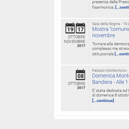
presenza della Presid
fisarmonica,
[...cont
Sala della Regina - 19 
Mostra “comunica
19
17
novembre
OTTOBRE
NOVEMBRE
Tornare alla democra
2017
complesso ma straord
istituzionale
[...cont
Palazzo Montecitorio -
Domenica Monteci
08
Bandiera - Alle 
OTTOBRE
2017
E' stata dedicata ad 
di domenica 8 ottobre
[...continua]