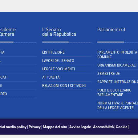
esidente
Il Senato
Parlamento.it
 Camera
della Repubblica
FIA
L'ISTITUZIONE
PARLAMENTO IN SEDUTA
COMUNE
A
LAVORI DEL SENATO
ORGANISMI BICAMERALI
LEGGI E DOCUMENTI
SEMESTRE UE
CATI
ATTUALITÀ
RAPPORTI INTERNAZIONA
SI
RELAZIONI CON I CITTADINI
POLO BIBLIOTECARIO
IDEO
PARLAMENTARE
NORMATTIVA: IL PORTAL
DELLA LEGGE VIGENTE
cial media policy
Privacy
Mappa del sito
Avviso legale
Accessibilità
Cookie