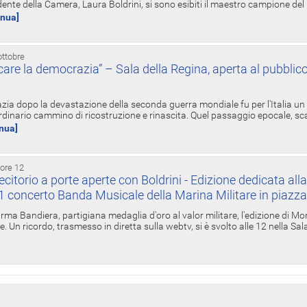
ente della Camera, Laura Boldrini, si sono esibiti il maestro campione de
inua]
ottobre
re la democrazia” – Sala della Regina, aperta al pubblico
zia dopo la devastazione della seconda guerra mondiale fu per l'Italia un
inario cammino di ricostruzione e rinascita. Quel passaggio epocale, s
inua]
 ore 12
torio a porte aperte con Boldrini - Edizione dedicata all
11 concerto Banda Musicale della Marina Militare in piazz
Irma Bandiera, partigiana medaglia d'oro al valor militare, l'edizione di Mo
. Un ricordo, trasmesso in diretta sulla webtv, si è svolto alle 12 nella Sa