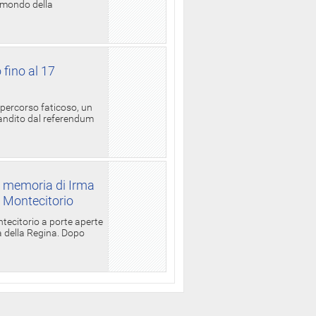
l mondo della
 fino al 17
 percorso faticoso, un
candito dal referendum
a memoria di Irma
a Montecitorio
ntecitorio a porte aperte
la della Regina. Dopo