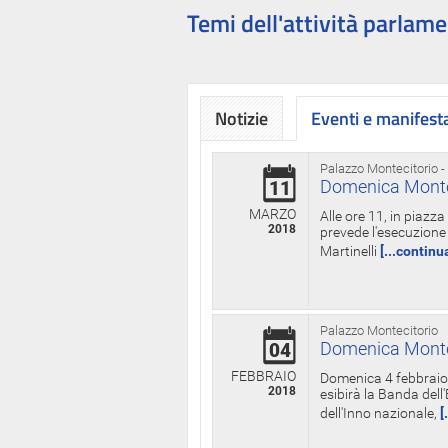
Temi dell'attività parlame
Notizie
Eventi e manifest
Palazzo Montecitorio -
Domenica Monteci
11
MARZO
Alle ore 11, in piazz
2018
prevede l'esecuzione 
Martinelli
[...continu
Palazzo Montecitorio
Domenica Monteci
04
FEBBRAIO
Domenica 4 febbraio 
2018
esibirà la Banda dell
dell'Inno nazionale,
[