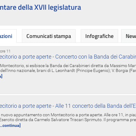
ntare della XVII legislatura
azioni
Comunicati stampa
Infografiche
News
 ore 11
torio a porte aperte - Concerto con la Banda dei Carabin
a Montecitorio, si esibisce la Banda dei Carabinieri diretta da Massimo Mar
dell'Inno nazionale, brani di L. Leonhardt (Principe Eugenio); V. Borgia (F
a]
torio a porte aperte - Alle 11 concerto della Banda dell’E
nuovo appuntamento con Montecitorio a porte aperte. Alle ore 11, in piaz
'Esercito diretta da Carmelo Salvatore Triscari Sprimuto. Il programma pr
...continua]