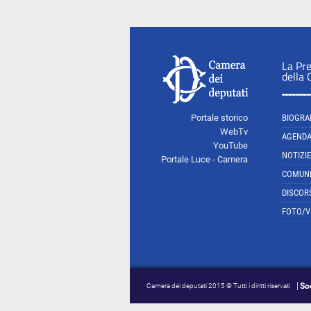
La Pr
della
Portale storico
BIOGRA
WebTv
AGEND
YouTube
NOTIZIE
Portale Luce - Camera
COMUNI
DISCOR
FOTO/V
So
Camera dei deputati 2015 © Tutti i diritti riservati