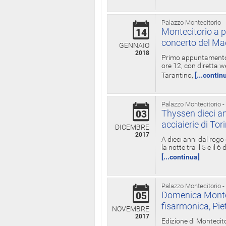
Palazzo Montecitorio
Montecitorio a p
14
concerto del Ma
GENNAIO
2018
Primo appuntamento d
ore 12, con diretta w
Tarantino,
[...contin
Palazzo Montecitorio -
Thyssen dieci an
03
acciaierie di Tor
DICEMBRE
2017
A dieci anni dal rogo
la notte tra il 5 e il
[...continua]
Palazzo Montecitorio -
Domenica Monteci
05
fisarmonica, Pie
NOVEMBRE
2017
Edizione di Montecito