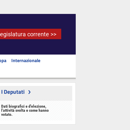
Legislatura corrente >>
opa
Internazionale
I Deputati
Dati biografici e d'elezione,
l'attività svolta e come hanno
votato.