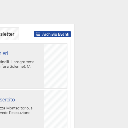
letter
Archivio Eventi
ieri
tinelli. Il programma
anfara Solenne); M.
sercito
za Montecitorio, si
evede l'esecuzione