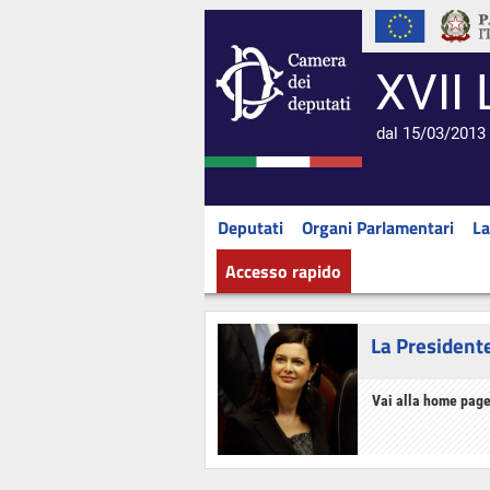
XVII 
dal 15/03/2013 
Deputati
Organi Parlamentari
La
Accesso rapido
La President
Vai alla home page