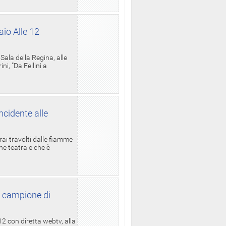
aio Alle 12
ala della Regina, alle
i, "Da Fellini a
ncidente alle
rai travolti dalle fiamme
one teatrale che è
l campione di
12 con diretta webtv, alla