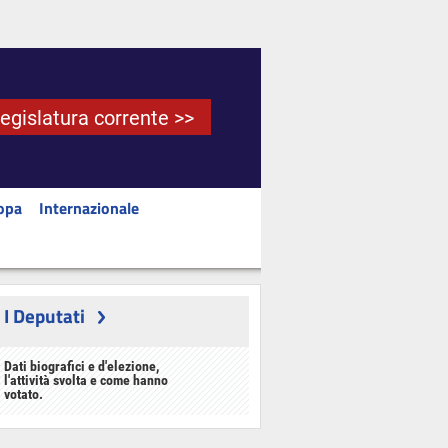
Legislatura corrente >>
opa
Internazionale
I Deputati
Dati biografici e d'elezione,
l'attività svolta e come hanno
votato.