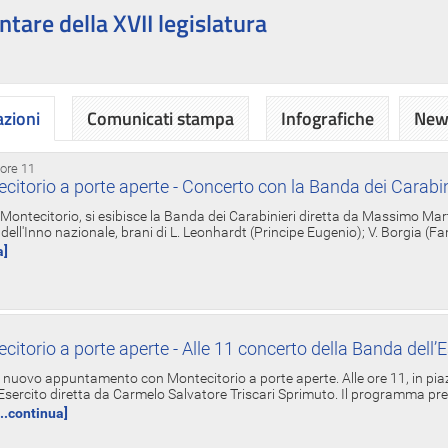
ntare della XVII legislatura
azioni
Comunicati stampa
Infografiche
News
 ore 11
torio a porte aperte - Concerto con la Banda dei Carabin
a Montecitorio, si esibisce la Banda dei Carabinieri diretta da Massimo Mar
dell'Inno nazionale, brani di L. Leonhardt (Principe Eugenio); V. Borgia (F
a]
torio a porte aperte - Alle 11 concerto della Banda dell’E
nuovo appuntamento con Montecitorio a porte aperte. Alle ore 11, in piaz
'Esercito diretta da Carmelo Salvatore Triscari Sprimuto. Il programma pr
...continua]