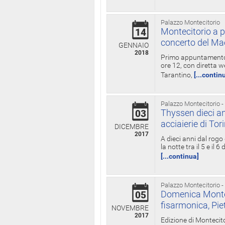
Palazzo Montecitorio
Montecitorio a p
14
concerto del Ma
GENNAIO
2018
Primo appuntamento d
ore 12, con diretta w
Tarantino,
[...contin
Palazzo Montecitorio -
Thyssen dieci an
03
acciaierie di Tor
DICEMBRE
2017
A dieci anni dal rogo
la notte tra il 5 e il
[...continua]
Palazzo Montecitorio -
Domenica Monteci
05
fisarmonica, Pie
NOVEMBRE
2017
Edizione di Montecito