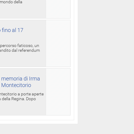
l mondo della
 fino al 17
 percorso faticoso, un
candito dal referendum
a memoria di Irma
a Montecitorio
ntecitorio a porte aperte
la della Regina. Dopo