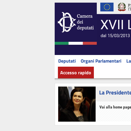
XVII 
dal 15/03/2013 
Deputati
Organi Parlamentari
La
Accesso rapido
La President
Vai alla home page