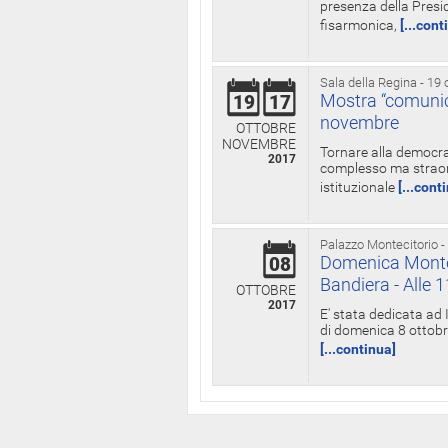
presenza della Presid
fisarmonica,
[...cont
Sala della Regina - 19 
Mostra “comunica
19
17
novembre
OTTOBRE
NOVEMBRE
Tornare alla democra
2017
complesso ma straord
istituzionale
[...cont
Palazzo Montecitorio -
Domenica Monteci
08
Bandiera - Alle 
OTTOBRE
2017
E' stata dedicata ad 
di domenica 8 ottobre
[...continua]