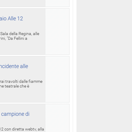
aio Alle 12
ala della Regina, alle
i, "Da Fellini a
ncidente alle
rai travolti dalle fiamme
one teatrale che è
l campione di
12 con diretta webtv, alla