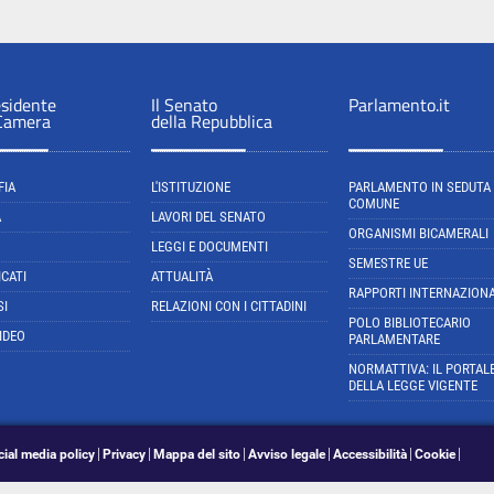
esidente
Il Senato
Parlamento.it
 Camera
della Repubblica
FIA
L'ISTITUZIONE
PARLAMENTO IN SEDUTA
COMUNE
A
LAVORI DEL SENATO
ORGANISMI BICAMERALI
LEGGI E DOCUMENTI
SEMESTRE UE
CATI
ATTUALITÀ
RAPPORTI INTERNAZIONA
SI
RELAZIONI CON I CITTADINI
POLO BIBLIOTECARIO
IDEO
PARLAMENTARE
NORMATTIVA: IL PORTAL
DELLA LEGGE VIGENTE
cial media policy
Privacy
Mappa del sito
Avviso legale
Accessibilità
Cookie