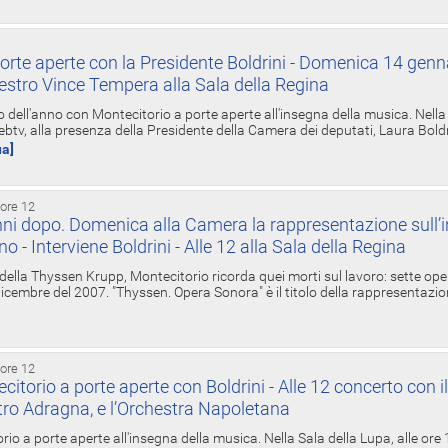
orte aperte con la Presidente Boldrini - Domenica 14 genn
estro Vince Tempera alla Sala della Regina
ell'anno con Montecitorio a porte aperte all'insegna della musica. Nella S
ebtv, alla presenza della Presidente della Camera dei deputati, Laura Boldrin
ua]
 ore 12
ni dopo. Domenica alla Camera la rappresentazione sull’i
ino - Interviene Boldrini - Alle 12 alla Sala della Regina
 della Thyssen Krupp, Montecitorio ricorda quei morti sul lavoro: sette ope
 6 dicembre del 2007. "Thyssen. Opera Sonora" è il titolo della rappresentazi
 ore 12
torio a porte aperte con Boldrini - Alle 12 concerto con i
tro Adragna, e l’Orchestra Napoletana
rio a porte aperte all'insegna della musica. Nella Sala della Lupa, alle ore 