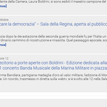
ente della Camera, Laura Boldrini, si sono esibiti il maestro campione de
inua]
ottobre
re la democrazia” – Sala della Regina, aperta al pubblico
zia dopo la devastazione della seconda guerra mondiale fu per l'Italia un
inario cammino di ricostruzione e rinascita. Quel passaggio epocale, s
inua]
 ore 12
torio a porte aperte con Boldrini - Edizione dedicata all
11 concerto Banda Musicale della Marina Militare in piazz
Irma Bandiera, partigiana medaglia d'oro al valor militare, l'edizione di Mo
. Un ricordo, trasmesso in diretta sulla webtv, si è svolto alle 12 nella Sa