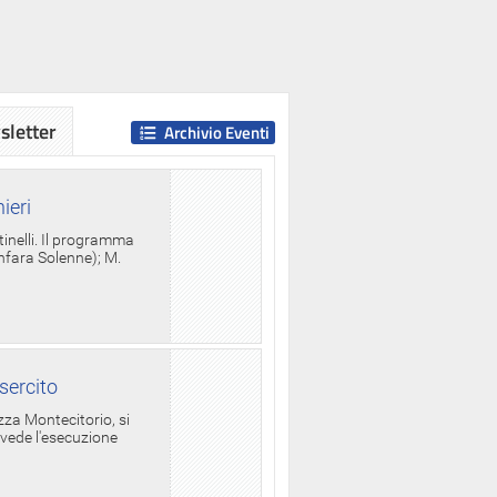
letter
Archivio Eventi
ieri
tinelli. Il programma
anfara Solenne); M.
sercito
za Montecitorio, si
evede l'esecuzione