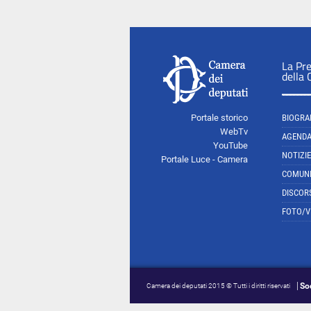
La Pr
della
Portale storico
BIOGRA
WebTv
AGEND
YouTube
NOTIZIE
Portale Luce - Camera
COMUNI
DISCOR
FOTO/V
So
Camera dei deputati 2015 © Tutti i diritti riservati