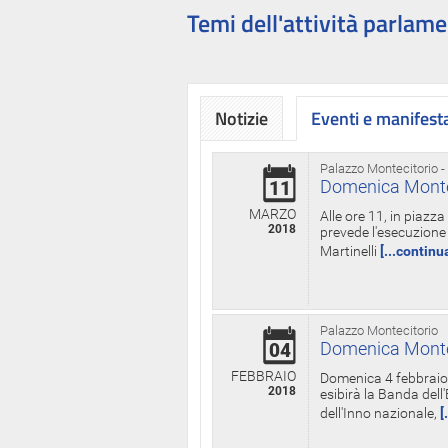
Temi dell'attività parlame
Notizie
Eventi e manifest
Palazzo Montecitorio -
Domenica Monteci
11
MARZO
Alle ore 11, in piazz
2018
prevede l'esecuzione 
Martinelli
[...continu
Palazzo Montecitorio
Domenica Monteci
04
FEBBRAIO
Domenica 4 febbraio 
2018
esibirà la Banda dell
dell'Inno nazionale,
[