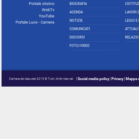
Portale storico
BIOGRAFIA
L'ISTITU
WebTv
AGENDA
LAVORI 
YouTube
NOTIZIE
LEGGI E
Portale Luce - Camera
COMUNICATI
ATTUALI
DISCORSI
RELAZIO
FOTO/VIDEO
Social media policy
Privacy
Mappa d
Camera dei deputati 2015 © Tutti i diritti riservati