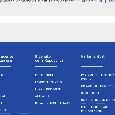
 martedì 27 marzo 2018, tutti i giorni dalle ore 9.00 alle ore 20.30.
[...co
esidente
Il Senato
Parlamento.it
 Camera
della Repubblica
FIA
L'ISTITUZIONE
PARLAMENTO IN SEDUTA
COMUNE
A
LAVORI DEL SENATO
ORGANISMI BICAMERALI
LEGGI E DOCUMENTI
SEMESTRE UE
CATI
ATTUALITÀ
RAPPORTI INTERNAZIONA
SI
RELAZIONI CON I CITTADINI
POLO BIBLIOTECARIO
IDEO
PARLAMENTARE