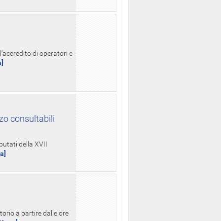
l'accredito di operatori e
a]
zo consultabili
putati della XVII
ua]
orio a partire dalle ore