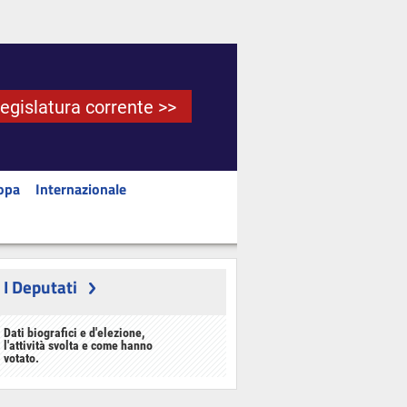
Legislatura corrente >>
opa
Internazionale
I Deputati
Dati biografici e d'elezione,
l'attività svolta e come hanno
votato.