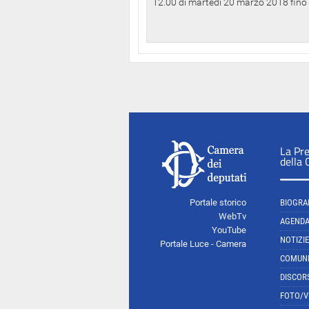
12.00 di martedì 20 marzo 2018 fino a
La Pr
della
Portale storico
BIOGRA
WebTv
AGEND
YouTube
NOTIZIE
Portale Luce - Camera
COMUNI
DISCOR
FOTO/V