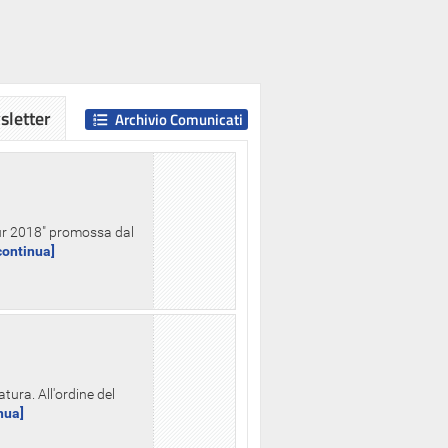
letter
Archivio Comunicati
Hour 2018" promossa dal
.continua]
tura. All'ordine del
inua]