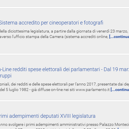
istema accredito per cineoperatori e fotografi
ella diciottesima legislatura, a partire dalla giornata di venerdì 23 marzo, 
averso l'ufficio stampa della Camera (sistema accrediti online,
[...continu
-Line redditi spese elettorali dei parlamentari - Dal 19 mar
Gruppi
oniali, dei redditi e delle spese elettorali per l'anno 2017, presentate dai de
 del 5 luglio 1982 - già diffuse on-line nei siti www.parlamento.it
[...contin
rimi adempimenti deputati XVIII legislatura
tranno svolgere i primi adempimenti amministrativi presso Palazzo Montecit