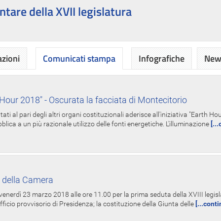
ntare della XVII legislatura
azioni
Comunicati stampa
Infografiche
News
Hour 2018" - Oscurata la facciata di Montecitorio
i al pari degli altri organi costituzionali aderisce all'iniziativa "Earth 
lica a un più razionale utilizzo delle fonti energetiche. L'illuminazione
[..
 della Camera
nerdì 23 marzo 2018 alle ore 11.00 per la prima seduta della XVIII legisla
Ufficio provvisorio di Presidenza; la costituzione della Giunta delle
[...cont