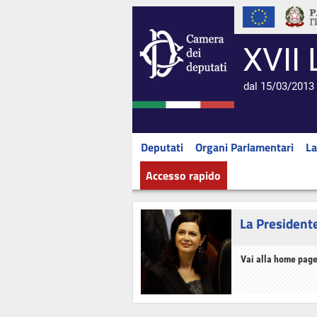
XVII 
dal 15/03/2013 
Deputati
Organi Parlamentari
La
Accesso rapido
La President
Vai alla home page