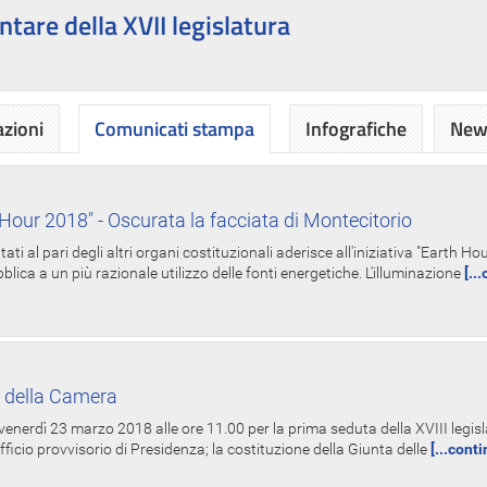
ntare della XVII legislatura
azioni
Comunicati stampa
Infografiche
News
Hour 2018" - Oscurata la facciata di Montecitorio
i al pari degli altri organi costituzionali aderisce all'iniziativa "Earth 
lica a un più razionale utilizzo delle fonti energetiche. L'illuminazione
[..
 della Camera
nerdì 23 marzo 2018 alle ore 11.00 per la prima seduta della XVIII legisla
Ufficio provvisorio di Presidenza; la costituzione della Giunta delle
[...cont