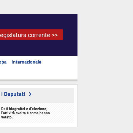
Legislatura corrente >>
opa
Internazionale
I Deputati
Dati biografici e d'elezione,
l'attività svolta e come hanno
votato.