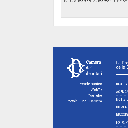
12.00 di martedì 20 marzo 2018 fino a
La Pr
della
Portale storico
BIOGRA
WebTv
AGEND
YouTube
NOTIZIE
Portale Luce - Camera
COMUNI
DISCOR
FOTO/V