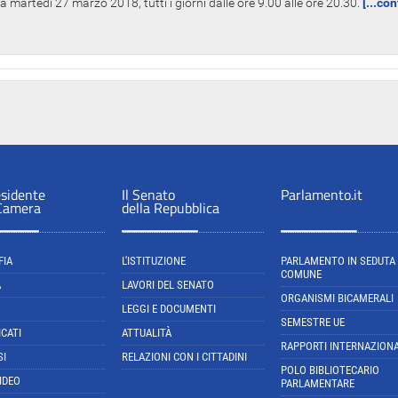
 martedì 27 marzo 2018, tutti i giorni dalle ore 9.00 alle ore 20.30.
[...co
esidente
Il Senato
Parlamento.it
 Camera
della Repubblica
FIA
L'ISTITUZIONE
PARLAMENTO IN SEDUTA
COMUNE
A
LAVORI DEL SENATO
ORGANISMI BICAMERALI
LEGGI E DOCUMENTI
SEMESTRE UE
CATI
ATTUALITÀ
RAPPORTI INTERNAZIONA
SI
RELAZIONI CON I CITTADINI
POLO BIBLIOTECARIO
IDEO
PARLAMENTARE