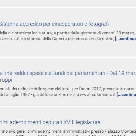
istema accredito per cineoperatori e fotografi
ella diciottesima legislatura, a partire dalla giornata di venerdì 23 marzo, 
averso l'ufficio stampa della Camera (sistema accrediti online,
[...continu
-Line redditi spese elettorali dei parlamentari - Dal 19 mar
Gruppi
oniali, dei redditi e delle spese elettorali per l'anno 2017, presentate dai de
 del 5 luglio 1982 - già diffuse on-line nei siti www.parlamento.it
[...contin
rimi adempimenti deputati XVIII legislatura
tranno svolgere i primi adempimenti amministrativi presso Palazzo Montecit