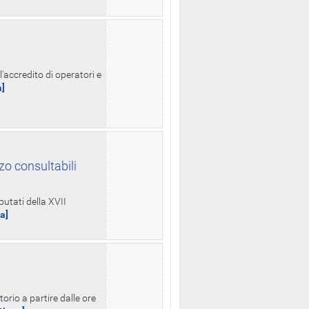
l'accredito di operatori e
a]
zo consultabili
putati della XVII
ua]
orio a partire dalle ore