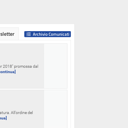
letter
Archivio Comunicati
Hour 2018" promossa dal
.continua]
tura. All'ordine del
inua]