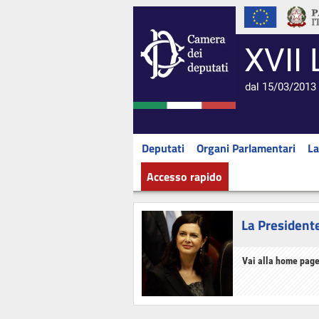
XVII 
dal 15/03/2013 
Deputati
Organi Parlamentari
La
Accesso rapido
La President
Vai alla home page