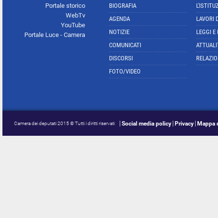
Portale storico
BIOGRAFIA
L'ISTITU
WebTv
AGENDA
LAVORI 
YouTube
NOTIZIE
LEGGI E
Portale Luce - Camera
COMUNICATI
ATTUALI
DISCORSI
RELAZIO
FOTO/VIDEO
Social media policy
Privacy
Mappa d
Camera dei deputati 2015 © Tutti i diritti riservati