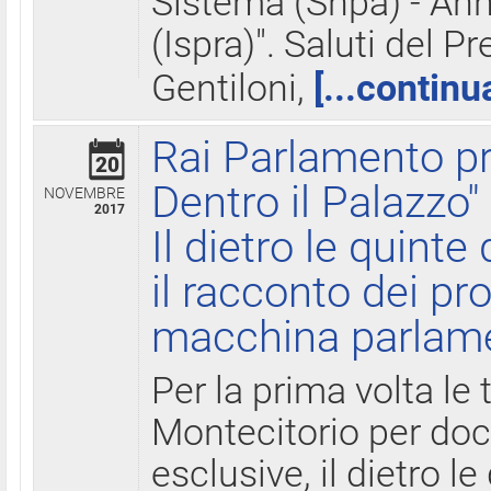
Sistema (Snpa) - Ann
(Ispra)". Saluti del P
Gentiloni,
[...continu
Rai Parlamento pr
20
Dentro il Palazzo"
NOVEMBRE
2017
Il dietro le quint
il racconto dei pro
macchina parlam
Per la prima volta le
Montecitorio per do
esclusive, il dietro le