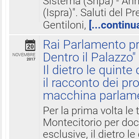
Sistema (Snpa) - Ann
(Ispra)". Saluti del P
Gentiloni,
[...continu
Rai Parlamento pr
20
Dentro il Palazzo"
NOVEMBRE
2017
Il dietro le quint
il racconto dei pro
macchina parlam
Per la prima volta le
Montecitorio per do
esclusive, il dietro le