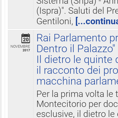
Sistema (Snpa) - Ann
(Ispra)". Saluti del P
Gentiloni,
[...continu
Rai Parlamento pr
20
Dentro il Palazzo"
NOVEMBRE
2017
Il dietro le quint
il racconto dei pro
macchina parlam
Per la prima volta le
Montecitorio per do
esclusive, il dietro le