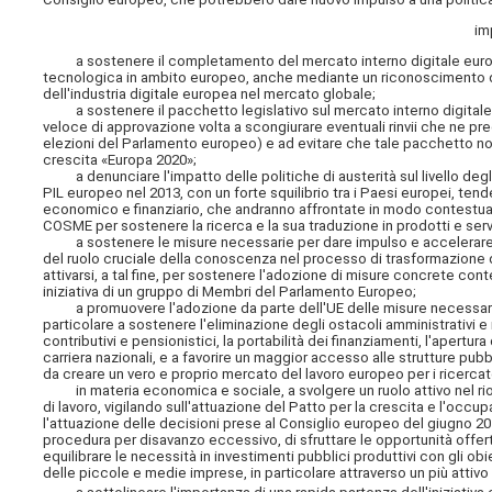
im
a sostenere il completamento del mercato interno digitale europeo,
tecnologica in ambito europeo, anche mediante un riconoscimento di 
dell'industria digitale europea nel mercato globale;
a sostenere il pacchetto legislativo sul mercato interno digitale
veloce di approvazione volta a scongiurare eventuali rinvii che ne 
elezioni del Parlamento europeo) e ad evitare che tale pacchetto nor
crescita «Europa 2020»;
a denunciare l'impatto delle politiche di austerità sul livello degli i
PIL europeo nel 2013, con un forte squilibrio tra i Paesi europei, t
economico e finanziario, che andranno affrontate in modo contestuale
COSME per sostenere la ricerca e la sua traduzione in prodotti e serv
a sostenere le misure necessarie per dare impulso e accelerare i
del ruolo cruciale della conoscenza nel processo di trasformazione d
attivarsi, a tal fine, per sostenere l'adozione di misure concrete co
iniziativa di un gruppo di Membri del Parlamento Europeo;
a promuovere l'adozione da parte dell'UE delle misure necessarie p
particolare a sostenere l'eliminazione degli ostacoli amministrativi e 
contributivi e pensionistici, la portabilità dei finanziamenti, l'apertur
carriera nazionali, e a favorire un maggior accesso alle strutture pub
da creare un vero e proprio mercato del lavoro europeo per i ricerca
in materia economica e sociale, a svolgere un ruolo attivo nel riori
di lavoro, vigilando sull'attuazione del Patto per la crescita e l'oc
l'attuazione delle decisioni prese al Consiglio europeo del giugno 2013 
procedura per disavanzo eccessivo, di sfruttare le opportunità offert
equilibrare le necessità in investimenti pubblici produttivi con gli obie
delle piccole e medie imprese, in particolare attraverso un più attivo 