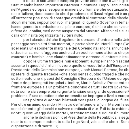
il trattato sull'Unione europea prevede anche che il Consiglio eur
Stati membri hanno importanti interessi in comune. Dopo l'annunciat
nell'Agenda europea, seppur in maniera più formale che sostanziale; i
caso italiano, riconoscendo che il problema dei flussi migratori è un p
all'orizzonte posizioni di sostegno credibili al contrasto della clande
alcuni membri, seppur con ruoli marginali, di questo Governo in tema 
hanno generato confusione sul piano europeo, è chiaro che senza una 
difesa dei confini, così come auspicata dal Ministro Alfano nella sua 
dalla criminalità organizzata risulterà nullo;
per i clandestini che illegalmente cercano di entrare nella Unione
passaggio verso altri Stati membri, in particolare del Nord Europa (G
scellerata un esponente marginale del Governo italiano ha annunciato
cittadinanza; non sfuggono anche ad un occhio meno attento che propr
avanzata) e bambini che clandestinamente cercano di entrare in Ita
dopo le ultime tragedie, vari esponenti europei hanno rilasciato dic
assunto in questi ultimi anni ovvero quello di «sostituto dell'Europa» n
Presidente della Commissione europea, Josè Manuel Barroso, ha ribadito
ripetersi di queste tragedie «che sono senza dubbio tragedie che rig
sottolineato che «I paesi del Consiglio d'Europa e dell'Unione europea 
fronte degli immigrati irregolari.». Inoltre, Martin Schultz, President
frontiere europee sia un problema condiviso da tutti i nostri Governi».
nota come sia sempre più «urgente lanciare una grande operazione F
problema. È una questione che necessita un impegno a livello europ
una politica di accordi bilaterali con i paesi di origine dei flussi
Per oltre un anno, quando il Ministro dell'interno era l'on. Maroni, la
sensibilmente gli sbarchi e salvare centinaia di vite. È di tutta evid
ridotti questi «viaggi della morte», statisticamente si riduce il numero
anche le dichiarazioni del Presidente della Repubblica, a seguito
quanto da sempre sostenuto dalla Lega Nord, vale a dire che «...Sono 
disperazione e di morte ...»;