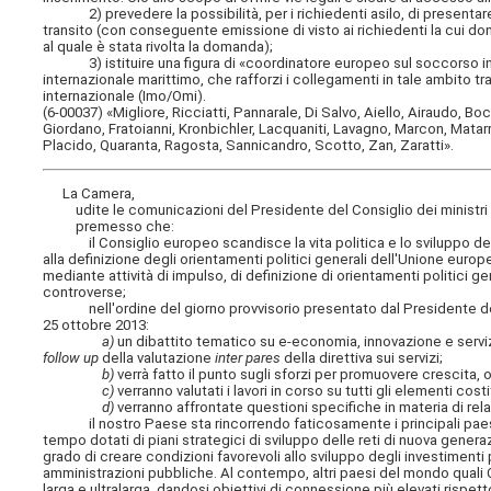
2) prevedere la possibilità, per i richiedenti asilo, di presentare
transito (con conseguente emissione di visto ai richiedenti la cui 
al quale è stata rivolta la domanda);
3) istituire una figura di «coordinatore europeo sul soccorso in mare
internazionale marittimo, che rafforzi i collegamenti in tale ambito tra
internazionale (Imo/Omi).
(6-00037) «Migliore, Ricciatti, Pannarale, Di Salvo, Aiello, Airaudo, Bo
Giordano, Fratoianni, Kronbichler, Lacquaniti, Lavagno, Marcon, Matarrell
Placido, Quaranta, Ragosta, Sannicandro, Scotto, Zan, Zaratti».
La Camera,
udite le comunicazioni del Presidente del Consiglio dei ministri s
premesso che:
il Consiglio europeo scandisce la vita politica e lo sviluppo dell'
alla definizione degli orientamenti politici generali dell'Unione europ
mediante attività di impulso, di definizione di orientamenti politici g
controverse;
nell'ordine del giorno provvisorio presentato dal Presidente del Co
25 ottobre 2013:
a)
un dibattito tematico su e-economia, innovazione e servizi,
follow up
della valutazione
inter pares
della direttiva sui servizi;
b)
verrà fatto il punto sugli sforzi per promuovere crescita
c)
verranno valutati i lavori in corso su tutti gli elementi costi
d)
verranno affrontate questioni specifiche in materia di relaz
il nostro Paese sta rincorrendo faticosamente i principali paesi eu
tempo dotati di piani strategici di sviluppo delle reti di nuova generaz
grado di creare condizioni favorevoli allo sviluppo degli investimenti p
amministrazioni pubbliche. Al contempo, altri paesi del mondo quali 
larga e ultralarga, dandosi obiettivi di connessione più elevati rispett