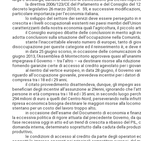
la direttiva 2006/123/CE del Parlamento e del Consiglio del 12 dicem
decreto legislativo 26 marzo 2010, n. 59, e successive modificazioni, h
particolare importanza per l'economia italiana;
lo sviluppo del settore dei servizi deve essere perseguito in man
crescita e i livelli occupazionali esistenti nei paesi membri dell'Uni
caratterizzanti della nostra economia quali l'agricoltura, il piccolo arti
il Consiglio europeo dibatte delle conclusioni in merito agli indi
adotta conclusioni sulla situazione dell'occupazione nella Comunità;
stante l'inaccettabile elevato numero di europei, tanto di giovani q
disoccupazione per queste categorie ed il reinserimento è, e deve rim
in data 25 giugno scorso, in occasione delle comunicazioni del Pre
giugno 2013, l'Assemblea di Montecitorio approvava quasi all'unanimi
impegnava il Governo – tra l'altro – «a destinare risorse alla riduzion
fornendo garanzie certe di accesso al credito agevolato per i giova
al rientro dal vertice europeo, in data 28 giugno, il Governo varav
riguardo all'occupazione giovanile, prevedeva incentivi per i datori 
compresa tra i 18 ed i 29 anni;
il citato provvedimento disattendeva, dunque, gli impegni assunti i
beneficiari degli incentivi all'assunzione ai 29enni, ignorando che l
persone in età compresa tra i 18 ed i 35 anni; in secondo luogo perché
294 milioni di euro a quelli del Centro-Nord, perseverando nella infru
ripresa economica bisogna destinare le maggiori risorse alla locom
stentano per un costo del lavoro troppo alto;
in occasione dell'esame del Documento di economia e finanza 2013 
la eccessiva politica di rigore attuata dal precedente Governo, da q
fase recessiva oggi in atto ed un
trend
di crescita a ribasso del PIL, 
domanda interna, determinato soprattutto dalla caduta della produzio
produttivo;
le condizioni di accesso al credito da parte degli operatori econom