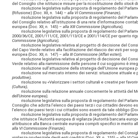
del Consiglio che istituisce misure per la ricostituzione dello
stock
di
risoluzione legislativa sulla proposta di regolamento del Parlamen
(Rifusione) (Doc. XII, n. 144) –
alla VI Commissione (Finanze)
;
risoluzione legislativa sulla proposta di regolamento del Parlame
del Consiglio relativo all'istituzione di una rete d'informazione conta
europea (Doc. XII, n. 145) –
alla XIII Commissione (Agricoltura)
;
risoluzione legislativa sulla proposta di regolamento del Parlamen
2000/36/CE, 2001/111/CE, 2001/113/CE e 2001/114/CE per quanto rigu
Commissione (Agricoltura)
;
risoluzione legislativa relativa al progetto di decisione del Consi
del Capo Verde relativo alla facilitazione del rilascio dei visti per s
europea (Doc. XII, n. 147) –
alla III Commissione (Affari esteri)
;
risoluzione legislativa relativa al progetto di decisione del Consi
Verde relativo alla riammissione delle persone il cui soggiorno è irreg
risoluzione sull'attuazione della strategia dell'Unione europea per
risoluzione sul mercato interno dei servizi: situazione attuale e p
produttive)
;
risoluzione su «Valorizzare i settori culturali e creativi per favori
(Cultura)
;
risoluzione sulla relazione annuale concernente le attività del Me
dell'Unione europea)
;
risoluzione legislativa sulla proposta di regolamento del Parlamen
Consiglio che adotta l'elenco dei paesi terzi i cui cittadini devono e
l'elenco dei paesi terzi i cui cittadini sono esenti da tale obbligo (Doc
risoluzione legislativa sulla proposta di regolamento del Parlame
che istituisce l'Autorità europea di vigilanza (Autorità bancaria eur
attribuisce alla Banca centrale europea compiti specifici in merito alle
alla VI Commissione (Finanze)
;
risoluzione legislativa sulla proposta di regolamento del Consiglio c
vigilanza prudenziale degli enti creditizi (Doc. XII, n. 155) –
alla VI Co