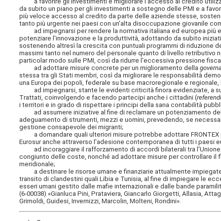
a favorire gli investimenti e migliorare l'accesso al credito utilizza
da subito un piano per gli investimenti a sostegno delle PMI e a favo
più veloce accesso al credito da parte delle aziende stesse, sosten
tanto più urgente nei paesi con un'alta disoccupazione giovanile come 
ad impegnarsi per rendere la normativa italiana ed europea più effici
potenziare l'innovazione e la produttività, adottando da subito iniziati
sostenendo altresì la crescita con puntuali programmi di riduzione degl
massimi tanto nel numero del personale quanto di livello retributivo 
particolar modo sulle PMI, così da ridurre l'eccessiva pressione fisca
ad adottare misure concrete per un miglioramento della
govern
stessa tra gli Stati membri, così da migliorare le responsabilità democ
una Europa dei popoli, federale su base macroregionale e regionale, l
ad impegnarsi, stante le evidenti criticità finora evidenziate, a su
Trattati, coinvolgendo e facendo partecipi anche i cittadini (
referen
i territori e in grado di rispettare i principi della sana contabilità pubbl
ad assumere iniziative al fine di reclamare un potenziamento del
adeguamento di strumenti, mezzi e uomini, prevedendo, se necessario,
gestione consapevole dei migranti;
a domandare quali ulteriori misure potrebbe adottare FRONTEX per 
Eurosur anche attraverso l'adesione contemporanea di tutti i paesi e
ad incoraggiare il rafforzamento di accordi bilaterali tra l'Unione
congiunto delle coste, nonché ad adottare misure per controllare il 
meridionale;
a destinare le risorse umane e finanziarie attualmente impiegate i
transito di clandestini quali Libia e Tunisia, al fine di impiegare le e
esseri umani gestito dalle mafie internazionali e dalle bande paramilita
(6-00038) «Gianluca Pini, Prataviera, Giancarlo Giorgetti, Allasia, Att
Grimoldi, Guidesi, Invernizzi, Marcolin, Molteni, Rondini».