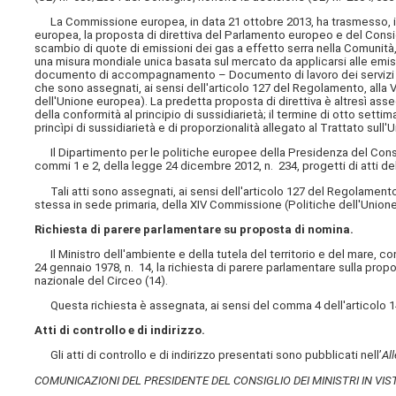
La Commissione europea, in data 21 ottobre 2013, ha trasmesso, in a
europea, la proposta di direttiva del Parlamento europeo e del Consig
scambio di quote di emissioni dei gas a effetto serra nella Comunità, 
una misura mondiale unica basata sul mercato da applicarsi alle emiss
documento di accompagnamento – Documento di lavoro dei servizi de
che sono assegnati, ai sensi dell'articolo 127 del Regolamento, alla
dell'Unione europea). La predetta proposta di direttiva è altresì asse
della conformità al principio di sussidiarietà; il termine di otto setti
princìpi di sussidiarietà e di proporzionalità allegato al Trattato sul
Il Dipartimento per le politiche europee della Presidenza del Consigli
commi 1 e 2, della legge 24 dicembre 2012, n. 234, progetti di atti de
Tali atti sono assegnati, ai sensi dell'articolo 127 del Regolamento
stessa in sede primaria, della XIV Commissione (Politiche dell'Union
Richiesta di parere parlamentare su proposta di nomina.
Il Ministro dell'ambiente e della tutela del territorio e del mare, con
24 gennaio 1978, n. 14, la richiesta di parere parlamentare sulla pr
nazionale del Circeo (14).
Questa richiesta è assegnata, ai sensi del comma 4 dell'articolo 1
Atti di controllo e di indirizzo.
Gli atti di controllo e di indirizzo presentati sono pubblicati nell’
Al
COMUNICAZIONI DEL PRESIDENTE DEL CONSIGLIO DEI MINISTRI IN VIS