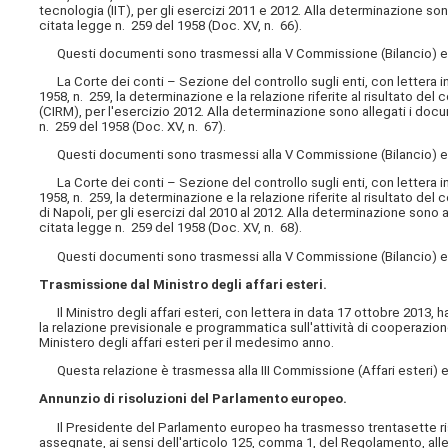
tecnologia (IIT), per gli esercizi 2011 e 2012. Alla determinazione son
citata legge n. 259 del 1958 (Doc. XV, n. 66).
Questi documenti sono trasmessi alla V Commissione (Bilancio) e a
La Corte dei conti – Sezione del controllo sugli enti, con lettera in
1958, n. 259, la determinazione e la relazione riferite al risultato de
(CIRM), per l'esercizio 2012. Alla determinazione sono allegati i docu
n. 259 del 1958 (Doc. XV, n. 67).
Questi documenti sono trasmessi alla V Commissione (Bilancio) e al
La Corte dei conti – Sezione del controllo sugli enti, con lettera in
1958, n. 259, la determinazione e la relazione riferite al risultato de
di Napoli, per gli esercizi dal 2010 al 2012. Alla determinazione sono 
citata legge n. 259 del 1958 (Doc. XV, n. 68).
Questi documenti sono trasmessi alla V Commissione (Bilancio) e a
Trasmissione dal Ministro degli affari esteri.
Il Ministro degli affari esteri, con lettera in data 17 ottobre 2013, h
la relazione previsionale e programmatica sull'attività di cooperazione
Ministero degli affari esteri per il medesimo anno.
Questa relazione è trasmessa alla III Commissione (Affari esteri) e
Annunzio di risoluzioni del Parlamento europeo.
Il Presidente del Parlamento europeo ha trasmesso trentasette riso
assegnate, ai sensi dell'articolo 125, comma 1, del Regolamento, alle