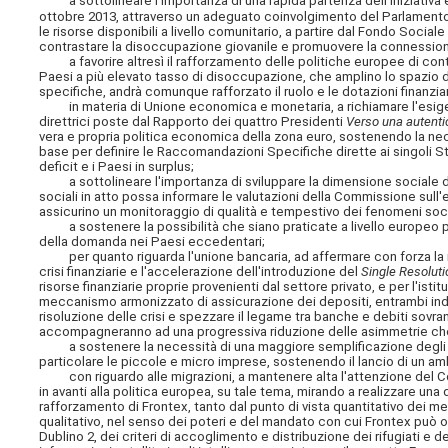
a sottolineare l'importanza di una rapida partenza dell'iniziativa e
ottobre 2013, attraverso un adeguato coinvolgimento del Parlamento, 
le risorse disponibili a livello comunitario, a partire dal Fondo Soci
contrastare la disoccupazione giovanile e promuovere la connessione t
a favorire altresì il rafforzamento delle politiche europee di contr
Paesi a più elevato tasso di disoccupazione, che amplino lo spazio 
specifiche, andrà comunque rafforzato il ruolo e le dotazioni finanzi
in materia di Unione economica e monetaria, a richiamare l'esigenz
direttrici poste dal Rapporto dei quattro Presidenti
Verso una autent
vera e propria politica economica della zona euro, sostenendo la ne
base per definire le Raccomandazioni Specifiche dirette ai singoli St
deficit e i Paesi in surplus;
a sottolineare l'importanza di sviluppare la dimensione sociale d
sociali in atto possa informare le valutazioni della Commissione sull'
assicurino un monitoraggio di qualità e tempestivo dei fenomeni soci
a sostenere la possibilità che siano praticate a livello europeo po
della domanda nei Paesi eccedentari;
per quanto riguarda l'unione bancaria, ad affermare con forza la n
crisi finanziarie e l'accelerazione dell'introduzione del
Single Resolut
risorse finanziarie proprie provenienti dal settore privato, e per l'ist
meccanismo armonizzato di assicurazione dei depositi, entrambi indis
risoluzione delle crisi e spezzare il legame tra banche e debiti sovra
accompagneranno ad una progressiva riduzione delle asimmetrie che
a sostenere la necessità di una maggiore semplificazione degli oner
particolare le piccole e micro imprese, sostenendo il lancio di un
con riguardo alle migrazioni, a mantenere alta l'attenzione del Co
in avanti alla politica europea, su tale tema, mirando a realizzare un
rafforzamento di Frontex, tanto dal punto di vista quantitativo dei me
qualitativo, nel senso dei poteri e del mandato con cui Frontex può op
Dublino 2, dei criteri di accoglimento e distribuzione dei rifugiati e 