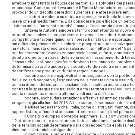
avrebbero ripristinato la fiducia dei mercati sulla solvibilità dei paes
economica. Come ormai rileva anche il Fondo Monetario Internazionale
provocando un tracollo dei redditi superiore alle attese prevalenti;
una stretta violenta su entrata e spesa, che affonda le spese pub
breve che sul medio termine. È da considerare più efficace un percorso
Lisbona non ha funzionato perché rimaneva l'asimmetria tra controllo d
tuttavia le Autorità europee stanno commettendo un nuovo errore.
potrebbero risolvere i loro problemi attraverso le cosiddette «riforme s
competitività e favorire quindi, una ripresa trainata dalle esportazioni
ma è illusorio pensare che la soluzione prospettata possa salvaguardar
ha visto la mancata crescita dei salari nominali nell'ordine del 15 per 
per far accrescere l'avanzo commerciale hanno, di fatto, contribuito pe
debito e credito tra i paesi della zona euro. Il riassorbimento di tali 
Pensare che i soli paesi periferici debbano farsi carico del problema 
determinare un crollo ancora più accentuato dei redditi e una violenta
desertificazione produttiva di intere regioni europee;
occorre esser consapevoli che proseguendo con le politiche di «auste
dell'euro sarà segnato e, l'esperienza della moneta unica si esaurirà
per una riforma del sistema finanziario e della politica monetaria e fisc
contrasti le sperequazioni tra i redditi e tra i territori e risollevi l'oc
scelta cruciale tra modalità alternative di uscita dall'euro;
occorre, anche, dare attuazione effettiva ed immediata alla «Inizi
erogazioni già alla fine del 2013. A tale scopo, è necessario definire i
è altresì necessario che l'Italia, come gli altri Stati membri, dia u
apprendistato, affinché si possano ottenere risultati già nel primo s
il Consiglio europeo dovrebbe esprimersi sulla comunicazione de
il 2 ottobre scorso. Le azioni prospettate in tale comunicazione risu
delle tensioni sociali determinate dalla crisi economica esplosa nel 20
dirimenti e sistemiche al riguardo;
in particolare, la proposta di predisporre uno
scoreboard
social