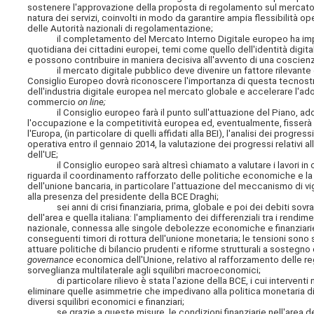
sostenere l'approvazione della proposta di regolamento sul mercato 
natura dei servizi, coinvolti in modo da garantire ampia flessibilità op
delle Autorità nazionali di regolamentazione;
il completamento del Mercato Interno Digitale europeo ha implicazio
quotidiana dei cittadini europei, temi come quello dell'identità digi
e possono contribuire in maniera decisiva all'avvento di una cosci
il mercato digitale pubblico deve divenire un fattore rilevante di
Consiglio Europeo dovrà riconoscere l'importanza di questa tecnostr
dell'industria digitale europea nel mercato globale e accelerare l'a
commercio
on line;
il Consiglio europeo farà il punto sull'attuazione del Piano, adott
l'occupazione e la competitività europea ed, eventualmente, fisserà 
l'Europa, (in particolare di quelli affidati alla BEI), l'analisi dei progr
operativa entro il gennaio 2014, la valutazione dei progressi relativi al
dell'UE;
il Consiglio europeo sarà altresì chiamato a valutare i lavori in cor
riguarda il coordinamento rafforzato delle politiche economiche e l
dell'unione bancaria, in particolare l'attuazione del meccanismo di v
alla presenza del presidente della BCE Draghi;
sei anni di crisi finanziaria, prima, globale e poi dei debiti sovra
dell'area e quella italiana: l'ampliamento dei differenziali tra i rendim
nazionale, connessa alle singole debolezze economiche e finanziarie,
conseguenti timori di rottura dell'unione monetaria; le tensioni sono 
attuare politiche di bilancio prudenti e riforme strutturali a sostegno
governance
economica dell'Unione, relativo al rafforzamento delle rego
sorveglianza multilaterale agli squilibri macroeconomici;
di particolare rilievo è stata l'azione della BCE, i cui interventi non 
eliminare quelle asimmetrie che impedivano alla politica monetaria di
diversi squilibri economici e finanziari;
se grazie a queste misure, le condizioni finanziarie nell'area dell