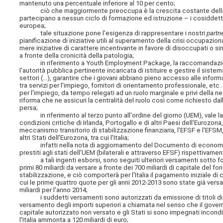
mantenuto una percentuale inferiore al 10 per cento;
ciò che maggiormente preoccupa è la crescita costante della perce
partecipano a nessun ciclo di formazione ed istruzione – i cosiddett
europea;
tale situazione pone l'esigenza di rappresentare i nostri
partn
pianificazione di iniziative utili al superamento della crisi occupazional
mere iniziative di carattere incentivante in favore di disoccupati o sin
a fronte della cronicità della patologia;
in riferimento a Youth Employment Package, la raccomandazione de
l'autorità pubblica pertinente incaricata di istituire e gestire il siste
settori (...), garantire che i giovani abbiano pieno accesso alle infor
tra servizi per l'impiego, fornitori di orientamento professionale, etc
per l'impiego, da tempo relegati ad un ruolo marginale e privi della n
riforma che ne assicuri la centralità del ruolo così come richiesto dal
persa;
in riferimento al terzo punto all'ordine del giorno (UEM), vale la pen
condizioni critiche di Irlanda, Portogallo e di altri Paesi dell'Eurozon
meccanismo transitorio di stabilizzazione finanziaria, l'EFSF e l'EFSM, 
altri Stati dell'Eurozona, tra cui l'Italia;
infatti nella nota di aggiornamento del Documento di economia e fin
prestiti agli stati dell'UEM (bilaterali e attraverso EFSF) rispettivamen
a tali ingenti esborsi, sono seguiti ulteriori versamenti sotto form
primi 80 miliardi da versare a fronte dei 700 miliardi di capitale del
stabilizzazione, e ciò comporterà per l'Italia il pagamento iniziale di c
cui le prime quattro quote per gli anni 2012-2013 sono state già versat
miliardi per l'anno 2014;
i suddetti versamenti sono autorizzati da emissione di titoli di 
versamento degli importi superiori a chiamata nel senso che il gover
capitale autorizzato non versato e gli Stati si sono impegnati incon
l'Italia ammonta a 120 miliardi di euro;