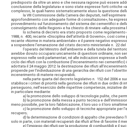
predisposto da oltre un anno e che nessuna ragione può essere addo
conclusione della legislatura» e sono state espresse forti critiche «
complesso, le quali hanno sistematicamente eluso la questione della
la VIII Commissione della Camera dei deputati, nell'esprimere il pr
approfondimento con adeguate forme di consultazione», ha espresso
provvedimento sul funzionamento del sistema dei cementifici e della tu
coinvolgimento delle Regioni» e ha chiesto di rinviare «alla prossima
lo schema di decreto era stato proposto come regolamento di del
1988, n. 400, recante «Disciplina dell'attività di Governo», così come 
recante «Norme in materia ambientale» e il parere negativo espress
a sospendere l'emanazione del citato decreto ministeriale n. 22 del 
l'operato del Ministro dell'ambiente e della tutela del territori
avrebbe dovuto occuparsi unicamente di questioni ordinarie, non sembr
espresso nelle sedi parlamentari, né alle indicazioni espresse a livel
ciclo dei rifiuti con la combustione (l'incenerimento nei cementific
adottata il 24 maggio 2012: la destinazione dei rifiuti all'incenerimen
propende per l'individuazione di una gerarchia dei rifiuti con l'obiett
incenerimento di materie recuperabili;
nella parte quarta del decreto legislativo n. 152 del 2006 e successi
stabilisce i criteri di priorità nella gestione dei rifiuti in due ordini 
perseguono, nell'esercizio delle rispettive competenze, iniziative diret
in particolare mediante:
a)
la promozione dello sviluppo di tecnologie pulite, che perme
b)
la promozione della messa a punto tecnica e dell'immissione
meno possibile, per la loro fabbricazione, il loro uso o il loro smaltime
c)
la promozione dello sviluppo di tecniche appropriate per l'eli
recupero;
d)
la determinazione di condizioni di appalto che prevedano l'i
solo in parte, con materiali recuperati dai rifiuti al fine di favorire il
e)
l'impiego dei rifiuti per la produzione di combustibili e il su