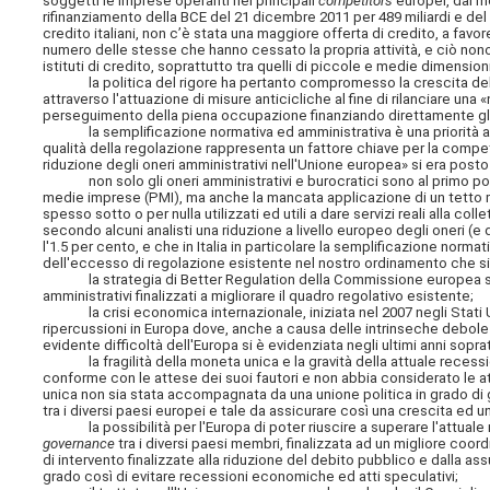
soggetti le imprese operanti nei principali
competitors
europei, dal m
rifinanziamento della BCE del 21 dicembre 2011 per 489 miliardi e del 2
credito italiani, non c’è stata una maggiore offerta di credito, a fa
numero delle stesse che hanno cessato la propria attività, e ciò non
istituti di credito, soprattutto tra quelli di piccole e medie dimensioni
la politica del rigore ha pertanto compromesso la crescita del PIL
attraverso l'attuazione di misure anticicliche al fine di rilanciare una
perseguimento della piena occupazione finanziando direttamente gli 
la semplificazione normativa ed amministrativa è una priorità asso
qualità della regolazione rappresenta un fattore chiave per la compe
riduzione degli oneri amministrativi nell'Unione europea» si era posto l
non solo gli oneri amministrativi e burocratici sono al primo posto
medie imprese (PMI), ma anche la mancata applicazione di un tetto 
spesso sotto o per nulla utilizzati ed utili a dare servizi reali alla co
secondo alcuni analisti una riduzione a livello europeo degli oneri (
l'1.5 per cento, e che in Italia in particolare la semplificazione norm
dell'eccesso di regolazione esistente nel nostro ordinamento che s
la strategia di Better Regulation della Commissione europea si fon
amministrativi finalizzati a migliorare il quadro regolativo esistente;
la crisi economica internazionale, iniziata nel 2007 negli Stati Uni
ripercussioni in Europa dove, anche a causa delle intrinseche debolez
evidente difficoltà dell'Europa si è evidenziata negli ultimi anni sopra
la fragilità della moneta unica e la gravità della attuale recessio
conforme con le attese dei suoi fautori e non abbia considerato le a
unica non sia stata accompagnata da una unione politica in grado di
tra i diversi paesi europei e tale da assicurare così una crescita ed 
la possibilità per l'Europa di poter riuscire a superare l'attuale 
governance
tra i diversi paesi membri, finalizzata ad un migliore coo
di intervento finalizzate alla riduzione del debito pubblico e dalla ass
grado così di evitare recessioni economiche ed atti speculativi;