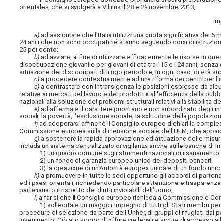
orientale», che si svolgerà a Vilnius il 28 e 29 novembre 2013,
im
a)
ad assicurare che l'Italia utilizzi una quota significativa dei 6 m
24 anni che non sono occupati né stanno seguendo corsi di istruzione
25 per cento;
b)
ad avviare, al fine di utilizzare efficacemente le risorse in qu
disoccupazione giovanile per giovani di età tra i 15 e i 24 anni, senza 
situazione dei disoccupati di lungo periodo e, in ogni caso, di età sup
c)
a procedere contestualmente ad una riforma dei centri per l'i
d)
a contrastare con intransigenza le posizioni espresse da alcun
relative ai mercati del lavoro e dei prodotti e all'efficienza della pub
nazionali alla soluzione dei problemi strutturali relativi alla stabilità 
e)
ad affermare il carattere prioritario e non subordinato degli int
sociali, la povertà, l'esclusione sociale, la solitudine della popolazio
f)
ad adoperarsi affinché il Consiglio europeo dichiari la compl
Commissione europea sulla dimensione sociale dell'UEM, che appaion
g)
a sostenere la rapida approvazione ed attuazione delle misur
includa un sistema centralizzato di vigilanza anche sulle banche di 
1) un quadro comune sugli strumenti nazionali di risanamento e di r
2) un fondo di garanzia europeo unico dei depositi bancari;
3) la creazione di un'Autorità europea unica e di un fondo unico di
h)
a promuovere in tutte le sedi opportune gli accordi di partenar
ed i paesi orientali, richiedendo particolare attenzione e trasparen
partenariato il rispetto dei diritti inviolabili dell'uomo;
i)
a far sì che il Consiglio europeo richieda a Commissione e Cons
1) sollecitare un maggior impegno di tutti gli Stati membri per il 
procedure di selezione da parte dell'Unher, di gruppi di rifugiati dai 
inserimento. Ciò allo scopo di offrire vie legali e sicure di accesso a