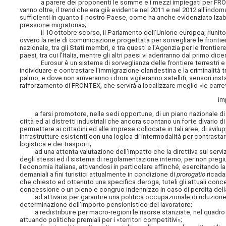
a parere dei proponenti le somme e i mezzi impiegati per FRONTEX,
vanno oltre, il
trend
che era già evidente nel 2011 e nel 2012 all'indo
sufficienti in quanto il nostro Paese, come ha anche evidenziato Iz
pressione migratoria»;
il 10 ottobre scorso, il Parlamento dell'Unione europea, riunito in
ovvero la rete di comunicazione progettata per sorvegliare le frontiere
nazionale, tra gli Stati membri, e tra questi e l'Agenzia per le fronti
paesi, tra cui l'Italia, mentre gli altri paesi vi aderiranno dal primo di
Eurosur è un sistema di sorveglianza delle frontiere terrestri e mar
individuare e contrastare l'immigrazione clandestina e la criminalità 
palmo, e dove non arriveranno i droni vigileranno satelliti, sensori ins
rafforzamento di FRONTEX, che servirà a localizzare meglio «le carre
im
a farsi promotore, nelle sedi opportune, di un piano nazionale di svi
città ed ai distretti industriali che ancora scontano un forte divario
permettere ai cittadini ed alle imprese collocate in tali aree, di sv
infrastrutture esistenti con una logica di intermodalità per contrasta
logistica e dei trasporti;
ad una attenta valutazione dell'impatto che la direttiva sui servizi 
degli stessi ed il sistema di regolamentazione interno, per non pregiu
l'economia italiana, attivandosi in particolare affinché, esercitando 
demaniali a fini turistici attualmente in condizione di
prorogatio
ricada
che chiesto ed ottenuto una specifica deroga, tuteli gli attuali conce
concessione o un pieno e congruo indennizzo in caso di perdita del
ad attivarsi per garantire una politica occupazionale di riduzione deg
determinazione dell'importo pensionistico del lavoratore;
a redistribuire per macro-regioni le risorse stanziate, nel quadro fi
attuando politiche premiali per i «territori competitivi»;