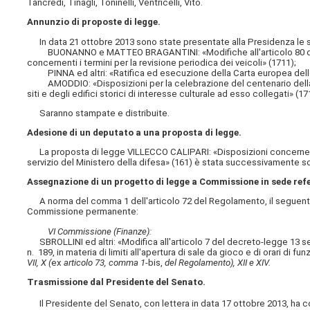
Tancredi, Tinagli, Toninelli, Ventricelli, Vito.
Annunzio di proposte di legge.
In data 21 ottobre 2013 sono state presentate alla Presidenza le se
BUONANNO e MATTEO BRAGANTINI: «Modifiche all'articolo 80 del codi
concernenti i termini per la revisione periodica dei veicoli» (1711);
PINNA ed altri: «Ratifica ed esecuzione della Carta europea delle li
AMODDIO: «Disposizioni per la celebrazione del centenario della fo
siti e degli edifici storici di interesse culturale ad esso collegati» (17
Saranno stampate e distribuite.
Adesione di un deputato a una proposta di legge.
La proposta di legge VILLECCO CALIPARI: «Disposizioni concernenti 
servizio del Ministero della difesa» (161) è stata successivamente s
Assegnazione di un progetto di legge a Commissione in sede ref
A norma del comma 1 dell'articolo 72 del Regolamento, il seguente 
Commissione permanente:
VI Commissione (Finanze):
SBROLLINI ed altri: «Modifica all'articolo 7 del decreto-legge 13 se
n. 189, in materia di limiti all'apertura di sale da gioco e di orari di
VII, X (
ex
articolo 73, comma 1-
bis,
del Regolamento), XII e XIV.
Trasmissione dal Presidente del Senato.
Il Presidente del Senato, con lettera in data 17 ottobre 2013, ha 