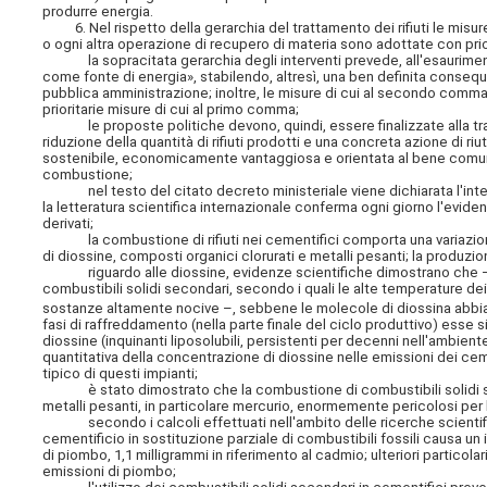
produrre energia.
6. Nel rispetto della gerarchia del trattamento dei rifiuti le misure di
o ogni altra operazione di recupero di materia sono adottate con priori
la sopracitata gerarchia degli interventi prevede, all'esaurimento di 
come fonte di energia», stabilendo, altresì, una ben definita conseq
pubblica amministrazione; inoltre, le misure di cui al secondo comm
prioritarie misure di cui al primo comma;
le proposte politiche devono, quindi, essere finalizzate alla trans
riduzione della quantità di rifiuti prodotti e una concreta azione di r
sostenibile, economicamente vantaggiosa e orientata al bene comune
combustione;
nel testo del citato decreto ministeriale viene dichiarata l'intenzi
la letteratura scientifica internazionale conferma ogni giorno l'evidenz
derivati;
la combustione di rifiuti nei cementifici comporta una variazione de
di diossine, composti organici clorurati e metalli pesanti; la produzion
riguardo alle diossine, evidenze scientifiche dimostrano che – a 
combustibili solidi secondari, secondo i quali le alte temperature de
sostanze altamente nocive –, sebbene le molecole di diossina abbian
fasi di raffreddamento (nella parte finale del ciclo produttivo) esse si
diossine (inquinanti liposolubili, persistenti per decenni nell'ambien
quantitativa della concentrazione di diossine nelle emissioni dei
tipico di questi impianti;
è stato dimostrato che la combustione di combustibili solidi seco
metalli pesanti, in particolare mercurio, enormemente pericolosi per 
secondo i calcoli effettuati nell'ambito delle ricerche scientifich
cementificio in sostituzione parziale di combustibili fossili causa un 
di piombo, 1,1 milligrammi in riferimento al cadmio; ulteriori particolari 
emissioni di piombo;