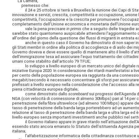
La Camera,
premesso che:
il 24 e 25 ottobre si terrà a Bruxelles la riunione dei Capi di Sta
innovazione e servizi, crescita, competitività e occupazione, unione 
competitività, l'occupazione e la crescita per promuovere l'occupazi
completamento dell'Unione economica e monetaria dell'Unione europe
vale la pena precisare
in primis
che a seguito delle tragedie a
sarebbe stato quantomeno auspicabile attendersi l'aggiornamento de
all'ordine del giorno della questione dei flussi di migranti in entrata e/o 
anche in questo caso il Governo ha dimostrato di non saper intrapr
gli Stati membri in ordine alla politica di accoglienza e di asilo dei mig
Governo doveva e deve essere quello di mantenere alto il livello d'at
dell'immigrazione tesa ad assicurare l'equo trattamento dei cittadini 
umani come stabilito dall'articolo 79 TFUE;
lo sviluppo a livello europeo di un mercato unico del digitale rapp
iniziative Europa 2020. In considerazione dei ritardi manifestatisi a li
per cento della popolazione europea sia raggiunta da una connessio
megabit/secondo è necessario concentrare gli sforzi per assicurare una
prefissati a livello europeo nella considerazione che l'accesso alla r
piena cittadinanza europea digitale;
come dimostrato dallo
scoreboard
sui progressi dell'Agenda di
NGA (con velocità di connessione di almeno 30Mbps) pari al 14 per c
penetrazione della fibra ultraveloce (ad almeno 100 Mbps) appare del
tasso di penetrazione della banda larga porterebbero ad un aumento dell'
relazione al tasso di penetrazione della banda larga e ultra larga ed 
livello europeo senza importanti investimenti anche pubblici nel sett
il Governo italiano appare in grave ritardo nell'attuazione dell'Ag
essendo stato ancora emanato lo Statuto dell'istituenda Agenzia per l'
italiana;
l'alfabetizzazione informatica della cittadinanza costituisce una