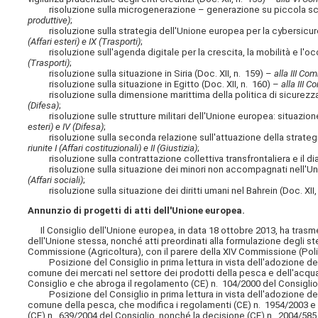
risoluzione sulla microgenerazione – generazione su piccola scala 
produttive)
;
risoluzione sulla strategia dell'Unione europea per la cybersicurez
(Affari esteri) e IX (Trasporti)
;
risoluzione sull'agenda digitale per la crescita, la mobilità e l'oc
(Trasporti)
;
risoluzione sulla situazione in Siria (Doc. XII, n. 159) –
alla III Co
risoluzione sulla situazione in Egitto (Doc. XII, n. 160) –
alla III 
risoluzione sulla dimensione marittima della politica di sicurezza 
(Difesa)
;
risoluzione sulle strutture militari dell'Unione europea: situazione 
esteri) e IV (Difesa)
;
risoluzione sulla seconda relazione sull'attuazione della strategia 
riunite I (Affari costituzionali) e II (Giustizia)
;
risoluzione sulla contrattazione collettiva transfrontaliera e il dia
risoluzione sulla situazione dei minori non accompagnati nell'Uni
(Affari sociali)
;
risoluzione sulla situazione dei diritti umani nel Bahrein (Doc. XII,
Annunzio di progetti di atti dell'Unione europea.
Il Consiglio dell'Unione europea, in data 18 ottobre 2013, ha trasmes
dell'Unione stessa, nonché atti preordinati alla formulazione degli ste
Commissione (Agricoltura), con il parere della XIV Commissione (Poli
Posizione del Consiglio in prima lettura in vista dell'adozione del
comune dei mercati nel settore dei prodotti della pesca e dell'acqua
Consiglio e che abroga il regolamento (CE) n. 104/2000 del Consiglio
Posizione del Consiglio in prima lettura in vista dell'adozione del
comune della pesca, che modifica i regolamenti (CE) n. 1954/2003 e 
(CE) n. 639/2004 del Consiglio, nonché la decisione (CE) n. 2004/585