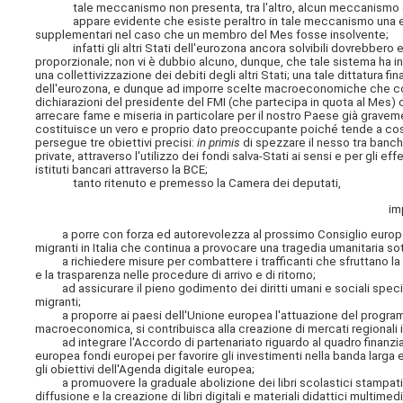
tale meccanismo non presenta, tra l'altro, alcun meccanismo di 
appare evidente che esiste peraltro in tale meccanismo una elevati
supplementari nel caso che un membro del Mes fosse insolvente;
infatti gli altri Stati dell'eurozona ancora solvibili dovrebbero effe
proporzionale; non vi è dubbio alcuno, dunque, che tale sistema ha
una collettivizzazione dei debiti degli altri Stati; una tale dittatura f
dell'eurozona, e dunque ad imporre scelte macroeconomiche che co
dichiarazioni del presidente del FMI (che partecipa in quota al Mes) 
arrecare fame e miseria in particolare per il nostro Paese già gravem
costituisce un vero e proprio dato preoccupante poiché tende a costr
persegue tre obiettivi precisi:
in primis
di spezzare il nesso tra banche
private, attraverso l'utilizzo dei fondi salva-Stati ai sensi e per gli eff
istituti bancari attraverso la BCE;
tanto ritenuto e premesso la Camera dei deputati,
im
a porre con forza ed autorevolezza al prossimo Consiglio europeo de
migranti in Italia che continua a provocare una tragedia umanitaria sot
a richiedere misure per combattere i trafficanti che sfruttano la mig
e la trasparenza nelle procedure di arrivo e di ritorno;
ad assicurare il pieno godimento dei diritti umani e sociali specialm
migranti;
a proporre ai paesi dell'Unione europea l'attuazione del programmi fi
macroeconomica, si contribuisca alla creazione di mercati regionali 
ad integrare l'Accordo di partenariato riguardo al quadro finanziario
europea fondi europei per favorire gli investimenti nella banda larga e
gli obiettivi dell'Agenda digitale europea;
a promuovere la graduale abolizione dei libri scolastici stampati e, 
diffusione e la creazione di libri digitali e materiali didattici multimedi