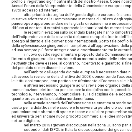
profilo si registrano significativi ritardi del nostro Paese. Come ricor
Annual Forum dalla Vicepresidente della Commissione europea respons
avuto accesso ad Internet;
altra priorità strategica dell'Agenda digitale europea è la creazio
iniziative adottate dalla Commissione in materia di utilizzo degli
orph
paneuropeo appaiono andare nella giusta direzione ma è necessario 
diffuso ai contenuti creativi superando le ripartizioni dei mercati nazi
le recenti rilevazioni sullo scandalo Datagate hanno dimostrato l
dell'indipendenza e della sovranità dei paesi europei a fronte dell'ille
spregio al diritto e alle convenzioni internazionali. Sotto tale profilo
della
cybersicurezza
giungendo in tempi brevi all'approvazione della p
ad una sempre più forte integrazione e coordinamento tra le autorità
il nuovo quadro regolamentare proposto dalla Commissione europ
l'intento di giungere alla creazione di un mercato unico delle telecom
neutrality
che deve essere, al contrario, incentivato e garantito al fine 
del principio di non discriminazione;
nell'ambito dell'Agenda digitale europea è necessario dare nuov
attraverso la revisione della direttiva del 2003, consentendo l'access
le istituzioni europee, con particolare riferimento all'accesso alle in
è altresì necessario giungere ad una revisione organica della discip
comunicazione elettronica per allineare la disciplina con le possibilit
tecnologie, intervenendo, in particolare, sulla disciplina delle eccezi
quanto previsto nella disciplina nordamericana;
nella attuale società dell'informazione telematica si rende sempre p
costo per la didattica nelle scuole e le università perché ciò consen
particolarmente oberate di spese e tasse e dall'altro produrrebbe 
ed università per lanciare nuovi prodotti commerciali e idee innovat
settore digitale;
nel marzo 2013 i giovani disoccupati nella zona UE sono pari a 5,7 m
secondo i dati ISFOL in Italia la disoccupazione dei giovani sotto 