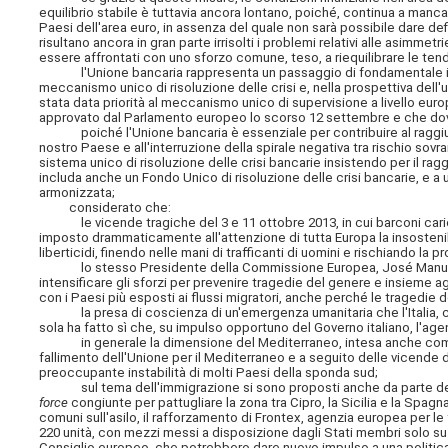
equilibrio stabile è tuttavia ancora lontano, poiché, continua a man
Paesi dell'area euro, in assenza del quale non sarà possibile dare def
risultano ancora in gran parte irrisolti i problemi relativi alle asimme
essere affrontati con uno sforzo comune, teso, a riequilibrare le ten
l'Unione bancaria rappresenta un passaggio di fondamentale impo
meccanismo unico di risoluzione delle crisi e, nella prospettiva dell'u
stata data priorità al meccanismo unico di supervisione a livello europ
approvato dal Parlamento europeo lo scorso 12 settembre e che dov
poiché l'Unione bancaria è essenziale per contribuire al raggiungim
nostro Paese e all'interruzione della spirale negativa tra rischio s
sistema unico di risoluzione delle crisi bancarie insistendo per il r
includa anche un Fondo Unico di risoluzione delle crisi bancarie, e a 
armonizzata;
considerato che:
le vicende tragiche del 3 e 11 ottobre 2013, in cui barconi carich
imposto drammaticamente all'attenzione di tutta Europa la insostenib
liberticidi, finendo nelle mani di trafficanti di uomini e rischiando la 
lo stesso Presidente della Commissione Europea, José Manuel Bar
intensificare gli sforzi per prevenire tragedie del genere e insieme a
con i Paesi più esposti ai flussi migratori, anche perché le tragedie
la presa di coscienza di un'emergenza umanitaria che l'Italia, co
sola ha fatto sì che, su impulso opportuno del Governo italiano, l'
in generale la dimensione del Mediterraneo, intesa anche come rec
fallimento dell'Unione per il Mediterraneo e a seguito delle vicende 
preoccupante instabilità di molti Paesi della sponda sud;
sul tema dell'immigrazione si sono proposti anche da parte del Co
force
congiunte per pattugliare la zona tra Cipro, la Sicilia e la Spagna,
comuni sull'asilo, il rafforzamento di Frontex, agenzia europea per le 
220 unità, con mezzi messi a disposizione dagli Stati membri solo su b
Consiglio europeo, che potrebbero dare nuovo impulso a una politic