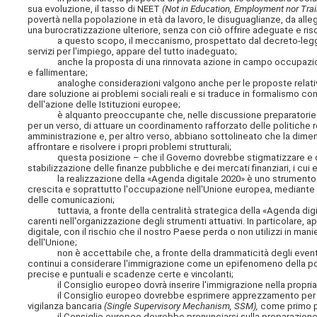
sua evoluzione, il tasso di NEET
(Not in Education, Employment nor Trai
povertà nella popolazione in età da lavoro, le disuguaglianze, da alleg
una burocratizzazione ulteriore, senza con ciò offrire adeguate e ris
a questo scopo, il meccanismo, prospettato dal decreto-legge n. 76
servizi per l'impiego, appare del tutto inadeguato;
anche la proposta di una rinnovata azione in campo occupazionale
e fallimentare;
analoghe considerazioni valgono anche per le proposte relative al
dare soluzione ai problemi sociali reali e si traduce in formalismo con
dell'azione delle Istituzioni europee;
è alquanto preoccupante che, nelle discussione preparatorie del 
per un verso, di attuare un coordinamento rafforzato delle politiche re
amministrazione e, per altro verso, abbiano sottolineato che la dimen
affrontare e risolvere i propri problemi strutturali;
questa posizione – che il Governo dovrebbe stigmatizzare e cont
stabilizzazione delle finanze pubbliche e dei mercati finanziari, i cui e
la realizzazione della «Agenda digitale 2020» è uno strumento fond
crescita e soprattutto l'occupazione nell'Unione europea, mediante l
delle comunicazioni;
tuttavia, a fronte della centralità strategica della «Agenda digita
carenti nell'organizzazione degli strumenti attuativi. In particolare,
digitale, con il rischio che il nostro Paese perda o non utilizzi in ma
dell'Unione;
non è accettabile che, a fronte della drammaticità degli eventi di
continui a considerare l'immigrazione come un epifenomeno della pov
precise e puntuali e scadenze certe e vincolanti;
il Consiglio europeo dovrà inserire l'immigrazione nella propria ag
il Consiglio europeo dovrebbe esprimere apprezzamento per l'ap
vigilanza bancaria
(Single Supervisory Mechanism, SSM),
come primo pa
il Consiglio europeo dovrebbe pronunciarsi sulla preparazione del