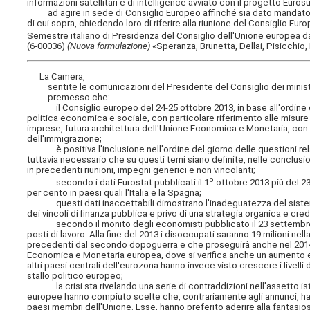
informazioni satellitari e di intelligence avviato con il progetto Euro
ad agire in sede di Consiglio Europeo affinché sia dato mandato all
di cui sopra, chiedendo loro di riferire alla riunione del Consiglio Eu
Semestre italiano di Presidenza del Consiglio dell'Unione europea da
(6-00036)
(Nuova formulazione)
«Speranza, Brunetta, Dellai, Pisicchio, 
La Camera,
sentite le comunicazioni del Presidente del Consiglio dei ministr
premesso che:
il Consiglio europeo del 24-25 ottobre 2013, in base all'ordine del
politica economica e sociale, con particolare riferimento alle misu
imprese, futura architettura dell'Unione Economica e Monetaria, con pa
dell'immigrazione;
è positiva l'inclusione nell'ordine del giorno delle questioni relati
tuttavia necessario che su questi temi siano definite, nelle conclus
in precedenti riunioni, impegni generici e non vincolanti;
o
secondo i dati Eurostat pubblicati il 1
ottobre 2013 più del 23 
per cento in paesi quali l'Italia e la Spagna;
questi dati inaccettabili dimostrano l'inadeguatezza del sist
dei vincoli di finanza pubblica e privo di una strategia organica e cred
secondo il monito degli economisti pubblicato il 23 settembre
posti di lavoro. Alla fine del 2013 i disoccupati saranno 19 milioni nel
precedenti dal secondo dopoguerra e che proseguirà anche nel 2014. L
Economica e Monetaria europea, dove si verifica anche un aumento ec
altri paesi centrali dell'eurozona hanno invece visto crescere i livelli
stallo politico europeo;
la crisi sta rivelando una serie di contraddizioni nell'assetto ist
europee hanno compiuto scelte che, contrariamente agli annunci, hann
paesi membri dell'Unione. Esse, hanno preferito aderire alla fantasiosa