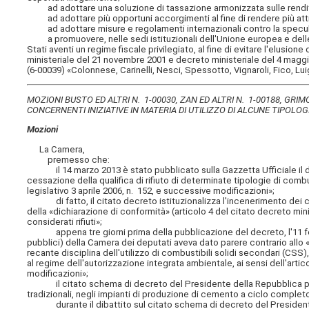
ad adottare una soluzione di tassazione armonizzata sulle rendite f
ad adottare più opportuni accorgimenti al fine di rendere più attra
ad adottare misure e regolamenti internazionali contro la specula
a promuovere, nelle sedi istituzionali dell'Unione europea e delle O
Stati aventi un regime fiscale privilegiato, al fine di evitare l'elusio
ministeriale del 21 novembre 2001 e decreto ministeriale del 4 magg
(6-00039) «Colonnese, Carinelli, Nesci, Spessotto, Vignaroli, Fico, Luigi
MOZIONI BUSTO ED ALTRI N. 1-00030, ZAN ED ALTRI N. 1-00188, GRIM
CONCERNENTI INIZIATIVE IN MATERIA DI UTILIZZO DI ALCUNE TIPOLOGI
Mozioni
La Camera,
premesso che:
il 14 marzo 2013 è stato pubblicato sulla Gazzetta Ufficiale il de
cessazione della qualifica di rifiuto di determinate tipologie di combu
legislativo 3 aprile 2006, n. 152, e successive modificazioni»;
di fatto, il citato decreto istituzionalizza l'incenerimento dei co
della «dichiarazione di conformità» (articolo 4 del citato decreto mi
considerati rifiuti»;
appena tre giorni prima della pubblicazione del decreto, l'11 febb
pubblici) della Camera dei deputati aveva dato parere contrario al
recante disciplina dell'utilizzo di combustibili solidi secondari (CSS), 
al regime dell'autorizzazione integrata ambientale, ai sensi dell'arti
modificazioni»;
il citato schema di decreto del Presidente della Repubblica prevede
tradizionali, negli impianti di produzione di cemento a ciclo completo»
durante il dibattito sul citato schema di decreto del President