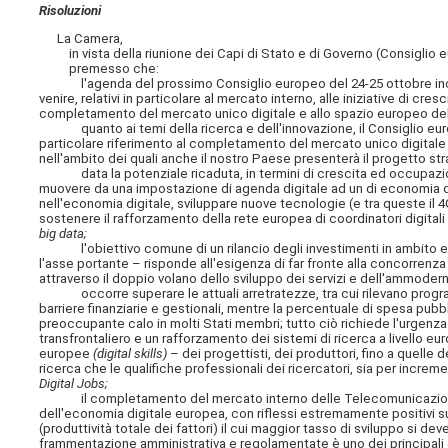
Risoluzioni
La Camera,
in vista della riunione dei Capi di Stato e di Governo (Consiglio eur
premesso che:
l'agenda del prossimo Consiglio europeo del 24-25 ottobre include 
venire, relativi in particolare al mercato interno, alle iniziative di cr
completamento del mercato unico digitale e allo spazio europeo dell
quanto ai temi della ricerca e dell'innovazione, il Consiglio europ
particolare riferimento al completamento del mercato unico digitale e
nell'ambito dei quali anche il nostro Paese presenterà il progetto st
data la potenziale ricaduta, in termini di crescita ed occupazion
muovere da una impostazione di agenda digitale ad un di economia digita
nell'economia digitale, sviluppare nuove tecnologie (e tra queste il
sostenere il rafforzamento della rete europea di coordinatori digitali 
big data;
l'obiettivo comune di un rilancio degli investimenti in ambito euro
l'asse portante – risponde all'esigenza di far fronte alla concorrenz
attraverso il doppio volano dello sviluppo dei servizi e dell'ammoderna
occorre superare le attuali arretratezze, tra cui rilevano program
barriere finanziarie e gestionali, mentre la percentuale di spesa pubbli
preoccupante calo in molti Stati membri; tutto ciò richiede l'urgenza 
transfrontaliero e un rafforzamento dei sistemi di ricerca a livello eur
europee
(digital skills)
– dei progettisti, dei produttori, fino a quelle de
ricerca che le qualifiche professionali dei ricercatori, sia per increme
Digital Jobs;
il completamento del mercato interno delle Telecomunicazioni è 
dell'economia digitale europea, con riflessi estremamente positivi 
(produttività totale dei fattori) il cui maggior tasso di sviluppo si de
frammentazione amministrativa e regolamentate è uno dei principali os