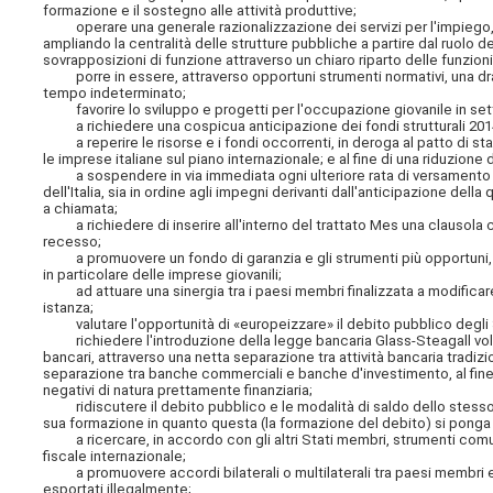
formazione e il sostegno alle attività produttive;
operare una generale razionalizzazione dei servizi per l'impiego, a
ampliando la centralità delle strutture pubbliche a partire dal ruolo de
sovrapposizioni di funzione attraverso un chiaro riparto delle funzioni
porre in essere, attraverso opportuni strumenti normativi, una dras
tempo indeterminato;
favorire lo sviluppo e progetti per l'occupazione giovanile in sett
a richiedere una cospicua anticipazione dei fondi strutturali 2014-2
a reperire le risorse e i fondi occorrenti, in deroga al patto di stab
le imprese italiane sul piano internazionale; e al fine di una riduzione 
a sospendere in via immediata ogni ulteriore rata di versamento al
dell'Italia, sia in ordine agli impegni derivanti dall'anticipazione della 
a chiamata;
a richiedere di inserire all'interno del trattato Mes una clausola c
recesso;
a promuovere un fondo di garanzia e gli strumenti più opportuni, 
in particolare delle imprese giovanili;
ad attuare una sinergia tra i paesi membri finalizzata a modificare 
istanza;
valutare l'opportunità di «europeizzare» il debito pubblico degli 
richiedere l'introduzione della legge bancaria Glass-Steagall volta 
bancari, attraverso una netta separazione tra attività bancaria tradi
separazione tra banche commerciali e banche d'investimento, al fine 
negativi di natura prettamente finanziaria;
ridiscutere il debito pubblico e le modalità di saldo dello stesso, 
sua formazione in quanto questa (la formazione del debito) si ponga a
a ricercare, in accordo con gli altri Stati membri, strumenti comun
fiscale internazionale;
a promuovere accordi bilaterali o multilaterali tra paesi membri e paes
esportati illegalmente;