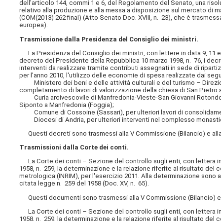
dell'articolo 144, commi 1 e 6, del Regolamento del Senato, una ris
relativo alla produzione e alla messa a disposizione sul mercato di ma
(COM(2013) 262 final) (Atto Senato Doc. XVIII, n. 23), che è trasmess
europea).
Trasmissione dalla Presidenza del Consiglio dei ministri.
La Presidenza del Consiglio dei ministri, con lettere in data 9, 11 e 
decreto del Presidente della Repubblica 10 marzo 1998, n. 76, i decret
interventi da realizzare tramite contributi assegnati in sede di riparti
per l'anno 2010, l'utilizzo delle economie di spesa realizzate dai seg
Ministero dei beni e delle attività culturali e del turismo – Direzion
completamento di lavori di valorizzazione della chiesa di San Pietro a
Curia arcivescovile di Manfredonia-Vieste-San Giovanni Rotondo-Lec
Siponto a Manfredonia (Foggia);
Comune di Cossoine (Sassari), per ulteriori lavori di consolidament
Diocesi di Andria, per ulteriori interventi nel complesso monastic
Questi decreti sono trasmessi alla V Commissione (Bilancio) e alla
Trasmissioni dalla Corte dei conti.
La Corte dei conti – Sezione del controllo sugli enti, con lettera in
1958, n. 259, la determinazione e la relazione riferite al risultato del 
metrologica (INRIM), per l'esercizio 2011. Alla determinazione sono al
citata legge n. 259 del 1958 (Doc. XV, n. 65).
Questi documenti sono trasmessi alla V Commissione (Bilancio) e a
La Corte dei conti – Sezione del controllo sugli enti, con lettera in
1958, n. 259, la determinazione e la relazione riferite al risultato del 