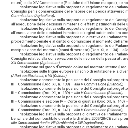
esteri) e alla XIV Commissione (Politiche dell'Unione europea), se no
risoluzione legislativa sulla proposta di regolamento del Parlame
Consiglio per la conservazione delle risorse della pesca attraverso m
Commissione (Agricoltura)
;
risoluzione legislativa sulla proposta di regolamento del Consiglio
all'esecuzione delle decisioni in materia di effetti patrimoniali delle u
risoluzione legislativa sulla proposta di regolamento del Consiglio
all'esecuzione delle decisioni in materia di regimi patrimoniali tra con
risoluzione legislativa sulla proposta di direttiva del Parlamento eu
procedimento penale e al diritto di comunicare al momento dell'arres
risoluzione legislativa sulla proposta di regolamento del Parlamento
manipolazione del mercato (abusi di mercato) (Doc. XII, n. 134) –
all
risoluzione legislativa sulla proposta di regolamento del Parlame
Consiglio relativo alla conservazione delle risorse della pesca attrav
XIII Commissione (Agricoltura)
;
risoluzione sul gioco d'azzardo
online
nel mercato interno (Doc. 
risoluzione sulle lingue europee a rischio di estinzione e la diversi
(Affari costituzionali) e VII (Cultura)
;
risoluzione concernente la posizione del Consiglio sul progetto di 
III – Commissione (Doc. XII, n. 138) –
alla V Commissione (Bilancio)
;
risoluzione concernente la posizione del Consiglio sul progetto di 
III – Commissione (Doc. XII, n. 139) –
alla V Commissione (Bilancio)
;
risoluzione concernente la posizione del Consiglio sul progetto di 
III – Commissione e sezione IV – Corte di giustizia (Doc. XII, n. 140) 
risoluzione concernente la posizione del Consiglio sul progetto di 
III – Commissione (Doc. XII, n. 141) –
alla V Commissione (Bilancio)
;
risoluzione legislativa sulla proposta di direttiva del Parlamento eu
benzina e del combustibile diesel e la direttiva 2009/28/CE sulla prom
alle Commissioni riunite VIII (Ambiente) e XIII (Agricoltura)
;
risoluzione legislativa sulla proposta di regolamento del Parlame