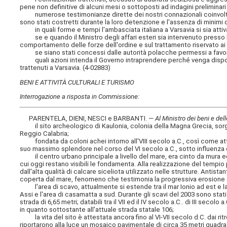
pene non definitive di alcuni mesi o sottoposti ad indagini preliminar
numerose testimonianze dirette dei nostri connazionali coinvolti ha
sono stati costretti durante la loro detenzione e l'assenza di minimi dir
in quali forme e tempi l'ambasciata italiana a Varsavia si sia attiva
se e quando il Ministro degli affari esteri sia intervenuto presso l
comportamento delle forze dell'ordine e sul trattamento riservato ai 
se siano stati concessi dalle autorità polacche permessi a favore d
quali azioni intenda il Governo intraprendere perché venga disposto
trattenuti a Varsavia. (4-02883)
BENI E ATTIVITÀ CULTURALI E TURISMO
Interrogazione a risposta in Commissione:
PARENTELA, DIENI, NESCI e BARBANTI. —
Al Ministro dei beni e dell
il sito archeologico di Kaulonia, colonia della Magna Grecia, sorge 
Reggio Calabria;
fondata da coloni achei intorno all'VIII secolo a.C., così come atte
suo massimo splendore nel corso del VI secolo a.C., sotto influenza d
il centro urbano principale a livello del mare, era cinto da mura ed 
cui oggi restano visibili le fondamenta. Alla realizzazione del tem
dall'alta qualità di calcare siceliota utilizzato nelle strutture. Antista
coperta dal mare, fenomeno che testimonia la progressiva erosione 
l'area di scavo, attualmente si estende tra il mar Ionio ad est e la
Assi e l'area di casamatta a sud. Durante gli scavi del 2003 sono stat
strada di 6,65 metri; databili tra il VII ed il IV secolo a.C.. di III seco
in quanto sottostante all'attuale strada statale 106;
la vita del sito è attestata ancora fino al VI-VII secolo d.C. dai rit
riportarono alla luce un mosaico pavimentale di circa 35 metri quadrat