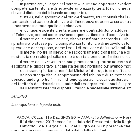
in particolare, si legge nel parere «...si ritiene opportuno rivede
competenza territoriale di notevole ampiezza (oltre 2.169 chilometri 
rilevanti distanze dal tribunale accorpante»;
tuttavia, nel dispositivo del provvedimento, tra i tribunali che la C
territoriale del bacino di utenza e dell'incidenza eccessiva sui costi
– non viene indicato quello di Tolmezzo;
è, dunque, evidente che tale parere è contraddittorio laddove nel 
di Tolmezzo, per poi non menzionare quest'ultimo nel dispositivo tra i
il parere della commissione, che va rettificato inserendo il Tribuna
ripristinare lo stesso per la competenza territoriale di notevole esten
spese che conseguono, come i costi di locazione dei nuovi locali da 
si mette, inoltre, in rilievo che l'accorpamento con il tribunale di U
sostenuta con soldi pubblici e che è costata ben oltre 4 milioni di eu
a
il parere della 2
Commissione permanente giustizia ad avviso degl
esplicita nel dispositivo la richiesta del suo ripristino pur avendo mo
quali siano gli orientamenti del Ministro interrogato in merito a 
se non ritenga che la soppressione del tribunale di Tolmezzo costi
considerando gli oltre 4 milioni di euro spesi per la sua ristrutturazione
del territorio del tribunale risultante dall'accorpamento nonché la 
se il Ministro intenda disporre ulteriori e necessarie iniziative affi
INTERNO
Interrogazione a risposta orale:
VACCA, COLLETTI e DEL GROSSO. —
Al Ministro dell'interno
.
— Per 
il 14 dicembre 2013 scade il mandato del Presidente della Regione
l'articolo 5 della legge n. 165 del 2 luglio del 2004 prescrive che gl
decorre per ciascun consiglio dalla data delle elezioni;