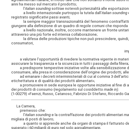
anni ha messo sul mercato il prodotto;
l’
italian sounding
sottrae notevoli potenzialità alle esportazioni
a livello internazionale purtroppo la tutela dall’
italian sounding
registrato significativi passi avanti;
la sempre maggior transnazionalità del fenomeno contraffattivo im
giungere alla definizione di un quadro di regole comuni che risponda a
a livello nazionale, inoltre, occorre mantenere un fronte unitario, c
attraverso una più forte ed intensa collaborazione;
la difesa delle produzioni tipiche non può prescindere, quindi, da
consumatori,
im
a valutare l'opportunità di rivedere la normativa vigente in materia di
assicurare la trasparenza e la sicurezza in tutti i passaggi della filiera
a predisporre tempestive iniziative volte alla sensibilizzazione dei
consumare, alla presa in considerazione dell'origine dei prodotti, all
ad emanare i decreti interministeriali di cui al comma 3 dell'articol
etichettatura e di qualità dei prodotti alimentari»;
a promuovere in sede europea le opportune iniziative al fine di arr
dei prodotti di consumo (regolamento sul cosiddetto
made in)
.
(1-00279) «Faenzi, Russo, Catanoso, Fabrizio Di Stefano, Riccardo Gal
La Camera,
premesso che:
l’
italian sounding
e la contraffazione dei prodotti alimentari
mad
migliaia di posti di lavoro;
a quanto si apprende anche da organi di stampa il fatturato de
superato i 60 miliardi di euro nel solo agroalimentare;