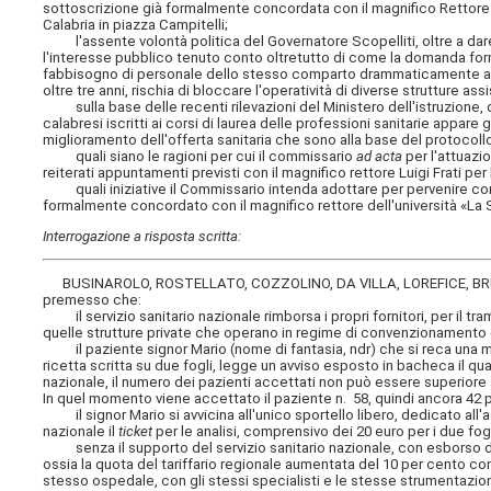
sottoscrizione già formalmente concordata con il magnifico Rettore 
Calabria in piazza Campitelli;
l'assente volontà politica del Governatore Scopelliti, oltre a dar
l'interesse pubblico tenuto conto oltretutto di come la domanda for
fabbisogno di personale dello stesso comparto drammaticamente aum
oltre tre anni, rischia di bloccare l'operatività di diverse strutture assi
sulla base delle recenti rilevazioni del Ministero dell'istruzione, del
calabresi iscritti ai corsi di laurea delle professioni sanitarie appar
miglioramento dell'offerta sanitaria che sono alla base del protocoll
quali siano le ragioni per cui il commissario
ad acta
per l'attuazio
reiterati appuntamenti previsti con il magnifico rettore Luigi Frati pe
quali iniziative il Commissario intenda adottare per pervenire con
formalmente concordato con il magnifico rettore dell'università «La 
Interrogazione a risposta scritta:
BUSINAROLO, ROSTELLATO, COZZOLINO, DA VILLA, LOREFICE, BR
premesso che:
il servizio sanitario nazionale rimborsa i propri fornitori, per il tram
quelle strutture private che operano in regime di convenzionamento 
il paziente signor Mario (nome di fantasia, ndr) che si reca una ma
ricetta scritta su due fogli, legge un avviso esposto in bacheca il qua
nazionale, il numero dei pazienti accettati non può essere superiore ai 
In quel momento viene accettato il paziente n. 58, quindi ancora 42 
il signor Mario si avvicina all'unico sportello libero, dedicato all'
nazionale il
ticket
per le analisi, comprensivo dei 20 euro per i due fog
senza il supporto del servizio sanitario nazionale, con esborso da
ossia la quota del tariffario regionale aumentata del 10 per cento co
stesso ospedale, con gli stessi specialisti e le stesse strumentazion