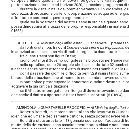
europea affinché questa ritiri le nuove linee guida, o le «annacqui» fin
partecipazione di Israele ad Horizon 2020, il prossimo programma di r
durante la visita in Italia del premier Netanyahu, il 2 dicembre 2013
sicurezza, di protezione civile, di cooperazione su acqua ed energia, 
affrontato e sostenuto questo argomento –:
quale sia la posizione del nostro Paese in ordine a quanto espos
possa dimostrarsi all'altezza delle proprie responsabilità in materia 
01683)
SCOTTO. —
Al Ministro degli affari esteri
. —
Per sapere – premesso
da fonti di stampa, tra cui il
Corriere della sera
e
La Repubblica
, d
le adozioni per un anno per via di molte irregolarità riscontrate in alcu
fra questi Paesi non figura l'Italia;
ciononostante il Governo congolese ha bloccato nel Paese numeros
nello specifico, sono 26 coppie che hanno adottato 32 bambini in Co
Kinshasa senza poter ottenere il visto di uscita per i bambini dalla D
con il passare dei giorni le difficoltà per i 52 italiani stanno aument
blocco della situazione che al momento non sembra trovare soluzio
in particolare preoccupano le condizioni di salute dovute alle prec
aggravare la già critica situazione –:
se il Ministro interrogato non ritenga di dover intervenire rapidame
che anche il diritto a riportare in Italia i bambini adottati. (5-01684)
AMENDOLA e QUARTAPELLE PROCOPIO. —
Al Ministro degli affari e
Roberto Berardi, un imprenditore italiano che lavorava in Guinea Eq
igieniche ed umane decisamente critiche, senza poter ricevere visite,
Berardi è stato arrestato il 18 gennaio scorso con l'accusa di frode
motivi della detenzione sono assolutamente poco chiari e sono conness