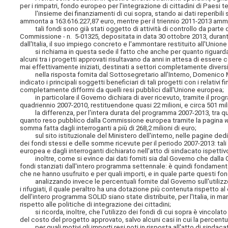
per i rimpatri, fondo europeo per l'integrazione di cittadini di Paesi 
l'insieme dei finanziamenti di cui sopra, stando ai dati reperibili 
ammonta a 163.616.227,87 euro, mentre per il triennio 2011-2013 amm
tali fondi sono già stati oggetto di attività di controllo da parte de
Commissione - n. 5-01325, depositata in data 30 ottobre 2013, durante
dall'Italia, il suo impiego concreto e l'ammontare restituito all'Union
si richiama in questa sede il fatto che anche per quanto riguarda i 
alcuni tra i progetti approvati risultavano da anni in attesa di essere
mai effettivamente iniziati, destinati a settori completamente diversi 
nella risposta fornita dal Sottosegretario all'Interno, Domenico Manz
indicato i principali soggetti beneficiari di tali progetti con i relativi
completamente difformi da quelli resi pubblici dall'Unione europea;
in particolare il Governo dichiara di aver ricevuto, tramite il progra
quadriennio 2007-2010, restituendone quasi 22 milioni, e circa 501 mili
la differenza, per l'intera durata del programma 2007-2013, tra quan
quanto reso pubblico dalla Commissione europea tramite la pagina
somma fatta dagli interroganti a più di 268,2 milioni di euro;
sul sito istituzionale del Ministero dell'interno, nelle pagine dedi
dei fondi stessi e delle somme ricevute per il periodo 2007-2013: tal
europea e dagli interroganti dichiarato nell'atto di sindacato ispettiv
inoltre, come si evince dai dati forniti sia dal Governo che dalla 
fondi stanziati dall'intero programma settennale: è quindi fondamenta
che ne hanno usufruito e per quali importi, e in quale parte questi fond
analizzando invece le percentuali fornite dal Governo sull'utilizzo 
i rifugiati, il quale peraltro ha una dotazione più contenuta rispet
dell'intero programma SOLID siano state distribuite, per l'Italia, in ma
rispetto alle politiche di integrazione dei cittadini;
si ricorda, inoltre, che l'utilizzo dei fondi di cui sopra è vincolat
del costo del progetto approvato, salvo alcuni casi in cui la percen
per quali motivi gli importi resi noti in risposta all'atto di sindac