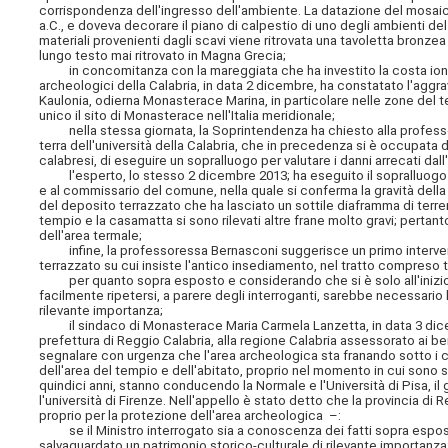
corrispondenza dell'ingresso dell'ambiente. La datazione del mosaico, 
a.C., e doveva decorare il piano di calpestio di uno degli ambienti 
materiali provenienti dagli scavi viene ritrovata una tavoletta bronzea
lungo testo mai ritrovato in Magna Grecia;
in concomitanza con la mareggiata che ha investito la costa ionica 
archeologici della Calabria, in data 2 dicembre, ha constatato l'aggra
Kaulonia, odierna Monasterace Marina, in particolare nelle zone del
unico il sito di Monasterace nell'Italia meridionale;
nella stessa giornata, la Soprintendenza ha chiesto alla professor
terra dell'università della Calabria, che in precedenza si è occupata d
calabresi, di eseguire un sopralluogo per valutare i danni arrecati da
l'esperto, lo stesso 2 dicembre 2013; ha eseguito il sopralluogo r
e al commissario del comune, nella quale si conferma la gravità della 
del deposito terrazzato che ha lasciato un sottile diaframma di terreno 
tempio e la casamatta si sono rilevati altre frane molto gravi; pertan
dell'area termale;
infine, la professoressa Bernasconi suggerisce un primo intervent
terrazzato su cui insiste l'antico insediamento, nel tratto compreso t
per quanto sopra esposto e considerando che si è solo all'inizio d
facilmente ripetersi, a parere degli interroganti, sarebbe necessario 
rilevante importanza;
il sindaco di Monasterace Maria Carmela Lanzetta, in data 3 dicembre
prefettura di Reggio Calabria, alla regione Calabria assessorato ai beni
segnalare con urgenza che l'area archeologica sta franando sotto i 
dell'area del tempio e dell'abitato, proprio nel momento in cui sono s
quindici anni, stanno conducendo la Normale e l'Università di Pisa, i
l'università di Firenze. Nell'appello è stato detto che la provincia di
proprio per la protezione dell'area archeologica –:
se il Ministro interrogato sia a conoscenza dei fatti sopra espost
salvaguardato un patrimonio storico-culturale di rilevante importanza