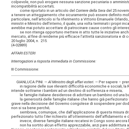
colpevole, non può erogare nessuna sanzione pecuniaria o amministra
incompatibilità accertati;
come riportato in un articolo del
Corriere della Sera
del 25 novembr
a tenere un atteggiamento che sicuramente può essere definito molto 
particolare, nell'articolo si fa riferimento a Vittorio Emanuele Orlan
ministri e Ministro dell'interno, il quale, una volta terminati i propri i
avrebbe mai potuto accettare di patrocinare cause contro gli interes
se non ritenga opportuno mettere in atto tutte le iniziative anche n
mercato, al fine di renderne più efficace l'attività sanzionatoria e di
20 luglio 2004, n. 215.
(4-02889)
AFFARI ESTERI
Interrogazioni a risposta immediata in Commissione:
III Commissione:
GIANLUCA PINI. —
Al Ministro degli affari esteri
. —
Per sapere – pr
in ragione delle sue rilevanti difficoltà economiche e sociali, la 
intende sottrarne i bambini ad un destino di sofferenza e miseria;
le famiglie italiane desiderose di adottare un bambino od una 
la generosità delle famiglie italiane che hanno già perfezionato l
grave nella decisione del Governo congolese di sospendere per dodici
non si sa bene perché;
sembrava, comunque, che dall'applicazione di questa misura draco
perfezionato tutto l’
iter
richiesto all'ottenimento dell'affidamento e 
invece, diverse famiglie italiane recatesi in Congo sono ancora blo
non ha sortito alcun effetto apprezzabile, anzi pare addirittura aver