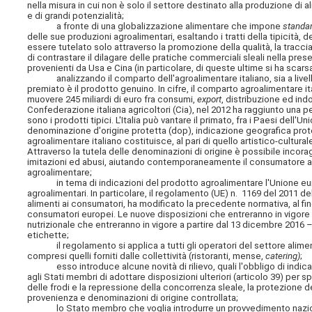
nella misura in cui non è solo il settore destinato alla produzione di a
e di grandi potenzialità;
a fronte di una globalizzazione alimentare che impone
standa
delle sue produzioni agroalimentari, esaltando i tratti della tipicità, d
essere tutelato solo attraverso la promozione della qualità, la traccia
di contrastare il dilagare delle pratiche commerciali sleali nella pres
provenienti da Usa e Cina (in particolare, di queste ultime si ha sca
analizzando il comparto dell'agroalimentare italiano, sia a livell
premiato è il prodotto genuino. In cifre, il comparto agroalimentare it
muovere 245 miliardi di euro fra consumi,
export
, distribuzione ed ind
Confederazione italiana agricoltori (Cia), nel 2012 ha raggiunto una 
sono i prodotti tipici. L'Italia può vantare il primato, fra i Paesi dell
denominazione d'origine protetta (dop), indicazione geografica protet
agroalimentare italiano costituisce, al pari di quello artistico-cultu
Attraverso la tutela delle denominazioni di origine è possibile incora
imitazioni ed abusi, aiutando contemporaneamente il consumatore a
agroalimentare;
in tema di indicazioni del prodotto agroalimentare l'Unione europe
agroalimentari. In particolare, il regolamento (UE) n. 1169 del 2011 de
alimenti ai consumatori, ha modificato la precedente normativa, al fine 
consumatori europei. Le nuove disposizioni che entreranno in vigore 
nutrizionale che entreranno in vigore a partire dal 13 dicembre 2016 –
etichette;
il regolamento si applica a tutti gli operatori del settore alimentare
compresi quelli forniti dalle collettività (ristoranti, mense,
catering)
;
esso introduce alcune novità di rilievo, quali l'obbligo di indicare 
agli Stati membri di adottare disposizioni ulteriori (articolo 39) per 
delle frodi e la repressione della concorrenza sleale, la protezione dei
provenienza e denominazioni di origine controllata;
lo Stato membro che voglia introdurre un provvedimento nazionale