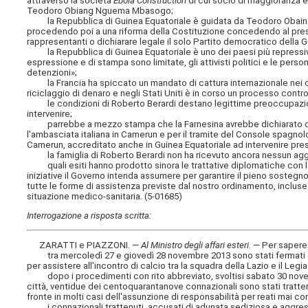
attraverso la società
Ebola Construction
di cui socio di maggioranza 
Teodoro Obiang Nguema Mbasogo;
la Repubblica di Guinea Equatoriale è guidata da Teodoro Obaing 
procedendo poi a una riforma della Costituzione concedendo al presid
rappresentanti o dichiarare legale il solo Partito democratico della 
la Repubblica di Guinea Equatoriale è uno dei paesi più repressivi 
espressione e di stampa sono limitate, gli attivisti politici e le perso
detenzioni»;
la Francia ha spiccato un mandato di cattura internazionale nei con
riciclaggio di denaro e negli Stati Uniti è in corso un processo contro 
le condizioni di Roberto Berardi destano legittime preoccupazioni
intervenire;
parrebbe a mezzo stampa che la Farnesina avrebbe dichiarato che l
l'ambasciata italiana in Camerun e per il tramite del Console spagnolo
Camerun, accreditato anche in Guinea Equatoriale ad intervenire pre
la famiglia di Roberto Berardi non ha ricevuto ancora nessun aggior
quali esiti hanno prodotto sinora le trattative diplomatiche con la 
iniziative il Governo intenda assumere per garantire il pieno sostegn
tutte le forme di assistenza previste dal nostro ordinamento, incluse l
situazione medico-sanitaria. (5-01685)
Interrogazione a risposta scritta:
ZARATTI e PIAZZONI. —
Al Ministro degli affari esteri
. — Per saper
tra mercoledì 27 e giovedì 28 novembre 2013 sono stati fermati dall
per assistere all'incontro di calcio tra la squadra della Lazio e il Le
dopo i procedimenti con rito abbreviato, svoltisi sabato 30 novembr
città, ventidue dei centoquarantanove connazionali sono stati trattenu
fronte in molti casi dell'assunzione di responsabilità per reati mai c
i connazionali trattenuti, accusati di adunata sediziosa e aggressi