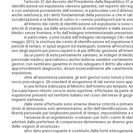
l'articolo 21 del decreto del Presidente della Repubblica 31 agost
identificazione ed espulsione «devono garantire, nel rispetto del regol
e con visitatore proveniente dall'esterno, in particolare con il difensor
anche telefonica, ed i diritti fondamentali della persona» e che in tali 
socializzazione e la libertà di culto» e i «servizi predisposti per le
all'interno dei centri di identificazione ed espulsione si sono veri
articoli di stampa, sia dalle associazioni di volontariato e dalle associ
Medici senza frontiere, e fin dall'indagine interministeriale presenta
in particolare, come risulta dall'indagine «Arcipelago CIE» realizza
maggio 2013, la struttura dei centri di identificazione ed espulsione è 
periodi di tempo, in spazi angusti ed inadeguati, insieme all'incertezz
uno degli aspetti più preoccupanti e di più difficile gestione all'intern
da un punto di vista prettamente sanitario, le indagini di Medici per
personale medico specialistico anche laddove sarebbe certamente neces
gestori, non sembrano garantire in modo adeguato il diritto alla salut
approfondimenti diagnostici, dovuti essenzialmente alle caratteristic
espulsione;
oltre all'assistenza sanitaria, gli enti gestori sono tenuti a fornire
socio-psicologico. Gli standard di erogazione di tali servizi sono ap
in una lettera indirizzata al Ministro dell'interno
pro tempore
, A
Zaccaria hanno riferito circa le visite ispettive, effettuate da parte di
espulsione presenti sul territorio italiano nel corso del mese di giu
migranti trattenuti;
dalle visite effettuate sono emerse diverse criticità e primariame
titolo di detenzione solo amministrativo, ai fini dell'identificazione, 
libertà personale per lunghissimi periodi di tempo, impossibilitate a svo
l'assenza di un regolamento «comune» per tutti i centri di identifi
adottati dalle prefetture di competenza determinano un diverso grado d
delle «ragioni di sicurezza»;
altro dato preoccupante è costituito dalla forte eterogeneità e pr