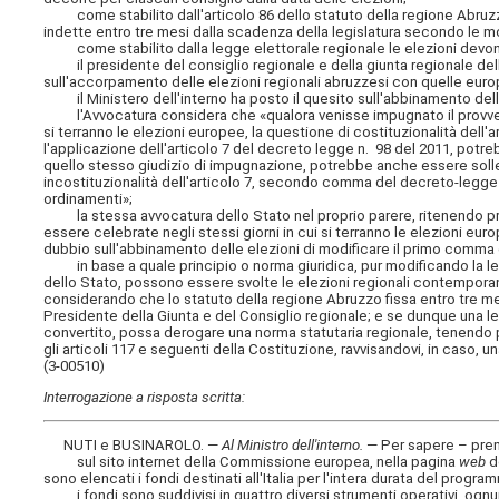
come stabilito dall'articolo 86 dello statuto della regione Abruzzo l
indette entro tre mesi dalla scadenza della legislatura secondo le mod
come stabilito dalla legge elettorale regionale le elezioni devono 
il presidente del consiglio regionale e della giunta regionale dell'
sull'accorpamento delle elezioni regionali abruzzesi con quelle eur
il Ministero dell'interno ha posto il quesito sull'abbinamento delle
l'Avvocatura considera che «qualora venisse impugnato il provvedim
si terranno le elezioni europee, la questione di costituzionalità dell'a
l'applicazione dell'articolo 7 del decreto legge n. 98 del 2011, potre
quello stesso giudizio di impugnazione, potrebbe anche essere sollev
incostituzionalità dell'articolo 7, secondo comma del decreto-legge n. 
ordinamenti»;
la stessa avvocatura dello Stato nel proprio parere, ritenendo prev
essere celebrate negli stessi giorni in cui si terranno le elezioni e
dubbio sull'abbinamento delle elezioni di modificare il primo comma d
in base a quale principio o norma giuridica, pur modificando la l
dello Stato, possono essere svolte le elezioni regionali contemporan
considerando che lo statuto della regione Abruzzo fissa entro tre mes
Presidente della Giunta e del Consiglio regionale; e se dunque una le
convertito, possa derogare una norma statutaria regionale, tenendo p
gli articoli 117 e seguenti della Costituzione, ravvisandovi, in caso,
(3-00510)
Interrogazione a risposta scritta:
NUTI e BUSINAROLO. —
Al Ministro dell'interno
.
— Per sapere – pre
sul sito internet della Commissione europea, nella pagina
web
d
sono elencati i fondi destinati all'Italia per l'intera durata del progra
i fondi sono suddivisi in quattro diversi strumenti operativi, ognuno