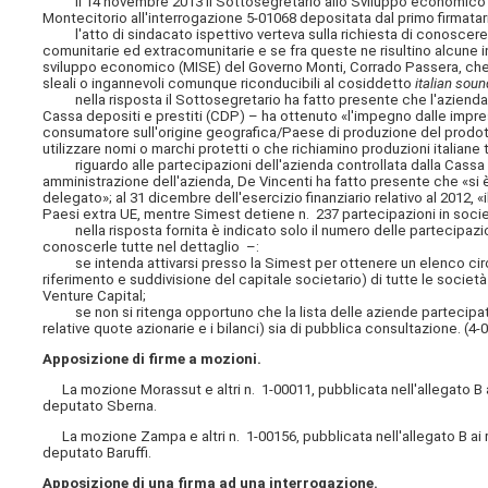
il 14 novembre 2013 il Sottosegretario allo Sviluppo economico Cl
Montecitorio all'interrogazione 5-01068 depositata dal primo firmatar
l'atto di sindacato ispettivo verteva sulla richiesta di conoscere 
comunitarie ed extracomunitarie e se fra queste ne risultino alcune inc
sviluppo economico (MISE) del Governo Monti, Corrado Passera, che 
sleali o ingannevoli comunque riconducibili al cosiddetto
italian soun
nella risposta il Sottosegretario ha fatto presente che l'azienda 
Cassa depositi e prestiti (CDP) – ha ottenuto «l'impegno dalle imprese 
consumatore sull'origine geografica/Paese di produzione del prodotto
utilizzare nomi o marchi protetti o che richiamino produzioni italiane 
riguardo alle partecipazioni dell'azienda controllata dalla Cassa dep
amministrazione dell'azienda, De Vincenti ha fatto presente che «si 
delegato»; al 31 dicembre dell'esercizio finanziario relativo al 2012, 
Paesi extra UE, mentre Simest detiene n. 237 partecipazioni in socie
nella risposta fornita è indicato solo il numero delle partecipazion
conoscerle tutte nel dettaglio –:
se intenda attivarsi presso la Simest per ottenere un elenco circosta
riferimento e suddivisione del capitale societario) di tutte le societ
Venture Capital;
se non si ritenga opportuno che la lista delle aziende partecipate 
relative quote azionarie e i bilanci) sia di pubblica consultazione. (4-
Apposizione di firme a mozioni.
La mozione Morassut e altri n. 1-00011, pubblicata nell'allegato B a
deputato Sberna.
La mozione Zampa e altri n. 1-00156, pubblicata nell'allegato B ai r
deputato Baruffi.
Apposizione di una firma ad una interrogazione.