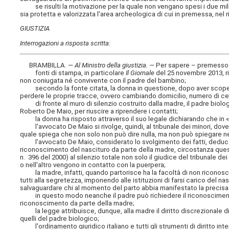
se risulti la motivazione per la quale non vengano spesi i due milio
sia protetta e valorizzata l'area archeologica di cui in premessa, nel r
GIUSTIZIA
Interrogazioni a risposta scritta:
BRAMBILLA. —
Al Ministro della giustizia
. —
Per sapere – premesso
fonti di stampa, in particolare
Il Giornale
del 25 novembre 2013, r
non coniugata né convivente con il padre del bambino;
secondo la fonte citata, la donna in questione, dopo aver scoperto
perdere le proprie tracce, ovvero cambiando domicilio, numero di cel
di fronte al muro di silenzio costruito dalla madre, il padre biologi
Roberto De Maio, per riuscire a riprendere i contatti;
la donna ha risposto attraverso il suo legale dichiarando che in «mer
l'avvocato De Maio si rivolge, quindi, al tribunale dei minori, dove, 
quale spiega che non solo non può dire nulla, ma non può spiegare ne
l'avvocato De Maio, considerato lo svolgimento dei fatti, deduce c
riconoscimento del nascituro da parte della madre, circostanza que
n. 396 del 2000) al silenzio totale non solo il giudice del tribunale dei
o nell'altro vengono in contatto con la puerpera;
la madre, infatti, quando partorisce ha la facoltà di non riconosc
tutti alla segretezza, imponendo alle istituzioni di farsi carico del n
salvaguardare chi al momento del parto abbia manifestato la precisa 
in questo modo neanche il padre può richiedere il riconoscimento 
riconoscimento da parte della madre;
la legge attribuisce, dunque, alla madre il diritto discrezionale di ri
quelli del padre biologico;
l'ordinamento giuridico italiano e tutti gli strumenti di diritto int