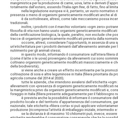
mangimistica per la produzione di carne, uova, latte e derivati (l'
totalmente dall'estero, essendo l'Italia
ogm free
, di fatto, fino al lim
nella legislazione europea vi è, pertanto, un vuoto normativo rispett
presenza o meno di organismi geneticamente modificati anche al di s
è da sottolineare, altresì, come tale meccanismo possa incentiv
tradizionali;
inoltre, i prodotti con il marchio volontario «ogm zero» potranno 
filosofia di vita non hanno usato organismi geneticamente modificati
della certificazione biologica, la quale, peraltro, non esclude che p
tracce di organismi geneticamente modificati prevista dalla normati
occorre, altresì, considerare l'opportunità, in assenza di una spe
un'etichettatura per i prodotti derivanti dall'allevamento animale 
nutrimento per gli animali stessi;
in questo modo, informando il consumatore sull'intera filiera di p
(come il latte o le uova) provengano da allevamenti cui sono sommin
coltivano organismi geneticamente modificati massicciamente e che non
della biodiversità);
si viene anche a creare un effetto incentivante per la promozione 
coltivazione di soia e altre leguminose in Italia (filiera prioritaria da
agricola comune dal 2014 al 2020);
tutte le aziende, che intendono avvalersi dell'etichetta «ogm zer
allevamenti con «presenza di organismi geneticamente modificati 
la mangimistica privo da organismi geneticamente modificati e, cons
foraggio in Italia (filiera presente adeguatamente per il fabbisogno naz
è prevista anche la possibilità di informare il consumatore della 
prodotto locale e del territorio d'appartenenza del consumatore, ga
nazionale; tale etichetta «filiera corta» si può applicare volontariamen
produzione (ricompresa l'attività di imballaggio iniziale, intermedio 
se la distanza è di massimo 10 chilometri può, invece, essere app
etichetta renderebbe il consumatore consapevole che ha la possibilit