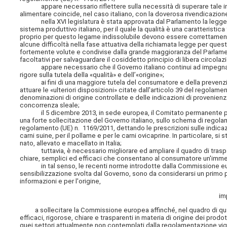
appare necessario riflettere sulla necessità di superare tale impo
alimentare coincide, nel caso italiano, con la doverosa rivendicazio
nella XVI legislatura è stata approvata dal Parlamento la legge 3 fe
sistema produttivo italiano, per il quale la qualità è una caratteristic
proprio per questo legame indissolubile devono essere correttament
alcune difficoltà nella fase attuativa della richiamata legge per quest
fortemente volute e condivise dalla grande maggioranza del Parlame
facoltativi per salvaguardare il cosiddetto principio di libera circola
appare necessario che il Governo italiano continui ad impegnarsi
rigore sulla tutela della «qualità» e dell’«origine»;
ai fini di una maggiore tutela del consumatore e della prevenzione
attuare le «ulteriori disposizioni» citate dall'articolo 39 del regolame
denominazioni di origine controllate e delle indicazioni di provenienz
concorrenza sleale;
il 5 dicembre 2013, in sede europea, il Comitato permanente per l
una forte sollecitazione del Governo italiano, sullo schema di rego
regolamento (UE) n. 1169/2011, dettando le prescrizioni sulle indicazio
carni suine, per il pollame e per le carni ovicaprine. In particolare, si 
nato, allevato e macellato in Italia;
tuttavia, è necessario migliorare ed ampliare il quadro di trasparen
chiare, semplici ed efficaci che consentano al consumatore un'immediat
in tal senso, le recenti norme introdotte dalla Commissione europea 
sensibilizzazione svolta dal Governo, sono da considerarsi un primo 
informazioni e per l'origine,
im
a sollecitare la Commissione europea affinché, nel quadro di quant
efficaci, rigorose, chiare e trasparenti in materia di origine dei prod
quei settori attualmente non contemplati dalla regolamentazione vi