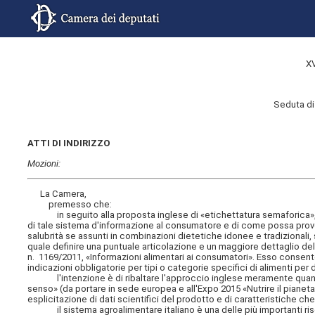
X
Seduta di
ATTI DI INDIRIZZO
Mozioni:
La Camera,
premesso che:
in seguito alla proposta inglese di «etichettatura semaforica», con
di tale sistema d'informazione al consumatore e di come possa provoca
salubrità se assunti in combinazioni dietetiche idonee e tradizionali,
quale definire una puntuale articolazione e un maggiore dettaglio del
n. 1169/2011, «Informazioni alimentari ai consumatori». Esso consente,
indicazioni obbligatorie per tipi o categorie specifici di alimenti per
l'intenzione è di ribaltare l'approccio inglese meramente quantit
senso» (da portare in sede europea e all'Expo 2015 «Nutrire il piane
esplicitazione di dati scientifici del prodotto e di caratteristiche ch
il sistema agroalimentare italiano è una delle più importanti risors