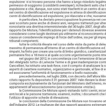
espulsione: vi si trovano persone che hanno a lungo risieduto legalment
permesso di soggiorno (cosiddetti
overstayer
); richiedenti asilo ch
espulsione e che, dunque, non sono stati trasferiti in un centro di acc
nel centro di identificazione ed espulsione in attesa di identificaz
centri di identificazione ed espulsione, poi rilasciate e che, nuovame
in particolare, ha destato preoccupazione la presenza nei centri 
aver scontato pene anche di diversi anni, vengono trattenuti per ulteri
nonostante una direttiva interministeriale del 30 luglio 2007, degli allo
rapporto De Mistura, l'identificazione per i detenuti dovesse avvenir
considerarsi come luoghi destinati più utilmente al riconoscimento 
causa un considerevole impiego di forze dell'ordine, sia per gli imp
tribunali competenti;
tutte le criticità rilevate nel corso delle visite da parte di dele
massimo di permanenza all'interno di un centro di identificazione ed e
rimpatri, ha finito per creare una sorta di limbo giuridico, caratterizz
permanere fino a 18 mesi e al quale occorre urgentemente porre rim
nel giugno del 2012, in concomitanza con l'emersione di lacune str
del «Malgrado tutto» di Lamezia Terme e di gravi inadempienze contrat
Cancellieri, ha istituito una
task-force
, con il compito di analizzare la 
aspetti di carattere normativo, organizzativo e gestionale, al fine di 
ed assicurarne l'uniformità di funzionamento a livello nazionale;
precedentemente, nel luglio 2006, con decreto dell'allora Ministro 
citato rapporto fu depositato il 31 gennaio 2007. Vale rilevare la d
composta esclusivamente da funzionari del Ministero dell'interno, 
appartenenti all'associazionismo (una commissione «mista»);
la Commissione De Mistura operò visitando tutti i centri, incontrand
enti locali e le persone trattenute; esaminò, inoltre, i documenti che
l'utilizzo di apposite schede di rilevazione;
le conclusioni della Commissione De Mistura non trovarono attuaz
dell'indagine 2012. Le risultanze dei due rapporti appaiono estremam