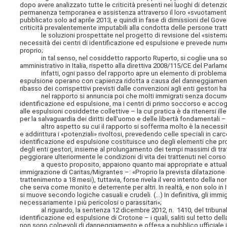
dopo avere analizzato tutte le criticità presenti nei luoghi di detenz
permanenza temporanea e assistenza attraverso il loro «svuotamento
pubblicato solo ad aprile 2013, e quindi in fase di dimissioni del Gov
criticità prevalentemente imputabili alla condotta delle persone trat
le soluzioni prospettate nel progetto di revisione del «sistema Ci
necessità dei centri di identificazione ed espulsione e prevede nume
proprio;
in tal senso, nel cosiddetto rapporto Ruperto, si coglie una sorta
amministrativo in Italia, rispetto alla direttiva 2008/115/CE del Parla
infatti, ogni passo del rapporto apre un elemento di problematicit
espulsione operano con capienza ridotta a causa del danneggiamento de
ribasso dei corrispettivi previsti dalle convenzioni agli enti gestori 
nel rapporto si annuncia poi che molti immigrati senza documenti 
identificazione ed espulsione, ma i centri di primo soccorso e accog
alle espulsioni cosiddette collettive – la cui pratica è da ritenersi i
per la salvaguardia dei diritti dell'uomo e delle libertà fondamentali 
altro aspetto su cui il rapporto si sofferma molto è la necessità di p
e addirittura i «potenziali» rivoltosi, prevedendo celle speciali in carce
identificazione ed espulsione costituisce uno degli elementi che provo
degli enti gestori, insieme al prolungamento dei tempi massimi di tr
peggiorare ulteriormente le condizioni di vita dei trattenuti nel corso
a questo proposito, appaiono quanto mai appropriate e attuali le c
immigrazione di Caritas/Migrantes –: «Proprio la prevista dilatazione
trattenimento a 18 mesi), tuttavia, forse rivela il vero intento della 
che serva come monito e deterrente per altri. In realtà, e non solo in I
si muove secondo logiche casuali e crudeli. (...) In definitiva, gli i
necessariamente i più pericolosi o parassitari»;
al riguardo, la sentenza 12 dicembre 2012, n. 1410, del tribunale di
identificazione ed espulsione di Crotone – i quali, saliti sul tetto del
non sono colpevoli di danneggiamento e offesa a pubblico ufficiale in