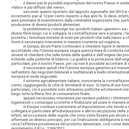
il danno per le possibili esportazioni del nostro Paese si evidenz
«falso» è più diffuso del «vero»;
secondo quanto riportato dal rapporto Agromafie del 2013 si valuta c
incremento pari al 12 per cento rispetto a due anni fa. Si deve, infat
aree prioritarie di investimento dalla criminalità organizzata che, pur
produzione di diversi prodotti alimentari;
la problematica coinvolge sia i prodotti italiani «generici» sia i
diversi filoni lungo cui si sviluppa: la contraffazione vera e propria; 
protetta; i fenomeni imitativi di nomi per prodotti che nulla hanno a ch
fronti è necessario intervenire in maniera coerente ed organica;
in Europa, alcuni Paesi continuano a chiedere rigore in determinati
accettabile che l'Unione europea segua questa linea di condotta solo ri
dovere di chiedere che sulla tutela della qualità e dell'origine dei p
richiede sulle politiche di bilancio. La qualità e la protezione dell'o
particolare, per il nostro Paese, per cui non è possibile accettare di
è necessario quindi che l'Unione europea garantisca il massimo i
nell'ambito dei negoziati bilaterali e multilaterali a livello internazi
europea in sede negoziale;
il sistema agroalimentare italiano, nonostante la contraffazione, 
cento, raggiungendo la cifra di 34 miliardi di euro. Si tratta di una
particolare, ciò è possibile solo attraverso politiche ed interventi mir
lungo tutta la filiera, fino al consumatore finale;
appare necessario intervenire per rendere pubblici i riferimenti 
ingannevoli o comunque scorrette e finalizzate ad usare in maniera i
in Europa continua a persistere un'impostazione che tende a riten
collegata in particolare all'individuazione e alla localizzazione della 
Infatti, ad eccezione delle regole che sono state fissate per alcuni sett
affermare un diverso principio, per cui l'indicazione obbligatoria è re
circa l'effettiva provenienza del prodotto alimentare, così come delin
regolamento (UE) n. 1169/2011;