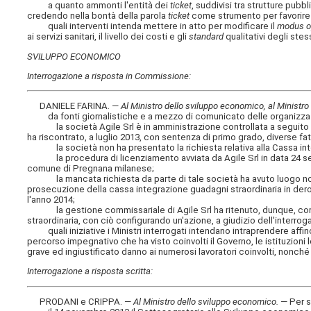
a quanto ammonti l'entità dei
ticket
, suddivisi tra strutture pubb
credendo nella bontà della parola
ticket
come strumento per favorire i
quali interventi intenda mettere in atto per modificare il
modus o
ai servizi sanitari, il livello dei costi e gli
standard
qualitativi degli stes
SVILUPPO ECONOMICO
Interrogazione a risposta in Commissione:
DANIELE FARINA. —
Al Ministro dello sviluppo economico, al Ministro d
da fonti giornalistiche e a mezzo di comunicato delle organizzazi
la società Agile Srl è in amministrazione controllata a seguito 
ha riscontrato, a luglio 2013, con sentenza di primo grado, diverse fat
la società non ha presentato la richiesta relativa alla Cassa integr
la procedura di licenziamento avviata da Agile Srl in data 24 settem
comune di Pregnana milanese;
la mancata richiesta da parte di tale società ha avuto luogo nonosta
prosecuzione della cassa integrazione guadagni straordinaria in dero
l'anno 2014;
la gestione commissariale di Agile Srl ha ritenuto, dunque, come i
straordinaria, con ciò configurando un'azione, a giudizio dell'interr
quali iniziative i Ministri interrogati intendano intraprendere affinc
percorso impegnativo che ha visto coinvolti il Governo, le istituzioni l
grave ed ingiustificato danno ai numerosi lavoratori coinvolti, nonché a
Interrogazione a risposta scritta:
PRODANI e CRIPPA. —
Al Ministro dello sviluppo economico
.
— Per s