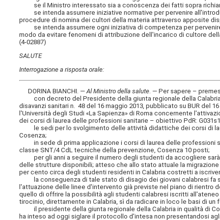
se il Ministro interessato sia a conoscenza dei fatti sopra richia
se intenda assumere iniziative normative per pervenire all'introduzi
procedure di nomina dei cultori della materia attraverso apposite dis
se intenda assumere ogni iniziativa di competenza per pervenire a un
modo da evitare fenomeni di attribuzione dell'incarico di cultore dell
(4-02887)
SALUTE
Interrogazione a risposta orale:
DORINA BIANCHI. —
Al Ministro della salute
. — Per sapere – preme
con decreto del Presidente della giunta regionale della Calabria 
disavanzi sanitari n. 48 del 16 maggio 2013, pubblicato su BUR del 16 
l'Università degli Studi «La Sapienza» di Roma concernente l'attivazio
dei corsi di laurea delle professioni sanitarie – obiettivo PdR: G031s1
le sedi per lo svolgimento delle attività didattiche dei corsi di la
Cosenza;
in sede di prima applicazione i corsi di laurea delle professioni sa
classe SNT/4 CdL tecniche della prevenzione, Cosenza 10 posti;
per gli anni a seguire il numero degli studenti da accogliere sarà
delle strutture disponibili; atteso che allo stato attuale la migrazione
per cento circa degli studenti residenti in Calabria costretti a iscriver
la conseguenza di tale stato di disagio dei giovani calabresi fa sì 
l'attuazione delle linee d'intervento già previste nel piano di rientro
quello di offrire la possibilità agli studenti calabresi iscritti all'at
tirocinio, direttamente in Calabria, sì da radicare in loco le basi di u
il presidente della giunta regionale della Calabria in qualità di 
ha inteso ad oggi siglare il protocollo d'intesa non presentandosi agli