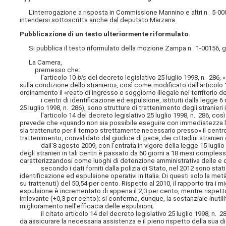
L'interrogazione a risposta in Commissione Mannino e altri n. 5-00811
intendersi sottoscritta anche dal deputato Marzana.
Pubblicazione di un testo ulteriormente riformulato.
Si pubblica il testo riformulato della mozione Zampa n. 1-00156, già 
La Camera,
premesso che:
l'articolo 10-
bis
del decreto legislativo 25 luglio 1998, n. 286,
sulla condizione dello straniero», così come modificato dall'articolo
ordinamento il «reato di ingresso e soggiorno illegale nel territorio de
i centri di identificazione ed espulsione, istituiti dalla legge 6 ma
25 luglio 1998, n. 286), sono strutture di trattenimento degli stranieri 
l'articolo 14 del decreto legislativo 25 luglio 1998, n. 286, così c
prevede che «quando non sia possibile eseguire con immediatezza 
sia trattenuto per il tempo strettamente necessario presso» il centro 
trattenimento, convalidato dal giudice di pace, dei cittadini stranieri 
dall'8 agosto 2009, con l'entrata in vigore della legge 15 luglio 
degli stranieri in tali centri è passato da 60 giorni a 18 mesi compless
caratterizzandosi come luoghi di detenzione amministrativa delle e d
secondo i dati forniti dalla polizia di Stato, nel 2012 sono stati 7.9
identificazione ed espulsione operativi in Italia. Di questi solo la met
su trattenuti) del 50,54 per cento. Rispetto al 2010, il rapporto tra i mi
espulsione è incrementato di appena il 2,3 per cento, mentre rispetto a
irrilevante (+0,3 per cento): si conferma, dunque, la sostanziale inutil
miglioramento nell'efficacia delle espulsioni;
il citato articolo 14 del decreto legislativo 25 luglio 1998, n. 286,
da assicurare la necessaria assistenza e il pieno rispetto della sua di