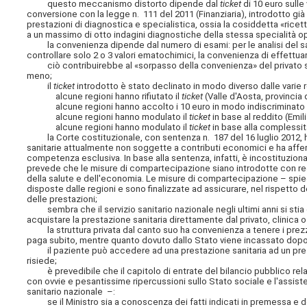
questo meccanismo distorto dipende dal
ticket
di 10 euro sulle
conversione con la legge n. 111 del 2011 (Finanziaria), introdotto già 
prestazioni di diagnostica e specialistica, ossia la cosiddetta «rice
a un massimo di otto indagini diagnostiche della stessa specialità op
la convenienza dipende dal numero di esami: per le analisi del san
controllare solo 2 o 3 valori ematochimici, la convenienza di effettuar
ciò contribuirebbe al «sorpasso della convenienza» del privato sul
meno;
il
ticket
introdotto è stato declinato in modo diverso dalle varie re
alcune regioni hanno rifiutato il
ticket
(Valle d'Aosta, provincia 
alcune regioni hanno accolto i 10 euro in modo indiscriminato (Friuli
alcune regioni hanno modulato il
ticket
in base al reddito (Emi
alcune regioni hanno modulato il
ticket
in base alla complessit
la Corte costituzionale, con sentenza n. 187 del 16 luglio 2012, 
sanitarie attualmente non soggette a contributi economici e ha affe
competenza esclusiva. In base alla sentenza, infatti, è incostituziona
prevede che le misure di compartecipazione siano introdotte con reg
della salute e dell'economia. Le misure di compartecipazione – spie
disposte dalle regioni e sono finalizzate ad assicurare, nel rispetto del
delle prestazioni;
sembra che il servizio sanitario nazionale negli ultimi anni si stia o
acquistare la prestazione sanitaria direttamente dal privato, clinica 
la struttura privata dal canto suo ha convenienza a tenere i prezzi 
paga subito, mentre quanto dovuto dallo Stato viene incassato dopo
il paziente può accedere ad una prestazione sanitaria ad un prezzo 
risiede;
è prevedibile che il capitolo di entrate del bilancio pubblico relativ
con ovvie e pesantissime ripercussioni sullo Stato sociale e l'assist
sanitario nazionale –:
se il Ministro sia a conoscenza dei fatti indicati in premessa e de