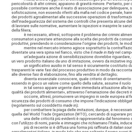
pericolosità di altri crimini, appaiono di gravità minore. Pertanto, per 
possibile contestare anche il reato di associazione per delinquere, si
sofisticazione, non essendo riferiti alla mafia nel codice penale, han
dei prodotti agroalimentari alle successive operazioni di trasformazio
dell'inadeguatezza del sistema dei controlli che presenta alcune debo
di lavorare sulle normative, aumentare le ispezioni e inasprire le sanzio
della filiera;
è necessario, altresì, sottoporre il problema dei crimini alimentar
consumatori a prestare attenzione alla scelta dei prodotti da consum
produttivi, prendendo in considerazione l'origine dei prodotti, le mod
mentre nel mercato interno agisce soprattutto la contraffazione, s
diventate una vera spina nel fianco, visto che il
made in Italy
nel campo 
un'adeguata azione di sensibilizzazione dovrebbe riguardare, infatti
un vero prodotto italiano da uno di imitazione, ovvero da iniziative ing
un significativo ausilio in tal senso è sicuramente costituito dalla
trasparenti le varie fasi del processo produttivo in modo da raccontar
alle diverse fasi di elaborazione, fino alla vendita al dettaglio;
diventa essenziale conoscere, quale criterio di orientamento per l
essendo in gioco un valore come quello della salute, assume il ruolo 
in tal senso appare urgente dare immediata attuazione alla legge 3
qualità dei prodotti alimentari», attraverso l'emanazione dei decreti in
occorre, altresì, promuovere un impegno in sede europea al fine di
sicurezza dei prodotti di consumo che impone l'indicazione obbligato
(regolamento sul cosiddetto
made in)
;
per combattere la piaga delle imitazioni, dunque, è necessario coo
quella del World Trade Organization (WTO), cercando di superare pr
una delle criticità più evidenti è rappresentata dal fenomeno d
con l'utilizzo di nomi, parole e immagini che richiamano l'Italia, induc
più di recente si è diffusa una forma più raffinata di
italian sou
agroalimentari italiane, in modo tale che non soltanto il nome suoni 