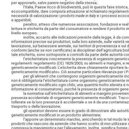
per approvarlo, salvo parere negativo della stessa;
l'Italia, Paese ricco di biodiversità, può in questa fase storica, a
ecocompatibile, dare compiuta attuazione al richiamato regolamento sul
necessità di valorizzazione i prodotti
made in Italy
e i processi ecocom
e appetibili;
peraltro, atteso che numerose associazioni, fondazioni e realtà leg
lettura in etichetta da parte del consumatore e rendere il prodotto
livello europeo;
inoltre, accanto alle indicazioni previste dalla legge, è da conside
informazioni precise sui produttori, sulle loro aziende, sulle varietà 
lavorazione, sul benessere animale, sui territori di provenienza e sul 
conformi (anche se non certificate) ai disciplinari dell'agricoltura 
tale etichetta, sono sottoposte a controlli da parte delle autorità co
l'etichettatura concernente la presenza di organismi geneticament
regolamenti: regolamento (CE) 1829/2003, su alimenti e mangimi, e reg
geneticamente modificati. L'etichetta deve chiaramente riportare la
geneticamente modificato». Ciò assume particolare rilevanza per i Pa
per gli alimenti che contengono organismi geneticamente modifica
non è obbligatoria l'etichettatura come organismo geneticamente m
geneticamente modificato ogni chilo, una quantità molto elevata e n
informazione al consumatore), purché la presenza di organismi gene
la normativa sull'etichettatura di alimenti e mangimi provenienti 
presenza accidentale di organismi geneticamente modificati. Tracce
tollerate se la loro presenza è accidentale o se è da una contaminazi
trasporto o della lavorazione;
gli operatori devono essere in grado di dimostrare alle autorità l
geneticamente modificati in un prodotto alimentare;
l'apporre un determinato marchio, arricchendo in tal modo le indica
prodotti che nascono da aziende che hanno scelto di non utilizzare or
compresa la mangimistica per l'allevamento. Inoltre, significa fornir