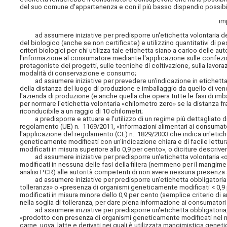
del suo comune d'appartenenza e con il più basso dispendio possibil
im
ad assumere iniziative per predisporre un'etichetta volontaria dett
del biologico (anche se non certificate) e utilizzino quantitativi di pe
criteri biologici per chi utilizza tale etichetta siano a carico delle a
l'informazione al consumatore mediante l'applicazione sulle confezioni
protagoniste dei progetti, sulle tecniche di coltivazione, sulla lavora
modalità di conservazione e consumo;
ad assumere iniziative per prevedere un'indicazione in etichetta, 
della distanza del luogo di produzione e imballaggio da quello di vendit
l'azienda di produzione (e anche quella che opera tutte le fasi di imb
per normare l'etichetta volontaria «chilometro zero» se la distanza fr
riconducibile a un raggio di 10 chilometri;
a predisporre e attuare e l'utilizzo di un regime più dettagliato di i
regolamento (UE) n. 1169/2011, «Informazioni alimentari ai consumatori
l'applicazione del regolamento (CE) n. 1829/2003 che indica un'etich
geneticamente modificati con un'indicazione chiara e di facile lett
modificati in misura superiore allo 0,9 per cento», o diciture descrive
ad assumere iniziative per predisporre un'etichetta volontaria «o
modificati in nessuna delle fasi della filiera (nemmeno per il mangim
analisi PCR) alle autorità competenti di non avere nessuna presenza
ad assumere iniziative per predisporre un'etichetta obbligatoria «p
tolleranza» o «presenza di organismi geneticamente modificati < 0,
modificati in misura minore dello 0,9 per cento (semplice criterio d
nella soglia di tolleranza, per dare piena informazione ai consumator
ad assumere iniziative per predisporre un'etichetta obbligatoria, 
«prodotto con presenza di organismi geneticamente modificati nel man
carne, uova, latte e derivati nei quali è utilizzata mangimistica gen