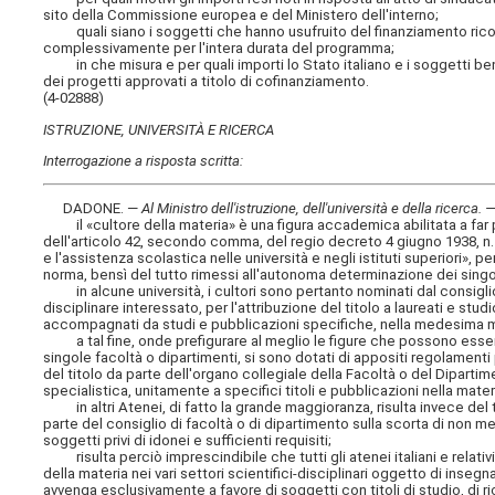
sito della Commissione europea e del Ministero dell'interno;
quali siano i soggetti che hanno usufruito del finanziamento ricom
complessivamente per l'intera durata del programma;
in che misura e per quali importi lo Stato italiano e i soggetti ben
dei progetti approvati a titolo di cofinanziamento.
(4-02888)
ISTRUZIONE, UNIVERSITÀ E RICERCA
Interrogazione a risposta scritta:
DADONE. —
Al Ministro dell'istruzione, dell'università e della ricerca
. 
il «cultore della materia» è una figura accademica abilitata a far pa
dell'articolo 42, secondo comma, del regio decreto 4 giugno 1938, n. 
e l'assistenza scolastica nelle università e negli istituti superiori», p
norma, bensì del tutto rimessi all'autonoma determinazione dei singoli
in alcune università, i cultori sono pertanto nominati dal consiglio
disciplinare interessato, per l'attribuzione del titolo a laureati e 
accompagnati da studi e pubblicazioni specifiche, nella medesima m
a tal fine, onde prefigurare al meglio le figure che possono essere
singole facoltà o dipartimenti, si sono dotati di appositi regolamenti 
del titolo da parte dell'organo collegiale della Facoltà o del Dipart
specialistica, unitamente a specifici titoli e pubblicazioni nella materi
in altri Atenei, di fatto la grande maggioranza, risulta invece del t
parte del consiglio di facoltà o di dipartimento sulla scorta di non megl
soggetti privi di idonei e sufficienti requisiti;
risulta perciò imprescindibile che tutti gli atenei italiani e relativi
della materia nei vari settori scientifici-disciplinari oggetto di inse
avvenga esclusivamente a favore di soggetti con titoli di studio, di r