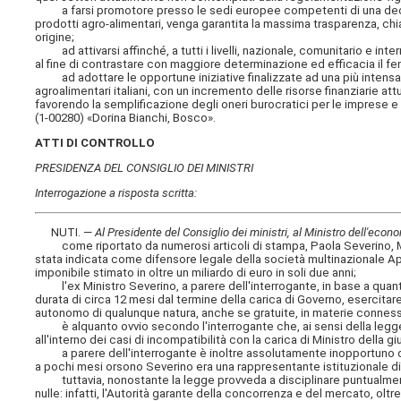
a farsi promotore presso le sedi europee competenti di una decisa i
prodotti agro-alimentari, venga garantita la massima trasparenza, chia
origine;
ad attivarsi affinché, a tutti i livelli, nazionale, comunitario e intern
al fine di contrastare con maggiore determinazione ed efficacia il f
ad adottare le opportune iniziative finalizzate ad una più intensa ed
agroalimentari italiani, con un incremento delle risorse finanziarie at
favorendo la semplificazione degli oneri burocratici per le imprese e 
(1-00280) «Dorina Bianchi, Bosco».
ATTI DI CONTROLLO
PRESIDENZA DEL CONSIGLIO DEI MINISTRI
Interrogazione a risposta scritta:
NUTI. —
Al Presidente del Consiglio dei ministri, al Ministro dell'econo
come riportato da numerosi articoli di stampa, Paola Severino, Min
stata indicata come difensore legale della società multinazionale App
imponibile stimato in oltre un miliardo di euro in soli due anni;
l'ex Ministro Severino, a parere dell'interrogante, in base a quanto 
durata di circa 12 mesi dal termine della carica di Governo, esercitare n
autonomo di qualunque natura, anche se gratuite, in materie conne
è alquanto ovvio secondo l'interrogante che, ai sensi della legge s
all'interno dei casi di incompatibilità con la carica di Ministro della giu
a parere dell'interrogante è inoltre assolutamente inopportuno difen
a pochi mesi orsono Severino era una rappresentante istituzionale di
tuttavia, nonostante la legge provveda a disciplinare puntualmente 
nulle: infatti, l'Autorità garante della concorrenza e del mercato, o