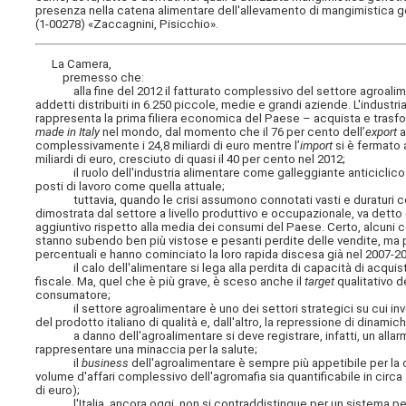
presenza nella catena alimentare dell'allevamento di mangimistica 
(1-00278) «Zaccagnini, Pisicchio».
La Camera,
premesso che:
alla fine del 2012 il fatturato complessivo del settore agroaliment
addetti distribuiti in 6.250 piccole, medie e grandi aziende. L'industr
rappresenta la prima filiera economica del Paese – acquista e trasfor
made in Italy
nel mondo, dal momento che il 76 per cento dell’
export
a
complessivamente i 24,8 miliardi di euro mentre l’
import
si è fermato a
miliardi di euro, cresciuto di quasi il 40 per cento nel 2012;
il ruolo dell'industria alimentare come galleggiante anticiclico si
posti di lavoro come quella attuale;
tuttavia, quando le crisi assumono connotati vasti e duraturi come q
dimostrata dal settore a livello produttivo e occupazionale, va detto 
aggiuntivo rispetto alla media dei consumi del Paese. Certo, alcuni comp
stanno subendo ben più vistose e pesanti perdite delle vendite, ma p
percentuali e hanno cominciato la loro rapida discesa già nel 2007-2008
il calo dell'alimentare si lega alla perdita di capacità di acquist
fiscale. Ma, quel che è più grave, è sceso anche il
target
qualitativo de
consumatore;
il settore agroalimentare è uno dei settori strategici su cui investi
del prodotto italiano di qualità e, dall'altro, la repressione di dinami
a danno dell'agroalimentare si deve registrare, infatti, un allarm
rappresentare una minaccia per la salute;
il
business
dell'agroalimentare è sempre più appetibile per la cri
volume d'affari complessivo dell'agromafia sia quantificabile in circa 14
di euro);
l'Italia, ancora oggi, non si contraddistingue per un sistema penale