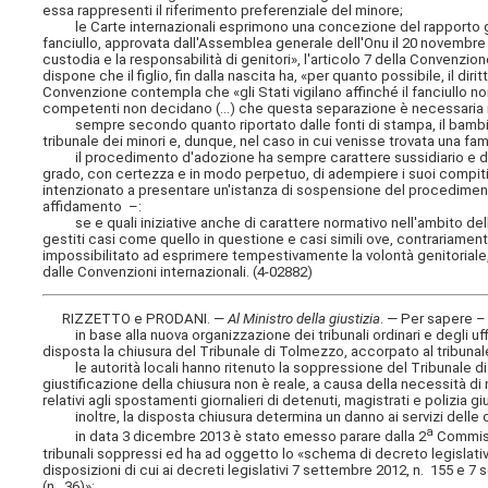
essa rappresenti il riferimento preferenziale del minore;
le Carte internazionali esprimono una concezione del rapporto ge
fanciullo, approvata dall'Assemblea generale dell'Onu il 20 novembre 1
custodia e la responsabilità di genitori», l'articolo 7 della Convenzione
dispone che il figlio, fin dalla nascita ha, «per quanto possibile, il di
Convenzione contempla che «gli Stati vigilano affinché il fanciullo no
competenti non decidano (...) che questa separazione è necessaria 
sempre secondo quanto riportato dalle fonti di stampa, il bambino
tribunale dei minori e, dunque, nel caso in cui venisse trovata una fam
il procedimento d'adozione ha sempre carattere sussidiario e da ci
grado, con certezza e in modo perpetuo, di adempiere i suoi compiti, i
intenzionato a presentare un'istanza di sospensione del procediment
affidamento –:
se e quali iniziative anche di carattere normativo nell'ambito del
gestiti casi come quello in questione e casi simili ove, contrariamente
impossibilitato ad esprimere tempestivamente la volontà genitoriale
dalle Convenzioni internazionali. (4-02882)
RIZZETTO e PRODANI. —
Al Ministro della giustizia
. — Per sapere 
in base alla nuova organizzazione dei tribunali ordinari e degli uffic
disposta la chiusura del Tribunale di Tolmezzo, accorpato al tribunal
le autorità locali hanno ritenuto la soppressione del Tribunale di 
giustificazione della chiusura non è reale, a causa della necessità di 
relativi agli spostamenti giornalieri di detenuti, magistrati e polizi
inoltre, la disposta chiusura determina un danno ai servizi delle citt
a
in data 3 dicembre 2013 è stato emesso parare dalla 2
Commissi
tribunali soppressi ed ha ad oggetto lo «schema di decreto legislativ
disposizioni di cui ai decreti legislativi 7 settembre 2012, n. 155 e 7 
(n. 36)»;