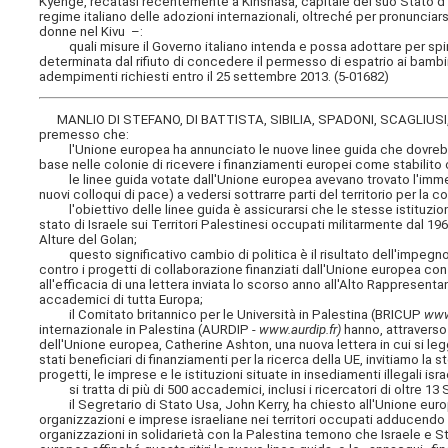
Kyenge, recatasi recentemente a Kinshasa, capitale del suo Stato d'or
regime italiano delle adozioni internazionali, oltreché per pronunciar
donne nel Kivu –:
quali misure il Governo italiano intenda e possa adottare per sping
determinata dal rifiuto di concedere il permesso di espatrio ai bambi
adempimenti richiesti entro il 25 settembre 2013. (5-01682)
MANLIO DI STEFANO, DI BATTISTA, SIBILIA, SPADONI, SCAGLIUS
premesso che:
l'Unione europea ha annunciato le nuove linee guida che dovrebbero
base nelle colonie di ricevere i finanziamenti europei come stabilito
le linee guida votate dall'Unione europea avevano trovato l'immedi
nuovi colloqui di pace) a vedersi sottrarre parti del territorio per la 
l'obiettivo delle linee guida è assicurarsi che le stesse istituzioni
stato di Israele sui Territori Palestinesi occupati militarmente dal 19
Alture del Golan;
questo significativo cambio di politica è il risultato dell'impegno
contro i progetti di collaborazione finanziati dall'Unione europea co
all'efficacia di una lettera inviata lo scorso anno all'Alto Rappresent
accademici di tutta Europa;
il Comitato britannico per le Università in Palestina (BRICUP
www
internazionale in Palestina (AURDIP -
www.aurdip.fr)
hanno, attraverso 
dell'Unione europea, Catherine Ashton, una nuova lettera in cui si legg
stati beneficiari di finanziamenti per la ricerca della UE, invitiamo l
progetti, le imprese e le istituzioni situate in insediamenti illegali i
si tratta di più di 500 accademici, inclusi i ricercatori di oltre 13
il Segretario di Stato Usa, John Kerry, ha chiesto all'Unione europea
organizzazioni e imprese israeliane nei territori occupati adducendo il
organizzazioni in solidarietà con la Palestina temono che Israele e St