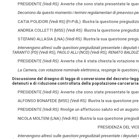
PRESIDENTE
(Vedi RS)
. Avverte che sono state presentate le questi
Decorrono da questo momento i termini regolamentari di preavviso per 
CATIA POLIDORI
(Vedi RS)
(FI-PdL). Illustra la questione pregiudizi
ANDREA COLLETTI (M5S)
(Vedi RS)
. Illustra la questione pregiudiz
STEFANO ALLASIA (LNA)
(Vedi RS)
. Illustra la sua questione pregiu
Intervengono altresì sulle questioni pregiudiziali presentate i deputa
TARANTO (PD)
(Vedi RS)
, PAOLO ALLI (NCD)
(Vedi RS)
, RENATO BALDUZZ
PRESIDENTE
(Vedi RS)
. Avverte che è stata chiesta la votazione 
La Camera, con votazione nominale elettronica, respinge le questioni pre
Discussione del disegno di legge di conversione del decreto-legge
detenuti e di riduzione controllata della popolazione carceraria
PRESIDENTE
(Vedi RS)
. Avverte che sono state presentate le quest
ALFONSO BONAFEDE (M5S)
(Vedi RS)
. Illustra la sua questione pre
PRESIDENTE
(Vedi RS)
. Rivolge un affettuoso saluto ed un augurio
NICOLA MOLTENI (LNA)
(Vedi RS)
. Illustra la sua questione pregiudi
PRESIDENZA DEL VICE
Intervengono altresì sulle questioni pregiudiziali presentate i deputa