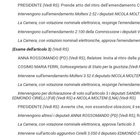
PRESIDENTE
(Vedi RS)
. Prende atto del ritiro dell'emendamento Chi
Intervengono sull'emendamento Molteni 2.52 i deputati NICOLA MOL
La Camera, con votazione nominale elettronica, respinge l'emendamen
Intervengono sull'emendamento 2.100 della Commissione i deputat
La Camera, con votazioni nominali elettroniche, approva l'emendament
(Esame dell'articolo 3)
(Vedi RS)
ANNA ROSSOMANDO (PD)
(Vedi RS)
,
Relatore
. Invita al ritiro de
COSIMO MARIA FERRI,
Sottosegretario di Stato per la giustizia.
(Vedi 
Interviene sull'emendamento Molteni 3.52 il deputato NICOLA MOLTE
La Camera, con votazione nominale elettronica, respinge l'emendamen
Intervengono per dichiarazione di voto sull'articolo 3 i deputati SAN
EDMONDO CIRIELLI (FdI)
(Vedi RS)
e NICOLA MOLTENI (LNA)
(Vedi RS)
.
PRESIDENTE
(Vedi RS)
. Avverte che, non essendovi obiezioni, il s
Intervengono altresì i deputati ANNA ROSSOMANDO (PD)
(Vedi RS)
,
R
La Camera, con votazione nominale elettronica, approva l'articolo 3.
Interviene sull'articolo aggiuntivo Cirielli 3.050 il deputato EDMONDO C