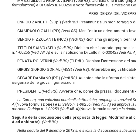
MASSIMILIANO FEDRIGA (LNA)
(Vedi RS)
. Dichiara che il suo grup
formulazione)
e Di Salvo n.1-00256 e voto favorevole sulla mozione Gi
PRESIDENZA DEL VICEPR
ENRICO ZANETTI (SCpI)
(Vedi RS)
. Preannunzia un monitoraggio de
GIAMPAOLO GALLI (PD)
(Vedi RS)
. Manifesta un orientamento fav
SERGIO PIZZOLANTE (NCD)
(Vedi RS)
Richiama gli impegni per il 
TITTI DI SALVO (SEL)
(Vedi RS)
. Dichiara che il proprio gruppo si 
n. 1-00256
(Vedi All. A)
e sulla risoluzione Di Lello n. 6-00042
(Vedi All. A
RENATA POLVERINI
(Vedi RS)
(FI-PdL). Dichiara l'astensione del su
GIRGIS GIORGIO SORIAL (M5S)
(Vedi RS)
. Riterrebbe ingiustificab
CESARE DAMIANO (PD)
(Vedi RS)
. Auspica che la riforma del sist
esigenze delle giovani generazioni.
PRESIDENTE
(Vedi RS)
. Avverte che, come da prassi, i documenti d
La Camera, con votazioni nominali elettroniche, respinge le mozioni S
A)
(Nuova formulazione)
e Di Salvo n. 1-00256
(Vedi All. A)
ed approva la
mozione Fedriga n. 1-00259
(Vedi All. A)
(Nuova formulazione)
e la risol
Seguito della discussione della proposta di legge: Modifiche al 
A ed abbinate).
(Vedi RS)
Nella seduta del 9 dicembre 2013 si è svolta la discussione sulle linee