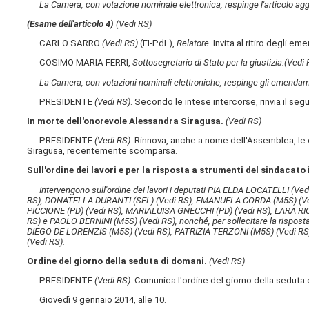
La Camera, con votazione nominale elettronica, respinge l'articolo aggiu
(Esame dell'articolo 4)
(Vedi RS)
CARLO SARRO
(Vedi RS)
(FI-PdL),
Relatore
. Invita al ritiro degli 
COSIMO MARIA FERRI,
Sottosegretario di Stato per la giustizia.
(Vedi 
La Camera, con votazioni nominali elettroniche, respinge gli emendamen
PRESIDENTE
(Vedi RS)
. Secondo le intese intercorse, rinvia il seg
In morte dell'onorevole Alessandra Siragusa.
(Vedi RS)
PRESIDENTE
(Vedi RS)
. Rinnova, anche a nome dell'Assemblea, le 
Siragusa, recentemente scomparsa.
Sull'ordine dei lavori e per la risposta a strumenti del sindacato 
Intervengono sull'ordine dei lavori i deputati PIA ELDA LOCATELLI
(Ved
RS)
, DONATELLA DURANTI (SEL)
(Vedi RS)
, EMANUELA CORDA (M5S)
(V
PICCIONE (PD)
(Vedi RS)
, MARIALUISA GNECCHI (PD)
(Vedi RS)
, LARA RI
RS)
e PAOLO BERNINI (M5S)
(Vedi RS)
, nonché, per sollecitare la rispo
DIEGO DE LORENZIS (M5S)
(Vedi RS)
, PATRIZIA TERZONI (M5S)
(Vedi RS
(Vedi RS)
.
Ordine del giorno della seduta di domani.
(Vedi RS)
PRESIDENTE
(Vedi RS)
. Comunica l'ordine del giorno della seduta 
Giovedì 9 gennaio 2014, alle 10.