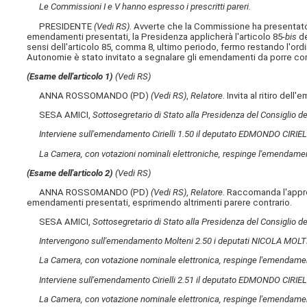
Le Commissioni I e V hanno espresso i prescritti pareri.
PRESIDENTE
(Vedi RS)
. Avverte che la Commissione ha presentato
emendamenti presentati, la Presidenza applicherà l'articolo 85-
bis
de
sensi dell'articolo 85, comma 8, ultimo periodo, fermo restando l'ordi
Autonomie è stato invitato a segnalare gli emendamenti da porre co
(Esame dell'articolo 1)
(Vedi RS)
ANNA ROSSOMANDO (PD)
(Vedi RS)
,
Relatore
. Invita al ritiro del
SESA AMICI,
Sottosegretario di Stato alla Presidenza del Consiglio dei
Interviene sull'emendamento Cirielli 1.50 il deputato EDMONDO CIRIEL
La Camera, con votazioni nominali elettroniche, respinge l'emendamento 
(Esame dell'articolo 2)
(Vedi RS)
ANNA ROSSOMANDO (PD)
(Vedi RS)
,
Relatore
. Raccomanda l'appro
emendamenti presentati, esprimendo altrimenti parere contrario.
SESA AMICI,
Sottosegretario di Stato alla Presidenza del Consiglio dei
Intervengono sull'emendamento Molteni 2.50 i deputati NICOLA MOL
La Camera, con votazione nominale elettronica, respinge l'emendamen
Interviene sull'emendamento Cirielli 2.51 il deputato EDMONDO CIRIEL
La Camera, con votazione nominale elettronica, respinge l'emendamento