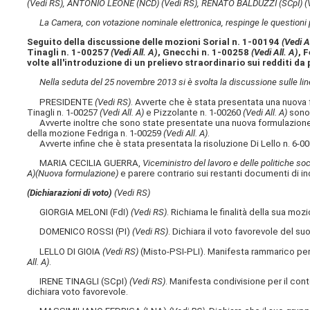
(Vedi RS)
, ANTONIO LEONE (NCD)
(Vedi RS)
, RENATO BALDUZZI (SCpI)
(
La Camera, con votazione nominale elettronica, respinge le questioni p
Seguito della discussione delle mozioni Sorial n. 1-00194
(Vedi A
Tinagli n. 1-00257
(Vedi All. A)
, Gnecchi n. 1-00258
(Vedi All. A)
, 
volte all'introduzione di un prelievo straordinario sui redditi d
Nella seduta del 25 novembre 2013 si è svolta la discussione sulle lin
PRESIDENTE
(Vedi RS)
. Avverte che è stata presentata una nuov
Tinagli n. 1-00257
(Vedi All. A)
e Pizzolante n. 1-00260
(Vedi All. A)
sono 
Avverte inoltre che sono state presentate una nuova formulazione 
della mozione Fedriga n. 1-00259
(Vedi All. A)
.
Avverte infine che è stata presentata la risoluzione Di Lello n. 6-0
MARIA CECILIA GUERRA,
Viceministro del lavoro e delle politiche soci
A)
(Nuova formulazione)
e parere contrario sui restanti documenti di ind
(Dichiarazioni di voto)
(Vedi RS)
GIORGIA MELONI (FdI)
(Vedi RS)
. Richiama le finalità della sua moz
DOMENICO ROSSI (PI)
(Vedi RS)
. Dichiara il voto favorevole del 
LELLO DI GIOIA
(Vedi RS)
(Misto-PSI-PLI). Manifesta rammarico per i
All. A)
.
IRENE TINAGLI (SCpI)
(Vedi RS)
. Manifesta condivisione per il co
dichiara voto favorevole.