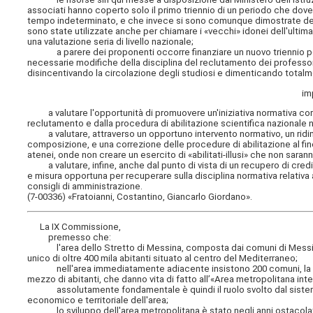
associati hanno coperto solo il primo triennio di un periodo che dovev
tempo indeterminato, e che invece si sono comunque dimostrate del tu
sono state utilizzate anche per chiamare i «vecchi» idonei dell'ultima
una valutazione seria di livello nazionale;
a parere dei proponenti occorre finanziare un nuovo triennio per co
necessarie modifiche della disciplina del reclutamento dei professori,
disincentivando la circolazione degli studiosi e dimenticando totalment
im
a valutare l'opportunità di promuovere un'iniziativa normativa corre
reclutamento e dalla procedura di abilitazione scientifica nazionale n
a valutare, attraverso un opportuno intervento normativo, un ridim
composizione, e una correzione delle procedure di abilitazione al fin
atenei, onde non creare un esercito di «abilitati-illusi» che non saran
a valutare, infine, anche dal punto di vista di un recupero di credi
e misura opportuna per recuperare sulla disciplina normativa relativa a
consigli di amministrazione.
(7-00336) «Fratoianni, Costantino, Giancarlo Giordano».
La IX Commissione,
premesso che:
l'area dello Stretto di Messina, composta dai comuni di Messina, 
unico di oltre 400 mila abitanti situato al centro del Mediterraneo;
nell'area immediatamente adiacente insistono 200 comuni, la cui 
mezzo di abitanti, che danno vita di fatto all’«Area metropolitana inte
assolutamente fondamentale è quindi il ruolo svolto dal sistema dei 
economico e territoriale dell'area;
lo sviluppo dell'area metropolitana è stato negli anni ostacolato, 