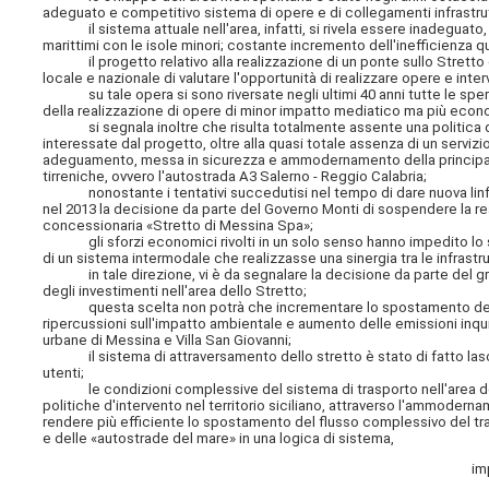
adeguato e competitivo sistema di opere e di collegamenti infrastrut
il sistema attuale nell'area, infatti, si rivela essere inadeguato, s
marittimi con le isole minori; costante incremento dell'inefficienza quali
il progetto relativo alla realizzazione di un ponte sullo Stretto d
locale e nazionale di valutare l'opportunità di realizzare opere e inte
su tale opera si sono riversate negli ultimi 40 anni tutte le speranz
della realizzazione di opere di minor impatto mediatico ma più econo
si segnala inoltre che risulta totalmente assente una politica di
interessate dal progetto, oltre alla quasi totale assenza di un servizio
adeguamento, messa in sicurezza e ammodernamento della principale a
tirreniche, ovvero l'autostrada A3 Salerno - Reggio Calabria;
nonostante i tentativi succedutisi nel tempo di dare nuova linfa all
nel 2013 la decisione da parte del Governo Monti di sospendere la rea
concessionaria «Stretto di Messina Spa»;
gli sforzi economici rivolti in un solo senso hanno impedito lo svil
di un sistema intermodale che realizzasse una sinergia tra le infrastru
in tale direzione, vi è da segnalare la decisione da parte del grup
degli investimenti nell'area dello Stretto;
questa scelta non potrà che incrementare lo spostamento del flusso
ripercussioni sull'impatto ambientale e aumento delle emissioni inqu
urbane di Messina e Villa San Giovanni;
il sistema di attraversamento dello stretto è stato di fatto lasciat
utenti;
le condizioni complessive del sistema di trasporto nell'area dello 
politiche d'intervento nel territorio siciliano, attraverso l'ammoderna
rendere più efficiente lo spostamento del flusso complessivo del traf
e delle «autostrade del mare» in una logica di sistema,
im