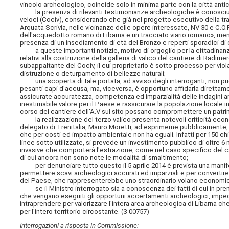
vincolo archeologico, coincide solo in minima parte con la città antic
la presenza di rilevanti testimonianze archeologiche è conosciu
veloci (Cociv), considerando che già nel progetto esecutivo della tra
Arquata Scrivia, nelle vicinanze delle opere interessate, NV 30 e C.O.P
dell'acquedotto romano di Libarna e un tracciato viario romano», mentr
presenza di un insediamento di età del Bronzo e reperti sporadici d
a queste importanti notizie, motivo di orgoglio per la cittadinanz
relativi alla costruzione della galleria di valico del cantiere di Radim
subappaltante del Cociv, il cui proprietario è sotto processo per viol
distruzione o deturpamento di bellezze naturali;
una scoperta di tale portata, ad avviso degli interroganti, non può
pesanti capi d'accusa, ma, viceversa, è opportuno affidarla diretta
assicurate accuratezza, competenza ed imparzialità delle indagini a
inestimabile valore per il Paese e rassicurare la popolazione locale in
corso del cantiere dell'A.V sul sito possano compromettere un patrim
la realizzazione del terzo valico presenta notevoli criticità econom
delegato di Trenitalia, Mauro Moretti, ad esprimerne pubblicamente, il
che per costi ed impatto ambientale non ha eguali. Infatti per 150 c
linee sotto utilizzate, si prevede un investimento pubblico di oltre 6 m
invasive che comporterà l'estrazione, come nel caso specifico del ca
di cui ancora non sono note le modalità di smaltimento;
per denunciare tutto questo il 5 aprile 2014 è prevista una manifest
permettere scavi archeologici accurati ed imparziali e per convertire 
del Paese, che rappresenterebbe uno straordinario volano economico 
se il Ministro interrogato sia a conoscenza dei fatti di cui in preme
che vengano eseguiti gli opportuni accertamenti archeologici, imped
intraprendere per valorizzare l'intera area archeologica di Libarna 
per l'intero territorio circostante. (3-00757)
Interrogazioni a risposta in Commissione: