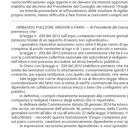
«autocertificazione» oggi vigente e se davvero sia ritenuta opportuna
stabilito dal decreto del Presidente del Consiglio dei ministri 19 lugl
se intenda provvedere al rafforzamento delle strutture di vigilanza
proprio interno, hanno difficoltà a fare fronte ai crescenti compiti rela
GRIBAUDO, PIAZZONI, GREGORI e PARIS. —
Al Presidente del Consigl
premesso che:
la legge n. 233 del 2012 sull'equo compenso nel settore giornalistico
(omissis)
titolari di un rapporto di lavoro non subordinato»;
i giornalisti «lavoratori autonomi» sono oltre il 60 per cento di que
compensi di pochi centesimi al rigo o di 1 euro ad articolo o servizio;
la legge n. 233 del 2012 istituisce una commissione che ha il comp
con la contrattazione collettiva nazionale dei subordinati e redigere un
nell'elenco non possono accedere ad alcun beneficio pubblico;
lo Stato con la legge n. 233 del 2012 stabilisce pertanto che tra i cr
tutela dei lavoratori contro lo sfruttamento, consentendone quindi l
coerente, per equità retributiva, con quello dei subordinati, che viene s
tale legge non con le disposizioni di cui al decreto-legge «Bersani» 
considerazione del fatto non si tratta di tariffe commerciali ma un
dipendenti né collaboratori e senza mezzi o beni che configurino un'
pubblici;
in definitiva, i compiti chiaramente assegnati alla commissione (co
compenso e redigere l'elenco degli editori che lo rispettano;
la delibera della Commissione datata 29 gennaio 2014 ha inteso lim
che recita: «In attuazione dell'articolo 36, primo comma, della Costit
giornalisti iscritti all'albo di cui all'articolo 27 della legge 3 febbraio
subordinato – secondo questa formulazione: (l'equo compenso per il 
sul piano concreto, carattere economicamente dipendente e non sp
le espressioni «economicamente dipendente» e «non sporadico» no