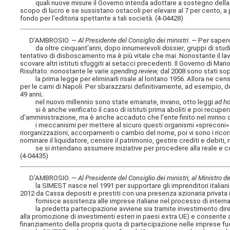
quali nuove misure il Governo intenda adottare a sostegno della st
scopo di lucro e se sussistano ostacoli per elevare al 7 per cento, a 
fondo per l'editoria spettante a tali società. (4-04428)
D'AMBROSIO. —
Al Presidente del Consiglio dei ministri
.
— Per saper
da oltre cinquant'anni, dopo innumerevoli
dossier
, gruppi di stud
tentativo di disboscamento ma è più vitale che mai. Nonostante il la
scovare altri istituti sfuggiti ai setacci precedenti. Il Governo di Mar
Risultato: nonostante le varie
spending review,
dal 2008 sono stati soppr
la prima legge per eliminarli risale al lontano 1956. Allora ne censir
per le carni di Napoli. Per sbarazzarsi definitivamente, ad esempio, del
49 anni;
nel nuovo millennio sono state emanate, invano, otto leggi
ad h
si è anche verificato il caso di istituti prima aboliti e poi recuper
d'amministrazione, ma è anche accaduto che l'ente finito nel mirino 
i meccanismi per mettere al sicuro questi organismi «spreconi» so
riorganizzazioni, accorpamenti o cambio del nome, poi vi sono i ricorsi
nominare il liquidatore, censire il patrimonio, gestire crediti e debiti,
se si intendano assumere iniziative per procedere alla reale e com
(4-04435)
D'AMBROSIO. —
Al Presidente del Consiglio dei ministri, al Ministro 
la SIMEST nasce nel 1991 per supportare gli imprenditori italiani a
2012 da Cassa depositi e prestiti con una presenza azionaria privata
fornisce assistenza alle imprese italiane nel processo di interna
la predetta partecipazione avviene sia tramite investimento diret
alla promozione di investimenti esteri in paesi extra UE) e consente al
finanziamento della propria quota di partecipazione nelle imprese fu