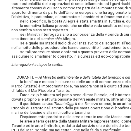
eco-sostenibilità delle operazioni di smantellamento ed i gravi rischi
altamente tossici di cui sono composte parti delle imbarcazioni; di 
approfondimento da parte dell'Unione europea, che ha aggiornato la n
l'obiettivo, in particolare, di contrastare il cosiddetto fenomeno del 
nello specifico, la Costa Allegra è stata smaltita in Turchia e, d
la normativa italiana prevede che un rifiuto vada smaltito nel rispet
non sembra siano stati rispettati –:
se i Ministri interrogati siano a conoscenza della vicenda di cui i
smaltimento della
cruise ship
Allegra;
se e quale sia stato il ruolo di vigilanza svolto dai soggetti all'uop
nell'ambito delle procedure che hanno consentito il trasferimento del
se tali procedure siano conformi a quanto previsto dalla normativa 
assicurare lo smaltimento corretto, in sicurezza ed eco-compatibile 
Interrogazioni a risposta scritta:
DURANTI. —
Al Ministro dell'ambiente e della tutela del territorio e de
la bonifica e messa in sicurezza delle aree di competenza della marin
Marco (Statte) è improcrastinabile, ma ancora non si è giunti ad una
di falda e il Mar Piccolo a Taranto;
l'area ex Ip è situata nel primo seno di mar Piccolo, ed è interess
dovuta proprio alle attività passate dell'Arsenale militare, oltre all'in
il quotidiano
on line TarantoOggi.it
del 5 marzo scorso, in un artic
Piccolo di Taranto nell'ambito della più vasta operazione di bonifica d
marino del bacino e alla mitilicoltura tarantina;
l'inquinamento prodotto dalle aree a terra in uso alla Marina continu
le aree a terra gestite dalla Marina Militare rappresentano, come 
Taranto ed in aree limitrofe», redatta dal servizio ciclo dei rifiuti e 
PCB del Mar Piccolo: sia nei terreni che nella falda superficiale;