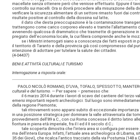
macellate senza ottenere però che venisse effettuato. Eppure il tavol
controllo sui macelli. Ora si dovrà procedere alla misurazione della d
verificare la sicurezza alimentare di un settore rimasto fuori dai contro
risultate positive al controllo della diossina sul latte;
il dato che desta preoccupazione è la contaminazione transgenera
trattengono come carico corporeo elevato e tramite l'allattamento de
avvenendo qualcosa di drammatico che trasmette di generazione in 
pregiato dell'economia locale, la cui filiera comprende anche le mozz
se i Ministri interrogati siano a conoscenza dei fatti esposti in prem
il territorio di Taranto e della provincia già così compromesso dal pun
intenzione di adottare per tutelare la salute dei cittadini.
(4-04437)
BENI E ATTIVITÀ CULTURALI E TURISMO
Interrogazione a risposta orale:
PAOLO NICOLÒ ROMANO, D'UVA, TOFALO, SPESSOTTO, MANTERO, D
culturali e del turismo
. — Per sapere – premesso che:
il 6 marzo 2014 durante i lavori di scavo del cantiere del terzo val
emersi importanti reperti archeologici. Sul luogo sono immediatament
della regione Piemonte;
tali ritrovamenti sono apparsi subito di eccezionale importanza tratt
in una posizione strategica per dominare la valle attraversata dai torr
provvedimenti dell'89 a.C., con cui Roma concesse il diritto latino a
fioritura in piena età imperiale, fra il I ed il II secolo d.C.;
tale scoperta dimostra che l'intera area si configura per essere pe
ma dell'intera Europa. Infatti, l'attuale area archeologica di Libarna, s
35 dei Giovi), che ricalca l'antico tracciato della via Postumia (148 a