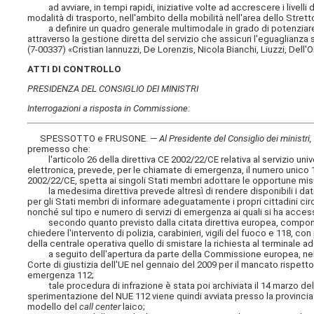
ad avviare, in tempi rapidi, iniziative volte ad accrescere i livelli di
modalità di trasporto, nell'ambito della mobilità nell'area dello Strett
a definire un quadro generale multimodale in grado di potenziare, in
attraverso la gestione diretta del servizio che assicuri l'eguaglianza s
(7-00337) «Cristian Iannuzzi, De Lorenzis, Nicola Bianchi, Liuzzi, De
ATTI DI CONTROLLO
PRESIDENZA DEL CONSIGLIO DEI MINISTRI
Interrogazioni a risposta in Commissione:
SPESSOTTO e FRUSONE. —
Al Presidente del Consiglio dei ministri,
premesso che:
l'articolo 26 della direttiva CE 2002/22/CE relativa al servizio univers
elettronica, prevede, per le chiamate di emergenza, il numero unico 11
2002/22/CE, spetta ai singoli Stati membri adottare le opportune misur
la medesima direttiva prevede altresì di rendere disponibili i dati d
per gli Stati membri di informare adeguatamente i propri cittadini c
nonché sul tipo e numero di servizi di emergenza ai quali si ha acces
secondo quanto previsto dalla citata direttiva europea, componendo
chiedere l'intervento di polizia, carabinieri, vigili del fuoco e 118, c
della centrale operativa quello di smistare la richiesta al terminale a
a seguito dell'apertura da parte della Commissione europea, nell'apr
Corte di giustizia dell'UE nel gennaio del 2009 per il mancato rispetto
emergenza 112;
tale procedura di infrazione è stata poi archiviata il 14 marzo del 2
sperimentazione del NUE 112 viene quindi avviata presso la provincia 
modello del
call center
laico;