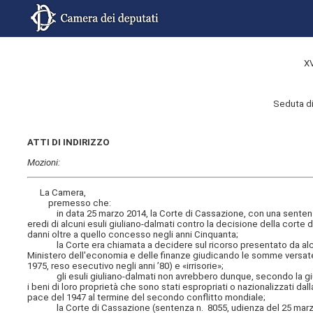
X
Seduta di
ATTI DI INDIRIZZO
Mozioni:
La Camera,
premesso che:
in data 25 marzo 2014, la Corte di Cassazione, con una sentenza del
eredi di alcuni esuli giuliano-dalmati contro la decisione della cort
danni oltre a quello concesso negli anni Cinquanta;
la Corte era chiamata a decidere sul ricorso presentato da alcuni e
Ministero dell'economia e delle finanze giudicando le somme versate 
1975, reso esecutivo negli anni ’80) e «irrisorie»;
gli esuli giuliano-dalmati non avrebbero dunque, secondo la giustizi
i beni di loro proprietà che sono stati espropriati o nazionalizzati dal
pace del 1947 al termine del secondo conflitto mondiale;
la Corte di Cassazione (sentenza n. 8055, udienza del 25 marzo 201