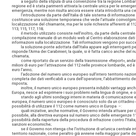
a seguito della stipula di una convenzione tra la regione Lombardia e i
regione ed è stata parimenti attivata la centrale unica per le emergen
emergenza, mentre non risulta ancora essere stata introdotta una cent
l'introduzione da parte dell'Italia di tale sistema di informazione n
costituisce una soluzione temporanea che vede l'attuale coinvolgimento
localizzazione del chiamante, ma per le sole richieste afferenti al 11
113, 115, 117, 118;
il metodo utilizzato consiste nell'inoltro, da parte della centrale 
compilazione manuale di un modulo web al Centro elaborazione dati inter
informazioni sulla localizzazione. Tali informazioni vengono poi succe
la soluzione-ponte adottata dall'Italia appare agli interroganti per
risponde l'Arma dei Carabinieri, la quale, si è fatta carico anche del 
chiamata;
come riportato da un servizio della trasmissione «Report», andato i
milioni di euro per l'attivazione del 112 nelle province lombarde, ed è
euro l'anno;
l'adozione del numero unico europeo sull'intero territorio naziona
completa dei dati verificabili a cura dell'operatore, l'abbattimento d
risposta;
inoltre, il numero unico europeo presenta indubbi vantaggi anche
Europa, riesce ad esprimere i suoi problemi nella lingua di origine, e 
stando agli ultimi sondaggi interni in materia di comunicazione e
europea, il numero unico europeo è conosciuto solo da un cittadino e
possibilità di utilizzare il 112 come numero unico in Europa –:
quali iniziative, anche normative, il Governo intenda attuare per dar
possibile, alla direttiva europea sul numero unico delle emergenze 11
possibilità della riapertura della procedura di infrazione contro l'Itali
sanzioni economiche;
se il Governo non ritenga che l'istituzione di un'unica centrale inte
territorio nazionale, come peraltro già avviene nella maggior parte de