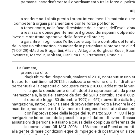
permane insoddisfacente il coordinamento tra le forze di polizia nazi
im
a rendere noti al più presto i propri intendimenti in materia di revi
i competenti organi parlamentari e con le forze politiche;
a tener conto, nella fase di revisione della spesa, dell'evoluzione 
a realizzare conseguentemente il grosso dei risparmi colpendo le 
invece le strutture operative delle forze dell'ordine;
a garantire in ogni caso l'efficace e capillare controllo del territo
dello spazio cibernetico, rinunciando in particolare al proposito di ridu
(1-00429) «Matteo Bragantini, Allasia, Attaguile, Borghesi, Bossi, Buon
Invernizzi, Marcolin, Molteni, Gianluca Pini, Prataviera, Rondini».
La Camera,
premesso che:
dagli ultimi dati disponibili, risalenti al 2010, contenuti in uno stu
trasporto marittimo nel 2012 ha realizzato un volume di affari di oltre 
percentuali e la capacità di occupare circa 210.000 addetti tra le vari
una quota consistente di tali addetti è rappresentata da personale
internazionale, la quale, sempre da dati del 2010, contribuisce al 60
il decreto-legge 30 dicembre 1997, n. 457, convertito dalla legge de
navigazione, introduce una serie di provvedimenti volti a favorire la 
marittimo, norme che effettivamente ottengono il risultato di aumentar
con l'approvazione della legge del 16 marzo 2001, n. 88, il legislat
navigazione introducendo la possibilità per il datore di lavoro di as
assunzioni di personale italiano a causa della cospicua differenza del 
la convenzione OIL MCL 2006 n. 186 impone ai Paesi aderenti di eli
alla gente di mare condizioni eque di impiego e di costituire un sis