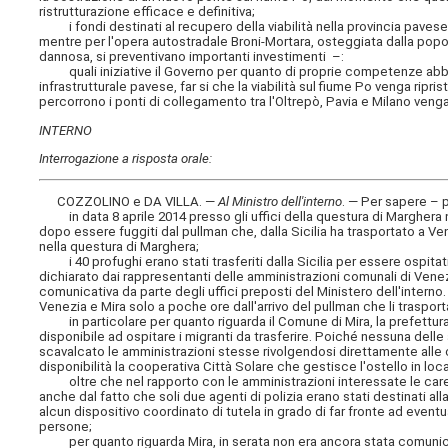
ristrutturazione efficace e definitiva;
i fondi destinati al recupero della viabilità nella provincia pavese n
mentre per l'opera autostradale Broni-Mortara, osteggiata dalla popola
dannosa, si preventivano importanti investimenti –:
quali iniziative il Governo per quanto di proprie competenze abbia 
infrastrutturale pavese, far si che la viabilità sul fiume Po venga ripr
percorrono i ponti di collegamento tra l'Oltrepò, Pavia e Milano veng
INTERNO
Interrogazione a risposta orale:
COZZOLINO e DA VILLA. —
Al Ministro dell'interno
. — Per sapere –
in data 8 aprile 2014 presso gli uffici della questura di Marghera nell
dopo essere fuggiti dal pullman che, dalla Sicilia ha trasportato a V
nella questura di Marghera;
i 40 profughi erano stati trasferiti dalla Sicilia per essere ospitati
dichiarato dai rappresentanti delle amministrazioni comunali di Venez
comunicativa da parte degli uffici preposti del Ministero dell'interno
Venezia e Mira solo a poche ore dall'arrivo del pullman che li trasport
in particolare per quanto riguarda il Comune di Mira, la prefettura 
disponibile ad ospitare i migranti da trasferire. Poiché nessuna delle 
scavalcato le amministrazioni stesse rivolgendosi direttamente alle c
disponibilità la cooperativa Città Solare che gestisce l'ostello in loca
oltre che nel rapporto con le amministrazioni interessate le caren
anche dal fatto che soli due agenti di polizia erano stati destinati al
alcun dispositivo coordinato di tutela in grado di far fronte ad eventu
persone;
per quanto riguarda Mira, in serata non era ancora stata comunicat