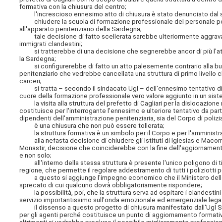
formativa con la chiusura del centro;
l'increscioso ennesimo atto di chiusura è stato denunciato dal sin
chiudere la scuola di formazione professionale del personale penit
all'apparato penitenziario della Sardegna;
tale decisione di fatto scellerata sarebbe ulteriormente aggravata da
immigrati clandestini;
si tratterebbe di una decisione che segnerebbe ancor di più l'att
la Sardegna;
si configurerebbe di fatto un atto palesemente contrario alla buo
penitenziario che vedrebbe cancellata una struttura di primo livello 
carceri;
si tratta – secondo il sindacato Ugl – dell'ennesimo tentativo di co
cuore della formazione professionale vero valore aggiunto in un siste
la visita alla struttura del prefetto di Cagliari per la dislocazione 
costituisce per l'interrogante l'ennesimo e ulteriore tentativo da parte
dipendenti dell'amministrazione penitenziaria, sia del Corpo di poliz
è una chiusura che non può essere tollerata;
la struttura formativa è un simbolo per il Corpo e per l'amministraz
alla nefasta decisione di chiudere gli Istituti di Iglesias e Macome
Monastir, decisione che coinciderebbe con la fine dell'aggiornamento
e non solo;
all'interno della stessa struttura è presente l'unico poligono di ti
regione, che permette il regolare addestramento di tutti i poliziotti 
a questo si aggiunge l'impegno economico che il Ministero della gius
sprecato di cui qualcuno dovrà obbligatoriamente rispondere;
la possibilità, poi, che la struttura serva ad ospitare i clandestini s
servizio importantissimo sull'onda emozionale ed emergenziale legato 
il dissenso a questo progetto di chiusura manifestato dall'Ugl Sa
per gli agenti perché costituisce un punto di aggiornamento formati