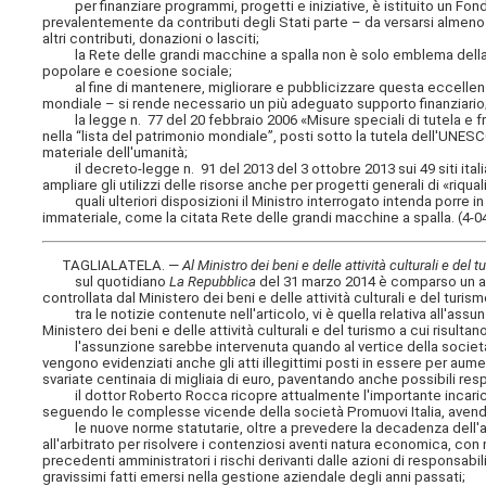
per finanziare programmi, progetti e iniziative, è istituito un Fondo
prevalentemente da contributi degli Stati parte – da versarsi almeno
altri contributi, donazioni o lasciti;
la Rete delle grandi macchine a spalla non è solo emblema della sp
popolare e coesione sociale;
al fine di mantenere, migliorare e pubblicizzare questa eccellenza i
mondiale – si rende necessario un più adeguato supporto finanziario
la legge n. 77 del 20 febbraio 2006 «Misure speciali di tutela e fruiz
nella “lista del patrimonio mondiale”, posti sotto la tutela dell'UNE
materiale dell'umanità;
il decreto-legge n. 91 del 2013 del 3 ottobre 2013 sui 49 siti ital
ampliare gli utilizzi delle risorse anche per progetti generali di «riqu
quali ulteriori disposizioni il Ministro interrogato intenda porre in 
immateriale, come la citata Rete delle grandi macchine a spalla. (4-0
TAGLIALATELA. —
Al Ministro dei beni e delle attività culturali e del 
sul quotidiano
La Repubblica
del 31 marzo 2014 è comparso un art
controllata dal Ministero dei beni e delle attività culturali e del turism
tra le notizie contenute nell'articolo, vi è quella relativa all'assu
Ministero dei beni e delle attività culturali e del turismo a cui risulta
l'assunzione sarebbe intervenuta quando al vertice della società c'e
vengono evidenziati anche gli atti illegittimi posti in essere per au
svariate centinaia di migliaia di euro, paventando anche possibili res
il dottor Roberto Rocca ricopre attualmente l'importante incarico mi
seguendo le complesse vicende della società Promuovi Italia, avendo 
le nuove norme statutarie, oltre a prevedere la decadenza dell'att
all'arbitrato per risolvere i contenziosi aventi natura economica, con 
precedenti amministratori i rischi derivanti dalle azioni di responsab
gravissimi fatti emersi nella gestione aziendale degli anni passati;