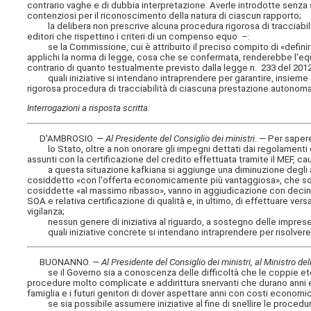
contrario vaghe e di dubbia interpretazione. Averle introdotte sen
contenziosi per il riconoscimento della natura di ciascun rapporto;
la delibera non prescrive alcuna procedura rigorosa di tracciabilità
editori che rispettino i criteri di un compenso equo –:
se la Commissione, cui è attribuito il preciso compito di «definire» l
applichi la norma di legge, cosa che se confermata, renderebbe l'equo 
contrario di quanto testualmente previsto dalla legge n. 233 del 2012
quali iniziative si intendano intraprendere per garantire, insieme all
rigorosa procedura di tracciabilità di ciascuna prestazione autonoma
Interrogazioni a risposta scritta:
D'AMBROSIO. —
Al Presidente del Consiglio dei ministri
. — Per sape
lo Stato, oltre a non onorare gli impegni dettati dai regolamenti com
assunti con la certificazione del credito effettuata tramite il MEF, cau
a questa situazione kafkiana si aggiunge una diminuzione degli app
cosiddetto «con l'offerta economicamente più vantaggiosa», che soli
cosiddette «al massimo ribasso», vanno in aggiudicazione con decine
SOA e relativa certificazione di qualità e, in ultimo, di effettuare ver
vigilanza;
nessun genere di iniziativa al riguardo, a sostegno delle imprese,
quali iniziative concrete si intendano intraprendere per risolvere
BUONANNO. —
Al Presidente del Consiglio dei ministri, al Ministro del
se il Governo sia a conoscenza delle difficoltà che le coppie eter
procedure molto complicate e addirittura snervanti che durano anni e
famiglia e i futuri genitori di dover aspettare anni con costi economic
se sia possibile assumere iniziative al fine di snellire le procedur