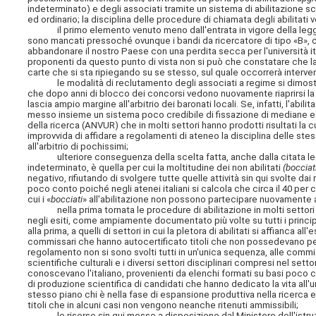
indeterminato) e degli associati tramite un sistema di abilitazione s
ed ordinario; la disciplina delle procedure di chiamata degli abilitati v
il primo elemento venuto meno dall'entrata in vigore della legge 
sono mancati pressoché ovunque i bandi da ricercatore di tipo «B», cos
abbandonare il nostro Paese con una perdita secca per l'università ita
proponenti da questo punto di vista non si può che constatare che la 
carte che si sta ripiegando su se stesso, sul quale occorrerà interven
le modalità di reclutamento degli associati a regime si dimostreran
che dopo anni di blocco dei concorsi vedono nuovamente riaprirsi la
lascia ampio margine all'arbitrio dei baronati locali. Se, infatti, l'abi
messo insieme un sistema poco credibile di fissazione di mediane e cr
della ricerca (ANVUR) che in molti settori hanno prodotti risultati la 
improvvida di affidare a regolamenti di ateneo la disciplina delle ste
all'arbitrio di pochissimi;
ulteriore conseguenza della scelta fatta, anche dalla citata legge,
indeterminato, è quella per cui la moltitudine dei non abilitati
(bocciat
negativo, rifiutando di svolgere tutte quelle attività sin qui svolte dai r
poco conto poiché negli atenei italiani si calcola che circa il 40 per 
cui i «
bocciati
» all'abilitazione non possono partecipare nuovamente 
nella prima tornata le procedure di abilitazione in molti settori sc
negli esiti, come ampiamente documentato più volte su tutti i princip
alla prima, a quelli di settori in cui la pletora di abilitati si affianca all
commissari che hanno autocertificato titoli che non possedevano per 
regolamento non si sono svolti tutti in un'unica sequenza, alle commi
scientifiche culturali e i diversi settori disciplinari compresi nel set
conoscevano l'italiano, provenienti da elenchi formati su basi poco 
di produzione scientifica di candidati che hanno dedicato la vita all'u
stesso piano chi è nella fase di espansione produttiva nella ricerca e
titoli che in alcuni casi non vengono neanche ritenuti ammissibili;
le risorse sin qui messe a disposizione dal Ministero dell'istruzione