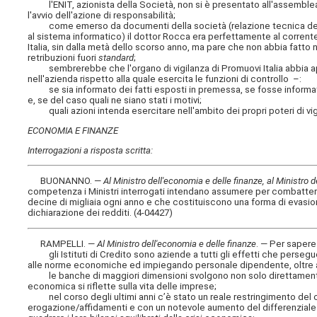
l'ENIT, azionista della Società, non si è presentato all'assemblea 
l'avvio dell'azione di responsabilità;
come emerso da documenti della società (relazione tecnica del co
al sistema informatico) il dottor Rocca era perfettamente al corrente 
Italia, sin dalla metà dello scorso anno, ma pare che non abbia fatto 
retribuzioni fuori
standard
;
sembrerebbe che l'organo di vigilanza di Promuovi Italia abbia ape
nell'azienda rispetto alla quale esercita le funzioni di controllo –:
se sia informato dei fatti esposti in premessa, se fosse informato 
e, se del caso quali ne siano stati i motivi;
quali azioni intenda esercitare nell'ambito dei propri poteri di vigi
ECONOMIA E FINANZE
Interrogazioni a risposta scritta:
BUONANNO. —
Al Ministro dell'economia e delle finanze, al Ministro del
competenza i Ministri interrogati intendano assumere per combattere 
decine di migliaia ogni anno e che costituiscono una forma di evasio
dichiarazione dei redditi. (4-04427)
RAMPELLI. —
Al Ministro dell'economia e delle finanze
. — Per saper
gli Istituti di Credito sono aziende a tutti gli effetti che perseguo
alle norme economiche ed impiegando personale dipendente, oltre ad 
le banche di maggiori dimensioni svolgono non solo direttamente 
economica si riflette sulla vita delle imprese;
nel corso degli ultimi anni c’è stato un reale restringimento del c
erogazione/affidamenti e con un notevole aumento del differenziale tra t