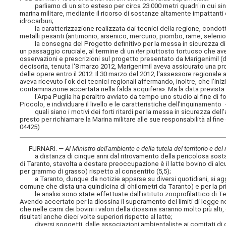
parliamo di un sito esteso per circa 23.000 metri quadri in cui sin 
marina militare, mediante il ricorso di sostanze altamente impattanti da
idrocarburi;
la caratterizzazione realizzata dai tecnici della regione, condotta 
metalli pesanti (antimonio, arsenico, mercurio, piombo, rame, selenio, 
la consegna del Progetto definitivo per la messa in sicurezza di em
un passaggio cruciale, al termine di un
iter
piuttosto tortuoso che aveva
osservazioni e prescrizioni sul progetto presentato da Marigenimil (di
decisoria, tenuta l'8 marzo 2012, Marigenimil aveva assicurato una p
delle opere entro il 2012. Il 30 marzo del 2012, l'assessore regionale
aveva ricevuto l'ok dei tecnici regionali affermando, inoltre, che l'in
contaminazione accertata nella falda acquifera». Ma la data prevista 
l'Arpa Puglia ha peraltro avviato da tempo uno studio al fine di fo
Piccolo, e individuare il livello e le caratteristiche dell'inquinamento 
quali siano i motivi dei forti ritardi per la messa in sicurezza dell'ar
presto per richiamare la Marina militare alle sue responsabilità al fine
04425)
FURNARI. —
Al Ministro dell'ambiente e della tutela del territorio e del
a distanza di cinque anni dal ritrovamento della pericolosa sostan
di Taranto, stavolta a destare preoccupazione è il latte bovino di al
per grammo di grasso) rispetto al consentito (5,5);
a Taranto, dunque da notizie apparse su diversi quotidiani, si aggr
comune che dista una quindicina di chilometri da Taranto) e per la pri
le analisi sono state effettuate dall'istituto zooprofilattico di Ter
Avendo accertato per la diossina il superamento dei limiti di legge nel
che nelle carni dei bovini i valori della diossina saranno molto più alt
risultati anche dieci volte superiori rispetto al latte;
diversi soggetti, dalle associazioni ambientaliste ai comitati di citt