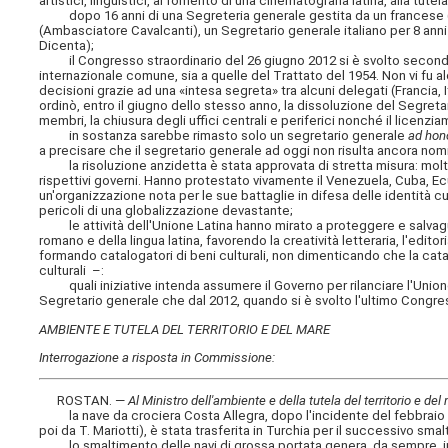
artistici, linguistici, al fomento di una cinematografia latina, alla tut
dopo 16 anni di una Segreteria generale gestita da un francese (M
(Ambasciatore Cavalcanti), un Segretario generale italiano per 8 an
Dicenta);
il Congresso straordinario del 26 giugno 2012 si è svolto secondo g
internazionale comune, sia a quelle del Trattato del 1954. Non vi fu a
decisioni grazie ad una «intesa segreta» tra alcuni delegati (Francia
ordinò, entro il giugno dello stesso anno, la dissoluzione del Segreta
membri, la chiusura degli uffici centrali e periferici nonché il licenzia
in sostanza sarebbe rimasto solo un segretario generale
ad ho
a precisare che il segretario generale ad oggi non risulta ancora nom
la risoluzione anzidetta è stata approvata di stretta misura: molti P
rispettivi governi. Hanno protestato vivamente il Venezuela, Cuba, Ecu
un'organizzazione nota per le sue battaglie in difesa delle identità cu
pericoli di una globalizzazione devastante;
le attività dell'Unione Latina hanno mirato a proteggere e salvaguar
romano e della lingua latina, favorendo la creatività letteraria, l'edito
formando catalogatori di beni culturali, non dimenticando che la catal
culturali –:
quali iniziative intenda assumere il Governo per rilanciare l'Unione L
Segretario generale che dal 2012, quando si è svolto l'ultimo Congre
AMBIENTE E TUTELA DEL TERRITORIO E DEL MARE
Interrogazione a risposta in Commissione:
ROSTAN. —
Al Ministro dell'ambiente e della tutela del territorio e del 
la nave da crociera Costa Allegra, dopo l'incidente del febbraio 20
poi da T. Mariotti), è stata trasferita in Turchia per il successivo sma
lo smaltimento delle navi di grossa portata genera, da sempre, imp