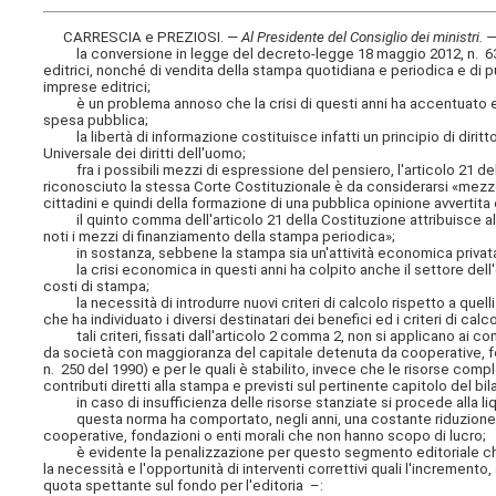
CARRESCIA e PREZIOSI. —
Al Presidente del Consiglio dei ministri
. 
la conversione in legge del decreto-legge 18 maggio 2012, n. 63, re
editrici, nonché di vendita della stampa quotidiana e periodica e di p
imprese editrici;
è un problema annoso che la crisi di questi anni ha accentuato e ch
spesa pubblica;
la libertà di informazione costituisce infatti un principio di diritt
Universale dei diritti dell'uomo;
fra i possibili mezzi di espressione del pensiero, l'articolo 21 del
riconosciuto la stessa Corte Costituzionale è da considerarsi «mezzo di
cittadini e quindi della formazione di una pubblica opinione avvertit
il quinto comma dell'articolo 21 della Costituzione attribuisce alla
noti i mezzi di finanziamento della stampa periodica»;
in sostanza, sebbene la stampa sia un'attività economica privata, è i
la crisi economica in questi anni ha colpito anche il settore dell'ed
costi di stampa;
la necessità di introdurre nuovi criteri di calcolo rispetto a quelli
che ha individuato i diversi destinatari dei benefici ed i criteri di calco
tali criteri, fissati dall'articolo 2 comma 2, non si applicano ai cont
da società con maggioranza del capitale detenuta da cooperative, fo
n. 250 del 1990) e per le quali è stabilito, invece che le risorse comp
contributi diretti alla stampa e previsti sul pertinente capitolo del b
in caso di insufficienza delle risorse stanziate si procede alla liqu
questa norma ha comportato, negli anni, una costante riduzione de
cooperative, fondazioni o enti morali che non hanno scopo di lucro;
è evidente la penalizzazione per questo segmento editoriale che c
la necessità e l'opportunità di interventi correttivi quali l'incremento
quota spettante sul fondo per l'editoria –: