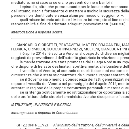
mediatore, ne si sapeva se erano presenti donne e bambini;
l'episodio, oltre che preoccupante per le lacune che sembrano eme
dell'interno, rischia fortemente di mettere a rischio la sicurezza d
persone non identificate e senza alcun permesso di soggiorno –:
quali misure intenda adottare il Ministro interrogato al fine di chi
responsabilità al fine di adottare adeguati provvedimenti. (3-00758)
Interrogazione a risposta scritta:
GIANCARLO GIORGETTI, PRATAVIERA, MATTEO BRAGANTINI, MARCO
FEDRIGA, GRIMOLDI, GUIDESI, INVERNIZZI, MOLTENI, GIANLUCA PINI 
il 6 aprile 2014 si è svolta a Verona, al cospetto di diverse migliai
raggiunti da provvedimenti dell'autorità giudiziaria in relazione a pre
la manifestazione era stata promossa dalla Lega Nord in un importan
che dispone di tre aste destinate, rispettivamente, alle bandiere del
il vessillo del Veneto, al contrario di quelli italiano ed europeo, no
circostanza che è stata stigmatizzata da numerosi rappresentanti dell
se il Governo sia o meno a conoscenza dei fatti generalizzati nella
esporre il vessillo del Veneto nel pomeriggio del 6 aprile 2014, mentr
arrestati in ragione delle proprie convinzioni personali in materia di 
se si ritenga politicamente ed istituzionalmente opportuna la scelt
delle prefetture delle circolari amministrative che disciplinano l'espo
ISTRUZIONE, UNIVERSITÀ E RICERCA
Interrogazione a risposta in Commissione:
GHIZZONI e LENZI. —
Al Ministro dell'istruzione, dell'università e dell