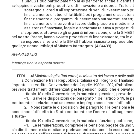
la SIMEST può partecipare fino al 49 per cento anche al capitale s
sviluppino investimenti produttivi e di innovazione e ricerca. Tra le al
sostegno ai crediti all'esportazione di beni di investimento prodo
finanziamento di studi di fattibilità ed i programmi di assistenza
finanziamento di programmi di inserimento sui mercati esteri;
finanziamento di interventi a favore delle piccole e medie impr
assistenza finanziaria, legale e societaria relativa a progetti di 
si apprende, attraverso gli organi di informazione, che la SIMEST f
nel nostro Paese, hanno avviato procedure di licenziamento, tra le qu
se risponda al vero che la SIMEST abbia finanziato imprese che hanno
quella/e riconducibile/i al Ministro interrogato. (4-04438)
AFFARI ESTERI
Interrogazioni a risposta scritta:
FEDI. —
Al Ministro degli affari esteri, al Ministro del lavoro e delle po
la Convenzione tra la Repubblica italiana ed il Regno di Thailandia p
imposte sul reddito, Convenzione del 2 aprile 1980 n. 202, (Pubblicat
prevede trattamenti differenziati per le pensioni pubbliche e private;
l'articolo 18 della Convenzione, in materia di pensioni, prevede:
«1. Salve le disposizioni del paragrafo 1 dell'articolo 19, le pen
contraente in relazione ad un cessato impiego sono imponibili solta
2. Nonostante le disposizioni del paragrafo 1 le pensioni e le a
sono imponibili nell'altro Stato contraente se l'onere di tali pagamen
situata»;
l'articolo 19 della Convenzione, in materia di funzioni pubbliche,
«1. Le remunerazioni, comprese le pensioni, pagate da uno Stato
sia direttamente sia mediante prelevamento da fondi da essi costituiti