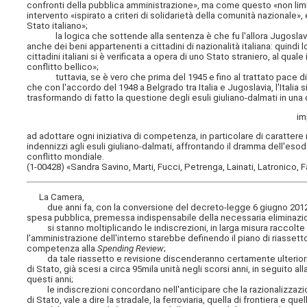
confronti della pubblica amministrazione», ma come questo «non limit
intervento «ispirato a criteri di solidarietà della comunità nazionale», 
Stato italiano»;
la logica che sottende alla sentenza è che fu l'allora Jugoslavia c
anche dei beni appartenenti a cittadini di nazionalità italiana: quindi 
cittadini italiani si è verificata a opera di uno Stato straniero, al qual
conflitto bellico»;
tuttavia, se è vero che prima del 1945 e fino al trattato pace di Par
che con l'accordo del 1948 a Belgrado tra Italia e Jugoslavia, l'Italia 
trasformando di fatto la questione degli esuli giuliano-dalmati in un
im
ad adottare ogni iniziativa di competenza, in particolare di carattere 
indennizzi agli esuli giuliano-dalmati, affrontando il dramma dell'e
conflitto mondiale.
(1-00428) «Sandra Savino, Marti, Fucci, Petrenga, Lainati, Latronico, F
La Camera,
due anni fa, con la conversione del decreto-legge 6 giugno 2012, n
spesa pubblica, premessa indispensabile della necessaria eliminazion
si stanno moltiplicando le indiscrezioni, in larga misura raccolte e 
l'amministrazione dell'interno starebbe definendo il piano di riassetto
competenza alla
Spending Review
;
da tale riassetto e revisione discenderanno certamente ulteriori con
di Stato, già scesi a circa 95mila unità negli scorsi anni, in seguito al
questi anni;
le indiscrezioni concordano nell'anticipare che la razionalizzazione 
di Stato, vale a dire la stradale, la ferroviaria, quella di frontiera e