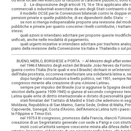
od ente locale nell'esercizio di funzioni di carattere pubblico, sono 
2. Le disposizione degli articoli 15, 16 e 18 si applicano alle remun
commerciali o industriali esercitate da uno degli Stati contraenti o d
il modello OCSE per le Convenzioni bilaterali contro le doppie imposi
pensioni private e quelle pubbliche, di ex dipendenti dello Stato –:
se non si ritenga indispensabile proporre una revisione del model
pubbliche e private per quanto concerne i livelli contributivi, i trattam
stessi;
quali azioni si intendano adottare per proporre queste modifiche so
unificati, anche nelle modalità di pagamento;
quali urgenti iniziative si intendano adottare per trasferire analoghi 
piano della revisione della Convenzione tra Italia e Thailandia o sul p
BUENO, MERLO, BORGHESE e PORTA. —
Al Ministro degli affari ester
nel 1946 il Ministro degli esteri del Brasile Joào Neves da Fontoura
guerra contro l'Italia (fra le quali vi era il Brasile) dichiarò in un'inte
dell'Italia prostrata, occorreva manifestare una solidarietà latina e, n
dopo lunghe consultazioni a livello politico, nel 1951, sempre Neves 
congresso mirante alla creazione di una «Unione Latina»;
sempre per impulso del Brasile (cui si aggiunse la Spagna desidero
vincitori della guerra 1939-1945) si giunse al secondo congresso tenuto
Latina quale ente di diritto internazionale e dotato di personalità giur
stati firmatari del Trattato di Madrid e Stati che aderirono in seguit
Moldavia, Repubblica di San Marino, Santa Sede, Ordine di Malta, Pri
Capoverde, Senegal, Costa d'Avorio; dell'America Latina tutti i paes
le Filippine e Timor Est;
nel 1975 il III congresso, promosso dalla Francia, rilanciò l'Union
creazione di un Segretariato generale con sede a Parigi e con strutt
iniziò così un'attività sempre crescente mirata alla difesa delle ling