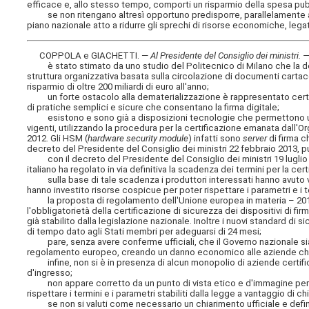
efficace e, allo stesso tempo, comporti un risparmio della spesa pu
se non ritengano altresì opportuno predisporre, parallelamente al
piano nazionale atto a ridurre gli sprechi di risorse economiche, legat
COPPOLA e GIACHETTI. —
Al Presidente del Consiglio dei ministri
. 
è stato stimato da uno studio del Politecnico di Milano che la dem
struttura organizzativa basata sulla circolazione di documenti cartac
risparmio di oltre 200 miliardi di euro all'anno;
un forte ostacolo alla dematerializzazione è rappresentato certamen
di pratiche semplici e sicure che consentano la firma digitale;
esistono e sono già a disposizioni tecnologie che permettono un 
vigenti, utilizzando la procedura per la certificazione emanata dall'O
2012. Gli HSM (
hardware security module
) infatti sono
server
di firma c
decreto del Presidente del Consiglio dei ministri 22 febbraio 2013, p
con il decreto del Presidente del Consiglio dei ministri 19 luglio 
italiano ha regolato in via definitiva la scadenza dei termini per la cer
sulla base di tale scadenza i produttori interessati hanno avuto ve
hanno investito risorse cospicue per poter rispettare i parametri e i te
la proposta di regolamento dell'Unione europea in materia – 2012/
l'obbligatorietà della certificazione di sicurezza dei dispositivi di f
già stabilito dalla legislazione nazionale. Inoltre i nuovi standard di s
di tempo dato agli Stati membri per adeguarsi di 24 mesi;
pare, senza avere conferme ufficiali, che il Governo nazionale sia 
regolamento europeo, creando un danno economico alle aziende che 
infine, non si è in presenza di alcun monopolio di aziende certific
d'ingresso;
non appare corretto da un punto di vista etico e d'immagine per il
rispettare i termini e i parametri stabiliti dalla legge a vantaggio di ch
se non si valuti come necessario un chiarimento ufficiale e definit