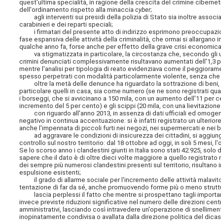
quest'ultima specialità, in ragione della crescita del crimine cibernet
dell'ordinamento rispetto alla minaccia
cyber
;
agli interventi sui presidi della polizia di Stato sia inoltre associa
carabinieri e dei reparti speciali;
i firmatari del presente atto di indirizzo esprimono preoccupazione
fase espansiva delle attività della criminalità, che ormai si allargano
qualche anno fa, forse anche per effetto della grave crisi economica
va stigmatizzata in particolare, la circostanza che, secondo gli ultimi 
crimini denunciati complessivamente risultavano aumentati dell'1,3 per 
mentre l'analisi per tipologia di reato evidenziava come il peggioram
spesso perpetrati con modalità particolarmente violente, senza che i
oltre la metà delle denunce ha riguardato la sottrazione di beni, ossia
particolare quelli in casa, sia come numero (se ne sono registrati qu
i borseggi, che si avvicinano a 150 mila, con un aumento dell'11 per ce
incremento del 5 per cento) e gli scippi (20 mila, con una lievitazione
con riguardo all'anno 2013, in assenza di dati ufficiali ed omogenei 
negativo in continua accentuazione: si è infatti registrato un ulterio
anche l'impennata di piccoli furti nei negozi, nei supermercati e nei
ad aggravare le condizioni di insicurezza dei cittadini, si aggiung
controllo sul nostro territorio: dal 18 ottobre ad oggi, in soli 5 mesi, 
Se lo scorso anno i clandestini giunti in Italia sono stati 42.925, solo d
sapere che il dato è di oltre dieci volte maggiore a quello registrato
dei sempre più numerosi clandestini presenti sul territorio, risultano i
espulsione esistenti;
il grado di allarme sociale per l'incremento delle attività malavitose
tentazione di far da sé, anche promuovendo forme più o meno strutt
lascia perplessi il fatto che mentre si prospettano tagli importanti a
invece previste riduzioni significative nel numero delle direzioni cent
amministrativi, lasciando così intravedere un'operazione di snellim
inopinatamente condivisa o avallata dalla direzione politica del dicas