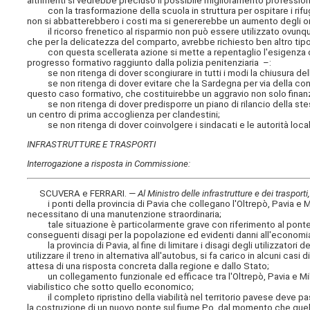
altrimenti si vedrebbe precluso il possibile miglioramento professio
con la trasformazione della scuola in struttura per ospitare i rifugiat
non si abbatterebbero i costi ma si genererebbe un aumento degli one
il ricorso frenetico al risparmio non può essere utilizzato ovunque
che per la delicatezza del comparto, avrebbe richiesto ben altro tipo
con questa scellerata azione si mette a repentaglio l'esigenza di m
progresso formativo raggiunto dalla polizia penitenziaria –:
se non ritenga di dover scongiurare in tutti i modi la chiusura dell
se non ritenga di dover evitare che la Sardegna per via della condi
questo caso formativo, che costituirebbe un aggravio non solo finanzi
se non ritenga di dover predisporre un piano di rilancio della stess
un centro di prima accoglienza per clandestini;
se non ritenga di dover coinvolgere i sindacati e le autorità locali 
INFRASTRUTTURE E TRASPORTI
Interrogazione a risposta in Commissione:
SCUVERA e FERRARI. —
Al Ministro delle infrastrutture e dei trasport
i ponti della provincia di Pavia che collegano l'Oltrepò, Pavia e Mil
necessitano di una manutenzione straordinaria;
tale situazione è particolarmente grave con riferimento al ponte de
conseguenti disagi per la popolazione ed evidenti danni all'economia l
la provincia di Pavia, al fine di limitare i disagi degli utilizzatori 
utilizzare il treno in alternativa all'autobus, si fa carico in alcuni cas
attesa di una risposta concreta dalla regione e dallo Stato;
un collegamento funzionale ed efficace tra l'Oltrepò, Pavia e Milano è 
viabilistico che sotto quello economico;
il completo ripristino della viabilità nel territorio pavese deve pa
la costruzione di un nuovo ponte sul fiume Po, dal momento che quel