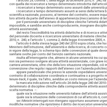
l'articolo 29, comma 1, della legge 30 dicembre 2010, n. 240, ha post
con quella dei ricercatori a tempo determinato introdotta dall'artic
i ricercatori a tempo determinato sono assunti dalle università per co
i ricercatori a tempo determinato assunti ai sensi della lettera b)
scientifica nazionale, possono, al termine del contratto, essere inqu
loro attività da parte dell'ateneo di appartenenza (meccanismo di
te
per il personale universitario di discipline cliniche l'attività didatt
impossibile, e sarebbe anche controproducente, insegnare disciplin
attività assistenziali;
del resto l'inscindibilità tra attività didattiche e di ricerca e atti
del personale docente e ricercatore universitario di materie cliniche
2010, n. 240, e l'articolo 1, comma 2, della legge 4 novembre 2005, n.
l'articolo 6 della stessa legge 240 del 2010 sopra citata, che ha rif
Ministero dell'istruzione, dell'università e della ricerca, di concerto 
in vigore della legge, lo schema-tipo delle convenzioni al quale devono 
sanitarie svolte per conto del Servizio sanitario nazionale;
risulta all'interrogante che, almeno in alcune università tra cui que
non sia permesso svolgere alcuna attività assistenziale, con grave nocu
carriera universitaria, oltre che della loro situazione stipendiale, ciò
convenzione che regola i rapporti dell'ateneo con l'azienda policlinic
appare paradossale che presso le aziende ospedaliere universitar
contratto di collaborazione coordinata e continuativa o a progetto ma
tenure-track
, il quale, tra l'altro, avrebbe un costo minore per l'aziend
la mancata indicazione nell'articolo 24 della legge 240 del 2010 dell
determinato di discipline cliniche dalla corrispondente attività assis
scelta normativa –:
quale sia la situazione nelle università italiane dell'attività assist
quale sia la situazione delle convenzioni di cui all'articolo 6, co
se i Ministri interrogati non ritengano opportuno assumere urgentem
modifiche normative che ripristinino il diritto dei ricercatori universit