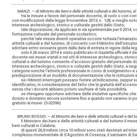
MANZI. —
Al Ministro dei beni e delle attività culturali e del turismo, al
tra le misure a favore del personale docente, di ruolo o con contra
con modificazioni dalla legge 8 novembre 2013, n. 128, e meglio noto c
interesse archeologico, storico e culturale gestiti dallo Stato;
tale disposizione, da applicare in via sperimentale per il 2014, con
formazione culturale del personale scolastico;
perché tale misura diventi operativa occorre tuttavia l'emanazione d
attività culturali e del turismo, di concerto con il Ministro dell'istruzi
adottare entro sessanta giorni dalla data di entrata in vigore della l
solo il 26 marzo 2014 è stato pubblicato in
Gazzetta ufficiale
il d
docente nei musei statali e nei siti di interesse archeologico, storico e
culturali e del turismo consente «l'accesso gratuito del personale doce
interesse archeologico, storico e culturale gestiti dallo Stato, a s
categorie nonché l'attività professionale in corso di svolgimento» e an
predisposizione di un modello di documentazione che le istituzioni s
se i Ministri interrogati possano fornire un'indicazione, seppur so
identificativo, in considerazione del fatto che la gratuità dell'access
senza che i docenti abbiano potuto usufruire di tale possibilità;
se ritengano opportuno adottare delle iniziative specifiche che pe
dovuto e dovranno ancora sostenere fino a quando non saranno in po
gratuito ai musei. (5-02596)
BRUNO BOSSIO. —
Al Ministro dei beni e delle attività culturali e del 
Il Ministero dei beni e delle attività culturali e del turismo il mese 
beni culturali in Calabria;
di questi 26,8 milioni circa 10 milioni sono stati destinati ad interve
complesso monumentale di S'Agostino di Cosenza, il santuario di San F