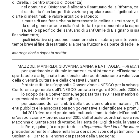
di Cirella, il centro storico di Cosenza);
nel comune di Bisignano è allocato il santuario della Riforma, cas
il santuario è un luogo di devozione popolare assai significativo
d'arte di inestimabile valore artistico e storico;
a causa di una frana che ha interessato la collina su cui sorge, il s
da quel giorno poco e nulla è stato fatto per consentire la riaper
se, nello specifico del santuario di Sant'Umile di Bisignano si sia
finanziamento;
quali iniziative si possono assumere sin da subito per intervenire al
tempi brevi al fine di restituirlo alla piena fruizione da parte di fedeli e
Interrogazioni a risposta scritta:
MAZZOLI, MANFREDI, GIOVANNA SANNA e BATTAGLIA. —
Al Minis
per «patrimonio culturale immateriale» si intende quell'insieme di pr
spettacolo e artigianato tradizionale, che contribuiscono a valorizzare 
della diversità culturale e della creatività umana;
è stata istituita un'apposita Convenzione UNESCO per la salvaguard
Conferenza generale dell'UNESCO, entrata in vigore il 30 aprile 2006 e 
lo scopo della Convenzione, negoziata tra i 190 Paesi membri dell'U
espressioni cosiddette «intangibili»;
per ciascuno dei vari ambiti delle tradizioni orali e immateriali, l'
enti pubblici e le associazioni non governative a identificare e prom
dal 2013 rientra nel patrimonio culturale immateriale dell'umanità 
un'associazione – promossa nel 2005 dall'attuale coordinatrice e resp
Macchina di Santa Rosa di Viterbo, la Festa dei Gigli di Nola, la Varia d
la Rete, quindi, fa ora parte della «
Representative List of the Intan
precedentemente incluse nella lista dei capolavori del patrimonio immat
Siciliani e il Canto a Tenores dei pastori della Sardegna;