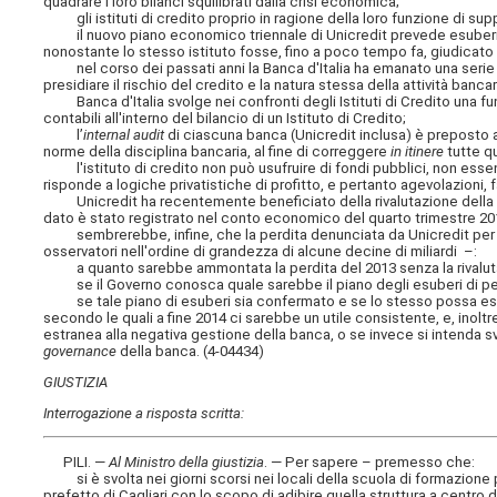
quadrare i loro bilanci squilibrati dalla crisi economica;
gli istituti di credito proprio in ragione della loro funzione di sup
il nuovo piano economico triennale di Unicredit prevede esuberi di 
nonostante lo stesso istituto fosse, fino a poco tempo fa, giudicato 
nel corso dei passati anni la Banca d'Italia ha emanato una serie di 
presidiare il rischio del credito e la natura stessa della attività bancar
Banca d'Italia svolge nei confronti degli Istituti di Credito una funz
contabili all'interno del bilancio di un Istituto di Credito;
l’
internal audit
di ciascuna banca (Unicredit inclusa) è preposto a s
norme della disciplina bancaria, al fine di correggere
in itinere
tutte qu
l'istituto di credito non può usufruire di fondi pubblici, non essen
risponde a logiche privatistiche di profitto, e pertanto agevolazioni, f
Unicredit ha recentemente beneficiato della rivalutazione della sua q
dato è stato registrato nel conto economico del quarto trimestre 2013,
sembrerebbe, infine, che la perdita denunciata da Unicredit per l'ann
osservatori nell'ordine di grandezza di alcune decine di miliardi –:
a quanto sarebbe ammontata la perdita del 2013 senza la rivalutazi
se il Governo conosca quale sarebbe il piano degli esuberi di person
se tale piano di esuberi sia confermato e se lo stesso possa essere
secondo le quali a fine 2014 ci sarebbe un utile consistente, e, inoltr
estranea alla negativa gestione della banca, o se invece si intenda svol
governance
della banca. (4-04434)
GIUSTIZIA
Interrogazione a risposta scritta:
PILI. —
Al Ministro della giustizia
. — Per sapere – premesso che:
si è svolta nei giorni scorsi nei locali della scuola di formazione 
prefetto di Cagliari con lo scopo di adibire quella struttura a centro d