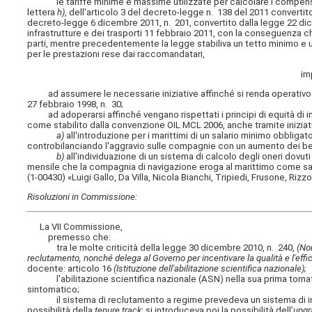
le tariffe minime e massime utilizzate per calcolare i compensi d
lettera
h)
, dell'articolo 3 del decreto-legge n. 138 del 2011 convertit
decreto-legge 6 dicembre 2011, n. 201, convertito dalla legge 22 dic
infrastrutture e dei trasporti 11 febbraio 2011, con la conseguenza 
parti, mentre precedentemente la legge stabiliva un tetto minimo e 
per le prestazioni rese dai raccomandatari,
im
ad assumere le necessarie iniziative affinché si renda operativo e 
27 febbraio 1998, n. 30;
ad adoperarsi affinché vengano rispettati i principi di equità di im
come stabilito dalla convenzione OIL MCL 2006, anche tramite iniziati
a)
all'introduzione per i marittimi di un salario minimo obbliga
controbilanciando l'aggravio sulle compagnie con un aumento dei bene
b)
all'individuazione di un sistema di calcolo degli oneri dovuti
mensile che la compagnia di navigazione eroga al marittimo come sala
(1-00430) «Luigi Gallo, Da Villa, Nicola Bianchi, Tripiedi, Frusone, Rizzo
Risoluzioni in Commissione:
La VII Commissione,
premesso che:
tra le molte criticità della legge 30 dicembre 2010, n. 240,
(No
reclutamento, nonché delega al Governo per incentivare la qualità e l'effi
docente: articolo 16
(Istituzione dell'abilitazione scientifica nazionale);
l'abilitazione scientifica nazionale (ASN) nella sua prima tornata
sintomatico;
il sistema di reclutamento a regime prevedeva un sistema di ingre
possibilità della
tenure track;
si introduceva poi la possibilità dell’
upgr