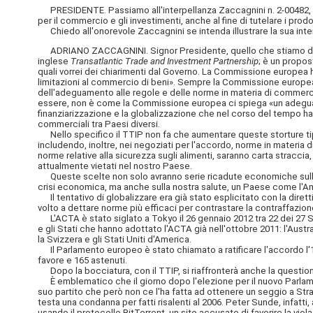
PRESIDENTE. Passiamo all'interpellanza Zaccagnini n. 2-00482, conc
per il commercio e gli investimenti, anche al fine di tutelare i prodo
Chiedo all'onorevole Zaccagnini se intenda illustrare la sua interpe
ADRIANO ZACCAGNINI. Signor Presidente, quello che stiamo discut
inglese
Transatlantic Trade and Investment Partnership
; è un propos
quali vorrei dei chiarimenti dal Governo. La Commissione europea ha 
limitazioni al commercio di beni». Sempre la Commissione europea 
dell'adeguamento alle regole e delle norme in materia di commerci
essere, non è come la Commissione europea ci spiega «un adeguame
finanziarizzazione e la globalizzazione che nel corso del tempo ha pr
commerciali tra Paesi diversi.
Nello specifico il TTIP non fa che aumentare queste storture tipich
includendo, inoltre, nei negoziati per l'accordo, norme in materia di 
norme relative alla sicurezza sugli alimenti, saranno carta straccia, 
attualmente vietati nel nostro Paese.
Queste scelte non solo avranno serie ricadute economiche sulla 
crisi economica, ma anche sulla nostra salute, un Paese come l'Amer
Il tentativo di globalizzare era già stato esplicitato con la dirett
volto a dettare norme più efficaci per contrastare la contraffazione 
L'ACTA è stato siglato a Tokyo il 26 gennaio 2012 tra 22 dei 27 St
e gli Stati che hanno adottato l'ACTA già nell'ottobre 2011: l'Austr
la Svizzera e gli Stati Uniti d'America.
Il Parlamento europeo è stato chiamato a ratificare l'accordo l'11
favore e 165 astenuti.
Dopo la bocciatura, con il TTIP, si riaffronterà anche la questione d
È emblematico che il giorno dopo l'elezione per il nuovo Parlamento
suo partito che però non ce l'ha fatta ad ottenere un seggio a Stra
testa una condanna per fatti risalenti al 2006. Peter Sunde, infatti
usando il protocollo BitTorrent, un sito accusato di favorire la viol