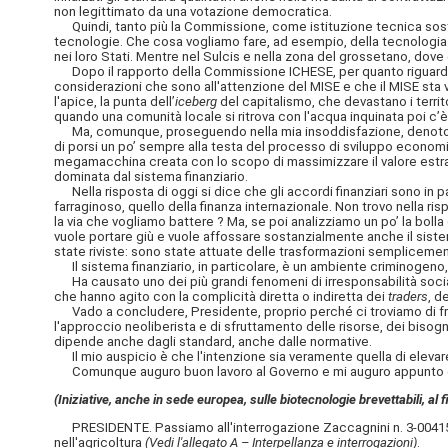
non legittimato da una votazione democratica.
Quindi, tanto più la Commissione, come istituzione tecnica sostanz
tecnologie. Che cosa vogliamo fare, ad esempio, della tecnologia
nei loro Stati. Mentre nel Sulcis e nella zona del grossetano, dove 
Dopo il rapporto della Commissione ICHESE, per quanto riguarda le
considerazioni che sono all'attenzione del MISE e che il MISE sta 
l'apice, la punta dell’
iceberg
del capitalismo, che devastano i territ
quando una comunità locale si ritrova con l'acqua inquinata poi c’è
Ma, comunque, proseguendo nella mia insoddisfazione, denoto che i
di porsi un po’ sempre alla testa del processo di sviluppo econom
megamacchina creata con lo scopo di massimizzare il valore estraibi
dominata dal sistema finanziario.
Nella risposta di oggi si dice che gli accordi finanziari sono in pa
farraginoso, quello della finanza internazionale. Non trovo nella r
la via che vogliamo battere ? Ma, se poi analizziamo un po’ la bolla
vuole portare giù e vuole affossare sostanzialmente anche il sist
state riviste: sono state attuate delle trasformazioni semplicemen
Il sistema finanziario, in particolare, è un ambiente criminogeno, 
Ha causato uno dei più grandi fenomeni di irresponsabilità sociale d
che hanno agito con la complicità diretta o indiretta dei
traders
, d
Vado a concludere, Presidente, proprio perché ci troviamo di fro
l'approccio neoliberista e di sfruttamento delle risorse, dei bisogni
dipende anche dagli standard, anche dalle normative.
Il mio auspicio è che l'intenzione sia veramente quella di elevare
Comunque auguro buon lavoro al Governo e mi auguro appunto ch
(Iniziative, anche in sede europea, sulle biotecnologie brevettabili, al fi
PRESIDENTE. Passiamo all'interrogazione Zaccagnini n. 3-00415, conc
nell'agricoltura
(Vedi l'allegato A – Interpellanza e interrogazioni)
.