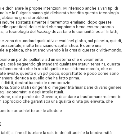
chiarare le proprie intenzioni. Mi riferisco anche a vari tipi di
ncia e la Bulgaria
hanno già dichiarato bandita questa tecnologia
ni, abbiamo grossi problemi.
i indurre sostanzialmente il terremoto emiliano, dopo queste
 delle questioni, dei settori che sappiamo bene essere proprio
s, la tecnologia del
fracking
devastano le comunità locali. Infatti,
na di standard qualitativi elevati nel globo, sul pianeta; quindi,
rizzontale, molto finanziario-capitalistico. È come una
e e politica, che stiamo vivendo è la crisi di questa civiltà-mondo,
mbrano un po’ dei palliativi ad un sistema che è veramente
opa; cioè seguendo gli standard qualitativi statunitensi ? È questa
i rendiamo conto che in realtà quello è un sistema marcio, che ci
tate riviste, questo è un po’ poco, soprattutto è poco come sono
aniera identica a quello che ha fatto prima.
i diritti, destrutturando le democrazie.
ia. Sono stati i dirigenti di megaentità finanziarie di vario genere
gli economisti e degli intellettuali.
ione, dalle parole del Governo, di andare a trasformare realmente
 un approccio che garantisca una qualità di vita più elevata, che
questo specchietto per le allodole.
)
 al fine di tutelare la salute dei cittadini e la biodiversità