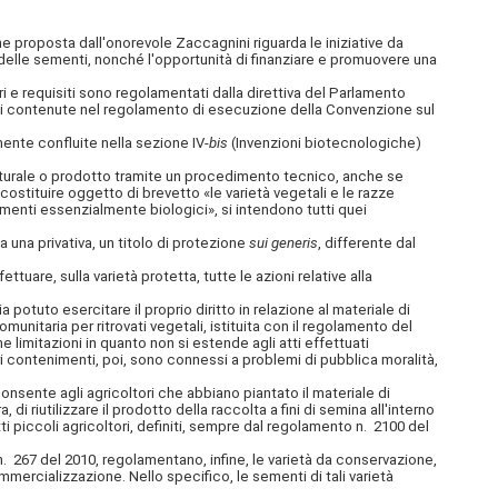
ne proposta dall'onorevole Zaccagnini riguarda le iniziative da
la delle sementi, nonché l'opportunità di finanziare e promuovere una
i e requisiti sono regolamentati dalla direttiva del Parlamento
ioni contenute nel regolamento di esecuzione della Convenzione sul
ente confluite nella sezione IV-
bis
(Invenzioni biotecnologiche)
aturale o prodotto tramite un procedimento tecnico, anche se
ostituire oggetto di brevetto «le varietà vegetali e le razze
menti essenzialmente biologici», si intendono tutti quei
una privativa, un titolo di protezione
sui generis
, differente dal
ttuare, sulla varietà protetta, tutte le azioni relative alla
potuto esercitare il proprio diritto in relazione al materiale di
munitaria per ritrovati vegetali, istituita con il regolamento del
e limitazioni in quanto non si estende agli atti effettuati
tri contenimenti, poi, sono connessi a problemi di pubblica moralità,
consente agli agricoltori che abbiano piantato il materiale di
i riutilizzare il prodotto della raccolta a fini di semina all'interno
ti piccoli agricoltori, definiti, sempre dal regolamento n. 2100 del
n. 267 del 2010, regolamentano, infine, le varietà da conservazione,
mmercializzazione. Nello specifico, le sementi di tali varietà