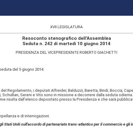
XVII LEGISLATURA
Resoconto stenografico dell'Assemblea
Seduta n. 242 di martedì 10 giugno 2014
PRESIDENZA DEL VICEPRESIDENTE ROBERTO GIACHETTI
seduta del 5 giugno 2014.
l Regolamento, i deputati Alfreider, Balduzzi, Baretta, Bindi, Boccia, Cap
i, Schullian, Sereni e Vito sono in missione a decorrere dalla seduta odierna.
risulta dall'elenco depositato presso la Presidenza e che sarà pubblicat
ellanza e di interrogazioni.
li Stati Uniti sull'accordo di partenariato trans-atlantico per il commercio e gli in