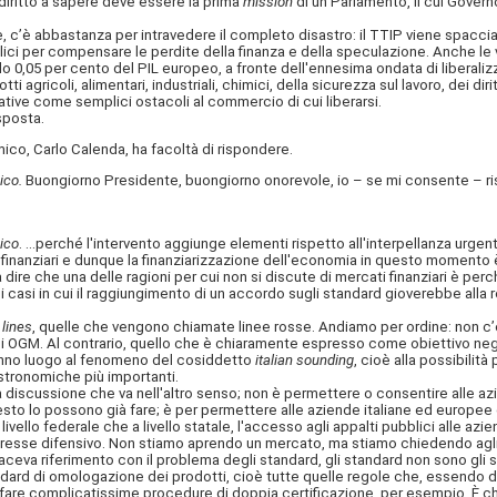
diritto a sapere deve essere la prima
mission
di un Parlamento, il cui Govern
 abbastanza per intravedere il completo disastro: il TTIP viene spacciato c
blici per compensare le perdite della finanza e della speculazione. Anche l
lo 0,05 per cento del PIL europeo, a fronte dell'ennesima ondata di liberal
tti agricoli, alimentari, industriali, chimici, della sicurezza sul lavoro, dei 
tative come semplici ostacoli al commercio di cui liberarsi.
sposta.
o, Carlo Calenda, ha facoltà di rispondere.
ico.
Buongiorno Presidente, buongiorno onorevole, io – se mi consente – risp
ico
. ...perché l'intervento aggiunge elementi rispetto all'interpellanza urg
finanziari e dunque la finanziarizzazione dell'economia in questo momento è
dire che una delle ragioni per cui non si discute di mercati finanziari è perché 
asi in cui il raggiungimento di un accordo sugli standard gioverebbe alla rest
 lines
, quelle che vengono chiamate linee rosse. Andiamo per ordine: non c’è
li OGM. Al contrario, quello che è chiaramente espresso come obiettivo nego
danno luogo al fenomeno del cosiddetto
italian sounding
, cioè alla possibilit
astronomiche più importanti.
a discussione che va nell'altro senso; non è permettere o consentire alle az
questo lo possono già fare; è per permettere alle aziende italiane ed europee
livello federale che a livello statale, l'accesso agli appalti pubblici alle az
eresse difensivo. Non stiamo aprendo un mercato, ma stiamo chiedendo agli al
va riferimento con il problema degli standard, gli standard non sono gli s
dard di omologazione dei prodotti, cioè tutte quelle regole che, essendo div
 fare complicatissime procedure di doppia certificazione, per esempio. È ch