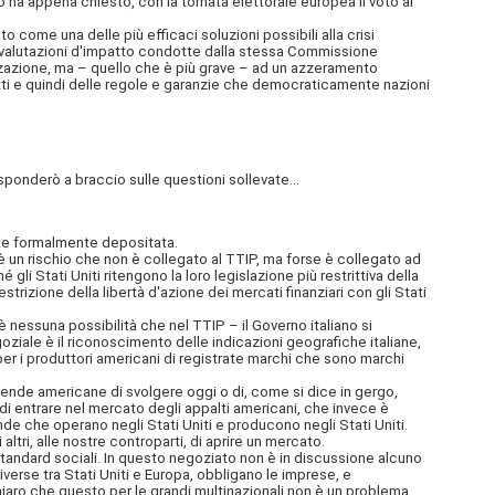
o ha appena chiesto, con la tornata elettorale europea il voto ai
ome una delle più efficaci soluzioni possibili alla crisi
e valutazioni d'impatto condotte dalla stessa Commissione
izzazione, ma – quello che è più grave – ad un azzeramento
diritti e quindi delle regole e garanzie che democraticamente nazioni
onderò a braccio sulle questioni sollevate...
ente formalmente depositata.
 un rischio che non è collegato al TTIP, ma forse è collegato ad
gli Stati Uniti ritengono la loro legislazione più restrittiva della
rizione della libertà d'azione dei mercati finanziari con gli Stati
 nessuna possibilità che nel TTIP – il Governo italiano si
ziale è il riconoscimento delle indicazioni geografiche italiane,
à per i produttori americani di registrate marchi che sono marchi
iende americane di svolgere oggi o di, come si dice in gergo,
 di entrare nel mercato degli appalti americani, che invece è
iende che operano negli Stati Uniti e producono negli Stati Uniti.
tri, alle nostre controparti, di aprire un mercato.
tandard sociali. In questo negoziato non è in discussione alcuno
erse tra Stati Uniti e Europa, obbligano le imprese, e
iaro che questo per le grandi multinazionali non è un problema,