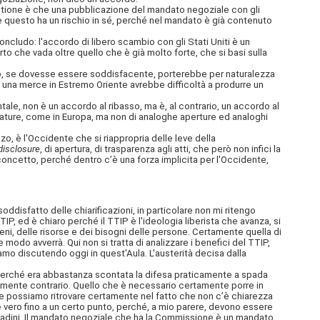
tione è che una pubblicazione del mandato negoziale con gli
 e questo ha un rischio in sé, perché nel mandato è già contenuto
cludo: l'accordo di libero scambio con gli Stati Uniti è un
 che vada oltre quello che è già molto forte, che si basi sulla
esto, se dovesse essere soddisfacente, porterebbe per naturalezza
di una merce in Estremo Oriente avrebbe difficoltà a produrre un
tale, non è un accordo al ribasso, ma è, al contrario, un accordo al
 mature, come in Europa, ma non di analoghe aperture ed analoghi
o, è l'Occidente che si riappropria delle leve della
disclosure
, di apertura, di trasparenza agli atti, che però non infici la
concetto, perché dentro c’è una forza implicita per l'Occidente,
ddisfatto delle chiarificazioni, in particolare non mi ritengo
, ed è chiaro perché il TTIP è l'ideologia liberista che avanza, si
ni, delle risorse e dei bisogni delle persone. Certamente quella di
modo avverrà. Qui non si tratta di analizzare i benefici del TTIP,
iamo discutendo oggi in quest'Aula. L'austerità decisa dalla
 perché era abbastanza scontata la difesa praticamente a spada
icamente contrario. Quello che è necessario certamente porre in
le possiamo ritrovare certamente nel fatto che non c’è chiarezza
e vero fino a un certo punto, perché, a mio parere, devono essere
ittadini. Il mandato negoziale che ha la Commissione è un mandato