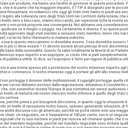
izzare per produrre, ma hanno una facilità di gestione di queste procedure.
e, che è la parte che ha maggiore impatto, il TTIP è disegnato per le picco
re fitosanitarie, ricordiamoci che oggi gli Stati Uniti hanno in piedi una seri
ato alla tolleranza zero degli Stati Uniti nei confronti della listeria, che
o a livello zero e bloccano, stanno bloccando, per ispezione tutta la nostra es
re o non potrà proporre una convergenza. Noi abbiamo una considerazione del
i giudicare se è meglio o peggio, ma certamente è diversa. E su questi punti
drà approvato dagli stati membri e nessuno stato membro, meno che mai It
eef,
cui lei ha fatto riferimento in maniera indiretta.
 cosa in questo meccanismo ci dovrebbe essere. Cosa dovrebbe esserci ? 
 che in più ci deve essere ? Ci devono essere alcuni principi di non discrimi
lla base della nazionalità. Questo fa salva totalmente la libertà di un Parlame
indennizzo equo rispetto a un esproprio, io credo che si parli semplicemente
 di pubblica utilità. Si dice: se l'esproprio è fatto per ragioni di pubblica u
sta è una norma spesso più a protezione del nostro interesse rispetto agli i
ori e commercio. Il nostro interesse oggi è portare gli altri allo stesso live
t
non protegge il dominio delle multinazionali. Il
copyright
protegge quella che
ione per cui noi abbiamo escluso dalla negoziazione, attraverso il cosiddetto
he, non essendosi dotata l'Europa di una normativa nei servizi audiovisivi, i
 livello di maturità nel nostro mercato molto inferiore a quello degli Stati U
to settore.
ne, perché prima o poi bisognerà discuterne, in quanto oggi la situazione è 
o un livello di tassazione molto basso, operano generando situazioni, di f
, ma andrà discussa con gli americani, perché ne potrà venire solo una maggi
 chiari. Un negoziato, se è trasparente al 100 per cento, non è un negoziat
negoziali che tu vuoi mettere in piedi per riuscire ad ottenere quello che ti 
tione del mandato negoziale, perché nel mandato negoziale sono incluse quel
adini di qual è il limite in ordine al quale non si può neanche proporre una 