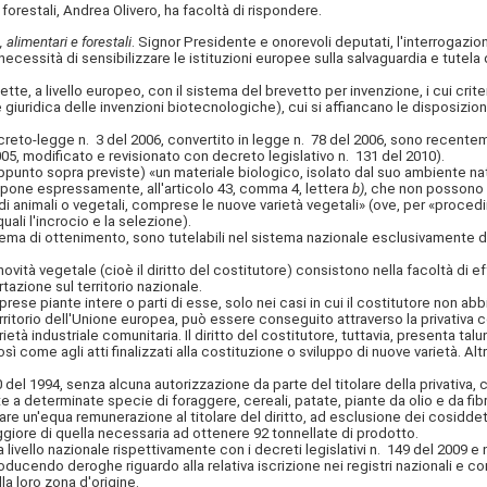
forestali, Andrea Olivero, ha facoltà di rispondere.
, alimentari e forestali
. Signor Presidente e onorevoli deputati, l'interrogazio
la necessità di sensibilizzare le istituzioni europee sulla salvaguardia e tute
, a livello europeo, con il sistema del brevetto per invenzione, i cui criter
 giuridica delle invenzioni biotecnologiche), cui si affiancano le disposiz
eto-legge n. 3 del 2006, convertito in legge n. 78 del 2006, sono recentem
005, modificato e revisionato con decreto legislativo n. 131 del 2010).
unto sopra previste) «un materiale biologico, isolato dal suo ambiente n
spone espressamente, all'articolo 43, comma 4, lettera
b)
, che non possono c
i animali o vegetali, comprese le nuove varietà vegetali» (ove, per «procedi
li l'incrocio e la selezione).
a di ottenimento, sono tutelabili nel sistema nazionale esclusivamente da 
vità vegetale (cioè il diritto del costitutore) consistono nella facoltà di effe
azione sul territorio nazionale.
e piante intere o parti di esse, solo nei casi in cui il costitutore non abbia 
rritorio dell'Unione europea, può essere conseguito attraverso la privativa co
à industriale comunitaria. Il diritto del costitutore, tuttavia, presenta talun
ì come agli atti finalizzati alla costituzione o sviluppo di nuove varietà. Al
 del 1994, senza
alcuna autorizzazione da parte del titolare della privativa, 
 determinate specie di foraggere, cereali, patate, piante da olio e da fibra, d
gare un'equa remunerazione al titolare del diritto, ad esclusione dei cosiddet
giore di quella necessaria ad ottenere 92 tonnellate di prodotto.
ivello nazionale rispettivamente con i decreti legislativi n. 149 del 2009 e 
oducendo deroghe riguardo alla relativa iscrizione nei registri nazionali e co
 loro zona d'origine.