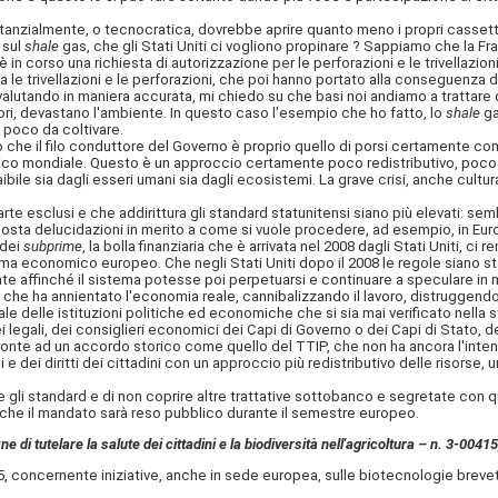
ialmente, o tecnocratica, dovrebbe aprire quanto meno i propri cassetti e di
 sul
shale
gas, che gli Stati Uniti ci vogliono propinare ? Sappiamo che la Fra
è in corso una richiesta di autorizzazione per le perforazioni e le trivellazio
 trivellazioni e le perforazioni, che poi hanno portato alla conseguenza d
valutando in maniera accurata, mi chiedo su che basi noi andiamo a trattare
ori, devastano l'ambiente. In questo caso l'esempio che ho fatto, lo
shale
ga
 poco da coltivare.
l filo conduttore del Governo è proprio quello di porsi certamente come zo
ico mondiale. Questo è un approccio certamente poco redistributivo, poco o
le sia dagli esseri umani sia dagli ecosistemi. La grave crisi, anche cultural
rte esclusi e che addirittura gli standard statunitensi siano più elevati: se
isposta delucidazioni in merito a come si vuole procedere, ad esempio, in Eur
 dei
subprime
, la bolla finanziaria che è arrivata nel 2008 dagli Stati Uniti, c
ema economico europeo. Che negli Stati Uniti dopo il 2008 le regole siano s
te affinché il sistema potesse poi perpetuarsi e continuare a speculare in m
che ha annientato l'economia reale, cannibalizzando il lavoro, distruggendo 
elle istituzioni politiche ed economiche che si sia mai verificato nella stor
ei legali, dei consiglieri economici dei Capi di Governo o dei Capi di Stato, de
nte ad un accordo storico come quello del TTIP, che non ha ancora l'intenz
 e dei diritti dei cittadini con un approccio più redistributivo delle risorse,
 gli standard e di non coprire altre trattative sottobanco e segretate con 
e il mandato sarà reso pubblico durante il semestre europeo.
ne di tutelare la salute dei cittadini e la biodiversità nell'agricoltura – n. 3-00415
ernente iniziative, anche in sede europea, sulle biotecnologie brevettabili,