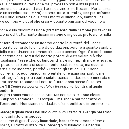
a sua richiesta di revisione del processo non è stata presa
per una cultura condivisa, libera da vincoli soffocanti. Porta la sua
isce un'assoluta sicurezza) e soprattutto «Hemlis», una piattaforma
é il suo arresto ha qualcosa molto di simbolico, sembra una
utore sembra – a quel che si sa – copiato pari pari dal vecchio e
one dalla discriminazione (trattamento della nazione più favorita
ione dal trattamento discriminatorio e ingiusto; protezione nella
entare direttamente un ricorso contro le autorità del Paese
to punto vorrei delle chiare delucidazioni, perché a quanto sembra
ll’ Italia e continuare a commercializzare semine Ogm. Se così fosse
no saremo esautorati del nostro potere di ostacolare ciò che
 qualsiasi Paese che, dotandosi di altre norme, infrange le nostre.
olo è poco chiaro perché scarsamente pubblicizzato, ma essere
parziale ed inesatta, perché ? Perché gli atti del TTIP sono
cui viviamo, economico, ambientale, che agirà sui nostri usi e
o del negoziato per un partenariato transatlantico su commercio e
trattare sottobanco sul nostro futuro, cosa hanno fatto per
ce ? Il
Centre for Economic Policy Research
di Londra, al quale
pendente.
 per i primi cinque anni di vita. Ma non solo, ci sono alcuni
olo, Gruppo Santander, JP Morgan – ma anche nel concetto di
dipendente. Non siamo nel dubbio di un conflitto d'interesse, ma
 leader
, il quale vanta nel suo
curriculum
il fatto di aver già prestato
l conflitto di interesse.
 consumo di grandi
lobby
finanziarie, bancarie ed economiche e
ompact
, al Patto di stabilità al pareggio di bilancio. Le risorse