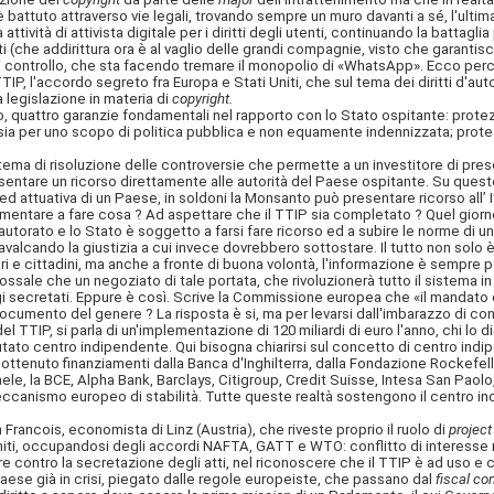
 battuto attraverso vie legali, trovando sempre un muro davanti a sé, l'ultim
ità di attivista digitale per i diritti degli utenti, continuando la battaglia 
nti (che addirittura ora è al vaglio delle grandi compagnie, visto che garant
 controllo, che sta facendo tremare il monopolio
di «WhatsApp». Ecco perch
 TTIP, l'accordo segreto fra Europa e Stati Uniti, che sul tema dei diritti d'a
 legislazione in materia di
copyright.
 quattro garanzie fondamentali nel rapporto con lo Stato ospitante: protezi
sia per uno scopo di politica pubblica e non equamente indennizzata; protez
ema di risoluzione delle controversie che permette a un investitore di pres
presentare un ricorso direttamente alle autorità del Paese ospitante. Su ques
iva ed attuativa di un Paese, in soldoni la Monsanto può presentare ricorso a
lamentare a fare cosa ? Ad aspettare che il TTIP sia completato ? Quel gior
torato e lo Stato è soggetto a farsi fare ricorso ed a subire le norme di un
scavalcando la giustizia a cui invece dovrebbero sottostare. Il tutto non s
ari e cittadini, ma anche a fronte di buona volontà, l'informazione è sempre 
ale che un negoziato di tale portata, che rivoluzionerà tutto il sistema in 
d oggi secretati. Eppure è così. Scrive la Commissione europea che «il mandat
cumento del genere ? La risposta è si, ma per levarsi dall'imbarazzo di con
l TTIP, si parla di un'implementazione di 120 miliardi di euro l'anno, chi lo di
tato centro indipendente. Qui bisogna chiarirsi sul concetto di centro indi
ttenuto finanziamenti dalla Banca d'Inghilterra, dalla Fondazione Rockefeller
aele, la BCE, Alpha Bank, Barclays, Citigroup, Credit Suisse, Intesa San Pa
Meccanismo europeo di stabilità. Tutte queste realtà sostengono il centro in
ancois, economista di Linz (Austria), che riveste proprio il ruolo di
project
niti, occupandosi degli accordi NAFTA, GATT e WTO: conflitto di interesse ne
 contro la secretazione degli atti, nel riconoscere che il TTIP è ad uso e
 Paese già in crisi, piegato dalle regole europeiste, che passano dal
fiscal c