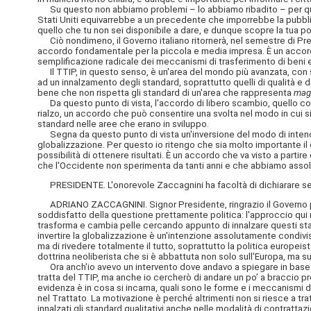
Su questo non abbiamo problemi – lo abbiamo ribadito – per quel
Stati Uniti equivarrebbe a un precedente che imporrebbe la pubblic
quello che tu non sei disponibile a dare, e dunque scopre la tua p
Ciò nondimeno, il Governo italiano ritornerà, nel semestre di Pres
accordo fondamentale per la piccola e media impresa. È un accordo
semplificazione radicale dei meccanismi di trasferimento di beni e di
Il TTIP, in questo senso, è un'area del mondo più avanzata, con s
ad un innalzamento degli standard, soprattutto quelli di qualità e d
bene che non rispetta gli standard di un'area che rappresenta
mag
Da questo punto di vista, l'accordo di libero scambio, quello con gl
rialzo, un accordo che può consentire una svolta nel modo in cui s
standard nelle aree che erano in sviluppo.
Segna da questo punto di vista un'inversione del modo di intendere 
globalizzazione. Per questo io ritengo che sia molto importante il 
possibilità di ottenere risultati. È un accordo che va visto a part
che l'Occidente non sperimenta da tanti anni e che abbiamo assol
PRESIDENTE. L'onorevole Zaccagnini ha facoltà di dichiarare se sia
ADRIANO ZACCAGNINI. Signor Presidente, ringrazio il Governo per il 
soddisfatto della questione prettamente politica: l'approccio qui n
trasforma e cambia pelle cercando appunto di innalzare questi stan
invertire la globalizzazione è un'intenzione assolutamente condivis
ma di rivedere totalmente il tutto, soprattutto la politica europeis
dottrina neoliberista che si è abbattuta non solo sull'Europa, ma su
Ora anch'io avevo un intervento dove andavo a spiegare in base a
tratta del TTIP, ma anche io cercherò di andare un po’ a braccio p
evidenza è in cosa si incarna, quali sono le forme e i meccanismi
nel Trattato. La motivazione è perché altrimenti non si riesce a t
innalzati gli standard qualitativi anche nelle modalità di contrat