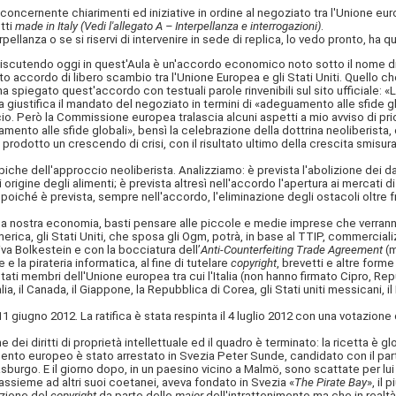
ernente chiarimenti ed iniziative in ordine al negoziato tra l'Unione europe
tti
made in Italy (Vedi l'allegato A – Interpellanza e interrogazioni)
.
llanza o se si riservi di intervenire in sede di replica, lo vedo pronto, ha qu
endo oggi in quest'Aula è un'accordo economico noto sotto il nome di TTI
to accordo di libero scambio tra l'Unione Europea e gli Stati Uniti. Quello ch
spiegato quest'accordo con testuali parole rinvenibili sul sito ufficiale: «Lo
giustifica il mandato del negoziato in termini di «adeguamento alle sfide 
o. Però la Commissione europea tralascia alcuni aspetti a mio avviso di pr
nto alle sfide globali», bensì la celebrazione della dottrina neoliberista
odotto un crescendo di crisi, con il risultato ultimo della crescita smisurata 
e dell'approccio neoliberista. Analizziamo: è prevista l'abolizione dei dazi
origine degli alimenti; è prevista altresì nell'accordo l'apertura ai mercati di
poiché è prevista, sempre nell'accordo, l'eliminazione degli ostacoli oltre fro
nostra economia, basti pensare alle piccole e medie imprese che verranno 
ica, gli Stati Uniti, che sposa gli Ogm, potrà, in base al TTIP, commercializ
iva Bolkestein e con la bocciatura dell’
Anti-Counterfeiting Trade Agreement
(m
e la pirateria informatica, al fine di tutelare
copyright
, brevetti e altre forme 
ati membri dell'Unione europea tra cui l'Italia (non hanno firmato Cipro, R
alia, il Canada, il Giappone, la Repubblica di Corea, gli Stati uniti messicani
 giugno 2012. La ratifica è stata respinta il 4 luglio 2012 con una votazion
ei diritti di proprietà intellettuale ed il quadro è terminato: la ricetta è gl
 europeo è stato arrestato in Svezia Peter Sunde, candidato con il partito p
sburgo. E il giorno dopo, in un paesino vicino a Malmö, sono scattate per lui
, assieme ad altri suoi coetanei, aveva fondato in Svezia «
The Pirate Bay
», il 
azione del
copyright
da parte delle
major
dell'intrattenimento ma che in realt