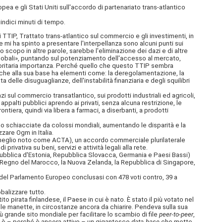
a e gli Stati Uniti sull'accordo di partenariato trans-atlantico
indici minuti di tempo.
P, Trattato trans-atlantico sul commercio e gli investimenti, in
e mi ha spinto a presentare l'interpellanza sono alcuni punti sui
 scopo in altre parole, sarebbe l'eliminazione dei dazi e di altre
globali», puntando sul potenziamento dell'accesso al mercato,
ioritaria importanza. Perché quello che questo TTIP sembra
, che alla sua base ha elementi come: la deregolamentazione,
la
delle disuguaglianze, dell'instabilità finanziaria e degli squilibri
 sul commercio transatlantico, sui prodotti industriali ed agricoli,
 appalti pubblici aprendo ai privati, senza alcuna restrizione, le
ntiera, quindi via libera a farmaci, a diserbanti, a prodotti
schiacciate da colossi mondiali, aumentando le disparità e la
zare Ogm in Italia.
eglio noto come ACTA), un accordo commerciale plurilaterale
di privativa su beni, servizi e attività legali alla rete.
epubblica d'Estonia, Repubblica Slovacca, Germania e Paesi Bassi)
, il Regno del Marocco, la Nuova Zelanda, la Repubblica di Singapore,
e del Parlamento Europeo conclusasi con 478 voti contro, 39 a
obalizzare tutto.
irata finlandese, il Paese in cui è nato. È stato il più votato nel
 le manette, in circostanze ancora da chiarire. Pendeva sulla sua
più grande sito mondiale per facilitare lo scambio di file
peer-to-peer
,
à è – perché è ancora attivo – un gigantesco
data-base
che mette