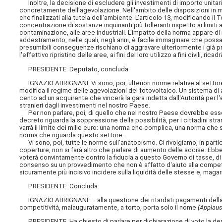
Inoltre, la decisione di escludere gli investimenti di importo unitar
concretamente dell'agevolazione. Nell'ambito delle disposizioni
in 
che finalizzati alla tutela dell'ambiente. L'articolo 13, modificando il Te
concentrazione di sostanze inquinanti più tolleranti rispetto ai limiti a
contaminazione, alle aree industriali. L'impatto della norma appare di n
addestramento, nelle quali, negli anni, è facile immaginare che poss
presumibili conseguenze rischiano di aggravare ulteriormente i già prec
l'effettivo ripristino delle aree, ai fini del loro utilizzo a fini civili, ri
PRESIDENTE. Deputato, concluda.
IGNAZIO ABRIGNANI. Vi sono, poi, ulteriori norme relative al setto
modifica il regime delle agevolazioni del fotovoltaico. Un sistema di 
cento ad un acquirente che vincerà la gara indetta dall'Autorità per l'
stranieri dagli investimenti nel nostro Paese.
Per non parlare, poi, di quello che nel nostro Paese dovrebbe essere
decreto riguarda la soppressione della possibilità, per i cittadini stra
varrà il limite dei mille euro: una norma che complica, una norma che 
norma che riguarda questo settore.
Vi sono, poi, tutte le norme sull'anatocismo. Ci rivolgiamo, in partic
coperture, non si farà altro che parlare di aumento delle accise. Eb
voterà convintamente contro la fiducia a questo Governo di tasse, d
consenso su un provvedimento che non è affatto d'aiuto alla competiti
sicuramente più incisivo incidere sulla liquidità delle stesse e, magari
PRESIDENTE. Concluda.
IGNAZIO ABRIGNANI. ... alla questione dei ritardati pagamenti dell
competitività, malauguratamente, a torto, porta solo il nome
(Applausi
PRESIDENTE. Ha chiesto di parlare per dichiarazione di voto la deputa