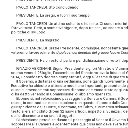
PAOLO TANCREDI. Sto concludendo.
PRESIDENTE. La prego, è fuori il suo tempo...
PAOLO TANCREDI. Un attimo soltanto e ho finito. Ci sono i miei inter
fotovoltaico. Però, a normativa vigente, dopo tre anni, ad andare a r
politiche di sviluppo.
PRESIDENTE. La ringrazio.
PAOLO TANCREDI. Grazie Presidente, comunque, nonostante questo,
voteremo favorevolmente
(Applausi dei deputati del gruppo Nuovo Cen
PRESIDENTE. Ha chiesto di parlare per dichiarazione di voto il depu
IGNAZIO ABRIGNANI. Signor Presidente, signori Ministro e Viceministr
scorso venerdì 25 luglio, l'assemblea del Senato votava la fiducia a
2014, il cosiddetto decreto competitività, oggi all'esame di questo r
Il Governo, a distanza di una settimana, pone quindi nuovamente la f
Esecutivo ha chiesto e ottenuto modifiche importanti, presentando pr
quindici emendamenti soppressivi di norme che erano state aggiunte in
ci ha detto venendo in Commissione: ci abbiamo ripensato.
Ebbene sì, nel velocissimo passaggio tra Senato e Camera, il Gover
quindi, in contrasto in maniera palese con quanto disposto dalla Cos
giurisprudenza della Corte, e contrario, tra l'altro, ai numerosi richia
testo si era arricchito di ben 32 nuovi articoli, rispetto ai 35 iniziali,
dell'ordinamento e su svariati oggetti.
Ci chiediamo perciò se durante il passaggio al Senato il Governo fo
soppressivi alla Camera evidentemente
qualcosa non deve avere funz