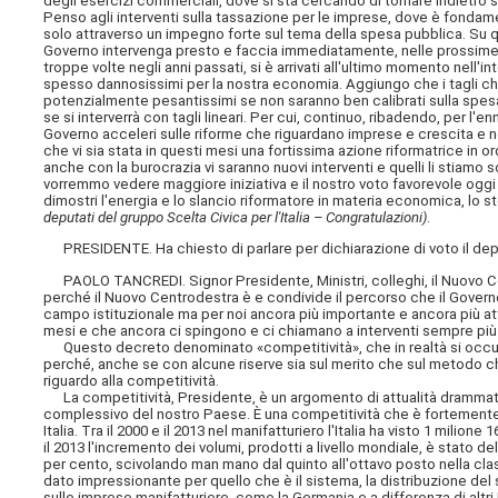
degli esercizi commerciali, dove si sta cercando di tornare indietro su
Penso agli interventi sulla tassazione per le imprese, dove è fondament
solo attraverso un impegno forte sul tema della spesa pubblica. Su qu
Governo intervenga presto e faccia immediatamente, nelle prossime s
troppe volte negli anni passati, si è arrivati all'ultimo momento nell'inte
spesso dannosissimi per la nostra economia. Aggiungo che i tagli ch
potenzialmente pesantissimi se non saranno ben calibrati sulla spesa i
se si interverrà con tagli lineari. Per cui, continuo, ribadendo, per l'e
Governo acceleri sulle riforme che riguardano imprese e crescita e 
che vi sia stata in questi mesi una fortissima azione riformatrice in or
anche con la burocrazia vi saranno nuovi interventi e quelli li stia
vorremmo vedere maggiore iniziativa e il nostro voto favorevole oggi s
dimostri l'energia e lo slancio riformatore in materia economica, lo
deputati del gruppo Scelta Civica per l'Italia – Congratulazioni)
.
PRESIDENTE. Ha chiesto di parlare per dichiarazione di voto il dep
PAOLO TANCREDI. Signor Presidente, Ministri, colleghi, il Nuovo Ce
perché il Nuovo
Centrodestra è e condivide il percorso che il Govern
campo istituzionale ma per noi ancora più importante e ancora più 
mesi e che ancora ci spingono e ci chiamano a interventi sempre più 
Questo decreto denominato «competitività», che in realtà si occupa
perché, anche se con alcune riserve sia sul merito che sul metodo ch
riguardo alla competitività.
La competitività, Presidente, è un argomento di attualità drammatic
complessivo del nostro Paese. È una competitività che è fortemente me
Italia. Tra il 2000 e il 2013 nel manifatturiero l'Italia ha visto 1 milion
il 2013 l'incremento dei volumi, prodotti a livello mondiale, è stato del
per cento, scivolando man mano dal quinto all'ottavo posto nella clas
dato impressionante per quello che è il sistema, la distribuzione d
sulle imprese manifatturiere, come la Germania e a differenza di altri