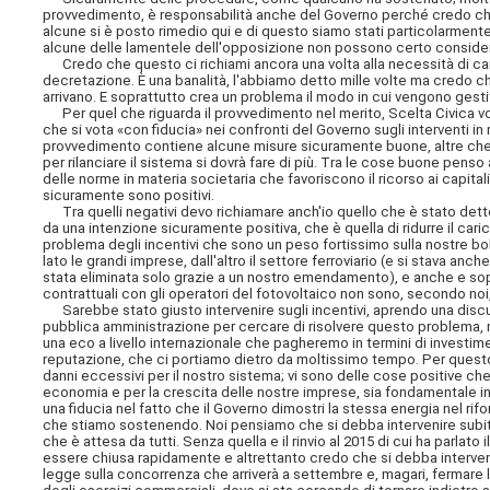
provvedimento, è responsabilità anche del Governo perché credo che s
alcune si è posto rimedio qui e di questo siamo stati particolarmente
alcune delle lamentele dell'opposizione non possono certo considerar
Credo che questo ci richiami ancora una volta alla necessità di cam
decretazione. È una banalità, l'abbiamo detto mille volte ma credo ch
arrivano. E soprattutto crea un problema il modo in cui vengono gesti
Per quel che riguarda il provvedimento nel merito, Scelta Civica vote
che si vota «con fiducia» nei confronti del Governo sugli interventi 
provvedimento contiene alcune misure sicuramente buone, altre che
per rilanciare il sistema si dovrà fare di più. Tra le cose buone penso
delle norme in materia societaria che favoriscono il ricorso ai capitali
sicuramente sono positivi.
Tra quelli negativi devo richiamare anch'io quello che è stato detto o
da una intenzione sicuramente positiva, che è quella di ridurre il ca
problema degli incentivi che sono un peso fortissimo sulla nostre bolle
lato le grandi imprese, dall'altro il settore ferroviario (e si stava an
stata eliminata solo grazie a un nostro emendamento), e
anche e sop
contrattuali con gli operatori del fotovoltaico non sono, secondo noi,
Sarebbe stato giusto intervenire sugli incentivi, aprendo una discus
pubblica amministrazione per cercare di risolvere questo problema,
una eco a livello internazionale che pagheremo in termini di investime
reputazione, che ci portiamo dietro da moltissimo tempo. Per quest
danni eccessivi per il nostro sistema; vi sono delle cose positive che 
economia e per la crescita delle nostre imprese, sia fondamentale int
una fiducia nel fatto che il Governo dimostri la stessa energia nel ri
che stiamo sostenendo. Noi pensiamo che si debba intervenire subito
che è attesa da tutti. Senza quella e il rinvio al 2015 di cui ha parlat
essere chiusa rapidamente e altrettanto credo che si debba intervenir
legge sulla concorrenza che arriverà a settembre e, magari, fermare