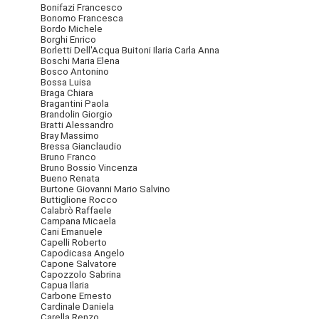
Bonifazi Francesco
Bonomo Francesca
Bordo Michele
Borghi Enrico
Borletti Dell'Acqua Buitoni Ilaria Carla Anna
Boschi Maria Elena
Bosco Antonino
Bossa Luisa
Braga Chiara
Bragantini Paola
Brandolin Giorgio
Bratti Alessandro
Bray Massimo
Bressa Gianclaudio
Bruno Franco
Bruno Bossio Vincenza
Bueno Renata
Burtone Giovanni Mario Salvino
Buttiglione Rocco
Calabrò Raffaele
Campana Micaela
Cani Emanuele
Capelli Roberto
Capodicasa Angelo
Capone Salvatore
Capozzolo Sabrina
Capua Ilaria
Carbone Ernesto
Cardinale Daniela
Carella Renzo