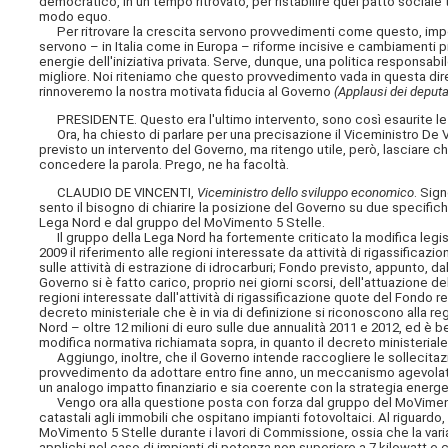
democratico, in un tempo ritrovato, per ristabilire quel patto social
modo equo.
Per ritrovare la crescita servono provvedimenti come questo, importan
servono – in Italia come in Europa – riforme incisive e cambiamenti p
energie dell'iniziativa privata. Serve, dunque, una politica responsabi
migliore. Noi riteniamo che questo provvedimento vada in questa dir
rinnoveremo la nostra motivata fiducia al Governo
(Applausi dei deputa
PRESIDENTE. Questo era l'ultimo intervento, sono così esaurite le d
Ora, ha chiesto di parlare per una precisazione il Viceministro De 
previsto un intervento del Governo, ma ritengo utile, però, lasciare 
concedere la parola. Prego, ne ha facoltà.
CLAUDIO DE VINCENTI,
Viceministro dello sviluppo economico
. Sig
sento il bisogno di chiarire la posizione del Governo su due specifich
Lega Nord e dal gruppo del MoVimento 5 Stelle.
Il gruppo della Lega Nord ha fortemente criticato la modifica legisla
2009 il riferimento alle regioni interessate da attività di rigassificaz
sulle attività di estrazione di idrocarburi; Fondo previsto, appunto, da
Governo si è fatto carico, proprio nei giorni scorsi, dell'attuazione de
regioni interessate dall'attività di rigassificazione quote del Fondo r
decreto ministeriale che è in via di definizione si riconoscono alla 
Nord – oltre 12 milioni di euro sulle due annualità 2011 e 2012, ed è b
modifica normativa richiamata sopra, in quanto il decreto ministeriale
Aggiungo, inoltre, che il Governo intende raccogliere le sollecitazio
provvedimento da adottare entro fine anno, un meccanismo agevolativo 
un analogo impatto finanziario e sia coerente con la strategia energe
Vengo ora alla questione posta con forza dal gruppo del MoVimento 5 
catastali agli immobili che ospitano impianti fotovoltaici. Al riguardo,
MoVimento 5 Stelle durante i lavori di Commissione, ossia che la varia
applichi nel caso di impianti di potenza non superiore a 7 kilowatt e