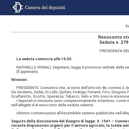
X
Resoconto ste
Seduta n. 279
PRESIDENZA DEL
La seduta comincia alle 19,55.
RAFFAELLO VIGNALI,
Segretario
, legge il processo verbale della se
(È approvato).
Missioni.
PRESIDENTE. Comunico che, ai sensi dell'articolo 46, comma 2, del R
De Girolamo, Dellai, Di Lello, Epifani, Fedriga, Ferranti, Fico, Gregori
Scalfarotto, Scotto, Speranza, Tabacci, Velo e Vito sono in missione
I deputati in missione sono complessivamente ottantuno, come risu
nell’
allegato A
al resoconto della seduta odierna.
Ulteriori comunicazioni all'Assemblea saranno pubblicate nell’
alle
Seguito della discussione del disegno di legge: S. 1541 – Conver
recante disposizioni urgenti per il settore agricolo, la tutela am