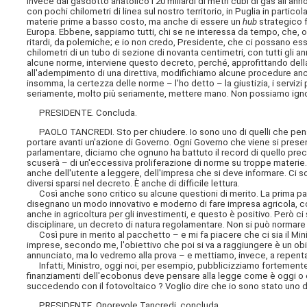
invece dal gasdotto anatolico i 20 miliardi di metri cubi di gas all'a
con pochi chilometri di linea sul nostro territorio, in Puglia in partic
materie prime a basso costo, ma anche di essere un
hub
strategico f
Europa. Ebbene, sappiamo tutti, chi se ne interessa da tempo, che, o
ritardi, da polemiche; e io non credo, Presidente, che ci possano es
chilometri di un tubo di sezione di novanta centimetri, con tutti gli 
alcune norme, interviene questo decreto, perché, approfittando dell
all'adempimento di una direttiva, modifichiamo alcune procedure anch
insomma, la certezza delle norme – l'ho detto – la giustizia, i servi
seriamente, molto più seriamente, mettere mano. Non possiamo ignor
PRESIDENTE. Concluda.
PAOLO TANCREDI. Sto per chiudere. Io sono uno di quelli che pensa 
portare avanti un'azione di Governo. Ogni Governo che viene si prese
parlamentare, diciamo che ognuno ha battuto il record di quello prec
scuserà – di un'eccessiva proliferazione di norme su troppe materie. S
anche dell'utente a leggere, dell'impresa che si deve informare. Ci so
diversi sparsi nel decreto. È anche di difficile lettura.
Così anche sono critico su alcune questioni di merito. La prima pa
disegnano un modo innovativo e moderno di
fare impresa agricola, 
anche in agricoltura per gli investimenti, e questo è positivo. Però 
disciplinare, un decreto di natura regolamentare. Non si può normare 
Così pure in merito al pacchetto – e mi fa piacere che ci sia il Minist
imprese, secondo me, l'obiettivo che poi si va a raggiungere è un obi
annunciato, ma lo vedremo alla prova – e mettiamo, invece, a repentag
Infatti, Ministro, oggi noi, per esempio, pubblicizziamo fortemente
finanziamenti dell'ecobonus deve pensare alla legge come è oggi o 
succedendo con il fotovoltaico ? Voglio dire che io sono stato uno de
PRESIDENTE. Onorevole Tancredi, concluda.