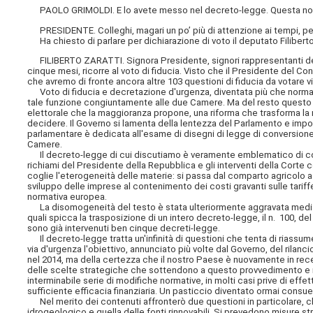
PAOLO GRIMOLDI. E lo avete messo nel decreto-legge. Questa no
PRESIDENTE. Colleghi, magari un po’ più di attenzione ai tempi, pe
Ha chiesto di parlare per dichiarazione di voto il deputato Filiberto 
FILIBERTO ZARATTI. Signora Presidente, signori rappresentanti del G
cinque mesi, ricorre al voto di fiducia. Visto che il Presidente del C
che avremo di fronte ancora altre 103 questioni di fiducia da votare vi
Voto di fiducia e decretazione d'urgenza, diventata più che normale
tale funzione congiuntamente alle due Camere. Ma del resto questo m
elettorale che la maggioranza
propone, una riforma che trasforma la 
decidere. Il Governo si lamenta della lentezza del Parlamento e impon
parlamentare è dedicata all'esame di disegni di legge di conversione d
Camere.
Il decreto-legge di cui discutiamo è veramente emblematico di come
richiami del Presidente della Repubblica e gli interventi della Corte 
coglie l'eterogeneità delle materie: si passa dal comparto agricolo a q
sviluppo delle imprese al contenimento dei costi gravanti sulle tariffe
normativa europea.
La disomogeneità del testo è stata ulteriormente aggravata mediante l
quali spicca la trasposizione di un intero decreto-legge, il n. 100, del
sono già intervenuti ben cinque decreti-legge.
Il decreto-legge tratta un'infinità di questioni che tenta di riassumer
via d'urgenza l'obiettivo, annunciato più volte dal Governo, del rila
nel 2014, ma della certezza che il nostro Paese è nuovamente in re
delle scelte strategiche che sottendono a questo provvedimento e no
interminabile serie di modifiche normative, in molti casi prive di effet
sufficiente efficacia finanziaria. Un pasticcio diventato ormai consu
Nel merito dei contenuti affronterò due questioni in particolare,
idrogeologico e quella delle fonti rinnovabili. Si prevedono misure str