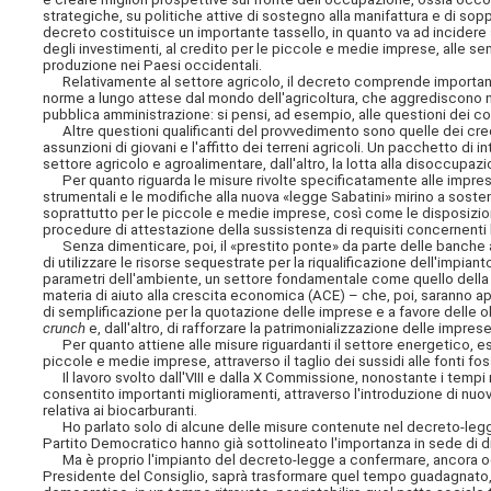
strategiche, su politiche attive di sostegno alla manifattura e di sopp
decreto costituisce un importante tassello, in quanto va ad incidere su
degli investimenti, al credito per le piccole e medie imprese, alle s
produzione nei Paesi occidentali.
Relativamente al settore agricolo, il decreto comprende importanti m
norme a lungo attese dal mondo dell'agricoltura, che aggrediscono nod
pubblica amministrazione: si pensi, ad esempio, alle questioni dei co
Altre questioni qualificanti del provvedimento sono quelle dei credit
assunzioni di giovani e l'affitto dei terreni agricoli. Un pacchetto di i
settore agricolo e
agroalimentare, dall'altro, la lotta alla disoccupaz
Per quanto riguarda le misure rivolte specificatamente alle imprese,
strumentali e le modifiche alla nuova «legge Sabatini» mirino a sosten
soprattutto per le piccole e medie imprese, così come le disposizion
procedure di attestazione della sussistenza di requisiti concernenti l'
Senza dimenticare, poi, il «prestito ponte» da parte delle banche all
di utilizzare le risorse sequestrate per la riqualificazione dell'impiant
parametri dell'ambiente, un settore fondamentale come quello della si
materia di aiuto alla crescita economica (ACE) – che, poi, saranno app
di semplificazione per la quotazione delle imprese e a favore delle ob
crunch
e, dall'altro, di rafforzare la patrimonializzazione delle imprese
Per quanto attiene alle misure riguardanti il settore energetico, 
piccole e medie imprese, attraverso il taglio dei sussidi alle fonti fossi
Il lavoro svolto dall'VIII e dalla X Commissione, nonostante i tempi r
consentito importanti miglioramenti, attraverso l'introduzione di nuo
relativa ai biocarburanti.
Ho parlato solo di alcune delle misure contenute nel decreto-legge, t
Partito Democratico hanno già sottolineato l'importanza in sede di di
Ma è proprio l'impianto del decreto-legge a confermare, ancora oggi, 
Presidente del Consiglio, saprà trasformare quel tempo guadagnato, 