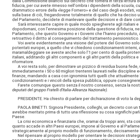
dalla Commissione Bilancio sul decreto che tornerà in terza lettura
fiducia, per cui avete rimesso nell'ombra i dipendenti della scuola, cu
drammatico errore della «legge Fornero» e del caso degli esodati, voi 
sulla base di ciò, fregandovene totalmente di quello che ha deciso 
del Parlamento, decidete di manlevare quelle decisioni e di dare con
Sarà interessante capire in quale modo spiegherete agli italiani e 
dopodomani, con l'ennesima posizione della questione di fiducia, neghe
Parlamento, che questo Governo e i Governi che l'hanno preceduto, a
retroattivo il diritto al conseguimento del trattamento pensionistico.
Voi avete evidentemente una visione del potere del Governo solo e 
potentati europei, a quello che vi chiedono condizionamenti interni, 
maramaldeggiare se aveste anche solo l'1 per cento di quella protervi
italiani, additando gli altri componenti e gli altri partiti della poli
riformatore.
A voi resta solo, per dimostrare un pizzico di residua buona fede, un
immediatamente i 50 o 60 migliori trentenni laureati nelle discipline
finanze, mandando a casa con ignominia tutti quelli che attualmente l
condizionamenti e i vincoli della spesa pubblica, oppure consegnerete l
Farete comunque questo senza il nostro consenso, senza la nostra ap
deputati del gruppo Fratelli d'Italia
-
Alleanza Nazionale)
.
PRESIDENTE. Ha chiesto di parlare per dichiarazione di voto la depu
PAOLA BINETTI. Signora Presidente, colleghi, un decreto con un ti
avrebbe meritato prima di tutto una riflessione su cosa significhi p
Paese.
La crisi economica e finanziaria che, oramai da troppi anni, sta coi
quanto accade in altri Paesi europei, impone al Governo e al Parlamen
strategicamente al proprio modello di funzionamento, decisamente ina
Nel ripensare al proprio modello per orientare le decisioni strateg