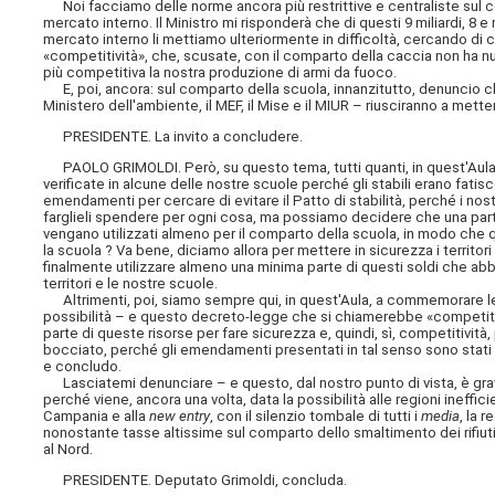
Noi facciamo delle norme ancora più restrittive e centraliste sul c
mercato interno. Il Ministro mi risponderà che di questi 9 miliardi, 8 e
mercato interno li mettiamo ulteriormente in difficoltà, cercando d
«competitività», che, scusate, con il comparto della caccia non ha nul
più competitiva la nostra produzione di armi da fuoco.
E, poi, ancora: sul comparto della scuola, innanzitutto, denuncio che
Ministero dell'ambiente, il MEF, il Mise e il MIUR – riusciranno a mett
PRESIDENTE. La invito a concludere.
PAOLO GRIMOLDI. Però, su questo tema, tutti quanti, in quest'Aula,
verificate in alcune delle nostre scuole perché gli stabili erano fati
emendamenti per cercare di evitare il Patto di stabilità, perché i nos
farglieli spendere per ogni cosa, ma possiamo decidere che una parte d
vengano utilizzati almeno per il comparto della scuola, in modo che 
la scuola ? Va bene, diciamo allora per mettere in sicurezza i terri
finalmente utilizzare almeno una minima parte di questi soldi che abbi
territori e le nostre scuole.
Altrimenti, poi, siamo sempre qui, in quest'Aula, a commemorare le
possibilità – e questo decreto-legge che si chiamerebbe «competitivit
parte di queste risorse per fare sicurezza e, quindi, sì, competitivit
bocciato, perché gli emendamenti presentati in tal senso sono stati b
e concludo.
Lasciatemi denunciare – e questo, dal nostro punto di vista, è gravi
perché viene, ancora una volta, data la possibilità alle regioni inefficien
Campania e alla
new entry
, con il silenzio tombale di tutti i
media
, la 
nonostante tasse altissime sul comparto dello smaltimento dei rifiuti s
al Nord.
PRESIDENTE. Deputato Grimoldi, concluda.