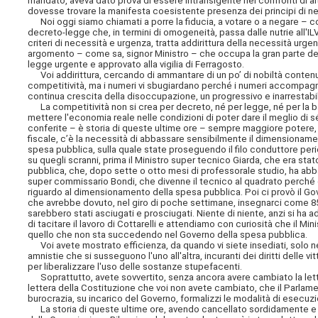
mandato, aveva dato prova di essere intransigente nei confronti di altr
dovesse trovare la manifesta coesistente presenza dei principi di n
Noi oggi siamo chiamati a porre la fiducia, a votare o a negare – come
decreto-legge che, in termini di omogeneità, passa dalle nutrie all'ILV
criteri di necessità e urgenza, tratta addirittura della necessità urge
argomento – come sa, signor Ministro – che occupa la gran parte del d
legge urgente e approvato alla vigilia di Ferragosto.
Voi addirittura, cercando di ammantare di un po’ di nobiltà contenu
competitività, ma i numeri vi sbugiardano perché i numeri accompagn
continua crescita della disoccupazione, un progressivo e inarrestabi
La competitività non si crea per decreto, né per legge, né per la 
mettere l'economia reale nelle condizioni di poter dare il meglio di sé
conferite – è storia di queste ultime ore – sempre maggiore potere, l
fiscale, c’è la necessità di abbassare sensibilmente il dimensionam
spesa pubblica, sulla quale state proseguendo il filo conduttore per
su quegli scranni, prima il Ministro super tecnico Giarda, che era sta
pubblica, che, dopo sette o otto mesi di professorale studio, ha abb
super commissario Bondi, che divenne il tecnico al quadrato perché e
riguardo al dimensionamento della spesa pubblica. Poi ci provò il Gove
che avrebbe dovuto, nel giro di poche settimane, insegnarci come 850 m
sarebbero stati asciugati e prosciugati. Niente di niente, anzi si h
di tacitare il lavoro di Cottarelli e attendiamo con curiosità che il 
quello che non sta succedendo nel Governo della spesa pubblica.
Voi avete mostrato efficienza, da quando vi siete insediati, solo nel l
amnistie che si susseguono l'uno all'altra, incuranti dei diritti delle v
per liberalizzare l'uso delle sostanze stupefacenti.
Soprattutto, avete sovvertito, senza ancora avere cambiato la lett
lettera della Costituzione che voi non avete cambiato, che il Parlam
burocrazia, su incarico del Governo, formalizzi le modalità di esecuz
La storia di queste ultime ore, avendo cancellato sordidamente e s