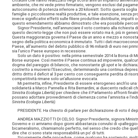
cittadini che hanno realizzato negli scorsi anni un impianto alimen
ambiente, che mi vede primo firmatario, vengono esclusi dal pagamento
autoconsumo di potenza inferiore a 20 kilowatt. Sotto questa soglia si t
famiglie o piccolissime realtà produttive, e tale esenzione, senza pr
invece significativi effetti sulle filiere produttive distribuite, impat
questo emendamento abbiamo dimostrato che era possibile percorrer
Signor Presidente, nell'annunciare il voto contrario alla richiesta di 
questo decreto-legge che non può essere votato ma è, più in general
Questa maggioranza governa il Paese da un anno e mezzo e nonostante
segno della politica economica è immutato. Tutti i dati macroeconomi
Paese, all'aumento del debito pubblico di 96 miliardi di euro nei primi
sia l'unico Paese europeo in recessione.
Solo un dato è positivo: nella prima semestrale 2014 la Borsa di Mil
Borse europee. Così mentre il Paese continua ad impoverire, qualcuno
dogma del pareggio di
bilancio, che nonostante gli
spot
e le dichiara
costretto a muoversi l'Esecutivo, determinando una continua depress
dritto dritto il deficit al 3 per cento con conseguente perdita di riso
competitività rimane solo un'allusione evocata.
Mi permetta, infine, Presidente di essere eterogeneo anch'io una vo
solidarietà a Marco Pannella e Rita Bernardini, ai duecento radicali 
Sinistra Ecologia Libertà)
per chiedere che il Parlamento affronti final
possano adottare provvedimenti di clemenza come l'amnistia e l'ind
Sinistra Ecologia Libertà)
.
PRESIDENTE. Ha chiesto di parlare per dichiarazione di voto il depu
ANDREA MAZZIOTTI DI CELSO. Signor Presidente, signora Ministra, on
Governo e ci arriviamo dopo giorni abbastanza convulsi di «palleggi
bicameralismo, chiamiamolo perfetto, nel senso che credo che quel
dire che ci sono state responsabilità un po’ di tutti.
Sicuramente delle procedure, come qualcuno ha sostenuto; molto di