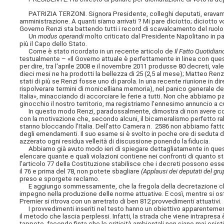
PATRIZIA TERZONI. Signora Presidente, colleghi deputati, eravamo qu
amministrazione. A quanti siamo arrivati ? Mi pare diciotto; diciotto vot
Governo Renzi sta battendo tutti i record di scavalcamento del ruol
Un
modus operandi
molto criticato dal Presidente Napolitano in 
più il Capo dello Stato.
Come è stato ricordato in un recente articolo de
Il Fatto Quotidian
testualmente – «Il Governo attuale è perfettamente in linea con ques
per dire, tra l'aprile 2008 e il novembre 2011 produsse 80 decreti, vale
dieci mesi ne ha prodotti la bellezza di 25 (2,5 al mese); Matteo Renzi
stati di più se Renzi fosse uno di parola. In una recente riunione in di
rispolverare termini di monicelliana memoria), nel panico generale de
Italia», minacciando di accorciare le ferie a tutti. Non che abbiamo 
ginocchio il nostro territorio, ma registriamo l'ennesimo annuncio a cu
In questo modo Renzi, paradossalmente, dimostra di non avere cos
con la motivazione che, secondo alcuni, il bicameralismo perfetto rall
stanno bloccando l'Italia. Dell'atto Camera n. 2586 non abbiamo fatto
degli emendamenti. Il suo esame si è svolto in poche ore di seduta d
azzerato ogni residua velleità di discussione ponendo la fiducia.
Abbiamo già avuto modo ieri di spiegare dettagliatamente in quest'Au
elencare quante e quali violazioni contiene nei confronti di quanto st
l'articolo 77 della Costituzione stabilisce che i decreti possono ess
il 76 e prima del 78, non potete sbagliare
(Applausi dei deputati del gr
preso e sporgete reclamo.
E aggiungo sommessamente, che la fregola della decretazione ch
impegno nella produzione delle norme attuative. E così, mentre si ostin
Premier si ritrova con un arretrato di ben 812 provvedimenti attuativi.
I provvedimenti inseriti nel testo hanno un obiettivo apparentement
il metodo che lascia perplessi. Infatti, la strada che viene intrapresa
tappeto, facendo finta che le criticità ambientali non siano mai esist