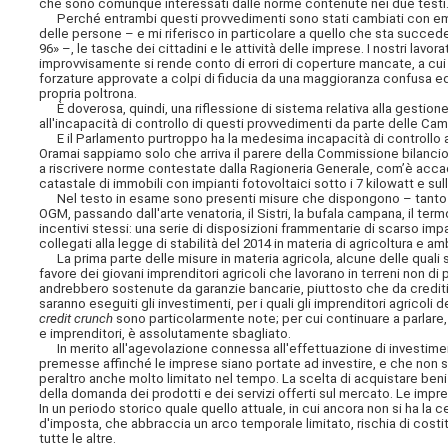
che sono comunque interessati dalle norme contenute nei due testi
Perché entrambi questi provvedimenti sono stati cambiati con eme
delle persone – e mi riferisco in particolare a quello che sta succed
96» –, le tasche dei cittadini e le attività delle imprese. I nostri lavo
improvvisamente si rende conto di errori di coperture mancate, a cui
forzature approvate a colpi di fiducia da una maggioranza confusa ed
propria poltrona.
È doverosa, quindi, una riflessione di sistema relativa alla gestion
all'incapacità di controllo di questi provvedimenti da parte delle Ca
E il Parlamento purtroppo ha la medesima incapacità di controllo an
Oramai sappiamo solo che arriva il parere della Commissione bilancio 
a riscrivere norme contestate dalla Ragioneria Generale, com’è acca
catastale di immobili con impianti fotovoltaici sotto i 7 kilowatt e sull
Nel testo in esame sono presenti misure che dispongono – tanto pe
OGM, passando dall'arte venatoria, il Sistri, la bufala campana, il termo
incentivi stessi: una serie di disposizioni frammentarie di scarso impa
collegati alla legge di stabilità del 2014 in materia di agricoltura e 
La prima parte delle misure in materia agricola, alcune delle quali
favore dei giovani imprenditori agricoli che lavorano in terreni non di p
andrebbero sostenute da garanzie bancarie, piuttosto che da crediti
saranno eseguiti gli investimenti, per i quali gli imprenditori agricoli 
credit crunch
sono particolarmente note; per cui continuare a parlare, og
e imprenditori, è assolutamente sbagliato.
In merito all'agevolazione connessa all'effettuazione di investiment
premesse affinché le imprese siano portate ad investire, e che non sia
peraltro anche molto limitato nel tempo. La scelta di acquistare ben
della domanda dei prodotti e dei servizi offerti sul mercato. Le imp
In un periodo storico quale quello attuale, in cui ancora non si ha la 
d'imposta, che abbraccia un arco temporale limitato, rischia di cost
tutte le altre.