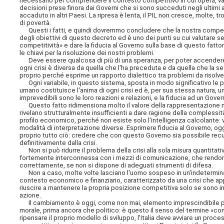
necessario per comprendere il contesto competitivo in cui opera, valu
decisioni prese finora dai Governi che si sono succeduti negli ultimi
accaduto in altri Paesi. La ripresa è lenta, il PIL non cresce, molte,
di povertà.
Questi i fatti, e quindi dovremmo concludere che la nostra compet
degli obiettivi di questo decreto ed è uno dei punti su cui valutare se
competitività» e dare la fiducia al Governo sulla base di questo fa
le chiavi per la risoluzione dei nostri problemi.
Deve essere qualcosa di più di una speranza, per poter accendere
ogni crisi è diversa da quella che l'ha preceduta e da quella che la seg
proprio perché esprime un rapporto dialettico tra problemi da risolver
Ogni variabile, in questo sistema, sposta in modo significativo le possi
umano costituisce l'anima di ogni crisi ed è, per sua stessa natura, 
imprevedibili sono le loro reazioni e relazioni, e la fiducia ad un Gove
Questo fatto ridimensiona molto il valore della rappresentazione ma
rivelano strutturalmente insufficienti a dare ragione della complessi
profilo economico, perché non esiste solo l'intelligenza calcolante: v
modalità di interpretazione diverse. Esprimere fiducia al Governo, oggi
proprio tutto ciò: credere che con questo Governo sia possibile recu
definitivamente dalla crisi.
Non si può ridurre il problema della crisi alla sola misura quantitat
fortemente interconnessa con i mezzi di comunicazione, che rendono a
correttamente, se non si dispone di adeguati strumenti di difesa.
Non a caso, molte volte lasciano l'uomo sospeso in un'indeterminatez
contesto economico e finanziario, caratterizzato da una crisi che 
riuscire a mantenere la propria posizione competitiva solo se sono 
azione.
Il cambiamento è oggi, come non mai, elemento imprescindibile per 
morale, prima ancora che politico: è questo il senso del termine «com
ripensare il proprio modello di sviluppo, l'Italia deve avviare un p