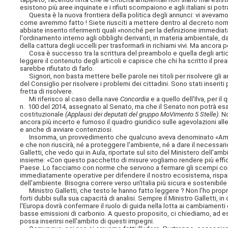
esistono più aree inquinate e i rifiuti scompaiono e agli italiani si p
Questa è la nuova frontiera della politica degli annunci: vi avevam
come avremmo fatto ! Siete riusciti a mettere dentro al decreto nor
abbiate inserito riferimenti quali «nonché per la definizione immedia
l'ordinamento interno agli obblighi derivanti, in materia ambientale, da
della cattura degli uccelli per trasformarli in richiami vivi. Ma ancor
Cosa è successo tra la scrittura del preambolo e quella degli artic
leggere il contenuto degli articoli e capisce che chi ha scritto il prea
sarebbe rifiutato di farlo.
Signori, non basta mettere belle parole nei titoli per risolvere gli
del Consiglio per risolvere i problemi dei cittadini. Sono stati inseri
fretta di risolvere.
Mi riferisco al caso della nave
Concordia
e a quello dell'Ilva, per 
n. 100 del 2014, assegnato al Senato, ma che il Senato non potrà es
costituzionale
(Applausi dei deputati del gruppo MoVimento 5 Stelle)
. N
ancora più incerto e fumoso il quadro giuridico sulle agevolazioni alle
e anche di avviare contenziosi.
Insomma, un provvedimento che qualcuno aveva denominato «Ambient
e che non riuscirà, né a proteggere l'ambiente, né a dare il necessa
Galletti, che vedo qui in Aula, riportate sul sito del Ministero dell'a
insieme: «Con questo pacchetto di misure vogliamo rendere più efficie
Paese. Lo facciamo con norme che servono a fermare gli scempi compiu
immediatamente operative per difendere il nostro ecosistema, risparm
dell'ambiente. Bisogna correre verso un'Italia più sicura e sostenibile
Ministro Galletti, che testo le hanno fatto leggere ? Non l'ho propr
forti dubbi sulla sua capacità di analisi. Sempre il Ministro Galletti, 
l'Europa dovrà confermare il ruolo di guida nella lotta ai cambiamenti
basse emissioni di carbonio. A questo proposito, ci chiediamo, ad e
possa inserirsi nell'ambito di questi impegni.