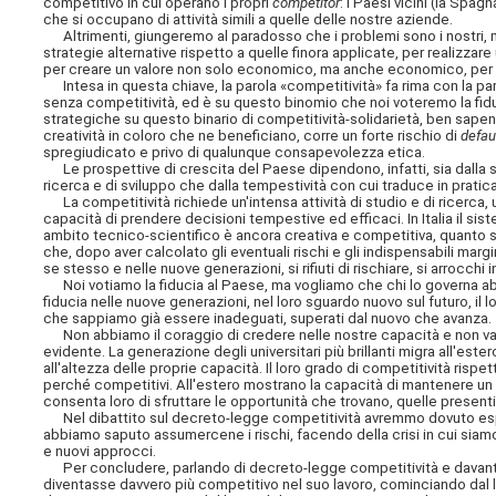
competitivo in cui operano i propri
competitor
: i Paesi vicini (la Spag
che si occupano di attività simili a quelle delle nostre aziende.
Altrimenti, giungeremo al paradosso che i problemi sono i nostri, ma 
strategie alternative rispetto a quelle finora applicate, per realizza
per creare un valore non solo economico, ma anche economico, per tu
Intesa in questa chiave, la parola «competitività» fa rima con la paro
senza competitività, ed è su questo binomio che noi voteremo la fid
strategiche su questo binario di competitività-solidarietà, ben sap
creatività in coloro che ne beneficiano, corre un forte rischio di
defau
spregiudicato e privo di qualunque consapevolezza etica.
Le prospettive di crescita del Paese dipendono, infatti, sia dalla 
ricerca e di sviluppo che dalla tempestività con cui traduce in pratic
La competitività richiede un'intensa attività di studio e di ricerca, 
capacità di prendere decisioni tempestive ed efficaci. In Italia il sis
ambito tecnico-scientifico è ancora creativa e competitiva, quanto su
che, dopo aver calcolato gli eventuali rischi e gli indispensabili ma
se stesso e nelle nuove generazioni, si rifiuti di rischiare, si arrocc
Noi votiamo la fiducia al Paese, ma vogliamo che chi lo governa ab
fiducia nelle nuove generazioni, nel loro sguardo nuovo sul futuro, il
che sappiamo già essere inadeguati, superati dal nuovo che avanza.
Non abbiamo il coraggio di credere nelle nostre capacità e non valori
evidente. La generazione degli universitari più brillanti migra all'es
all'altezza delle proprie capacità. Il loro grado di competitività rispe
perché competitivi. All'estero mostrano la capacità di mantenere un 
consenta loro di sfruttare le opportunità che trovano, quelle presenti s
Nel dibattito sul decreto-legge competitività avremmo dovuto esplo
abbiamo saputo assumercene i rischi, facendo della crisi in cui siam
e nuovi approcci.
Per concludere, parlando di decreto-legge competitività e davanti 
diventasse davvero più competitivo nel suo lavoro, cominciando dal l