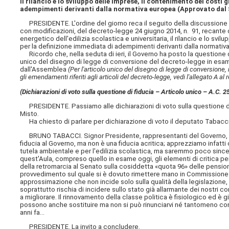
il rilancio e lo sviluppo delle imprese, il contenimento dei costi 
adempimenti derivanti dalla normativa europea (Approvato dal 
PRESIDENTE. L'ordine del giorno reca il seguito della discussione d
con modificazioni, del decreto-legge 24 giugno 2014, n. 91, recante di
energetico dell'edilizia scolastica e universitaria, il rilancio e lo svi
per la definizione immediata di adempimenti derivanti dalla normativ
Ricordo che, nella seduta di ieri, il Governo ha posto la questione d
unico del disegno di legge di conversione del decreto-legge in esam
dall'Assemblea
(Per l'articolo unico del disegno di legge di conversion
gli emendamenti riferiti agli articoli del decreto-legge, vedi l'allegato A
(Dichiarazioni di voto sulla questione di fiducia – Articolo unico – A.C. 
PRESIDENTE. Passiamo alle dichiarazioni di voto sulla questione di
Misto.
Ha chiesto di parlare per dichiarazione di voto il deputato Tabacci
BRUNO TABACCI. Signor Presidente, rappresentanti del Governo, il C
fiducia al Governo, ma non è una fiducia acritica; apprezziamo infatti
tutela ambientale e per l'edilizia scolastica, ma saremmo poco sincer
quest'Aula, compreso quello in esame oggi, gli elementi di critica per n
della retromarcia al Senato sulla cosiddetta «quota 96» delle pensioni 
provvedimento sul quale si è dovuto rimettere mano in Commissione d
approssimazione che non incide solo sulla qualità della legislazione,
soprattutto rischia di incidere sullo stato già allarmante dei nostr
a migliorare. Il rinnovamento della classe politica è fisiologico ed 
possono anche sostituire ma non si può rinunciarvi né tantomeno co
anni fa...
PRESIDENTE. La invito a concludere.