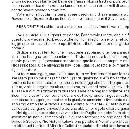
di una ricerca costante del bene del Paese. Non si tratta di pura tecn
dimensione etica del lavoro parlamentare, che richiede livelli di c
nostro lavoro possono scaturire.
Voteremo la fiducia, ma per piacere cerchiamo di avere anche più fid
Governo e al Governo diamo fiducia, ma vorremmo che il Governo des
PRESIDENTE. Ha chiesto di parlare per dichiarazione di voto il depu
PAOLO GRIMOLDI. Signor Presidente, l'onorevole Binetti, che a differe
questo provvedimento. Deduco che non lo ha letto, o, se lo ha letto,
legge che reca ne titolo «competitività e efficientamento energetico»
corsa ?
Si dice ai nostri territori che – siccome sappiamo che non siamo un
abbiamo bisogno, per risparmiare soldi, vista la nostra bolletta energ
parole povere – più possiamo individuare quello da cui comprare energ
i rigassificatori. Cioè arrivano le navi, con il gas liquefatto e lo imm
rigassificatore.
Si fece una legge, onorevole Binetti, lei evidentemente non lo sa o, 
avessero preso dei rigassificatori. Quindi, qualcuno si è fatto anche du
territorio ha delle ricadute; ho fiducia nelle leggi che ha fatto quest
scelta, vede le regole cambiare in corsa, come nel caso esclusivo del
il Paese e di tutti i cittadini di questo Paese che pagano bollette ene
Insomma, a questo territorio, a cui si è detto: «prenditi il rigassifica
cambiamo le regole, nonostante la giustizia amministrativa abbia dato 
abbiamo cambiato le regole e non ti diamo più niente». Questo può 
dall'estero vengono a investire perché abbiamo regole chiare e garan
Nel rigassificatore che dovevano fare in Puglia, la società era stran
investimenti non ci saranno più. E a questo territorio noi che cosa di
Ministro Galletti e l'ho visto in televisione perché in Veneto c’è stat
colpito quei territori. Il Ministro Galletti ha parlato di soldi per i lav