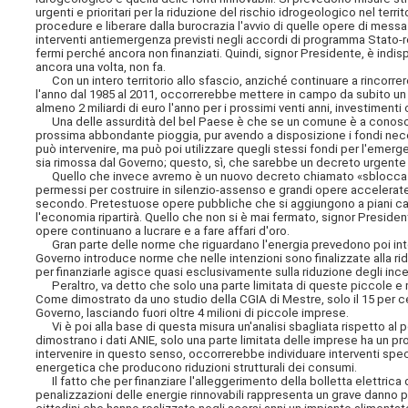
urgenti e prioritari per la riduzione del rischio idrogeologico nel ter
procedure e liberare dalla burocrazia l'avvio di quelle opere di messa 
interventi antiemergenza previsti negli accordi di programma Stato-regio
fermi perché ancora non finanziati. Quindi, signor Presidente, è ind
ancora una volta, non fa.
Con un intero territorio allo sfascio, anziché continuare a rincorrere
l'anno dal 1985 al 2011, occorrerebbe mettere in campo da subito un 
almeno 2 miliardi di euro l'anno per i prossimi venti anni, investiment
Una delle assurdità del bel Paese è che se un comune è a conoscenza
prossima abbondante pioggia, pur avendo a disposizione i fondi neces
può intervenire, ma può poi utilizzare quegli stessi fondi per l'emer
sia rimossa dal Governo; questo, sì, che sarebbe un decreto urgente e
Quello che invece avremo è un nuovo decreto chiamato «sblocca It
permessi per costruire in silenzio-assenso e grandi opere accelerate
secondo. Pretestuose opere pubbliche che si aggiungono a piani casa
l'economia ripartirà. Quello che non si è mai fermato, signor Presidente, 
opere continuano a lucrare e a fare affari d'oro.
Gran parte delle norme che riguardano l'energia prevedono poi inter
Governo introduce norme che nelle intenzioni sono finalizzate alla ri
per finanziarle agisce quasi esclusivamente sulla riduzione degli incent
Peraltro, va detto che solo una parte limitata di queste piccole e 
Come dimostrato da uno studio della CGIA di Mestre, solo il 15 per c
Governo, lasciando fuori oltre 4 milioni di piccole imprese.
Vi è poi alla base di questa misura un'analisi sbagliata rispetto al
dimostrano i dati ANIE, solo una parte limitata delle imprese ha un p
intervenire in questo senso, occorrerebbe individuare interventi specif
energetica che producono riduzioni strutturali dei consumi.
Il fatto che per finanziare l'alleggerimento della bolletta elettrica
penalizzazioni delle energie rinnovabili rappresenta un grave danno pe