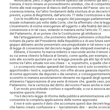
Nonostante, però, il taglio di norme operato dal Governo qui alla C
Camera, il testo rimane un provvedimento
omnibus
, che di competiti
fronte alle reali esigenze di rilancio dell'economia del Paese: uno 
coerenza interna, tra l'altro fondamenti della struttura di un decret
previsti, a pena di illegittimità, dall'articolo 77 della Costituzione e d
Con le modifiche apportate a seguito del passaggio parlamentare, 
iniziale richiamato più volte dalla Corte, che ha affermato che la l
L'inserimento di norme eterogenee all'oggetto o alla finalità del de
conversione e in tal caso, violando in maniera netta l'articolo 77, se
del Parlamento, di un potere che la Costituzione gli attribuisce.
Ma l'atteggiamento, che potremmo definire perlomeno schizofrenico 
richiami da parte del Presidente della Repubblica e di una futura sent
gruppo abbiamo anche presentato una pregiudiziale in tal senso o pe
di legge di conversione del decreto-legge sulle olimpiadi invernali e 
Ebbene, il Governo fa marcia indietro e nasconde anche il timore del
su cui aveva chiesto la fiducia al Senato, come quella, per esempio, 
solo alle società quotate per cui la legge prevede già altri tipi di tett
norma tra l'altro attuale non era chiara – e, soprattutto, a quelle che 
Lo scomposto
modus operandi
del Governo non è solo scorretto n
approfondire i testi e, soprattutto, non offre alcuna garanzia rispet
di norme approvate dai deputati o dai senatori, e conseguentement
scorretto in maniera assolutamente rilevante nei riguardi degli opera
attraverso l'approvazione di una serie di misure che, guarda caso, po
Parlamento. Ha la certezza del diritto del nostro Paese anche in mater
È un modo procedurale confuso e superficiale, a cui si associa anc
operative queste riforme.
Tra il decreto-legge di riforma della pubblica amministrazione ed il 
consentire la completa applicazione delle norme approvate.
E non è solo questo il dato che accomuna questi due decreti-legge, i
che hanno creato confusione e – lasciatemelo dire – anche sconcer