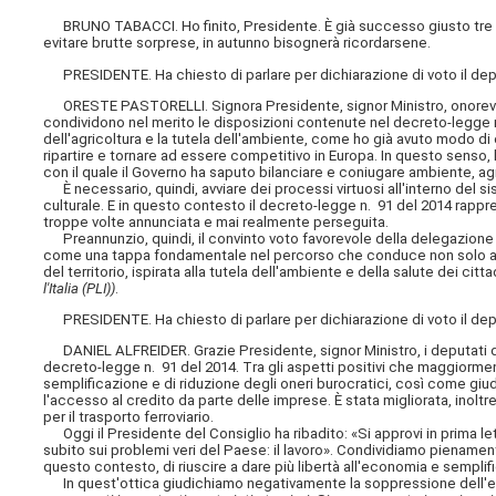
BRUNO TABACCI. Ho finito, Presidente. È già successo giusto tre a
evitare brutte sorprese, in autunno bisognerà ricordarsene.
PRESIDENTE. Ha chiesto di parlare per dichiarazione di voto il depu
ORESTE PASTORELLI. Signora Presidente, signor Ministro, onorevoli c
condividono nel merito le disposizioni contenute nel decreto-legge n. 
dell'agricoltura e la tutela dell'ambiente, come ho già avuto modo di
ripartire e tornare ad essere competitivo in Europa. In questo senso, 
con il quale il Governo ha saputo bilanciare e coniugare ambiente, agr
È necessario, quindi, avviare dei processi virtuosi all'interno de
culturale. E in questo contesto il decreto-legge n. 91 del 2014 rapp
troppe volte annunciata e mai realmente perseguita.
Preannunzio, quindi, il convinto voto favorevole della delegazione s
come una tappa fondamentale nel percorso che conduce non solo alla 
del territorio, ispirata alla tutela dell'ambiente e della salute dei citta
l'Italia (PLI))
.
PRESIDENTE. Ha chiesto di parlare per dichiarazione di voto il deput
DANIEL ALFREIDER. Grazie Presidente, signor Ministro, i deputati de
decreto-legge n. 91 del 2014. Tra gli
aspetti positivi che maggiorme
semplificazione e di riduzione degli oneri burocratici, così come gi
l'accesso al credito da parte delle imprese. È stata migliorata, inoltre
per il trasporto ferroviario.
Oggi il Presidente del Consiglio ha ribadito: «Si approvi in prima let
subito sui problemi veri del Paese: il lavoro». Condividiamo pienam
questo contesto, di riuscire a dare più libertà all'economia e semplific
In quest'ottica giudichiamo negativamente la soppressione dell'em