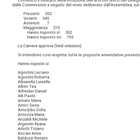
Comunico il risultato della votazione dell'articolo unico del diseg
dalle Commissioni a seguito del rinvio deliberato dall'Assemblea, sul 
Presenti: 552
Votanti: 545
Astenuti: 7
Maggioranza: 273
Hanno risposto
sì
: 352
Hanno risposto
no
: 193.
La Camera approva
(Vedi votazioni)
.
Si intendono così respinte tutte le proposte emendative present
Hanno risposto
sì:
Agostini Luciano
Agostini Roberta
Albanella Luisella
Albini Tea
Alfreider Daniel
Alli Paolo
Amato Maria
Amici Sesa
Amoddio Sofia
Antezza Maria
Anzaldi Michele
Argentin Ileana
Arlotti Tiziano
Ascani Anna
Balduzzi Renato