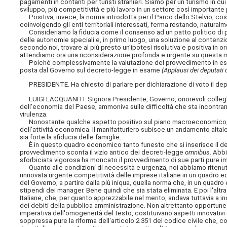
pagamenti in contanti per turisti stranieri. Siamo per un turismo in cui
sviluppo, più competitività e più lavoro in un settore così importante pe
Positiva, invece, la norma introdotta per il Parco dello Stelvio, co
coinvolgendo gli enti territoriali interessati, ferma restando, naturalm
Consideriamo la fiducia come il consenso ad un patto politico di pros
delle autonomie speciali e, in primo luogo, una soluzione al contenzio
secondo noi, trovare al più presto un'ipotesi risolutiva e positiva in o
attendiamo ora una riconsiderazione profonda e urgente su questa m
Poiché complessivamente la valutazione del provvedimento in esame 
posta dal Governo sul decreto-legge in esame
(Applausi dei deputati
PRESIDENTE. Ha chiesto di parlare per dichiarazione di voto il depu
LUIGI LACQUANITI. Signora Presidente, Governo, onorevoli colleghe
dell'economia del Paese, ammoniva sulle difficoltà che sta incontrando
virulenza.
Nonostante qualche aspetto positivo sul piano macroeconomico, i
dell'attività economica. Il manifatturiero subisce un andamento altale
sia forte la sfiducia delle famiglie.
È in questo quadro economico tanto funesto che si inserisce il dec
provvedimento sconta il vizio antico dei decreti-legge
omnibus
. Abb
sforbiciata vigorosa ha moncato il provvedimento di sue parti pure i
Quanto alle condizioni di necessità e urgenza, noi abbiamo ritenuto
rinnovata urgente competitività delle imprese italiane in un quadro
del Governo, a partire dalla più iniqua, quella norma che, in un quad
stipendi dei manager. Bene quindi che sia stata eliminata. E poi l'altr
Italiane, che, per quanto apprezzabile nel merito, andava tuttavia a i
dei debiti della pubblica amministrazione. Non altrettanto opportun
imperativa dell'omogeneità del testo, costituivano aspetti innovati
soppressa pure la riforma dell'articolo 2.351 del codice civile che, c