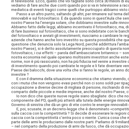
in televisione. Ecco, quello che voi tagliate sono circa 30 milioni di 
vediamo di fare anche due conti quando poi si va in televisione a racco
mediatica di eventi tragici come quelli che purtroppo abbiamo visto 
Passo a un altro punto, saltando gli altri, per rimanere sul tema dell
rinnovabili e sul fotovoltaico.
È da quando sono in quest'Aula che sento 
nostro Paese ha l'energia solare, che dobbiamo investire sulle rinnov
Abbiamo fatto delle leggi, abbiamo incentivato il fotovoltaico, ma, 
di fare
business
sul fotovoltaico, che si sono indebitate con le banche
del fotovoltaico e avviati gli investimenti, riusciamo a cambiare le reg
aziende che hanno anche loro investito su questa possibilità che que
questione che denuncia solo la Lega Nord, perché addirittura l'ambasc
nostro Paese), si è detto assolutamente preoccupato di questa norma, 
fotovoltaico, i cui effetti – parola dell'ambasciatore britannico – son
nostra economia nel quale operano moltissimi investitori anche esteri
norme, non è più rassicurato, non ha più fiducia nel venire a investir
di investimento quando poi cambiate le regole e li fate diventare venti
Paese dei balocchi, dove una volta che si fanno le regole, un anno
investire ?
E con il dramma della situazione economica che stiamo vivendo, con
con i mutui che non vengono evasi perché non ci sono soldi per ripag
occupazione a diverse decine di migliaia di persone, rischiando di me
comparto delle piccole e medie imprese, anche del nostro Paese, che h
Io non dico che queste nuove regole siano sbagliate: dico che non s
componente del PD, quelli più attenti alla tutela delle energie rinnov
Governo di sinistra che dà un giro di vite contro le energie rinnovabil
E, poi, scusate, in un decreto-legge che è denominato «competitivi
sulla caccia con la competitività ? Si decide di esonerare le regioni 
caccia con la competitività c'entra poco o niente. L'unica cosa che 
parte delle armi le produciamo dalle nostre parti. Parliamo di 9 miliardi 
– nel comparto della produzione di armi da fuoco, che dà occupazion