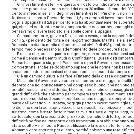
Gli investimenti esteri – e questo è il dato più indicativo e forte de
sociale e produttivo – sono calati dai circa 30 miliardi di euro del 200
cento in meno in sei anni degli investimenti esteri. Più che i valori in
fortissimo. Il nostro Paese detiene l'1,6 per cento di investimenti est
oggi la Spagna ha il 2,8 per cento e ci ha abbondantemente superato; il
qui, che, nel confronto e nella comparazione con partner omologhi del
pensavamo di avere lasciato alle spalle come la Spagna.
Si mantiene forte, grazie a Dio, il nostro
export
, con la capacità d
con il 2,7 per cento del totale dell’
export
mondiale. Ma l'Italia è al set
Romania. La durata media dei contenziosi civili è di 493 giorni, contro
tempo medio necessario all'adempimento delle procedure fiscali.
È chiaro che, con un quadro del genere, non occorre dilungarsi sui dat
come il Censis e il Centro studi di Confindustria. Questi dati dimostr
Paese ha e quanto sia, per il Parlamento e per il Governo, necessari
competitività, anche se dobbiamo sapere che le norme non bastano e
andamenti e dei meccanismi che sono ormai innescati da tempo e ch
C’è un cambio culturale da fare all'interno della classe dirigente ital
Ma anche il Governo deve creare un contesto di maggiore facilità pe
decreto che noi consideriamo nel complesso buono, che non può e
perché pensiamo che si debba, Ministro, fare anche un passaggio ult
grandi difficoltà che abbiamo per compiere i grandi investimenti stra
nostre risorse del sottosuolo, per darci anche maggiore competitività
parte dell'Adriatico, in Croazia, oggi già partono investimenti inglesi, 
lo diciamo con la consapevolezza che è possibile valorizzare il nost
turistico, come è stato fatto in tantissimi altri Paesi europei. Oggi, i
sottosuolo, con la crescita del prezzo del petrolio e di tutti gli idroc
difficoltà perfino nel trasporto degli idrocarburi. Noi abbiamo vinto
stato scelto – nel nostro Paese, utilizzando la rete esistente, cioè se
Abbiamo vinto appunto per questo, perché abbiamo una rete efficien