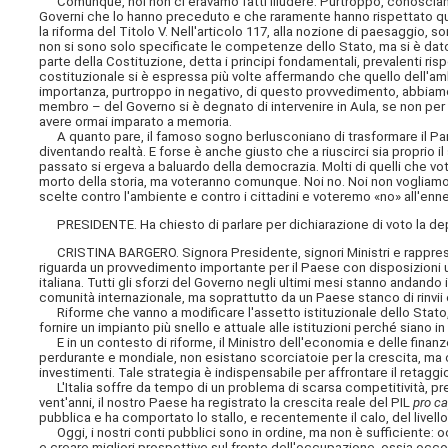
Comunque, noi non ci eravamo fatti illudere. Purtroppo, conosciam
Governi che lo hanno preceduto e che raramente hanno rispettato quan
la riforma del Titolo V. Nell'articolo 117, alla nozione di paesaggio,
non si sono solo specificate le competenze dello Stato, ma si è dato 
parte della Costituzione, detta i principi fondamentali, prevalenti risp
costituzionale si è espressa più volte affermando che quello dell'amb
importanza, purtroppo in negativo, di questo provvedimento, abbiamo
membro – del Governo si è degnato di intervenire in Aula, se non per 
avere ormai imparato a memoria.
A quanto pare, il famoso sogno berlusconiano di trasformare il Pa
diventando realtà. E forse è anche giusto che a riuscirci sia proprio 
passato si ergeva a baluardo della democrazia. Molti di quelli che vo
morto della storia, ma voteranno comunque. Noi no. Noi non vogliamo
scelte contro l'ambiente e contro i cittadini e voteremo «no» all'enn
PRESIDENTE. Ha chiesto di parlare per dichiarazione di voto la dep
CRISTINA BARGERO. Signora Presidente, signori Ministri e rappresent
riguarda un provvedimento importante per il Paese con disposizioni u
italiana. Tutti gli sforzi del Governo negli ultimi mesi stanno andand
comunità internazionale, ma soprattutto da un Paese stanco di rinvii 
Riforme che vanno a modificare l'assetto istituzionale dello Stato,
fornire un impianto più snello e attuale alle istituzioni perché siano
E in un contesto di riforme, il Ministro dell'economia e delle finan
perdurante e mondiale, non esistano scorciatoie per la crescita, ma oc
investimenti. Tale strategia è indispensabile per affrontare il retagg
L'Italia soffre da tempo di un problema di scarsa competitività, prec
vent'anni, il nostro Paese ha registrato la crescita reale del PIL
pro ca
pubblica e ha comportato lo stallo, e recentemente il calo, del livello 
Oggi, i nostri conti pubblici sono in ordine, ma non è sufficiente: 
e creare migliori prospettive sul fronte dell'occupazione, ossia occor