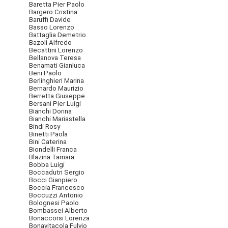
Baretta Pier Paolo
Bargero Cristina
Baruffi Davide
Basso Lorenzo
Battaglia Demetrio
Bazoli Alfredo
Becattini Lorenzo
Bellanova Teresa
Benamati Gianluca
Beni Paolo
Berlinghieri Marina
Bernardo Maurizio
Berretta Giuseppe
Bersani Pier Luigi
Bianchi Dorina
Bianchi Mariastella
Bindi Rosy
Binetti Paola
Bini Caterina
Biondelli Franca
Blazina Tamara
Bobba Luigi
Boccadutri Sergio
Bocci Gianpiero
Boccia Francesco
Boccuzzi Antonio
Bolognesi Paolo
Bombassei Alberto
Bonaccorsi Lorenza
Bonavitacola Fulvio