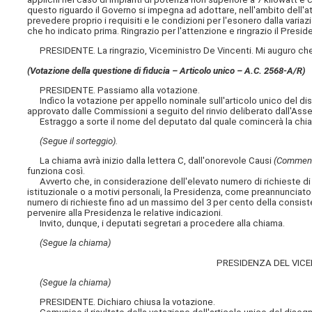
questo riguardo il Governo si impegna ad adottare, nell'ambito dell'at
prevedere proprio i requisiti e le condizioni per l'esonero dalla varia
che ho indicato prima. Ringrazio per l'attenzione e ringrazio il Presid
PRESIDENTE. La ringrazio, Viceministro De Vincenti. Mi auguro che qu
(Votazione della questione di fiducia – Articolo unico – A.C. 2568-A/R)
PRESIDENTE. Passiamo alla votazione.
Indìco la votazione per appello nominale sull'articolo unico del di
approvato dalle Commissioni a seguito del rinvio deliberato dall'Asse
Estraggo a sorte il nome del deputato dal quale comincerà la chi
(Segue il sorteggio).
La chiama avrà inizio dalla lettera C, dall'onorevole Causi
(Comment
funziona così.
Avverto che, in considerazione dell'elevato numero di richieste di 
istituzionale o a motivi personali, la Presidenza, come preannunciato 
numero di richieste fino ad un massimo del 3 per cento della consis
pervenire alla Presidenza le relative indicazioni.
Invito, dunque, i deputati segretari a procedere alla chiama.
(Segue la chiama)
PRESIDENZA DEL VICE
(Segue la chiama)
PRESIDENTE. Dichiaro chiusa la votazione.