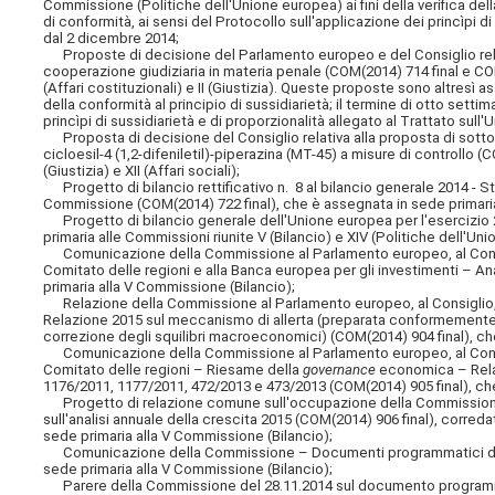
Commissione (Politiche dell'Unione europea) ai fini della verifica della
di conformità, ai sensi del Protocollo sull'applicazione dei princìpi d
dal 2 dicembre 2014;
Proposte di decisione del Parlamento europeo e del Consiglio relativ
cooperazione giudiziaria in materia penale (COM(2014) 714 final e COM
(Affari costituzionali) e II (Giustizia). Queste proposte sono altresì 
della conformità al principio di sussidiarietà; il termine di otto setti
princìpi di sussidiarietà e di proporzionalità allegato al Trattato su
Proposta di decisione del Consiglio relativa alla proposta di sottopo
cicloesil-4 (1,2-difeniletil)-piperazina (MT-45) a misure di controllo 
(Giustizia) e XII (Affari sociali);
Progetto di bilancio rettificativo n. 8 al bilancio generale 2014 - S
Commissione (COM(2014) 722 final), che è assegnata in sede primaria
Progetto di bilancio generale dell'Unione europea per l'esercizio 
primaria alle Commissioni riunite V (Bilancio) e XIV (Politiche dell'Un
Comunicazione della Commissione al Parlamento europeo, al Consig
Comitato delle regioni e alla Banca europea per gli investimenti – An
primaria alla V Commissione (Bilancio);
Relazione della Commissione al Parlamento europeo, al Consiglio,
Relazione 2015 sul meccanismo di allerta (preparata conformemente ag
correzione degli squilibri macroeconomici) (COM(2014) 904 final), ch
Comunicazione della Commissione al Parlamento europeo, al Consig
Comitato delle regioni – Riesame della
governance
economica – Relaz
1176/2011, 1177/2011, 472/2013 e 473/2013 (COM(2014) 905 final), che
Progetto di relazione comune sull'occupazione della Commission
sull'analisi annuale della crescita 2015 (COM(2014) 906 final), correda
sede primaria alla V Commissione (Bilancio);
Comunicazione della Commissione – Documenti programmatici di bila
sede primaria alla V Commissione (Bilancio);
Parere della Commissione del 28.11.2014 sul documento programmatic