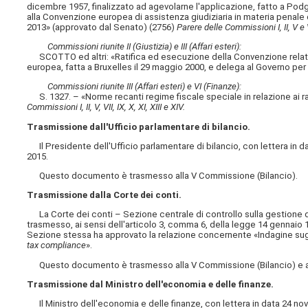
dicembre 1957, finalizzato ad agevolarne l'applicazione, fatto a Podgo
alla Convenzione europea di assistenza giudiziaria in materia penale de
2013» (approvato dal Senato) (2756)
Parere delle Commissioni I, II, V e 
Commissioni riunite II (Giustizia) e III (Affari esteri):
SCOTTO ed altri: «Ratifica ed esecuzione della Convenzione relativa 
europea, fatta a Bruxelles il 29 maggio 2000, e delega al Governo per
Commissioni riunite III (Affari esteri) e VI (Finanze):
S. 1327. – «Norme recanti regime fiscale speciale in relazione ai rap
Commissioni I, II, V, VII, IX, X, XI, XIII e XIV.
Trasmissione dall'Ufficio parlamentare di bilancio.
Il Presidente dell'Ufficio parlamentare di bilancio, con lettera in d
2015.
Questo documento è trasmesso alla V Commissione (Bilancio).
Trasmissione dalla Corte dei conti.
La Corte dei conti – Sezione centrale di controllo sulla gestione d
trasmesso, ai sensi dell'articolo 3, comma 6, della legge 14 gennaio 
Sezione stessa ha approvato la relazione concernente «Indagine sugli e
tax compliance
».
Questo documento è trasmesso alla V Commissione (Bilancio) e al
Trasmissione dal Ministro dell'economia e delle finanze.
Il Ministro dell'economia e delle finanze, con lettera in data 24 no