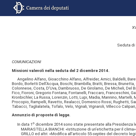
X
Seduta di
COMUNICAZIONI
Missioni valevoli nella seduta del 2 dicembre 2014.
Angelino Alfano, Gioacchino Alfano, Alfreider, Amici, Baldelli, Barett
Bordo, Borletti Dell'Acqua, Boschi, Brambilla, Bratti, Bressa, Brunetta
Colonnese, Costa, D'Uva, Dambruoso, De Girolamo, De Micheli, Del Basso 
Fico, Fioroni, Gregorio Fontana, Fontanelli, Fraccaro, Franceschini, Gala
Kronbichler, La Russa, Lorenzin, Lotti, Lupi, Madia, Mannino, Martelli, 
Procopio, Rampelli, Ravetto, Realacci, Domenico Rossi, Rughetti, Sang
Tabacci, Taglialatela, Tofalo, Velo, Vignali, Vignaroli, Villecco Calipari, 
Annunzio di proposte di legge.
o
In data 1
dicembre 2014 sono state presentate alla Presidenza le 
MARIASTELLA BIANCHI: «Istituzione di un'etichetta per il clima» 
GRILLO ed altri: «Modifica all'articolo 55-
septies
del decreto legis