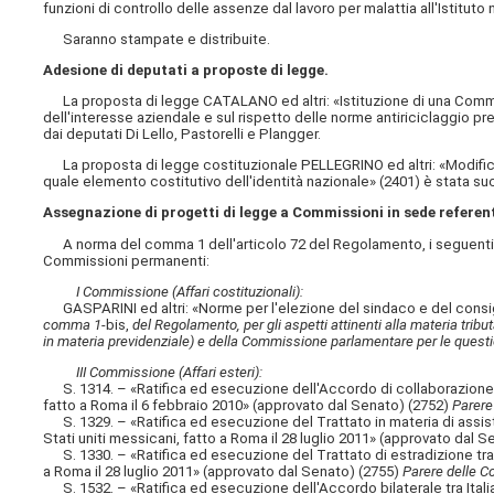
funzioni di controllo delle assenze dal lavoro per malattia all'Istituto
Saranno stampate e distribuite.
Adesione di deputati a proposte di legge.
La proposta di legge CATALANO ed altri: «Istituzione di una Commiss
dell'interesse aziendale e sul rispetto delle norme antiriciclaggio 
dai deputati Di Lello, Pastorelli e Plangger.
La proposta di legge costituzionale PELLEGRINO ed altri: «Modifica a
quale elemento costitutivo dell'identità nazionale» (2401) è stata 
Assegnazione di progetti di legge a Commissioni in sede referen
A norma del comma 1 dell'articolo 72 del Regolamento, i seguenti p
Commissioni permanenti:
I Commissione (Affari costituzionali):
GASPARINI ed altri: «Norme per l'elezione del sindaco e del consig
comma 1-
bis,
del Regolamento, per gli aspetti attinenti alla materia tributa
in materia previdenziale) e della Commissione parlamentare per le questio
III Commissione (Affari esteri):
S. 1314. – «Ratifica ed esecuzione dell'Accordo di collaborazione s
fatto a Roma il 6 febbraio 2010» (approvato dal Senato) (2752)
Parere 
S. 1329. – «Ratifica ed esecuzione del Trattato in materia di assiste
Stati uniti messicani, fatto a Roma il 28 luglio 2011» (approvato dal 
S. 1330. – «Ratifica ed esecuzione del Trattato di estradizione tra il
a Roma il 28 luglio 2011» (approvato dal Senato) (2755)
Parere delle Co
S. 1532. – «Ratifica ed esecuzione dell'Accordo bilaterale tra Ital