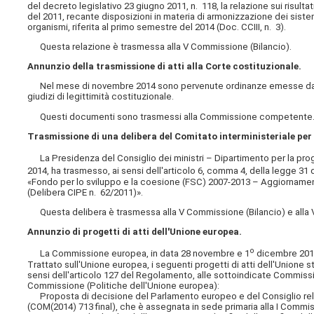
del decreto legislativo 23 giugno 2011, n. 118, la relazione sui risul
del 2011, recante disposizioni in materia di armonizzazione dei sistemi 
organismi, riferita al primo semestre del 2014 (Doc. CCIII, n. 3).
Questa relazione è trasmessa alla V Commissione (Bilancio).
Annunzio della trasmissione di atti alla Corte costituzionale.
Nel mese di novembre 2014 sono pervenute ordinanze emesse da autorit
giudizi di legittimità costituzionale.
Questi documenti sono trasmessi alla Commissione competente
Trasmissione di una delibera del Comitato interministeriale p
La Presidenza del Consiglio dei ministri – Dipartimento per la pro
2014, ha trasmesso, ai sensi dell'articolo 6, comma 4, della legge 31 
«Fondo per lo sviluppo e la coesione (FSC) 2007-2013 – Aggiornamento 
(Delibera CIPE n. 62/2011)».
Questa delibera è trasmessa alla V Commissione (Bilancio) e alla 
Annunzio di progetti di atti dell'Unione europea.
o
La Commissione europea, in data 28 novembre e 1
dicembre 2014,
Trattato sull'Unione europea, i seguenti progetti di atti dell'Unione s
sensi dell'articolo 127 del Regolamento, alle sottoindicate Commission
Commissione (Politiche dell'Unione europea):
Proposta di decisione del Parlamento europeo e del Consiglio relativ
(COM(2014) 713 final), che è assegnata in sede primaria alla I Commis