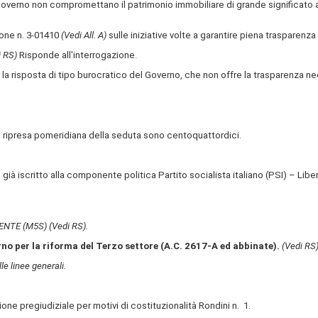
Governo non compromettano il patrimonio immobiliare di grande significato a
zione n. 3-01410
(Vedi All. A)
sulle iniziative volte a garantire piena trasparenza i
i RS)
Risponde all'interrogazione.
la risposta di tipo burocratico del Governo, che non offre la trasparenza neces
la ripresa pomeridiana della seduta sono centoquattordici.
ià iscritto alla componente politica Partito socialista italiano (PSI) – Libera
ALENTE (M5S)
(Vedi RS)
.
rno per la riforma del Terzo settore (A.C. 2617-A ed abbinate).
(Vedi RS
le linee generali.
one pregiudiziale per motivi di costituzionalità Rondini n. 1.