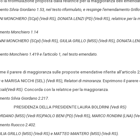
o la riformulazione proposta dalla relatrice per la maggioranza dell'emenda
nto Silvia Giordano 1.53, nel testo riformulato, e respinge l'emendamento Grillo
ANNI MONCHIERO (SCpI)
(Vedi RS)
, DONATA LENZI (PD)
(Vedi RS)
, relatrice per 
amento Monchiero 1.14
VANNI MONCHIERO (SCpI)
(Vedi RS)
, GIULIA GRILLO (M5S)
(Vedi RS)
, DONATA LEN
nto Monchiero 1.419 e l'articolo 1, nel testo emendato.
me il parere di maggioranza sulle proposte emendative riferite all'articolo 2
)
e MARISA NICCHI (SEL)
(Vedi RS)
,
Relatori di minoranza.
Esprimono il parere d
iali
(Vedi RS)
. Concorda con la relatrice per la maggioranza.
ento Silvia Giordano 2.217.
PRESIDENZA DELLA PRESIDENTE LAURA BOLDRINI
(Vedi RS)
GIORDANO (M5S)
(Vedi RS)
PAOLO BENI (PD)
(Vedi RS)
, MARCO RONDINI (LNA)
(Ve
amento Ruocco 2.402.
GIULIA GRILLO (M5S)
(Vedi RS)
e MATTEO MANTERO (M5S)
(Vedi RS)
.