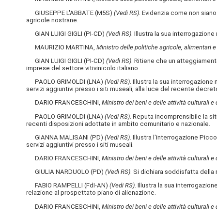
GIUSEPPE L'ABBATE (M5S)
(Vedi RS)
. Evidenzia come non siano 
agricole nostrane.
GIAN LUIGI GIGLI (PI-CD)
(Vedi RS)
. Illustra la sua interrogazione
MAURIZIO MARTINA,
Ministro delle politiche agricole, alimentari e
GIAN LUIGI GIGLI (PI-CD)
(Vedi RS)
. Ritiene che un atteggiament
imprese del settore vitivinicolo italiano.
PAOLO GRIMOLDI (LNA)
(Vedi RS)
. Illustra la sua interrogazione
servizi aggiuntivi presso i siti museali, alla luce del recente decre
DARIO FRANCESCHINI,
Ministro dei beni e delle attività culturali e
PAOLO GRIMOLDI (LNA)
(Vedi RS)
. Reputa incomprensibile la sit
recenti disposizioni adottate in ambito comunitario e nazionale.
GIANNA MALISANI (PD)
(Vedi RS)
. Illustra l'interrogazione Picco
servizi aggiuntivi presso i siti museali.
DARIO FRANCESCHINI,
Ministro dei beni e delle attività culturali e
GIULIA NARDUOLO (PD)
(Vedi RS)
. Si dichiara soddisfatta della
FABIO RAMPELLI (FdI-AN)
(Vedi RS)
. Illustra la sua interrogazio
relazione al prospettato piano di alienazione.
DARIO FRANCESCHINI,
Ministro dei beni e delle attività culturali e