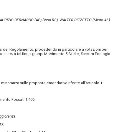
MAURIZIO BERNARDO (AP)
(Vedi RS)
, WALTER RIZZETTO (Misto-AL)
is
del Regolamento, procedendo in particolare a votazioni per
scalare; a tal fine, i gruppi MoVimento 5 Stelle, Sinistra Ecologia
.
 minoranza sulle proposte emendative riferite all'articolo 1.
amento Fossati 1.406.
aggioranza.
17.