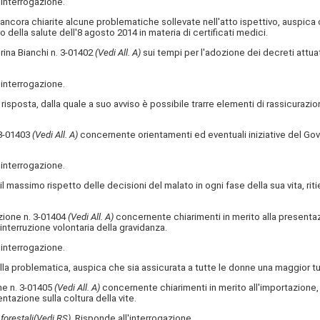
'interrogazione.
 ancora chiarite alcune problematiche sollevate nell'atto ispettivo, auspica 
ro della salute dell'8 agosto 2014 in materia di certificati medici.
Dorina Bianchi n. 3-01402
(Vedi All. A)
sui tempi per l'adozione dei decreti attuat
'interrogazione.
la risposta, dalla quale a suo avviso è possibile trarre elementi di rassicurazio
. 3-01403
(Vedi All. A)
concernente orientamenti ed eventuali iniziative del Gover
'interrogazione.
e il massimo rispetto delle decisioni del malato in ogni fase della sua vita,
gazione n. 3-01404
(Vedi All. A)
concernente chiarimenti in merito alla presentazi
interruzione volontaria della gravidanza.
'interrogazione.
ella problematica, auspica che sia assicurata a tutte le donne una maggior tute
one n. 3-01405
(Vedi All. A)
concernente chiarimenti in merito all'importazione,
ntazione sulla coltura della vite.
 forestali
(Vedi RS)
. Risponde all'interrogazione.