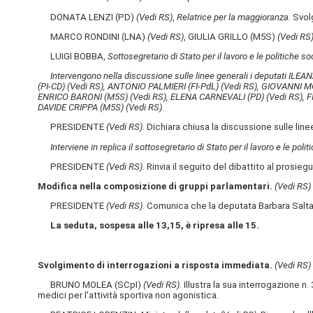
DONATA LENZI (PD)
(Vedi RS)
,
Relatrice per la maggioranza.
Svolg
MARCO RONDINI (LNA)
(Vedi RS)
, GIULIA GRILLO (M5S)
(Vedi RS
LUIGI BOBBA,
Sottosegretario di Stato per il lavoro e le politiche soc
Intervengono nella discussione sulle linee generali i deputati IL
(PI-CD)
(Vedi RS)
, ANTONIO PALMIERI (FI-PdL)
(Vedi RS)
, GIOVANNI M
ENRICO BARONI (M5S)
(Vedi RS)
, ELENA CARNEVALI (PD)
(Vedi RS)
, 
DAVIDE CRIPPA (M5S)
(Vedi RS)
.
PRESIDENTE
(Vedi RS)
. Dichiara chiusa la discussione sulle line
Interviene in replica il sottosegretario di Stato per il lavoro e le po
PRESIDENTE
(Vedi RS)
. Rinvia il seguito del dibattito al prosieg
Modifica nella composizione di gruppi parlamentari.
(Vedi RS)
PRESIDENTE
(Vedi RS)
. Comunica che la deputata Barbara Salta
La seduta, sospesa alle 13,15, è ripresa alle 15.
Svolgimento di interrogazioni a risposta immediata.
(Vedi RS)
BRUNO MOLEA (SCpI)
(Vedi RS)
. Illustra la sua interrogazione n
medici per l'attività sportiva non agonistica.