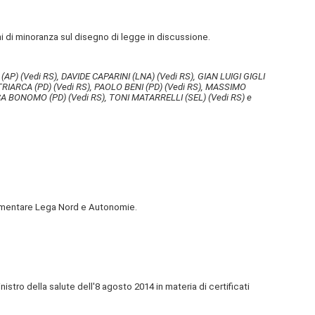
i di minoranza sul disegno di legge in discussione.
 (AP)
(Vedi RS)
, DAVIDE CAPARINI (LNA)
(Vedi RS)
, GIAN LUIGI GIGLI
TRIARCA (PD)
(Vedi RS)
, PAOLO BENI (PD)
(Vedi RS)
, MASSIMO
CA BONOMO (PD)
(Vedi RS)
, TONI MATARRELLI (SEL)
(Vedi RS)
e
rlamentare Lega Nord e Autonomie.
istro della salute dell'8 agosto 2014 in materia di certificati