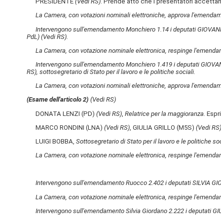
PRESIDENTE
(Vedi RS)
. Prende atto che i presentatori accettan
La Camera, con votazioni nominali elettroniche, approva l'emendame
Intervengono sull'emendamento Monchiero 1.14 i deputati GIOV
PdL)
(Vedi RS)
.
La Camera, con votazione nominale elettronica, respinge l'emend
Intervengono sull'emendamento Monchiero 1.419 i deputati GIO
RS)
, sottosegretario di Stato per il lavoro e le politiche sociali.
La Camera, con votazioni nominali elettroniche, approva l'emendame
(Esame dell'articolo 2)
(Vedi RS)
DONATA LENZI (PD)
(Vedi RS)
,
Relatrice per la maggioranza.
Espri
MARCO RONDINI (LNA)
(Vedi RS)
, GIULIA GRILLO (M5S)
(Vedi RS
LUIGI BOBBA,
Sottosegretario di Stato per il lavoro e le politiche soc
La Camera, con votazione nominale elettronica, respinge l'emendam
Intervengono sull'emendamento Ruocco 2.402 i deputati SILVIA 
La Camera, con votazione nominale elettronica, respinge l'emend
Intervengono sull'emendamento Silvia Giordano 2.222 i deputati 