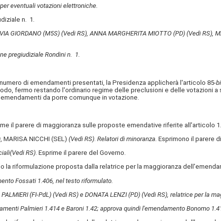
er eventuali votazioni elettroniche.
diziale n. 1.
 SILVIA GIORDANO (M5S)
(Vedi RS)
, ANNA MARGHERITA MIOTTO (PD)
(Vedi RS)
, 
e pregiudiziale Rondini n. 1.
l numero di emendamenti presentati, la Presidenza applicherà l'articolo 85-
b
riodo, fermo restando l'ordinario regime delle preclusioni e delle votazioni a 
gli emendamenti da porre comunque in votazione.
me il parere di maggioranza sulle proposte emendative riferite all'articolo 1
)
, MARISA NICCHI (SEL)
(Vedi RS)
.
Relatori di minoranza.
Esprimono il parere di
iali
(Vedi RS)
. Esprime il parere del Governo.
no la riformulazione proposta dalla relatrice per la maggioranza dell'emend
nto Fossati 1.406, nel testo riformulato.
 PALMIERI (FI-PdL)
(Vedi RS)
e DONATA LENZI (PD)
(Vedi RS)
, relatrice per la m
damenti Palmieri 1.414 e Baroni 1.42; approva quindi l'emendamento Bonomo 1.4