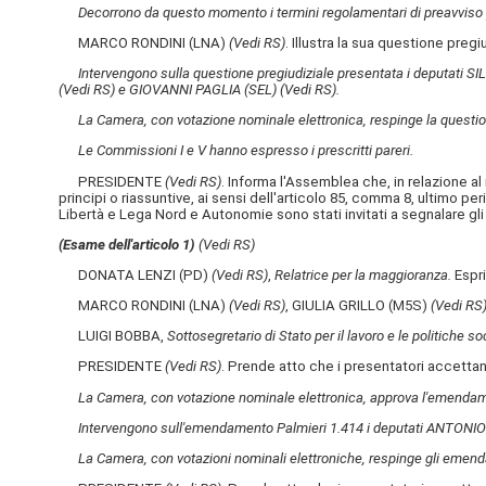
Decorrono da questo momento i termini regolamentari di preavviso p
MARCO RONDINI (LNA)
(Vedi RS)
. Illustra la sua questione pregiu
Intervengono sulla questione pregiudiziale presentata i deputati
(Vedi RS)
e GIOVANNI PAGLIA (SEL)
(Vedi RS)
.
La Camera, con votazione nominale elettronica, respinge la question
Le Commissioni I e V hanno espresso i prescritti pareri.
PRESIDENTE
(Vedi RS)
. Informa l'Assemblea che, in relazione a
principi o riassuntive, ai sensi dell'articolo 85, comma 8, ultimo pe
Libertà e Lega Nord e Autonomie sono stati invitati a segnalare 
(Esame dell'articolo 1)
(Vedi RS)
DONATA LENZI (PD)
(Vedi RS)
,
Relatrice per la maggioranza.
Espri
MARCO RONDINI (LNA)
(Vedi RS)
, GIULIA GRILLO (M5S)
(Vedi RS
LUIGI BOBBA,
Sottosegretario di Stato per il lavoro e le politiche soc
PRESIDENTE
(Vedi RS)
. Prende atto che i presentatori accetta
La Camera, con votazione nominale elettronica, approva l'emendame
Intervengono sull'emendamento Palmieri 1.414 i deputati ANTONIO
La Camera, con votazioni nominali elettroniche, respinge gli emen