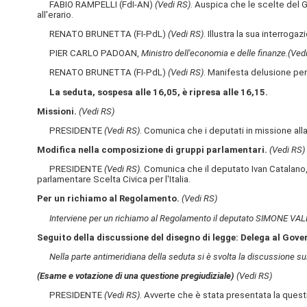
FABIO RAMPELLI (FdI-AN)
(Vedi RS)
. Auspica che le scelte del 
all'erario.
RENATO BRUNETTA (FI-PdL)
(Vedi RS)
. Illustra la sua interroga
PIER CARLO PADOAN,
Ministro dell'economia e delle finanze.
(Ved
RENATO BRUNETTA (FI-PdL)
(Vedi RS)
. Manifesta delusione per 
La seduta, sospesa alle 16,05, è ripresa alle 16,15.
Missioni.
(Vedi RS)
PRESIDENTE
(Vedi RS)
. Comunica che i deputati in missione al
Modifica nella composizione di gruppi parlamentari.
(Vedi RS)
PRESIDENTE
(Vedi RS)
. Comunica che il deputato Ivan Catalano, g
parlamentare Scelta Civica per l'Italia.
Per un richiamo al Regolamento.
(Vedi RS)
Interviene per un richiamo al Regolamento il deputato SIMONE V
Seguito della discussione del disegno di legge: Delega al Gove
Nella parte antimeridiana della seduta si è svolta la discussione sul
(Esame e votazione di una questione pregiudiziale)
(Vedi RS)
PRESIDENTE
(Vedi RS)
. Avverte che è stata presentata la questi