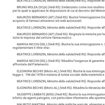
BEATRICE LORENZIN,
Ministra della salute
(Vedi RS)
. Risponde all
BRUNO MOLEA (SCpI)
(Vedi RS)
. Evidenziato come non risultino
per le quali si applicano le disposizioni di cui al decreto del Minist
MAURIZIO BERNARDO (AP)
(Vedi RS)
. Illustra l'interrogazione 
acquisto di farmaci attraverso siti
web
autorizzati.
BEATRICE LORENZIN,
Ministra della salute
(Vedi RS)
. Risponde all
MAURIZIO BERNARDO (AP)
(Vedi RS)
. Ringrazia la ministra per 
tutte le imprese del settore farmaceutico.
MARISA NICCHI (SEL)
(Vedi RS)
. Illustra la sua interrogazione n
regolamentare il «fine vita».
BEATRICE LORENZIN,
Ministra della salute
(Vedi RS)
. Risponde all
MARISA NICCHI (SEL)
(Vedi RS)
. Ribadita l'esigenza di garantir
affrontata dal Parlamento.
ELEONORA BECHIS (Misto-AL)
(Vedi RS)
. Illustra la sua interro
legge n. 194 del 1978 in materia di tutela sociale della maternità e 
BEATRICE LORENZIN,
Ministra della salute
(Vedi RS)
. Risponde all
ELEONORA BECHIS (Misto-AL)
(Vedi RS)
. Ribadita la rilevanza d
GIUSEPPE L'ABBATE (M5S)
(Vedi RS)
. Illustra la sua interrogazi
infetto da agenti patogeni, con particolare riferimento alla sperime
MAURIZIO MARTINA,
Ministro delle politiche agricole, alimentari e