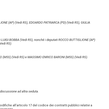
LIONE (AP)
(Vedi RS)
, EDOARDO PATRIARCA (PD)
(Vedi RS)
, GIULIA
iali LUIGI BOBBA
(Vedi RS)
, nonché i deputati ROCCO BUTTIGLIONE (AP)
Vedi RS)
.
O (M5S)
(Vedi RS)
e MASSIMO ENRICO BARONI (M5S)
(Vedi RS)
.
la discussione ad altra seduta.
difiche all'articolo 17 del codice dei contratti pubblici relativi a
 sicurezza.