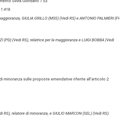
mento Silvia Giordano 1.53.
 1.418.
la maggioranza, GIULIA GRILLO (M5S)
(Vedi RS)
e ANTONIO PALMIERI (FI-
ZI (PD)
(Vedi RS)
, relatrice per la maggioranza e LUIGI BOBBA
(Vedi
.
i minoranza sulle proposte emendative riferite all'articolo 2.
di RS)
, relatore di minoranza, e GIULIO MARCON (SEL)
(Vedi RS)
.