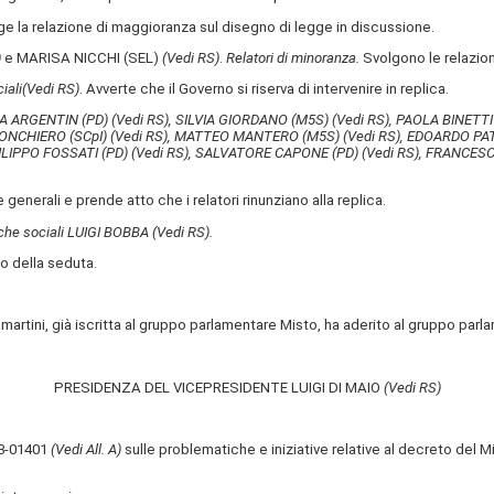
e la relazione di maggioranza sul disegno di legge in discussione.
)
e MARISA NICCHI (SEL)
(Vedi RS)
.
Relatori di minoranza.
Svolgono le relazion
iali
(Vedi RS)
. Avverte che il Governo si riserva di intervenire in replica.
EANA ARGENTIN (PD)
(Vedi RS)
, SILVIA GIORDANO (M5S)
(Vedi RS)
, PAOLA BINETTI
ONCHIERO (SCpI)
(Vedi RS)
, MATTEO MANTERO (M5S)
(Vedi RS)
, EDOARDO PA
FILIPPO FOSSATI (PD)
(Vedi RS)
, SALVATORE CAPONE (PD)
(Vedi RS)
, FRANCES
e generali e prende atto che i relatori rinunziano alla replica.
litiche sociali LUIGI BOBBA
(Vedi RS)
.
uo della seduta.
martini, già iscritta al gruppo parlamentare Misto, ha aderito al gruppo pa
PRESIDENZA DEL VICEPRESIDENTE LUIGI DI MAIO
(Vedi RS)
. 3-01401
(Vedi All. A)
sulle problematiche e iniziative relative al decreto del Min