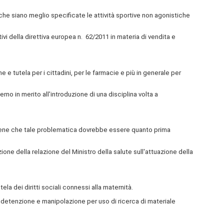
che siano meglio specificate le attività sportive non agonistiche
ivi della direttiva europea n. 62/2011 in materia di vendita e
ne e tutela per i cittadini, per le farmacie e più in generale per
no in merito all'introduzione di una disciplina volta a
 ritiene che tale problematica dovrebbe essere quanto prima
one della relazione del Ministro della salute sull'attuazione della
la dei diritti sociali connessi alla maternità.
 detenzione e manipolazione per uso di ricerca di materiale