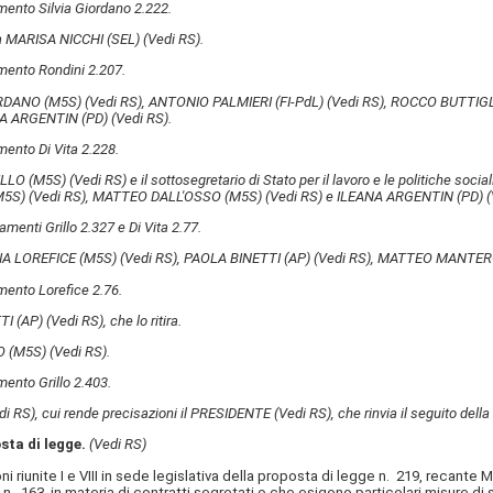
ento Silvia Giordano 2.222.
nza MARISA NICCHI (SEL)
(Vedi RS)
.
mento Rondini 2.207.
IORDANO (M5S)
(Vedi RS)
, ANTONIO PALMIERI (FI-PdL)
(Vedi RS)
, ROCCO BUTTIG
A ARGENTIN (PD)
(Vedi RS)
.
ento Di Vita 2.228.
RILLO (M5S)
(Vedi RS)
e il sottosegretario di Stato per il lavoro e le politiche soc
(M5S)
(Vedi RS)
, MATTEO DALL'OSSO (M5S)
(Vedi RS)
e ILEANA ARGENTIN (PD)
(
menti Grillo 2.327 e Di Vita 2.77.
CIA LOREFICE (M5S)
(Vedi RS)
, PAOLA BINETTI (AP)
(Vedi RS)
, MATTEO MANTER
mento Lorefice 2.76.
TTI (AP)
(Vedi RS)
, che lo ritira.
LO (M5S)
(Vedi RS)
.
ento Grillo 2.403.
di RS)
, cui rende precisazioni il PRESIDENTE
(Vedi RS)
, che rinvia il seguito del
sta di legge.
(Vedi RS)
 riunite I e VIII in sede legislativa della proposta di legge n. 219, recante Mo
06, n. 163, in materia di contratti segretati o che esigono particolari misure di