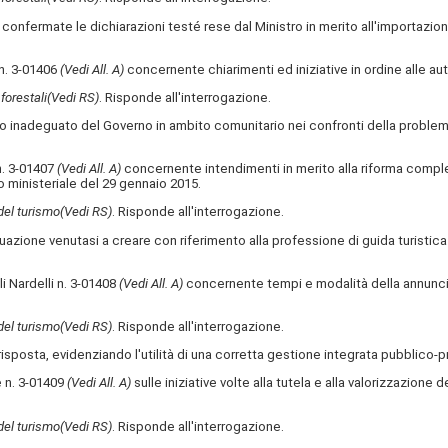
confermate le dichiarazioni testé rese dal Ministro in merito all'importazion
 n. 3-01406
(Vedi All. A)
concernente chiarimenti ed iniziative in ordine alle auto
 forestali
(Vedi RS)
. Risponde all'interrogazione.
o inadeguato del Governo in ambito comunitario nei confronti della problema
 n. 3-01407
(Vedi All. A)
concernente intendimenti in merito alla riforma comples
to ministeriale del 29 gennaio 2015.
 del turismo
(Vedi RS)
. Risponde all'interrogazione.
uazione venutasi a creare con riferimento alla professione di guida turistica i
li Nardelli n. 3-01408
(Vedi All. A)
concernente tempi e modalità della annuncia
 del turismo
(Vedi RS)
. Risponde all'interrogazione.
 risposta, evidenziando l'utilità di una corretta gestione integrata pubblico-
ne n. 3-01409
(Vedi All. A)
sulle iniziative volte alla tutela e alla valorizzazione 
 del turismo
(Vedi RS)
. Risponde all'interrogazione.