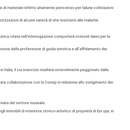
e di materiale infetto altamente pericoloso per talune coltivazioni
rizzazioni di alcune varietà di vite resistenti alle malattie.
tica citata nell'interrogazione comporterà notevoli danni per le
siva della professione di guida turistica e all'affidamento dei
n Italia, il cui esercizio risulterà notevolmente peggiorato dalle
ta collaborazione con la Consip in relazione allo svolgimento dei
privata del settore museale.
degli immobili di interesse storico-artistico di proprietà di
Eur spa
, in