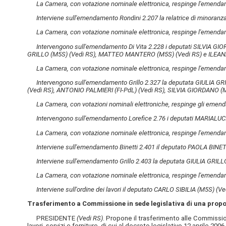
La Camera, con votazione nominale elettronica, respinge l'emendam
Interviene sull'emendamento Rondini 2.207 la relatrice di minora
La Camera, con votazione nominale elettronica, respinge l'emenda
Intervengono sull'emendamento Di Vita 2.228 i deputati SILVIA G
GRILLO (M5S)
(Vedi RS)
, MATTEO MANTERO (M5S)
(Vedi RS)
e ILEAN
La Camera, con votazione nominale elettronica, respinge l'emendam
Intervengono sull'emendamento Grillo 2.327 la deputata GIULIA G
(Vedi RS)
, ANTONIO PALMIERI (FI-PdL)
(Vedi RS)
, SILVIA GIORDANO 
La Camera, con votazioni nominali elettroniche, respinge gli emenda
Intervengono sull'emendamento Lorefice 2.76 i deputati MARIALU
La Camera, con votazione nominale elettronica, respinge l'emenda
Interviene sull'emendamento Binetti 2.401 il deputato PAOLA BINE
Interviene sull'emendamento Grillo 2.403 la deputata GIULIA GRIL
La Camera, con votazione nominale elettronica, respinge l'emendam
Interviene sull'ordine dei lavori il deputato CARLO SIBILIA (M5S)
(Ve
Trasferimento a Commissione in sede legislativa di una propo
PRESIDENTE
(Vedi RS)
. Propone il trasferimento alle Commissioni
lavori, servizi e forniture, di cui al decreto legislativo 12 aprile 20