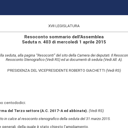
XVII LEGISLATURA
Resoconto sommario dell'Assemblea
Seduta n. 403 di mercoledì 1 aprile 2015
lla seduta, alla pagina “Resoconti” del sito della Camera dei deputati. Il Resocon
Resoconto Stenografico (Vedi RS) ed ai documenti di seduta (Vedi All. A).
PRESIDENZA DEL VICEPRESIDENTE ROBERTO GIACHETTI
(Vedi RS)
no centododici.
orma del Terzo settore (A.C. 2617-A ed abbinate).
(Vedi RS)
otto in calce al resoconto stenografico della seduta del 31 marzo 2015.
ee generali, della quale è stato chiesto l'ampliamento.