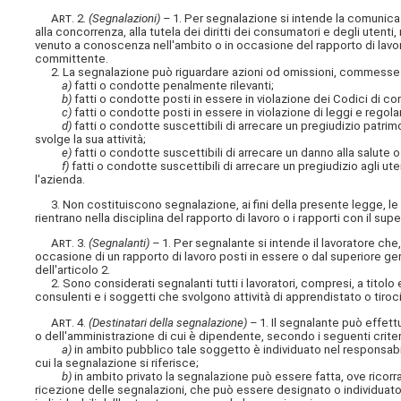
Art
. 2.
(Segnalazioni) –
1. Per segnalazione si intende la comunicazio
alla concorrenza, alla tutela dei diritti dei consumatori e degli uten
venuto a conoscenza nell'ambito o in occasione del rapporto di lavoro
committente.
2. La segnalazione può riguardare azioni od omissioni, commesse 
a)
fatti o condotte penalmente rilevanti;
b)
fatti o condotte posti in essere in violazione dei Codici di com
c)
fatti o condotte posti in essere in violazione di leggi e regol
d)
fatti o condotte suscettibili di arrecare un pregiudizio patrim
svolge la sua attività;
e)
fatti o condotte suscettibili di arrecare un danno alla salute o
f)
fatti o condotte suscettibili di arrecare un pregiudizio agli ute
l'azienda.
3. Non costituiscono segnalazione, ai fini della presente legge, le 
rientrano nella disciplina del rapporto di lavoro o i rapporti con il s
Art
. 3.
(Segnalanti) –
1. Per segnalante si intende il lavoratore che,
occasione di un rapporto di lavoro posti in essere o dal superiore gera
dell'articolo 2.
2. Sono considerati segnalanti tutti i lavoratori, compresi, a titolo 
consulenti e i soggetti che svolgono attività di apprendistato o tiro
Art
. 4.
(Destinatari della segnalazione) –
1. Il segnalante può effett
o dell'amministrazione di cui è dipendente, secondo i seguenti criter
a)
in ambito pubblico tale soggetto è individuato nel responsabi
cui la segnalazione si riferisce;
b)
in ambito privato la segnalazione può essere fatta, ove ricorra,
ricezione delle segnalazioni, che può essere designato o individua