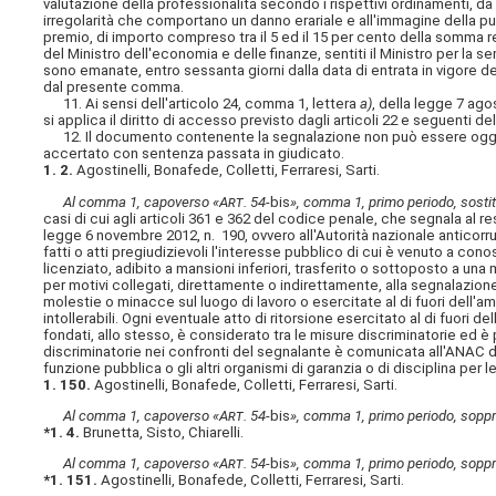
valutazione della professionalità secondo i rispettivi ordinamenti, da 
irregolarità che comportano un danno erariale e all'immagine della pub
premio, di importo compreso tra il 5 ed il 15 per cento della somma 
del Ministro dell'economia e delle finanze, sentiti il Ministro per la 
sono emanate, entro sessanta giorni dalla data di entrata in vigore d
dal presente comma.
11. Ai sensi dell'articolo 24, comma 1, lettera
a)
, della legge 7 ago
si applica il diritto di accesso previsto dagli articoli 22 e seguenti 
12. Il documento contenente la segnalazione non può essere oggetto 
accertato con sentenza passata in giudicato.
1. 2.
Agostinelli, Bonafede, Colletti, Ferraresi, Sarti.
Al comma 1, capoverso «A
rt
. 54-
bis
», comma 1, primo periodo, sostitu
casi di cui agli articoli 361 e 362 del codice penale, che segnala al r
legge 6 novembre 2012, n. 190, ovvero all'Autorità nazionale anticorruzio
fatti o atti pregiudizievoli l'interesse pubblico di cui è venuto a co
licenziato, adibito a mansioni inferiori, trasferito o sottoposto a una m
per motivi collegati, direttamente o indirettamente, alla segnalazione. 
molestie o minacce sul luogo di lavoro o esercitate al di fuori dell'am
intollerabili. Ogni eventuale atto di ritorsione esercitato al di fuori 
fondati, allo stesso, è considerato tra le misure discriminatorie ed è p
discriminatorie nei confronti del segnalante è comunicata all'ANAC da
funzione pubblica o gli altri organismi di garanzia o di disciplina per 
1. 150.
Agostinelli, Bonafede, Colletti, Ferraresi, Sarti.
Al comma 1, capoverso «A
rt
. 54-
bis
», comma 1, primo periodo, soppr
*1. 4.
Brunetta, Sisto, Chiarelli.
Al comma 1, capoverso «A
rt
. 54-
bis
», comma 1, primo periodo, soppr
*1. 151.
Agostinelli, Bonafede, Colletti, Ferraresi, Sarti.