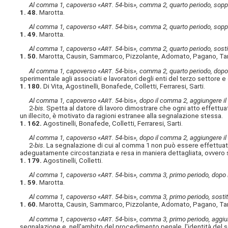
Al comma 1, capoverso «A
rt
. 54-
bis
», comma 2, quarto periodo, sopp
1. 48.
Marotta.
Al comma 1, capoverso «A
rt
. 54-
bis
», comma 2, quarto periodo, sopp
1. 49.
Marotta.
Al comma 1, capoverso «A
rt
. 54-
bis
», comma 2, quarto periodo, sostit
1. 50.
Marotta, Causin, Sammarco, Pizzolante, Adornato, Pagano, Ta
Al comma 1, capoverso «A
rt
. 54-
bis
», comma 2, quarto periodo, dopo 
sperimentale agli associati e lavoratori degli enti del terzo settore e
1. 180.
Di Vita, Agostinelli, Bonafede, Colletti, Ferraresi, Sarti.
Al comma 1, capoverso «A
rt
. 54-
bis
», dopo il comma 2, aggiungere il
2-
bis.
Spetta al datore di lavoro dimostrare che ogni atto effettua
un illecito, è motivato da ragioni estranee alla segnalazione stessa.
1. 162.
Agostinelli, Bonafede, Colletti, Ferraresi, Sarti.
Al comma 1, capoverso «A
rt
. 54-
bis
», dopo il comma 2, aggiungere il
2-
bis.
La segnalazione di cui al comma 1 non può essere effettuata
adeguatamente circostanziata e resa in maniera dettagliata, ovvero sia
1. 179.
Agostinelli, Colletti.
Al comma 1, capoverso «A
rt
. 54-
bis
», comma 3, primo periodo, dopo l
1. 59.
Marotta.
Al comma 1, capoverso «A
rt
. 54-
bis»,
comma 3, primo periodo, sostitu
1. 60.
Marotta, Causin, Sammarco, Pizzolante, Adornato, Pagano, Ta
Al comma 1, capoverso «A
rt
. 54-
bis»,
comma 3, primo periodo, aggiung
segnalazione e, nell'ambito del procedimento penale, l'identità del se