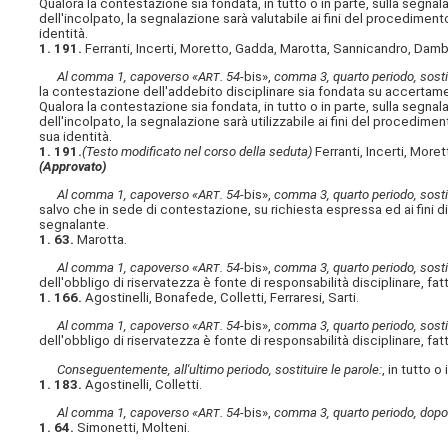
Qualora la contestazione sia fondata, in tutto o in parte, sulla segna
dell'incolpato, la segnalazione sarà valutabile ai fini del procedimen
identità.
1. 191.
Ferranti, Incerti, Moretto, Gadda, Marotta, Sannicandro, D
Al comma 1, capoverso «A
rt
. 54-
bis»,
comma 3, quarto periodo, sostit
la contestazione dell'addebito disciplinare sia fondata su accertament
Qualora la contestazione sia fondata, in tutto o in parte, sulla segna
dell'incolpato, la segnalazione sarà utilizzabile ai fini del procedime
sua identità.
1. 191.
(Testo modificato nel corso della seduta)
Ferranti, Incerti, Mo
(Approvato)
Al comma 1, capoverso «A
rt
. 54-
bis»,
comma 3, quarto periodo, sostit
salvo che in sede di contestazione, su richiesta espressa ed ai fini d
segnalante.
1. 63.
Marotta.
Al comma 1, capoverso «A
rt
. 54-
bis»,
comma 3, quarto periodo, sostit
dell'obbligo di riservatezza è fonte di responsabilità disciplinare, fat
1. 166.
Agostinelli, Bonafede, Colletti, Ferraresi, Sarti.
Al comma 1, capoverso «A
rt
. 54-
bis»,
comma 3, quarto periodo, sostit
dell'obbligo di riservatezza è fonte di responsabilità disciplinare, fat
Conseguentemente, all'ultimo periodo, sostituire le parole:
, in tutto o
1. 183.
Agostinelli, Colletti.
Al comma 1, capoverso «A
rt
. 54-
bis»,
comma 3, quarto periodo, dopo 
1. 64.
Simonetti, Molteni.