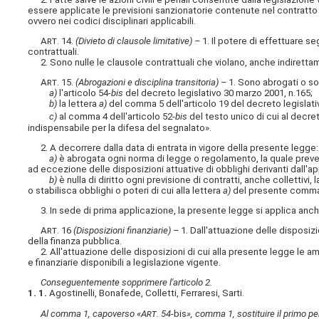
essere applicate le previsioni sanzionatorie contenute nel contratto 
ovvero nei codici disciplinari applicabili.
Art
. 14.
(Divieto di clausole limitative) –
1. Il potere di effettuare 
contrattuali.
2. Sono nulle le clausole contrattuali che violano, anche indiretta
Art
. 15.
(Abrogazioni e disciplina transitoria) –
1. Sono abrogati o so
a)
l'articolo 54-
bis
del decreto legislativo 30 marzo 2001, n.165;
b)
la lettera
a)
del comma 5 dell'articolo 19 del decreto legislati
c)
al comma 4 dell'articolo 52-
bis
del testo unico di cui al decret
indispensabile per la difesa del segnalato».
2. A decorrere dalla data di entrata in vigore della presente legge:
a)
è abrogata ogni norma di legge o regolamento, la quale preveda
ad eccezione delle disposizioni attuative di obblighi derivanti dall'a
b)
è nulla di diritto ogni previsione di contratti, anche collettivi,
o stabilisca obblighi o poteri di cui alla lettera
a)
del presente comm
3. In sede di prima applicazione, la presente legge si applica anche a
Art
. 16
(Disposizioni finanziarie) –
1. Dall'attuazione delle disposiz
della finanza pubblica.
2. All'attuazione delle disposizioni di cui alla presente legge le a
e finanziarie disponibili a legislazione vigente.
Conseguentemente sopprimere l'articolo 2.
1. 1.
Agostinelli, Bonafede, Colletti, Ferraresi, Sarti.
Al comma 1, capoverso «A
rt
. 54-
bis
», comma 1, sostituire il primo pe