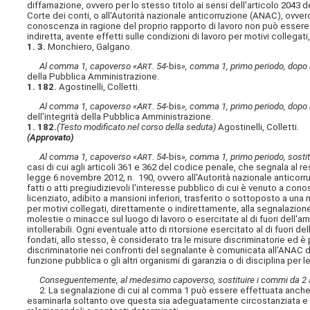
diffamazione, ovvero per lo stesso titolo ai sensi dell'articolo 2043 de
Corte dei conti, o all'Autorità nazionale anticorruzione (ANAC), ovvero
conoscenza in ragione del proprio rapporto di lavoro non può essere 
indiretta, avente effetti sulle condizioni di lavoro per motivi collegat
1. 3.
Monchiero, Galgano.
Al comma 1, capoverso «A
rt
. 54-
bis
», comma 1, primo periodo, dopo l
della Pubblica Amministrazione.
1. 182.
Agostinelli, Colletti.
Al comma 1, capoverso «A
rt
. 54-
bis
», comma 1, primo periodo, dopo l
dell'integrità della Pubblica Amministrazione.
1. 182.
(Testo modificato nel corso della seduta)
Agostinelli, Colletti.
(Approvato)
Al comma 1, capoverso «A
rt
. 54-
bis
», comma 1, primo periodo, sostitu
casi di cui agli articoli 361 e 362 del codice penale, che segnala al r
legge 6 novembre 2012, n. 190, ovvero all'Autorità nazionale anticorruzio
fatti o atti pregiudizievoli l'interesse pubblico di cui è venuto a co
licenziato, adibito a mansioni inferiori, trasferito o sottoposto a una m
per motivi collegati, direttamente o indirettamente, alla segnalazione. 
molestie o minacce sul luogo di lavoro o esercitate al di fuori dell'am
intollerabili. Ogni eventuale atto di ritorsione esercitato al di fuori 
fondati, allo stesso, è considerato tra le misure discriminatorie ed è p
discriminatorie nei confronti del segnalante è comunicata all'ANAC da
funzione pubblica o gli altri organismi di garanzia o di disciplina per 
Conseguentemente, al medesimo capoverso, sostituire i commi da 2 a
2. La segnalazione di cui al comma 1 può essere effettuata anche in 
esaminarla soltanto ove questa sia adeguatamente circostanziata e res