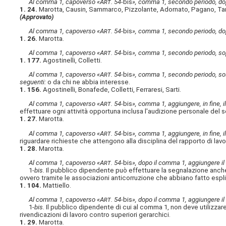
Al comma 1, capoverso «A
rt
. 54-
bis
», comma 1, secondo periodo, dop
1. 24.
Marotta, Causin, Sammarco, Pizzolante, Adornato, Pagano, Ta
(Approvato)
Al comma 1, capoverso «A
rt
. 54-
bis
», comma 1, secondo periodo, dop
1. 26.
Marotta.
Al comma 1, capoverso «A
rt
. 54-
bis
», comma 1, secondo periodo, sop
1. 177.
Agostinelli, Colletti.
Al comma 1, capoverso «A
rt
. 54-
bis
», comma 1, secondo periodo, sost
seguenti:
o da chi ne abbia interesse.
1. 156.
Agostinelli, Bonafede, Colletti, Ferraresi, Sarti.
Al comma 1, capoverso «A
rt
. 54-
bis
», comma 1, aggiungere, in fine, 
effettuare ogni attività opportuna inclusa l'audizione personale del se
1. 27.
Marotta.
Al comma 1, capoverso «A
rt
. 54-
bis
», comma 1, aggiungere, in fine, 
riguardare richieste che attengono alla disciplina del rapporto di lavo
1. 28.
Marotta.
Al comma 1, capoverso «A
rt
. 54-
bis
», dopo il comma 1, aggiungere il
1-
bis.
Il pubblico dipendente può effettuare la segnalazione anche
ovvero tramite le associazioni anticorruzione che abbiano fatto espl
1. 104.
Mattiello.
Al comma 1, capoverso «A
rt
. 54-
bis
», dopo il comma 1, aggiungere il
1-
bis.
Il pubblico dipendente di cui al comma 1, non deve utilizzar
rivendicazioni di lavoro contro superiori gerarchici.
1. 29.
Marotta.