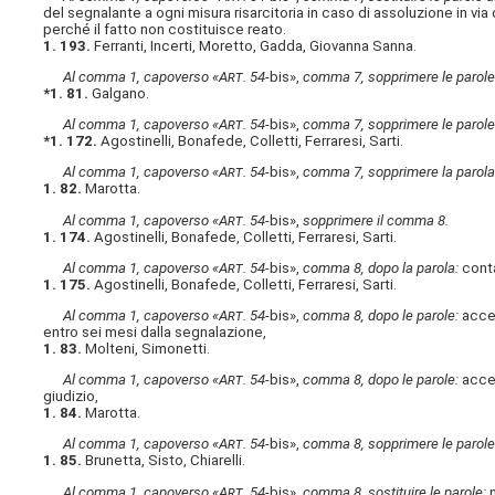
del segnalante a ogni misura risarcitoria in caso di assoluzione in vi
perché il fatto non costituisce reato.
1. 193.
Ferranti, Incerti, Moretto, Gadda, Giovanna Sanna.
Al comma 1, capoverso «A
rt
. 54-
bis»,
comma 7, sopprimere le parole
*1. 81.
Galgano.
Al comma 1, capoverso «A
rt
. 54-
bis»,
comma 7, sopprimere le parole
*1. 172.
Agostinelli, Bonafede, Colletti, Ferraresi, Sarti.
Al comma 1, capoverso «A
rt
. 54-
bis»,
comma 7, sopprimere la parola
1. 82.
Marotta.
Al comma 1, capoverso «A
rt
. 54-
bis»,
sopprimere il comma 8.
1. 174.
Agostinelli, Bonafede, Colletti, Ferraresi, Sarti.
Al comma 1, capoverso «A
rt
. 54-
bis»,
comma 8, dopo la parola:
cont
1. 175.
Agostinelli, Bonafede, Colletti, Ferraresi, Sarti.
Al comma 1, capoverso «A
rt
. 54-
bis»,
comma 8, dopo le parole:
acce
entro sei mesi dalla segnalazione,
1. 83.
Molteni, Simonetti.
Al comma 1, capoverso «A
rt
. 54-
bis»,
comma 8, dopo le parole:
acce
giudizio,
1. 84.
Marotta.
Al comma 1, capoverso «A
rt
. 54-
bis»,
comma 8, sopprimere le parole
1. 85.
Brunetta, Sisto, Chiarelli.
Al comma 1, capoverso «A
rt
. 54-
bis»,
comma 8, sostituire le parole:
n