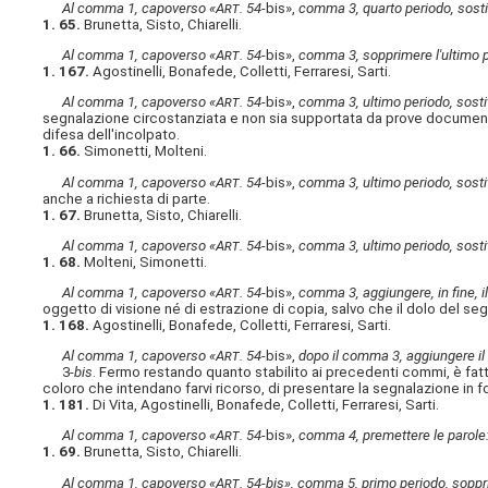
Al comma 1, capoverso «A
rt
. 54-
bis»,
comma 3, quarto periodo, sostit
1. 65.
Brunetta, Sisto, Chiarelli.
Al comma 1, capoverso «A
rt
. 54-
bis»,
comma 3, sopprimere l'ultimo p
1. 167.
Agostinelli, Bonafede, Colletti, Ferraresi, Sarti.
Al comma 1, capoverso «A
rt
. 54-
bis»,
comma 3, ultimo periodo, sostit
segnalazione circostanziata e non sia supportata da prove documental
difesa dell'incolpato.
1. 66.
Simonetti, Molteni.
Al comma 1, capoverso «A
rt
. 54-
bis»,
comma 3, ultimo periodo, sostit
anche a richiesta di parte.
1. 67.
Brunetta, Sisto, Chiarelli.
Al comma 1, capoverso «A
rt
. 54-
bis»,
comma 3, ultimo periodo, sostit
1. 68.
Molteni, Simonetti.
Al comma 1, capoverso «A
rt
. 54-
bis»,
comma 3, aggiungere, in fine, i
oggetto di visione né di estrazione di copia, salvo che il dolo del s
1. 168.
Agostinelli, Bonafede, Colletti, Ferraresi, Sarti.
Al comma 1, capoverso «A
rt
. 54-
bis»,
dopo il comma 3, aggiungere il
3-
bis
. Fermo restando quanto stabilito ai precedenti commi, è fatta
coloro che intendano farvi ricorso, di presentare la segnalazione in f
1. 181.
Di Vita, Agostinelli, Bonafede, Colletti, Ferraresi, Sarti.
Al comma 1, capoverso «A
rt
. 54-
bis»,
comma 4, premettere le parole
1. 69.
Brunetta, Sisto, Chiarelli.
Al comma 1, capoverso «A
rt
. 54-bis», comma 5, primo periodo, soppr