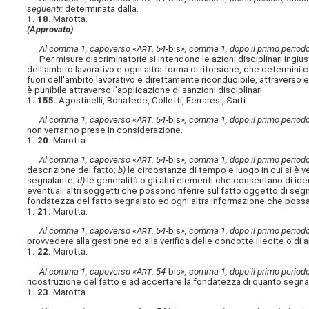
seguenti:
determinata dalla.
1. 18.
Marotta.
(Approvato)
Al comma 1, capoverso «A
rt
. 54-
bis
», comma 1, dopo il primo periodo
Per misure discriminatorie si intendono le azioni disciplinari ingiusti
dell'ambito lavorativo e ogni altra forma di ritorsione, che determini co
fuori dell'ambito lavorativo e direttamente riconducibile, attraverso e
è punibile attraverso l'applicazione di sanzioni disciplinari.
1. 155.
Agostinelli, Bonafede, Colletti, Ferraresi, Sarti.
Al comma 1, capoverso «A
rt
. 54-
bis
», comma 1, dopo il primo periodo
non verranno prese in considerazione.
1. 20.
Marotta.
Al comma 1, capoverso «A
rt
. 54-
bis
», comma 1, dopo il primo periodo
descrizione del fatto;
b)
le circostanze di tempo e luogo in cui si è v
segnalante;
d)
le generalità o gli altri elementi che consentano di ide
eventuali altri soggetti che possono riferire sul fatto oggetto di seg
fondatezza del fatto segnalato ed ogni altra informazione che possa es
1. 21.
Marotta.
Al comma 1, capoverso «A
rt
. 54-
bis
», comma 1, dopo il primo periodo
provvedere alla gestione ed alla verifica delle condotte illecite o di a
1. 22.
Marotta.
Al comma 1, capoverso «A
rt
. 54-
bis
», comma 1, dopo il primo periodo
ricostruzione del fatto e ad accertare la fondatezza di quanto segna
1. 23.
Marotta.