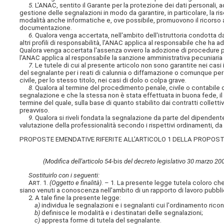
5.
L'ANAC, sentito il Garante per la protezione dei dati personali, 
gestione delle segnalazioni in modo da garantire, in particolare, la ri
modalità anche informatiche e, ove possibile, promuovono il ricorso a 
documentazione.
6.
Qualora venga accertata, nell'ambito dell'istruttoria condotta da
altri profili di responsabilità, l'ANAC applica al responsabile che ha 
Qualora venga accertata l'assenza ovvero la adozione di procedure per
l'ANAC applica al responsabile la sanzione amministrativa pecuniaria 
7.
Le tutele di cui al presente articolo non sono garantite nei casi
del segnalante per i reati di calunnia o diffamazione o comunque per
civile, per lo stesso titolo, nei casi di dolo o colpa grave.
8.
Qualora al termine del procedimento penale, civile o contabile ov
segnalazione e che la stessa non è stata effettuata in buona fede, i
termine del quale, sulla base di quanto stabilito dai contratti collet
preavviso.
9.
Qualora si riveli fondata la segnalazione da parte del dipendente
valutazione della professionalità secondo i rispettivi ordinamenti, da 
PROPOSTE EMENDATIVE RIFERITE ALL'ARTICOLO 1 DELLA PROPOST
(Modifica dell'articolo 54-
bis
del decreto legislativo 30 marzo 2001
Sostituirlo con i seguenti:
Art
. 1.
(Oggetto e finalità)
. – 1. La presente legge tutela coloro che 
siano venuti a conoscenza nell'ambito di un rapporto di lavoro pubbli
2. A tale fine la presente legge:
a)
individua le segnalazioni e i segnalanti cui l'ordinamento rico
b)
definisce le modalità e i destinatari delle segnalazioni;
c)
appresta forme di tutela del segnalante.