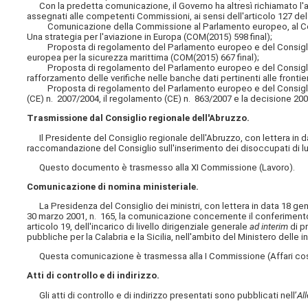
Con la predetta comunicazione, il Governo ha altresì richiamato l'
assegnati alle competenti Commissioni, ai sensi dell'articolo 127 d
Comunicazione della Commissione al Parlamento europeo, al Consig
Una strategia per l'aviazione in Europa (COM(2015) 598 final);
Proposta di regolamento del Parlamento europeo e del Consiglio c
europea per la sicurezza marittima (COM(2015) 667 final);
Proposta di regolamento del Parlamento europeo e del Consiglio c
rafforzamento delle verifiche nelle banche dati pertinenti alle fronti
Proposta di regolamento del Parlamento europeo e del Consiglio re
(CE) n. 2007/2004, il regolamento (CE) n. 863/2007 e la decisione 20
Trasmissione dal Consiglio regionale dell'Abruzzo.
Il Presidente del Consiglio regionale dell'Abruzzo, con lettera in 
raccomandazione del Consiglio sull'inserimento dei disoccupati di lu
Questo documento è trasmesso alla XI Commissione (Lavoro).
Comunicazione di nomina ministeriale.
La Presidenza del Consiglio dei ministri, con lettera in data 18 genn
30 marzo 2001, n. 165, la comunicazione concernente il conferimento
articolo 19, dell'incarico di livello dirigenziale generale
ad interim
di p
pubbliche per la Calabria e la Sicilia, nell'ambito del Ministero delle in
Questa comunicazione è trasmessa alla I Commissione (Affari costi
Atti di controllo e di indirizzo.
Gli atti di controllo e di indirizzo presentati sono pubblicati nell’
Al