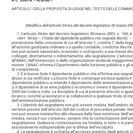
A.C. 3365-A – Articolo 1
ARTICOLO 1 DELLA PROPOSTA DI LEGGE NEL TESTO DELLE COMMIS
(Modifica dell'articolo 54-
bis
del decreto legislativo 30 marzo 2001
1.
L'articolo 54-
bis
del decreto legislativo 30 marzo 2001, n. 165, è
«
Art.
54-
bis – (Tutela del dipendente pubblico che segnala illeciti).
–
prevenzione della corruzione di cui all'articolo 1, comma 7, della le
all'autorità giudiziaria ordinaria o a quella contabile, condotte illec
non può essere sanzionato, licenziato o sottoposto a una misura discri
collegati, direttamente o indirettamente, alla segnalazione. L'adozio
all'ANAC dall'interessato o dalle organizzazioni sindacali maggiorme
essere. L'ANAC informa il Dipartimento della funzione pubblica o gli alt
di competenza.
2.
È in buona fede il dipendente pubblico che effettua una segnala
abuso si sia verificata. La buona fede è comunque esclusa qualora il 
dipendente pubblico si intende il dipendente delle amministrazioni pub
3, il dipendente di un ente pubblico economico ovvero il dipendente di
2359 del codice civile. La disciplina di cui al presente articolo si app
incarico, nonché ai lavoratori e ai collaboratori a qualsiasi titolo di i
dell'amministrazione pubblica.
3.
L'identità del segnalante non può essere rivelata. Nell'ambito 
nei limiti previsti dall'articolo 329 del codice di procedura penale. N
non può essere rivelata fino alla chiusura della fase istruttoria. Nel
rivelata, senza il suo consenso, sempre che la contestazione dell'adde
segnalazione. Qualora la contestazione sia fondata, in tutto o in part
assolutamente indispensabile per la difesa dell'incolpato.
4.
La segnalazione è sottratta all'accesso previsto dagli articoli 