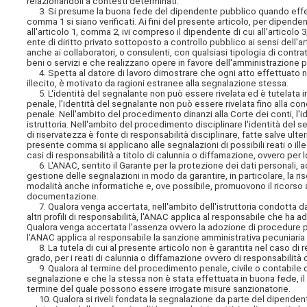
relazionandoli a contesti determinati.
3. Si presume la buona fede del dipendente pubblico quando effettua
comma 1 si siano verificati. Ai fini del presente articolo, per dipend
all'articolo 1, comma 2, ivi compreso il dipendente di cui all'artico
ente di diritto privato sottoposto a controllo pubblico ai sensi dell'ar
anche ai collaboratori, o consulenti, con qualsiasi tipologia di contratt
beni o servizi e che realizzano opere in favore dell'amministrazione 
4. Spetta al datore di lavoro dimostrare che ogni atto effettuato n
illecito, è motivato da ragioni estranee alla segnalazione stessa.
5. L'identità del segnalante non può essere rivelata ed è tutelata
penale, l'identità del segnalante non può essere rivelata fino alla concl
penale. Nell'ambito del procedimento dinanzi alla Corte dei conti, l'i
istruttoria. Nell'ambito del procedimento disciplinare l'identità del 
di riservatezza è fonte di responsabilità disciplinare, fatte salve ulte
presente comma si applicano alle segnalazioni di possibili reati o ille
casi di responsabilità a titolo di calunnia o diffamazione, ovvero per l
6. L'ANAC, sentito il Garante per la protezione dei dati personali, a
gestione delle segnalazioni in modo da garantire, in particolare, la ri
modalità anche informatiche e, ove possibile, promuovono il ricorso a 
documentazione.
7. Qualora venga accertata, nell'ambito dell'istruttoria condotta dal
altri profili di responsabilità, l'ANAC applica al responsabile che ha 
Qualora venga accertata l'assenza ovvero la adozione di procedure per
l'ANAC applica al responsabile la sanzione amministrativa pecuniaria 
8. La tutela di cui al presente articolo non è garantita nel caso di
grado, per i reati di calunnia o diffamazione ovvero di responsabilità ci
9. Qualora al termine del procedimento penale, civile o contabile ovv
segnalazione e che la stessa non è stata effettuata in buona fede, i
termine del quale possono essere irrogate misure sanzionatorie.
10. Qualora si riveli fondata la segnalazione da parte del dipendente