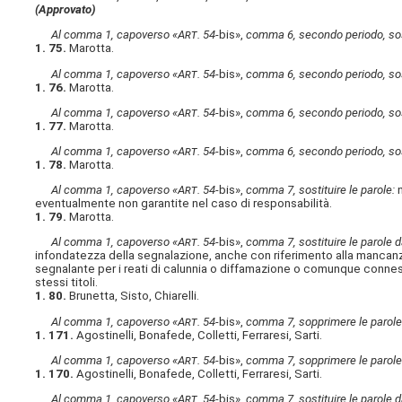
(Approvato)
Al comma 1, capoverso «A
rt
. 54-
bis»,
comma 6, secondo periodo, sost
1. 75.
Marotta.
Al comma 1, capoverso «A
rt
. 54-
bis»,
comma 6, secondo periodo, sost
1. 76.
Marotta.
Al comma 1, capoverso «A
rt
. 54-
bis»,
comma 6, secondo periodo, sost
1. 77.
Marotta.
Al comma 1, capoverso «A
rt
. 54-
bis»,
comma 6, secondo periodo, sost
1. 78.
Marotta.
Al comma 1, capoverso «A
rt
. 54-
bis»,
comma 7, sostituire le parole:
n
eventualmente non garantite nel caso di responsabilità.
1. 79.
Marotta.
Al comma 1, capoverso «A
rt
. 54-
bis»,
comma 7, sostituire le parole d
infondatezza della segnalazione, anche con riferimento alla mancanza d
segnalante per i reati di calunnia o diffamazione o comunque connessi
stessi titoli.
1. 80.
Brunetta, Sisto, Chiarelli.
Al comma 1, capoverso «A
rt
. 54-
bis»,
comma 7, sopprimere le parole
1. 171.
Agostinelli, Bonafede, Colletti, Ferraresi, Sarti.
Al comma 1, capoverso «A
rt
. 54-
bis»,
comma 7, sopprimere le parole
1. 170.
Agostinelli, Bonafede, Colletti, Ferraresi, Sarti.
Al comma 1, capoverso «A
rt
. 54-
bis»,
comma 7, sostituire le parole d