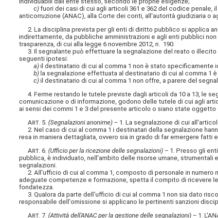
individuabili dall'ente stesso, secondo le proprie esigenze;
c)
fuori dei casi di cui agli articoli 361 e 362 del codice penale
anticorruzione (ANAC), alla Corte dei conti, all'autorità giudiziaria o ag
2. La disciplina prevista per gli enti di diritto pubblico si applica an
indirettamente, da pubbliche amministrazioni e agli enti pubblici non
trasparenza, di cui alla legge 6 novembre 2012, n. 190.
3. Il segnalante può effettuare la segnalazione del reato o illecito a
seguenti ipotesi:
a)
il destinatario di cui al comma 1 non è stato specificamente i
b)
la segnalazione effettuata al destinatario di cui al comma 1 
c)
il destinatario di cui al comma 1 non offre, a parere del segna
4. Ferme restando le tutele previste dagli articoli da 10 a 13, le segn
comunicazione o di informazione, godono delle tutele di cui agli artic
ai sensi dei commi 1 e 3 del presente articolo o siano state oggetto
Art
. 5.
(Segnalazioni anonime) –
1. La segnalazione di cui all'arti
2. Nel caso di cui al comma 1 i destinatari della segnalazione hann
resa in maniera dettagliata, ovvero sia in grado di far emergere fatti 
Art
. 6.
(Ufficio per la ricezione delle segnalazioni) –
1. Presso gli ent
pubblica, è individuato, nell'ambito delle risorse umane, strumentali e
segnalazioni.
2. All'ufficio di cui al comma 1, composto di personale in numero non
adeguate competenze e formazione, spetta il compito di ricevere le segn
fondatezza.
3. Qualora da parte dell'ufficio di cui al comma 1 non sia dato riscon
responsabile dell'omissione si applicano le pertinenti sanzioni discipl
Art
. 7.
(Attività dell'ANAC per la gestione delle segnalazioni) –
1. L'AN