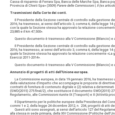
Cassa di risparmio di Ferrara Spa, Banca delle Marche Spa, Banca pop
Provincia di Chieti Spa» (3509)
Parere delle Commissioni I, II (
ex
articol
Trasmissioni dalla Corte dei conti.
Il Presidente della Sezione centrale di controllo sulla gestione dell
2016, ha trasmesso, ai sensi dell'articolo 3, comma 6, della legge 1
con la quale la Sezione stessa ha approvato la relazione concernent
23,885 e il km 47,500».
Questo documento è trasmesso alla V Commissione (Bilancio) e al
Il Presidente della Sezione centrale di controllo sulla gestione dell
2016, ha trasmesso, ai sensi dell'articolo 3, comma 6, della legge 14
quale la Sezione stessa ha approvato la relazione concernente «La ges
Esercizi 2011-2014».
Questo documento è trasmesso alla V Commissione (Bilancio) e al
Annunzio di progetti di atti dell'Unione europea.
La Commissione europea, in data 19 gennaio 2016, ha trasmesso un 
della valutazione d'impatto che accompagna le proposte di direttive 
contratti di fornitura di contenuto digitale e (2) relativa a determinati
(SWD(2015) 275 final/2), che sostituisce il documento SWD(2015) 275 f
Regolamento, alle Commissioni riunite IX (Trasporti) e X (Attività pro
Il Dipartimento per le politiche europee della Presidenza del Consigli
commi 1 e 2, della legge 24 dicembre 2012, n. 234, progetti di atti de
Questi atti sono assegnati, ai sensi dell'articolo 127 del Regolame
alla stessa in sede primaria, della XIV Commissione (Politiche dell'U