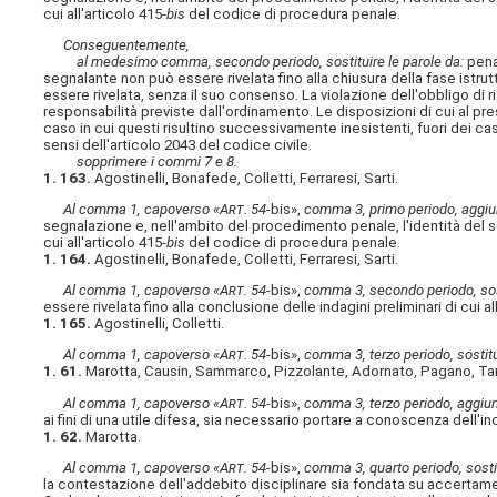
cui all'articolo 415-
bis
del codice di procedura penale.
Conseguentemente,
al medesimo comma, secondo periodo, sostituire le parole da:
pen
segnalante non può essere rivelata fino alla chiusura della fase istru
essere rivelata, senza il suo consenso. La violazione dell'obbligo di ri
responsabilità previste dall'ordinamento. Le disposizioni di cui al pres
caso in cui questi risultino successivamente inesistenti, fuori dei casi
sensi dell'articolo 2043 del codice civile.
sopprimere i commi 7 e 8.
1. 163.
Agostinelli, Bonafede, Colletti, Ferraresi, Sarti.
Al comma 1, capoverso «A
rt
. 54-
bis»,
comma 3, primo periodo, aggiung
segnalazione e, nell'ambito del procedimento penale, l'identità del se
cui all'articolo 415-
bis
del codice di procedura penale.
1. 164.
Agostinelli, Bonafede, Colletti, Ferraresi, Sarti.
Al comma 1, capoverso «A
rt
. 54-
bis»,
comma 3, secondo periodo, sost
essere rivelata fino alla conclusione delle indagini preliminari di cui al
1. 165.
Agostinelli, Colletti.
Al comma 1, capoverso «A
rt
. 54-
bis»,
comma 3, terzo periodo, sostitu
1. 61.
Marotta, Causin, Sammarco, Pizzolante, Adornato, Pagano, Ta
Al comma 1, capoverso «A
rt
. 54-
bis»,
comma 3, terzo periodo, aggiunge
ai fini di una utile difesa, sia necessario portare a conoscenza dell'in
1. 62.
Marotta.
Al comma 1, capoverso «A
rt
. 54-
bis»,
comma 3, quarto periodo, sostit
la contestazione dell'addebito disciplinare sia fondata su accertament