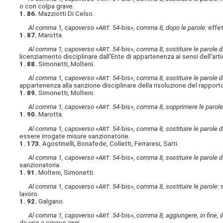
o con colpa grave.
1. 86.
Mazziotti Di Celso.
Al comma 1, capoverso «A
rt
. 54-
bis»,
comma 8, dopo le parole:
effet
1. 87.
Marotta.
Al comma 1, capoverso «A
rt
. 54-
bis»,
comma 8, sostituire le parole d
licenziamento disciplinare dall'Ente di appartenenza ai sensi dell'arti
1. 88.
Simonetti, Molteni.
Al comma 1, capoverso «A
rt
. 54-
bis»,
comma 8, sostituire le parole d
appartenenza alla sanzione disciplinare della risoluzione del rapport
1. 89.
Simonetti, Molteni.
Al comma 1, capoverso «A
rt
. 54-
bis»,
comma 8, sopprimere le parole
1. 90.
Marotta.
Al comma 1, capoverso «A
rt
. 54-
bis»,
comma 8, sostituire le parole d
essere irrogate misure sanzionatorie.
1. 173.
Agostinelli, Bonafede, Colletti, Ferraresi, Sarti.
Al comma 1, capoverso «A
rt
. 54-
bis»,
comma 8, sostituire le parole d
sanzionatoria.
1. 91.
Molteni, Simonetti.
Al comma 1, capoverso «A
rt
. 54-
bis»,
comma 8, sostituire le parole:
s
lavoro.
1. 92.
Galgano.
Al comma 1, capoverso «A
rt
. 54-
bis»,
comma 8, aggiungere, in fine, i
da uno a cinque anni.