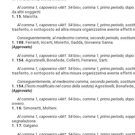
Al comma 1, capoverso «A
rt
. 54-
bis
», comma 1, primo periodo, dopo 
da altri soggetti
1. 15.
Marotta.
Al comma 1, capoverso «A
rt
. 54-
bis
», comma 1, primo periodo, sostitu
trasferito, o sottoposto ad altra misura organizzativa avente effetti neg
Conseguentemente, al medesimo comma, secondo periodo, sostituire 
1. 188.
Ferranti, Incerti, Moretto, Gadda, Giovanna Sanna.
(Approvato)
Al comma 1, capoverso «A
rt
. 54-
bis
», comma 1, primo periodo, dopo l
1. 154.
Agostinelli, Bonafede, Colletti, Ferraresi, Sarti.
Al comma 1, capoverso «A
rt
. 54-
bis
», comma 1, primo periodo, sostitu
trasferito, o sottoposto ad altra misura organizzativa avente effetti neg
Conseguentemente, al medesimo comma, secondo periodo, sostituire 
1. 154.
(Testo modificato nel corso della seduta)
Agostinelli, Bonafede, C
(Approvato)
Al comma 1, capoverso «A
rt
. 54-
bis
», comma 1, primo periodo, dopo l
ovvero.
1. 16.
Simonetti, Molteni.
Al comma 1, capoverso «A
rt
. 54-
bis
», comma 1, primo periodo, soppr
segnalazione.
1. 17.
Galgano.
Al comma 1, capoverso «A
rt
. 54-
bis
», comma 1, primo periodo, sostitu