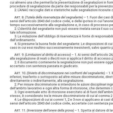
cui almeno una che permetta la presentazione di segnalazioni in form
procedure di segnalazione da parte dei responsabili per la prevenzio
2. L'ANAC raccoglie dati e statistiche sulle segnalazioni ricevute d
Art
. 8.
(Tutela della riservatezza del segnalante) –
1. Fuori dei casi d
sensi dell'articolo 2043 del codice civile, e delle ipotesi in cui l'ano
tempo successivamente alla segnalazione e, in caso di processo penal
2. L'identità del segnalante non può essere rivelata senza il suo con
tale informazione.
3. La violazione dell'obbligo di riservatezza è fonte di responsabilità
dall'ordinamento.
4. Si presume la buona fede del segnalante. Le disposizioni di cui ai 
caso in cui essi risultino successivamente inesistenti, salvo quant
Art
. 9.
(Limitazioni al diritto di accesso) –
1. Ai sensi dell'articolo 2
alla segnalazione di reati o illeciti non si applica il diritto di acces
2. Il documento contenente la segnalazione non può essere oggetto d
accertato con sentenza passata in giudicato.
Art
. 10.
(Divieto di discriminazione nei confronti del segnalante) –
1. 
inferiori, trasferito o sottoposto ad altre misure discriminatorie, dirett
direttamente o indirettamente, alla segnalazione.
2. Per misure discriminatorie si intendono le azioni disciplinari ingiu
dell'ambito lavorativo e ogni altra forma di ritorsione, che determini co
3. Ogni eventuale atto di ritorsione esercitato al di fuori dell'ambit
stesso, è considerato tra le misure discriminatorie di cui al comma 2 e
4. Le disposizioni di cui ai commi 1, 2 e 3 non si applicano ai casi di
sensi dell'articolo 2043 del codice civile, accertate con sentenza pa
Art
. 11.
(Inversione dell'onere della prova) –
1. Spetta al datore di l