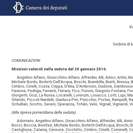
X
Seduta di 
COMUNICAZIONI
Missioni valevoli nella seduta del 20 gennaio 2016.
Angelino Alfano, Gioacchino Alfano, Alfreider, Alli, Amici, Artini, Bal
Michele Bordo, Borletti Dell'Acqua, Boschi, Brambilla, Bratti, Bressa, 
Cimbro, Cirielli, Costa, Crippa, D'Alia, D'Ambrosio, Dadone, Dambruoso,
Faraone, Fedriga, Ferranti, Ferrara, Fico, Fioroni, Gregorio Fontana, Fon
Giorgetti, Gozi, La Russa, Locatelli, Lorenzin, Losacco, Lotti, Lupi, Mad
Orlando, Piccoli Nardelli, Gianluca Pini, Pisicchio, Portas, Rampelli
Schullian, Scotto, Sereni, Speranza, Tofalo, Velo, Vignali, Vignaroli, Vi
(Alla ripresa pomeridiana della seduta).
Adornato, Angelino Alfano, Gioacchino Alfano, Alfreider, Alli, Amici, A
Bocci, Boccia, Bonifazi, Michele Bordo, Borletti Dell'Acqua, Boschi, Br
Castiglione, Catania, Censore, Cicchitto, Cimbro, Cirielli, Cominell