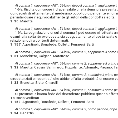
Al comma 1, capoverso «A
rt
. 54-
bis
», dopo il comma 1, aggiungere il
1-
bis.
Risulta comunque indispensabile che la denuncia presentata d
conosciuti direttamente dal medesimo pubblico dipendente e non riport
per individuare inequivocabilmente gli autori della condotta illecita.
1. 30.
Marotta.
Al comma 1, capoverso «A
rt
. 54-
bis
», dopo il comma 1, aggiungere il
1-
bis.
La segnalazione di cui al comma 1 può essere effettuata anche
esaminarla soltanto ove questa sia adeguatamente circostanziata e res
relazionandoli a contesti determinati.
1. 157.
Agostinelli, Bonafede, Colletti, Ferraresi, Sarti.
Al comma 1, capoverso «A
rt
. 54-
bis
», comma 2, sopprimere il primo e
1. 31.
Monchiero, Galgano, Matarrese.
Al comma 1, capoverso «A
rt
. 54-
bis
», comma 2, sopprimere il primo 
1. 32.
Marotta, Causin, Sammarco, Pizzolante, Adornato, Pagano, Ta
Al comma 1, capoverso «A
rt
. 54-
bis
», comma 2, sostituire il primo pe
circostanziati e riscontrati, che abbiano l'alta probabilità di essere ver
1. 33.
Brunetta, Sisto, Chiarelli.
Al comma 1, capoverso «A
rt
. 54-
bis
», comma 2, sostituire il primo pe
Si presume la buona fede del dipendente pubblico quando effettua 
1 si siano verificati.
1. 158.
Agostinelli, Bonafede, Colletti, Ferraresi, Sarti.
Al comma 1, capoverso «A
rt
. 54-
bis
», comma 2, primo periodo, dopo 
1. 34.
Becattini.