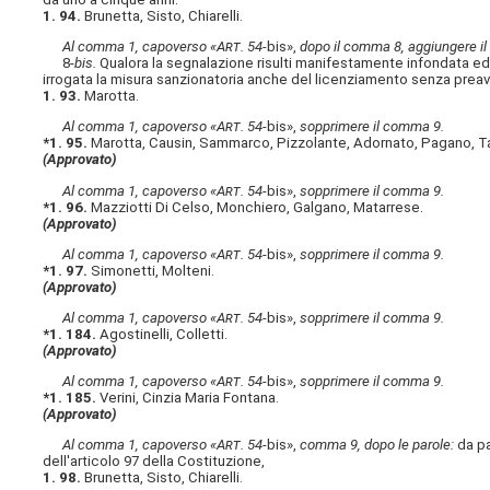
1. 94.
Brunetta, Sisto, Chiarelli.
Al comma 1, capoverso «A
rt
. 54-
bis»,
dopo il comma 8, aggiungere il
8-
bis.
Qualora la segnalazione risulti manifestamente infondata ed 
irrogata la misura sanzionatoria anche del licenziamento senza preav
1. 93.
Marotta.
Al comma 1, capoverso «A
rt
. 54-
bis»,
sopprimere il comma 9.
*1. 95.
Marotta, Causin, Sammarco, Pizzolante, Adornato, Pagano, T
(Approvato)
Al comma 1, capoverso «A
rt
. 54-
bis»,
sopprimere il comma 9.
*1. 96.
Mazziotti Di Celso, Monchiero, Galgano, Matarrese.
(Approvato)
Al comma 1, capoverso «A
rt
. 54-
bis»,
sopprimere il comma 9.
*1. 97.
Simonetti, Molteni.
(Approvato)
Al comma 1, capoverso «A
rt
. 54-
bis»,
sopprimere il comma 9.
*1. 184.
Agostinelli, Colletti.
(Approvato)
Al comma 1, capoverso «A
rt
. 54-
bis»,
sopprimere il comma 9.
*1. 185.
Verini, Cinzia Maria Fontana.
(Approvato)
Al comma 1, capoverso «A
rt
. 54-
bis»,
comma 9, dopo le parole:
da p
dell'articolo 97 della Costituzione,
1. 98.
Brunetta, Sisto, Chiarelli.