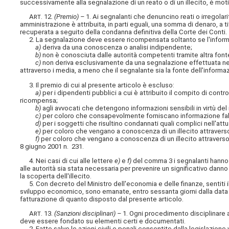
successivamente alla segnalazione di un reato o di un illecito, è mot
Art
. 12.
(Premio) –
1. Ai segnalanti che denuncino reati o irregola
amministrazione è attribuita, in parti eguali, una somma di denaro, a 
recuperata a seguito della condanna definitiva della Corte dei Conti.
2. La segnalazione deve essere ricompensata soltanto se l'inform
a)
deriva da una conoscenza o analisi indipendente;
b)
non è conosciuta dalle autorità competenti tramite altra fonte,
c)
non deriva esclusivamente da una segnalazione effettuata nel 
attraverso i media, a meno che il segnalante sia la fonte dell'informa
3. Il premio di cui al presente articolo è escluso:
a)
per i dipendenti pubblici a cui è attribuito il compito di contr
ricompensa;
b)
agli avvocati che detengono informazioni sensibili in virtù del r
c)
per coloro che consapevolmente forniscano informazione fa
d)
per i soggetti che risultino condannati quali complici nell'attua
e)
per coloro che vengano a conoscenza di un illecito attraverso la
f)
per coloro che vengano a conoscenza di un illecito attraverso a
8 giugno 2001 n. 231.
4. Nei casi di cui alle lettere
e)
e
f)
del comma 3 i segnalanti hanno d
alle autorità sia stata necessaria per prevenire un significativo dann
la scoperta dell'illecito.
5. Con decreto del Ministro dell'economia e delle finanze, sentiti il
sviluppo economico, sono emanate, entro sessanta giorni dalla data d
fatturazione di quanto disposto dal presente articolo.
Art
. 13.
(Sanzioni disciplinari) –
1. Ogni procedimento disciplinare av
deve essere fondato su elementi certi e documentati.
2. Fatte salve le azioni civili e penali consentite dalla legislazione