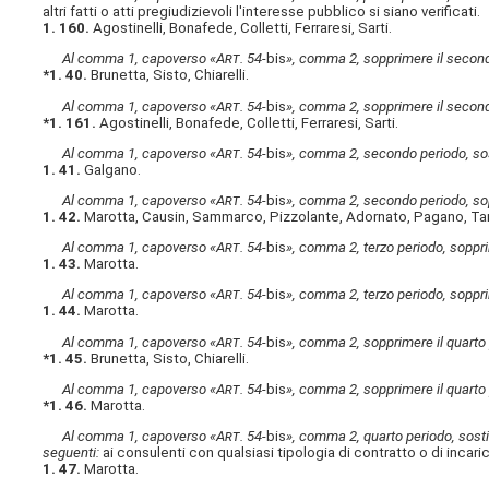
altri fatti o atti pregiudizievoli l'interesse pubblico si siano verificati.
1. 160.
Agostinelli, Bonafede, Colletti, Ferraresi, Sarti.
Al comma 1, capoverso «A
rt
. 54-
bis
», comma 2, sopprimere il secon
*1. 40.
Brunetta, Sisto, Chiarelli.
Al comma 1, capoverso «A
rt
. 54-
bis
», comma 2, sopprimere il secon
*1. 161.
Agostinelli, Bonafede, Colletti, Ferraresi, Sarti.
Al comma 1, capoverso «A
rt
. 54-
bis
», comma 2, secondo periodo, sost
1. 41.
Galgano.
Al comma 1, capoverso «A
rt
. 54-
bis
», comma 2, secondo periodo, sop
1. 42.
Marotta, Causin, Sammarco, Pizzolante, Adornato, Pagano, Ta
Al comma 1, capoverso «A
rt
. 54-
bis
», comma 2, terzo periodo, soppri
1. 43.
Marotta.
Al comma 1, capoverso «A
rt
. 54-
bis
», comma 2, terzo periodo, soppri
1. 44.
Marotta.
Al comma 1, capoverso «A
rt
. 54-
bis
», comma 2, sopprimere il quarto
*1. 45.
Brunetta, Sisto, Chiarelli.
Al comma 1, capoverso «A
rt
. 54-
bis
», comma 2, sopprimere il quarto
*1. 46.
Marotta.
Al comma 1, capoverso «A
rt
. 54-
bis
», comma 2, quarto periodo, sostit
seguenti:
ai consulenti con qualsiasi tipologia di contratto o di incari
1. 47.
Marotta.