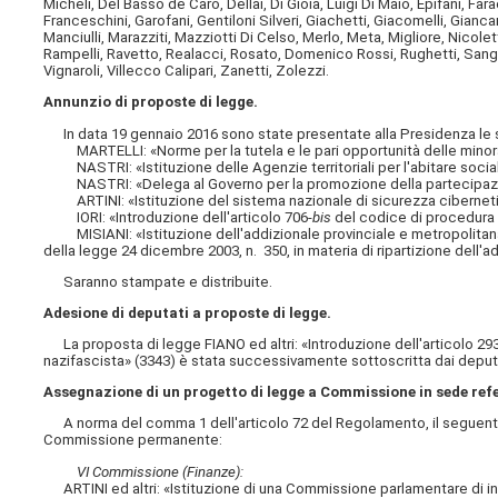
Micheli, Del Basso de Caro, Dellai, Di Gioia, Luigi Di Maio, Epifani, Fara
Franceschini, Garofani, Gentiloni Silveri, Giachetti, Giacomelli, Gianca
Manciulli, Marazziti, Mazziotti Di Celso, Merlo, Meta, Migliore, Nicolett
Rampelli, Ravetto, Realacci, Rosato, Domenico Rossi, Rughetti, Sanga,
Vignaroli, Villecco Calipari, Zanetti, Zolezzi.
Annunzio di proposte di legge.
In data 19 gennaio 2016 sono state presentate alla Presidenza le se
MARTELLI: «Norme per la tutela e le pari opportunità delle minora
NASTRI: «Istituzione delle Agenzie territoriali per l'abitare social
NASTRI: «Delega al Governo per la promozione della partecipazione 
ARTINI: «Istituzione del sistema nazionale di sicurezza cibernetica
IORI: «Introduzione dell'articolo 706-
bis
del codice di procedura c
MISIANI: «Istituzione dell'addizionale provinciale e metropolitana su
della legge 24 dicembre 2003, n. 350, in materia di ripartizione dell'a
Saranno stampate e distribuite.
Adesione di deputati a proposte di legge.
La proposta di legge FIANO ed altri: «Introduzione dell'articolo 29
nazifascista» (3343) è stata successivamente sottoscritta dai deputati 
Assegnazione di un progetto di legge a Commissione in sede ref
A norma del comma 1 dell'articolo 72 del Regolamento, il seguente 
Commissione permanente:
VI Commissione (Finanze):
ARTINI ed altri: «Istituzione di una Commissione parlamentare di in