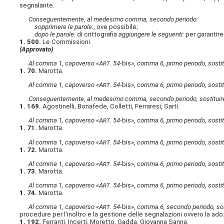
segnalante.
Conseguentemente, al medesimo comma, secondo periodo:
sopprimere le parole:
, ove possibile;
dopo le parole:
di crittografia
aggiungere le seguenti:
per garantire
1. 500.
Le Commissioni.
(Approvato)
Al comma 1, capoverso «A
rt
. 54-
bis»,
comma 6, primo periodo, sostitu
1. 70.
Marotta.
Al comma 1, capoverso «A
rt
. 54-
bis»,
comma 6, primo periodo, sostitu
Conseguentemente, al medesimo comma, secondo periodo, sostituire 
1. 169.
Agostinelli, Bonafede, Colletti, Ferraresi, Sarti.
Al comma 1, capoverso «A
rt
. 54-
bis»,
comma 6, primo periodo, sostitu
1. 71.
Marotta.
Al comma 1, capoverso «A
rt
. 54-
bis»,
comma 6, primo periodo, sostitu
1. 72.
Marotta.
Al comma 1, capoverso «A
rt
. 54-
bis»,
comma 6, primo periodo, sostitu
1. 73.
Marotta.
Al comma 1, capoverso «A
rt
. 54-
bis»,
comma 6, primo periodo, sostitu
1. 74.
Marotta.
Al comma 1, capoverso «A
rt
. 54-
bis»,
comma 6, secondo periodo, sost
procedure per l'inoltro e la gestione delle segnalazioni ovvero la ad
1. 192.
Ferranti, Incerti, Moretto, Gadda, Giovanna Sanna.