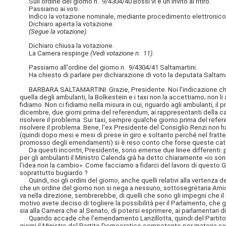
Sull'ordine del giorno n. 9/4304/40 Bossi vi è un invito al ritiro.
Passiamo ai voti.
Indìco la votazione nominale, mediante procedimento elettronico, su
Dichiaro aperta la votazione.
(Segue la votazione)
.
Dichiaro chiusa la votazione.
La Camera respinge
(Vedi votazione n. 11)
.
Passiamo all'ordine del giorno n. 9/4304/41 Saltamartini.
Ha chiesto di parlare per dichiarazione di voto la deputata Saltamar
BARBARA SALTAMARTINI. Grazie, Presidente. Noi l'indicazione che è 
quella degli ambulanti, la Bolkestein e i taxi non la accettiamo; non li
fidiamo. Non ci fidiamo nella misura in cui, riguardo agli ambulanti, i
dicembre, due giorni prima del referendum, ai rappresentanti della 
risolvere il problema. Sui taxi, sempre qualche giorno prima del refer
risolvere il problema. Bene, l'ex Presidente del Consiglio Renzi non
(quindi dopo mesi e mesi di prese in giro e soltanto perché nel frat
promosso degli emendamenti) si è reso conto che forse queste cate
Da questi incontri, Presidente, sono emerse due linee differenti: per
per gli ambulanti il Ministro Calenda già ha detto chiaramente «io so
l'idea non la cambio». Come facciamo a fidarci del lavoro di quest
soprattutto bugiardo ?
Quindi, noi gli ordini del giorno, anche quelli relativi alla vertenza
che un ordine del giorno non si nega a nessuno, sottosegretaria Amici,
va nella direzione, sembrerebbe, di quelli che sono gli impegni che il 
motivo avete deciso di togliere la possibilità per il Parlamento, che
sia alla Camera che al Senato, di potersi esprimere, ai parlamentari d
Quando accade che l'emendamento Lanzillotta, quindi del Partito 
giorni il Ministro del Partito Democratico competente per materia se lo