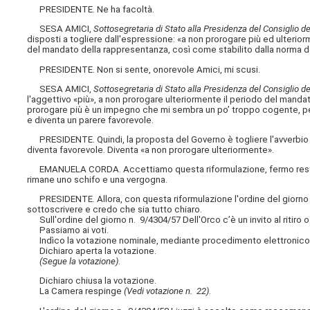
PRESIDENTE. Ne ha facoltà.
SESA AMICI,
Sottosegretaria di Stato alla Presidenza del Consiglio de
disposti a togliere dall'espressione: «a non prorogare più ed ulterio
del mandato della rappresentanza, così come stabilito dalla norma de
PRESIDENTE. Non si sente, onorevole Amici, mi scusi.
SESA AMICI,
Sottosegretaria di Stato alla Presidenza del Consiglio de
l'aggettivo «più», a non prorogare ulteriormente il periodo del mandat
prorogare più è un impegno che mi sembra un po’ troppo cogente, per
e diventa un parere favorevole.
PRESIDENTE. Quindi, la proposta del Governo è togliere l'avverbio «pi
diventa favorevole. Diventa «a non prorogare ulteriormente».
EMANUELA CORDA. Accettiamo questa riformulazione, fermo restando
rimane uno schifo e una vergogna.
PRESIDENTE. Allora, con questa riformulazione l'ordine del giorno è 
sottoscrivere e credo che sia tutto chiaro.
Sull'ordine del giorno n. 9/4304/57 Dell'Orco c’è un invito al ritiro o
Passiamo ai voti.
Indìco la votazione nominale, mediante procedimento elettronico, su
Dichiaro aperta la votazione.
(Segue la votazione)
.
Dichiaro chiusa la votazione.
La Camera respinge
(Vedi votazione n. 22)
.