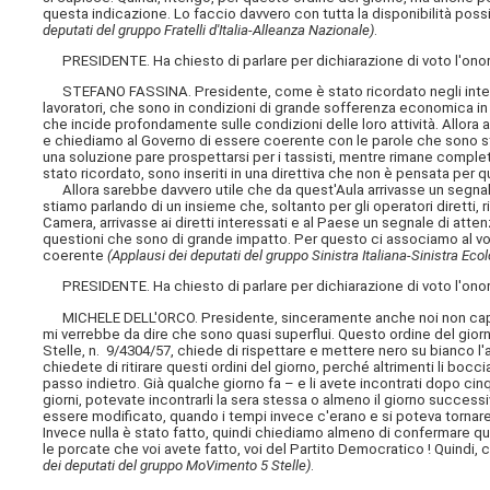
questa indicazione. Lo faccio davvero con tutta la disponibilità poss
deputati del gruppo Fratelli d'Italia-Alleanza Nazionale)
.
PRESIDENTE. Ha chiesto di parlare per dichiarazione di voto l'onor
STEFANO FASSINA. Presidente, come è stato ricordato negli interven
lavoratori, che sono in condizioni di grande sofferenza economica in 
che incide profondamente sulle condizioni delle loro attività. Allora a
e chiediamo al Governo di essere coerente con le parole che sono sta
una soluzione pare prospettarsi per i tassisti, mentre rimane comple
stato ricordato, sono inseriti in una direttiva che non è pensata per q
Allora sarebbe davvero utile che da quest'Aula arrivasse un segnale c
stiamo parlando di un insieme che, soltanto per gli operatori diretti
Camera, arrivasse ai diretti interessati e al Paese un segnale di atte
questioni che sono di grande impatto. Per questo ci associamo al 
coerente
(Applausi dei deputati del gruppo Sinistra Italiana-Sinistra Ecol
PRESIDENTE. Ha chiesto di parlare per dichiarazione di voto l'onore
MICHELE DELL'ORCO. Presidente, sinceramente anche noi non c
mi verrebbe da dire che sono quasi superflui. Questo ordine del giorn
Stelle, n. 9/4304/57, chiede di rispettare e mettere nero su bianco l'a
chiedete di ritirare questi ordini del giorno, perché altrimenti li boc
passo indietro. Già qualche giorno fa – e li avete incontrati dopo ci
giorni, potevate incontrarli la sera stessa o almeno il giorno success
essere modificato, quando i tempi invece c'erano e si poteva tornare
Invece nulla è stato fatto, quindi chiediamo almeno di confermare que
le porcate che voi avete fatto, voi del Partito Democratico ! Quindi
dei deputati del gruppo MoVimento 5 Stelle)
.