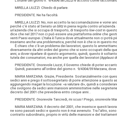
L'ordine del giorno n. 9/4304/58 Liuzzi è accolto come raccoman
MIRELLA LIUZZI. Chiedo di parlare.
PRESIDENTE. Ne ha facoltà.
MIRELLA LIUZZI. No, non accetto la raccomandazione e vorrei anche 
perché c’è stato al Senato un
blitz
in piena regola contro un'azienda.
un'azienda che si occupa di trasporto, di trasporto
low-cost
in questo
dice che nel 2017 non ci può essere una piattaforma
online
che gestis
venti Paesi europei. L'Italia è l'unica dove attualmente non ci potrà
inseriamo anche una problematica, perché non è che io in questo 
È chiaro che c’è un problema dei lavoratori, questo lo ammettiamo,
diversamente da altri ordini del giorno che si sono occupati della qu
anni, a dover riparlare di questo argomento; quindi, questo è soltanto
tutela dei consumatori, ma anche per quella dei lavoratori
(Applausi d
PRESIDENTE. Onorevole Liuzzi, il Governo chiede di poter accantona
Quindi, passiamo all'ordine del giorno n. 9/4304/59 Marzana, dove 
MARIA MARZANA. Grazie, Presidente. Sostanzialmente con questo or
sedici anni e
prego il sottosegretario di porre attenzione a questo asp
aggiungendo magari la locuzione: «a valutare di», quindi a considerar
che svolgono da sedici anni mansioni amministrative nelle segreterie 
decreto del 2001 che prevedeva entro cinque anni...
PRESIDENTE. Onorevole Tancredi, mi scusi ! Prego, onorevole Mar
MARIA MARZANA. Il decreto del 2001, che inserisce questi lavoratori
ne sono passati sedici e questo non è mai avvenuto. Tra l'altro, sono d
contratto subordinato, proprio in virtù delle mansioni e del trattame