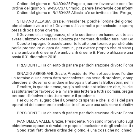
Ordine del giorno n. 9/4304/35 Pagano, parere favorevole con riform
Ordine del giorno n. 9/4304/37 Grimoldi, parere favorevole con riform
Ordine del giorno n. 9/4304/38 Allasia: c’è un invito al ritiro. Prego,
STEFANO ALLASIA. Grazie, Presidente, poiché l'ordine del giorno ha
che abbiamo visto che il Governo utilizza molto per sminuire e spom
presa di posizione diversa.
Il Governo e la maggioranza, che lo sostiene, non hanno voluto asco
avete utilizzato voi stessi la piazza per cercare di sollecitare i vari
Questo impegno è assolutamente lecito, pur tecnico perché chiedi
per le procedure di gara dei comuni, per evitare proprio che ci siano 
siano ambulanti di serie A e ambulanti di serie B. Perciò utilizzare 
ossia il 31 dicembre 2018.
PRESIDENTE. Ha chiesto di parlare per dichiarazione di voto l'onore
IGNAZIO ABRIGNANI. Grazie, Presidente. Per sottoscrivere l'ordine 
un termine di una certa data per risolvere una serie di problemi, compr
chiedere al Governo di andare in Europa a trattare la Bolkestein, nel 
Peraltro, in questo senso, voglio soltanto sottolineare che, in un'a
assolutamente favorevole a inviare una lettera a tutti i comuni, pregan
cercare di risolvere strutturalmente il problema.
Per cui io mi auguro che il Governo ci ripensi e che, al di là del par
operatori del commercio ambulante di trovare una soluzione definitiv
PRESIDENTE. Ha chiesto di parlare per dichiarazione di voto l'onore
IVAN DELLA VALLE. Grazie, Presidente. Non sono intervenuto sugli 
chiedevano appunto di valutare proprio l'esclusione degli ambulanti da
Sono stati fatti diversi ordini del giorno, è una cosa che noi chied