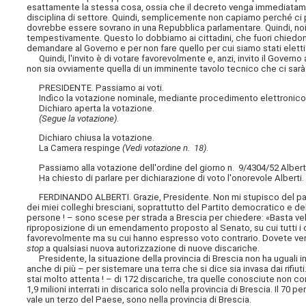
esattamente la stessa cosa, ossia che il decreto venga immediatam
disciplina di settore. Quindi, semplicemente non capiamo perché ci pos
dovrebbe essere sovrano in una Repubblica parlamentare. Quindi, noi
tempestivamente. Questo lo dobbiamo ai cittadini, che fuori chiedono
demandare al Governo e per non fare quello per cui siamo stati eletti 
Quindi, l'invito è di votare favorevolmente e, anzi, invito il Govern
non sia ovviamente quella di un imminente tavolo tecnico che ci sar
PRESIDENTE. Passiamo ai voti.
Indìco la votazione nominale, mediante procedimento elettronico, sul
Dichiaro aperta la votazione.
(Segue la votazione)
.
Dichiaro chiusa la votazione.
La Camera respinge
(Vedi votazione n. 18)
.
Passiamo alla votazione dell'ordine del giorno n. 9/4304/52 Albert
Ha chiesto di parlare per dichiarazione di voto l'onorevole Alberti.
FERDINANDO ALBERTI. Grazie, Presidente. Non mi stupisco del parer
dei miei colleghi bresciani, soprattutto del Partito democratico e d
persone ! – sono scese per strada a Brescia per chiedere: «Basta ve
riproposizione di un emendamento proposto al Senato, su cui tutti i
favorevolmente ma su cui hanno espresso voto contrario. Dovete ver
stop
a qualsiasi nuova autorizzazione di nuove discariche.
Presidente, la situazione della provincia di Brescia non ha uguali in 
anche di più – per sistemare una terra che si dice sia invasa dai rifiuti. 
stai molto attenta ! – di 172 discariche, tra quelle conosciute non cono
1,9 milioni interrati in discarica solo nella provincia di Brescia. Il 70 p
vale un terzo del Paese, sono nella provincia di Brescia.