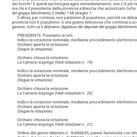
dei fuochi ! E quindi qui bisogna agire immediatamente, non c’è più tem
ma chi è il presidente della provincia a Brescia che autorizzato tutte 
del gruppo MoVimento 5 Stelle)
? Mi sbaglio ?
E allora, per cortesia, non parlatemi di populismo, perché ne abbia
provincia non è populismo: è una guerra silenziosa che continua a u
genere, tutti ce li abbiamo
(Applausi dei deputati del gruppo MoVimento
PRESIDENTE. Passiamo ai voti.
Indìco la votazione nominale, mediante procedimento elettronico, sul
Dichiaro aperta la votazione.
(Segue la votazione)
.
Dichiaro chiusa la votazione.
La Camera respinge
(Vedi votazione n. 19)
.
Indìco la votazione nominale, mediante procedimento elettronico, su
Dichiaro aperta la votazione.
(Segue la votazione)
.
Dichiaro chiusa la votazione.
La Camera respinge
(Vedi votazione n. 20)
.
Indìco la votazione nominale, mediante procedimento elettronico, sul
Dichiaro aperta la votazione.
(Segue la votazione)
.
Dichiaro chiusa la votazione.
La Camera respinge
(Vedi votazione n. 21)
.
Ordine del giorno Mantero n. 9/4304/55, parere favorevole con rifo