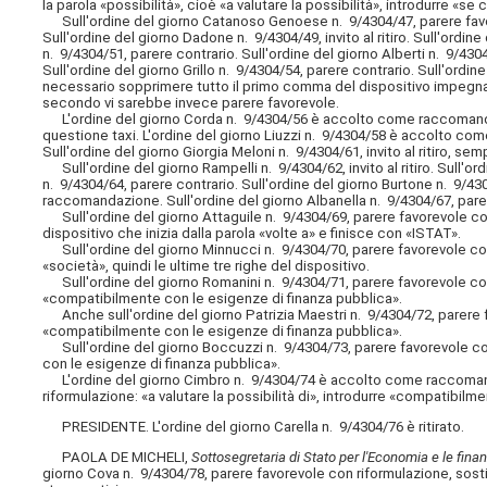
la parola «possibilità», cioè «a valutare la possibilità», introdurre «se
Sull'ordine del giorno Catanoso Genoese n. 9/4304/47, parere favor
Sull'ordine del giorno Dadone n. 9/4304/49, invito al ritiro. Sull'ordin
n. 9/4304/51, parere contrario. Sull'ordine del giorno Alberti n. 9/430
Sull'ordine del giorno Grillo n. 9/4304/54, parere contrario. Sull'ord
necessario sopprimere tutto il primo comma del dispositivo impegnati
secondo vi sarebbe invece parere favorevole.
L'ordine del giorno Corda n. 9/4304/56 è accolto come raccomandazion
questione taxi. L'ordine del giorno Liuzzi n. 9/4304/58 è accolto co
Sull'ordine del giorno Giorgia Meloni n. 9/4304/61, invito al ritiro, sem
Sull'ordine del giorno Rampelli n. 9/4304/62, invito al ritiro. Sull'ord
n. 9/4304/64, parere contrario. Sull'ordine del giorno Burtone n. 9/4
raccomandazione. Sull'ordine del giorno Albanella n. 9/4304/67, parer
Sull'ordine del giorno Attaguile n. 9/4304/69, parere favorevole con
dispositivo che inizia dalla parola «volte a» e finisce con «ISTAT».
Sull'ordine del giorno Minnucci n. 9/4304/70, parere favorevole co
«società», quindi le ultime tre righe del dispositivo.
Sull'ordine del giorno Romanini n. 9/4304/71, parere favorevole con
«compatibilmente con le esigenze di finanza pubblica».
Anche sull'ordine del giorno Patrizia Maestri n. 9/4304/72, parere f
«compatibilmente con le esigenze di finanza pubblica».
Sull'ordine del giorno Boccuzzi n. 9/4304/73, parere favorevole co
con le esigenze di finanza pubblica».
L'ordine del giorno Cimbro n. 9/4304/74 è accolto come raccomanda
riformulazione: «a valutare la possibilità di», introdurre «compatibilm
PRESIDENTE. L'ordine del giorno Carella n. 9/4304/76 è ritirato.
PAOLA DE MICHELI,
Sottosegretaria di Stato per l'Economia e le fina
giorno Cova n. 9/4304/78, parere favorevole con riformulazione, sostit