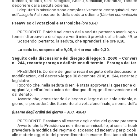
Romano, Rosato, Sani, Scagliusi, Scanu, Schullian, Speranza, Tabacci, 
decorrere dalla seduta odierna.
I deputati in missione sono complessivamente centoquindici, come 
nell’
allegato A
al resoconto della seduta odierna
(Ulteriori comunicazi
Preavviso di votazioni elettroniche
(ore 9,04)
.
PRESIDENTE. Poiché nel corso della seduta potranno aver luogo v
termini di preavviso di cinque e venti minuti previsti dall'articolo 4
Sospendo, pertanto, la seduta, che riprenderà alle ore 9,30.
La seduta, sospesa alle 9,05, è ripresa alle 9,30.
Seguito della discussione del disegno di legge: S. 2630 – Conver
n. 244, recante proroga e definizione di termini. Proroga del ter
PRESIDENTE. L'ordine del giorno reca il seguito della discussione
modificazioni, del decreto-legge 30 dicembre 2016, n. 244, recante pr
legislative.
Ricordo che, nella seduta di ieri, è stata approvata la questione d
aggiuntivi, dell'articolo unico del disegno di legge di conversione 
dal Senato.
Avverto che, consistendo il disegno di legge di un solo articolo, no
giorno, si procederà direttamente alla votazione finale, a norma dell
(Esame degli ordini del giorno – A.C. 4304)
PRESIDENTE. Passiamo all'esame degli ordini del giorno presenta
Avverto che la Presidenza non ritiene ammissibile, ai sensi articolo
prevedere la modifica del regime di accesso ad incentivi per piccoli 
alle materie oggetto del provvedimento in esame. Risultano altresì i