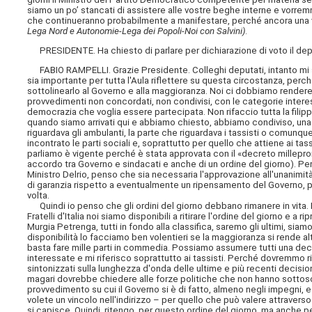
siamo un po’ stancati di assistere alle vostre beghe interne e vorrem
che continueranno probabilmente a manifestare, perché ancora una v
Lega Nord e Autonomie-Lega dei Popoli-Noi con Salvini)
.
PRESIDENTE. Ha chiesto di parlare per dichiarazione di voto il depu
FABIO RAMPELLI. Grazie Presidente. Colleghi deputati, intanto mi se
sia importante per tutta l'Aula riflettere su questa circostanza, perc
sottolinearlo al Governo e alla maggioranza. Noi ci dobbiamo rendere
provvedimenti non concordati, non condivisi, con le categorie inte
democrazia che voglia essere partecipata. Non rifaccio tutta la filip
quando siamo arrivati qui e abbiamo chiesto, abbiamo condiviso, una 
riguardava gli ambulanti, la parte che riguardava i tassisti o comunque
incontrato le parti sociali e, soprattutto per quello che attiene ai t
parliamo è vigente perché è stata approvata con il «decreto millepro
accordo tra Governo e sindacati e anche di un ordine del giorno). P
Ministro Delrio, penso che sia necessaria l'approvazione all'unanimità
di garanzia rispetto a eventualmente un ripensamento del Governo, pe
volta.
Quindi io penso che gli ordini del giorno debbano rimanere in vita. I
Fratelli d'Italia noi siamo disponibili a ritirare l'ordine del giorno e a 
Murgia Petrenga, tutti in fondo alla classifica, saremo gli ultimi, s
disponibilità lo facciamo ben volentieri se la maggioranza si rende a
basta fare mille parti in commedia. Possiamo assumere tutti una deci
interessate e mi riferisco soprattutto ai tassisti. Perché dovremmo r
sintonizzati sulla lunghezza d'onda delle ultime e più recenti decisi
magari dovrebbe chiedere alle forze politiche che non hanno sottoscri
provvedimento su cui il Governo si è di fatto, almeno negli impegni, 
volete un vincolo nell'indirizzo – per quello che può valere attravers
si capisce. Quindi, ritengo, per questo ordine del giorno, ma anche pe