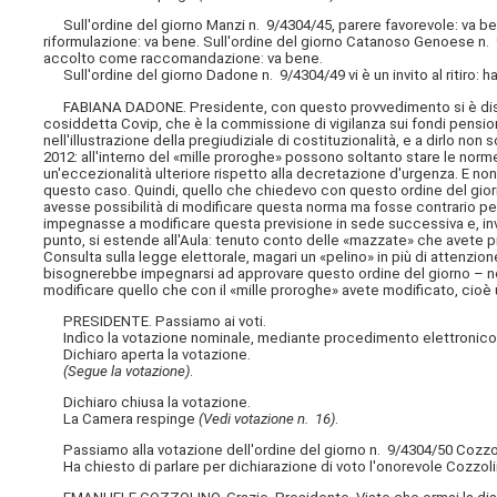
Sull'ordine del giorno Manzi n. 9/4304/45, parere favorevole: va ben
riformulazione: va bene. Sull'ordine del giorno Catanoso Genoese n. 9
accolto come raccomandazione: va bene.
Sull'ordine del giorno Dadone n. 9/4304/49 vi è un invito al ritiro: h
FABIANA DADONE. Presidente, con questo provvedimento si è dispos
cosiddetta Covip, che è la commissione di vigilanza sui fondi pension
nell'illustrazione della pregiudiziale di costituzionalità, e a dirlo n
2012: all'interno del «mille proroghe» possono soltanto stare le norm
un'eccezionalità ulteriore rispetto alla decretazione d'urgenza. E n
questo caso. Quindi, quello che chiedevo con questo ordine del gior
avesse possibilità di modificare questa norma ma fosse contrario perc
impegnasse a modificare questa previsione in sede successiva e, invece,
punto, si estende all'Aula: tenuto conto delle «mazzate» che avete pr
Consulta sulla legge elettorale, magari un «pelino» in più di attenzio
bisognerebbe impegnarsi ad approvare questo ordine del giorno 
modificare quello che con il «mille proroghe» avete modificato, cioè 
PRESIDENTE. Passiamo ai voti.
Indìco la votazione nominale, mediante procedimento elettronico, su
Dichiaro aperta la votazione.
(Segue la votazione)
.
Dichiaro chiusa la votazione.
La Camera respinge
(Vedi votazione n. 16)
.
Passiamo alla votazione dell'ordine del giorno n. 9/4304/50 Cozzolin
Ha chiesto di parlare per dichiarazione di voto l'onorevole Cozzoli