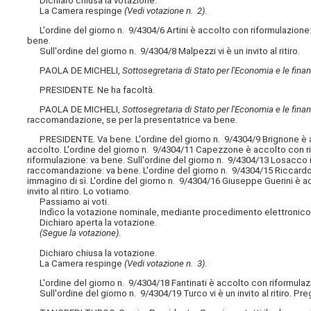
Dichiaro chiusa la votazione.
La Camera respinge
(Vedi votazione n. 2)
.
L'ordine del giorno n. 9/4304/6 Artini è accolto con riformulazione: v
bene.
Sull'ordine del giorno n. 9/4304/8 Malpezzi vi è un invito al ritiro.
PAOLA DE MICHELI,
Sottosegretaria di Stato per l'Economia e le fina
PRESIDENTE. Ne ha facoltà.
PAOLA DE MICHELI,
Sottosegretaria di Stato per l'Economia e le fina
raccomandazione, se per la presentatrice va bene.
PRESIDENTE. Va bene. L'ordine del giorno n. 9/4304/9 Brignone è ac
accolto. L'ordine del giorno n. 9/4304/11 Capezzone è accolto con ri
riformulazione: va bene. Sull'ordine del giorno n. 9/4304/13 Losacco 
raccomandazione: va bene. L'ordine del giorno n. 9/4304/15 Riccar
immagino di sì. L'ordine del giorno n. 9/4304/16 Giuseppe Guerini è ac
invito al ritiro. Lo votiamo.
Passiamo ai voti.
Indìco la votazione nominale, mediante procedimento elettronico, sul
Dichiaro aperta la votazione.
(Segue la votazione)
.
Dichiaro chiusa la votazione.
La Camera respinge
(Vedi votazione n. 3)
.
L'ordine del giorno n. 9/4304/18 Fantinati è accolto con riformulaz
Sull'ordine del giorno n. 9/4304/19 Turco vi è un invito al ritiro. Pr