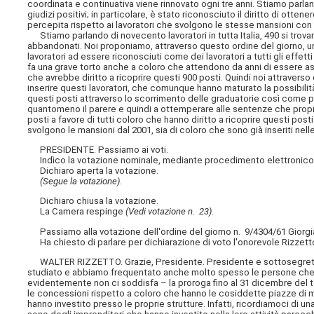
coordinata e continuativa viene rinnovato ogni tre anni. Stiamo parlan
giudizi positivi; in particolare, è stato riconosciuto il diritto di ott
percepita rispetto ai lavoratori che svolgono le stesse mansioni co
Stiamo parlando di novecento lavoratori in tutta Italia, 490 si trovano
abbandonati. Noi proponiamo, attraverso questo ordine del giorno, una
lavoratori ad essere riconosciuti come dei lavoratori a tutti gli effetti e
fa una grave torto anche a coloro che attendono da anni di essere ass
che avrebbe diritto a ricoprire questi 900 posti. Quindi noi attraver
inserire questi lavoratori, che comunque hanno maturato la possibilit
questi posti attraverso lo scorrimento delle graduatorie così come pre
quantomeno il parere e quindi a ottemperare alle sentenze che propr
posti a favore di tutti coloro che hanno diritto a ricoprire questi po
svolgono le mansioni dal 2001, sia di coloro che sono già inseriti ne
PRESIDENTE. Passiamo ai voti.
Indìco la votazione nominale, mediante procedimento elettronico, su
Dichiaro aperta la votazione.
(Segue la votazione).
Dichiaro chiusa la votazione.
La Camera respinge
(Vedi votazione n. 23)
.
Passiamo alla votazione dell'ordine del giorno n. 9/4304/61 Giorgi
Ha chiesto di parlare per dichiarazione di voto l'onorevole Rizzetto
WALTER RIZZETTO. Grazie, Presidente. Presidente e sottosegretari
studiato e abbiamo frequentato anche molto spesso le persone che 
evidentemente non ci soddisfa – la proroga fino al 31 dicembre del
le concessioni rispetto a coloro che hanno le cosiddette piazze di m
hanno investito presso le proprie strutture. Infatti, ricordiamoci di 