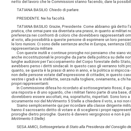
netto del lavoro che le Commissioni
stanno facendo, dare la possibili
TATIANA BASILIO. Chiedo di parlare.
PRESIDENTE. Ne ha facoltà.
TATIANA BASILIO. Grazie, Presidente. Come abbiamo già detto l'an
pratica, che ormai pare sia diventata una prassi, in quanto ai militari 
preferenza nei confronti di coloro che dovrebbero rappresentarli orm
al voto, alla possibilità a queste persone di esprimere un loro pensi
le loro riunioni. Ci sono delle sentenze anche in Europa, sentenza CED
rappresentanza militare.
Con queste inutili e continue proroghe noi pensiamo che siano violati
anche incostituzionali le proroghe da parte della politica su delle no
lunghe audizioni per l'accorpamento del Corpo forestale dello Stato,
avrebbero perso i diritti sindacali. In questo caso gli verranno tolti p
quanto, se questa è la prassi di anno in anno, e la politica si impic
non delle persone votate dall'espressione di cittadini, in questo ca
vestire i gradi e le stellette, senza nulla togliere, ovviamente, a chi ha
propri rappresentanti.
In Commissione difesa ho ricordato al sottosegretario Rossi, il qu
una risposta e di uno sguardo, che i militari fanno parte di una base, 
dovrebbero essere ascoltati, ma, soprattutto, rispettati. Sono loro a chi
sicuramente noi del MoVimento 5 Stelle a chiedere il voto, a noi non
Siamo semplicemente qui per ricordare alla classe dirigente militare
hanno il sacrosanto diritto di votare e di scegliersi i propri rappresen
proroghe dietro proroghe. Questo è davvero vergognoso e non è più 
MoVimento 5 Stelle)
.
SESA AMICI,
Sottosegretaria di Stato alla Presidenza del Consiglio de