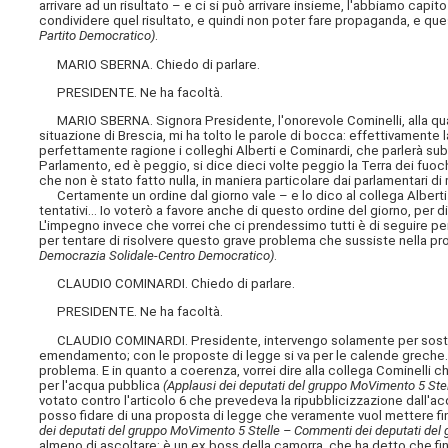
arrivare ad un risultato – e ci si può arrivare insieme, l'abbiamo capit
condividere quel risultato, e quindi non poter fare propaganda, e que
Partito Democratico)
.
MARIO SBERNA. Chiedo di parlare.
PRESIDENTE. Ne ha facoltà.
MARIO SBERNA. Signora Presidente, l'onorevole Cominelli, alla qual
situazione di Brescia, mi ha tolto le parole di bocca:
effettivamente la
perfettamente ragione i colleghi Alberti e Cominardi, che parlerà sub
Parlamento, ed è peggio, si dice dieci volte peggio la Terra dei fuochi.
che non è stato fatto nulla, in maniera particolare dai parlamentari 
Certamente un ordine dal giorno vale – e lo dico al collega Albert
tentativi... Io voterò a favore anche di questo ordine del giorno, per d
L'impegno invece che vorrei che ci prendessimo tutti è di seguire pe
per tentare di risolvere questo grave problema che sussiste nella pro
Democrazia Solidale-Centro Democratico)
.
CLAUDIO COMINARDI. Chiedo di parlare.
PRESIDENTE. Ne ha facoltà.
CLAUDIO COMINARDI. Presidente, intervengo solamente per sostenere
emendamento; con le proposte di legge si va per le calende greche.
problema. E in quanto a coerenza, vorrei dire alla collega Cominelli ch
per l'acqua pubblica
(Applausi dei deputati del gruppo MoVimento 5 Stel
votato contro l'articolo 6 che prevedeva la ripubblicizzazione dall'ac
posso fidare di una proposta di legge che veramente vuol mettere fin
dei deputati del gruppo MoVimento 5 Stelle – Commenti dei deputati del 
almeno di ascoltare: è un ex boss della camorra, che ha detto che fino