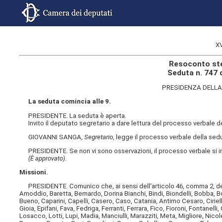
X
Resoconto ste
Seduta n. 747 
PRESIDENZA DELLA
La seduta comincia alle 9.
PRESIDENTE. La seduta è aperta.
Invito il deputato segretario a dare lettura del processo verbale 
GIOVANNI SANGA,
Segretario
, legge il processo verbale della sed
PRESIDENTE. Se non vi sono osservazioni, il processo verbale si i
(È approvato).
Missioni.
PRESIDENTE. Comunico che, ai sensi dell'articolo 46, comma 2, del R
Amoddio, Baretta, Bernardo, Dorina Bianchi, Bindi, Biondelli, Bobba, B
Bueno, Caparini, Capelli, Casero, Caso, Catania, Antimo Cesaro, Cirie
Gioia, Epifani, Fava, Fedriga, Ferranti, Ferrara, Fico, Fioroni, Fontanelli
Losacco, Lotti, Lupi, Madia, Manciulli, Marazziti, Meta, Migliore, Nico