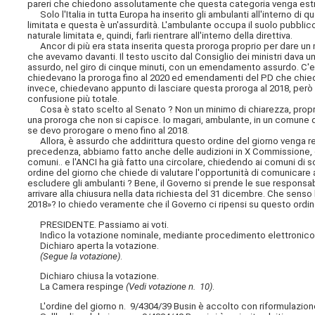
pareri che chiedono assolutamente che questa categoria venga estro
Solo l'Italia in tutta Europa ha inserito gli ambulanti all'interno di qu
limitata e questa è un'assurdità. L'ambulante occupa il suolo pubblic
naturale limitata e, quindi, farli rientrare all'interno della direttiva.
Ancor di più era stata inserita questa proroga proprio per dare un
che avevamo davanti. Il testo uscito dal Consiglio dei ministri dav
assurdo, nel giro di cinque minuti, con un emendamento assurdo. C'e
chiedevano la proroga fino al 2020 ed emendamenti del PD che chie
invece, chiedevano appunto di lasciare questa proroga al 2018, però 
confusione più totale.
Cosa è stato scelto al Senato ? Non un minimo di chiarezza, proprio
una proroga che non si capisce. Io magari, ambulante, in un comune de
se devo prorogare o meno fino al 2018.
Allora, è assurdo che addirittura questo ordine del giorno venga res
precedenza, abbiamo fatto anche delle audizioni in X Commissione, c
comuni.. e l'ANCI ha già fatto una circolare, chiedendo ai comuni di sos
ordine del giorno che chiede di valutare l'opportunità di comunicare 
escludere gli ambulanti ? Bene, il Governo si prende le sue responsabi
arrivare alla chiusura nella data richiesta del 31 dicembre. Che senso
2018»? Io chiedo veramente che il Governo ci ripensi su questo ordi
PRESIDENTE. Passiamo ai voti.
Indìco la votazione nominale, mediante procedimento elettronico, sul
Dichiaro aperta la votazione.
(Segue la votazione)
.
Dichiaro chiusa la votazione.
La Camera respinge
(Vedi votazione n. 10)
.
L'ordine del giorno n. 9/4304/39 Busin è accolto con riformulazione