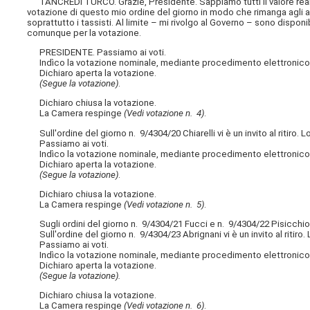
TANCREDI TURCO. Grazie, Presidente. Sappiamo tutti il valore reale 
votazione di questo mio ordine del giorno in modo che
rimanga agli 
soprattutto i tassisti. Al limite – mi rivolgo al Governo – sono dispo
comunque per la votazione.
PRESIDENTE. Passiamo ai voti.
Indìco la votazione nominale, mediante procedimento elettronico, su
Dichiaro aperta la votazione.
(Segue la votazione)
.
Dichiaro chiusa la votazione.
La Camera respinge
(Vedi votazione n. 4)
.
Sull'ordine del giorno n. 9/4304/20 Chiarelli vi è un invito al ritiro. L
Passiamo ai voti.
Indìco la votazione nominale, mediante procedimento elettronico, sul
Dichiaro aperta la votazione.
(Segue la votazione)
.
Dichiaro chiusa la votazione.
La Camera respinge
(Vedi votazione n. 5)
.
Sugli ordini del giorno n. 9/4304/21 Fucci e n. 9/4304/22 Pisicchio 
Sull'ordine del giorno n. 9/4304/23 Abrignani vi è un invito al ritiro. 
Passiamo ai voti.
Indìco la votazione nominale, mediante procedimento elettronico, su
Dichiaro aperta la votazione.
(Segue la votazione).
Dichiaro chiusa la votazione.
La Camera respinge
(Vedi votazione n. 6)
.