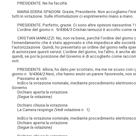
PRESIDENTE. Ne ha facoltà.
MARIA EDERA SPADONI. Grazie, Presidente. Non accogliamo l'invito a
tutti in votazione. Sulle riformulazioni ci esprimeremo mano a mano.
PRESIDENTE. Perfetto, grazie. Ci sono altre opinioni riassuntive ? 
L'ordine del giorno n. 9/4304/3 Cristian Iannuzzi è accolto come 
CRISTIAN IANNUZZI. No, non va bene, perché l'ordine del giorno che
l'emendamento che è stato approvato e che impedisce alle società 
l'autorizzazione. Quindi, ho presentato
un ordine del giorno nella sp
di autorizzare questi servizi. L'ordine del giorno, tra l'altro, è anche
quindi, se poi la posizione del Governo è di accoglierlo come racco
voti.
PRESIDENTE. Allora, ho dato per scontato, ma me ne scuso con i prop
giorno n. 9/4304/2 Nesi, che hanno avuto un parere favorevole, non s
Passiamo ai voti.
Indìco la votazione nominale, mediante procedimento elettronico, sul
Governo.
Dichiaro aperta la votazione.
(Segue la votazione)
.
Dichiaro chiusa la votazione.
La Camera respinge
(Vedi votazione n. 1)
.
Indìco la votazione nominale, mediante procedimento elettronico, su
Dichiaro aperta la votazione.
(Segue la votazione)
.