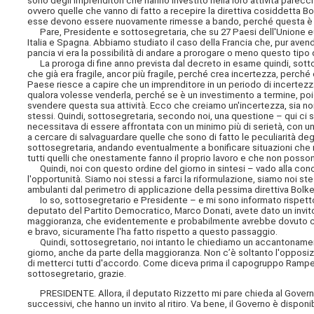
sono degli imprenditori che hanno investito nella loro attività parecch
ovvero quelle che vanno di fatto a recepire la direttiva cosiddetta Bo
esse devono essere nuovamente rimesse a bando, perché questa è una
Pare, Presidente e sottosegretaria, che su 27 Paesi dell'Unione eu
Italia e Spagna. Abbiamo studiato il caso della Francia che, pur avend
pancia vi era la possibilità di andare a prorogare o meno questo tipo
La proroga di fine anno prevista dal decreto in esame quindi, sottos
che già era fragile, ancor più fragile, perché crea incertezza, perch
Paese riesce a capire che un imprenditore in un periodo di incertezz
qualora volesse venderla, perché se è un investimento a termine, 
svendere questa sua attività. Ecco che creiamo un'incertezza, sia nor
stessi. Quindi, sottosegretaria, secondo noi, una questione – qui ci 
necessitava di essere affrontata con un minimo più di serietà, con u
a cercare di salvaguardare quelle che sono di fatto le peculiarità de
sottosegretaria, andando eventualmente a bonificare situazioni che 
tutti quelli che onestamente fanno il proprio lavoro e che non possono 
Quindi, noi con questo ordine del giorno in sintesi – vado alla con
l'opportunità. Siamo noi stessi a farci la riformulazione, siamo noi ste
ambulanti dal perimetro di applicazione della pessima direttiva Bolke
Io so, sottosegretario e Presidente – e mi sono informato rispetto a
deputato del Partito Democratico, Marco Donati, avete dato un invito a
maggioranza, che evidentemente e probabilmente avrebbe dovuto cer
e bravo, sicuramente l'ha fatto rispetto a questo passaggio.
Quindi, sottosegretario, noi intanto le chiediamo un accantonamento
giorno, anche da parte della maggioranza. Non c’è soltanto l'opposiz
di metterci tutti d'accordo. Come diceva prima il capogruppo Rampelli,
sottosegretario, grazie.
PRESIDENTE. Allora, il deputato Rizzetto mi pare chieda al Gover
successivi, che hanno un invito al ritiro. Va bene, il Governo è dispo