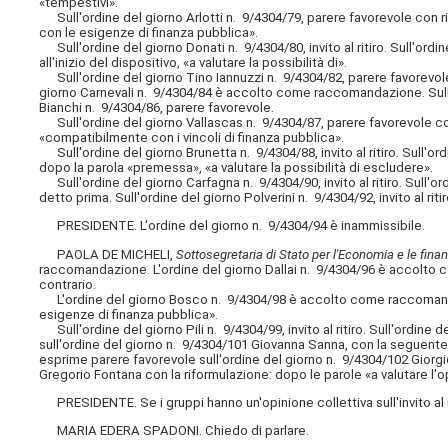
«tempestivi».
Sull'ordine del giorno Arlotti n. 9/4304/79, parere favorevole con ri
con le esigenze di finanza pubblica».
Sull'ordine del giorno Donati n. 9/4304/80, invito al ritiro. Sull'ordi
all'inizio del dispositivo, «a valutare la possibilità di».
Sull'ordine del giorno Tino Iannuzzi n. 9/4304/82, parere favorevole.
giorno Carnevali n. 9/4304/84 è accolto come raccomandazione. Sull'ord
Bianchi n. 9/4304/86, parere favorevole.
Sull'ordine del giorno Vallascas n. 9/4304/87, parere favorevole con
«compatibilmente con i vincoli di finanza pubblica».
Sull'ordine del giorno Brunetta n. 9/4304/88, invito al ritiro. Sull'o
dopo la parola «premessa», «a valutare la possibilità di escludere».
Sull'ordine del giorno Carfagna n. 9/4304/90, invito al ritiro. Sull'ord
detto prima. Sull'ordine del giorno Polverini n. 9/4304/92, invito al 
PRESIDENTE. L'ordine del giorno n. 9/4304/94 è inammissibile.
PAOLA DE MICHELI,
Sottosegretaria di Stato per l'Economia e le fina
raccomandazione. L'ordine del giorno Dallai n. 9/4304/96 è accolto 
contrario.
L'ordine del giorno Bosco n. 9/4304/98 è accolto come raccomanda
esigenze di finanza pubblica».
Sull'ordine del giorno Pili n. 9/4304/99, invito al ritiro. Sull'ordine
sull'ordine del giorno n. 9/4304/101 Giovanna Sanna, con la seguente rif
esprime parere favorevole sull'ordine del giorno n. 9/4304/102 Giorg
Gregorio Fontana con la riformulazione: dopo le parole «a valutare l
PRESIDENTE. Se i gruppi hanno un'opinione collettiva sull'invito al ri
MARIA EDERA SPADONI. Chiedo di parlare.