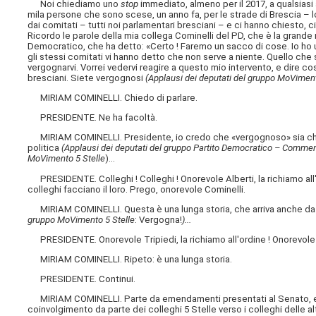
Noi chiediamo uno
stop
immediato, almeno per il 2017, a qualsiasi
mila persone che sono scese, un anno fa, per le strade di Brescia – 
dai comitati – tutti noi parlamentari bresciani – e ci hanno chiesto, 
Ricordo le parole della mia collega Cominelli del PD, che è la grande
Democratico, che ha detto: «Certo ! Faremo un sacco di cose. Io ho 
gli stessi comitati vi hanno detto che non serve a niente. Quello che 
vergognarvi. Vorrei vedervi reagire a questo mio intervento, e dire co
bresciani. Siete vergognosi
(Applausi dei deputati del gruppo MoViment
MIRIAM COMINELLI. Chiedo di parlare.
PRESIDENTE. Ne ha facoltà.
MIRIAM COMINELLI. Presidente, io credo che «vergognoso» sia chi ut
politica
(Applausi dei deputati del gruppo Partito Democratico – Comment
MoVimento 5 Stelle
)...
PRESIDENTE. Colleghi ! Colleghi ! Onorevole Alberti, la richiamo all'o
colleghi facciano il loro. Prego, onorevole Cominelli.
MIRIAM COMINELLI. Questa è una lunga storia, che arriva anche da
gruppo MoVimento 5 Stelle
: Vergogna!
)...
PRESIDENTE. Onorevole Tripiedi, la richiamo all'ordine ! Onorevole Al
MIRIAM COMINELLI. Ripeto: è una lunga storia.
PRESIDENTE. Continui.
MIRIAM COMINELLI. Parte da emendamenti presentati al Senato, e si
coinvolgimento da parte dei colleghi 5 Stelle verso i colleghi delle al