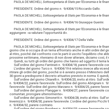
PAOLA DE MICHELI,
Sottosegretaria di Stato per l'Economia e le fina
PRESIDENTE. Ordine del giorno n. 9/4304/15 Riccardo Gallo.
PAOLA DE MICHELI,
Sottosegretaria di Stato per l'Economia e le fina
PRESIDENTE. Ordine del giorno n. 9/4304/16 Giuseppe Guerini.
PAOLA DE MICHELI,
Sottosegretaria di Stato per l'Economia e le fina
aggiungere: «a valutare l'opportunità di».
PRESIDENTE. Ordine del giorno n. 9/4304/17 Della Valle.
PAOLA DE MICHELI,
Sottosegretaria di Stato per l'Economia e le fina
giorno che si occupa di un tema affrontato anche in altri ordini del gio
al ritiro, poiché dal confronto con le parti è uscito l'equilibrio ch
prossime settimane, riteniamo di non dover alterare, diciamo così, il
Quindi, su tutti gli ordini del giorno che hanno ad oggetto il tema leg
Sull'ordine del giorno Fantinati n. 9/4304/18, parere favorevole con r
L'ordine del giorno Turco n. 9/4304/19 è relativo invece alla vicenda
ritirare gli ordini del giorno, poiché si è avviato presso il Ministero 
30 giorni a predisporre il decreto attuativo previsto in norma. E quindi,
Sull'ordine del giorno Chiarelli n. 9/4304/20, invito al ritiro. Sull'or
n. 9/4304/22, parere favorevole. Sull'ordine del giorno Abrignani n. 9/43
favorevole. Sull'ordine del giorno Marzano n. 9/4304/25, parere favor
Sull'ordine del giorno Plangger n. 9/4304/27, parere favorevole con 
comunitari, prorogare ulteriormente».
Sull'ordine del giorno Simonetti n. 9/4304/28, invito al ritiro. Sull'o
Invernizzi n. 9/4304/30, parere favorevole. L'ordine del giorno Picc
n. 9/4304/32, parere contrario.
Sull'ordine del giorno Borghesi n. 9/4304/33, parere favorevole con 