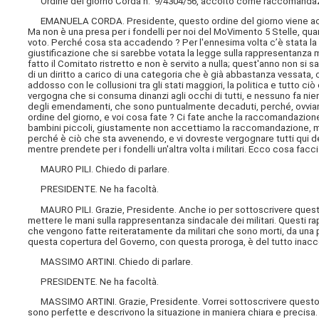
Ordine del giorno Corda n. 9/4304/56, accolto come raccomandazione:
EMANUELA CORDA. Presidente, questo ordine del giorno viene accol
Ma non è una presa per i fondelli per noi del MoVimento 5 Stelle, quanto p
voto. Perché cosa sta accadendo ? Per l'ennesima volta c’è stata la 
giustificazione che si sarebbe votata la legge sulla rappresentanza
fatto il Comitato ristretto e non è servito a nulla; quest'anno non si
di un diritto a carico di una categoria che è già abbastanza vessata, c
addosso con le collusioni tra gli stati maggiori, la politica e tutt
vergogna che si consuma dinanzi agli occhi di tutti, e nessuno fa ni
degli emendamenti, che sono puntualmente decaduti, perché, ovviame
ordine del giorno, e voi cosa fate ? Ci fate anche la raccomandazio
bambini piccoli, giustamente non accettiamo la raccomandazione, ma, s
perché è ciò che sta avvenendo, e vi dovreste vergognare tutti qui de
mentre prendete per i fondelli un'altra volta i militari. Ecco cosa fac
MAURO PILI. Chiedo di parlare.
PRESIDENTE. Ne ha facoltà.
MAURO PILI. Grazie, Presidente. Anche io per sottoscrivere questo o
mettere le mani sulla rappresentanza sindacale dei militari. Questi ra
che vengono fatte reiteratamente da militari che sono morti, da una 
questa copertura del Governo, con questa proroga, è del tutto inaccet
MASSIMO ARTINI. Chiedo di parlare.
PRESIDENTE. Ne ha facoltà.
MASSIMO ARTINI. Grazie, Presidente. Vorrei sottoscrivere questo or
sono perfette e descrivono la situazione in maniera chiara e precis