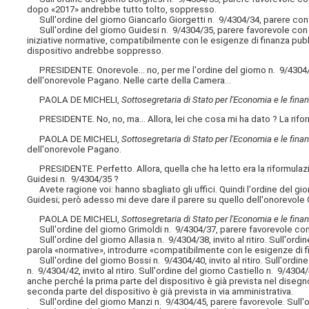
dopo «2017» andrebbe tutto tolto, soppresso.
Sull'ordine del giorno Giancarlo Giorgetti n. 9/4304/34, parere cont
Sull'ordine del giorno Guidesi n. 9/4304/35, parere favorevole con 
iniziative normative, compatibilmente con le esigenze di finanza pubbli
dispositivo andrebbe soppresso.
PRESIDENTE. Onorevole... no, per me l'ordine del giorno n. 9/4304/3
dell'onorevole Pagano. Nelle carte della Camera...
PAOLA DE MICHELI,
Sottosegretaria di Stato per l'Economia e le fina
PRESIDENTE. No, no, ma... Allora, lei che cosa mi ha dato ? La rifor
PAOLA DE MICHELI,
Sottosegretaria di Stato per l'Economia e le fina
dell'onorevole Pagano.
PRESIDENTE. Perfetto. Allora, quella che ha letto era la riformulazio
Guidesi n. 9/4304/35 ?
Avete ragione voi: hanno sbagliato gli uffici. Quindi l'ordine del gi
Guidesi; però adesso mi deve dare il parere su quello dell'onorevole 
PAOLA DE MICHELI,
Sottosegretaria di Stato per l'Economia e le fina
Sull'ordine del giorno Grimoldi n. 9/4304/37, parere favorevole con rif
Sull'ordine del giorno Allasia n. 9/4304/38, invito al ritiro. Sull'ord
parola «normative», introdurre «compatibilmente con le esigenze di f
Sull'ordine del giorno Bossi n. 9/4304/40, invito al ritiro. Sull'ordine 
n. 9/4304/42, invito al ritiro. Sull'ordine del giorno Castiello n. 9/4304/4
anche perché la prima parte del dispositivo è già prevista nel diseg
seconda parte del dispositivo è già prevista in via amministrativa.
Sull'ordine del giorno Manzi n. 9/4304/45, parere favorevole. Sull'o