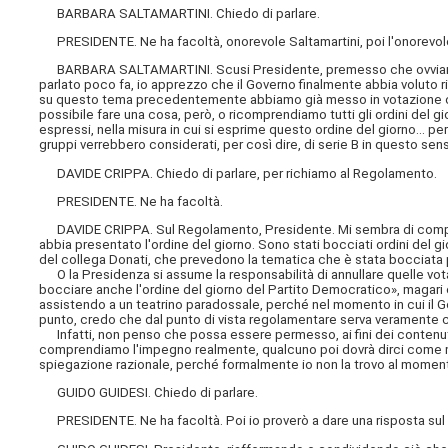
BARBARA SALTAMARTINI. Chiedo di parlare.
PRESIDENTE. Ne ha facoltà, onorevole Saltamartini, poi l'onorevole
BARBARA SALTAMARTINI. Scusi Presidente, premesso che ovviamente
parlato poco fa, io apprezzo che il Governo finalmente abbia voluto ri
su questo tema precedentemente abbiamo già messo in votazione ordin
possibile fare una cosa, però, o ricomprendiamo tutti gli ordini del g
espressi, nella misura in cui si esprime questo ordine del giorno... p
gruppi verrebbero considerati, per così dire, di serie B in questo sen
DAVIDE CRIPPA. Chiedo di parlare, per richiamo al Regolamento.
PRESIDENTE. Ne ha facoltà.
DAVIDE CRIPPA. Sul Regolamento, Presidente. Mi sembra di compre
abbia presentato l'ordine del giorno. Sono stati bocciati ordini del g
del collega Donati, che prevedono la tematica che è stata bocciata p
O la Presidenza si assume la responsabilità di annullare quelle vo
bocciare anche l'ordine del giorno del Partito Democratico», magari 
assistendo a un teatrino paradossale, perché nel momento in cui il Gov
punto, credo che dal punto di vista regolamentare serva veramente c
Infatti, non penso che possa essere permesso, ai fini dei contenuti
comprendiamo l'impegno realmente, qualcuno poi dovrà dirci come m
spiegazione razionale, perché formalmente io non la trovo al momen
GUIDO GUIDESI. Chiedo di parlare.
PRESIDENTE. Ne ha facoltà. Poi io proverò a dare una risposta sul p