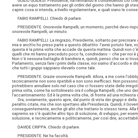
GUIDO GUIDESI. Presidente, riaffermando e condividendo ciò che ha 
avere un equo trattamento per gli ordini del giorno che hanno gli stes
capire cosa si intenda, a livello regolamentare, e quali siano le con
FABIO RAMPELLI. Chiedo di parlare.
PRESIDENTE. Onorevole Rampelli, un momento, perché devo risponder
onorevole Rampelli, un minuto.
FABIO RAMPELLI. La ringrazio, Presidente, soltanto per precisare ch
mia e anch'io
ho preso parte a questo dibattito: l'avrei potuto fare, 
questa è la prima volta che accade da questa mattina. Quindi non c’
quelli che mi hanno preceduto poco fa, condividano – che per noi è pri
Non c’è nessuna battaglia di bandiera e, quindi, penso che se si trova
Parlamento, senza fare i primi della classe, noi siamo d'accordo e d
che tutti i gruppi sappiano rilevarlo come tale.
PRESIDENTE. Grazie onorevole Rampelli. Allora, a me corre l'obbligo
tecnicamente non sono ripetibili e non sono inefficaci. Non possono 
potrebbero annullare solo nel caso che ci fossero state delle irregola
prima volta, come ha sottolineato ora il collega Rampelli, che uno de
l'accantonamento. Ed è la prima volta che, di fronte ad una richiesta
Ora, ovviamente, questo apre, dal punto di vista dei gruppi e della pol
peraltro citate, ma che non spettano alla Presidenza. Quindi, il Gov
conseguentemente, anche gli altri che trattano lo stesso tema. Alla f
sapremo se c’è qualche altro tipo di soluzione, di sviluppo, per esem
soluzione, e tecnicamente e politicamente, per così dire, accettabile
DAVIDE CRIPPA. Chiedo di parlare.
PRESIDENTE. Ne ha facoltà.