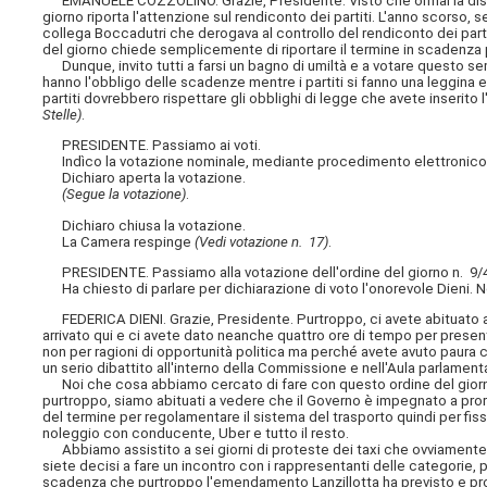
EMANUELE COZZOLINO. Grazie, Presidente. Visto che ormai la discuss
giorno riporta l'attenzione sul rendiconto dei partiti. L'anno scorso, 
collega Boccadutri che derogava al controllo del rendiconto dei parti
del giorno chiede semplicemente di riportare il termine in scadenza p
Dunque, invito tutti a farsi un bagno di umiltà e a votare questo semp
hanno l'obbligo delle scadenze mentre i partiti si fanno una leggina e 
partiti dovrebbero rispettare gli obblighi di legge che avete inserito
Stelle)
.
PRESIDENTE. Passiamo ai voti.
Indìco la votazione nominale, mediante procedimento elettronico, su
Dichiaro aperta la votazione.
(Segue la votazione)
.
Dichiaro chiusa la votazione.
La Camera respinge
(Vedi votazione n. 17)
.
PRESIDENTE. Passiamo alla votazione dell'ordine del giorno n. 9/4304
Ha chiesto di parlare per dichiarazione di voto l'onorevole Dieni. N
FEDERICA DIENI. Grazie, Presidente. Purtroppo, ci avete abituato 
arrivato qui e ci avete dato neanche quattro ore di tempo per prese
non per ragioni di opportunità politica ma perché avete avuto paur
un serio dibattito all'interno della Commissione e nell'Aula parlament
Noi che cosa abbiamo cercato di fare con questo ordine del giorno
purtroppo, siamo abituati a vedere che il Governo è impegnato a pror
del termine per regolamentare il sistema del trasporto quindi per fis
noleggio con conducente, Uber e tutto il resto.
Abbiamo assistito a sei giorni di proteste dei taxi che ovviamente h
siete decisi a fare un incontro con i rappresentanti delle categorie
scadenza che purtroppo l'emendamento Lanzillotta ha previsto e pro