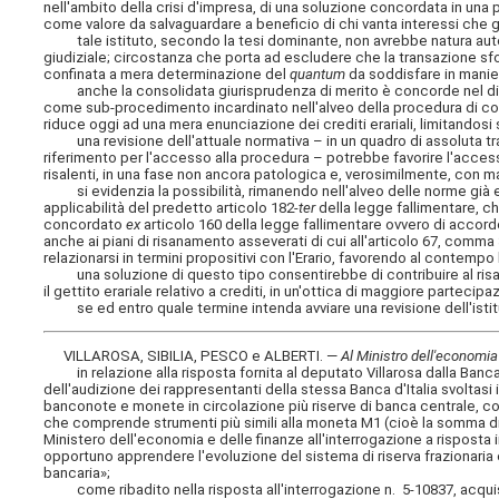
nell'ambito della crisi d'impresa, di una soluzione concordata in una
come valore da salvaguardare a beneficio di chi vanta interessi che gr
tale istituto, secondo la tesi dominante, non avrebbe natura aute
giudiziale; circostanza che porta ad escludere che la transazione sf
confinata a mera determinazione del
quantum
da soddisfare in manier
anche la consolidata giurisprudenza di merito è concorde nel dis
come sub-procedimento incardinato nell'alveo della procedura di con
riduce oggi ad una mera enunciazione dei crediti erariali, limitandosi
una revisione dell'attuale normativa – in un quadro di assoluta tras
riferimento per l'accesso alla procedura – potrebbe favorire l'accesso
risalenti, in una fase non ancora patologica e, verosimilmente, con m
si evidenzia la possibilità, rimanendo nell'alveo delle norme già es
applicabilità del predetto articolo 182-
ter
della legge fallimentare, 
concordato
ex
articolo 160 della legge fallimentare ovvero di accord
anche ai piani di risanamento asseverati di cui all'articolo 67, comma 
relazionarsi in termini propositivi con l'Erario, favorendo al contempo
una soluzione di questo tipo consentirebbe di contribuire al risana
il gettito erariale relativo a crediti, in un'ottica di maggiore partecip
se ed entro quale termine intenda avviare una revisione dell'istitut
VILLAROSA, SIBILIA, PESCO e ALBERTI. —
Al Ministro dell'economia
in relazione alla risposta fornita al deputato Villarosa dalla Banca 
dell'audizione dei rappresentanti della stessa Banca d'Italia svoltasi i
banconote e monete in circolazione più riserve di banca centrale, co
che comprende strumenti più simili alla moneta M1 (cioè la somma di c
Ministero dell'economia e delle finanze all'interrogazione a rispost
opportuno apprendere l'evoluzione del sistema di riserva frazionari
bancaria»;
come ribadito nella risposta all'interrogazione n. 5-10837, acquisiz