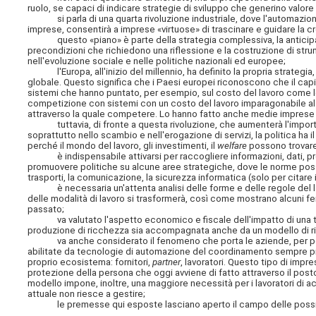
ruolo, se capaci di indicare strategie di sviluppo che generino valore 
si parla di una quarta rivoluzione industriale, dove l'automazio
imprese, consentirà a imprese «virtuose» di trascinare e guidare la 
questo «piano» è parte della strategia complessiva, la anticipa, 
precondizioni che richiedono una riflessione e la costruzione di stru
nell'evoluzione sociale e nelle politiche nazionali ed europee;
l'Europa, all'inizio del millennio, ha definito la propria strategia
globale. Questo significa che i Paesi europei riconoscono che il capit
sistemi che hanno puntato, per esempio, sul costo del lavoro come le
competizione con sistemi con un costo del lavoro imparagonabile al 
attraverso la quale competere. Lo hanno fatto anche medie imprese e i
tuttavia, di fronte a questa rivoluzione, che aumenterà l'impor
soprattutto nello scambio e nell'erogazione di servizi, la politica ha i
perché il mondo del lavoro, gli investimenti, il
welfare
possono trovare
è indispensabile attivarsi per raccogliere informazioni, dati, proge
promuovere politiche su alcune aree strategiche, dove le norme possa
trasporti, la comunicazione, la sicurezza informatica (solo per citare i p
è necessaria un'attenta analisi delle forme e delle regole del lav
delle modalità di lavoro si trasformerà, così come mostrano alcuni fe
passato;
va valutato l'aspetto economico e fiscale dell'impatto di una tr
produzione di ricchezza sia accompagnata anche da un modello di rid
va anche considerato il fenomeno che porta le aziende, per poter
abilitate da tecnologie di automazione del coordinamento sempre più ev
proprio ecosistema: fornitori,
partner
, lavoratori. Questo tipo di impr
protezione della persona che oggi avviene di fatto attraverso il posto
modello impone, inoltre, una maggiore necessità per i lavoratori di a
attuale non riesce a gestire;
le premesse qui esposte lasciano aperto il campo delle possibilit