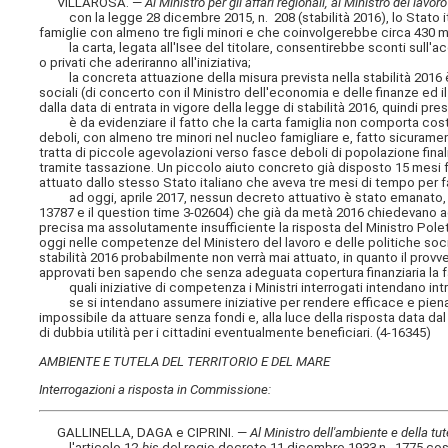
VILLAROSA. —
Al Ministro per gli affari regionali, al Ministro del lavoro
con la legge 28 dicembre 2015, n. 208 (stabilità 2016), lo Stato ita
famiglie con almeno tre figli minori e che coinvolgerebbe circa 430 
la carta, legata all'Isee del titolare, consentirebbe sconti sull'acqu
o privati che aderiranno all'iniziativa;
la concreta attuazione della misura prevista nella stabilità 2016 
sociali (di concerto con il Ministro dell'economia e delle finanze ed
dalla data di entrata in vigore della legge di stabilità 2016, quindi p
è da evidenziare il fatto che la carta famiglia non comporta costi p
deboli, con almeno tre minori nel nucleo famigliare e, fatto sicurame
tratta di piccole agevolazioni verso fasce deboli di popolazione fi
tramite tassazione. Un piccolo aiuto concreto già disposto 15 mesi 
attuato dallo stesso Stato italiano che aveva tre mesi di tempo per fa
ad oggi, aprile 2017, nessun decreto attuativo è stato emanato, non
13787 e il question time 3-02604) che già da metà 2016 chiedevano 
precisa ma assolutamente insufficiente la risposta del Ministro Polet
oggi nelle competenze del Ministero del lavoro e delle politiche soc
stabilità 2016 probabilmente non verrà mai attuato, in quanto il provv
approvati ben sapendo che senza adeguata copertura finanziaria la f
quali iniziative di competenza i Ministri interrogati intendano intra
se si intendano assumere iniziative per rendere efficace e piena
impossibile da attuare senza fondi e, alla luce della risposta data dal 
di dubbia utilità per i cittadini eventualmente beneficiari. (4-16345)
AMBIENTE E TUTELA DEL TERRITORIO E DEL MARE
Interrogazioni a risposta in Commissione:
GALLINELLA, DAGA e CIPRINI. —
Al Ministro dell'ambiente e della tut
l'articolo 12-
bis
del regio decreto 11 dicembre 1933 n. 1775 così 