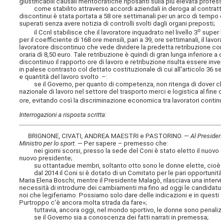
giustificabili causali meritocratiche riposanti sulla più elevata prof
come stabilito attraverso accordi aziendali in deroga al contratto co
discontinui è stata portata a 58 ore settimanali per un arco di tempo 
superati senza avere notizia di controlli svolti dagli organi preposti;
o
il Ccnl stabilisce che il lavoratore inquadrato nel livello 3
super h
per il coefficiente di 168 ore mensili, pari a 39, ore settimanali, il la
lavoratore discontinuo che vede dividere la predetta retribuzione con 
oraria di 8,50 euro. Tale retribuzione è quindi di gran lunga inferiore 
discontinuo il rapporto ore di lavoro e retribuzione risulta essere i
in palese contrasto col dettato costituzionale di cui all'articolo 36 se
e quantità del lavoro svolto –:
se il Governo, per quanto di competenza, non ritenga di dover chiar
nazionale di lavoro nel settore del trasporto merci e logistica al fine d
ore, evitando così la discriminazione economica tra lavoratori continui
Interrogazioni a risposta scritta:
BRIGNONE, CIVATI, ANDREA MAESTRI e PASTORINO. —
Al President
Ministro per lo sport
.
— Per sapere – premesso che:
nei giorni scorsi, presso la sede del Coni è stato eletto il nuovo Con
nuovo presidente;
su ottantadue membri, soltanto otto sono le donne elette, cioè il
dal 2014 il Coni si è dotato di un Comitato per le pari opportunità a
Maria Elena Boschi, mentre il Presidente Malagò, rilasciava una interv
necessità di introdurre dei cambiamenti ma fino ad oggi le candidatu
noi che legiferiamo. Possiamo solo dare delle indicazioni e in questi a
Purtroppo c’è ancora molta strada da fare»;
tuttavia, ancora oggi, nel mondo sportivo, le donne sono penalizzat
se il Governo sia a conoscenza dei fatti narrati in premessa;