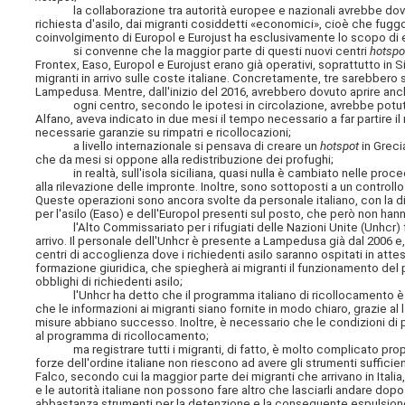
la collaborazione tra autorità europee e nazionali avrebbe dovuto 
richiesta d'asilo, dai migranti cosiddetti «economici», cioè che fuggo
coinvolgimento di Europol e Eurojust ha esclusivamente lo scopo di e
si convenne che la maggior parte di questi nuovi centri
hotspo
Frontex, Easo, Europol e Eurojust erano già operativi, soprattutto in Sici
migranti in arrivo sulle coste italiane. Concretamente, tre sarebbero s
Lampedusa. Mentre, dall'inizio del 2016, avrebbero dovuto aprire anch
ogni centro, secondo le ipotesi in circolazione, avrebbe potuto osp
Alfano, aveva indicato in due mesi il tempo necessario a far partire
necessarie garanzie su rimpatri e ricollocazioni;
a livello internazionale si pensava di creare un
hotspot
in Greci
che da mesi si oppone alla redistribuzione dei profughi;
in realtà, sull'isola siciliana, quasi nulla è cambiato nelle procedu
alla rilevazione delle impronte. Inoltre, sono sottoposti a un controll
Queste operazioni sono ancora svolte da personale italiano, con la di
per l'asilo (Easo) e dell'Europol presenti sul posto, che però non hann
l'Alto Commissariato per i rifugiati delle Nazioni Unite (Unhcr) forn
arrivo. Il personale dell'Unhcr è presente a Lampedusa già dal 2006 e,
centri di accoglienza dove i richiedenti asilo saranno ospitati in atte
formazione giuridica, che spiegherà ai migranti il funzionamento del pi
obblighi di richiedenti asilo;
l'Unhcr ha detto che il programma italiano di ricollocamento è «un 
che le informazioni ai migranti siano fornite in modo chiaro, grazie al 
misure abbiano successo. Inoltre, è necessario che le condizioni di
al programma di ricollocamento;
ma registrare tutti i migranti, di fatto, è molto complicato propri
forze dell'ordine italiane non riescono ad avere gli strumenti sufficie
Falco, secondo cui la maggior parte dei migranti che arrivano in Italia,
e le autorità italiane non possono fare altro che lasciarli andare dop
abbastanza strumenti per la detenzione e la conseguente espulsione di 