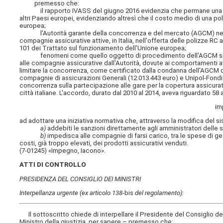
premesso che:
il rapporto IVASS del giugno 2016 evidenzia che permane una cons
altri Paesi europei, evidenziando altresì che il costo medio di una poli
europea;
l'Autorità garante della concorrenza e del mercato (AGCM) nel me
compagnie assicurative attive, in Italia, nell'offerta delle polizze RC 
101 dei Trattato sul funzionamento dell'Unione europea;
fenomeni come quello oggetto di procedimento dell'AGCM si sono p
alle compagnie assicurative dall'Autorità, dovute ai comportamenti avu
limitare la concorrenza, come certificato dalla condanna dell'AGCM de
compagnie di assicurazioni Generali (12.013.443 euro) e Unipol-Fondiari
concorrenza sulla partecipazione alle gare per la copertura assicurat
città italiane. L'accordo, durato dal 2010 al 2014, aveva riguardato 58 
im
ad adottare una iniziativa normativa che, attraverso la modifica del si
a)
addebiti le sanzioni direttamente agli amministratori delle s
b)
impedisca alle compagnie di farsi carico, tra le spese di ges
costi, già troppo elevati, dei prodotti assicurativi venduti.
(7-01245) «Impegno, Iacono».
ATTI DI CONTROLLO
PRESIDENZA DEL CONSIGLIO DEI MINISTRI
Interpellanza urgente (ex articolo 138
-bis
del regolamento):
Il sottoscritto chiede di interpellare
il Presidente del Consiglio dei
Ministro della giustizia
, per sapere – premesso che: