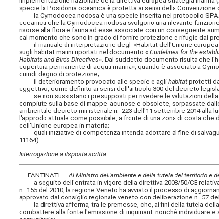
implementazione nazionale della direttiva europea strategia marina (2
specie la Posidonia oceanica è protetta ai sensi della Convenzione 
la Cymodocea nodosa è una specie inserita nel protocollo SPA/BIO
oceanica che la Cymodocea nodosa svolgono una rilevante funzione e
risorse alla flora e fauna ad esse associate con un conseguente au
dal momento che sono in grado di fornire protezione e rifugio dai pre
il manuale di interpretazione degli «Habitat dell'Unione europea – 
sugli habitat marini riportati nel documento «
Guidelines for the establ
Habitats and Birds Directives
». Dal suddetto documento risulta che l'ha
copertura permanente di acqua marina», quando è associato a Cymodo
quindi degno di protezione;
il deterioramento provocato alle specie e agli
habitat
protetti d
oggettivo, come definito ai sensi dell'articolo 300 del decreto legisl
se non sussistano i presupposti per rivedere le valutazioni della
compiute sulla base di mappe lacunose e obsolete, sorpassate dalle in
ambientale decreto ministeriale n. 223 dell'11 settembre 2014 alla 
l'approdo attuale come possibile, a fronte di una zona di costa che d
dell'Unione europea in materia;
quali iniziative di competenza intenda adottare al fine di salvagu
11164)
Interrogazione a risposta scritta:
FANTINATI. —
Al Ministro dell'ambiente e della tutela del territorio e 
a seguito dell'entrata in vigore della direttiva 2008/50/CE relativa 
n. 155 del 2010, la regione Veneto ha avviato il processo di aggiorna
approvato dal consiglio regionale veneto con deliberazione n. 57 de
la direttiva afferma, tra le premesse, che, ai fini della tutela de
combattere alla fonte l'emissione di inquinanti nonché individuare e at