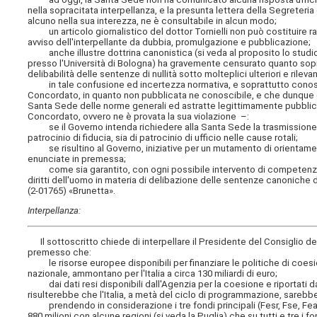
nella sopracitata interpellanza, e la presunta lettera della Segreteri
alcuno nella sua interezza, ne è consultabile in alcun modo;
un articolo giornalistico del dottor Tornielli non può costituire ra
avviso dell'interpellante da dubbia, promulgazione e pubblicazione;
anche illustre dottrina canonistica (si veda al proposito lo studio 
presso l'Università di Bologna) ha gravemente censurato quanto sopra
delibabilità delle sentenze di nullità sotto molteplici ulteriori e rilevan
in tale confusione ed incertezza normativa, e soprattutto conoscit
Concordato, in quanto non pubblicata ne conoscibile, e che dunque è
Santa Sede delle norme generali ed astratte legittimamente pubblicate
Concordato, ovvero ne è provata la sua violazione –:
se il Governo intenda richiedere alla Santa Sede la trasmissione uf
patrocinio di fiducia, sia di patrocinio di ufficio nelle cause rotali;
se risultino al Governo, iniziative per un mutamento di orientamen
enunciate in premessa;
come sia garantito, con ogni possibile intervento di competenza, i
diritti dell'uomo in materia di delibazione delle sentenze canoniche di
(2-01765) «Brunetta».
Interpellanza:
Il sottoscritto chiede di interpellare
il Presidente del Consiglio dei
premesso che:
le risorse europee disponibili per finanziare le politiche di coes
nazionale, ammontano per l'Italia a circa 130 miliardi di euro;
dai dati resi disponibili dall'Agenzia per la coesione e riportati d
risulterebbe che l'Italia, a metà del ciclo di programmazione, sareb
prendendo in considerazione i tre fondi principali (Fesr, Fse, Feasr),
880 milioni con alcune regioni (si veda la Puglia) che su tutti e tre i 