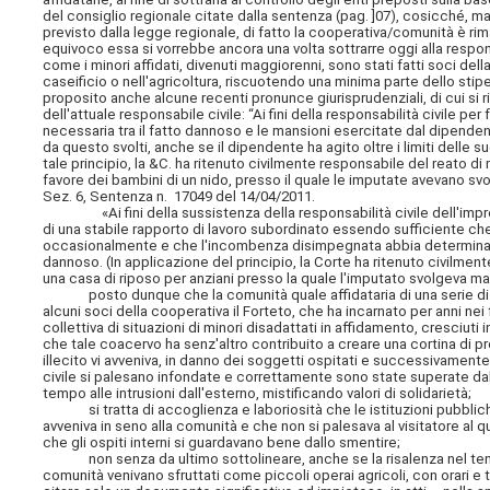
del consiglio regionale citate dalla sentenza (pag. ]07), cosicché,
previsto dalla legge regionale, di fatto la cooperativa/comunità è ri
equivoco essa si vorrebbe ancora una volta sottrarre oggi alla responsab
come i minori affidati, divenuti maggiorenni, sono stati fatti soci de
caseificio o nell'agricoltura, riscuotendo una minima parte dello stip
proposito anche alcune recenti pronunce giurisprudenziali, di cui si
dell'attuale responsabile civile: “Ai fini della responsabilità civile 
necessaria tra il fatto dannoso e le mansioni esercitate dal dipende
da questo svolti, anche se il dipendente ha agito oltre i limiti delle s
tale principio, la &C. ha ritenuto civilmente responsabile del reato di
favore dei bambini di un nido, presso il quale le imputate avevano svo
Sez. 6, Sentenza n. 17049 del 14/04/2011.
«Ai fini della sussistenza della responsabilità civile dell'impre
di una stabile rapporto di lavoro subordinato essendo sufficiente che
occasionalmente e che l'incombenza disimpegnata abbia determinato u
dannoso. (In applicazione del principio, la Corte ha ritenuto civilmen
una casa di riposo per anziani presso la quale l'imputato svolgeva ma
posto dunque che la comunità quale affidataria di una serie di min
alcuni soci della cooperativa il Forteto, che ha incarnato per anni ne
collettiva di situazioni di minori disadattati in affidamento, cresciu
che tale coacervo ha senz'altro contribuito a creare una cortina di prot
illecito vi avveniva, in danno dei soggetti ospitati e successivamente
civile si palesano infondate e correttamente sono state superate dal 
tempo alle intrusioni dall'esterno, mistificando valori di solidarietà;
si tratta di accoglienza e laboriosità che le istituzioni pubbliche
avveniva in seno alla comunità e che non si palesava al visitatore al 
che gli ospiti interni si guardavano bene dallo smentire;
non senza da ultimo sottolineare, anche se la risalenza nel temp
comunità venivano sfruttati come piccoli operai agricoli, con orari e t