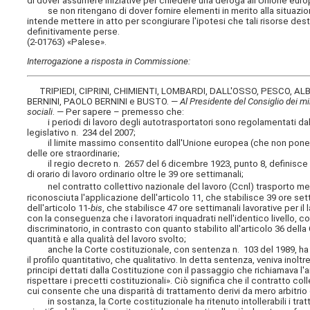
di dover assumere iniziative per chiedere una deroga all'Unione eur
se non ritengano di dover fornire elementi in merito alla situazione a
intende mettere in atto per scongiurare l'ipotesi che tali risorse des
definitivamente perse.
(2-01763) «Palese».
Interrogazione a risposta in Commissione:
TRIPIEDI, CIPRINI, CHIMIENTI, LOMBARDI, DALL'OSSO, PESCO, A
BERNINI, PAOLO BERNINI e BUSTO. —
Al Presidente del Consiglio dei mini
sociali
. — Per sapere – premesso che:
i periodi di lavoro degli autotrasportatori sono regolamentati dalla
legislativo n. 234 del 2007;
il limite massimo consentito dall'Unione europea (che non pone dist
delle ore straordinarie;
il regio decreto n. 2657 del 6 dicembre 1923, punto 8, definisce l
di orario di lavoro ordinario oltre le 39 ore settimanali;
nel contratto collettivo nazionale del lavoro (Ccnl) trasporto merci 
riconosciuta l'applicazione dell'articolo 11, che stabilisce 39 ore sett
dell'articolo 11-
bis
, che stabilisce 47 ore settimanali lavorative per i
con la conseguenza che i lavoratori inquadrati nell'identico livello, c
discriminatorio, in contrasto con quanto stabilito all'articolo 36 del
quantità e alla qualità del lavoro svolto;
anche la Corte costituzionale, con sentenza n. 103 del 1989, ha evid
il profilo quantitativo, che qualitativo. In detta sentenza, veniva ino
principi dettati dalla Costituzione con il passaggio che richiamava l'art
rispettare i precetti costituzionali». Ciò significa che il contratto col
cui consente che una disparità di trattamento derivi da mero arbitrio 
in sostanza, la Corte costituzionale ha ritenuto intollerabili i tratt