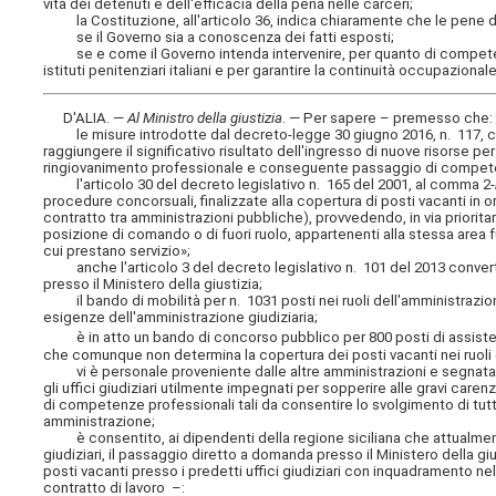
vita dei detenuti e dell'efficacia della pena nelle carceri;
la Costituzione, all'articolo 36, indica chiaramente che le pene 
se il Governo sia a conoscenza dei fatti esposti;
se e come il Governo intenda intervenire, per quanto di competenza, 
istituti penitenziari italiani e per garantire la continuità occupazionale
D'ALIA. —
Al Ministro della giustizia
. — Per sapere – premesso che:
le misure introdotte dal decreto-legge 30 giugno 2016, n. 117, con
raggiungere il significativo risultato dell'ingresso di nuove risorse p
ringiovanimento professionale e conseguente passaggio di competenz
l'articolo 30 del decreto legislativo n. 165 del 2001, al comma 2-
procedure concorsuali, finalizzate alla copertura di posti vacanti in 
contratto tra amministrazioni pubbliche), provvedendo, in via prioritari
posizione di comando o di fuori ruolo, appartenenti alla stessa area 
cui prestano servizio»;
anche l'articolo 3 del decreto legislativo n. 101 del 2013 convert
presso il Ministero della giustizia;
il bando di mobilità per n. 1031 posti nei ruoli dell'amministrazion
esigenze dell'amministrazione giudiziaria;
è in atto un bando di concorso pubblico per 800 posti di assistent
che comunque non determina la copertura dei posti vacanti nei ruoli d
vi è personale proveniente dalle altre amministrazioni e segnatame
gli uffici giudiziari utilmente impegnati per sopperire alle gravi caren
di competenze professionali tali da consentire lo svolgimento di tutte
amministrazione;
è consentito, ai dipendenti della regione siciliana che attualmente
giudiziari, il passaggio diretto a domanda presso il Ministero della giu
posti vacanti presso i predetti uffici giudiziari con inquadramento 
contratto di lavoro –: