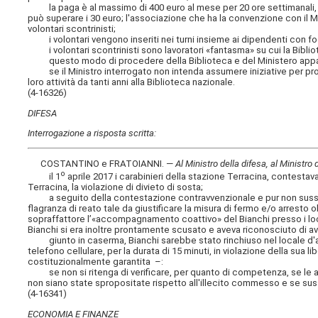
la paga è al massimo di 400 euro al mese per 20 ore settimanali, c
può superare i 30 euro; l'associazione che ha la convenzione con il Min
volontari scontrinisti;
i volontari vengono inseriti nei turni insieme ai dipendenti con fogli 
i volontari scontrinisti sono lavoratori «fantasma» su cui la Bibliote
questo modo di procedere della Biblioteca e del Ministero appare 
se il Ministro interrogato non intenda assumere iniziative per pro
loro attività da tanti anni alla Biblioteca nazionale.
(4-16326)
DIFESA
Interrogazione a risposta scritta:
COSTANTINO e FRATOIANNI. —
Al Ministro della difesa, al Ministro d
o
il 1
aprile 2017 i carabinieri della stazione Terracina, contestav
Terracina, la violazione di divieto di sosta;
a seguito della contestazione contravvenzionale e pur non sussis
flagranza di reato tale da giustificare la misura di fermo e/o arresto
sopraffattore l’«accompagnamento coattivo» del Bianchi presso i local
Bianchi si era inoltre prontamente scusato e aveva riconosciuto di ave
giunto in caserma, Bianchi sarebbe stato rinchiuso nel locale d'att
telefono cellulare, per la durata di 15 minuti, in violazione della sua 
costituzionalmente garantita –:
se non si ritenga di verificare, per quanto di competenza, se le azi
non siano state spropositate rispetto all'illecito commesso e se sussi
(4-16341)
ECONOMIA E FINANZE