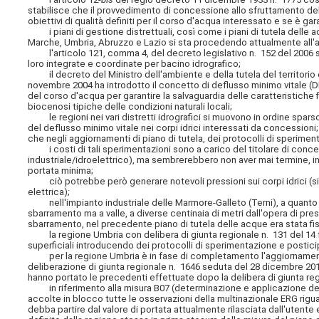
stabilisce che il provvedimento di concessione allo sfruttamento del
obiettivi di qualità definiti per il corso d'acqua interessato e se è gara
i piani di gestione distrettuali, così come i piani di tutela delle ac
Marche, Umbria, Abruzzo e Lazio si sta procedendo attualmente all'a
l'articolo 121, comma 4, del decreto legislativo n. 152 del 2006 spe
loro integrate e coordinate per bacino idrografico;
il decreto del Ministro dell'ambiente e della tutela del territorio 
novembre 2004 ha introdotto il concetto di deflusso minimo vitale (
del corso d'acqua per garantire la salvaguardia delle caratteristiche
biocenosi tipiche delle condizioni naturali locali;
le regioni nei vari distretti idrografici si muovono in ordine spars
del deflusso minimo vitale nei corpi idrici interessati da concessioni;
che negli aggiornamenti di piano di tutela, dei protocolli di sperimenta
i costi di tali sperimentazioni sono a carico del titolare di conc
industriale/idroelettrico), ma sembrerebbero non aver mai termine, in
portata minima;
ciò potrebbe però generare notevoli pressioni sui corpi idrici (si
elettrica);
nell'impianto industriale delle Marmore-Galleto (Terni), a quanto risu
sbarramento ma a valle, a diverse centinaia di metri dall'opera di pres
sbarramento, nel precedente piano di tutela delle acque era stata fis
la regione Umbria con delibera di giunta regionale n. 131 del 14 feb
superficiali introducendo dei protocolli di sperimentazione e postic
per la regione Umbria è in fase di completamento l'aggiornamento 
deliberazione di giunta regionale n. 1646 seduta del 28 dicembre 2016
hanno portato le precedenti effettuate dopo la delibera di giunta reg
in riferimento alla misura B07 (determinazione e applicazione del
accolte in blocco tutte le osservazioni della multinazionale ERG rigua
debba partire dal valore di portata attualmente rilasciata dall'utent