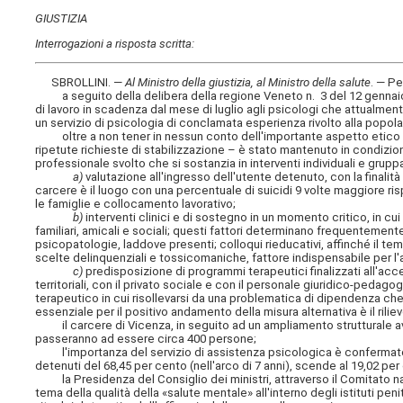
GIUSTIZIA
Interrogazioni a risposta scritta:
SBROLLINI. —
Al Ministro della giustizia, al Ministro della salute
. — P
a seguito della delibera della regione Veneto n. 3 del 12 gennaio 2
di lavoro in scadenza dal mese di luglio agli psicologi che attualmen
un servizio di psicologia di conclamata esperienza rivolto alla popol
oltre a non tener in nessun conto dell'importante aspetto etico di 
ripetute richieste di stabilizzazione – è stato mantenuto in condizioni
professionale svolto che si sostanzia in interventi individuali e gruppal
a)
valutazione all'ingresso dell'utente detenuto, con la finalità di 
carcere è il luogo con una percentuale di suicidi 9 volte maggiore ri
le famiglie e collocamento lavorativo;
b)
interventi clinici e di sostegno in un momento critico, in cui 
familiari, amicali e sociali; questi fattori determinano frequentemente
psicopatologie, laddove presenti; colloqui rieducativi, affinché il t
scelte delinquenziali e tossicomaniche, fattore indispensabile per l'
c)
predisposizione di programmi terapeutici finalizzati all'acces
territoriali, con il privato sociale e con il personale giuridico-pedago
terapeutico in cui risollevarsi da una problematica di dipendenza che i
essenziale per il positivo andamento della misura alternativa è il rili
il carcere di Vicenza, in seguito ad un ampliamento strutturale avv
passeranno ad essere circa 400 persone;
l'importanza del servizio di assistenza psicologica è confermato d
detenuti del 68,45 per cento (nell'arco di 7 anni), scende al 19,02 pe
la Presidenza del Consiglio dei ministri, attraverso il Comitato na
tema della qualità della «salute mentale» all'interno degli istituti pen