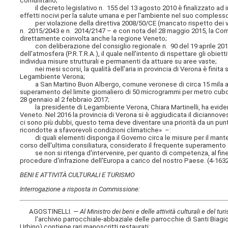
comunitario;
il decreto legislativo n. 155 del 13 agosto 2010 è finalizzato ad indiv
effetti nocivi per la salute umana e per l'ambiente nel suo compless
per violazione della direttiva 2008/50/CE (mancato rispetto dei val
n. 2015/2043 e n. 2014/2147 – e con nota del 28 maggio 2015, la Commi
direttamente coinvolta anche la regione Veneto;
con deliberazione del consiglio regionale n. 90 del 19 aprile 2016
dell'atmosfera (P.R.T.R.A.), il quale nell'intento di rispettare gli obiet
individua misure strutturali e permanenti da attuare su aree vaste;
nei mesi scorsi, la qualità dell'aria in provincia di Verona è finit
Legambiente Verona;
a San Martino Buon Albergo, comune veronese di circa 15 mila abitanti
superamento del limite giornaliero di 50 microgrammi per metro cubo dei 
28 gennaio al 2 febbraio 2017;
la presidente di Legambiente Verona, Chiara Martinelli, ha evidenzia
Veneto. Nel 2016 la provincia di Verona si è aggiudicata il diciannoves
ci sono più dubbi, questo tema deve diventare una priorità da un pu
ricondotte a sfavorevoli condizioni climatiche» –:
di quali elementi disponga il Governo circa le misure per il manteni
corso dell'ultima consiliatura, considerato il frequente superamento dei
se non si ritenga d'intervenire, per quanto di competenza, al fine di
procedure d'infrazione dell'Europa a carico del nostro Paese. (4-163
BENI E ATTIVITÀ CULTURALI E TURISMO
Interrogazione a risposta in Commissione:
AGOSTINELLI. —
Al Ministro dei beni e delle attività culturali e del t
l'archivio parrocchiale-abbaziale delle parrocchie di Santi Biagio
Urbino) contiene rari manoscritti restaurati;