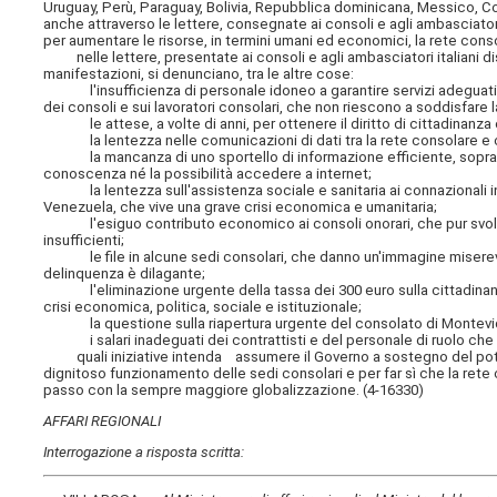
Uruguay, Perù, Paraguay, Bolivia, Repubblica dominicana, Messico, Cos
anche attraverso le lettere, consegnate ai consoli e agli ambasciator
per aumentare le risorse, in termini umani ed economici, la rete cons
nelle lettere, presentate ai consoli e agli ambasciatori italiani dis
manifestazioni, si denunciano, tra le altre cose:
l'insufficienza di personale idoneo a garantire servizi adeguati ai
dei consoli e sui lavoratori consolari, che non riescono a soddisfare 
le attese, a volte di anni, per ottenere il diritto di cittadinanza 
la lentezza nelle comunicazioni di dati tra la rete consolare e com
la mancanza di uno sportello di informazione efficiente, soprattutto
conoscenza né la possibilità accedere a internet;
la lentezza sull'assistenza sociale e sanitaria ai connazionali in s
Venezuela, che vive una grave crisi economica e umanitaria;
l'esiguo contributo economico ai consoli onorari, che pur svolgo
insufficienti;
le file in alcune sedi consolari, che danno un'immagine miserevole
delinquenza è dilagante;
l'eliminazione urgente della tassa dei 300 euro sulla cittadinanz
crisi economica, politica, sociale e istituzionale;
la questione sulla riapertura urgente del consolato di Montevideo i
i salari inadeguati dei contrattisti e del personale di ruolo che n
quali iniziative intenda assumere il Governo a sostegno del poten
dignitoso funzionamento delle sedi consolari e per far sì che la rete 
passo con la sempre maggiore globalizzazione. (4-16330)
AFFARI REGIONALI
Interrogazione a risposta scritta: