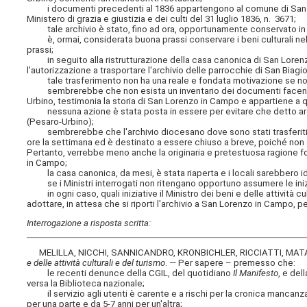
i documenti precedenti al 1836 appartengono al comune di San Lo
Ministero di grazia e giustizia e dei culti del 31 luglio 1836, n. 3671;
tale archivio è stato, fino ad ora, opportunamente conservato in a
è, ormai, considerata buona prassi conservare i beni culturali ne
prassi;
in seguito alla ristrutturazione della casa canonica di San Lorenzo 
l'autorizzazione a trasportare l'archivio delle parrocchie di San Biag
tale trasferimento non ha una reale e fondata motivazione se non q
sembrerebbe che non esista un inventario dei documenti facenti par
Urbino, testimonia la storia di San Lorenzo in Campo e appartiene a qu
nessuna azione è stata posta in essere per evitare che detto archi
(Pesaro-Urbino);
sembrerebbe che l'archivio diocesano dove sono stati trasferiti gli
ore la settimana ed è destinato a essere chiuso a breve, poiché non 
Pertanto, verrebbe meno anche la originaria e pretestuosa ragione f
in Campo;
la casa canonica, da mesi, è stata riaperta e i locali sarebbero id
se i Ministri interrogati non ritengano opportuno assumere le inizi
in ogni caso, quali iniziative il Ministro dei beni e delle attività cul
adottare, in attesa che si riporti l'archivio a San Lorenzo in Campo, pe
Interrogazione a risposta scritta:
MELILLA, NICCHI, SANNICANDRO, KRONBICHLER, RICCIATTI, MATA
e delle attività culturali e del turismo
. — Per sapere – premesso che:
le recenti denunce della CGIL, del quotidiano
Il Manifesto
, e del
versa la Biblioteca nazionale;
il servizio agli utenti è carente e a rischi per la cronica mancanza di
per una parte e da 5-7 anni per un'altra;