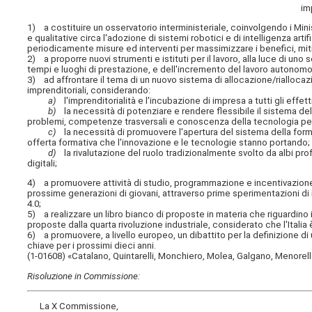
im
1) a costituire un osservatorio interministeriale, coinvolgendo i Mini
e qualitative circa l'adozione di sistemi robotici e di intelligenza art
periodicamente misure ed interventi per massimizzare i benefici, miti
2) a proporre nuovi strumenti e istituti per il lavoro, alla luce di uno
tempi e luoghi di prestazione, e dell'incremento del lavoro autonomo
3) ad affrontare il tema di un nuovo sistema di allocazione/rialloca
imprenditoriali, considerando:
a)
l'imprenditorialità e l'incubazione di impresa a tutti gli effetti
b)
la necessità di potenziare e rendere flessibile il sistema del
problemi, competenze trasversali e conoscenza della tecnologia per f
c)
la necessità di promuovere l'apertura del sistema della form
offerta formativa che l'innovazione e le tecnologie stanno portando;
d)
la rivalutazione del ruolo tradizionalmente svolto da albi pro
digitali;
4) a promuovere attività di studio, programmazione e incentivazion
prossime generazioni di giovani, attraverso prime sperimentazioni di r
4.0;
5) a realizzare un libro bianco di proposte in materia che riguardino i
proposte dalla quarta rivoluzione industriale, considerato che l'Itali
6) a promuovere, a livello europeo, un dibattito per la definizione di
chiave per i prossimi dieci anni.
(1-01608) «Catalano, Quintarelli, Monchiero, Molea, Galgano, Menorello
Risoluzione in Commissione:
La X Commissione,