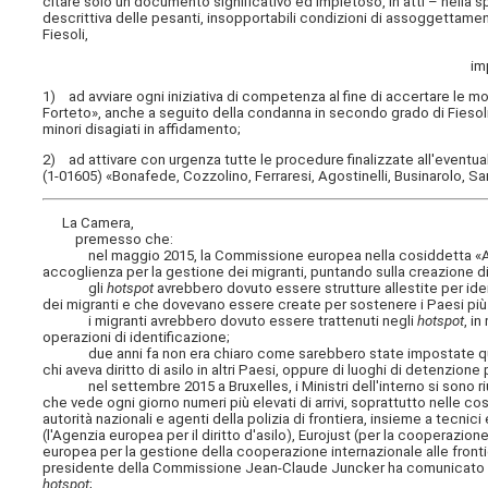
citare solo un documento significativo ed impietoso, in atti – nella s
descrittiva delle pesanti, insopportabili condizioni di assoggettament
Fiesoli,
im
1) ad avviare ogni iniziativa di competenza al fine di accertare le moti
Forteto», anche a seguito della condanna in secondo grado di Fiesol
minori disagiati in affidamento;
2) ad attivare con urgenza tutte le procedure finalizzate all'eventu
(1-01605) «Bonafede, Cozzolino, Ferraresi, Agostinelli, Businarolo, Sart
La Camera,
premesso che:
nel maggio 2015, la Commissione europea nella cosiddetta «Agen
accoglienza per la gestione dei migranti, puntando sulla creazione d
gli
hotspot
avrebbero dovuto essere strutture allestite per iden
dei migranti e che dovevano essere create per sostenere i Paesi più e
i migranti avrebbero dovuto essere trattenuti negli
hotspot
, in
operazioni di identificazione;
due anni fa non era chiaro come sarebbero state impostate queste 
chi aveva diritto di asilo in altri Paesi, oppure di luoghi di detenzione p
nel settembre 2015 a Bruxelles, i Ministri dell'interno si sono riun
che vede ogni giorno numeri più elevati di arrivi, soprattutto nelle c
autorità nazionali e agenti della polizia di frontiera, insieme a tecni
(l'Agenzia europea per il diritto d'asilo), Eurojust (per la cooperazione 
europea per la gestione della cooperazione internazionale alle fronti
presidente della Commissione Jean-Claude Juncker ha comunicato al ver
hotspot
;