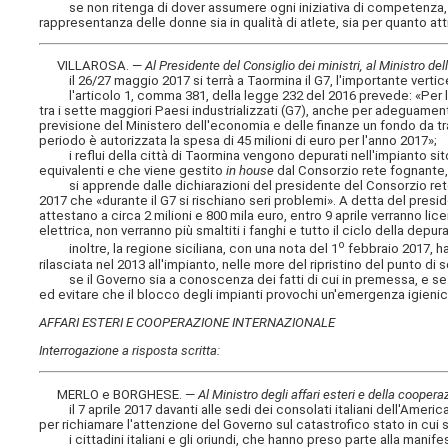
se non ritenga di dover assumere ogni iniziativa di competenza, al f
rappresentanza delle donne sia in qualità di atlete, sia per quanto atti
VILLAROSA. —
Al Presidente del Consiglio dei ministri, al Ministro del
il 26/27 maggio 2017 si terrà a Taormina il G7, l'importante vertice
l'articolo 1, comma 381, della legge 232 del 2016 prevede: «Per l'att
tra i sette maggiori Paesi industrializzati (G7), anche per adeguamenti 
previsione del Ministero dell'economia e delle finanze un fondo da trasf
periodo è autorizzata la spesa di 45 milioni di euro per l'anno 2017»;
i reflui della città di Taormina vengono depurati nell'impianto sito 
equivalenti e che viene gestito
in house
dal Consorzio rete fognante, 
si apprende dalle dichiarazioni del presidente del Consorzio rete 
2017 che «durante il G7 si rischiano seri problemi». A detta del presi
attestano a circa 2 milioni e 800 mila euro, entro 9 aprile verranno lic
elettrica, non verranno più smaltiti i fanghi e tutto il ciclo della dep
o
inoltre, la regione siciliana, con una nota del 1
febbraio 2017, ha
rilasciata nel 2013 all'impianto, nelle more del ripristino del punto d
se il Governo sia a conoscenza dei fatti di cui in premessa, e se int
ed evitare che il blocco degli impianti provochi un'emergenza igienico
AFFARI ESTERI E COOPERAZIONE INTERNAZIONALE
Interrogazione a risposta scritta:
MERLO e BORGHESE. —
Al Ministro degli affari esteri e della cooper
il 7 aprile 2017 davanti alle sedi dei consolati italiani dell'Ameri
per richiamare l'attenzione del Governo sul catastrofico stato in cui si
i cittadini italiani e gli oriundi, che hanno preso parte alla mani