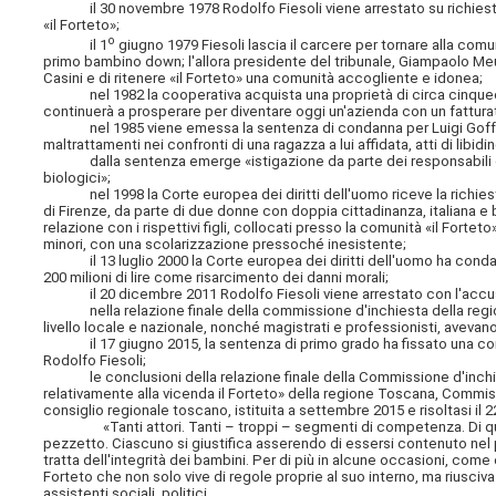
il 30 novembre 1978 Rodolfo Fiesoli viene arrestato su richiesta 
«il Forteto»;
o
il 1
giugno 1979 Fiesoli lascia il carcere per tornare alla comun
primo bambino down; l'allora presidente del tribunale, Giampaolo Meu
Casini e di ritenere «il Forteto» una comunità accogliente e idonea;
nel 1982 la cooperativa acquista una proprietà di circa cinquecent
continuerà a prosperare per diventare oggi un'azienda con un fatturato
nel 1985 viene emessa la sentenza di condanna per Luigi Goffredi 
maltrattamenti nei confronti di una ragazza a lui affidata, atti di libid
dalla sentenza emerge «istigazione da parte dei responsabili del For
biologici»;
nel 1998 la Corte europea dei diritti dell'uomo riceve la richiesta di
di Firenze, da parte di due donne con doppia cittadinanza, italiana e b
relazione con i rispettivi figli, collocati presso la comunità «il Forte
minori, con una scolarizzazione pressoché inesistente;
il 13 luglio 2000 la Corte europea dei diritti dell'uomo ha condanna
200 milioni di lire come risarcimento dei danni morali;
il 20 dicembre 2011 Rodolfo Fiesoli viene arrestato con l'accusa d
nella relazione finale della commissione d'inchiesta della regione
livello locale e nazionale, nonché magistrati e professionisti, avevan
il 17 giugno 2015, la sentenza di primo grado ha fissato una conda
Rodolfo Fiesoli;
le conclusioni della relazione finale della Commissione d'inch
relativamente alla vicenda il Forteto» della regione Toscana, Commiss
consiglio regionale toscano, istituita a settembre 2015 e risoltasi il
«Tanti attori. Tanti – troppi – segmenti di competenza. Di quei
pezzetto. Ciascuno si giustifica asserendo di essersi contenuto ne
tratta dell'integrità dei bambini. Per di più in alcune occasioni, com
Forteto che non solo vive di regole proprie al suo interno, ma riusciva
assistenti sociali, politici...