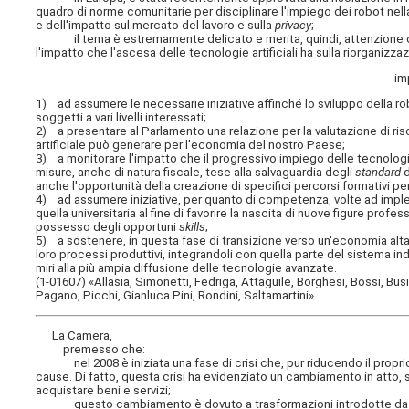
quadro di norme comunitarie per disciplinare l'impiego dei robot nella
e dell'impatto sul mercato del lavoro e sulla
privacy
;
il tema è estremamente delicato e merita, quindi, attenzione da p
l'impatto che l'ascesa delle tecnologie artificiali ha sulla riorganizz
im
1) ad assumere le necessarie iniziative affinché lo sviluppo della ro
soggetti a vari livelli interessati;
2) a presentare al Parlamento una relazione per la valutazione di risc
artificiale può generare per l'economia del nostro Paese;
3) a monitorare l'impatto che il progressivo impiego delle tecnologie
misure, anche di natura fiscale, tese alla salvaguardia degli
standard
d
anche l'opportunità della creazione di specifici percorsi formativi per 
4) ad assumere iniziative, per quanto di competenza, volte ad impl
quella universitaria al fine di favorire la nascita di nuove figure prof
possesso degli opportuni
skills
;
5) a sostenere, in questa fase di transizione verso un'economia alta
loro processi produttivi, integrandoli con quella parte del sistema i
miri alla più ampia diffusione delle tecnologie avanzate.
(1-01607) «Allasia, Simonetti, Fedriga, Attaguile, Borghesi, Bossi, Busin
Pagano, Picchi, Gianluca Pini, Rondini, Saltamartini».
La Camera,
premesso che:
nel 2008 è iniziata una fase di crisi che, pur riducendo il proprio 
cause. Di fatto, questa crisi ha evidenziato un cambiamento in atto, 
acquistare beni e servizi;
questo cambiamento è dovuto a trasformazioni introdotte da innov