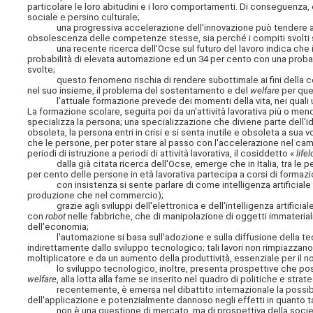
particolare le loro abitudini e i loro comportamenti. Di conseguenza
sociale e persino culturale;
una progressiva accelerazione dell'innovazione può tendere a ren
obsolescenza delle competenze stesse, sia perché i compiti svolti 
una recente ricerca dell'Ocse sul futuro del lavoro indica che in It
probabilità di elevata automazione ed un 34 per cento con una proba
svolte;
questo fenomeno rischia di rendere subottimale ai fini della cont
nel suo insieme, il problema del sostentamento e del
welfare
per que
l'attuale formazione prevede dei momenti della vita, nei quali una
La formazione scolare, seguita poi da un'attività lavorativa più o men
specializza la persona; una specializzazione che diviene parte dell'id
obsoleta, la persona entri in crisi e si senta inutile e obsoleta a su
che le persone, per poter stare al passo con l'accelerazione nel cam
periodi di istruzione a periodi di attività lavorativa, il cosiddetto «
life
dalla già citata ricerca dell'Ocse, emerge che in Italia, tra le pe
per cento delle persone in età lavorativa partecipa a corsi di formazi
con insistenza si sente parlare di come intelligenza artificiale
produzione che nel commercio);
grazie agli sviluppi dell'elettronica e dell'intelligenza artificiale, 
con
robot
nelle fabbriche, che di manipolazione di oggetti immaterial
dell'economia;
l'automazione si basa sull'adozione e sulla diffusione della tecno
indirettamente dallo sviluppo tecnologico; tali lavori non rimpiazz
moltiplicatore e da un aumento della produttività, essenziale per il 
lo sviluppo tecnologico, inoltre, presenta prospettive che possono
welfare
, alla lotta alla fame se inserito nel quadro di politiche e strat
recentemente, è emersa nel dibattito internazionale la possibili
dell'applicazione e potenzialmente dannoso negli effetti in quanto ta
non è una questione di mercato, ma di prospettiva della società, do