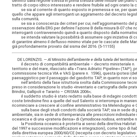
definito dalla regione stessa in prima stesura delle misure del piano 
tratto di corpo idrico interessato e rendere fruibile ad ogni orario 
se sia al corrente di quanto esposto in premessa e se, per quanto
quello che appare agli interroganti un aggiramento del decreto legisl
sulla comunità;
se sia a conoscenza dei criteri per cui, nell'aggiornamento del pia
osservazioni della ERG per definire l'azione B della misura B-07 che n
interroganti contravvenendo quindi a quanto disposto dalla normativ
se intenda valutare la possibilità di assumere ogni iniziativa di co
di garantire almeno il deflusso minimo vitale per le cascate delle Ma
già profondamente provato dal sisma del 2016. (5-11155)
DE LORENZIS. —
Al Ministro dell'ambiente e della tutela del territorio
il decreto di compatibilità ambientale – decreto ministeriale n. 22
territorio e del mare, rilasciato alla «Trans Adriatic Pipeline» (TA
commissione tecnica VIA e VAS (parere n. 1596), questa ipotesi (defini
paesaggistico per il passaggio del gasdotto TAP, in quanto non vi s
nell'ambito della fase istruttoria svolta dalla Commissione tecnica 
preso in considerazione lo studio «Inventario e cartografia delle prat
Brindisi, Gallipoli e Taranto – CRISMA 2006»;
il suddetto studio è stato redatto sulla base di indagini condotte 
coste brindisine fino a quelle del sud Salento si interrompa in manie
ricominciare a crescere al confine amministrativo tra Melendugno e 
sulla base degli studi condotti dalla società TAP, sia in sede di pr
ambientale, sia in sede di ottemperanza alle prescrizioni individuate 
oceanica e di una «prateria densa» di
Cymodocea nodosa
, entrambe n
la Posidonia oceanica è protetta ai sensi della direttiva Habitat 1
del 1997 e successive modificazioni e integrazioni), come tipo di
hab
della direttiva europea 2000/60/CE (recepita con decreto legislativo 