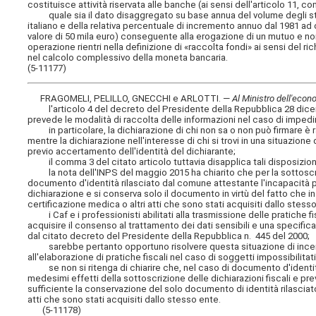
costituisce attività riservata alle banche (ai sensi dell'articolo 11, 
quale sia il dato disaggregato su base annua del volume degli str
italiano e della relativa percentuale di incremento annuo dal 1981 a
valore di 50 mila euro) conseguente alla erogazione di un mutuo e non
operazione rientri nella definizione di «raccolta fondi» ai sensi del 
nel calcolo complessivo della moneta bancaria.
(5-11177)
FRAGOMELI, PELILLO, GNECCHI e ARLOTTI. —
Al Ministro dell'econ
l'articolo 4 del decreto del Presidente della Repubblica 28 dicemb
prevede le modalità di raccolta delle informazioni nel caso di impedi
in particolare, la dichiarazione di chi non sa o non può firmare è ra
mentre la dichiarazione nell'interesse di chi si trovi in una situazio
previo accertamento dell'identità del dichiarante;
il comma 3 del citato articolo tuttavia disapplica tali disposizioni n
la nota dell'INPS del maggio 2015 ha chiarito che per la sottoscriz
documento d'identità rilasciato dal comune attestante l'incapacità per
dichiarazione e si conserva solo il documento in virtù del fatto che 
certificazione medica o altri atti che sono stati acquisiti dallo stess
i Caf e i professionisti abilitati alla trasmissione delle pratiche fis
acquisire il consenso al trattamento dei dati sensibili e una specifi
dal citato decreto del Presidente della Repubblica n. 445 del 2000;
sarebbe pertanto opportuno risolvere questa situazione di incert
all'elaborazione di pratiche fiscali nel caso di soggetti impossibili
se non si ritenga di chiarire che, nel caso di documento d'identit
medesimi effetti della sottoscrizione delle dichiarazioni fiscali e pr
sufficiente la conservazione del solo documento di identità rilasci
atti che sono stati acquisiti dallo stesso ente.
(5-11178)