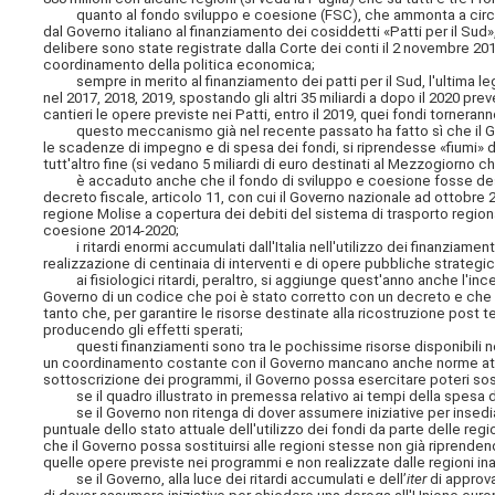
quanto al fondo sviluppo e coesione (FSC), che ammonta a circa 49 mi
dal Governo italiano al finanziamento dei cosiddetti «Patti per il Sud», 
delibere sono state registrate dalla Corte dei conti il 2 novembre 201
coordinamento della politica economica;
sempre in merito al finanziamento dei patti per il Sud, l'ultima legge
nel 2017, 2018, 2019, spostando gli altri 35 miliardi a dopo il 2020 
cantieri le opere previste nei Patti, entro il 2019, quei fondi torneran
questo meccanismo già nel recente passato ha fatto sì che il Gove
le scadenze di impegno e di spesa dei fondi, si riprendesse «fiumi» di
tutt'altro fine (si vedano 5 miliardi di euro destinati al Mezzogiorno c
è accaduto anche che il fondo di sviluppo e coesione fosse destin
decreto fiscale, articolo 11, con cui il Governo nazionale ad ottobre 20
regione Molise a copertura dei debiti del sistema di trasporto region
coesione 2014-2020;
i ritardi enormi accumulati dall'Italia nell'utilizzo dei finanziamen
realizzazione di centinaia di interventi e di opere pubbliche strateg
ai fisiologici ritardi, peraltro, si aggiunge quest'anno anche l'ince
Governo di un codice che poi è stato corretto con un decreto e che ha
tanto che, per garantire le risorse destinate alla ricostruzione po
producendo gli effetti sperati;
questi finanziamenti sono tra le pochissime risorse disponibili 
un coordinamento costante con il Governo mancano anche norme atte a 
sottoscrizione dei programmi, il Governo possa esercitare poteri sost
se il quadro illustrato in premessa relativo ai tempi della spesa dei
se il Governo non ritenga di dover assumere iniziative per insediar
puntuale dello stato attuale dell'utilizzo dei fondi da parte delle r
che il Governo possa sostituirsi alle regioni stesse non già riprendend
quelle opere previste nei programmi e non realizzate dalle regioni i
se il Governo, alla luce dei ritardi accumulati e dell’
iter
di approva