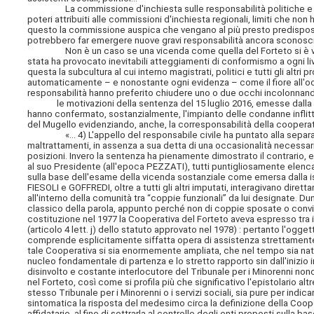
La commissione d'inchiesta sulle responsabilità politiche e istitu
poteri attribuiti alle commissioni d'inchiesta regionali, limiti che 
questo la commissione auspica che vengano al più presto predispost
potrebbero far emergere nuove gravi responsabilità ancora sconosc
Non è un caso se una vicenda come quella del Forteto si è verific
stata ha provocato inevitabili atteggiamenti di conformismo a ogni li
questa la subcultura al cui interno magistrati, politici e tutti gli altr
automaticamente – e nonostante ogni evidenza – come il fiore all'o
responsabilità hanno preferito chiudere uno o due occhi incolonnando
le motivazioni della sentenza del 15 luglio 2016, emesse dalla II 
hanno confermato, sostanzialmente, l'impianto delle condanne inflitt
del Mugello evidenziando, anche, la corresponsabilità della cooperat
«... 4) L'appello del responsabile civile ha puntato alla separazio
maltrattamenti, in assenza a sua detta di una occasionalità necessaria
posizioni. Invero la sentenza ha pienamente dimostrato il contrario, e 
al suo Presidente (all'epoca PEZZATI), tutti puntigliosamente elencat
sulla base dell'esame della vicenda sostanziale come emersa dalla istr
FIESOLI e GOFFREDI, oltre a tutti gli altri imputati, interagivano dire
all'interno della comunità tra “coppie funzionali” da lui designate. Du
classico della parola, appunto perché non di coppie sposate o convive
costituzione nel 1977 la Cooperativa del Forteto aveva espresso tra i
(articolo 4 lett. j) dello statuto approvato nel 1978) : pertanto l'o
comprende esplicitamente siffatta opera di assistenza strettamente co
tale Cooperativa si sia enormemente ampliata, che nel tempo sia nata 
nucleo fondamentale di partenza e lo stretto rapporto sin dall'inizio
disinvolto e costante interlocutore del Tribunale per i Minorenni non
nel Forteto, così come si profila più che significativo l'epistolario 
stesso Tribunale per i Minorenni o i servizi sociali, sia pure per indic
sintomatica la risposta del medesimo circa la definizione della Coo
affidatarie, al fine di sottrarla al controllo degli enti preposti sulla