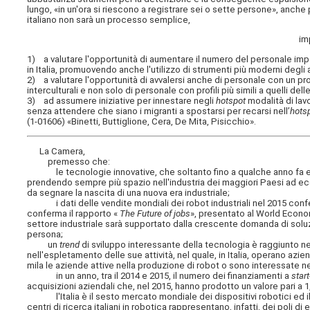
lungo, «in un'ora si riescono a registrare sei o sette persone», anche p
italiano non sarà un processo semplice,
im
1) a valutare l'opportunità di aumentare il numero del personale imp
in Italia, promuovendo anche l'utilizzo di strumenti più moderni degli 
2) a valutare l'opportunità di avvalersi anche di personale con un pro
interculturali e non solo di personale con profili più simili a quelli dell
3) ad assumere iniziative per innestare negli
hotspot
modalità di lavo
senza attendere che siano i migranti a spostarsi per recarsi nell’
hots
(1-01606) «Binetti, Buttiglione, Cera, De Mita, Pisicchio».
La Camera,
premesso che:
le tecnologie innovative, che soltanto fino a qualche anno fa era
prendendo sempre più spazio nell'industria dei maggiori Paesi ad ec
da segnare la nascita di una nuova era industriale;
i dati delle vendite mondiali dei robot industriali nel 2015 conf
conferma il rapporto «
The Future of jobs
», presentato al World Economi
settore industriale sarà supportato dalla crescente domanda di soluzio
persona;
un
trend
di sviluppo interessante della tecnologia è raggiunto nel
nell'espletamento delle sue attività, nel quale, in Italia, operano az
mila le aziende attive nella produzione di robot o sono interessate nell
in un anno, tra il 2014 e 2015, il numero dei finanziamenti a
star
acquisizioni aziendali che, nel 2015, hanno prodotto un valore pari a 1,9 
l'Italia è il sesto mercato mondiale dei dispositivi robotici ed i
centri di ricerca italiani in robotica rappresentano, infatti, dei poli di 