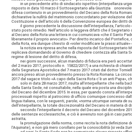
in un precedente atto di sindacato ispettivo (interpellanza urgente 
risposto in data 10 marzo il Sottosegretario alla Giustizia onorevole 
difesa contenuto in un provvedimento del Decano della Rota Romana,
dichiarative la nullità del matrimonio concordatario per violazione dell'
Costituzione e dell'articolo 6 della Convenzione europea dei diritti d
il giorno precedente la discussione dell'interpellanza, l'articolo 
stato posto rimedio. Nell'articolo si leggeva difatti che il Segretario
al Decano della Rota una lettera in cui comunicava «che il Santo Padre
liberamente il proprio avvocato». Per diretto incarico del Pontefic
della Rota, era dunque chiesto di «voler modificare la prassi attuale»
la notizia era ripresa anche nella risposta del Sottosegretario Miglior
replicava domandando al Governo di chiedere contezza alla Santa Sede
regime di lesione del diritto di difesa;
nei giorni successivi, alcun mandato di fiducia era però accettato in 
del 2 marzo 2017, protocollo n. 15822/2017) a una richiesta di chiarim
della Segnatura Apostolica del 7 marzo 2017 citati dal dottor Tornie
ancora preso alcun provvedimento presso la Rota Romana. La circosta
2017 dal sagace titolo «A capo della Sacra Rota c’è un anti Papa», 
solo in data 28 marzo 2017, risulta all'interpellante che nella bach
della Santa Sede, né consultabile, nella quale era posta una discipl
del Decano del dicembre 2015. In essa, per quando consta all'interpell
processuali rispetto al patrocinio di ufficio comunque concesso dall
lingua italiana, con le seguenti, parole; «
norma utcumque servata de su
dell'interpellante, la totale discrezionalità del Decano in materia di di
secondo l'interpellante il decreto del Decano del dicembre 2015; c
delle sentenze ecclesiastiche, e ciò è avvenuto non già in casi parti
astratta;
la promulgazione della norma, come recita la nota definizione del
l'Aquinate), e non già mero corollario per la conoscibilità (si veda
Sum
ad oggi, la Santa Sede non ha comunicato alcuna risposta ufficiale