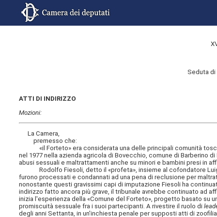
X
Seduta di 
ATTI DI INDIRIZZO
Mozioni:
La Camera,
premesso che:
«il Forteto» era considerata una delle principali comunità toscane 
nel 1977 nella azienda agricola di Bovecchio, comune di Barberino di Mu
abusi sessuali e maltrattamenti anche su minori e bambini presi in affid
Rodolfo Fiesoli, detto il «profeta», insieme al cofondatore Luigi Gof
furono processati e condannati ad una pena di reclusione per maltratta
nonostante questi gravissimi capi di imputazione Fiesoli ha continuat
indirizzo fatto ancora più grave, il tribunale avrebbe continuato ad aff
inizia l'esperienza della «Comune del Forteto», progetto basato su u
promiscuità sessuale fra i suoi partecipanti. A rivestire il ruolo di
lead
degli anni Settanta, in un'inchiesta penale per supposti atti di zoofil