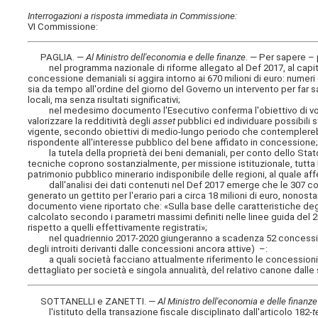
Interrogazioni a risposta immediata in Commissione:
VI Commissione:
PAGLIA. —
Al Ministro dell'economia e delle finanze
. — Per sapere –
nel programma nazionale di riforme allegato al Def 2017, al capitol
concessione demaniali si aggira intorno ai 670 milioni di euro: numeri 
sia da tempo all'ordine del giorno del Governo un intervento per far sa
locali, ma senza risultati significativi;
nel medesimo documento l'Esecutivo conferma l'obiettivo di voler e
valorizzare la redditività degli
asset
pubblici ed individuare possibili 
vigente, secondo obiettivi di medio-lungo periodo che contemplereb
rispondente all'interesse pubblico del bene affidato in concessione
la tutela della proprietà dei beni demaniali, per conto dello Stat
tecniche coprono sostanzialmente, per missione istituzionale, tutta l
patrimonio pubblico minerario indisponibile delle regioni, al quale aff
dall'analisi dei dati contenuti nel Def 2017 emerge che le 307 conce
generato un gettito per l'erario pari a circa 18 milioni di euro, nonostan
documento viene riportato che: «Sulla base delle caratteristiche deg
calcolato secondo i parametri massimi definiti nelle linee guida del 2
rispetto a quelli effettivamente registrati»;
nel quadriennio 2017-2020 giungeranno a scadenza 52 concessioni, pe
degli introiti derivanti dalle concessioni ancora attive) –:
a quali società facciano attualmente riferimento le concessioni anco
dettagliato per società e singola annualità, del relativo canone dalle
SOTTANELLI e ZANETTI. —
Al Ministro dell'economia e delle finanze
l'istituto della transazione fiscale disciplinato dall'articolo 182-
t