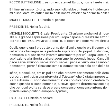
ROCCO BUTTIGLIONE. ...se non entrate nell'Europa, non le farete mai.
E infine, mi raccontò di quando suo figlio ebbe un terribile incidente 
mi disse: darei volentieri metà della nostra efficienza per metà della
MICHELE NICOLETTI. Chiedo di parlare.
PRESIDENTE. Ne ha facoltà.
MICHELE NICOLETTI. Grazie, Presidente. Ci uniamo anche noi al ricordo
alla sua grande aspirazione per un'Europa capace di realizzare anzitu
era nato nel 1930, aveva visto con i suoi occhi che cosa voleva dire un
Quella guerra era il prodotto dei nazionalismi e quello era il demone
un'Europa che negasse le profonde aspirazioni dei popoli. E, dunque, 
contrasto. Noi possiamo lavorare attivamente per un'Europa unita e, a
aspirazione alla libertà e al protagonismo. In secondo luogo, Cancel
pace serve sviluppo, serve lavoro, serve il pane e l'euro, era il sim
continente, perché il nazionalismo si combatte non solo con delle for
Infine, e concludo, era un politico che credeva fortemente nella demo
dei partiti politici; in una intervista al
Telegraph
che è stata riproposta 
7 a 3 sull'euro. Ci sono dei momenti in cui i politici devono credere 
anche quando ci sono critiche e, tuttavia, questa determinazione e
che per ogni svolta servisse creare consenso, consenso internaziona
grande uomo politico europeo
(Applausi)
.
PAOLO ALLI. Chiedo di parlare.
PRESIDENTE. Ne ha facoltà.