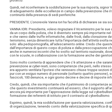
protetto.
Quindi, nel riconfermare la soddisfazione per la sua risposta, signor
di adeguamento delle eccellenze in campo della prevenzione che il 
continuità della presenza di sedi periferiche.
PRESIDENTE. L'onorevole Vanna Iori ha facoltà di dichiarare se sia sodd
VANNA IORI. Presidente, volevo ringraziare il Viceministro per le sue
da un corpo della polizia, che è diventato sempre più importante nel 
e che vanno dalle truffe informatiche, dalle frodi, dalla clonazione dati,
terrorismo; senza dimenticare tutta l'importanza dell'attività svolta ne
solo: alla pedopornografia, all'adescamento
online
. Credo che queste
dall'importanza di questo corpo di polizia e dalla preoccupazione 
anche in numerosi incontri che ho svolto sul territorio nazionale, dove
con le scuole, in collaborazione con la formazione anche dei genitori
Sono molto contenta di apprendere che c'è attenzione e che sara
prevenzione ai
cyber
-reati; sono competenze che però, nello stesso t
era appunto ventilata l'ipotesi che venissero chiuse troppe sezioni de
pur con un esiguo numero di personale (soltanto quattro persone), sono
fascicoli, 100 denunce, e ogni giorno decine e decine di risposte in
Credo, quindi, che sia importante che il patrimonio di competenze 
che questo investimento continuerà ad esserci, che il supporto all'a
ancora più importante per l'approvazione della legge sul cyberbullis
formazione dei referenti di istituto per il contrasto al cyberbullismo.
Esprimo, quindi, la mia soddisfazione per questa valorizzazione; conf
di organizzazione, tenendo conto della valorizzazione specifica di 