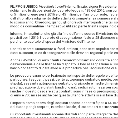
FILIPPO BUBBICO,
Vice Ministro dell'Interno
. Grazie, signor Presidente.
richiamano le disposizioni del decreto-legge n. 189 del 2016, con cui
di 5 milioni di euro per il 2016 e di 45 milioni per l'anno corrente; risor
dall'altro, allo svolgimento delle attività di competenza connesse al
lo scorso anno. Chiedono, quindi, gli onorevoli interroganti che tal
modo da consentirne il tempestivo utilizzo per le finalità sopra indica
Informo, innanzitutto, che già alla fine dell'anno scorso il Ministero
previsti per il 2016. Il decreto di assegnazione risale al 28 dicembr
pertinente capitolo di spesa del Ministero dell'interno.
Con tali risorse, unitamente ai fondi ordinari, sono stati stipulati con
dieci autocarri, in via di assegnazione alle direzioni regionali per le 
Anche i 45 milioni di euro riferiti all'esercizio finanziario corrente son
dell'economia e delle finanze ha disposto la loro assegnazione e l'is
hanno consentito di dare avvio alle procedure per l'acquisizione di 
Le procedure saranno perfezionate nel rispetto delle regole e dei tem
particolare, i seguenti pezzi: cento autopompe serbatoio medie, per un 
stipula); sessanta autopompe serbatoio di piccole e medie dimensioni,
predisposizione due distinti bandi di gara); sedici automezzi per socco
(anche in questo caso i relativi contratti sono in fase di predisposizio
di euro e 700 mila (e anche per questa ulteriore attività si è in fase
L'importo complessivo degli acquisti appena descritti è pari a 44.157.00
del fuoco per gli acquisti, in ambito locale, di automezzi e attrezza
Gli importanti investimenti appena illustrati sono parte integrante