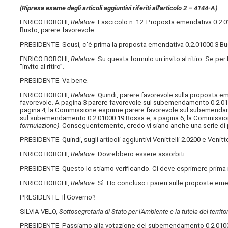
(Ripresa esame degli articoli aggiuntivi riferiti all'articolo 2 – 4144-A)
ENRICO BORGHI,
Relatore.
Fascicolo n. 12. Proposta emendativa 0.2.0
Busto, parere favorevole.
PRESIDENTE. Scusi, c'è prima la proposta emendativa 0.2.01000.3 Bu
ENRICO BORGHI,
Relatore.
Su questa formulo un invito al ritiro. Se per 
“invito al ritiro”.
PRESIDENTE. Va bene.
ENRICO BORGHI,
Relatore.
Quindi, parere favorevole sulla proposta em
favorevole. A pagina 3 parere favorevole sul subemendamento 0.2.01
pagina 4, la Commissione esprime parere favorevole sul subemendam
sul subemendamento 0.2.01000.19 Bossa e, a pagina 6, la Commissio
formulazione)
. Conseguentemente, credo vi siano anche una serie di p
PRESIDENTE. Quindi, sugli articoli aggiuntivi Venittelli 2.0200 e Veni
ENRICO BORGHI,
Relatore
. Dovrebbero essere assorbiti…
PRESIDENTE. Questo lo stiamo verificando. Ci deve esprimere prima il
ENRICO BORGHI,
Relatore
. Sì. Ho concluso i pareri sulle proposte emend
PRESIDENTE. Il Governo?
SILVIA VELO,
Sottosegretaria di Stato per l'Ambiente e la tutela del territo
PRESIDENTE. Passiamo alla votazione del subemendamento 0.2.01000