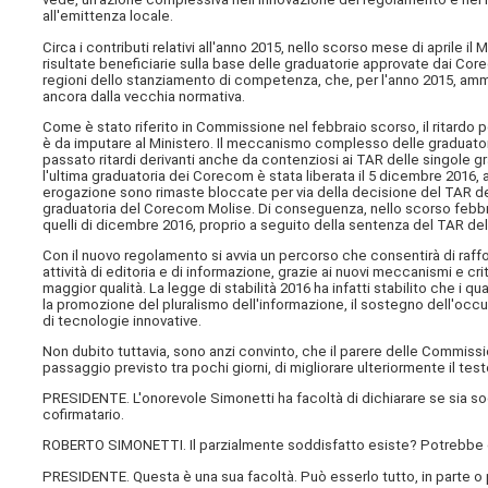
all'emittenza locale.
Circa i contributi relativi all'anno 2015, nello scorso mese di aprile i
risultate beneficiarie sulla base delle graduatorie approvate dai Co
regioni dello stanziamento di competenza, che, per l'anno 2015, ammo
ancora dalla vecchia normativa.
Come è stato riferito in Commissione nel febbraio scorso, il ritardo pe
è da imputare al Ministero. Il meccanismo complesso delle graduator
passato ritardi derivanti anche da contenziosi ai TAR delle singole g
l'ultima graduatoria dei Corecom è stata liberata il 5 dicembre 2016,
erogazione sono rimaste bloccate per via della decisione del TAR del
graduatoria del Corecom Molise. Di conseguenza, nello scorso febbra
quelli di dicembre 2016, proprio a seguito della sentenza del TAR del 
Con il nuovo regolamento si avvia un percorso che consentirà di rafforz
attività di editoria e di informazione, grazie ai nuovi meccanismi e cri
maggior qualità. La legge di stabilità 2016 ha infatti stabilito che i qua
la promozione del pluralismo dell'informazione, il sostegno dell'occupaz
di tecnologie innovative.
Non dubito tuttavia, sono anzi convinto, che il parere delle Commissi
passaggio previsto tra pochi giorni, di migliorare ulteriormente il test
PRESIDENTE. L'onorevole Simonetti ha facoltà di dichiarare se sia soddi
cofirmatario.
ROBERTO SIMONETTI. Il parzialmente soddisfatto esiste? Potrebbe 
PRESIDENTE. Questa è una sua facoltà. Può esserlo tutto, in parte o p