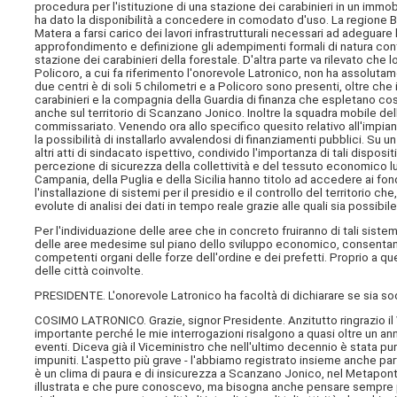
procedura per l'istituzione di una stazione dei carabinieri in un immo
ha dato la disponibilità a concedere in comodato d'uso. La regione Ba
Matera a farsi carico dei lavori infrastrutturali necessari ad adeguare 
approfondimento e definizione gli adempimenti formali di natura con
stazione dei carabinieri della forestale. D'altra parte va rilevato 
Policoro, a cui fa riferimento l'onorevole Latronico, non ha assolutame
due centri è di soli 5 chilometri e a Policoro sono presenti, oltre ch
carabinieri e la compagnia della Guardia di finanza che espletano cost
anche sul territorio di Scanzano Jonico. Inoltre la squadra mobile del
commissariato. Venendo ora allo specifico quesito relativo all'impian
la possibilità di installarlo avvalendosi di finanziamenti pubblici. Su
altri atti di sindacato ispettivo, condivido l'importanza di tali dispos
percezione di sicurezza della collettività e del tessuto economico luc
Campania, della Puglia e della Sicilia hanno titolo ad accedere ai fo
l'installazione di sistemi per il presidio e il controllo del territorio c
evolute di analisi dei dati in tempo reale grazie alle quali sia possibi
Per l'individuazione delle aree che in concreto fruiranno di tali sistemi
delle aree medesime sul piano dello sviluppo economico, consentano l
competenti organi delle forze dell'ordine e dei prefetti. Proprio a qu
delle città coinvolte.
PRESIDENTE. L'onorevole Latronico ha facoltà di dichiarare se sia sodd
COSIMO LATRONICO. Grazie, signor Presidente. Anzitutto ringrazio il 
importante perché le mie interrogazioni risalgono a quasi oltre un a
eventi. Diceva già il Viceministro che nell'ultimo decennio è stata purt
impuniti. L'aspetto più grave - l'abbiamo registrato insieme anche part
è un clima di paura e di insicurezza a Scanzano Jonico, nel Metaponti
illustrata e che pure conoscevo, ma bisogna anche pensare sempre pi