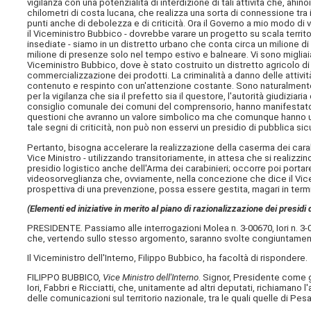
vigilanza con una potenzialità di interdizione di tali attività che, ahino
chilometri di costa lucana, che realizza una sorta di connessione tra i
punti anche di debolezza e di criticità. Ora il Governo a mio modo di v
il Viceministro Bubbico - dovrebbe varare un progetto su scala territor
insediate - siamo in un distretto urbano che conta circa un milione di 
milione di presenze solo nel tempo estivo e balneare. Vi sono migliaia
Viceministro Bubbico, dove è stato costruito un distretto agricolo di 
commercializzazione dei prodotti. La criminalità a danno delle attiv
contenuto e respinto con un'attenzione costante. Sono naturalmente 
per la vigilanza che sia il prefetto sia il questore, l'autorità giudizia
consiglio comunale dei comuni del comprensorio, hanno manifestato 
questioni che avranno un valore simbolico ma che comunque hanno un
tale segni di criticità, non può non esservi un presidio di pubblica si
Pertanto, bisogna accelerare la realizzazione della caserma dei carab
Vice Ministro - utilizzando transitoriamente, in attesa che si realizzin
presidio logistico anche dell'Arma dei carabinieri; occorre poi porta
videosorveglianza che, ovviamente, nella concezione che dice il Vice M
prospettiva di una prevenzione, possa essere gestita, magari in termi
(Elementi ed iniziative in merito al piano di razionalizzazione dei presid
PRESIDENTE. Passiamo alle interrogazioni Molea n. 3-00670, Iori n. 3-0279
che, vertendo sullo stesso argomento, saranno svolte congiuntame
Il Viceministro dell'Interno, Filippo Bubbico, ha facoltà di rispondere.
FILIPPO BUBBICO,
Vice Ministro dell'Interno
. Signor, Presidente come 
Iori, Fabbri e Ricciatti, che, unitamente ad altri deputati, richiamano l
delle comunicazioni sul territorio nazionale, tra le quali quelle di Pes