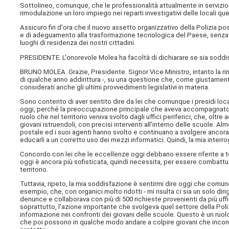
Sottolineo, comunque, che le professionalità attualmente in servizio
rimodulazione un loro impiego nei reparti investigativi delle locali qu
Assicuro fin d'ora che il nuovo assetto organizzativo della Polizia p
e di adeguamento alla trasformazione tecnologica del Paese, senza ch
luoghi di residenza dei nostri cittadini.
PRESIDENTE. L'onorevole Molea ha facoltà di dichiarare se sia soddisf
BRUNO MOLEA. Grazie, Presidente. Signor Vice Ministro, intanto la ringr
di qualche anno addirittura -, su una questione che, come giustamente l
considerati anche gli ultimi provvedimenti legislativi in materia.
Sono contento di aver sentito dire da lei che comunque i presidi lo
oggi, perché la preoccupazione principale che aveva accompagnato l'
ruolo che nel territorio veniva svolto dagli uffici periferici, che, olt
giovani istruendoli, con precisi interventi all'interno delle scuole. Al
postale ed i suoi agenti hanno svolto e continuano a svolgere ancora 
educarli a un corretto uso dei mezzi informatici. Quindi, la mia interr
Concordo con lei che le eccellenze oggi debbano essere riferite a ter
oggi è ancora più sofisticata, quindi necessita, per essere combattu
territorio.
Tuttavia, ripeto, la mia soddisfazione è sentirmi dire oggi che comunq
esempio, che, con organici molto ridotti - mi risulta ci sia un solo dir
denunce e collaborava con più di 500 richieste provenienti da più uf
soprattutto, l'azione importante che svolgeva quel settore della Polizi
informazione nei confronti dei giovani delle scuole. Questo è un ruolo 
che poi possono in qualche modo andare a colpire giovani che inco