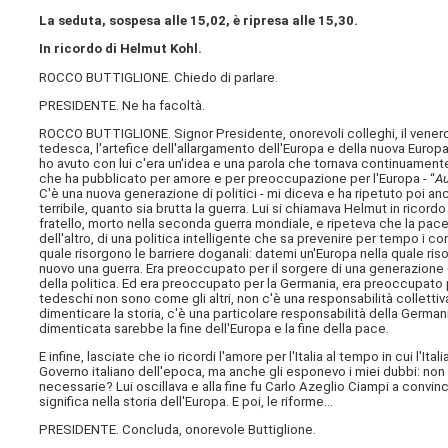
La seduta, sospesa alle 15,02, è ripresa alle 15,30.
In ricordo di Helmut Kohl.
ROCCO BUTTIGLIONE. Chiedo di parlare.
PRESIDENTE. Ne ha facoltà.
ROCCO BUTTIGLIONE. Signor Presidente, onorevoli colleghi, il venerdì 
tedesca, l'artefice dell'allargamento dell'Europa e della nuova Europ
ho avuto con lui c'era un'idea e una parola che tornava continuament
che ha pubblicato per amore e per preoccupazione per l'Europa - “
Au
C'è una nuova generazione di politici - mi diceva e ha ripetuto poi a
terribile, quanto sia brutta la guerra. Lui si chiamava Helmut in ricordo
fratello, morto nella seconda guerra mondiale, e ripeteva che la pace 
dell'altro, di una politica intelligente che sa prevenire per tempo i 
quale risorgono le barriere doganali: datemi un'Europa nella quale riso
nuovo una guerra. Era preoccupato per il sorgere di una generazione d
della politica. Ed era preoccupato per la Germania, era preoccupato pe
tedeschi non sono come gli altri, non c'è una responsabilità colletti
dimenticare la storia, c'è una particolare responsabilità della German
dimenticata sarebbe la fine dell'Europa e la fine della pace.
E infine, lasciate che io ricordi l'amore per l'Italia al tempo in cui l'
Governo italiano dell'epoca, ma anche gli esponevo i miei dubbi: non 
necessarie? Lui oscillava e alla fine fu Carlo Azeglio Ciampi a convince
significa nella storia dell'Europa. E poi, le riforme...
PRESIDENTE. Concluda, onorevole Buttiglione.