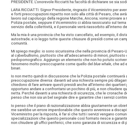
PRESIDENTE. L'onorevole Ricciatti ha facoltà di dichiarare se sia sodd
LARA RICCIATTI. Signor Presidente, ringrazio il Viceministro per aver
e forti preoccupazioni rispetto non solo alla città di Pesaro, che avrà
lavoro sul capoluogo della regione Marche, Ancona; vorrei provare a 
Polizia postale, seppure il Viceministro ci abbia rassicurato sul tem
servizio della collettività, e il personale verrà riassorbito all'interno d
Ma la mia è una provincia che ha visto cancellato, ad esempio, il di
autostrade; e io leggo tutte queste chiusure di presìdi come un camp
comunità.
Mi spiego meglio: io sono sicurissima che nella provincia di Pesaro-U
al cyberbullismo, piuttosto che all'adescamento di minori, piuttosto c
pedopornografico. Aggiungo un elemento che non ho potuto scrivere sol
fenomeno molto preoccupante come quello del
blue whale
, che ad 
binari.
Io non metto quindi in discussione che la Polizia postale continuerà a
preoccupazione diversa: davanti ad una richiesta sempre più dilagante d
chiedono di fare arrivare questi presidi anche all'interno dei quarti
opportuno andare a confrontarsi un pochino di più, e non chiudere questi
netta. Perché davanti a una richiesta di sicurezza, che le cronache d
penso che non sia un bel segnale dire e garantire che i servizi conti
Io penso che il piano di razionalizzazione abbia giustamente un obiett
me sarebbe un errore imperdonabile che questo avvenisse a discapito del
Viceministro per la risposta, è far sì che tutti i servizi vengano comu
specializzazioni che questo personale così formato riesce a garantir
non chiudere gli uffici periferici, che sono garanzia di sicurezza e di