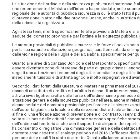
La situazione dell'ordine e della sicurezza pubblica nel materano è a
che recentemente il Ministro dell'interno ha presieduto, nello scors
regionale delle autorità di pubblica sicurezza in cui è stato fatto il pu
di prevenzione in atto nelle due province lucane, anche in un'ottica d
della criminalità organizzata.
Agli stessi temi, riferiti specificamente alla provincia di Matera e a
sedute del comitato provinciale per l'ordine e la sicurezza pubblica, 
Le autorità provinciali di pubblica sicurezza e le forze di polizia so
per la sua naturale collocazione geografica, caratterizzata da un imp
dalle vicine regioni della Puglia e della Calabria, specialmente per qua
Quanto alle aree di Scanzano Jonico e del Metapontino, specificame
essere diventate zone di interesse da parte di gruppi criminali endoge
seguiti con attenzione i fenomeni degli atti incendiari e degli atti in
insediamenti turistici e di attività agricole molto impegnative ed ava
Secondo i dati forniti dalla Questura di Matera nei primi mesi del 201
danno di un istituto di credito ed un'altra in danno di un internet
point
attività investigative svolte dalle forze dell'ordine hanno permesso di 
situazione generale della sicurezza pubblica nell'area, anche in relaz
alcune sedute del comitato provinciale per l'ordine e la sicurezza pu
dell'autorità giudiziaria locale e della direzione distrettuale antimaf
al fine di una efficace azione di prevenzione e di contrasto, i servizi d
volta sulla base delle criticità riscontrate secondo specifiche strat
dell'ordine sul territorio anche con il supporto di aliquote dei reparti 
ha consentito di registrare una diminuzione generale della delittuosi
corrente anno rispetto all'analogo periodo del 2016. L'efficacia dell'
persone delle quali 9 in stato di arresto. Quanto alla lamentata caren