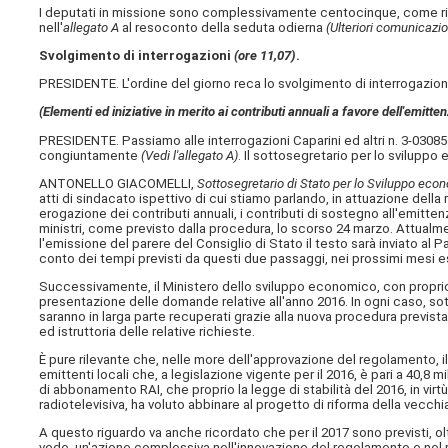
I deputati in missione sono complessivamente centocinque, come ris
nell'
allegato A
al resoconto della seduta odierna
(Ulteriori comunicazi
Svolgimento di interrogazioni
(ore 11,07)
.
PRESIDENTE. L'ordine del giorno reca lo svolgimento di interrogazion
(Elementi ed iniziative in merito ai contributi annuali a favore dell'emitt
PRESIDENTE. Passiamo alle interrogazioni Caparini ed altri n. 3-0308
congiuntamente
(Vedi l'allegato A)
. Il sottosegretario per lo svilupp
ANTONELLO GIACOMELLI,
Sottosegretario di Stato per lo Sviluppo eco
atti di sindacato ispettivo di cui stiamo parlando, in attuazione della r
erogazione dei contributi annuali, i contributi di sostegno all'emitten
ministri, come previsto dalla procedura, lo scorso 24 marzo. Attual
l'emissione del parere del Consiglio di Stato il testo sarà inviato al
conto dei tempi previsti da questi due passaggi, nei prossimi mesi 
Successivamente, il Ministero dello sviluppo economico, con proprio 
presentazione delle domande relative all'anno 2016. In ogni caso, sotto
saranno in larga parte recuperati grazie alla nuova procedura previst
ed istruttoria delle relative richieste.
È pure rilevante che, nelle more dell'approvazione del regolamento,
emittenti locali che, a legislazione vigente per il 2016, è pari a 40,8 
di abbonamento RAI, che proprio la legge di stabilità del 2016, in vir
radiotelevisiva, ha voluto abbinare al progetto di riforma della vecchia
A questo riguardo va anche ricordato che per il 2017 sono previsti, olt
vede, un'azione complessiva nell'innovazione del regolamento e nel raf