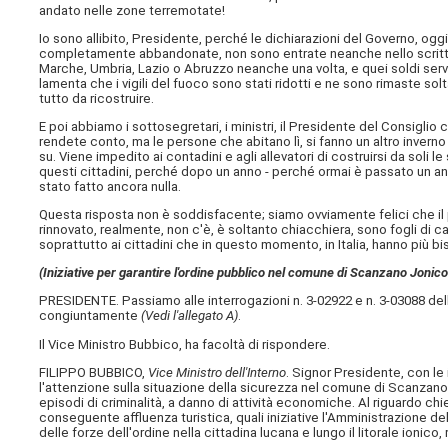
andato nelle zone terremotate!
Io sono allibito, Presidente, perché le dichiarazioni del Governo, og
completamente abbandonate, non sono entrate neanche nello scritto di
Marche, Umbria, Lazio o Abruzzo neanche una volta, e quei soldi serviv
lamenta che i vigili del fuoco sono stati ridotti e ne sono rimaste sol
tutto da ricostruire.
E poi abbiamo i sottosegretari, i ministri, il Presidente del Consiglio 
rendete conto, ma le persone che abitano lì, si fanno un altro inverno 
su. Viene impedito ai contadini e agli allevatori di costruirsi da soli l
questi cittadini, perché dopo un anno - perché ormai è passato un an
stato fatto ancora nulla.
Questa risposta non è soddisfacente; siamo ovviamente felici che il 
rinnovato, realmente, non c'è, è soltanto chiacchiera, sono fogli di c
soprattutto ai cittadini che in questo momento, in Italia, hanno più 
(Iniziative per garantire l'ordine pubblico nel comune di Scanzano Jonic
PRESIDENTE. Passiamo alle interrogazioni n. 3-02922 e n. 3-03088 de
congiuntamente
(Vedi l'allegato A)
.
Il Vice Ministro Bubbico, ha facoltà di rispondere.
FILIPPO BUBBICO,
Vice Ministro dell'Interno
. Signor Presidente, con le
l'attenzione sulla situazione della sicurezza nel comune di Scanzan
episodi di criminalità, a danno di attività economiche. Al riguardo ch
conseguente affluenza turistica, quali iniziative l'Amministrazione dell
delle forze dell'ordine nella cittadina lucana e lungo il litorale ionico