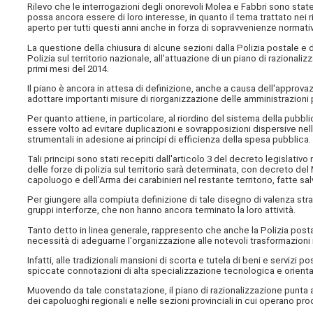
Rilevo che le interrogazioni degli onorevoli Molea e Fabbri sono state
possa ancora essere di loro interesse, in quanto il tema trattato nei r
aperto per tutti questi anni anche in forza di sopravvenienze normativ
La questione della chiusura di alcune sezioni dalla Polizia postale e d
Polizia sul territorio nazionale, all'attuazione di un piano di razional
primi mesi del 2014.
Il piano è ancora in attesa di definizione, anche a causa dell'approva
adottare importanti misure di riorganizzazione delle amministrazioni
Per quanto attiene, in particolare, al riordino del sistema della pubbli
essere volto ad evitare duplicazioni e sovrapposizioni dispersive nell'
strumentali in adesione ai principi di efficienza della spesa pubblica.
Tali principi sono stati recepiti dall'articolo 3 del decreto legislativ
delle forze di polizia sul territorio sarà determinata, con decreto del 
capoluogo e dell'Arma dei carabinieri nel restante territorio, fatte s
Per giungere alla compiuta definizione di tale disegno di valenza stra
gruppi interforze, che non hanno ancora terminato la loro attività.
Tanto detto in linea generale, rappresento che anche la Polizia posta
necessità di adeguarne l'organizzazione alle notevoli trasformazioni 
Infatti, alle tradizionali mansioni di scorta e tutela di beni e servizi p
spiccate connotazioni di alta specializzazione tecnologica e orienta
Muovendo da tale constatazione, il piano di razionalizzazione punta 
dei capoluoghi regionali e nelle sezioni provinciali in cui operano pr