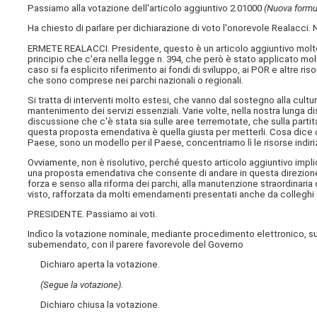
Passiamo alla votazione dell'articolo aggiuntivo 2.01000
(Nuova formu
Ha chiesto di parlare per dichiarazione di voto l'onorevole Realacci. 
ERMETE REALACCI. Presidente, questo è un articolo aggiuntivo molto 
principio che c'era nella legge n. 394, che però è stato applicato mo
caso si fa esplicito riferimento ai fondi di sviluppo, ai POR e altre risor
che sono comprese nei parchi nazionali o regionali.
Si tratta di interventi molto estesi, che vanno dal sostegno alla cultura 
mantenimento dei servizi essenziali. Varie volte, nella nostra lunga 
discussione che c'è stata sia sulle aree terremotate, che sulla parti
questa proposta emendativa è quella giusta per metterli. Cosa dice 
Paese, sono un modello per il Paese, concentriamo lì le risorse indiri
Ovviamente, non è risolutivo, perché questo articolo aggiuntivo implica
una proposta emendativa che consente di andare in questa direzione
forza e senso alla riforma dei parchi, alla manutenzione straordinari
visto, rafforzata da molti emendamenti presentati anche da colleghi di
PRESIDENTE. Passiamo ai voti.
Indìco la votazione nominale, mediante procedimento elettronico, sull
subemendato, con il parere favorevole del Governo
Dichiaro aperta la votazione.
(Segue la votazione).
Dichiaro chiusa la votazione.