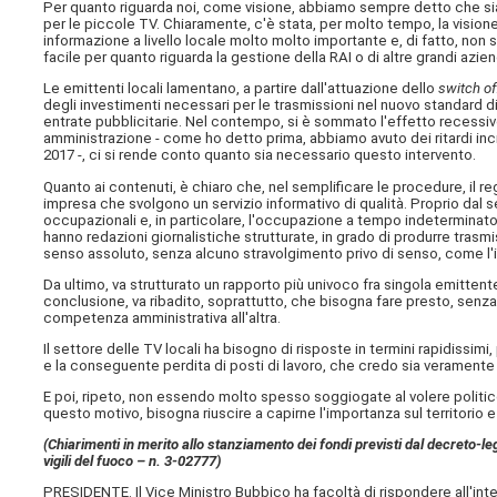
Per quanto riguarda noi, come visione, abbiamo sempre detto che siamo
per le piccole TV. Chiaramente, c'è stata, per molto tempo, la visione
informazione a livello locale molto molto importante e, di fatto, non
facile per quanto riguarda la gestione della RAI o di altre grandi azi
Le emittenti locali lamentano, a partire dall'attuazione dello
switch of
degli investimenti necessari per le trasmissioni nel nuovo standard d
entrate pubblicitarie. Nel contempo, si è sommato l'effetto recessivo
amministrazione - come ho detto prima, abbiamo avuto dei ritardi incredi
2017 -, ci si rende conto quanto sia necessario questo intervento.
Quanto ai contenuti, è chiaro che, nel semplificare le procedure, il 
impresa che svolgono un servizio informativo di qualità. Proprio dal ser
occupazionali e, in particolare, l'occupazione a tempo indeterminato 
hanno redazioni giornalistiche strutturate, in grado di produrre trasmi
senso assoluto, senza alcuno stravolgimento privo di senso, come l'ip
Da ultimo, va strutturato un rapporto più univoco fra singola emittente 
conclusione, va ribadito, soprattutto, che bisogna fare presto, senza p
competenza amministrativa all'altra.
Il settore delle TV locali ha bisogno di risposte in termini rapidissimi
e la conseguente perdita di posti di lavoro, che credo sia veramente u
E poi, ripeto, non essendo molto spesso soggiogate al volere politico,
questo motivo, bisogna riuscire a capirne l'importanza sul territorio e
(Chiarimenti in merito allo stanziamento dei fondi previsti dal decreto-l
vigili del fuoco – n. 3-02777)
PRESIDENTE. Il Vice Ministro Bubbico ha facoltà di rispondere all'in