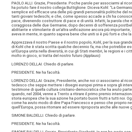
PAOLO ALLI. Grazie, Presidente. Poche parole per associarmi al ric
ha potuto fare il nostro collega Buttiglione. Diceva Kohl: “La Germania
semplice ed efficace una delle più grandi personalità politiche del
tanti giovani tedeschi, e che, come spesso accade a chi ha conosciut
pace, divenendo costruttore di pace e di unità. Infatti, la parola che 
coraggiosa delle due Germanie; dopo decenni di sofferenza postbelli
abilitante e stimolante di un'altra unificazione ancora più importante
aveva in mente, in quanto sapeva bene che uniti si è più forti e che l
Apprezzava il nostro Paese e il nostro popolo, Kohl, per la sua gran
di Kohl che è stata scritta qualche decennio fa, ma che potrebbe esse
un'Europa unita nella diversità, in cui gli Stati membri, le regioni e i
molto in gioco, si tratta del nostro futuro
(Applausi)
.
LORENZO DELLAI. Chiedo di parlare.
PRESIDENTE. Ne ha facoltà.
LORENZO DELLAI. Grazie, Presidente, anche noi ci associamo al ricor
tedesco che seppe mettere i disegni europei prima e sopra gli int
testimone di quella cultura cristiano-democratica che ha avuto part
quando, nel 2004, venne a Trento a ritirare il primo premio internazi
storia europea che la sua azione ha portato buoni frutti a tutti noi. 
come ha avuto modo di dire Papa Francesco e penso che proprio nel r
quell'Europa, possa ritornare ad essere riproposta anche alle nuove
SIMONE BALDELLI. Chiedo di parlare.
PRESIDENTE. Ne ha facoltà.
SIMONE BALDELLI. Grazie, Presidente Giachetti. Io non ho avuto con He