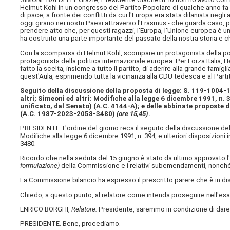
Helmut Kohl in un congresso del Partito Popolare di qualche anno fa
di pace, a fronte dei conflitti da cui l'Europa era stata dilaniata negl
oggi girano nei nostri Paesi attraverso l'Erasmus - che guarda caso
prendere atto che, per questi ragazzi, l'Europa, l'Unione europea è
ha costruito una parte importante del passato della nostra storia e c
Con la scomparsa di Helmut Kohl, scompare un protagonista della poli
protagonista della politica internazionale europea. Per Forza Italia,
fatto la scelta, insieme a tutto il partito, di aderire alla grande famigl
quest'Aula, esprimendo tutta la vicinanza alla CDU tedesca e al Par
Seguito della discussione della proposta di legge: S. 119-1004-1
altri; Simeoni ed altri: Modifiche alla legge 6 dicembre 1991, n. 
unificato, dal Senato) (A.C. 4144-A); e delle abbinate proposte di 
(A.C. 1987-2023-2058-3480)
(ore 15,45)
.
PRESIDENTE. L'ordine del giorno reca il seguito della discussione dell
Modifiche alla legge 6 dicembre 1991, n. 394, e ulteriori disposizioni
3480.
Ricordo che nella seduta del 15 giugno è stato da ultimo approvato l'
formulazione)
della Commissione e i relativi subemendamenti, nonché gli
La Commissione bilancio ha espresso il prescritto parere che è in di
Chiedo, a questo punto, al relatore come intenda proseguire nell'e
ENRICO BORGHI,
Relatore.
Presidente, saremmo in condizione di dare il
PRESIDENTE. Bene, procediamo.