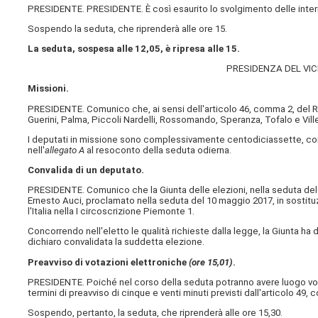
PRESIDENTE. PRESIDENTE. È così esaurito lo svolgimento delle interro
Sospendo la seduta, che riprenderà alle ore 15.
La seduta, sospesa alle 12,05, è ripresa alle 15.
PRESIDENZA DEL VI
Missioni.
PRESIDENTE. Comunico che, ai sensi dell'articolo 46, comma 2, del Reg
Guerini, Palma, Piccoli Nardelli, Rossomando, Speranza, Tofalo e Vill
I deputati in missione sono complessivamente centodiciassette, com
nell'
allegato A
al resoconto della seduta odierna.
Convalida di un deputato.
PRESIDENTE. Comunico che la Giunta delle elezioni, nella seduta del 
Ernesto Auci, proclamato nella seduta del 10 maggio 2017, in sostituz
l'Italia nella I circoscrizione Piemonte 1.
Concorrendo nell'eletto le qualità richieste dalla legge, la Giunta ha 
dichiaro convalidata la suddetta elezione.
Preavviso di votazioni elettroniche
(ore 15,01)
.
PRESIDENTE. Poiché nel corso della seduta potranno avere luogo v
termini di preavviso di cinque e venti minuti previsti dall'articolo 4
Sospendo, pertanto, la seduta, che riprenderà alle ore 15,30.