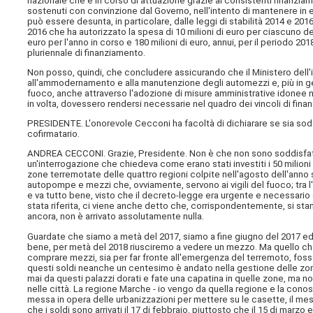
nazionale che è in corso di attuazione grazie ai consistenti finanziame
sostenuti con convinzione dal Governo, nell'intento di mantenere in e
può essere desunta, in particolare, dalle leggi di stabilità 2014 e 201
2016 che ha autorizzato la spesa di 10 milioni di euro per ciascuno deg
euro per l'anno in corso e 180 milioni di euro, annui, per il periodo 2
pluriennale di finanziamento.
Non posso, quindi, che concludere assicurando che il Ministero dell
all'ammodernamento e alla manutenzione degli automezzi e, più in gene
fuoco, anche attraverso l'adozione di misure amministrative idonee ne
in volta, dovessero rendersi necessarie nel quadro dei vincoli di finanz
PRESIDENTE. L'onorevole Cecconi ha facoltà di dichiarare se sia soddi
cofirmatario.
ANDREA CECCONI. Grazie, Presidente. Non è che non sono soddisfatto,
un'interrogazione che chiedeva come erano stati investiti i 50 milioni 
zone terremotate delle quattro regioni colpite nell'agosto dell'ann
autopompe e mezzi che, ovviamente, servono ai vigili del fuoco; tra l
e va tutto bene, visto che il decreto-legge era urgente e necessario
stata riferita, ci viene anche detto che, corrispondentemente, si sta
ancora, non è arrivato assolutamente nulla.
Guardate che siamo a metà del 2017, siamo a fine giugno del 2017 ed è
bene, per metà del 2018 riusciremo a vedere un mezzo. Ma quello che 
comprare mezzi, sia per far fronte all'emergenza del terremoto, foss
questi soldi neanche un centesimo è andato nella gestione delle zo
mai da questi palazzi dorati e fate una capatina in quelle zone, ma n
nelle città. La regione Marche - io vengo da quella regione e la conosc
messa in opera delle urbanizzazioni per mettere su le casette, il mese
che i soldi sono arrivati il 17 di febbraio, piuttosto che il 15 di mar