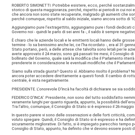
ROBERTO SIMONETTI. Potrebbe esistere, ecco, perché sostanzialmente
storico di questa maggioranza; perché, rispetto ai periodi in cui noi
che ancora non sono state recuperate, malgrado gli aumenti che sono 
perché comunque, rispetto al saldo iniziale, siamo ancora sotto di 100
Aggiungiamo pure l'extragettito, aggiungiamo pure i fondi dedicati c
Governo noi - quindi le parlo di sei anni fa -, il saldo è sempre negativo
È chiaro che le aziende locali e le emittenti locali hanno delle grosse
termine - lo sa benissimo anche lei, ce l'ha ricordato -, era al 31 genn
Stato portano, però, a delle attese che talvolta sono letali per le a
avete approvato il 24 marzo; sono già passati tre mesi, il Consiglio 
bollinato del Governo, quale sarà la modifica che il Parlamento riterr
prenderete in considerazione le eventuali modifiche che il Parlament
Siamo sulla strada giusta? Questo sì. Abbiamo risolto il problema? 
ancora poter accedere direttamente a questi fondi. Il cambio di rotta
centrale, è vista negativamente.
PRESIDENTE. L'onorevole D'Incà ha facoltà di dichiarare se sia soddisf
FEDERICO D'INCA'. Presidente, non sono del tutto soddisfatto nemme
veramente lunghi per quanto riguarda, appunto, la possibilità dell'er
Tra l'altro, comunque, il Consiglio di Stato si è espresso il 26 maggio 
In questo parere vi sono delle osservazioni e delle forti criticità, 
voluto spiegare. Quindi, il Consiglio di Stato si è espresso e ha def
sicuramente migliorative. Di fatto, si è impiegato parecchio tempo p
Consiglio di Stato, appunto, ha definito che vi devono essere posti d