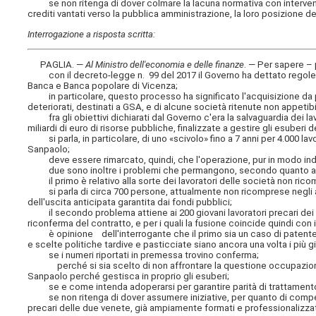
se non ritenga di dover colmare la lacuna normativa con interventi
crediti vantati verso la pubblica amministrazione, la loro posizione de
Interrogazione a risposta scritta:
PAGLIA. —
Al Ministro dell'economia e delle finanze
. — Per sapere –
con il decreto-legge n. 99 del 2017 il Governo ha dettato regole e
Banca e Banca popolare di Vicenza;
in particolare, questo processo ha significato l'acquisizione da 
deteriorati, destinati a GSA, e di alcune società ritenute non appetibil
fra gli obiettivi dichiarati dal Governo c'era la salvaguardia dei la
miliardi di euro di risorse pubbliche, finalizzate a gestire gli esuberi
si parla, in particolare, di uno «scivolo» fino a 7 anni per 4.000 lavo
Sanpaolo;
deve essere rimarcato, quindi, che l'operazione, pur in modo indo
due sono inoltre i problemi che permangono, secondo quanto appr
il primo è relativo alla sorte dei lavoratori delle società non ric
si parla di circa 700 persone, attualmente non ricomprese negli ac
dell'uscita anticipata garantita dai fondi pubblici;
il secondo problema attiene ai 200 giovani lavoratori precari dei du
riconferma del contratto, e per i quali la fusione coincide quindi con 
è opinione dell'interrogante che il primo sia un caso di patente 
e scelte politiche tardive e pasticciate siano ancora una volta i più g
se i numeri riportati in premessa trovino conferma;
perché si sia scelto di non affrontare la questione occupazionale 
Sanpaolo perché gestisca in proprio gli esuberi;
se e come intenda adoperarsi per garantire parità di trattamento a t
se non ritenga di dover assumere iniziative, per quanto di competen
precari delle due venete, già ampiamente formati e professionalizzat