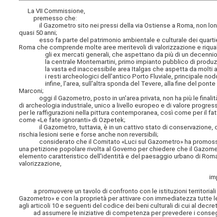
La VII Commissione,
premesso che:
il Gazometro sito nei pressi della via Ostiense a Roma, non lontano
quasi 50 anni;
esso fa parte del patrimonio ambientale e culturale dei quartieri 
Roma che comprende molte aree meritevoli di valorizzazione e riqual
gli ex mercati generali, che aspettano da più di un decennio la giu
la centrale Montemartini, primo impianto pubblico di produzione di
la vasta ed inaccessibile area Italgas che aspetta da molti anni u
i resti archeologici dell'antico Porto Fluviale, principale nodo 
infine, l'area, sull'altra sponda del Tevere, alla fine del ponte p
Marconi;
oggi il Gazometro, posto in un'area privata, non ha più le finalità 
di archeologia industriale, unico a livello europeo e di valore progres
per le raffigurazioni nella pittura contemporanea, così come per il fat
come «Le fate ignoranti» di Ozpetek;
il Gazometro, tuttavia, è in un cattivo stato di conservazione, con
rischia lesioni serie e forse anche non reversibili;
considerato che il Comitato «Luci sul Gazometro» ha promosso una r
una petizione popolare rivolta al Governo per chiedere che il Gazom
elemento caratteristico dell'identità e del paesaggio urbano di Roma
valorizzazione,
im
a promuovere un tavolo di confronto con le istituzioni territoriali
Gazometro» e con la proprietà per attivare con immediatezza tutte le 
agli articoli 10 e seguenti del codice dei beni culturali di cui al decre
ad assumere le iniziative di competenza per prevedere i conseguen