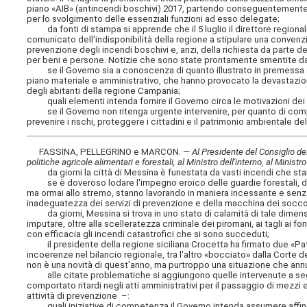
piano «AIB» (antincendi boschivi) 2017, partendo conseguentemente in
per lo svolgimento delle essenziali funzioni ad esso delegate;
da fonti di stampa si apprende che il 5 luglio il direttore regional
comunicato dell'indisponibilità della regione a stipulare una convenzion
prevenzione degli incendi boschivi e, anzi, della richiesta da parte de
per beni e persone. Notizie che sono state prontamente smentite d
se il Governo sia a conoscenza di quanto illustrato in premessa e
piano materiale e amministrativo, che hanno provocato la devastazion
degli abitanti della regione Campania;
quali elementi intenda fornire il Governo circa le motivazioni dei 
se il Governo non ritenga urgente intervenire, per quanto di comp
prevenire i rischi, proteggere i cittadini e il patrimonio ambientale del
FASSINA, PELLEGRINO e MARCON. —
Al Presidente del Consiglio dei 
politiche agricole alimentari e forestali, al Ministro dell'interno, al Minis
da giorni la città di Messina è funestata da vasti incendi che stan
se è doveroso lodare l'impegno eroico delle guardie forestali, dei vi
ma ormai allo stremo, stanno lavorando in maniera incessante e senza 
inadeguatezza dei servizi di prevenzione e della macchina dei soccorsi
da giorni, Messina si trova in uno stato di calamità di tale dimen
imputare, oltre alla scelleratezza criminale dei piromani, ai tagli ai f
con efficacia gli incendi catastrofici che si sono succeduti;
il presidente della regione siciliana Crocetta ha firmato due «Patt
incoerenze nel bilancio regionale, tra l'altro «bocciato» dalla Corte de
non è una novità di quest'anno, ma purtroppo una situazione che annu
alle citate problematiche si aggiungono quelle intervenute a segui
comportato ritardi negli atti amministrativi per il passaggio di mezzi
attività di prevenzione –:
quali iniziative di competenza il Governo intenda assumere affinch