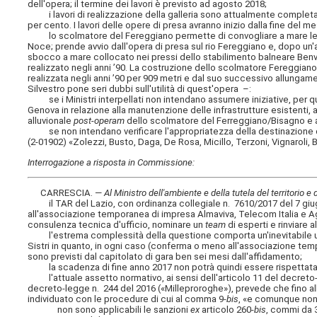
dell'opera; il termine dei lavori è previsto ad agosto 2018;
i lavori di realizzazione della galleria sono attualmente completat
per cento. I lavori delle opere di presa avranno inizio dalla fine del m
lo scolmatore del Fereggiano permette di convogliare a mare le acq
Noce; prende avvio dall'opera di presa sul rio Fereggiano e, dopo un'a
sbocco a mare collocato nei pressi dello stabilimento balneare Benv
realizzato negli anni ’90. La costruzione dello scolmatore Fereggiano 
realizzata negli anni ’90 per 909 metri e dal suo successivo allungament
Silvestro pone seri dubbi sull'utilità di quest'opera –:
se i Ministri interpellati non intendano assumere iniziative, per q
Genova in relazione alla manutenzione delle infrastrutture esistenti, ai
alluvionale
post-operam
dello scolmatore del Ferreggiano/Bisagno e al
se non intendano verificare l'appropriatezza della destinazione dei
(2-01902) «Zolezzi, Busto, Daga, De Rosa, Micillo, Terzoni, Vignaroli,
Interrogazione a risposta in Commissione:
CARRESCIA. —
Al Ministro dell'ambiente e della tutela del territorio e
il TAR del Lazio, con ordinanza collegiale n. 7610/2017 del 7 giugno
all'associazione temporanea di impresa Almaviva, Telecom Italia e Agric
consulenza tecnica d'ufficio, nominare un
team
di esperti e rinviare 
l'estrema complessità della questione comporta un'inevitabile ulter
Sistri in quanto, in ogni caso (conferma o meno all'associazione temp
sono previsti dal capitolato di gara ben sei mesi dall'affidamento;
la scadenza di fine anno 2017 non potrà quindi essere rispettata
l'attuale assetto normativo, ai sensi dell'articolo 11 del decreto-l
decreto-legge n. 244 del 2016 («Milleproroghe»), prevede che fino al
individuato con le procedure di cui al comma 9-
bis
, «e comunque non 
non sono applicabili le sanzioni
ex
articolo 260-
bis
, commi da 