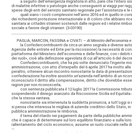
a seguito dell'emergenza migratoria in atto, pare che l'intero siste
di malattie infettive o patologie anche conseguenti ai viaggi per ragg
spese degli enti del servizio sanitario regionale per l'assistenza e le 
quali siano i costi complessivi nell'anno 2016 ed in quello in corso, 
dei richiedenti protezione internazionale e di coloro che abbiano rice
sanitaria ai cittadini stranieri sostenuti dalle regioni ed i relativi ri
sociale a favore degli stranieri. (3-03190)
PAGLIA, MARCON, FASSINA e CIVATI. –
Al Ministro dell'economia e
la Confedercontribuenti da circa un anno segnala a diverse autorità
Agenzia delle entrate ed Ente per la riscossione) la necessità di conse
piattaforma del Ministero dell'economia e delle finanze, con i debiti
dei ruoli», cioè alla definizione agevolata di cui all'articolo 6 del de
Confedercontribuenti, che ha più volte denunciato l'ingente mole di
amministrazione, con atto d'interpello del 6 aprile 2017 ha rivolto alle
peraltro, ottenere alcun riscontro nonostante la data di presentazione
confederazione ha inoltre assistito un'azienda nell'ambito di un rico
riconosciuto il diritto alla compensazione, diritto che dovrebbe esse
ragioni per non riconoscerla;
con sentenza pubblicata il 12 luglio 2017 la Commissione tributaria 
sospendendo il diniego avanzato da Riscossione Sicilia ed Equitalia a r
che la stessa vantava;
nonostante sia intervenuta la suddetta pronuncia, a tutt'oggi si reg
si pensa che interessa le migliaia di aziende creditrici dello Stato, in m
pubblica amministrazione le rimborsa;
il tema del ritardo nei pagamenti da parte della pubbliche amministraz
che è capace di determinare sul loro equilibrio finanziario e sulla loro
rallentamento del ciclo economico, assume un ruolo cruciale nella dis
–: