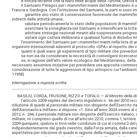
è notizia recente che la Nato nelle acque della Turchia, Grecia e It
il Santuario Pelagos per i mammiferi marini del Mediterraneo è un'
Francia e Sardegna. Con l'istituzione del Santuario, le parti si sono 
garantire uno stato di conservazione favorevole dei mammiferi m
indiretti delle attività umane;
valutare periodicamente lo stato delle popolazioni di mammiferi m
esercitare la sorveglianza nel Santuario e intensificare la lotta co
adottare strategie nazionali miranti alla soppressione progressiv
vietare ogni cattura deliberata e qualsiasi forma di disturbo in
l'inserimento del Santuario per i mammiferi marini nella lista di a
organismi internazionali aderenti al protocollo «SPA» al rispetto dei v
quanti e quali siano gli esperimenti di tipo militare che prevedono
se non sia da considerare la necessità di coinvolgere ricercatori i
se, in ragione dell'alto valore ecologico del Mediterraneo, della pr
necessario assumere iniziative per prevedere una apposita commissio
considerazione di tutte le aggressioni di tipo antropico cui l'ambien
11958)
Interrogazione a risposta scritta:
BASILIO, CORDA, FRUSONE, RIZZO e TOFALO. —
Al Ministro della d
l'articolo 2209-
septies
del decreto legislativo n. 66 del 2010 reca
riduzione di quadri al personale militare non dirigente dell'Esercito ita
dell'Aeronautica militare» e dispone: «1. Sino all'anno 2024 ovvero al 
2012, n. 244, il personale militare non dirigente dell'Esercito italiano,
militare, ivi compreso quello di cui all'articolo 2210, comma 1, letter
2209-
quinquies
, qualora si trovi nelle condizioni di cui al comma 2 del
indipendentemente dal grado rivestito, dalla Forza armata, dalla categ
aspettativa per riduzione di quadri in ragione della maggiore anzianit
o