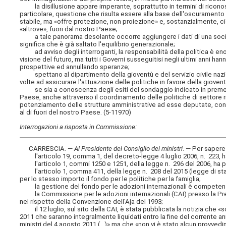
la disillusione appare imperante, soprattutto in termini di riconosc
particolare, questione che risulta essere alla base dell'oscuramento d
stabile, ma «offre protezione, non proiezione» e, sostanzialmente, c
«altrove», fuori dal nostro Paese;
a tale panorama desolante occorre aggiungere i dati di una società, 
significa che è già saltato l'equilibrio generazionale;
ad avviso degli interroganti, la responsabilità della politica è enorm
visione del futuro, ma tutti i Governi susseguitisi negli ultimi anni 
prospettive ed annullando speranze;
spettano al dipartimento della gioventù e del servizio civile nazio
volte ad assicurare l'attuazione delle politiche in favore della gioven
se sia a conoscenza degli esiti del sondaggio indicato in premessa 
Paese, anche attraverso il coordinamento delle politiche di settore 
potenziamento delle strutture amministrative ad esse deputate, con ci
al di fuori del nostro Paese. (5-11970)
Interrogazioni a risposta in Commissione:
CARRESCIA. —
Al Presidente del Consiglio dei ministri
. — Per saper
l'articolo 19, comma 1, del decreto-legge 4 luglio 2006, n. 223, ha is
l'articolo 1, commi 1250 e 1251, della legge n. 296 del 2006, ha pre
l'articolo 1, comma 411, della legge n. 208 del 2015 (legge di stabil
per lo stesso importo il fondo per le politiche per la famiglia;
la gestione del fondo per le adozioni internazionali è competenza 
la Commissione per le adozioni internazionali (CAI) presso la Pres
nel rispetto della Convenzione dell'Aja del 1993;
il 12 luglio, sul sito della CAI, è stata pubblicata la notizia che «
2011 che saranno integralmente liquidati entro la fine del corrente ann
ministri del 4 agosto 2011 (...)» ma che «non vi è stato alcun provv