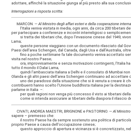
adottare, affinché la situazione giunga al più presto alla sua conclusio
Interrogazioni a risposta scritta:
MARCON. —
Al Ministro degli affari esteri e della cooperazione intern
l'Italia veniva visitata in media, ogni anni, da circa 200 tibetani del
per partecipare a conferenze e incontri interreligiosi o semplicemente
si tratta dei tibetani che, dopo l'invasione cinese del 1949, vivono 
Lama;
queste persone viaggiano con un documento rilasciato dal Govern
Paesi dell'area Schengen, dal Canada, dagli Usa e dall'Australia, oltre
fino a poche settimane fa tale documento veniva accettato senza pro
visita nel nostro Paese;
ora, improvvisamente e senza motivazioni contingenti, l'Italia ha 
tutto il mondo il Dalai Lama;
quindi l'ambasciata italiana a Delhi e il consolato di Mumbai non rila
Olanda e gli altri paesi dell'area Schengen continuano ad accettare c
uno dei paradossi della situazione che si è venuta a creare è che l'
contribuenti hanno scelto l'Unione buddhista italiana per la destinazi
parlarne in Italia –:
per quali ragioni non venga più concesso il visto ai tibetani della 
come si intenda assicurare ai tibetani della diaspora il rilascio de
CIVATI, ANDREA MAESTRI, BRIGNONE e PASTORINO. —
Al Ministro
sapere – premesso che:
il nostro Paese ha da sempre sostenuto una politica di particolare v
proprio Paese a causa dell'occupazione cinese;
questo approccio di apertura e vicinanza si è concretizzato, nel cas