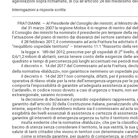
agevolazioni sopra richiamate, di cui all'articolo 24 del medesimo de
Interrogazioni a risposta scritta:
FRATOIANNI. —
Al Presidente del Consiglio dei ministri, al Ministro de
dal 31 marzo 2007 la regione Molise è in regime di rientro dal debit
il Consiglio dei ministri ha nominato il presidente
pro tempore
della re
l'attuazione del piano di rientro dai disavanzi del settore sanitario de
il 28 febbraio 2017, il commissario
ad acta
Frattura ha adottato 
“riequilibrio ospedale territorio” – Intervento 11.1 “Riassetto della r
o
la legge n. 189 del 2012, prescrive per gli ospedali di 2
livello,
0,6/1,2 milioni di abitanti, senza tenere conto delle esigenze delle
quadrato e tempi di percorrenza più lunghi accentuati nei periodi invern
il decreto n. 14 del 2017 del Commissario
ad acta
Frattura, decla
della normativa «Balduzzi», non garantisce nemmeno un ospedale pubb
il decreto n. 14 del 2017 non contempla, difatti, per il presidio o
operativa di rilievo vitale per la rete dell'emergenza-urgenza per l
comporta l'impossibilità di garantire un'adeguata assistenza ai pazie
Cardarelli», in codice rosso dovuto a casi di urgenza o traumi, non av
extraregionale, saranno ricoverati;
la decisione di declassare il presidio ospedaliero rappresenta, secon
garantito dall'articolo 32 della Costituzione italiana, penalizzando ul
interne, aspetto che dovrebbero indurre sia il commissario
ad acta
si
esigibilità dei livelli essenziali di assistenza e certezza di assistenz
garantire gli interventi di emergenza-urgenza su tutto il territorio mol
risulta evidente che la normativa «Balduzzi», che per la classificazi
bacino di utenza senza considerare il territorio, la sua vastità, la sua
salute di tanti cittadini che vivono in territori con determinate cara
come si intenda garantire, per quanto di competenza, ai cittadini molis