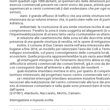
metri quadrati ogni 1000 abitanti, un ipermercato delle dimensioni pr
esercizi commerciali presenti nei centri storici dei paesi, attività qu
supermercati e centri commerciali (i dati evidenziano che per ogni nu
settori);
viario: il grande afflusso di traffico che una simile struttura rich
interessata da un volume intenso che, in particolare nelle ore di punta,
Adriatica;
ambientale: la costruzione di una simile struttura rischia di vanific
compromesso. Peraltro la zona è stata soggetta ad allagamenti (si ved
l'impermeabilizzazione di un'area tanto vasta costituirebbe un ulterio
in relazione alle caratteristiche della zona ed alle descritte emerg
presenza di una grande struttura di vendita, né le opere di mitigazi
inoltre, il comune di Due Carrare rientra nell'area interessata alla
Euganei a fine 2016, un modello per valorizzare l'area dei Colli e Te
sviluppo sostenibile, col pieno coinvolgimento delle comunità locali,
ecosistemi. Quella proposta rappresenterebbe la più vasta area MaB in 
gli interroganti ritengono che l'intervento descritto abbia un im
difficoltà le attività commerciali dei comuni limitrofi, già in crisi da 
con conseguenti danni all'ambiente e alla salute dei residenti –:
quali iniziative intendano mettere in atto, per quanto di competenza
territorio interessato dal progettato nuovo centro commerciale nel 
se i ministeri interrogati intendano assumere iniziative finalizzat
necessari alla realizzazione del centro commerciale alla luce dei profi
sito di interesse comunitario e nella quale sono presenti beni di 
dall'opera.
(2-01901) «Narduolo, Naccarato, Miotto, Camani».
Interrogazione a risposta scritta: