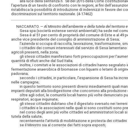
alla luce della sentenza n. 58 del 2015 della Corte costituzionale 
l'apertura di un tavolo di confronto con le regioni, ai fini dell'assunzi
ristabilisca la possibilità di introduzione di indennizzi in favore dei co
discriminazioni sul territorio nazionale. (4-17462)
NACCARATO. —
Al Ministro dell'ambiente e della tutela del territorio 
Sesa spa (società estense servizi ambientali) ha sede nel comun
Sesa è al 51 per cento di proprietà del comune di Este e al 49 pe
anche vice presidente del consiglio di amministrazione di Sesa;
l'azienda si occupa di raccolta, lavorazione, trasformazione, smalti
i cittadini dei comuni interessati dal servizio di Sesa lamentano la
agricoli presenti, nella zona;
gli stessi cittadini manifestano forti preoccupazioni per l'aumento del
quantità di rifiuti anche dal Sud Italia;
inoltre, i comitati e le associazioni di cittadini hanno segnalato in
fermentazione anaerobica di biomasse con liquami o letami di origine 
padovana;
secondo i cittadini, in particolare, l'espansione di Sesa ha increm
nelle campagne;
in questo territorio sono presenti diversi insediamenti quali mangi
impianti deputati alla biodigestione che concorrono alla produzione d
oltre agli odori, le comunità locali hanno più volte denunciato pub
respiratori, acque inquinate;
gli stessi cittadini dubitano che il digestato sversato nei terreni si
i cittadini e le associazioni nelle quali si sono costituiti sono preoc
nel corso degli anni più volte cittadini ed amministratori locali si s
tutela della salute;
recentemente l'attività di mobilitazione e protesta dei cittadini s
se il Ministro sia al corrente dei fatti sopra esposti;