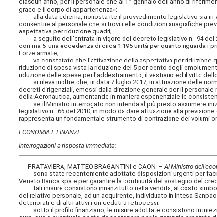
ciascun anno, per il personale che al 1
gennaio dell'anno di riferimen
grado e il corpo di appartenenza»;
alla data odierna, nonostante il provvedimento legislativo sia in v
consentire al personale che si trovi nelle condizioni anagrafiche pre
aspettativa per riduzione quadri;
a seguito dell'entrata in vigore del decreto legislativo n. 94 del 2017
comma 5, una eccedenza di circa 1.195 unità per quanto riguarda i prim
Forze armate;
va constatato che l'attivazione della aspettativa per riduzione q
riduzione di spesa vista la riduzione del 5 per cento degli emolumenti
riduzione delle spese per l'addestramento, il vestiario ed il vitto dell
si rileva inoltre che, in data 7 luglio 2017, in attuazione delle norm
decreti dirigenziali, emessi dalla direzione generale per il personale 
della Aeronautica, aumentando in maniera esponenziale le consistenz
se il Ministro interrogato non intenda al più presto assumere iniziat
legislativo n. 66 del 2010, in modo da dare attuazione alla previsione
rappresenta un fondamentale strumento di contrazione dei volumi or
ECONOMIA E FINANZE
Interrogazioni a risposta immediata:
PRATAVIERA, MATTEO BRAGANTINI e CAON. –
Al Ministro dell'ec
sono state recentemente adottate disposizioni urgenti per facilita
Veneto Banca spa e per garantire la continuità del sostegno del credit
tali misure consistono innanzitutto nella vendita, al costo simbolic
del relativo personale, ad un acquirente, individuato in Intesa Sanpaol
deteriorati e di altri attivi non ceduti o retrocessi;
sotto il profilo finanziario, le misure adottate consistono in iniezioni