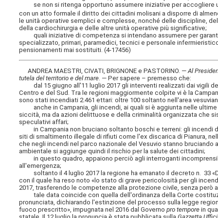
se non si ritenga opportuno assumere iniziative per accogliere un'
con un atto formale il diritto dei cittadini molisani a disporre di alm
le unità operative semplici e complesse, nonché delle discipline, del
della cardiochirurgia e delle altre unità operative più significative;
quali iniziative di competenza si intendano assumere per garanti
specializzato, primari, paramedici, tecnici e personale infermieristico
pensionamenti mai sostituiti. (4-17456)
ANDREA MAESTRI, CIVATI, BRIGNONE e PASTORINO. —
Al Presiden
tutela del territorio e del mare
. — Per sapere – premesso che:
dal 15 giugno all'11 luglio 2017 gli interventi realizzati dai vigili d
Centro e del Sud. Tra le regioni maggiormente colpite vi è la Campania 
sono stati incendiati 2.461 ettari: oltre 100 soltanto nell'area vesuvian
anche in Campania, gli incendi, ai quali si è aggiunta nelle ultime 
siccità, ma da azioni delittuose e della criminalità organizzata che 
speculativi affari;
in Campania non bruciano soltanto boschi e terreni: gli incendi divam
siti di smaltimento illegale di rifiuti come l'ex discarica di Pianura, n
che negli incendi nel parco nazionale del Vesuvio stanno bruciando anche
ambientale si aggiunge quindi il rischio per la salute dei cittadini;
in questo quadro, appaiono perciò agli interroganti incomprensibili e
all'emergenza;
soltanto il 4 luglio 2017 la regione ha emanato il decreto n. 33 «Di
con il quale ha reso noto «lo stato di grave pericolosità per gli incend
2017, trasferendo le competenze alla protezione civile, senza però
tale data coincide con quella dell'ordinanza della Corte costituziona
pronunciata, dichiarando l'estinzione del processo sulla legge regio
fuoco prescritto», impugnata nel 2016 dal Governo
pro tempore
in qua
statale. Il 12 luglio la pronuncia è stata pubblicata sulla
Gazzetta Uffici