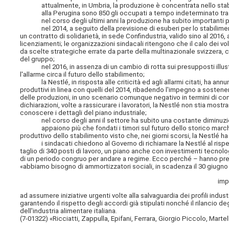
attualmente, in Umbria, la produzione è concentrata nello stabilim
alla Perugina sono 850 gli occupati a tempo indeterminato tra
nel corso degli ultimi anni la produzione ha subito importanti perd
nel 2014, a seguito della previsione di esuberi per lo stabiliment
un contratto di solidarietà, in sede Confindustria, valido sino al 2016, a
licenziamenti; le organizzazioni sindacali ritengono che il calo dei
da scelte strategiche errate da parte della multinazionale svizzera, 
del gruppo;
nel 2016, in assenza di un cambio di rotta sui presupposti illustrati
l'allarme circa il futuro dello stabilimento;
la Nestlé, in risposta alle criticità ed agli allarmi citati, ha annunc
produttivi in linea con quelli del 2014, ribadendo l'impegno a sostener
delle produzioni, in uno scenario comunque negativo in termini di consu
dichiarazioni, volte a rassicurare i lavoratori, la Nestlé non stia most
conoscere i dettagli del piano industriale;
nel corso degli anni il settore ha subito una costante diminuzione 
appaiono più che fondati i timori sul futuro dello storico marchio d
produttivo dello stabilimento visto che, nei giorni scorsi, la Nestlé h
i sindacati chiedono al Governo di richiamare la Nestlé al rispetto
taglio di 340 posti di lavoro, un piano anche con investimenti tecnolo
di un periodo congruo per andare a regime. Ecco perché – hanno precis
«abbiamo bisogno di ammortizzatori sociali, in scadenza il 30 giugno 
imp
ad assumere iniziative urgenti volte alla salvaguardia dei profili indust
garantendo il rispetto degli accordi già stipulati nonché il rilancio degl
dell'industria alimentare italiana.
(7-01322) «Ricciatti, Zappulla, Epifani, Ferrara, Giorgio Piccolo, Martel