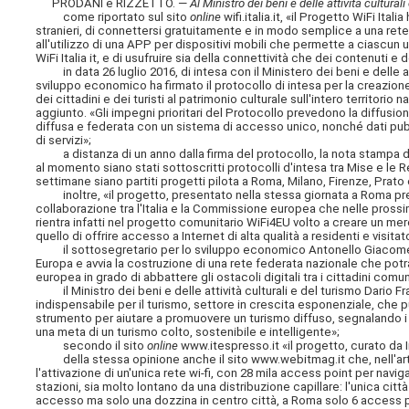
PRODANI e RIZZETTO. —
Al Ministro dei beni e delle attività cultura
come riportato sul sito
online
wifi.italia.it, «il Progetto WiFi Ital
stranieri, di connettersi gratuitamente e in modo semplice a una rete Wi
all'utilizzo di una APP per dispositivi mobili che permette a ciascun 
WiFi Italia it, e di usufruire sia della connettività che dei contenuti 
in data 26 luglio 2016, di intesa con il Ministero dei beni e delle attiv
sviluppo economico ha firmato il protocollo di intesa per la creazione 
dei cittadini e dei turisti al patrimonio culturale sull'intero territorio n
aggiunto. «Gli impegni prioritari del Protocollo prevedono la diffusione d
diffusa e federata con un sistema di accesso unico, nonché dati pubbl
di servizi»;
a distanza di un anno dalla firma del protocollo, la nota stampa de
al momento siano stati sottoscritti protocolli d'intesa tra Mise e le
settimane siano partiti progetti pilota a Roma, Milano, Firenze, Prato 
inoltre, «il progetto, presentato nella stessa giornata a Roma pre
collaborazione tra l'Italia e la Commissione europea che nelle prossim
rientra infatti nel progetto comunitario WiFi4EU volto a creare un merc
quello di offrire accesso a Internet di alta qualità a residenti e visitato
il sottosegretario per lo sviluppo economico Antonello Giacomelli ha
Europa e avvia la costruzione di una rete federata nazionale che potr
europea in grado di abbattere gli ostacoli digitali tra i cittadini comunit
il Ministro dei beni e delle attività culturali e del turismo Dario Fr
indispensabile per il turismo, settore in crescita esponenziale, che p
strumento per aiutare a promuovere un turismo diffuso, segnalando i sit
una meta di un turismo colto, sostenibile e intelligente»;
secondo il sito
online
www.itespresso.it «il progetto, curato da
della stessa opinione anche il sito www.webitmag.it che, nell'arti
l'attivazione di un'unica rete wi-fi, con 28 mila access point per navigare
stazioni, sia molto lontano da una distribuzione capillare: l'unica citt
accesso ma solo una dozzina in centro città, a Roma solo 6 access p