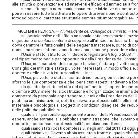
alle attività di prevenzione e ad interventi efficaci ed immediati a fron
se non ritengano necessario assumere le iniziative di competenza 
porre in essere tutte le attività e le opere di prevenzione e contrasto
idrogeologico di carattere strutturale sempre più improrogabili. (4-1
MOLTENI e FEDRIGA. —
Al Presidente del Consiglio dei ministri
. — P
sul portale
online
dell'Ufficio nazionale antidiscriminazioni razzi
di gestione di
contact center
e di supporto all'ufficio medesimo. L'imp
dovrà garantire la funzionalità delle seguenti macroaree, punto di co
comunicazione e informazione formazione, nonché provvedere alla ges
l'Unar è stato istituito con il decreto legislativo 9 luglio 2003, n.
del dipartimento per le pari opportunità della Presidenza del Consiglio
l'Unar, nell'esercizio delle proprie funzioni, è stata più volte sog
Consiglio dei ministri è stata più volte interessata, in modo ufficial
coerente delle attività istituzionali dell'Unar;
l'Unar, più volte, è stata al centro di inchieste giornalistiche per e
sforano le sue competenze e che, per alcuni aspetti, andavano a fora
da quanto riportato nel sito del dipartimento si apprende che «sec
dicembre 2003, inerente la costituzione e l'organizzazione interna dell
composto da personale appartenente ai ruoli della Presidenza del Con
pubblica amministrazione, dotati di elevata professionalità nelle mater
materiale e psicologica ai soggetti in condizioni disagiate, del recupe
delle politiche pubbliche» –:
quale sia il personale appartenente ai ruoli della Presidenza del Cons
esperti, anche estranei alla pubblica amministrazione, che lavorano e c
contratto, compenso e professionalità per ciascuno di essi;
quali siano stati i costi complessivi, negli anni dal 2011 ad oggi, per 
quali iniziative il Governo abbia assunto a fronte di quello che ap
fatto sarebbero andati a finanziare attività illegali e altre iniziative