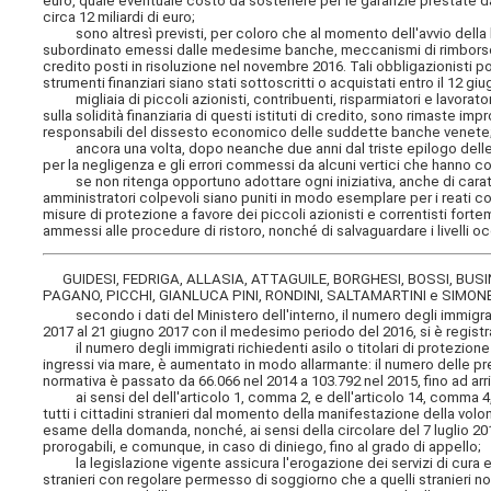
euro, quale eventuale costo da sostenere per le garanzie prestate d
circa 12 miliardi di euro;
sono altresì previsti, per coloro che al momento dell'avvio della l
subordinato emessi dalle medesime banche, meccanismi di rimborso ana
credito posti in risoluzione nel novembre 2016. Tali obbligazionisti p
strumenti finanziari siano stati sottoscritti o acquistati entro il 12 gi
migliaia di piccoli azionisti, contribuenti, risparmiatori e lavorat
sulla solidità finanziaria di questi istituti di credito, sono rimaste imp
responsabili del dissesto economico delle suddette banche venete
ancora una volta, dopo neanche due anni dal triste epilogo delle q
per la negligenza e gli errori commessi da alcuni vertici che hanno c
se non ritenga opportuno adottare ogni iniziativa, anche di carattere
amministratori colpevoli siano puniti in modo esemplare per i reati c
misure di protezione a favore dei piccoli azionisti e correntisti for
ammessi alle procedure di ristoro, nonché di salvaguardare i livelli occ
GUIDESI, FEDRIGA, ALLASIA, ATTAGUILE, BORGHESI, BOSSI, BUSIN
PAGANO, PICCHI, GIANLUCA PINI, RONDINI, SALTAMARTINI e SIMON
secondo i dati del Ministero dell'interno, il numero degli immigrati 
2017 al 21 giugno 2017 con il medesimo periodo del 2016, si è registr
il numero degli immigrati richiedenti asilo o titolari di protezione 
ingressi via mare, è aumentato in modo allarmante: il numero delle prese
normativa è passato da 66.066 nel 2014 a 103.792 nel 2015, fino ad arr
ai sensi del dell'articolo 1, comma 2, e dell'articolo 14, comma 4, 
tutti i cittadini stranieri dal momento della manifestazione della vol
esame della domanda, nonché, ai sensi della circolare del 7 luglio 2016
prorogabili, e comunque, in caso di diniego, fino al grado di appello;
la legislazione vigente assicura l'erogazione dei servizi di cura e as
stranieri con regolare permesso di soggiorno che a quelli stranieri non 