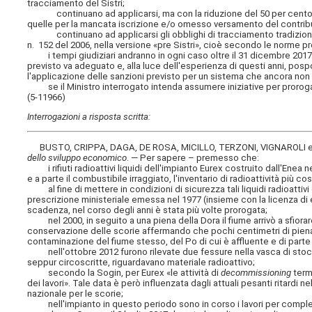
tracciamento del Sistri;
continuano ad applicarsi, ma con la riduzione del 50 per cento,
quelle per la mancata iscrizione e/o omesso versamento del contrib
continuano ad applicarsi gli obblighi di tracciamento tradizionale, q
n. 152 del 2006, nella versione «pre Sistri», cioè secondo le norme p
i tempi giudiziari andranno in ogni caso oltre il 31 dicembre 2017 
previsto va adeguato e, alla luce dell'esperienza di questi anni, pos
l'applicazione delle sanzioni previsto per un sistema che ancora non
se il Ministro interrogato intenda assumere iniziative per prorogare o
(5-11966)
Interrogazioni a risposta scritta:
BUSTO, CRIPPA, DAGA, DE ROSA, MICILLO, TERZONI, VIGNAROLI 
dello sviluppo economico
. — Per sapere – premesso che:
i rifiuti radioattivi liquidi dell'impianto Eurex costruito dall'Enea n
e a parte il combustibile irraggiato, l'inventario di radioattività più co
al fine di mettere in condizioni di sicurezza tali liquidi radioattivi
prescrizione ministeriale emessa nel 1977 (insieme con la licenza di e
scadenza, nel corso degli anni è stata più volte prorogata;
nel 2000, in seguito a una piena della Dora il fiume arrivò a sfiorare i
conservazione delle scorie affermando che pochi centimetri di piena 
contaminazione del fiume stesso, del Po di cui è affluente e di parte 
nell'ottobre 2012 furono rilevate due fessure nella vasca di stocc
seppur circoscritte, riguardavano materiale radioattivo;
secondo la Sogin, per Eurex «le attività di
decommissioning
termi
dei lavori». Tale data è però influenzata dagli attuali pesanti ritardi
nazionale per le scorie;
nell'impianto in questo periodo sono in corso i lavori per completa