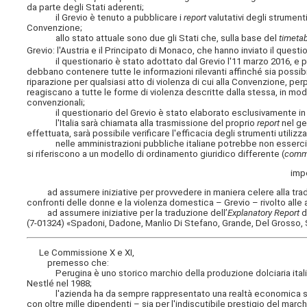
da parte degli Stati aderenti;
il Grevio è tenuto a pubblicare i
report
valutativi degli strumenti
Convenzione;
allo stato attuale sono due gli Stati che, sulla base del
timeta
Grevio: l'Austria e il Principato di Monaco, che hanno inviato il question
il questionario è stato adottato dal Grevio l'11 marzo 2016, e pre
debbano contenere tutte le informazioni rilevanti affinché sia possibi
riparazione per qualsiasi atto di violenza di cui alla Convenzione, per
reagiscano a tutte le forme di violenza descritte dalla stessa, in mo
convenzionali;
il questionario del Grevio è stato elaborato esclusivamente in l
l'Italia sarà chiamata alla trasmissione del proprio
report
nel ge
effettuata, sarà possibile verificare l'efficacia degli strumenti utiliz
nelle amministrazioni pubbliche italiane potrebbe non esserci un'a
si riferiscono a un modello di ordinamento giuridico differente (
comm
imp
ad assumere iniziative per provvedere in maniera celere alla traduzi
confronti delle donne e la violenza domestica – Grevio – rivolto alle 
ad assumere iniziative per la traduzione dell’
Explanatory Report
d
(7-01324) «Spadoni, Dadone, Manlio Di Stefano, Grande, Del Grosso, Sc
Le Commissione X e XI,
premesso che:
Perugina è uno storico marchio della produzione dolciaria italiana
Nestlé nel 1988;
l'azienda ha da sempre rappresentato una realtà economica signific
con oltre mille dipendenti – sia per l'indiscutibile prestigio del march