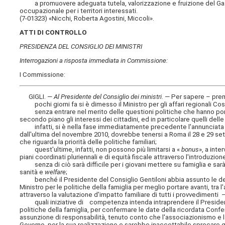
a promuovere adeguata tutela, valorizzazione e fruizione del Gazom
occupazionale per i territori interessati.
(7-01323) «Nicchi, Roberta Agostini, Miccoli».
ATTI DI CONTROLLO
PRESIDENZA DEL CONSIGLIO DEI MINISTRI
Interrogazioni a risposta immediata in Commissione:
I Commissione:
GIGLI. —
Al Presidente del Consiglio dei ministri
. — Per sapere – pr
pochi giorni fa si è dimesso il Ministro per gli affari regionali Cost
senza entrare nel merito delle questioni politiche che hanno portat
secondo piano gli interessi dei cittadini, ed in particolare quelli dell
infatti, si è nella fase immediatamente precedente l'annunciata ed
dall'ultima del novembre 2010, dovrebbe tenersi a Roma il 28 e 29 set
che riguarda la priorità delle politiche familiari;
quest'ultime, infatti, non possono più limitarsi a «
bonus
», a inter
piani coordinati pluriennali e di equità fiscale attraverso l'introduzion
senza di ciò sarà difficile per i giovani mettere su famiglia e sarà
sanità e
welfare
;
benché il Presidente del Consiglio Gentiloni abbia assunto le deleg
Ministro per le politiche della famiglia per meglio portare avanti, tra 
attraverso la valutazione d'impatto familiare di tutti i provvedimenti –
quali iniziative di competenza intenda intraprendere il Presidente d
politiche della famiglia, per confermare le date della ricordata Conf
assunzione di responsabilità, tenuto conto che l'associazionismo e 
Governo, per la sua realizzazione e sarebbe inaccettabile sprecare q