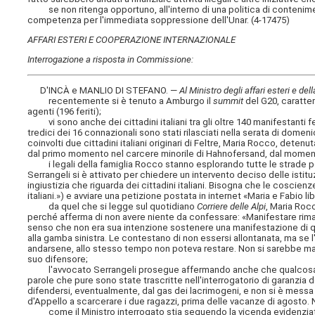
se non ritenga opportuno, all'interno di una politica di contenimento
competenza per l'immediata soppressione dell'Unar. (4-17475)
AFFARI ESTERI E COOPERAZIONE INTERNAZIONALE
Interrogazione a risposta in Commissione:
D'INCÀ e MANLIO DI STEFANO. —
Al Ministro degli affari esteri e de
recentemente si è tenuto a Amburgo il
summit
del G20, caratter
agenti (196 feriti);
vi sono anche dei cittadini italiani tra gli oltre 140 manifestanti f
tredici dei 16 connazionali sono stati rilasciati nella serata di domenica 
coinvolti due cittadini italiani originari di Feltre, Maria Rocco, deten
dal primo momento nel carcere minorile di Hahnofersand, dal moment
i legali della famiglia Rocco stanno esplorando tutte le strade per r
Serrangeli si è attivato per chiedere un intervento deciso delle istit
ingiustizia che riguarda dei cittadini italiani. Bisogna che le coscie
italiani.») e avviare una petizione postata in internet «Maria e Fabio lib
da quel che si legge sul quotidiano
Corriere delle Alpi
, Maria Roc
perché afferma di non avere niente da confessare: «Manifestare riman
senso che non era sua intenzione sostenere una manifestazione di q
alla gamba sinistra. Le contestano di non essersi allontanata, ma se
andarsene, allo stesso tempo non poteva restare. Non si sarebbe mai a
suo difensore;
l'avvocato Serrangeli prosegue affermando anche che qualcosa non 
parole che pure sono state trascritte nell'interrogatorio di garanzia 
difendersi, eventualmente, dal gas dei lacrimogeni, e non si è messa
d'Appello a scarcerare i due ragazzi, prima delle vacanze di agosto
come il Ministro interrogato stia seguendo la vicenda evidenziata i