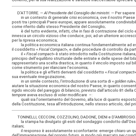
D'ATTORRE. —
Al Presidente del Consiglio dei ministri
. — Per saper
in un contesto di generale crisi economica, ove il nostro Paese si
posti tra i principali Paesi europei, appare assolutamente condivisibil
come riferito dallo stesso Presidente del Consiglio;
è del tutto evidente, infatti, che in fasi di contrazione del ciclo 
innesca un circolo vizioso che conduce, poi, ad un ulteriore accresc
per la ripresa economica;
la politica economica italiana continua fondamentalmente ad essere 
il cosiddetto «
Fiscal Compact
», e dalle procedure di controllo da par
il «
Fiscal compact
» è stato introdotto nella Costituzione italiana
principio dell'equilibrio strutturale delle entrate e delle spese del b
rappresentato una scelta drastica, in quanto il vincolo imposto sul bil
come strumento per rilanciare l'economia;
la politica e gli effetti derivanti dal cosiddetto «
Fiscal compact
sua eventuale rinegoziazione;
in un simile contesto, l'introduzione di una sorta di «
golden rule
»
aiutare la situazione economica del nostro Paese, in quanto consent
rigido vincolo del pareggio di bilancio, previsto dall'articolo 81 dell
tempore
aveva escluso di voler modificare –:
quali sia l'orientamento del Governo, alla luce di quanto esposto in
della Costituzione, tesa all'introduzione, nello stesso articolo, del pr
TONINELLI, CECCONI, COZZOLINO, DADONE, DIENI e D'AMBROSIO
la stampa ha divulgato gli esiti del sondaggio condotto dall'Osserv
italiani;
il responso è assolutamente sconfortante: emerge chiaro un quadro
dell'immaginazione del proprio futuro, in modo più marcato nei cosidde