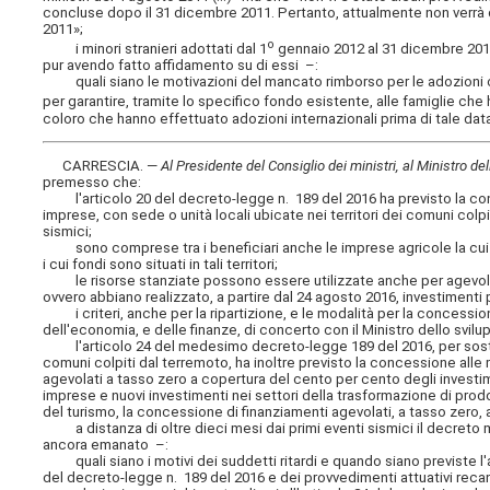
concluse dopo il 31 dicembre 2011. Pertanto, attualmente non verrà da
2011»;
o
i minori stranieri adottati dal 1
gennaio 2012 al 31 dicembre 2015 
pur avendo fatto affidamento su di essi –:
quali siano le motivazioni del mancato rimborso per le adozioni co
per garantire, tramite lo specifico fondo esistente, alle famiglie che
coloro che hanno effettuato adozioni internazionali prima di tale data
CARRESCIA. —
Al Presidente del Consiglio dei ministri, al Ministro d
premesso che:
l'articolo 20 del decreto-legge n. 189 del 2016 ha previsto la conce
imprese, con sede o unità locali ubicate nei territori dei comuni colp
sismici;
sono comprese tra i beneficiari anche le imprese agricole la cui se
i cui fondi sono situati in tali territori;
le risorse stanziate possono essere utilizzate anche per agevolazio
ovvero abbiano realizzato, a partire dal 24 agosto 2016, investimenti p
i criteri, anche per la ripartizione, e le modalità per la concession
dell'economia, e delle finanze, di concerto con il Ministro dello svi
l'articolo 24 del medesimo decreto-legge 189 del 2016, per sostenere 
comuni colpiti dal terremoto, ha inoltre previsto la concessione alle
agevolati a tasso zero a copertura del cento per cento degli investim
imprese e nuovi investimenti nei settori della trasformazione di prodott
del turismo, la concessione di finanziamenti agevolati, a tasso zero, 
a distanza di oltre dieci mesi dai primi eventi sismici il decreto mi
ancora emanato –:
quali siano i motivi dei suddetti ritardi e quando siano previste l'ad
del decreto-legge n. 189 del 2016 e dei provvedimenti attuativi recant