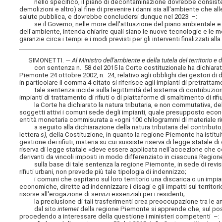
nello specifico, il piano di decontaminazione dovrebbe consistere un
demolizioni e altro) al fine di prevenire i danni sia all'ambiente che all
salute pubblica, e dovrebbe concludersi dunque nel 2023 –:
se il Governo, nelle more dell'attuazione del piano ambientale e per
dell'ambiente, intenda chiarire quali siano le nuove tecnologie e le 
garanzie circa i tempi e i modi previsti per gli interventi finalizzati al
SIMONETTI. —
Al Ministro dell'ambiente e della tutela del territorio e
con sentenza n. 58 del 2015 la Corte costituzionale ha dichiarato l'
Piemonte 24 ottobre 2002, n. 24, relativo agli obblighi dei gestori di
in particolare il comma 4 citato si riferisce agli impianti di pretrattame
tale sentenza incide sulla legittimità del sistema di contribuzione a
impianti di trattamento di rifiuti o di piattaforme di smaltimento di rifi
la Corte ha dichiarato la natura tributaria, e non commutativa, del 
soggetti attivi i comuni sede degli impianti, quale presupposto econ
entità monetaria commisurata a «ogni 100 chilogrammi di materiale riu
a seguito alla dichiarazione della natura tributaria del contributo,
lettera
s)
, della Costituzione, in quanto la regione Piemonte ha istitu
gestione dei rifiuti, materia su cui sussiste riserva di legge statale di 
riserva di legge statale «deve essere applicata nell'accezione che con
derivanti da vincoli imposti in modo differenziato in ciascuna Region
sulla base di tale sentenza la regione Piemonte, in sede di revisione
rifiuti urbani, non prevede più tale tipologia di indennizzo;
i comuni che ospitano sul loro territorio una discarica o un impian
economiche, dirette ad indennizzare i disagi e gli impatti sul territorio
risorse all'erogazione di servizi essenziali per i residenti;
la preclusione di tali trasferimenti crea preoccupazione tra le am
dal sito
internet
della regione Piemonte si apprende che, sul poss
procedendo a interessare della questione i ministeri competenti –: