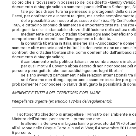
coloro che si trovassero in possesso del cosiddetto «
Identity Certifi
documento di viaggio valido a numerosi paesi dell'area Schengen, Stati
tale politica di apertura ha permesso ai protagonisti della diaspora 
Paesi, per conferenze e incontri religiosi, ma anche semplicemente pe
delle possibilità connesse al possesso dell’«
Identity Certificate
»
1989, e cittadino onorario di numerose e importanti città italiane (tra
protagonista di un instancabile sforzo di diffusione della cultura dell
mediamente circa 200 cittadini tibetani ogni anno beneficiano di 
comportamenti coerenti con l'insegnamento buddista;
la comunità tibetana in Italia, insieme alla «Associazione donne tibe
numerose altre associazioni e istituti, ha denunciato con un comunica
confronti dei cittadini tibetani che, come confermato dall'ambasciata
documento di viaggio valido;
il cambiamento nella politica italiana non sembra essere in alcun 
per quali motivi il Governo abbia deciso di non riconoscere più val
persone perseguitate che contraddistingue profughi tibetani;
se siano avvenuti cambiamenti nelle relazioni internazionali tra il no
se il Governo non ritenga opportuno assumere iniziative per garantir
probabilmente riconoscere lo
status
di rifugiato la possibilità di do
AMBIENTE E TUTELA DEL TERRITORIO E DEL MARE
Interpellanza urgente (ex articolo 138
-bis
del regolamento):
I sottoscritti chiedono di interpellare
il Ministro dell'ambiente e del
Ministro dell'interno
, per sapere – premesso che:
le alluvioni a Genova e in Liguria hanno provocato dal 1970 ottantad
all'alluvione nelle Cinque Terre e in Val di Vara; il 4 novembre 2011 
6 persone;