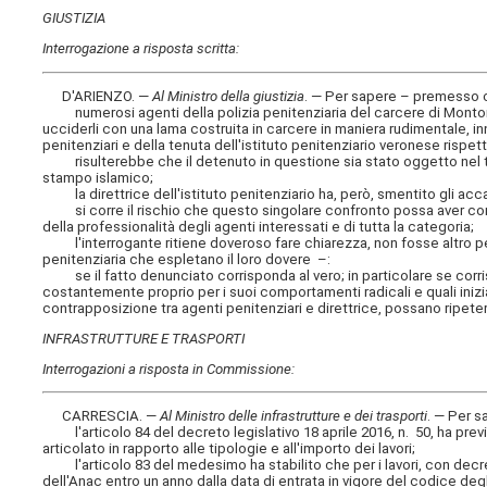
GIUSTIZIA
Interrogazione a risposta scritta:
D'ARIENZO. —
Al Ministro della giustizia
. — Per sapere – premesso 
numerosi agenti della polizia penitenziaria del carcere di Montor
ucciderli con una lama costruita in carcere in maniera rudimentale, inn
penitenziari e della tenuta dell'istituto penitenziario veronese rispett
risulterebbe che il detenuto in questione sia stato oggetto nel tem
stampo islamico;
la direttrice dell'istituto penitenziario ha, però, smentito gli acca
si corre il rischio che questo singolare confronto possa aver come 
della professionalità degli agenti interessati e di tutta la categoria;
l'interrogante ritiene doveroso fare chiarezza, non fosse altro perch
penitenziaria che espletano il loro dovere –:
se il fatto denunciato corrisponda al vero; in particolare se corri
costantemente proprio per i suoi comportamenti radicali e quali inizi
contrapposizione tra agenti penitenziari e direttrice, possano ripeter
INFRASTRUTTURE E TRASPORTI
Interrogazioni a risposta in Commissione:
CARRESCIA. —
Al Ministro delle infrastrutture e dei trasporti
. — Per 
l'articolo 84 del decreto legislativo 18 aprile 2016, n. 50, ha previ
articolato in rapporto alle tipologie e all'importo dei lavori;
l'articolo 83 del medesimo ha stabilito che per i lavori, con decreto
dell'Anac entro un anno dalla data di entrata in vigore del codice degl