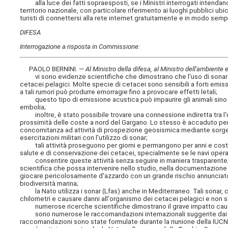
alla luce dei fatti sopraesposti, se i Ministri interrogati intendano i
territorio nazionale, con particolare riferimento ai luoghi pubblici ubic
turisti di connettersi alla rete internet gratuitamente e in modo semp
DIFESA
Interrogazione a risposta in Commissione:
PAOLO BERNINI. —
Al Ministro della difesa, al Ministro dell'ambiente e
vi sono evidenze scientifiche che dimostrano che l'uso di sonar a
cetacei pelagici. Molte specie di cetacei sono sensibili a forti emiss
a tali rumori può produrre emorragie fino a provocare effetti letali;
questo tipo di emissione acustica può impaurire gli animali sino 
embolia;
inoltre, è stato possibile trovare una connessione indiretta tra l'u
prossimità delle coste a nord del Gargano. Lo stesso è accaduto per ese
concomitanza ad attività di prospezione geosismica mediante sorgente
esercitazioni militari con l'utilizzo di sonar;
tali attività proseguono per giorni e permangono per anni e costit
salute e di conservazione dei cetacei, specialmente se le navi operan
consentire queste attività senza seguire in maniera trasparente, c
scientifica che possa intervenire nello studio, nella documentazione 
giocare pericolosamente d'azzardo con un grande rischio annunciato per
biodiversità marina;
la Nato utilizza i sonar (Lfas) anche in Mediterraneo. Tali sonar, c
chilometri e causare danni all'organismo dei cetacei pelagici e non s
numerose ricerche scientifiche dimostrano il grave impatto caus
sono numerose le raccomandazioni internazionali suggerite dai ricerc
raccomandazioni sono state formulate durante la riunione della IUCN