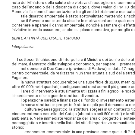
nota del Ministero della salute che vietava di raccogliere e commerci
caso dell'incendio della discarica di Foggia, dove i valori di PM 10, d
Pomezia, l'azione di concertazione tra gli enti è totalmente mancata
tale disastro ambientale è stato sottovalutato mettendo a rischio s
se il Governo non intenda chiarire le motivazioni per le quali non si
contenere e riparare il danno ambientale, nonché a stimare gli effetti s
iniziative intenda assumere, anche sul piano normativo, per meglio def
BENI E ATTIVITÀ CULTURALI E TURISMO
Interpellanza:
I sottoscritti chiedono di interpellare
il Ministro dei beni e delle at
del mare, il Ministro dello sviluppo economico
, per sapere – premes
nel comune di Due Carrare (provincia di Padova), in data 17 maggio 
centro commerciale, da realizzarsi in un'area situata a sud della stra
Euganee;
la nuova struttura occuperebbe una superficie di 32.000 metri quadra
oltre 60.000 metri quadrati, configurandosi così come il più grande c
l'area di intervento è attualmente utilizzata a fini agricoli e ric
l'insediamento di una grande struttura di vendita;
l'operazione sarebbe finanziata dal fondo di investimento estero 
la nuova struttura in progetto è stata da più parti denunciata come 
culturale-paesaggistico: la struttura sorgerà in un contesto tipi
cinquecentesco castello del Catajo (ubicato a soli 500 metri) e la villa
ambientale. Nelle immediate vicinanze dell'area di progetto si estende
paesaggistico e inserito nella lista dei siti di importanza comunitaria (
storici;
economico-commerciale: in una provincia come quella di Padova, in