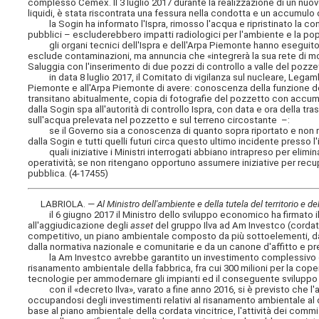
complesso Cemex. Il 3 luglio 2017 durante la realizzazione di un nuovo
liquidi, è stata riscontrata una fessura nella condotta e un accumulo 
la Sogin ha informato l'Ispra, rimosso l'acqua e ripristinato la condot
pubblici – escluderebbero impatti radiologici per l'ambiente e la po
gli organi tecnici dell'Ispra e dell'Arpa Piemonte hanno eseguito un 
esclude contaminazioni, ma annuncia che «integrerà la sua rete di mon
Saluggia con l'inserimento di due pozzi di controllo a valle del pozze
in data 8 luglio 2017, il Comitato di vigilanza sul nucleare, Legambie
Piemonte e all'Arpa Piemonte di avere: conoscenza della funzione della
transitano abitualmente, copia di fotografie del pozzetto con accumu
dalla Sogin spa all'autorità di controllo Ispra, con data e ora della tr
sull'acqua prelevata nel pozzetto e sul terreno circostante –:
se il Governo sia a conoscenza di quanto sopra riportato e non rit
dalla Sogin e tutti quelli futuri circa questo ultimo incidente presso
quali iniziative i Ministri interrogati abbiano intrapreso per elimina
operatività; se non ritengano opportuno assumere iniziative per recupe
pubblica. (4-17455)
LABRIOLA. —
Al Ministro dell'ambiente e della tutela del territorio e 
il 6 giugno 2017 il Ministro dello sviluppo economico ha firmato il 
all'aggiudicazione degli
asset
del gruppo Ilva ad Am Investco (cordata
competitivo, un piano ambientale composto da più sottoelementi, da u
dalla normativa nazionale e comunitarie e da un canone d'affitto e pr
la Am Investco avrebbe garantito un investimento complessivo di 2,4 mil
risanamento ambientale della fabbrica, fra cui 300 milioni per la copert
tecnologie per ammodernare gli impianti ed il conseguente sviluppo i
con il «decreto Ilva», varato a fine anno 2016, si è previsto che l'a
occupandosi degli investimenti relativi al risanamento ambientale al d
base al piano ambientale della cordata vincitrice, l'attività dei commi