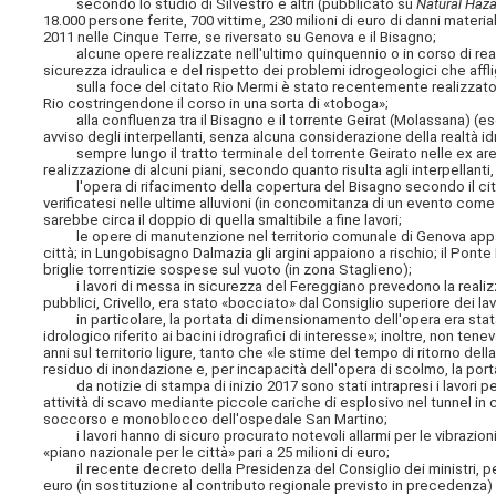
secondo lo studio di Silvestro e altri (pubblicato su
Natural Haz
18.000 persone ferite, 700 vittime, 230 milioni di euro di danni materia
2011 nelle Cinque Terre, se riversato su Genova e il Bisagno;
alcune opere realizzate nell'ultimo quinquennio o in corso di realizz
sicurezza idraulica e del rispetto dei problemi idrogeologici che affl
sulla foce del citato Rio Mermi è stato recentemente realizzato l'i
Rio costringendone il corso in una sorta di «toboga»;
alla confluenza tra il Bisagno e il torrente Geirat (Molassana) (eson
avviso degli interpellanti, senza alcuna considerazione della realtà idr
sempre lungo il tratto terminale del torrente Geirato nelle ex are
realizzazione di alcuni piani, secondo quanto risulta agli interpellanti
l'opera di rifacimento della copertura del Bisagno secondo il cita
verificatesi nelle ultime alluvioni (in concomitanza di un evento come
sarebbe circa il doppio di quella smaltibile a fine lavori;
le opere di manutenzione nel territorio comunale di Genova appaion
città; in Lungobisagno Dalmazia gli argini appaiono a rischio; il Ponte
briglie torrentizie sospese sul vuoto (in zona Staglieno);
i lavori di messa in sicurezza del Fereggiano prevedono la realizza
pubblici, Crivello, era stato «bocciato» dal Consiglio superiore dei lav
in particolare, la portata di dimensionamento dell'opera era stata
idrologico riferito ai bacini idrografici di interesse»; inoltre, non 
anni sul territorio ligure, tanto che «le stime del tempo di ritorno de
residuo di inondazione e, per incapacità dell'opera di scolmo, la port
da notizie di stampa di inizio 2017 sono stati intrapresi i lavori p
attività di scavo mediante piccole cariche di esplosivo nel tunnel in 
soccorso e monoblocco dell'ospedale San Martino;
i lavori hanno di sicuro procurato notevoli allarmi per le vibrazioni 
«piano nazionale per le città» pari a 25 milioni di euro;
il recente decreto della Presidenza del Consiglio dei ministri, per 
euro (in sostituzione al contributo regionale previsto in precedenza) 