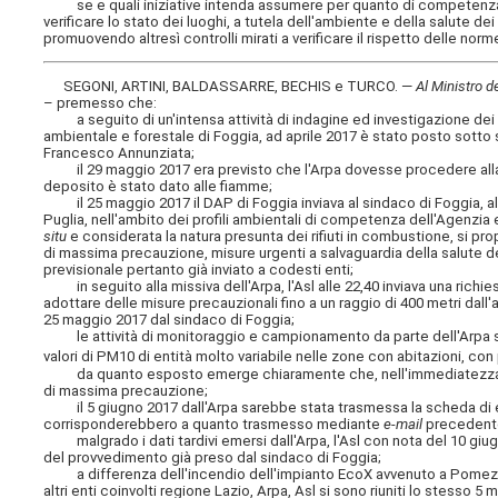
se e quali iniziative intenda assumere per quanto di competenza, a
verificare lo stato dei luoghi, a tutela dell'ambiente e della salute 
promuovendo altresì controlli mirati a verificare il rispetto delle norm
SEGONI, ARTINI, BALDASSARRE, BECHIS e TURCO. —
Al Ministro de
– premesso che:
a seguito di un'intensa attività di indagine ed investigazione dei mil
ambientale e forestale di Foggia, ad aprile 2017 è stato posto sotto se
Francesco Annunziata;
il 29 maggio 2017 era previsto che l'Arpa dovesse procedere alla car
deposito è stato dato alle fiamme;
il 25 maggio 2017 il DAP di Foggia inviava al sindaco di Foggia, all'
Puglia, nell'ambito dei profili ambientali di competenza dell'Agenzia e
situ
e considerata la natura presunta dei rifiuti in combustione, si prop
di massima precauzione, misure urgenti a salvaguardia della salute de
previsionale pertanto già inviato a codesti enti;
in seguito alla missiva dell'Arpa, l'Asl alle 22,40 inviava una richies
adottare delle misure precauzionali fino a un raggio di 400 metri dall'
25 maggio 2017 dal sindaco di Foggia;
le attività di monitoraggio e campionamento da parte dell'Arpa sono 
valori di PM10 di entità molto variabile nelle zone con abitazioni, con
da quanto esposto emerge chiaramente che, nell'immediatezza del
di massima precauzione;
il 5 giugno 2017 dall'Arpa sarebbe stata trasmessa la scheda di eme
corrisponderebbero a quanto trasmesso mediante
e-mail
precedente
malgrado i dati tardivi emersi dall'Arpa, l'Asl con nota del 10 giug
del provvedimento già preso dal sindaco di Foggia;
a differenza dell'incendio dell'impianto EcoX avvenuto a Pomezia il
altri enti coinvolti regione Lazio, Arpa, Asl si sono riuniti lo stess