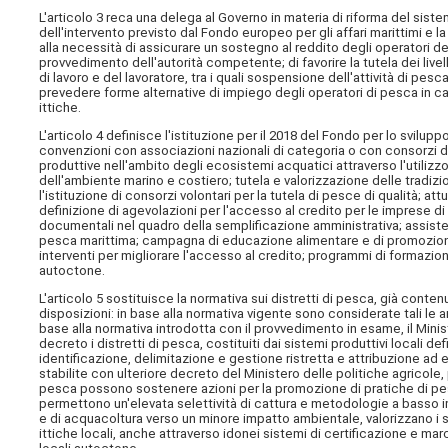
L'articolo 3 reca una delega al Governo in materia di riforma del sist
dell'intervento previsto dal Fondo europeo per gli affari marittimi e la
alla necessità di assicurare un sostegno al reddito degli operatori del
provvedimento dell'autorità competente; di favorire la tutela dei livell
di lavoro e del lavoratore, tra i quali sospensione dell'attività di pesc
prevedere forme alternative di impiego degli operatori di pesca in ca
ittiche.
L'articolo 4 definisce l'istituzione per il 2018 del Fondo per lo sviluppo 
convenzioni con associazioni nazionali di categoria o con consorzi dagl
produttive nell'ambito degli ecosistemi acquatici attraverso l'utilizzo
dell'ambiente marino e costiero; tutela e valorizzazione delle tradizion
l'istituzione di consorzi volontari per la tutela di pesce di qualità; attu
definizione di agevolazioni per l'accesso al credito per le imprese di
documentali nel quadro della semplificazione amministrativa; assisten
pesca marittima; campagna di educazione alimentare e di promozione 
interventi per migliorare l'accesso al credito; programmi di formazione
autoctone.
L'articolo 5 sostituisce la normativa sui distretti di pesca, già conten
disposizioni: in base alla normativa vigente sono considerate tali l
base alla normativa introdotta con il provvedimento in esame, il Minist
decreto i distretti di pesca, costituiti dai sistemi produttivi locali d
identificazione, delimitazione e gestione ristretta e attribuzione ad
stabilite con ulteriore decreto del Ministero delle politiche agricole,
pesca possono sostenere azioni per la promozione di pratiche di pesc
permettono un'elevata selettività di cattura e metodologie a basso im
e di acquacoltura verso un minore impatto ambientale, valorizzano i sis
ittiche locali, anche attraverso idonei sistemi di certificazione e marc