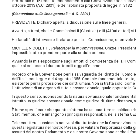
Protocollo n. 16 recante emendamento alla Convenzione per la salvagua
ottobre 2013 (A.C. 2801); e dell'abbinata proposta di legge: n. 3132.
(Discussione sulle linee generali – A.C. 2801)
PRESIDENTE. Dichiaro aperta la discussione sulle linee generali.
Avverto, altresì, che le Commissioni II (Giustizia) e III (Affari esteri) 
Ha facoltà di intervenire il relatore per la III Commissione, onorevole N
MICHELE NICOLETTI
, Relatore
per la III Commissione
. Grazie, Presiden
impossibilitato a prendere parte alla seduta odierna.
Avviando la mia esposizione sugli ambiti di competenza della III Com
quale si collocano i due protocolli oggi all'esame.
Ricordo che la Convenzione per la salvaguardia dei diritti dell'uomo e 
dall'Italia con legge del 4 agosto 1955. Con tale fondamentale testo, 
esistente per la protezione dei diritti umani. Non si tratta solo, com
l'istituzione di un organo di tutela sovranazionale, quale appunto la 
In questo senso, riconoscendo la natura sovranazionale fondamentale d
istituito un giudice sovranazionale come giudice di ultima distanza, r
È bene specificare che questo sistema ha un carattere sussidiario risp
Stati membri, che rimangono i principali responsabili, nel sistema CEDU
Tale carattere sussidiario non vuol dire tuttavia che la Convenzion
questa legislatura nel nostro Paese, per valutare l'importanza della g
assunti dal nostro Parlamento e dal nostro Governo sono anche il fru