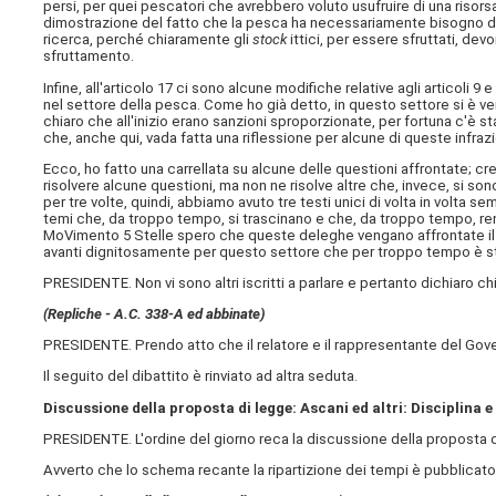
persi, per quei pescatori che avrebbero voluto usufruire di una risors
dimostrazione del fatto che la pesca ha necessariamente bisogno d
ricerca, perché chiaramente gli
stock
ittici, per essere sfruttati, d
sfruttamento.
Infine, all'articolo 17 ci sono alcune modifiche relative agli articoli 9 
nel settore della pesca. Come ho già detto, in questo settore si è ver
chiaro che all'inizio erano sanzioni sproporzionate, per fortuna c'è s
che, anche qui, vada fatta una riflessione per alcune di queste infr
Ecco, ho fatto una carrellata su alcune delle questioni affrontate; c
risolvere alcune questioni, ma non ne risolve altre che, invece, si so
per tre volte, quindi, abbiamo avuto tre testi unici di volta in volta s
temi che, da troppo tempo, si trascinano e che, da troppo tempo, rend
MoVimento 5 Stelle spero che queste deleghe vengano affrontate il 
avanti dignitosamente per questo settore che per troppo tempo è s
PRESIDENTE. Non vi sono altri iscritti a parlare e pertanto dichiaro ch
(Repliche - A.C. 338-A ed abbinate)
PRESIDENTE. Prendo atto che il relatore e il rappresentante del Gov
Il seguito del dibattito è rinviato ad altra seduta.
Discussione della proposta di legge: Ascani ed altri: Disciplina 
PRESIDENTE. L'ordine del giorno reca la discussione della proposta di
Avverto che lo schema recante la ripartizione dei tempi è pubblicato 