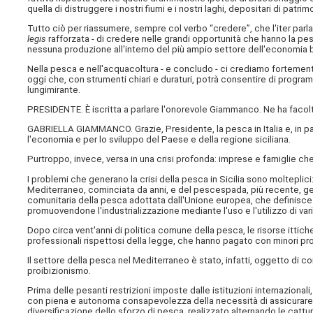
quella di distruggere i nostri fiumi e i nostri laghi, depositari di patri
Tutto ciò per riassumere, sempre col verbo “credere”, che l'iter parl
legis
rafforzata - di credere nelle grandi opportunità che hanno la pe
nessuna produzione all'interno del più ampio settore dell'economia 
Nella pesca e nell'acquacoltura - e concludo - ci crediamo fortement
oggi che, con strumenti chiari e duraturi, potrà consentire di program
lungimirante.
PRESIDENTE. È iscritta a parlare l'onorevole Giammanco. Ne ha facol
GABRIELLA GIAMMANCO. Grazie, Presidente, la pesca in Italia e, in p
l'economia e per lo sviluppo del Paese e della regione siciliana.
Purtroppo, invece, versa in una crisi profonda: imprese e famiglie
I problemi che generano la crisi della pesca in Sicilia sono molteplici:
Mediterraneo, cominciata da anni, e del pescespada, più recente, ges
comunitaria della pesca adottata dall'Unione europea, che definisc
promuovendone l'industrializzazione mediante l'uso e l'utilizzo di va
Dopo circa vent'anni di politica comune della pesca, le risorse ittic
professionali rispettosi della legge, che hanno pagato con minori profi
Il settore della pesca nel Mediterraneo è stato, infatti, oggetto di co
proibizionismo.
Prima delle pesanti restrizioni imposte dalle istituzioni internazional
con piena e autonoma consapevolezza della necessità di assicurare in
diversificazione dello sforzo di pesca, realizzato alternando le cattu