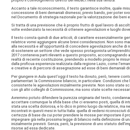
proprio il coinvolgimento diretto del Mibact nella sua tenuta.
Accanto a tale riconoscimento, il testo garantisce inoltre, quale misura
concessione di beni demaniali dismessi, previo bando, per poter svolge
nel Documento di strategia nazionale per la valorizzazione dei beni e 
Si tratta di una previsione che è proprio frutto di quel lavoro di asco
volte evidenziato la necessità di ottenere agevolazioni e luoghi dove 
Il testo consta quindi di due articoli, di carattere essenzialmente g
relatrice vorrei aggiungere alcune brevi considerazioni. Non sono man
alla necessità e all'opportunità di concedere agevolazioni anche di na
di sostenere un settore che vede spesso protagonista un'imprenditori
2017 conteneva parti rilevanti a questo proposito, accompagnando all
realtà di recente costituzione, prendendo a modello proprio le misure
dalla proficua esperienza realizzata dalla regione Lazio, come l'emana
e creative e di percorsi di assegnazione ad esse di beni demaniali d
Per giungere in Aula quest'oggi il testo ha dovuto, però, tenere cont
parlamentari: la Commissione bilancio, in particolare. Condizioni ch
consistente le agevolazioni inizialmente previste. Non sono state s
con gli altri colleghi di Commissione; ma sono state scelte necessar
Avremmo potuto difendere la purezza originaria del testo, condannan
accettare comunque la sfida base che ci eravamo posti, quella di intro
stata una scelta dolorosa, e lo dico in primo luogo da relatrice, ma ne
incontrati in questi mesi in tutta Italia: quella di vedersi riconosciuti
certezza di base da cui poter prendere le mosse per impostare il prop
impegnare già nella prossima legge di bilancio nella definizione di 
inizialmente previsti. Senza, però, la previsione di uno statuto dell'i
risorse ad essa dedicate.