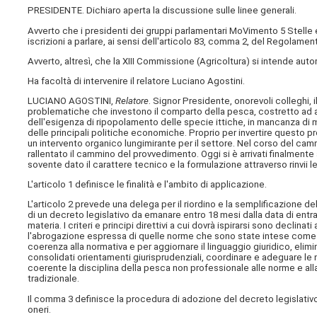
PRESIDENTE. Dichiaro aperta la discussione sulle linee generali.
Avverto che i presidenti dei gruppi parlamentari MoVimento 5 Stelle
iscrizioni a parlare, ai sensi dell'articolo 83, comma 2, del Regolamen
Avverto, altresì, che la XIII Commissione (Agricoltura) si intende autor
Ha facoltà di intervenire il relatore Luciano Agostini.
LUCIANO AGOSTINI,
Relatore
. Signor Presidente, onorevoli colleghi, 
problematiche che investono il comparto della pesca, costretto ad af
dell'esigenza di ripopolamento delle specie ittiche, in mancanza di mar
delle principali politiche economiche. Proprio per invertire questo pr
un intervento organico lungimirante per il settore. Nel corso del ca
rallentato il cammino del provvedimento. Oggi si è arrivati finalmente
sovente dato il carattere tecnico e la formulazione attraverso rinvii leg
L'articolo 1 definisce le finalità e l'ambito di applicazione.
L'articolo 2 prevede una delega per il riordino e la semplificazione d
di un decreto legislativo da emanare entro 18 mesi dalla data di entra
materia. I criteri e principi direttivi a cui dovrà ispirarsi sono declin
l'abrogazione espressa di quelle norme che sono state intese come 
coerenza alla normativa e per aggiornare il linguaggio giuridico, eli
consolidati orientamenti giurisprudenziali, coordinare e adeguare le 
coerente la disciplina della pesca non professionale alle norme e all
tradizionale.
Il comma 3 definisce la procedura di adozione del decreto legislativo
oneri.