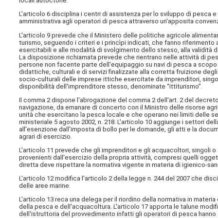
locali autoctone.
L'articolo 6 disciplina i centri di assistenza per lo sviluppo di pesca
amministrativa agli operatori di pesca attraverso un'apposita convenzio
L'articolo 9 prevede che il Ministero delle politiche agricole alimentar
turismo, seguendo i criteri e i princìpi indicati, che fanno riferimento a
esercitabili e alle modalità di svolgimento dello stesso, alla validit
La disposizione richiamata prevede che rientrano nelle attività di pes
persone non facente parte dell'equipaggio su navi di pesca a scopo tur
didattiche, culturali e di servizi finalizzate alla corretta fruizione de
socio-culturali delle imprese ittiche esercitate da imprenditori, singoli
disponibilità dell'imprenditore stesso, denominate “ittiturismo”.
Il comma 2 dispone l'abrogazione del comma 2 dell'art. 2 del decreto-l
navigazione, da emanare di concerto con il Ministro delle risorse agrico
unità che esercitano la pesca locale e che operano nei limiti delle se
ministeriale 5 agosto 2002, n. 218. L'articolo 10 aggiunge i settori de
all'esenzione dall'imposta di bollo per le domande, gli atti e la docum
agrari di esercizio.
L'articolo 11 prevede che gli imprenditori e gli acquacoltori, singoli
provenienti dall'esercizio della propria attività, compresi quelli ogge
diretta deve rispettare la normativa vigente in materia di igienico-sanit
L'articolo 12 modifica l'articolo 2 della legge n. 244 del 2007 che dis
delle aree marine.
L'articolo 13 reca una delega per il riordino della normativa in materi
della pesca e dell'acquacoltura. L'articolo 17 apporta le talune modific
dell'istruttoria del provvedimento infatti gli operatori di pesca hanno