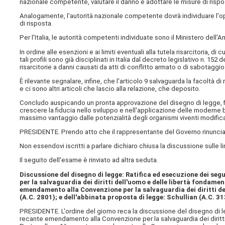
nazionale competente, valutare il danno e adottare le misure di rispo
Analogamente, l'autorità nazionale competente dovrà individuare l'op
di risposta.
Per l'Italia, le autorità competenti individuate sono il Ministero dell'A
In ordine alle esenzioni e ai limiti eventuali alla tutela risarcitoria, di 
tali profili sono già disciplinati in Italia dal decreto legislativo n. 152 
risarcitorie a danni causati da atti di conflitto armato o di sabotaggio
È rilevante segnalare, infine, che l'articolo 9 salvaguarda la facoltà di
e ci sono altri articoli che lascio alla relazione, che deposito.
Concludo auspicando un pronta approvazione del disegno di legge, final
crescere la fiducia nello sviluppo e nell'applicazione delle moderne bi
massimo vantaggio dalle potenzialità degli organismi viventi modifica
PRESIDENTE. Prendo atto che il rappresentante del Governo rinuncia 
Non essendovi iscritti a parlare dichiaro chiusa la discussione sulle l
Il seguito dell'esame è rinviato ad altra seduta.
Discussione del disegno di legge: Ratifica ed esecuzione dei se
per la salvaguardia dei diritti dell'uomo e delle libertà fondame
emendamento alla Convenzione per la salvaguardia dei diritti del
(A.C. 2801); e dell'abbinata proposta di legge: Schullian (A.C. 3
PRESIDENTE. L'ordine del giorno reca la discussione del disegno di le
recante emendamento alla Convenzione per la salvaguardia dei diritti 