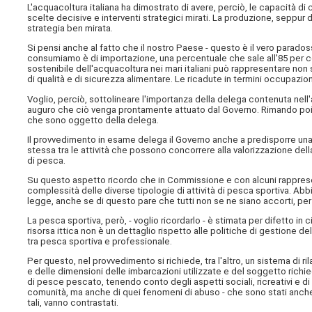
L'acquacoltura italiana ha dimostrato di avere, perciò, le capacità di
scelte decisive e interventi strategici mirati. La produzione, seppur 
strategia ben mirata.
Si pensi anche al fatto che il nostro Paese - questo è il vero paradoss
consumiamo è di importazione, una percentuale che sale all'85 per ce
sostenibile dell'acquacoltura nei mari italiani può rappresentare non 
di qualità e di sicurezza alimentare. Le ricadute in termini occupazi
Voglio, perciò, sottolineare l'importanza della delega contenuta nell'a
auguro che ciò venga prontamente attuato dal Governo. Rimando poi ad un
che sono oggetto della delega.
Il provvedimento in esame delega il Governo anche a predisporre una r
stessa tra le attività che possono concorrere alla valorizzazione della
di pesca.
Su questo aspetto ricordo che in Commissione e con alcuni rappresen
complessità delle diverse tipologie di attività di pesca sportiva. Abbi
legge, anche se di questo pare che tutti non se ne siano accorti, per
La pesca sportiva, però, - voglio ricordarlo - è stimata per difetto in c
risorsa ittica non è un dettaglio rispetto alle politiche di gestione d
tra pesca sportiva e professionale.
Per questo, nel provvedimento si richiede, tra l'altro, un sistema di r
e delle dimensioni delle imbarcazioni utilizzate e del soggetto richie
di pesce pescato, tenendo conto degli aspetti sociali, ricreativi e d
comunità, ma anche di quei fenomeni di abuso - che sono stati anche 
tali, vanno contrastati.