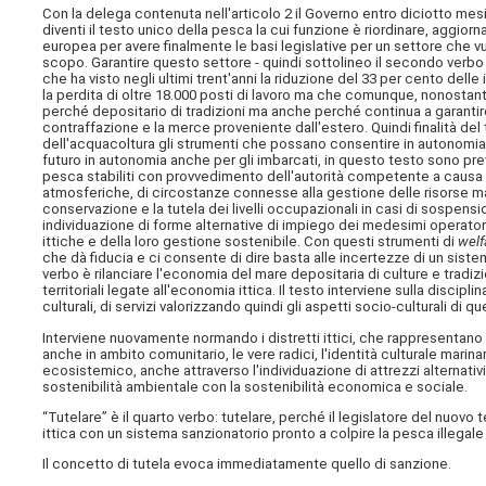
Con la delega contenuta nell'articolo 2 il Governo entro diciotto mesi
diventi il testo unico della pesca la cui funzione è riordinare, aggio
europea per avere finalmente le basi legislative per un settore che vu
scopo. Garantire questo settore - quindi sottolineo il secondo verbo 
che ha visto negli ultimi trent'anni la riduzione del 33 per cento dell
la perdita di oltre 18.000 posti di lavoro ma che comunque, nonostant
perché depositario di tradizioni ma anche perché continua a garantire 
contraffazione e la merce proveniente dall'estero. Quindi finalità del
dell'acquacoltura gli strumenti che possano consentire in autonomia -
futuro in autonomia anche per gli imbarcati, in questo testo sono previ
pesca stabiliti con provvedimento dell'autorità competente a causa di
atmosferiche, di circostanze connesse alla gestione delle risorse mar
conservazione e la tutela dei livelli occupazionali in casi di sospen
individuazione di forme alternative di impiego dei medesimi operatori
ittiche e della loro gestione sostenibile. Con questi strumenti di
welf
che dà fiducia e ci consente di dire basta alle incertezze di un siste
verbo è rilanciare l'economia del mare depositaria di culture e tradizi
territoriali legate all'economia ittica. Il testo interviene sulla disciplina
culturali, di servizi valorizzando quindi gli aspetti socio-culturali di qu
Interviene nuovamente normando i distretti ittici, che rappresentano 
anche in ambito comunitario, le vere radici, l'identità culturale mari
ecosistemico, anche attraverso l'individuazione di attrezzi alternativ
sostenibilità ambientale con la sostenibilità economica e sociale.
“Tutelare” è il quarto verbo: tutelare, perché il legislatore del nuovo 
ittica con un sistema sanzionatorio pronto a colpire la pesca illegale 
Il concetto di tutela evoca immediatamente quello di sanzione.