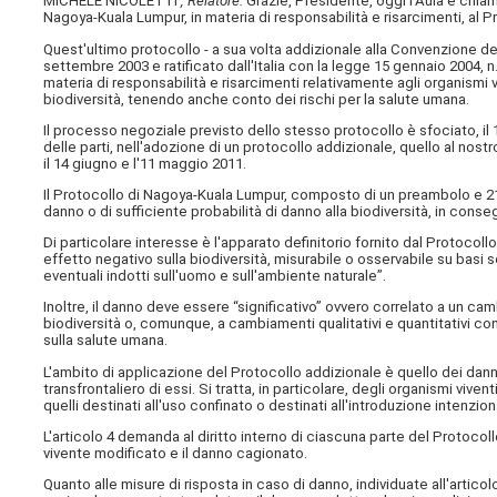
MICHELE NICOLETTI
, Relatore.
Grazie, Presidente, oggi l'Aula è chiam
Nagoya-Kuala Lumpur, in materia di responsabilità e risarcimenti, al P
Quest'ultimo protocollo - a sua volta addizionale alla Convenzione delle
settembre 2003 e ratificato dall'Italia con la legge 15 gennaio 2004, n
materia di responsabilità e risarcimenti relativamente agli organismi v
biodiversità, tenendo anche conto dei rischi per la salute umana.
Il processo negoziale previsto dello stesso protocollo è sfociato, il 
delle parti, nell'adozione di un protocollo addizionale, quello al nos
il 14 giugno e l'11 maggio 2011.
Il Protocollo di Nagoya-Kuala Lumpur, composto di un preambolo e 21 a
danno o di sufficiente probabilità di danno alla biodiversità, in conse
Di particolare interesse è l'apparato definitorio fornito dal Protocoll
effetto negativo sulla biodiversità, misurabile o osservabile su bas
eventuali indotti sull'uomo e sull'ambiente naturale”.
Inoltre, il danno deve essere “significativo” ovvero correlato a un 
biodiversità o, comunque, a cambiamenti qualitativi e quantitativi co
sulla salute umana.
L'ambito di applicazione del Protocollo addizionale è quello dei dann
transfrontaliero di essi. Si tratta, in particolare, degli organismi viv
quelli destinati all'uso confinato o destinati all'introduzione intenzio
L'articolo 4 demanda al diritto interno di ciascuna parte del Protoco
vivente modificato e il danno cagionato.
Quanto alle misure di risposta in caso di danno, individuate all'artico