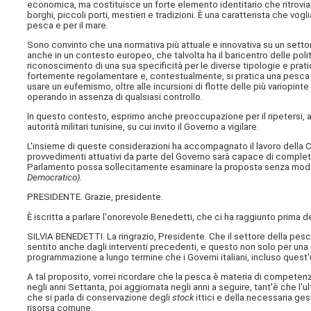
economica, ma costituisce un forte elemento identitario che ritroviamo
borghi, piccoli porti, mestieri e tradizioni. È una caratterista che v
pesca e per il mare.
Sono convinto che una normativa più attuale e innovativa su un setto
anche in un contesto europeo, che talvolta ha il baricentro delle poli
riconoscimento di una sua specificità per le diverse tipologie e pratic
fortemente regolamentare e, contestualmente, si pratica una pesca d
usare un eufemismo, oltre alle incursioni di flotte delle più variopint
operando in assenza di qualsiasi controllo.
In questo contesto, esprimo anche preoccupazione per il ripetersi, a d
autorità militari tunisine, su cui invito il Governo a vigilare.
L'insieme di queste considerazioni ha accompagnato il lavoro della
provvedimenti attuativi da parte del Governo sarà capace di complet
Parlamento possa sollecitamente esaminare la proposta senza modific
Democratico).
PRESIDENTE. Grazie, presidente.
È iscritta a parlare l'onorevole Benedetti, che ci ha raggiunto prima d
SILVIA BENEDETTI. La ringrazio, Presidente. Che il settore della pesca
sentito anche dagli interventi precedenti, e questo non solo per una
programmazione a lungo termine che i Governi italiani, incluso quest'
A tal proposito, vorrei ricordare che la pesca è materia di competenz
negli anni Settanta, poi aggiornata negli anni a seguire, tant'è che l'
che si parla di conservazione degli
stock
ittici e della necessaria g
risorsa comune.