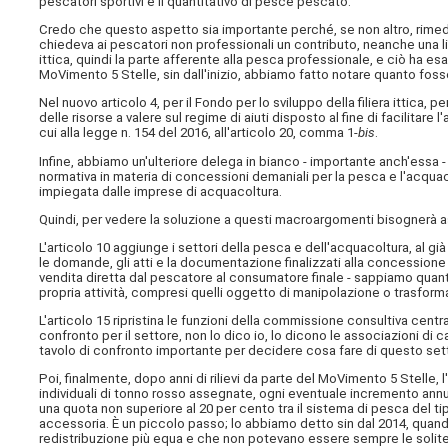
pescatori sportivi e il quantitativo di pesce pescato.
Credo che questo aspetto sia importante perché, se non altro, rimedia 
chiedeva ai pescatori non professionali un contributo, neanche una lic
ittica, quindi la parte afferente alla pesca professionale, e ciò ha 
MoVimento 5 Stelle, sin dall'inizio, abbiamo fatto notare quanto fosse
Nel nuovo articolo 4, per il Fondo per lo sviluppo della filiera ittica, 
delle risorse a valere sul regime di aiuti disposto al fine di facilitar
cui alla legge n. 154 del 2016, all'articolo 20, comma 1-
bis
.
Infine, abbiamo un'ulteriore delega in bianco - importante anch'essa - 
normativa in materia di concessioni demaniali per la pesca e l'acquaco
impiegata dalle imprese di acquacoltura.
Quindi, per vedere la soluzione a questi macroargomenti bisognerà asp
L'articolo 10 aggiunge i settori della pesca e dell'acquacoltura, al gi
le domande, gli atti e la documentazione finalizzati alla concessione di 
vendita diretta dal pescatore al consumatore finale - sappiamo quanto 
propria attività, compresi quelli oggetto di manipolazione o trasform
L'articolo 15 ripristina le funzioni della commissione consultiva cen
confronto per il settore, non lo dico io, lo dicono le associazioni d
tavolo di confronto importante per decidere cosa fare di questo se
Poi, finalmente, dopo anni di rilievi da parte del MoVimento 5 Stelle, l
individuali di tonno rosso assegnate, ogni eventuale incremento annuo
una quota non superiore al 20 per cento tra il sistema di pesca del ti
accessoria. È un piccolo passo; lo abbiamo detto sin dal 2014, quand
redistribuzione più equa e che non potevano essere sempre le solite 