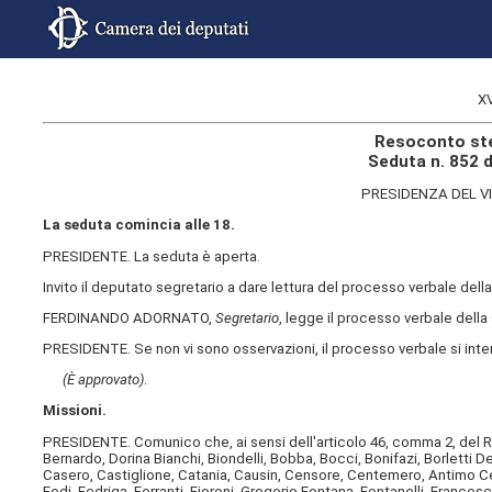
X
Resoconto ste
Seduta n. 852 
PRESIDENZA DEL V
La seduta comincia alle 18.
PRESIDENTE. La seduta è aperta.
Invito il deputato segretario a dare lettura del processo verbale del
FERDINANDO ADORNATO,
Segretario
, legge il processo verbale dell
PRESIDENTE. Se non vi sono osservazioni, il processo verbale si int
(È approvato)
.
Missioni.
PRESIDENTE. Comunico che, ai sensi dell'articolo 46, comma 2, del R
Bernardo, Dorina Bianchi, Biondelli, Bobba, Bocci, Bonifazi, Borletti De
Casero, Castiglione, Catania, Causin, Censore, Centemero, Antimo Cesa
Fedi, Fedriga, Ferranti, Fioroni, Gregorio Fontana, Fontanelli, Franceschi