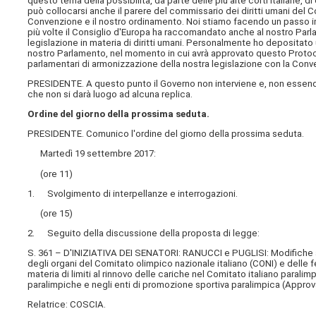
questo tema della possibilità, da parte delle più alte corti italiane, d
può collocarsi anche il parere del commissario dei diritti umani del C
Convenzione e il nostro ordinamento. Noi stiamo facendo un passo imp
più volte il Consiglio d'Europa ha raccomandato anche al nostro Parl
legislazione in materia di diritti umani. Personalmente ho depositato
nostro Parlamento, nel momento in cui avrà approvato questo Proto
parlamentari di armonizzazione della nostra legislazione con la Conv
PRESIDENTE. A questo punto il Governo non interviene e, non essendovi
che non si darà luogo ad alcuna replica.
Ordine del giorno della prossima seduta.
PRESIDENTE. Comunico l'ordine del giorno della prossima seduta.
Martedì 19 settembre 2017:
(ore 11)
1. Svolgimento di interpellanze e interrogazioni.
(ore 15)
2. Seguito della discussione della proposta di legge:
S. 361 – D'INIZIATIVA DEI SENATORI: RANUCCI e PUGLISI: Modifiche al de
degli organi del Comitato olimpico nazionale italiano (CONI) e delle fe
materia di limiti al rinnovo delle cariche nel Comitato italiano paralim
paralimpiche e negli enti di promozione sportiva paralimpica (Approv
Relatrice: COSCIA.