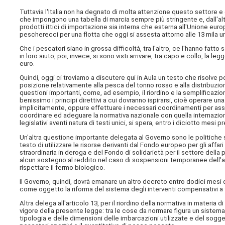
Tuttavia l'Italia non ha degnato di molta attenzione questo settore e c
che impongono una tabella di marcia sempre più stringente e, dall'alt
prodotti ittici di importazione sia interna che esterna all'Unione europea
pescherecci per una flotta che oggi si assesta attorno alle 13 mila un
Che i pescatori siano in grossa difficoltà, tra l'altro, ce l'hanno fat
in loro aiuto, poi, invece, si sono visti arrivare, tra capo e collo, la
euro.
Quindi, oggi ci troviamo a discutere qui in Aula un testo che risolve
posizione relativamente alla pesca del tonno rosso e alla distribuz
questioni importanti, come, ad esempio, il riordino e la semplificazion
benissimo i principi direttivi a cui dovranno ispirarsi, cioè operare
implicitamente, oppure effettuare i necessari coordinamenti per assic
coordinare ed adeguare la normativa nazionale con quella internazion
legislativi aventi natura di testi unici, si spera, entro i diciotto mesi pr
Un'altra questione importante delegata al Governo sono le politiche s
testo di utilizzare le risorse derivanti dal Fondo europeo per gli aff
straordinaria in deroga e del Fondo di solidarietà per il settore della p
alcun sostegno al reddito nel caso di sospensioni temporanee dell'a
rispettare il fermo biologico.
Il Governo, quindi, dovrà emanare un altro decreto entro dodici mesi 
come oggetto la riforma del sistema degli interventi compensativi a f
Altra delega all'articolo 13, per il riordino della normativa in materia 
vigore della presente legge: tra le cose da normare figura un sistema
tipologia e delle dimensioni delle imbarcazioni utilizzate e del sogge