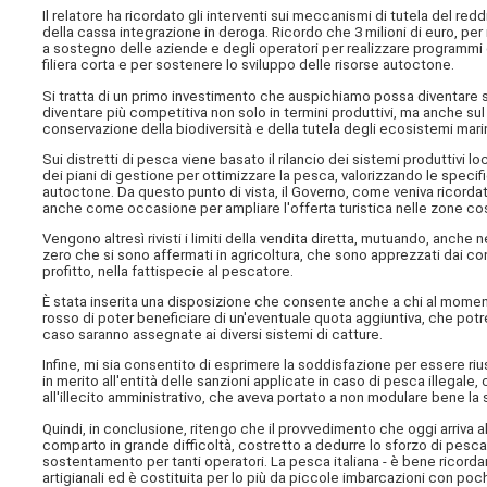
Il relatore ha ricordato gli interventi sui meccanismi di tutela del re
della cassa integrazione in deroga. Ricordo che 3 milioni di euro, per i
a sostegno delle aziende e degli operatori per realizzare programmi
filiera corta e per sostenere lo sviluppo delle risorse autoctone.
Si tratta di un primo investimento che auspichiamo possa diventare str
diventare più competitiva non solo in termini produttivi, ma anche sul
conservazione della biodiversità e della tutela degli ecosistemi marin
Sui distretti di pesca viene basato il rilancio dei sistemi produttivi
dei piani di gestione per ottimizzare la pesca, valorizzando le specific
autoctone. Da questo punto di vista, il Governo, come veniva ricordat
anche come occasione per ampliare l'offerta turistica nelle zone cost
Vengono altresì rivisti i limiti della vendita diretta, mutuando, anche 
zero che si sono affermati in agricoltura, che sono apprezzati dai c
profitto, nella fattispecie al pescatore.
È stata inserita una disposizione che consente anche a chi al momen
rosso di poter beneficiare di un'eventuale quota aggiuntiva, che pot
caso saranno assegnate ai diversi sistemi di catture.
Infine, mi sia consentito di esprimere la soddisfazione per essere rius
in merito all'entità delle sanzioni applicate in caso di pesca illega
all'illecito amministrativo, che aveva portato a non modulare bene la 
Quindi, in conclusione, ritengo che il provvedimento che oggi arriva a
comparto in grande difficoltà, costretto a dedurre lo sforzo di pesca
sostentamento per tanti operatori. La pesca italiana - è bene ricorda
artigianali ed è costituita per lo più da piccole imbarcazioni con poc