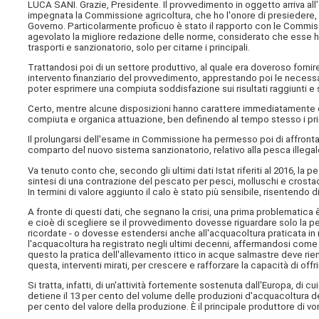
LUCA SANI. Grazie, Presidente. Il provvedimento in oggetto arriva all'
impegnata la Commissione agricoltura, che ho l'onore di presiedere, 
Governo. Particolarmente proficuo è stato il rapporto con le Commissio
agevolato la migliore redazione delle norme, considerato che esse hann
trasporti e sanzionatorio, solo per citarne i principali.
Trattandosi poi di un settore produttivo, al quale era doveroso fornir
intervento finanziario del provvedimento, apprestando poi le necessarie
poter esprimere una compiuta soddisfazione sui risultati raggiunti e s
Certo, mentre alcune disposizioni hanno carattere immediatamente ope
compiuta e organica attuazione, ben definendo al tempo stesso i princi
Il prolungarsi dell'esame in Commissione ha permesso poi di affront
comparto del nuovo sistema sanzionatorio, relativo alla pesca illegale
Va tenuto conto che, secondo gli ultimi dati Istat riferiti al 2016, la
sintesi di una contrazione del pescato per pesci, molluschi e crostac
In termini di valore aggiunto il calo è stato più sensibile, risentendo 
A fronte di questi dati, che segnano la crisi, una prima problematica è 
e cioè di scegliere se il provvedimento dovesse riguardare solo la p
ricordate - o dovesse estendersi anche all'acquacoltura praticata in 
l'acquacoltura ha registrato negli ultimi decenni, affermandosi come
questo la pratica dell'allevamento ittico in acque salmastre deve rient
questa, interventi mirati, per crescere e rafforzare la capacità di offri
Si tratta, infatti, di un'attività fortemente sostenuta dall'Europa, di cu
detiene il 13 per cento del volume delle produzioni d'acquacoltura d
per cento del valore della produzione. È il principale produttore di von