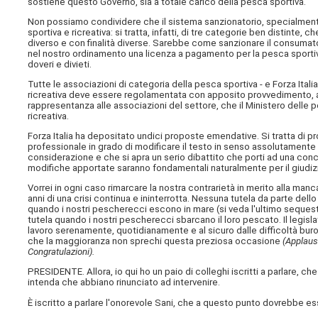
sostiene questo Governo, sia a totale carico della pesca sportiva.
Non possiamo condividere che il sistema sanzionatorio, specialmente 
sportiva e ricreativa: si tratta, infatti, di tre categorie ben distinte, 
diverso e con finalità diverse. Sarebbe come sanzionare il consumator
nel nostro ordinamento una licenza a pagamento per la pesca sportiva
doveri e divieti.
Tutte le associazioni di categoria della pesca sportiva - e Forza Itali
ricreativa deve essere regolamentata con apposito provvedimento, al 
rappresentanza alle associazioni del settore, che il Ministero delle p
ricreativa.
Forza Italia ha depositato undici proposte emendative. Si tratta di p
professionale in grado di modificare il testo in senso assolutamente 
considerazione e che si apra un serio dibattito che porti ad una concre
modifiche apportate saranno fondamentali naturalmente per il giudi
Vorrei in ogni caso rimarcare la nostra contrarietà in merito alla manc
anni di una crisi continua e ininterrotta. Nessuna tutela da parte dell
quando i nostri pescherecci escono in mare (si veda l'ultimo sequest
tutela quando i nostri pescherecci sbarcano il loro pescato. Il legislat
lavoro serenamente, quotidianamente e al sicuro dalle difficoltà bur
che la maggioranza non sprechi questa preziosa occasione
(Applausi
Congratulazioni).
PRESIDENTE. Allora, io qui ho un paio di colleghi iscritti a parlare, 
intenda che abbiano rinunciato ad intervenire.
È iscritto a parlare l'onorevole Sani, che a questo punto dovrebbe es