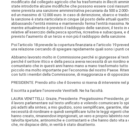
modificato dal collegato agricolo che ha trasformato in illeciti ammini
state introdotte alcune modifiche che possono essere così riassunte:
viene prevista una sanzione amministrativa pecuniaria da 500 a 2.000
ed un massimo di 12.000 euro. In caso di detenzione, sbarco e trasbordo
la sanzione è stata riarticolata in cinque (al posto delle attuali quat
abbassando l'entità minima e mantenendo ferma l'entità massima. Nel
mentre attualmente è previsto il raddoppio delle sanzioni, il testo i
relative all'esercizio della pesca sportiva, ricreativa e subacquea, e d
previsto l'aumento di un terzo e non più il raddoppio della sanzione.
Poi l'articolo 18 prevede la copertura finanziaria e l'articolo 19 pre
una relazione cercando di spiegare rapidamente quali sono i punti cen
Abbiamo lavorato molto in Commissione perché si giungesse al tes
perché il settore ittico e della pesca aveva necessità di un riordino 
comunitario che in questi anni hanno mano a mano trasformato tutto il
piccolo ma molto importante per l'economia del nostro Paese. Riteni
con tutti i membri della Commissione, di maggioranza e di opposizio
PRESIDENTE. Prendo atto che il Governo si riserva di intervenire nel 
È iscritta a parlare l'onorevole Venittelli. Ne ha facoltà.
LAURA VENITTELLI. Grazie, Presidente. Pregiatissimo Presidente, pregia
il lavoro parlamentare sul testo unificato e volendo comunicare lo spiri
più adatti alla sintesi, a mio giudizio, sono semplificare, garantire, ri
necessità di riordinare e quindi semplificare tutte le leggi vigenti che,
hanno creato, rimanendovi imprigionati, un vero e proprio labirinto no
talvolta ripetute, antinomiche e contrastanti e che hanno dato vita a c
che, mi dispiace dirlo, in verità è stato disattento.