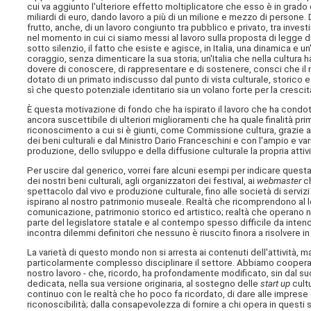
cui va aggiunto l'ulteriore effetto moltiplicatore che esso è in grado
miliardi di euro, dando lavoro a più di un milione e mezzo di persone.
frutto, anche, di un lavoro congiunto tra pubblico e privato, tra inve
nel momento in cui ci siamo messi al lavoro sulla proposta di legge 
sotto silenzio, il fatto che esiste e agisce, in Italia, una dinamica e
coraggio, senza dimenticare la sua storia; un'Italia che nella cultura 
dovere di conoscere, di rappresentare e di sostenere, consci che il 
dotato di un primato indiscusso dal punto di vista culturale, storico e
sì che questo potenziale identitario sia un volano forte per la crescit
È questa motivazione di fondo che ha ispirato il lavoro che ha condot
ancora suscettibile di ulteriori miglioramenti che ha quale finalità pri
riconoscimento a cui si è giunti, come Commissione cultura, grazie a
dei beni culturali e dal Ministro Dario Franceschini e con l'ampio e v
produzione, dello sviluppo e della diffusione culturale la propria atti
Per uscire dal generico, vorrei fare alcuni esempi per indicare ques
dei nostri beni culturali, agli organizzatori dei festival, ai
webmaster
ch
spettacolo dal vivo e produzione culturale, fino alle società di servizi d
ispirano al nostro patrimonio museale. Realtà che ricomprendono al lor
comunicazione, patrimonio storico ed artistico; realtà che operano
parte del legislatore statale e al contempo spesso difficile da inten
incontra dilemmi definitori che nessuno è riuscito finora a risolvere in v
La varietà di questo mondo non si arresta ai contenuti dell'attività, 
particolarmente complesso disciplinare il settore. Abbiamo cooperativ
nostro lavoro - che, ricordo, ha profondamente modificato, sin dal suo
dedicata, nella sua versione originaria, al sostegno delle
start up
cultu
continuo con le realtà che ho poco fa ricordato, di dare alle imprese 
riconoscibilità; dalla consapevolezza di fornire a chi opera in ques