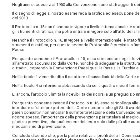
Negli anni successivi al 1950 alla Convenzione sono stati aggiunti dei
Il disegno di legge al nostro esame reca la ratifica ed esecuzione dei 
del 2013.
Il Protocollo n. 15 non è ancora in vigore a livello internazionale: è 
gli strumenti di ratifica, ma potrà entrare in vigore solo all'atto della f
Neanche il Protocollo n. 16, in vigore a livello internazionale, è stato
strumenti di ratifica, per questo secondo Protocollo è prevista la fi
Paese.
Per quanto concerne il Protocollo n. 15, esso si inserisce negli sforz
all'arretrato accumulato dalla Corte, nonché di adeguarne la struttur
cittadini, coprendo la Convenzione Paesi quali la Russia, la Turchia e
Nell'articolo 1 viene ribadito il carattere di sussidiarietà della Corte
Nell'articolo 4 si interviene abbassando da sei a quattro mesi il termi
E, ancora, l'articolo 5 limita la ricevibilità dei ricorsi a un pregiudizio 
Per quanto concerne invece il Protocollo n. 16, esso si ricollega alle
introdurre un'ulteriore potere della Corte europea, che gli Stati avreb
pareri consultivi non vincolanti sull'interpretazione della Convenzione
ricorre spesso, l'importanza della prevenzione per tutelare al meglio, 
giudizio preventivo, che può essere richiesto solo dalle più alte auto
meccanismo di prevenzione.
Concludo dicendo che, per la parte relativa ai profili della II Commis