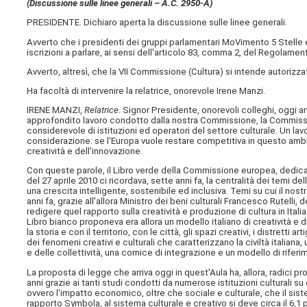
(Discussione sulle linee generali – A.C. 2950-A)
PRESIDENTE. Dichiaro aperta la discussione sulle linee generali.
Avverto che i presidenti dei gruppi parlamentari MoVimento 5 Stelle
iscrizioni a parlare, ai sensi dell'articolo 83, comma 2, del Regolamen
Avverto, altresì, che la VII Commissione (Cultura) si intende autorizzat
Ha facoltà di intervenire la relatrice, onorevole Irene Manzi.
IRENE MANZI,
Relatrice.
Signor Presidente, onorevoli colleghi, oggi a
approfondito lavoro condotto dalla nostra Commissione, la Commissio
considerevole di istituzioni ed operatori del settore culturale. Un la
considerazione: se l'Europa vuole restare competitiva in questo ambie
creatività e dell'innovazione.
Con queste parole, il Libro verde della Commissione europea, dedicato 
del 27 aprile 2010 ci ricordava, sette anni fa, la centralità dei temi dell
una crescita intelligente, sostenibile ed inclusiva. Temi su cui il nost
anni fa, grazie all'allora Ministro dei beni culturali Francesco Rutell
redigere quel rapporto sulla creatività e produzione di cultura in Itali
Libro bianco proponeva era allora un modello italiano di creatività e 
la storia e con il territorio, con le città, gli spazi creativi, i distretti 
dei fenomeni creativi e culturali che caratterizzano la civiltà italian
e delle collettività, una cornice di integrazione e un modello di rifer
La proposta di legge che arriva oggi in quest'Aula ha, allora, radici p
anni grazie ai tanti studi condotti da numerose istituzioni culturali s
ovvero l'impatto economico, oltre che sociale e culturale, che il sis
rapporto Symbola, al sistema culturale e creativo si deve circa il 6,1 pe