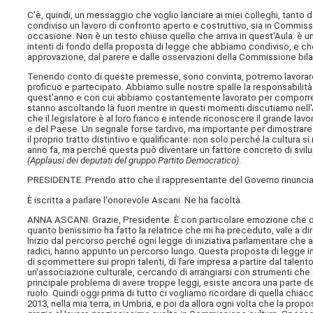
C'è, quindi, un messaggio che voglio lanciare ai miei colleghi, tanto
condiviso un lavoro di confronto aperto e costruttivo, sia in Commissi
occasione. Non è un testo chiuso quello che arriva in quest'Aula: è u
intenti di fondo della proposta di legge che abbiamo condiviso, e che
approvazione, dal parere e dalle osservazioni della Commissione bila
Tenendo conto di queste premesse, sono convinta, potremo lavorare
proficuo e partecipato. Abbiamo sulle nostre spalle la responsabilità
quest'anno e con cui abbiamo costantemente lavorato per comporre i
stanno ascoltando là fuori mentre in questi momenti discutiamo nell'
che il legislatore è al loro fianco e intende riconoscere il grande lav
e del Paese. Un segnale forse tardivo, ma importante per dimostrare c
il proprio tratto distintivo e qualificante: non solo perché la cultura si
anno fa, ma perché questa può diventare un fattore concreto di svilu
(Applausi dei deputati del gruppo Partito Democratico)
.
PRESIDENTE. Prendo atto che il rappresentante del Governo rinuncia 
È iscritta a parlare l'onorevole Ascani. Ne ha facoltà.
ANNA ASCANI. Grazie, Presidente. È con particolare emozione che og
quanto benissimo ha fatto la relatrice che mi ha preceduto, vale a dir
Inizio dal percorso perché ogni legge di iniziativa parlamentare che arr
radici, hanno appunto un percorso lungo. Questa proposta di legge i
di scommettere sui propri talenti, di fare impresa a partire dal talen
un'associazione culturale, cercando di arrangiarsi con strumenti che
principale problema di avere troppe leggi, esiste ancora una parte de
ruolo. Quindi oggi prima di tutto ci vogliamo ricordare di quella chiac
2013, nella mia terra, in Umbria, e poi da allora ogni volta che la p