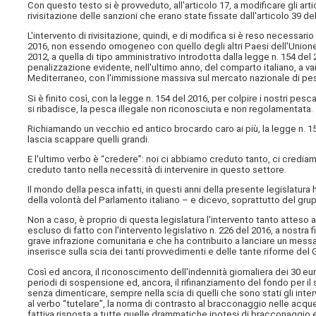
Con questo testo si è provveduto, all'articolo 17, a modificare gli ar
rivisitazione delle sanzioni che erano state fissate dall'articolo 39 de
L'intervento di rivisitazione, quindi, e di modifica si è reso necessar
2016, non essendo omogeneo con quello degli altri Paesi dell'Unione,
2012, a quella di tipo amministrativo introdotta dalla legge n. 154 de
penalizzazione evidente, nell'ultimo anno, del comparto italiano, a va
Mediterraneo, con l'immissione massiva sul mercato nazionale di pes
Si è finito così, con la legge n. 154 del 2016, per colpire i nostri pes
si ribadisce, la pesca illegale non riconosciuta e non regolamentata.
Richiamando un vecchio ed antico brocardo caro ai più, la legge n. 154 
lascia scappare quelli grandi.
E l'ultimo verbo è “credere”: noi ci abbiamo creduto tanto, ci credia
creduto tanto nella necessità di intervenire in questo settore.
Il mondo della pesca infatti, in questi anni della presente legislatura
della volontà del Parlamento italiano – e dicevo, soprattutto del gr
Non a caso, è proprio di questa legislatura l'intervento tanto atteso 
escluso di fatto con l'intervento legislativo n. 226 del 2016, a nostra
grave infrazione comunitaria e che ha contribuito a lanciare un messagg
inserisce sulla scia dei tanti provvedimenti e delle tante riforme del
Così ed ancora, il riconoscimento dell'indennità giornaliera dei 30 eu
periodi di sospensione ed, ancora, il rifinanziamento del fondo per i
senza dimenticare, sempre nella scia di quelli che sono stati gli inte
al verbo “tutelare”, la norma di contrasto al bracconaggio nelle acqu
fattiva risposta a tutte quelle drammatiche ipotesi di bracconaggio es