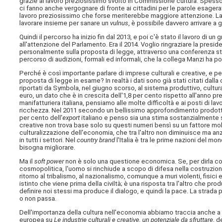
grazie al lavoro preziosissimo svolto in Commissione cultura. Spesso
ci fanno anche vergognare di fronte ai cittadini per le parole esagera
lavoro preziosissimo che forse meriterebbe maggiore attenzione. La 
lavorare insieme per sanare un
vulnus
, è possibile davvero arrivare a gr
Quindi il percorso ha inizio fin dal 2013, e poi c'è stato il lavoro di 
all'attenzione del Parlamento. Era il 2014. Voglio ringraziare la presid
personalmente sulla proposta di legge, attraverso una conferenza sta
percorso di audizioni, formali ed informali, che la collega Manzi ha po
Perché è così importante parlare di imprese culturali e creative, e pe
proposta di legge in esame? In realtà i dati sono già stati citati dal
riportati da Symbola, nel giugno scorso, al sistema produttivo, culturale
euro, un dato che è in crescita dell'1,8 per cento rispetto all'anno 
manifatturiera italiana, pensiamo alle molte difficoltà e ai posti di 
ricchezza. Nel 2011 secondo un bellissimo approfondimento prodot
per cento dell'
export
italiano e penso sia una stima sostanzialmente st
creative non trova base solo su questi numeri bensì su un fattore mol
culturalizzazione dell'economia, che tra l'altro non diminuisce ma anzi 
in tutti i settori. Nel
country brand
l'Italia è tra le prime nazioni del 
bisogna migliorare.
Ma il
soft power
non è solo una questione economica. Se, per dirla c
cosmopolitica, l'uomo si rinchiude a scopo di difesa nella costruzion
ritorno al tribalismo, al nazionalismo, comunque a muri violenti, fisici
istinto che viene prima della civiltà; è una risposta tra l'altro che pr
definire noi stessi ma produce il dialogo, e quindi la pace. La strad
o non passa.
Dell'importanza della cultura nell'economia abbiamo traccia anche a l
europea su
Le industrie culturali e creative, un potenziale da sfruttare
, d