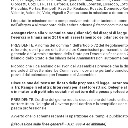
Giorgetti, Gozi, La Russa, Laforgia, Locatelli, Lorenzin, Losacco, Lotti
Pisicchio, Portas, Rampelli, Ravetto, Realacci, Rosato, Domenico Ross
Valente, Valentini, Velo, Vignali e Zampa sono in missione a decorrer
I deputati in missione sono complessivamente ottantacinque, come r
nell'
allegato A
al resoconto della seduta odierna
(Ulteriori comunicazi
Assegnazione alla V Commissione (Bilancio) dei disegni di legge 
l'esercizio finanziario 2016 e all'assestamento del bilancio dell
PRESIDENTE. A norma del comma 1 dell'articolo 72 del Regolamento, i
referente, con il parere di tutte le altre Commissioni permanenti e d
generale dell'Amministrazione dello Stato per l'esercizio finanziario
bilancio dello Stato e dei bilanci delle Amministrazioni autonome per
Ricordo che il calendario dei lavori dell'Assemblea prevede che la disc
mercoledì 27 settembre. Le Commissioni dovranno pertanto conclude
previsti dal calendario per l'esame dell'Assemblea.
Discussione del testo unificato delle proposte di legge: Catanoso
altri; Rampelli ed altri: Interventi per il settore ittico. Delegh
e in materia di politiche sociali nel settore della pesca profe
PRESIDENTE. L'ordine del giorno reca la discussione del testo unifica
settore ittico. Deleghe al Governo per il riordino e la semplificazion
pesca professionale.
Avverto che lo schema recante la ripartizione dei tempi è pubblicato 
(Discussione sulle linee generali – A.C. 338-A ed abbinate)