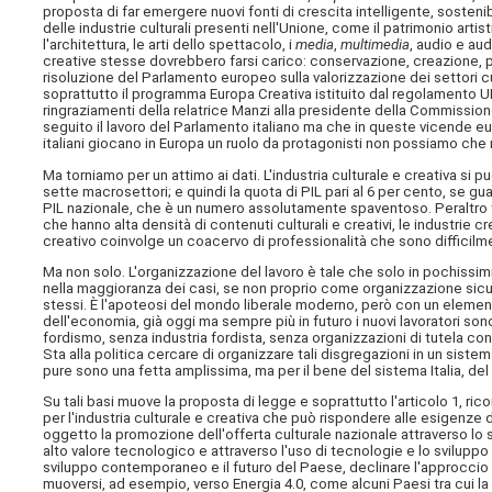
proposta di far emergere nuovi fonti di crescita intelligente, sostenibi
delle industrie culturali presenti nell'Unione, come il patrimonio artistic
l'architettura, le arti dello spettacolo, i
media
,
multimedia
, audio e aud
creative stesse dovrebbero farsi carico: conservazione, creazione, p
risoluzione del Parlamento europeo sulla valorizzazione dei settori cu
soprattutto il programma Europa Creativa istituito dal regolamento U
ringraziamenti della relatrice Manzi alla presidente della Commission
seguito il lavoro del Parlamento italiano ma che in queste vicende 
italiani giocano in Europa un ruolo da protagonisti non possiamo che 
Ma torniamo per un attimo ai dati. L'industria culturale e creativa si p
sette macrosettori; e quindi la quota di PIL pari al 6 per cento, se gua
PIL nazionale, che è un numero assolutamente spaventoso. Peraltro tale
che hanno alta densità di contenuti culturali e creativi, le industrie c
creativo coinvolge un coacervo di professionalità che sono difficilm
Ma non solo. L'organizzazione del lavoro è tale che solo in pochissimi
nella maggioranza dei casi, se non proprio come organizzazione sicu
stessi. È l'apoteosi del mondo liberale moderno, però con un elemen
dell'economia, già oggi ma sempre più in futuro i nuovi lavoratori sono
fordismo, senza industria fordista, senza organizzazioni di tutela 
Sta alla politica cercare di organizzare tali disgregazioni in un sistem
pure sono una fetta amplissima, ma per il bene del sistema Italia, de
Su tali basi muove la proposta di legge e soprattutto l'articolo 1, r
per l'industria culturale e creativa che può rispondere alle esigenze 
oggetto la promozione dell'offerta culturale nazionale attraverso lo s
alto valore tecnologico e attraverso l'uso di tecnologie e lo sviluppo
sviluppo contemporaneo e il futuro del Paese, declinare l'approccio 4
muoversi, ad esempio, verso Energia 4.0, come alcuni Paesi tra cui la