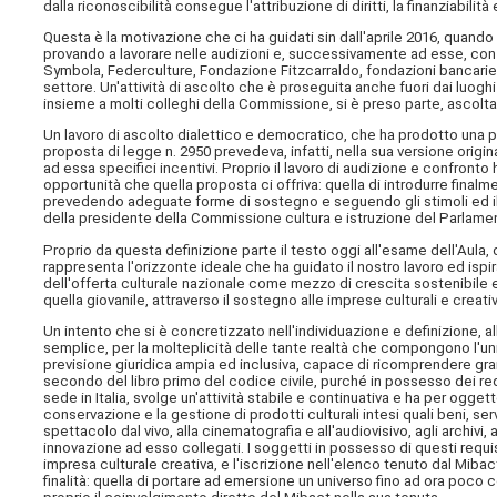
dalla riconoscibilità consegue l'attribuzione di diritti, la finanziabilit
Questa è la motivazione che ci ha guidati sin dall'aprile 2016, quand
provando a lavorare nelle audizioni e, successivamente ad esse, con i
Symbola, Federculture, Fondazione Fitzcarraldo, fondazioni bancari
settore. Un'attività di ascolto che è proseguita anche fuori dai luoghi ist
insieme a molti colleghi della Commissione, si è preso parte, ascolta
Un lavoro di ascolto dialettico e democratico, che ha prodotto una pr
proposta di legge n. 2950 prevedeva, infatti, nella sua versione origin
ad essa specifici incentivi. Proprio il lavoro di audizione e confronto
opportunità che quella proposta ci offriva: quella di introdurre finalme
prevedendo adeguate forme di sostegno e seguendo gli stimoli ed il 
della presidente della Commissione cultura e istruzione del Parlament
Proprio da questa definizione parte il testo oggi all'esame dell'Aula,
rappresenta l'orizzonte ideale che ha guidato il nostro lavoro ed ispir
dell'offerta culturale nazionale come mezzo di crescita sostenibile ed
quella giovanile, attraverso il sostegno alle imprese culturali e creati
Un intento che si è concretizzato nell'individuazione e definizione, al
semplice, per la molteplicità delle tante realtà che compongono l'uni
previsione giuridica ampia ed inclusiva, capace di ricomprendere gran
secondo del libro primo del codice civile, purché in possesso dei requi
sede in Italia, svolge un'attività stabile e continuativa e ha per oggett
conservazione e la gestione di prodotti culturali intesi quali beni, serviz
spettacolo dal vivo, alla cinematografia e all'audiovisivo, agli archivi,
innovazione ad esso collegati. I soggetti in possesso di questi requisi
impresa culturale creativa, e l'iscrizione nell'elenco tenuto dal Miba
finalità: quella di portare ad emersione un universo fino ad ora poco