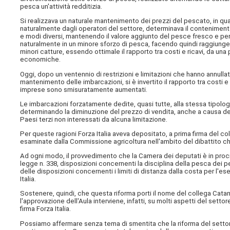
pesca un'attività redditizia.
Si realizzava un naturale mantenimento dei prezzi del pescato, in quan
naturalmente dagli operatori del settore, determinava il contenimento
e modi diversi, mantenendo il valore aggiunto del pesce fresco e pe
naturalmente in un minore sforzo di pesca, facendo quindi raggiung
minori catture, essendo ottimale il rapporto tra costi e ricavi, da una
economiche.
Oggi, dopo un ventennio di restrizioni e limitazioni che hanno annullato
mantenimento delle imbarcazioni, si è invertito il rapporto tra costi e
imprese sono smisuratamente aumentati.
Le imbarcazioni forzatamente dedite, quasi tutte, alla stessa tipo
determinando la diminuzione del prezzo di vendita, anche a causa de
Paesi terzi non interessati da alcuna limitazione.
Per queste ragioni Forza Italia aveva depositato, a prima firma del c
esaminate dalla Commissione agricoltura nell'ambito del dibattito che
Ad ogni modo, il provvedimento che la Camera dei deputati è in proci
legge n. 338, disposizioni concernenti la disciplina della pesca dei pes
delle disposizioni concernenti i limiti di distanza dalla costa per l'
Italia.
Sostenere, quindi, che questa riforma porti il nome del collega Catan
l'approvazione dell'Aula interviene, infatti, su molti aspetti del sett
firma Forza Italia.
Possiamo affermare senza tema di smentita che la riforma del settor