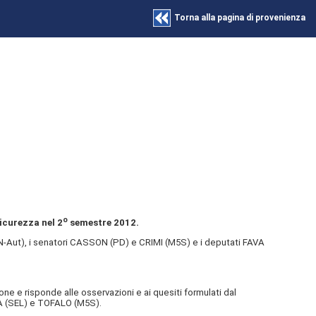
Torna alla pagina di provenienza
o
sicurezza nel 2
semestre 2012.
N-Aut), i senatori CASSON (PD) e CRIMI (M5S) e i deputati FAVA
ne e risponde alle osservazioni e ai quesiti formulati dal
A (SEL) e TOFALO (M5S).