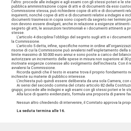
l'altro: procede alle indagini e agli esami con gli stessi poteri e le stes
pubblica amministrazione copie di atti e di documenti da essi custodit
Commissione stessa; può richiedere copie di atti e di documenti relati
inquirenti, nonché copie di atti e di documenti relativi a indagini e in
documenti trasmessi in copia sono coperti da segreto nei termini preci
non devono essere divulgati, anche in relazione a esigenze attinenti a
segreto gli atti, le assunzioni testimoniali e i documenti attinenti a pr
stesse.
L'articolo 4 disciplina l'obbligo del segreto sugli atti e i document
la Commissione.
L'articolo 5 detta, infine, specifiche norme in ordine all'organizzaz
risorse
di cui la Commissione può avvalersi nell'espletamento della s
limite massimo di 50.000 euro annui e sono poste a carico del bilanci
autorizzare un incremento delle spese in misura non superiore al 30 
motivate esigenze connesse allo svolgimento dell'inchiesta. Con il r
avvalersi la Commissione.
Ricorda quindi che il testo in esame trova il proprio fondamento nel
inchieste su materie di pubblico interesse.
L'inchiesta può quindi essere deliberata da una sola Camera, con at
Ai sensi del secondo comma del citato articolo 82 della Costituzio
gruppi, procede alle indagini e agli esami con gli stessi poteri e le ste
Alla luce di quanto evidenziato, formula una proposta di parere f
Nessun altro chiedendo di intervenire, il Comitato approva la propos
La seduta termina alle 16.