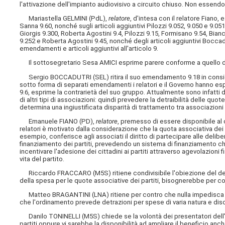
l'attivazione dell'impianto audiovisivo a circuito chiuso. Non essendov
Mariastella GELMINI (PdL),
relatore
, d'intesa con il relatore Fian
Sanna 9.60, nonché sugli articoli aggiuntivi Pilozzi 9.052, 9.050 e 9
Giorgis 9.300, Roberta Agostini 9.4, Pilozzi 9.15, Formisano 9.54, Bia
9.252 e Roberta Agostini 9.45, nonché degli articoli aggiuntivi Boccad
emendamenti e articoli aggiuntivi all'articolo 9.
Il sottosegretario Sesa AMICI esprime parere conforme a quello dei
Sergio BOCCADUTRI (SEL) ritira il suo emendamento 9.18 in consid
sotto forma di separati emendamenti i relatori e il Governo hanno e
9.6, esprime la contrarietà del suo gruppo. Attualmente sono infatti d
di altri tipi di associazioni: quindi prevedere la detraibilità delle quot
determina una ingiustificata disparità di trattamento tra associazioni 
Emanuele FIANO (PD),
relatore
, premesso di essere disponibile al
relatori è motivato dalla considerazione che la quota associativa dei p
esempio, conferisce agli associati il diritto di partecipare alle delib
finanziamento dei partiti, prevedendo un sistema di finanziamento che
incentivare l'adesione dei cittadini ai partiti attraverso agevolazioni
vita del partito.
Riccardo FRACCARO (M5S) ritiene condivisibile l'obiezione del deput
della spesa per le quote associative dei partiti, bisognerebbe per c
Matteo BRAGANTINI (LNA) ritiene per contro che nulla impedisca di 
che l'ordinamento prevede detrazioni per spese di varia natura e discip
Danilo TONINELLI (M5S) chiede se la volontà dei presentatori dell'e
partiti oppure vi sarebbe la disponibilità ad ampliare il beneficio anch