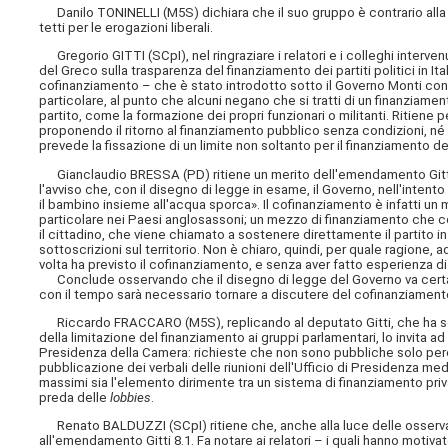
Danilo TONINELLI (M5S) dichiara che il suo gruppo è contrario alla p
tetti per le erogazioni liberali.
Gregorio GITTI (SCpI), nel ringraziare i relatori e i colleghi inter
del Greco sulla trasparenza del finanziamento dei partiti politici in I
cofinanziamento – che è stato introdotto sotto il Governo Monti con 
particolare, al punto che alcuni negano che si tratti di un finanziame
partito, come la formazione dei propri funzionari o militanti. Ritien
proponendo il ritorno al finanziamento pubblico senza condizioni, né li
prevede la fissazione di un limite non soltanto per il finanziamento de
Gianclaudio BRESSA (PD) ritiene un merito dell'emendamento Gitti 8
l'avviso che, con il disegno di legge in esame, il Governo, nell'intent
il bambino insieme all'acqua sporca». Il cofinanziamento è infatti un
particolare nei Paesi anglosassoni; un mezzo di finanziamento che cor
il cittadino, che viene chiamato a sostenere direttamente il partito in c
sottoscrizioni sul territorio. Non è chiaro, quindi, per quale ragione, 
volta ha previsto il cofinanziamento, e senza aver fatto esperienza 
Conclude osservando che il disegno di legge del Governo va certame
con il tempo sarà necessario tornare a discutere del cofinanziament
Riccardo FRACCARO (M5S), replicando al deputato Gitti, che ha sosten
della limitazione del finanziamento ai gruppi parlamentari, lo invita a
Presidenza della Camera: richieste che non sono pubbliche solo perché 
pubblicazione dei verbali delle riunioni dell'Ufficio di Presidenza med
massimi sia l'elemento dirimente tra un sistema di finanziamento priv
preda delle
lobbies
.
Renato BALDUZZI (SCpI) ritiene che, anche alla luce delle osserv
all'emendamento Gitti 8.1. Fa notare ai relatori – i quali hanno motiv