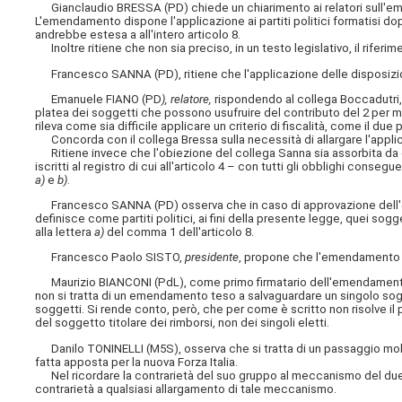
Gianclaudio BRESSA (PD) chiede un chiarimento ai relatori sull'em
L'emendamento dispone l'applicazione ai partiti politici formatisi dop
andrebbe estesa a all'intero articolo 8.
Inoltre ritiene che non sia preciso, in un testo legislativo, il riferime
Francesco SANNA (PD), ritiene che l'applicazione delle disposizion
Emanuele FIANO (PD
), relatore,
rispondendo al collega Boccadutri,
platea dei soggetti che possono usufruire del contributo del 2 per m
rileva come sia difficile applicare un criterio di fiscalità, come il due 
Concorda con il collega Bressa sulla necessità di allargare l'applic
Ritiene invece che l'obiezione del collega Sanna sia assorbita da qua
iscritti al registro di cui all'articolo 4 – con tutti gli obblighi consegu
a)
e
b)
.
Francesco SANNA (PD) osserva che in caso di approvazione dell'
definisce come partiti politici, ai fini della presente legge, quei sog
alla lettera
a)
del comma 1 dell'articolo 8.
Francesco Paolo SISTO,
presidente
, propone che l'emendamento si
Maurizio BIANCONI (PdL), come primo firmatario dell'emendamento,
non si tratta di un emendamento teso a salvaguardare un singolo sogg
soggetti. Si rende conto, però, che per come è scritto non risolve il
del soggetto titolare dei rimborsi, non dei singoli eletti.
Danilo TONINELLI (M5S), osserva che si tratta di un passaggio molt
fatta apposta per la nuova Forza Italia.
Nel ricordare la contrarietà del suo gruppo al meccanismo del due per m
contrarietà a qualsiasi allargamento di tale meccanismo.