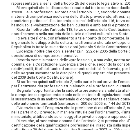
rappresentativa ai sensi dell'articolo 26 del decreto legislativo n. 20
Rileva quindi che le disposizioni recate dal testo sono riconducibili a
stessi – e le professioni. Ricorda che l'articolo 117, secondo comma
materie di competenza esclusiva dello Stato prevedendo, altresì, la pos
condizioni particolari di autonomia, ai sensi dell'articolo 116, terzo
ha incluso la «valorizzazione dei beni culturali e ambientali e promozi
Ricorda inoltre che l'articolo 118, terzo comma, della Costituzione, h
coordinamento nella materia della tutela dei beni culturali» tra Stato 
Rileva altresì che, con riferimento a tale riparto di competenze, la 
in generale lo sviluppo della cultura, ha affermato che tale sviluppo c
Repubblica in tutte le sue articolazioni (articolo 9 della Costituzione
Evidenzia inoltre che con la sentenza n. 232 del 2005 della Corte C
coesistenza di competenze normative.
Ricorda come la materia delle «professioni», a sua volta, rientra ne
comma, della Costituzione. Evidenzia altresì che, secondo la consolida
relativi profili, titoli abilitanti ed ordinamenti didattici, è riservata
delle Regioni unicamente la disciplina di quegli aspetti che present
del 2009 della Corte Costituzionale).
Si sofferma quindi sull'articolo 2, nella parte in cui prevede l'emana
per l'iscrizione dei professionisti in elenchi delle professioni culturali
Segnala l'opportunità che la suddetta previsione sia valutata alla l
la competenza regolamentare solo nelle materie di legislazione esclu
la sussistenza di un ambito materiale di competenza esclusiva consen
delle autonomie territoriali (sentenze n. 200 del 2009, n. 144 del 2013
Evidenzia altresì l'esigenza che la previsione di cui all'articolo 2,
nella parte in cui prevede, in maniera irrituale per l'ordinamento, «l'i
ministeriale, attribuendo ad un soggetto privato, seppure rappresent
Rileva che, al medesimo comma 2 dell'articolo 2, si precisa che «l'
certificazione della qualificazione professionale, rilasciata dalla ri
dell'articolo 26 del decreto legislativo 9 novembre 2007, n. 206, e su