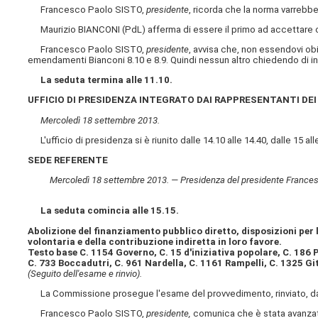
Francesco Paolo SISTO,
presidente
, ricorda che la norma varrebbe 
Maurizio BIANCONI (PdL) afferma di essere il primo ad accettare c
Francesco Paolo SISTO,
presidente
, avvisa che, non essendovi ob
emendamenti Bianconi 8.10 e 8.9. Quindi nessun altro chiedendo di inte
La seduta termina alle 11.10.
UFFICIO DI PRESIDENZA INTEGRATO DAI RAPPRESENTANTI DEI
Mercoledì 18 settembre 2013.
L'ufficio di presidenza si è riunito dalle 14.10 alle 14.40, dalle 15 alle
SEDE REFERENTE
Mercoledì 18 settembre 2013. — Presidenza del presidente Francesco 
La seduta comincia alle 15.15.
Abolizione del finanziamento pubblico diretto, disposizioni per l
volontaria e della contribuzione indiretta in loro favore.
Testo base C. 1154 Governo, C. 15 d'iniziativa popolare, C. 186 P
C. 733 Boccadutri, C. 961 Nardella, C. 1161 Rampelli, C. 1325 Git
(Seguito dell'esame e rinvio).
La Commissione prosegue l'esame del provvedimento, rinviato, da u
Francesco Paolo SISTO,
presidente,
comunica che è stata avanzata