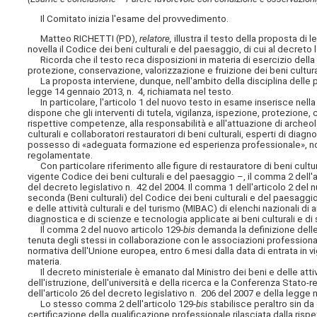
Il Comitato inizia l'esame del provvedimento.
Matteo RICHETTI (PD),
relatore,
illustra il testo della proposta d
novella il Codice dei beni culturali e del paesaggio, di cui al decreto l
Ricorda che il testo reca disposizioni in materia di esercizio della p
protezione, conservazione, valorizzazione e fruizione dei beni culturali
La proposta interviene, dunque, nell'ambito della disciplina delle pro
legge 14 gennaio 2013, n. 4, richiamata nel testo.
In particolare, l'articolo 1 del nuovo testo in esame inserisce nella 
dispone che gli interventi di tutela, vigilanza, ispezione, protezione,
rispettive competenze, alla responsabilità e all'attuazione di archeolo
culturali e collaboratori restauratori di beni culturali, esperti di diagn
possesso di «adeguata formazione ed esperienza professionale», nonch
regolamentate.
Con particolare riferimento alle figure di restauratore di beni cultural
vigente Codice dei beni culturali e del paesaggio –, il comma 2 dell'
del decreto legislativo n. 42 del 2004. Il comma 1 dell'articolo 2 del n
seconda (Beni culturali) del Codice dei beni culturali e del paesaggio 
e delle attività culturali e del turismo (MIBAC) di elenchi nazionali di
diagnostica e di scienze e tecnologia applicate ai beni culturali e di s
Il comma 2 del nuovo articolo 129-
bis
demanda la definizione delle 
tenuta degli stessi in collaborazione con le associazioni professional
normativa dell'Unione europea, entro 6 mesi dalla data di entrata in
materia.
Il decreto ministeriale è emanato dal Ministro dei beni e delle attivit
dell'istruzione, dell'università e della ricerca e la Conferenza Stato-r
dell'articolo 26 del decreto legislativo n. 206 del 2007 e della legge n
Lo stesso comma 2 dell'articolo 129-
bis
stabilisce peraltro sin d
certificazione della qualificazione professionale rilasciata dalla ri