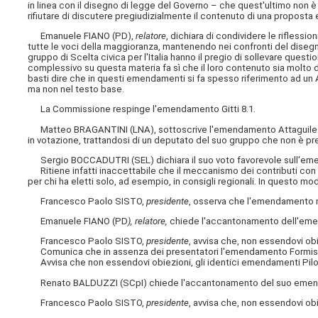
in linea con il disegno di legge del Governo – che quest'ultimo non è 
rifiutare di discutere pregiudizialmente il contenuto di una propost
Emanuele FIANO (PD),
relatore
, dichiara di condividere le riflessi
tutte le voci della maggioranza, mantenendo nei confronti del dise
gruppo di Scelta civica per l'Italia hanno il pregio di sollevare questio
complessivo su questa materia fa sì che il loro contenuto sia molto de
basti dire che in questi emendamenti si fa spesso riferimento ad un Aut
ma non nel testo base.
La Commissione respinge l'emendamento Gitti 8.1.
Matteo BRAGANTINI (LNA), sottoscrive l'emendamento Attaguile 8.2, 
in votazione, trattandosi di un deputato del suo gruppo che non è pr
Sergio BOCCADUTRI (SEL) dichiara il suo voto favorevole sull'em
Ritiene infatti inaccettabile che il meccanismo dei contributi con il 
per chi ha eletti solo, ad esempio, in consigli regionali. In questo mo
Francesco Paolo SISTO,
presidente
, osserva che l'emendamento mer
Emanuele FIANO (PD
), relatore,
chiede l'accantonamento dell'eme
Francesco Paolo SISTO,
presidente
, avvisa che, non essendovi ob
Comunica che in assenza dei presentatori l'emendamento Formisa
Avvisa che non essendovi obiezioni, gli identici emendamenti Piloz
Renato BALDUZZI (SCpI) chiede l'accantonamento del suo emen
Francesco Paolo SISTO,
presidente
, avvisa che, non essendovi ob