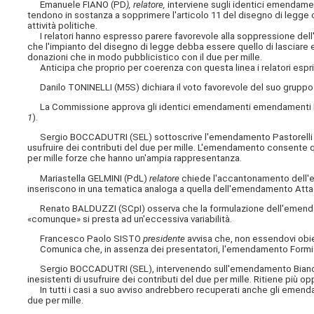
Emanuele FIANO (PD
), relatore,
interviene sugli identici emendament
tendono in sostanza a sopprimere l'articolo 11 del disegno di legge ch
attività politiche.
I relatori hanno espresso parere favorevole alla soppressione dell'a
che l'impianto del disegno di legge debba essere quello di lasciare e
donazioni che in modo pubblicistico con il due per mille.
Anticipa che proprio per coerenza con questa linea i relatori espri
Danilo TONINELLI (M5S) dichiara il voto favorevole del suo grupp
La Commissione approva gli identici emendamenti emendamenti Boschi
1
).
Sergio BOCCADUTRI (SEL) sottoscrive l'emendamento Pastorelli 8.6 c
usufruire dei contributi del due per mille. L'emendamento consente qu
per mille forze che hanno un'ampia rappresentanza.
Mariastella GELMINI (PdL)
relatore
chiede l'accantonamento dell'em
inseriscono in una tematica analoga a quella dell'emendamento Att
Renato BALDUZZI (SCpI) osserva che la formulazione dell'emendame
«comunque» si presta ad un'eccessiva variabilità.
Francesco Paolo SISTO
presidente
avvisa che, non essendovi obie
Comunica che, in assenza dei presentatori, l'emendamento Formis
Sergio BOCCADUTRI (SEL), intervenendo sull'emendamento Bianconi 
inesistenti di usufruire dei contributi del due per mille. Ritiene più 
In tutti i casi a suo avviso andrebbero recuperati anche gli emenda
due per mille.