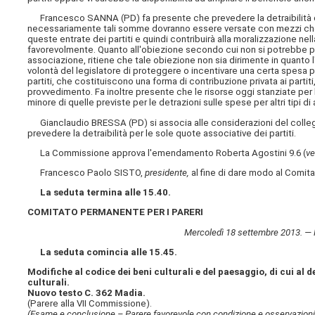
Francesco SANNA (PD) fa presente che prevedere la detraibilità de
necessariamente tali somme dovranno essere versate con mezzi che a
queste entrate dei partiti e quindi contribuirà alla moralizzazione ne
favorevolmente. Quanto all'obiezione secondo cui non si potrebbe preve
associazione, ritiene che tale obiezione non sia dirimente in quanto l
volontà del legislatore di proteggere o incentivare una certa spesa pr
partiti, che costituiscono una forma di contribuzione privata ai parti
provvedimento. Fa inoltre presente che le risorse oggi stanziate per 
minore di quelle previste per le detrazioni sulle spese per altri tipi 
Gianclaudio BRESSA (PD) si associa alle considerazioni del colleg
prevedere la detraibilità per le sole quote associative dei partiti.
La Commissione approva l'emendamento Roberta Agostini 9.6 (
ve
Francesco Paolo SISTO,
presidente,
al fine di dare modo al Comitat
La seduta termina alle 15.40.
COMITATO PERMANENTE PER I PARERI
Mercoledì 18 settembre 2013. —
La seduta comincia alle 15.45.
Modifiche al codice dei beni culturali e del paesaggio, di cui al 
culturali.
Nuovo testo C. 362 Madia.
(Parere alla VII Commissione).
(Esame e conclusione – Parere favorevole con condizione e osservazioni