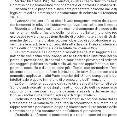
Matteo BRAGANTINI (LNA),
relatore,
illustra il testo definito dal
Commissione parlamentare monocamerale di inchiesta in materia di 
Ricorda che le proposte di inchiesta presentate nascono dall'esigenz
legislatura dalla Commissione parlamentare di inchiesta sui fenomeni 
2010.
Evidenzia che, per il fatto che il lavoro ricognitivo svolto dalla Co
dei fenomeni, le relazioni illustrative approvate sottolineano la necess
Ricorda che il testo unificato in esame si compone di cinque articol
sui fenomeni della diffusione delle merci contraffatte (merci che re
usurpative (ovvero riproduzioni illecite di prodotti tutelati da diritti
nonché del commercio abusivo, con l'obiettivo di approfondire e racc
verificare le ricadute e le potenzialità effettive del Piano strategico 
tema della contraffazione e della tutela del
made in Italy
.
La Commissione ha il compito di:accertare i risultati raggiunti e i limiti
nazionale che hanno reso inadeguate le azioni delle istituzioni nel c
poteri di prevenzione, di controllo e sanzionatori previsti dall'ordinam
dei soggetti pubblici coinvolti e alla valutazione approfondita di fatti
poteri di controllo e di repressione più efficaci, con particolare rifer
sistema statistico per definire la misura delle attività connesse alla
normativa applicate in altri Paesi membri dell'Unione europea e la congr
intellettuale e quelle in materia di promozione dell'invenzione.
La Commissione raccoglie dati sulle diverse realtà territoriali e dei 
Sono quindi indicati nel dettaglio i settori oggetto dell'indagine. In 
opportuno definire con maggiore determinatezza la fattispecie ivi pr
l'inciso «anche in riferimento agli aspetti organizzativi».
L'articolo 2 detta disposizioni concernenti la composizione dell
Presidente della Camera dei deputati, in proporzione al numero dei 
rappresentante per ciascun gruppo parlamentare. Il Presidente della
Commissione per la costituzione dell'ufficio di presidenza.
L'articolo 3 definisce, in conformità alla Costituzione ed alle previsi