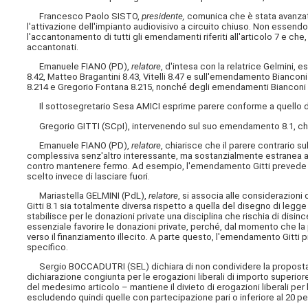
Francesco Paolo SISTO,
presidente,
comunica che è stata avanzata
l'attivazione dell'impianto audiovisivo a circuito chiuso. Non essendov
l'accantonamento di tutti gli emendamenti riferiti all'articolo 7 e c
accantonati.
Emanuele FIANO (PD),
relatore
, d'intesa con la relatrice Gelmini,
8.42, Matteo Bragantini 8.43, Vitelli 8.47 e sull'emendamento Bianco
8.214 e Gregorio Fontana 8.215, nonché degli emendamenti Bianconi 8.10
Il sottosegretario Sesa AMICI esprime parere conforme a quello dei
Gregorio GITTI (SCpI), intervenendo sul suo emendamento 8.1, chiede a
Emanuele FIANO (PD),
relatore
, chiarisce che il parere contrario 
complessiva senz'altro interessante, ma sostanzialmente estranea all
contro mantenere fermo. Ad esempio, l'emendamento Gitti prevede a
scelto invece di lasciare fuori.
Mariastella GELMINI (PdL),
relatore
, si associa alle considerazion
Gitti 8.1 sia totalmente diversa rispetto a quella del disegno di le
stabilisce per le donazioni private una disciplina che rischia di disin
essenziale favorire le donazioni private, perché, dal momento che la p
verso il finanziamento illecito. A parte questo, l'emendamento Gitti p
specifico.
Sergio BOCCADUTRI (SEL) dichiara di non condividere la proposta em
dichiarazione congiunta per le erogazioni liberali di importo superiore
del medesimo articolo – mantiene il divieto di erogazioni liberali pe
escludendo quindi quelle con partecipazione pari o inferiore al 20 pe