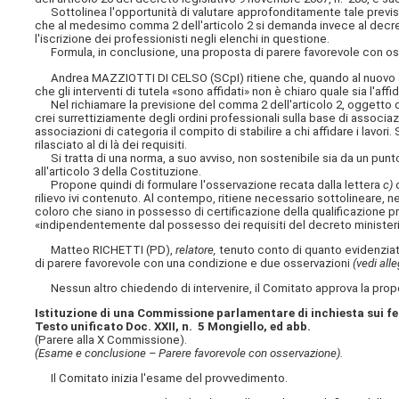
Sottolinea l'opportunità di valutare approfonditamente tale prevision
che al medesimo comma 2 dell'articolo 2 si demanda invece al decreto 
l'iscrizione dei professionisti negli elenchi in questione.
Formula, in conclusione, una proposta di parere favorevole con o
Andrea MAZZIOTTI DI CELSO (SCpI) ritiene che, quando al nuovo a
che gli interventi di tutela «sono affidati» non è chiaro quale sia l'af
Nel richiamare la previsione del comma 2 dell'articolo 2, oggetto 
crei surrettiziamente degli ordini professionali sulla base di associazi
associazioni di categoria il compito di stabilire a chi affidare i lavor
rilasciato al di là dei requisiti.
Si tratta di una norma, a suo avviso, non sostenibile sia da un punto 
all'articolo 3 della Costituzione.
Propone quindi di formulare l'osservazione recata dalla lettera
c)
rilievo ivi contenuto. Al contempo, ritiene necessario sottolineare, 
coloro che siano in possesso di certificazione della qualificazione pr
«indipendentemente dal possesso dei requisiti del decreto minister
Matteo RICHETTI (PD),
relatore,
tenuto conto di quanto evidenziat
di parere favorevole con una condizione e due osservazioni
(vedi alle
Nessun altro chiedendo di intervenire, il Comitato approva la propos
Istituzione di una Commissione parlamentare di inchiesta sui f
Testo unificato Doc. XXII, n. 5 Mongiello, ed abb.
(Parere alla X Commissione).
(Esame e conclusione – Parere favorevole con osservazione).
Il Comitato inizia l'esame del provvedimento.