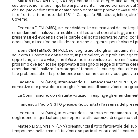
Matteo BRAGANTINI (LNA), replicando al sottosegretario Amici, so
suo avviso, non si può imputare ai parlamentari l'errore compiuto da
che nel provvedimento in esame sono contenute proroghe «assurde», q
fare fronte al terremoto del 1981 in Campania.
Ribadisce, infine, che 
Governo.
Federica DIENI (M5S), nel condividere le osservazioni del collega 
emendamenti finalizzati a modificare il testo del decreto-legge in e
presentati ed evidenzia che le parole del sottosegretario Amici conf
occasioni, a fare ricorso alla decretazione d'urgenza per risolvere i 
Elena CENTEMERO (FI-PdL), nel segnalare che gli emendamenti ritira
sollecita il Governo a considerare, in particolare, due problemi ogg
opportuno, a suo avviso, che il Governo intervenisse per commissari
prossimo ove non fosse approvato il disegno di legge di riforma delle 
emendamenti finalizzati a prorogare i termini di alcune graduatorie ad
tale problema che sta producendo un enorme contenzioso giudiziari
Federica DIENI (M5S), intervenendo sull'emendamento Nuti 1.1, di c
normative che prevedono deroghe in materia di assunzioni e progressi
La Commissione, con distinte votazioni, respinge gli emendamenti 
Francesco Paolo SISTO,
presidente
, constata l'assenza del presen
Federica DIENI (M5S), intervenendo sul proprio emendamento 1.8, ne 
degli idonei in graduatoria per sopperire alle carenze di organico de
Matteo BRAGANTINI (LNA) preannuncia il voto favorevole del suo g
temporanee nelle amministrazioni comporta ulteriori costi a carico de