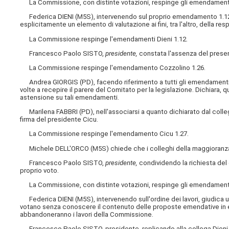
La Commissione, con distinte votazioni, respinge gli emendamenti D
Federica DIENI (M5S), intervenendo sul proprio emendamento 1.12, ne
esplicitamente un elemento di valutazione ai fini, tra l'altro, della res
La Commissione respinge l'emendamenti Dieni 1.12.
Francesco Paolo SISTO,
presidente,
constata l'assenza del present
La Commissione respinge l'emendamento Cozzolino 1.26.
Andrea GIORGIS (PD), facendo riferimento a tutti gli emendamenti a
volte a recepire il parere del Comitato per la legislazione. Dichiara, q
astensione su tali emendamenti.
Marilena FABBRI (PD), nell'associarsi a quanto dichiarato dal collega
firma del presidente Cicu.
La Commissione respinge l'emendamento Cicu 1.27.
Michele DELL'ORCO (M5S) chiede che i colleghi della maggioranza r
Francesco Paolo SISTO,
presidente,
condividendo la richiesta del c
proprio voto.
La Commissione, con distinte votazioni, respinge gli emendamenti
Federica DIENI (M5S), intervenendo sull'ordine dei lavori, giudica una
votano senza conoscere il contenuto delle proposte emendative in e
abbandoneranno i lavori della Commissione.
Francesco Paolo SISTO, presidente, replicando alla collega Dieni, r