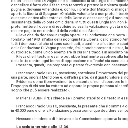
è con l'assassinio Di Vagno che si consolida la strategia della viole
cancellare il fatto che il fascismo teorizzò e praticò la violenza quale 
pugnale, Giovanni Amendola e, con lui, il prete don Minzoni di mangan
aperto la libertà di Spagna». «Omicidio volontario e non preterinten
durissima critica alla sentenza della Corte di cassazione) e il medic
sussistenza della volontà omicidiaria. In tutti questi lunghi anni non è
pretermettere il dovere di restituire ad essi la valutazione giusta e d
essere pagato nei confronti della verità della Storia.
Rileva che da decenni in Puglia opera una Fondazione che porta il no
fondato nel 1943, all'alba della riconquistata Libertà, dallo storico A
tutti i democratici che si sono sacrificati, alcuni fino all'estremo sacr
della Fondazione Di Vagno possiede, fra le poche presenti in Italia, l
custodisce, come unico esemplare di cui si ha
traccia in assoluto ne
Rileva che il testo in esame potrebbe finalmente assolvere alla fun
della lotta contro ogni forma di oppressione e affinché sia cancellata
Presenta, quindi, una proposta di parere favorevole con osservaz
Francesco Paolo SISTO,
presidente
, sottolinea l'importanza del 
una parte, onora il Meridione e, dall'altra parte, dà il giusto valore al nobi
Evidenzia come il provvedimento consenta di non disperdere le tra
l'impegno di chi non ha esitato ad esporre la propria persona al sacri
sogno che può essere realizzato».
Marilena FABBRI (PD) chiede se il premio stabilito dal testo in esam
Francesco Paolo SISTO,
presidente
, fa presente che il comma 4 d
in 40.000 euro e che la Fondazione possa comunque decidere se riparti
Nessuno chiedendo di intervenire, la Commissione approva la propos
La seduta termina alle 13.30.