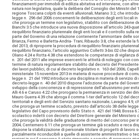
finanziamenti per immobili di edilizia abitativa ed interviene, con altr
natura non legislativa, quale la delibera del Consiglio dei Ministri de
regione Toscana colpiti da eventi alluvionali; Mariano 3.2, che introd
legge n. 296 del 2006 concernenti le deliberazioni degli enti locali in 
che proroga un termine non legislativo, stabilito con deliberazione dell'
Bianchi 3.5 che introduce una nuova disposizione all'articolo 243-
qua
riequilibrio finanziario pluriennale degli enti locali e il controllo su
parte del Governo di una relazione contenente l'ammontare delle som
Brianza, Fermo e Barletta-Andria- Trani; Ribaudo 3.8, che estende la fa
del 2013, di riproporre la procedura di riequilibrio finanziario plurien
riequilibrio finanziario; l'articolo aggiuntivo Colletti 3-
bis
.02 che dispon
Oliano 4.24 e Rotta 4.38 che estendono le competenze di vigilanza dell
n. 201 del 2011 alle imprese esercenti le attività di noleggio con co
termine di natura regolamentare stabilito dal decreto del President
dei lavori pubblici, di cui al decreto legislativo n. 163 del 2006; Cape
ministeriale 15 novembre 2013 in materia di nuove procedure di comuni
legge n. 21 del 1992 introduce una disciplina in materia di servizio 
decreto-legge n. 40 del 2010 dispone l'adozione da parte del Governo
sviluppo della concorrenza e di repressione dell'abusivismo per evitar
Alli 4.6 e Caruso 4.22 che prorogano la permanenza in servizio dei di
Mauro Guerra 4.39 che abroga il comma 1-ter dell'articolo 12 del decr
territoriali e degli enti del Servizio sanitario nazionale; Lavagno 4.9,
che proroga un termine scaduto, previsto dall'articolo 38 delle legge
legislativo del Capo provvisorio dello Stato n. 421 del 1948; Bossa 6
scolastico indetti con decreto del Direttore generale del Ministero de
che proroga la validità delle graduatorie di merito del concorso per i
2004; Centemero 6.11 che proroga un termine già scaduto e reca dispo
dispone la stabilizzazione di personale titolare di progetti di lavoro 
parzialmente riconducibili a quelle di assistente amministrativo o te
regioni in cui il concorso è stato rinnovato a seguito di pronuncia gi