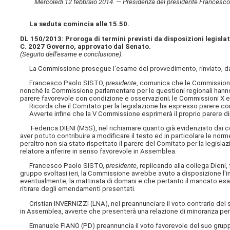
Mercoledì 12 febbraio 2014. — Presidenza del presidente Francesco P
La seduta comincia alle 15.50.
DL 150/2013: Proroga di termini previsti da disposizioni legislat
C. 2027 Governo, approvato dal Senato.
(Seguito dell'esame e conclusione).
La Commissione prosegue l'esame del provvedimento, rinviato, da u
Francesco Paolo SISTO,
presidente
, comunica che le Commissioni II
nonché la Commissione parlamentare per le questioni regionali hann
parere favorevole con condizione e osservazioni; le Commissioni X 
Ricorda che il Comitato per la legislazione ha espresso parere con
Avverte infine che la V Commissione esprimerà il proprio parere d
Federica DIENI (M5S), nel richiamare quanto già evidenziato dai col
aver potuto contribuire a modificare il testo ed in particolare le norm
peraltro non sia stato rispettato il parere del Comitato per la legisl
relatore a riferire in senso favorevole in Assemblea.
Francesco Paolo SISTO,
presidente
, replicando alla collega Dieni
gruppo svoltasi ieri, la Commissione avrebbe avuto a disposizione l'
eventualmente, la mattinata di domani e che pertanto il mancato esa
ritirare degli emendamenti presentati.
Cristian INVERNIZZI (LNA), nel preannunciare il voto contrario del s
in Assemblea, avverte che presenterà una relazione di minoranza per 
Emanuele FIANO (PD) preannuncia il voto favorevole del suo gruppo s