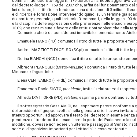
comma 1, del decreto-legge n. 179 del 2012; l'articolo aggiuntivo Vale
del decreto-legge n. 159 del 2007 che, ai fini del funzionamento del 
fini di lucro, ha istituito un fondo con una dotazione di 3 milioni di eu
e di ricerca e formazione, intervenendo quindi su un termine già scadu
di carattere generale, quali l'articolo 3, comma 1, della legge n. 90 d
e la disciplina delle espressioni delle preferenze nelle elezioni eur
13.09, che reca misure a favore delle istituzioni scolastiche nella regi
Comunica che è da considerarsi irricevibile l'emendamento Aiello pr
Emanuele FIANO (PD) comunica il ritiro di tutte le proposte emenda
Andrea MAZZIOTTI DI CELSO (SCpI) comunica il ritiro di tutte le p
Dorina BIANCHI (NCD) comunica il ritiro di tutte le proposte emend
Albrecht PLANGGER (Misto-Min.Ling.) comunica il ritiro di tutte le
Minoranze linguistiche.
Elena CENTEMERO (FI-PdL) comunica il ritiro di tutte le proposte e
Francesco Paolo SISTO,
presidente
, invita il relatore ed il rappr
Alfredo D'ATTORRE (PD),
relatore,
esprime parere contrario su tu
Il sottosegretario Sesa AMICI, nell'esprimere parere conforme a quel
dei presidenti di gruppo svoltasi nella giornata di ieri, aveva invitato
ritenuti opportuni, ad approvare il testo del decreto in esame senza
pendenza di tre decreti da esaminare da parte del Parlamento la cui
modifiche, dovesse richiedere un ulteriore passaggio al Senato, risch
serie di disposizioni importanti per i cittadini in esso contenute.