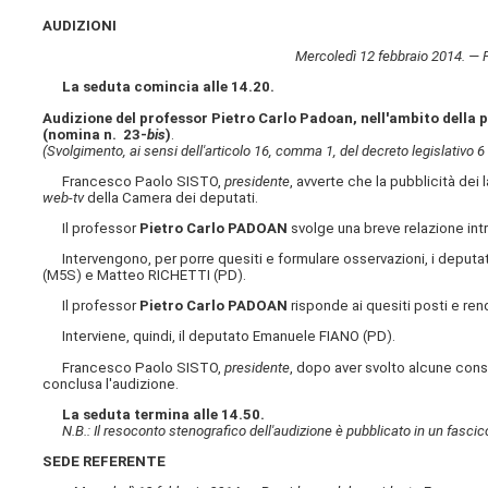
AUDIZIONI
Mercoledì 12 febbraio 2014. — 
La seduta comincia alle 14.20.
Audizione del professor Pietro Carlo Padoan, nell'ambito della p
(nomina n. 23-
bis
)
.
(Svolgimento, ai sensi dell'articolo 16, comma 1, del decreto legislativo 
Francesco Paolo SISTO,
presidente
, avverte che la pubblicità dei
web-tv
della Camera dei deputati.
Il professor
Pietro Carlo PADOAN
svolge una breve relazione intr
Intervengono, per porre quesiti e formulare osservazioni, i dep
(M5S) e Matteo RICHETTI (PD).
Il professor
Pietro Carlo PADOAN
risponde ai quesiti posti e rend
Interviene, quindi, il deputato Emanuele FIANO (PD).
Francesco Paolo SISTO,
presidente
, dopo aver svolto alcune consi
conclusa l'audizione.
La seduta termina alle 14.50.
N.B.: Il resoconto stenografico dell'audizione è pubblicato in un fascic
SEDE REFERENTE