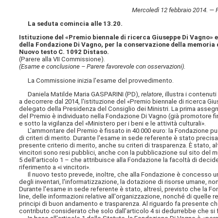
Mercoledì 12 febbraio 2014. — 
La seduta comincia alle 13.20.
Istituzione del «Premio biennale di ricerca Giuseppe Di Vagno» e 
della Fondazione Di Vagno, per la conservazione della memoria 
Nuovo testo C. 1092 Distaso.
(Parere alla VII Commissione).
(Esame e conclusione – Parere favorevole con osservazioni).
La Commissione inizia l'esame del provvedimento.
Daniela Matilde Maria GASPARINI (PD),
relatore
, illustra i conten
a decorrere dal 2014, l'istituzione del «Premio biennale di ricerca Gi
delegato della Presidenza del Consiglio dei Ministri. La prima asseg
del Premio è individuato nella Fondazione Di Vagno (già promotore fino
e sotto la vigilanza del «Ministero per i beni e le attività culturali».
L'ammontare del Premio è fissato in 40.000 euro: la Fondazione può
di criteri di merito. Durante l'esame in sede referente è stato precis
presente criterio di merito, anche su criteri di trasparenza. È stato, alt
vincitori sono resi pubblici, anche con la pubblicazione sul sito del
5 dell'articolo 1 – che attribuisce alla Fondazione la facoltà di decid
riferimento a «i vincitori».
Il nuovo testo prevede, inoltre, che alla Fondazione è concesso un c
degli inventari, l'informatizzazione, la dotazione di risorse umane, non
Durante l'esame in sede referente è stato, altresì, previsto che la F
line, delle informazioni relative all'organizzazione, nonché di quelle rel
principi di buon andamento e trasparenza. Al riguardo fa presente c
contributo considerato che solo dall'articolo 4 si dedurrebbe che si f