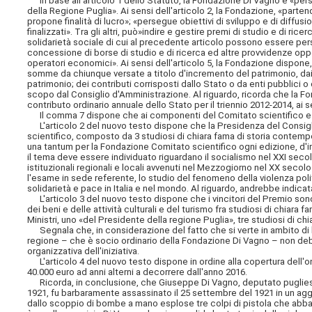
In base all'articolo 1 dello Statuto, la Fondazione Di Vagno è «perso
della Regione Puglia». Ai sensi dell'articolo 2, la Fondazione, «parten
propone finalità di lucro»; «persegue obiettivi di sviluppo e di diffusio
finalizzati». Tra gli altri, può»indire e gestire premi di studio e di ri
solidarietà sociale di cui al precedente articolo possono essere per
concessione di borse di studio e di ricerca ed altre provvidenze opp
operatori economici». Ai sensi dell'articolo 5, la Fondazione dispone, 
somme da chiunque versate a titolo d'incremento del patrimonio, dai
patrimonio; dei contributi corrisposti dallo Stato o da enti pubblici
scopo dal Consiglio d'Amministrazione. Al riguardo, ricorda che la Fond
contributo ordinario annuale dello Stato per il triennio 2012-2014, ai s
Il comma 7 dispone che ai componenti del Comitato scientifico e dell
L'articolo 2 del nuovo testo dispone che la Presidenza del Consigli
scientifico, composto da 3 studiosi di chiara fama di storia contemp
una tantum per la Fondazione Comitato scientifico ogni edizione, d'i
il tema deve essere individuato riguardano il socialismo nel XXI secolo
istituzionali regionali e locali avvenuti nel Mezzogiorno nel XX secolo
l'esame in sede referente, lo studio del fenomeno della violenza politi
solidarietà e pace in Italia e nel mondo. Al riguardo, andrebbe indicata
L'articolo 3 del nuovo testo dispone che i vincitori del Premio sono 
dei beni e delle attività culturali e del turismo fra studiosi di chiar
Ministri, uno «del Presidente della regione Puglia», tre studiosi di c
Segnala che, in considerazione del fatto che si verte in ambito di 
regione – che è socio ordinario della Fondazione Di Vagno – non de
organizzativa dell'iniziativa.
L'articolo 4 del nuovo testo dispone in ordine alla copertura dell'on
40.000 euro ad anni alterni a decorrere dall'anno 2016.
Ricorda, in conclusione, che Giuseppe Di Vagno, deputato pugliese, e
1921, fu barbaramente assassinato il 25 settembre del 1921 in un agg
dallo scoppio di bombe a mano esplose tre colpi di pistola che abbatt