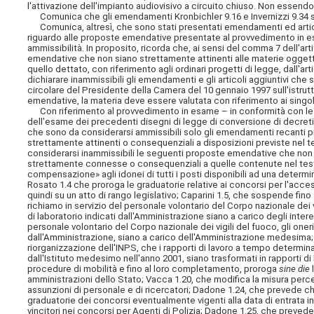
l'attivazione dell'impianto audiovisivo a circuito chiuso. Non essendov
Comunica che gli emendamenti Kronbichler 9.16 e Invernizzi 9.34 sono
Comunica, altresì, che sono stati presentati emendamenti ed articol
riguardo alle proposte
emendative presentate al provvedimento in esam
ammissibilità. In proposito, ricorda che, ai sensi del comma 7 dell'art
emendative che non siano strettamente attinenti alle materie oggetto d
quello dettato, con riferimento agli ordinari progetti di legge, dall'a
dichiarare inammissibili gli emendamenti e gli articoli aggiuntivi che 
circolare del Presidente della Camera del 10 gennaio 1997 sull'istruttor
emendative, la materia deve essere valutata con riferimento ai singol
Con riferimento al provvedimento in esame – in conformità con le v
dell'esame dei precedenti disegni di legge di conversione di decreti-
che sono da considerarsi ammissibili solo gli emendamenti recanti pr
strettamente attinenti o consequenziali a disposizioni previste nel te
considerarsi inammissibili le seguenti proposte emendative che non r
strettamente connesse o consequenziali a quelle contenute nel test
compensazione» agli idonei di tutti i posti disponibili ad una determin
Rosato 1.4 che proroga le graduatorie relative ai concorsi per l'access
quindi su un atto di rango legislativo; Caparini 1.5, che sospende fino
richiamo in servizio del personale volontario del Corpo nazionale dei 
di laboratorio indicati dall'Amministrazione siano a carico degli intere
personale volontario del Corpo nazionale dei vigili del fuoco, gli oneri
dall'Amministrazione, siano a carico dell'Amministrazione medesima; 
riorganizzazione dell'INPS, che i rapporti di lavoro a tempo determina
dall'Istituto medesimo nell'anno 2001, siano trasformati in rapporti 
procedure di mobilità e fino al loro completamento, proroga
sine die
amministrazioni dello Stato; Vacca 1.20, che modifica la misura perce
assunzioni di personale e di ricercatori; Dadone 1.24, che prevede che
graduatorie dei concorsi eventualmente vigenti alla data di entrata 
vincitori nei concorsi per Agenti di Polizia; Dadone 1.25, che prevede 