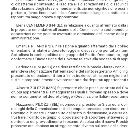
di dibatterne il contenuto, è lasciata alla discrezionalità di ciascu
alla votazione degli stessi emendamenti, ciò non significa che essi
pertanto, i lavori finora svolti dalla Commissione, lungi dal costituir
rapporti tra maggioranza e opposizione.
Elena CENTEMERO (FI-PdL), in relazione a quanto affermato dalla col
le proposte emendative all'esame della Commissione sostenendo con
opposizioni come peraltro avvenuto in occasione dell'esame della pr
amministrazione.
Emanuele FIANO (PD), in relazione a quanto affermato dalla collega 
emendamenti relativi al decreto-legge in discussione per tutto il temp
Sottolinea la scelta politica del gruppo del Partito Democratico, leg
conformarsi all'indicazione del Governo relativa alla necessità di ap
Federica DIENI (M5S) desidera rettificare la parola «farsa» con cui av
intendeva stigmatizzare l'affermazione del sottosegretario Amici rig
presentato emendamenti non a fini ostruzionistici ma per migliorare il 
tutte le proposte emendative presentate dai deputati appartenenti 
Alberto ZOLEZZI (M5S) fa presente che la prassi adottata dal Gover
gruppi appartenenti alla maggioranza i quali si trovano spesso a do
norme contenute nel decreto-legge «Destinazione Italia» recentem
Nazzareno PILOZZI (SEL) riconosce al presidente Sisto ed ai colleg
colleghi della Commissione tutto il tempo necessario per discutere 
Governo di blindare il contenuto del testo in discussione, a causa del
frustrare il diritto dei gruppi di opposizione di apportare, attraverso 
contenuto del provvedimento in esame. Auspica che il nuovo Preside
prossime ore, abbiano un atteggiamento diverso sul tema della decr