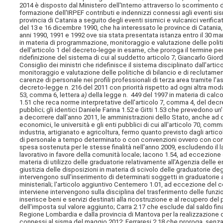
2014 è disposto dal Ministero dell'Interno attraverso lo scorrimento 
formazione dell'IRPEF contributi e indennizzi connessi agli eventi sis
provincia di Catania a
seguito degli eventi sismici e vulcanici verificat
del 13 e 16 dicembre 1990, che ha interessato le province di Catania,
anni 1990, 1991 e 1992 ove sia stata presentata istanza entro il 30 ma
in materia di programmazione, monitoraggio e valutazione delle polit
dell'articolo 1 del decreto-legge in esame, che proroga il termine pe
ridefinizione del sistema di cui al suddetto articolo 7; Giancarlo Gi
Consiglio dei ministri che ridefinisce il sistema disciplinato dall'art
monitoraggio e valutazione delle politiche di bilancio e di reclutamen
carenze di personale nei profili professionali di terza area tramite l'a
decreto-legge n. 216 del 2011 con priorità rispetto ad ogni altra mod
53, comma 6, lettera
a)
della legge n. 449 del 1997 in materia di calc
1.51 che reca norme interpretative dell'articolo 7, comma 4, del decr
pubblici; gli identici Daniele Farina 1.52 e Gitti 1.53 che prevedono u
a decorrere dall'anno 2011, le amministrazioni dello Stato, anche ad 
economici, le università e gli enti pubblici di cui all'articolo 70, co
industria, artigianato e agricoltura, fermo quanto previsto dagli artic
di personale a tempo determinato o con convenzioni ovvero con contra
spesa sostenuta per le stesse finalità nell'anno 2009, escludendo il l
lavorativo in favore della comunità locale; Iacono 1.54, ad eccezione 
materia di utilizzo delle graduatorie relativamente all'Agenzia delle
giustizia delle disposizioni in materia di scivolo delle graduatorie d
intervengono sull'inserimento di determinati soggetti in graduatorie 
ministeriali; l'articolo aggiuntivo Centemero 1.01, ad eccezione del
interviene intervengono sulla disciplina del trasferimento delle funzio
inserisce beni e servizi destinati alla ricostruzione e al recupero del 
dell'imposta sul valore aggiunto; Carra 2.17 che esclude dal saldo finanz
Regione Lombardia e dalla provincia di Mantova per la realizzazione di
connessi al sisma del maggio 2012; Ferraresi 2.18 che proroga, senza