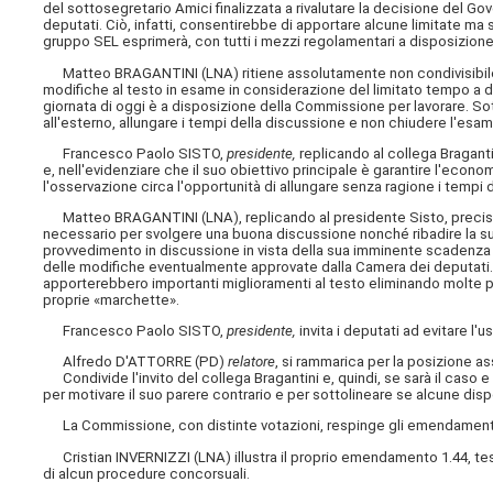
del sottosegretario Amici finalizzata a rivalutare la decisione del 
deputati. Ciò, infatti, consentirebbe di apportare alcune limitate ma 
gruppo SEL esprimerà, con tutti i mezzi regolamentari a disposizione
Matteo BRAGANTINI (LNA) ritiene assolutamente non condivisibile l'
modifiche al testo in esame in considerazione del limitato tempo a di
giornata di oggi è a disposizione della Commissione per lavorare. S
all'esterno, allungare i tempi della discussione e non chiudere l'esa
Francesco Paolo SISTO,
presidente,
replicando al collega Bragant
e, nell'evidenziare che il suo obiettivo principale è garantire l'econo
l'osservazione circa l'opportunità di allungare senza ragione i tempi 
Matteo BRAGANTINI (LNA), replicando al presidente Sisto, precisa c
necessario per svolgere una buona discussione nonché ribadire la sua 
provvedimento in discussione in vista della sua imminente scadenza 
delle modifiche eventualmente approvate dalla Camera dei deputati.
apporterebbero importanti miglioramenti al testo eliminando molte p
proprie «marchette».
Francesco Paolo SISTO,
presidente,
invita i deputati ad evitare l'
Alfredo D'ATTORRE (PD)
relatore
, si rammarica per la posizione a
Condivide l'invito del collega Bragantini e, quindi, se sarà il caso e 
per motivare il suo parere contrario e per sottolineare se alcune dis
La Commissione, con distinte votazioni, respinge gli emendamenti Fr
Cristian INVERNIZZI (LNA) illustra il proprio emendamento 1.44, t
di alcun procedure concorsuali.