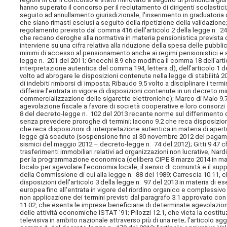
hanno superato il concorso per il reclutamento di dirigenti scolastici
seguito ad annullamento giurisdizionale, l'inserimento in graduatoria
che siano rimasti esclusi a seguito della ripetizione della validazio
regolamento previsto dal comma 416 dell'articolo 2 della legge n. 244
che recano deroghe alla normativa in materia pensionistica prevista d
interviene su una cifra relativa alla riduzione della spesa delle pubbli
minimi di accesso al pensionamento anche ai regimi pensionistici e a
legge n. 201 del 2011; Gnecchi 8.9 che modifica il comma 18 dell'art
interpretazione autentica del comma 194, lettera d), dell'articolo 1 de
volto ad abrogare le disposizioni contenute nella legge di stabilità 20
di indebiti rimborsi di imposta; Ribaudo 9.5 volto a disciplinare i termin
differire l'entrata in vigore di disposizioni contenute in un decreto 
commercializzazione delle sigarette elettroniche); Marco di Maio 9.7 
agevolazione fiscale a favore di società cooperative e loro consorzi co
8 del decreto-legge n. 102 del 2013 recante norme sul differimento de
senza prevedere proroghe di termini; Iacono 9.2 che reca disposizion
che reca disposizioni di interpretazione autentica in materia di apertur
legge già scaduto (sospensione fino al 30 novembre 2012 del pagament
sismici del maggio 2012 – decreto-legge n. 74 del 2012); Gitti 9.47 ch
trasferimenti immobiliari relativi ad organizzazioni non lucrative; Nar
per la programmazione economica (delibera CIPE 8 marzo 2014 in mater
locali» per agevolare l'economia locale, il senso di comunità e il sup
della Commissione di cui alla legge n. 88 del 1989; Carrescia 10.11, 
disposizioni dell'articolo 3 della legge n. 97 del 2013 in materia di eser
europea fino all'entrata in vigore del riordino organico e complessivo 
non applicazione dei termini previsti dal paragrafo 3.1 approvato con 
11.02, che esenta le imprese beneficiarie di determinate agevolazioni d
delle attività economiche
ISTAT ’91; Pilozzi 12.1, che vieta la costitu
televisiva in ambito nazionale attraverso più di una rete; l'articolo ag