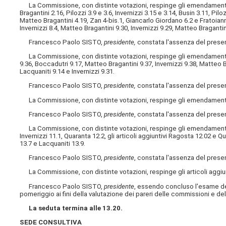
La Commissione, con distinte votazioni, respinge gli emendamenti Inve
Bragantini 2.16, Pilozzi 3.9 e 3.6, Invernizzi 3.15 e 3.14, Busin 3.11, Pilo
Matteo Bragantini 4.19, Zan 4-bis.1, Giancarlo Giordano 6.2 e Fratoiann
Invernizzi 8.4, Matteo Bragantini 9.30, Invernizzi 9.29, Matteo Bragantini
Francesco Paolo SISTO,
presidente,
constata l'assenza del presen
La Commissione, con distinte votazioni, respinge gli emendamenti Ma
9.36, Boccadutri 9.17, Matteo Bragantini 9.37, Invernizzi 9.38, Matteo Bra
Lacquaniti 9.14 e Invernizzi 9.31.
Francesco Paolo SISTO,
presidente,
constata l'assenza del present
La Commissione, con distinte votazioni, respinge gli emendamenti Bus
Francesco Paolo SISTO,
presidente
, constata l'assenza del presen
La Commissione, con distinte votazioni, respinge gli emendamenti Zar
Invernizzi 11.1, Quaranta 12.2, gli articoli aggiuntivi Ragosta 12.02 e 
13.7 e Lacquaniti 13.9.
Francesco Paolo SISTO,
presidente
, constata l'assenza del present
La Commissione, con distinte votazioni, respinge gli articoli aggiun
Francesco Paolo SISTO,
presidente
, essendo concluso l'esame deg
pomeriggio ai fini della valutazione dei pareri delle commissioni e de
La seduta termina alle 13.20.
SEDE CONSULTIVA