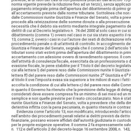
norma vigente prevede la riduzione fino ad un terzo), senza applicazi
pagamento integrale prima dell'apertura del dibattimento di primo gr
all'accertamento previste dalle norme tributarie. Sottolinea che non è 
dalle Commissioni riunite Giustizia e Finanze del Senato, volta a pre
procede alla rateizzazione delle somme dovute o alla prosecuzione 
necessità che il debito sia estinto mediante integrale pagamento de
delitti di cui al Decreto legislativo n. 74 del 2000 al solo caso in cui 
dibattimento (comma 1) ovvero nel caso in cui sia stato esperito il r
13, comma 2, ovvero i casi in cui l'autore dei reati di dichiarazione
procedimento penale o di un'attività di controllo. In accoglimento del
Giustizia e Finanze del Senato, segnala che il comma 2 dell'articolo 
tributari sono stati estinti prima dell'apertura del dibattimento in pr
accertamento con adesione ovvero di ravvedimento operoso. Il com
dell'attività di consulenza fiscale, esercitata da un professionista o 
evasione fiscale, le pene stabilite per il Titolo II del decreto legisl
cui alla lettera l) del parere reso dalle Commissioni riunite II Giustizi
a
a
lettera
ff)
del parere reso dalle Commissioni riunite 2
Giustizia e 6
F
al titolo II ove l'imposta evasa sia superiore a tre milioni di euro i fat
accolta la condizione di cui alla lettera
c)
del parere reso dalle Commi
in quanto il Governo ha ritenuto che la previsione della legge di delega 
considerati deve essere compresa fra un minimo di sei mesi ed un mass
semplice e non quelle previste per il reato circostanziato. Non è stat
riunite Giustizia e Finanze del Senato, volta a prevedere che della dim
detentiva inflitta con la pena pecuniaria, in quanto ritenuta in contra
Evidenzia come l'articolo 13, non modificato, introducendo l'artico
nell'ambito dei procedimenti penali relativi ai delitti previsti da detto
finanziarie, possano essere affidati dall'autorità giudiziaria in custod
per le proprie esigenze operative. Il comma 2 fa espressamente salve
n. 112 e dell'articolo 2 del decreto-legge 16 settembre 2008, n. 143,