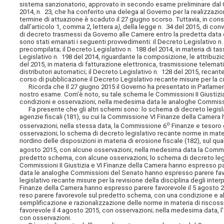
sistema sanzionatorio, approvato in secondo esame preliminare dal C
2014, n. 23, che ha conferito una delega al Governo per la realizzazion
termine di attuazione è scaduto il 27 giugno scorso. Tuttavia, in con
dall'articolo 1, comma 2, lettera
a)
, della legge n. 34 del 2015, di co
di decreto trasmessi da Governo alle Camere entro la predetta data d
sono stati emanati i seguenti provvedimenti: il Decreto Legislativo n. 1
precompilata; il Decreto Legislativo n. 188 del 2014, in materia di ta
Legislativo n. 198 del 2014, riguardante la composizione, le attribuz
del 2015, in materia di fatturazione elettronica, trasmissione telemat
distributori automatici; il Decreto Legislativo n. 128 del 2015, recante
corso di pubblicazione il Decreto Legislativo recante misure per la c
Ricorda che Il 27 giugno 2015 il Governo ha presentato in Parlamento 
nostro esame. Com’è noto, su tale schema le Commissioni II Giustizi
condizioni e osservazioni; nella medesima data le analoghe Commiss
Fa presente che gli altri schemi sono: lo schema di decreto legislat
agenzie fiscali (181), su cui la Commissione VI Finanze della Camera
o
osservazioni; nella stessa data, la Commissione 6
Finanze e tesoro 
osservazioni; lo schema di decreto legislativo recante norme in mater
riordino delle disposizioni in materia di erosione fiscale (182), sul 
agosto 2015, con alcune osservazioni; nella medesima data la Comm
predetto schema, con alcune osservazioni; lo schema di decreto legis
Commissioni II Giustizia e VI Finanze della Camera hanno espresso pa
data le analoghe Commissioni del Senato hanno espresso parere fav
legislativo recante misure per la revisione della disciplina degli interp
Finanze della Camera hanno espresso parere favorevole il 5 agosto 
reso parere favorevole sul predetto schema, con una condizione e al
semplificazione e razionalizzazione delle norme in materia di riscos
favorevole il 4 agosto 2015, con osservazioni; nella medesima data,
con osservazioni.