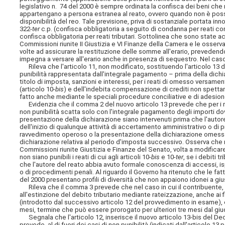
legislativo n. 74 del 2000 è sempre ordinata la confisca dei beni che n
appartengano a persona estranea al reato, ovvero quando non è possib
disponibilità del reo. Tale previsione, priva di sostanziale portata inn
322-
ter
c.p. (confisca obbligatoria a seguito di condanna per reati cont
confisca obbligatoria per reati tributari. Sottolinea
che sono state acc
Commissioni riunite II Giustizia e VI Finanze della Camera e le osservaz
volte ad assicurare la restituzione delle somme all'erario, prevedend
impegna a versare all'erario anche in presenza di sequestro. Nel ca
Rileva che l'articolo 11, non modificato, sostituendo l'articolo 13 
punibilità rappresentata dall'integrale pagamento – prima della dich
titolo di imposta, sanzioni e interessi, per i reati di omesso versament
(articolo 10-
bis
) e dell'indebita compensazione di crediti non spettant
fatto anche mediante le speciali procedure conciliative e di adesi
Evidenzia che il comma 2 del nuovo articolo 13 prevede che per i reat
non punibilità scatta solo con l'integrale pagamento degli importi dovu
presentazione della dichiarazione siano intervenuti prima che l'autor
dell'inizio di qualunque attività di accertamento amministrativo o di 
ravvedimento operoso o la presentazione della dichiarazione omessa 
dichiarazione relativa al periodo d'imposta successivo. Osserva che n
Commissioni riunite Giustizia e Finanze del Senato, volta a modific
non siano punibili i reati di cui agli articoli 10-
bis
e 10-
ter
, se i debiti 
che l'autore del reato abbia avuto formale conoscenza di accessi, isp
o di procedimenti penali. Al riguardo il Governo ha ritenuto che le fa
del 2000 presentano profili di diversità che non appaiono idonei a gi
Rileva che il comma 3 prevede che nel caso in cui il contribuente, 
all'estinzione del debito tributario mediante rateizzazione, anche ai fi
(introdotto dal successivo articolo 12 del provvedimento in esame), è 
mesi, termine che può essere prorogato per ulteriori tre mesi dal giu
Segnala che l'articolo 12, inserisce il nuovo articolo 13-bis del Decr
prevede, al di fuori dei casi di non punibilità (indicati dall'articolo 1