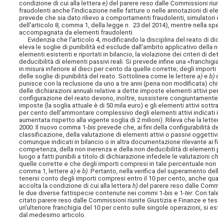
condizione di cui alla lettera
e)
del parere reso dalle Commissioni riuni
fraudolenti anche l'indicazione nelle fatture o nelle annotazioni di elem
prevede che sia dato rilievo a comportamenti fraudolenti, simulatori o 
dell'articolo 8, comma 1, della legge n. 23 del 2014), mentre nella speci
accompagnata da elementi fraudolenti.
Evidenzia che l'articolo 4, modificando la disciplina del reato di dich
eleva le soglie di punibilità ed esclude dall'ambito applicativo della 
elementi esistenti e riportati in bilancio, la violazione dei criteri di
det
deducibilità di elementi passivi reali. Si prevede infine una «franchig
in misura inferiore al dieci per cento da quelle corrette; degli impor
delle soglie di punibilità del reato. Sottolinea come le lettere
a)
e
b)
d
punisce con la reclusione da uno a tre anni (pena non modificata) chiun
delle dichiarazioni annuali relative a dette imposte elementi attivi per
configurazione del reato devono, inoltre, sussistere congiuntamente 
imposte (la soglia attuale è di 50 mila euro) e gli elementi attivi sottr
per cento dell'ammontare complessivo degli elementi attivi indicati in
aumentata rispetto alla vigente soglia di 2 milioni). Rileva che la lett
2000. Il nuovo comma 1-
bis
prevede che, ai fini della configurabilità d
classificazione, della valutazione di elementi attivi o passivi oggetti
comunque indicati in bilancio o in altra documentazione rilevante ai fin
competenza, della non inerenza e della non deducibilità di elementi p
luogo a fatti punibili a titolo di dichiarazione infedele le valutazion
quelle corrette e che degli importi compresi in tale percentuale non s
comma 1, lettere
a)
e
b)
. Pertanto, nella verifica del superamento del
tenersi conto degli importi compresi entro il 10 per cento, anche qu
accolta la condizione di cui alla lettera
h)
del parere reso dalle Commis
le due diverse fattispecie contenute nei commi 1-
bis
e 1-
ter
. Con tal
citato parere reso dalle Commissioni riunite Giustizia e Finanze e t
un'ulteriore franchigia del 10 per cento sulle singole operazioni, si
dal medesimo articolo.