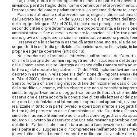
Dà, quindi, conto dell'accoglimento o meno da parte del Governo d
rinviando, per il dettaglio delle norme contenute nel provvedimento, 
l'espressione del parere parlamentare sullo schema di decreto, segnal
Passando all'esame del provvedimento, segnala che lo schema di de
del Decreto legislativo n. 74 del 2000 (Titolo I) e la modifica dell'impi
della legge delega n. 23 del 2014, il quale reca i principi e criteri di
secondo criteri di predeterminazione e proporzionalità, e la revision
amministrativo al fine di meglio correlare le sanzioni all'effettiva grav
meno gravi o di applicare sanzioni
amministrative anziché penali, ten
Osserva che lo schema in esame dà attuazione, inoltre, alla delega ne
sequestrati in custodia giudiziale all'amministrazione finanziaria, in luo
proprie esigenze operative (articolo 13).
Nel ricordare che l'articolo 1 interviene sull'articolo 1 del Decreto
chiarire la portata dei termini impiegati nei titoli successivi del decr
dalle Commissioni riunite Giustizia e Finanze della Camera volta ad int
lettera
c)
, del decreto legislativo n. 74 del 2000, includendovi anche
decreto in esame). In relazione alla definizione di «imposta evasa» (l
n. 74 del 2000), rileva che non è stata accolta l'osservazione di cui al
Senato, volta a chiarire il significato di tale definizione nel caso di 
della modifica in esame, volta a chiarire che non si considera imposta 
simulate oggettivamente o soggettivamente» (lettera
d
), che modifi
osserva che è stata accolta la condizione di cui alla lettera
c)
del par
che con tale definizione si intendono le operazioni apparenti, diverse 
realizzarle in tutto o in parte, ovvero le operazioni riferite a soggetti
lettera
b)
del parere reso dalle Commissioni riunite Giustizia e Finanze
simulate» facendo riferimento ad una situazione oggettiva solo appare
riguardo il Governo ha osservato che una tale revisione potrebbe compo
del diritto. Evidenzia che non è stata accolta l'osservazione di cui all
nella parte in cui suggerisce di ricomprendere nell'ambito di una med
(questi ultimi definiti come le condotte artificiose attive, oltre che 