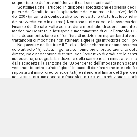
sequestrate e dei proventi derivanti dai beni confiscati.
Sottolinea che l'articolo 14 dispone l'abrogazione espressa degli art
parere del Comitato per l'applicazione delle norme antielusive) del D
del 2007 (in tema di
confisca che, come detto, è stato trasfuso nel n
del provvedimento in esame). Non sono state accolte le osservazioni 
Finanze del Senato, volte ad introdurre modifiche di coordinamento agli
medesimo Decreto la fattispecie incriminatrice di cui all'articolo 11,
falsa documentazione e di fornitura di notizie non rispondenti al vero
trattandosi di modifiche non attinenti a quelle già introdotte con il 
Nel passare ad illustrare il Titolo II dello schema in esame osserva 
solo articolo 15), attua, in generale, il principio di proporzionalità d
dirette, Iva e riscossione di tributi, con l'obiettivo di graduare le sanzio
riscossione, si segnala la riduzione della sanzione amministrativa in 
dalla scadenza: la sanzione del 30 per cento dell'imposta non pagata 
versamento entro quindici giorni. In caso di dichiarazione infedele è 
imposta o il minor credito accertati) è inferiore al limite del 3 per
non vi sia stata una condotta fraudolenta. La stessa riduzione si ap
inoltre sanzioni dimezzate anche per chi presenta entro l'anno l'omes
il raddoppio della sanzione in caso di omessa o infedele indicazion
previste infine modifiche alle sanzioni per gli intermediari in tema di 
di tempestive rettifiche. In particolare, l'articolo 15, comma 1, modif
tributarie non penali in materia di imposte dirette, di imposta sul valo
Sotto un profilo generale evidenzia che non è stata accolta la condi
del Senato, che auspica una ulteriore, maggiore graduazione delle 
meglio correlare le sanzioni all'effettiva gravità dei comportamenti, sup
una distinzione tra ipotesi di frode (cui applicare sanzioni sensibilme
analoghe a quelle attuali), ipotesi di colpa non grave (cui applicare 
l'emersione di una maggiore imposta dovuta (cui applicare una sanz
prevista per i casi precedenti – solo se la violazione reca pregiudizio 
graduazione delle sanzioni amministrative tributarie nel senso indic