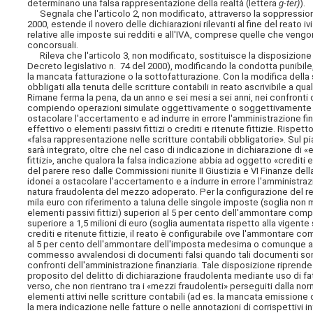
determinano una falsa rappresentazione della realtà (lettera
g-ter)
).
Segnala che l'articolo 2, non modificato, attraverso la soppressione 
2000, estende il novero delle dichiarazioni rilevanti al fine del reato 
relative alle imposte sui redditi e all'IVA, comprese quelle che veng
concorsuali.
Rileva che l'articolo 3, non modificato, sostituisce la disposizione rel
Decreto legislativo n. 74 del 2000), modificando la condotta punibile
la mancata fatturazione o la sottofatturazione. Con la modifica della str
obbligati alla tenuta delle scritture contabili
in reato ascrivibile a qu
Rimane ferma la pena, da un anno e sei mesi a sei anni, nei confronti d
compiendo operazioni simulate oggettivamente o soggettivamente ovve
ostacolare l'accertamento e ad indurre in errore l'amministrazione fin
effettivo o elementi passivi fittizi o crediti e ritenute fittizie. Ris
«falsa rappresentazione nelle scritture contabili obbligatorie». Sul 
sarà integrato, oltre che nel caso di indicazione in dichiarazione di 
fittizi», anche qualora la falsa indicazione abbia ad oggetto «crediti e
del parere reso dalle Commissioni riunite II Giustizia e VI Finanze dell
idonei a ostacolare l'accertamento e a indurre in errore l'amministrazi
natura fraudolenta del mezzo adoperato. Per la configurazione del r
mila euro con riferimento a taluna delle singole imposte (soglia non m
elementi passivi fittizi) superiori al 5 per cento dell'ammontare comp
superiore a 1,5 milioni di euro (soglia aumentata rispetto alla vigente
crediti e ritenute fittizie, il reato è configurabile ove l'ammontare co
al 5 per cento dell'ammontare dell'imposta medesima o comunque a eu
commesso avvalendosi di documenti falsi quando tali documenti sono re
confronti dell'amministrazione finanziaria. Tale disposizione ripren
proposito del delitto di dichiarazione fraudolenta mediante uso di fat
verso, che non rientrano tra i «mezzi fraudolenti» perseguiti dalla no
elementi attivi nelle scritture contabili (ad es. la mancata emissione d
la mera indicazione nelle fatture o nelle annotazioni di corrispettivi i