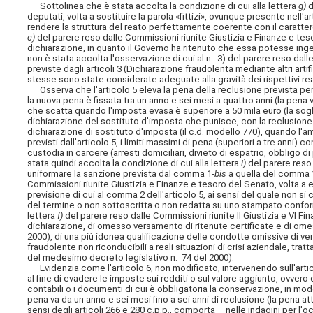
Sottolinea che è stata accolta la condizione di cui alla lettera
g)
d
deputati, volta a sostituire la parola «fittizi», ovunque presente nell'ar
rendere la struttura del reato perfettamente coerente con il carattere
c)
del parere reso dalle Commissioni riunite Giustizia e Finanze e tesor
dichiarazione, in quanto il Governo ha ritenuto che essa potesse inge
non è stata accolta l'osservazione di cui al n. 3) del parere reso dalle
previste dagli articoli 3 (Dichiarazione fraudolenta mediante
altri art
stesse sono state considerate adeguate alla gravità dei rispettivi rea
Osserva che l'articolo 5 eleva la pena della reclusione prevista per i
la nuova pena è fissata tra un anno e sei mesi a quattro anni (la pena 
che scatta quando l'imposta evasa è superiore a 50 mila euro (la sogli
dichiarazione del sostituto d'imposta che punisce, con la reclusione
dichiarazione di sostituto d'imposta (il c.d. modello 770), quando l'a
previsti dall'articolo 5, i limiti massimi di pena (superiori a tre anni)
custodia in carcere (arresti domiciliari, divieto di espatrio, obbligo di
stata quindi accolta la condizione di cui alla lettera
i)
del parere reso 
uniformare la sanzione prevista dal comma 1-
bis
a quella del comma 1
Commissioni riunite Giustizia e Finanze e tesoro del Senato, volta a
previsione di cui al comma 2 dell'articolo 5, ai sensi del quale non 
del termine o non sottoscritta o non redatta su uno stampato conform
lettera
f)
del parere reso dalle Commissioni riunite II Giustizia e VI Fin
dichiarazione, di omesso versamento di ritenute certificate e di omes
2000), di una più idonea qualificazione delle condotte omissive di ver
fraudolente non riconducibili a reali situazioni di crisi aziendale, tratt
del medesimo decreto legislativo n. 74 del 2000).
Evidenzia come l'articolo 6, non modificato, intervenendo sull'articol
al fine di evadere le imposte sui redditi o sul valore aggiunto, ovvero d
contabili o i documenti di cui è obbligatoria la conservazione, in mod
pena va da un anno e sei mesi fino a sei anni di reclusione (la pena at
sensi degli articoli 266 e 280 c.p.p., comporta – nelle indagini per l'o