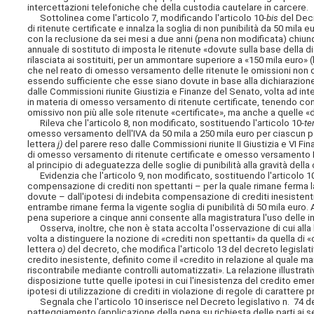
intercettazioni telefoniche che della custodia cautelare in carcere.
Sottolinea come l'articolo 7, modificando l'articolo 10-
bis
del Decr
di ritenute certificate e innalza la soglia di non punibilità da 50 mila
con la reclusione da sei mesi a due anni (pena non modificata) chiunq
annuale di sostituto di imposta le ritenute «dovute sulla base della di
rilasciata ai sostituiti, per un ammontare superiore a «150 mila euro» 
che nel reato di omesso versamento delle ritenute le omissioni non dev
essendo sufficiente che esse siano dovute in base alla dichiarazione.
dalle Commissioni riunite Giustizia e Finanze del Senato, volta ad inte
in materia di omesso versamento di ritenute certificate, tenendo con
omissivo non più alle sole ritenute «certificate», ma anche a quelle 
Rileva che l'articolo 8, non modificato, sostituendo l'articolo 10-
te
omesso versamento dell'IVA da 50 mila a 250 mila euro per ciascun pe
lettera
j)
del parere reso dalle Commissioni riunite II Giustizia e VI Fin
di omesso versamento di ritenute certificate e omesso versamento IVA
al principio di adeguatezza delle soglie di punibilità alla gravità dell
Evidenzia che l'articolo 9, non modificato, sostituendo l'articolo 1
compensazione di crediti non spettanti – per la quale rimane ferma l
dovute – dall'ipotesi di indebita compensazione di crediti inesistent
entrambe rimane ferma la vigente soglia di punibilità di 50 mila euro. 
pena superiore a cinque anni consente alla magistratura l'uso delle i
Osserva, inoltre, che non è stata accolta l'osservazione di cui alla
volta a distinguere la nozione di «crediti non spettanti» da quella di «
lettera
o)
del decreto, che modifica l'articolo 13 del decreto legislati
credito inesistente, definito come il «credito in relazione al quale man
riscontrabile mediante controlli automatizzati». La relazione illustrat
disposizione tutte quelle ipotesi in cui l'inesistenza del credito em
ipotesi di utilizzazione di crediti in violazione di regole di carattere
Segnala che l'articolo 10 inserisce nel Decreto legislativo n. 74 del
patteggiamento (applicazione della pena su richiesta delle parti ai sen