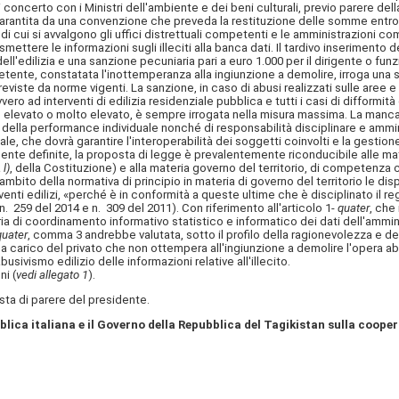
i concerto con i Ministri dell'ambiente e dei beni culturali, previo parere de
garantita da una convenzione che preveda la restituzione delle somme entro 1
di cui si avvalgono gli uffici distrettuali competenti e le amministrazioni comun
mettere le informazioni sugli illeciti alla banca dati. Il tardivo inserimento
dell'edilizia e una sanzione pecuniaria pari a euro 1.000 per il dirigente o 
mpetente, constatata l'inottemperanza alla ingiunzione a demolire, irroga un
reviste da norme vigenti. La sanzione, in caso di abusi realizzati sulle aree e
vero ad interventi di edilizia residenziale pubblica e tutti i casi di difformit
co elevato o molto elevato, è sempre irrogata nella misura massima. La manc
e della performance individuale nonché di responsabilità disciplinare e ammi
ale, che dovrà garantire l'interoperabilità dei soggetti coinvolti e la gestione de
nte definite, la proposta di legge è prevalentemente riconducibile alle 
a
l)
, della Costituzione) e alla materia governo del territorio, di competenza 
to della normativa di principio in materia di governo del territorio le disposizi
enti edilizi, «perché è in conformità a queste ultime che è disciplinato il regi
n. 259 del 2014 e n. 309 del 2011). Con riferimento all'articolo 1-
quater
, che
ia di coordinamento informativo statistico e informatico dei dati dell'ammin
quater
, comma 3 andrebbe valutata, sotto il profilo della ragionevolezza e del
a carico del privato che non ottempera all'ingiunzione a demolire l'opera ab
sivismo edilizio delle informazioni relative all'illecito.
i (
vedi allegato 1
).
ta di parere del presidente.
blica italiana e il Governo della Repubblica del Tagikistan sulla coope