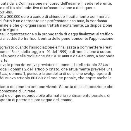
ificata dalla Commissione nel corso dell'esame in sede referente,
 delitto sia l'obiettivo di un'associazione a delinquere.
 601-
bis
.
.000 a 300.000 euro a carico di chiunque illecitamente commercia,
 del fatto è un esercente una professione sanitaria, la condanna
ale è che gli organi siano trattati illecitamente. La disposizione
e in vigore.
: l'organizzazione o la propaganda di viaggi finalizzati al traffico
i al suddetto traffico. L'entità delle pene consente l'applicazione
ggravato quando l'associazione è finalizzata a commettere i reati
2, commi 3 e 4, della legge n. 91 del 1999) e di mediazione a scopo
ella pena della reclusione da 5 a 15 anni o da 4 a 9 anni, a seconda
arte.
eleva la pena detentiva prevista dal comma 1 dell'articolo 22-
bis
abroga il comma 2 dell'articolo citato, che attualmente prevede una
2-
bis
, comma 1, punisce la condotta di colui che svolge opera di
del nuovo articolo 601-
bis
del codice penale, che copre anche le
ianto del rene tra persone viventi. Si tratta della disposizione che
donazione di un rene.
ed è dunque riconducibile alla materia «ordinamento penale», di
roposta di parere nel prosieguo dell'esame.