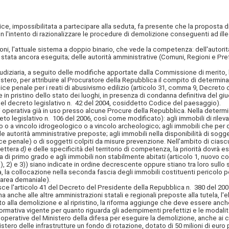
trice, impossibilitata a partecipare alla seduta, fa presente che la proposta 
n l'intento di razionalizzare le procedure di demolizione conseguenti ad ille
, l'attuale sistema a doppio binario, che vede la competenza: dell'autorità 
 stata ancora eseguita; delle autorità amministrative (Comuni, Regioni e 
diziaria, a seguito delle modifiche apportate dalla Commissione di merito, l'
istero, per attribuire al Procuratore della Repubblica il compito di determinare
ice penale per i reati di abusivismo edilizio (articolo 31, comma 9, Decreto
 in pristino dello stato dei luoghi, in presenza di condanna definitiva del g
 del decreto legislativo n. 42 del 2004, cosiddetto Codice del paesaggio).
i operativa già in uso presso alcune Procure della Repubblica. Nella determina
reto legislativo n. 106 del 2006, così come modificato): agli immobili di ril
 o a vincolo idrogeologico o a vincolo archeologico; agli immobili che per
e autorità amministrative preposte; agli immobili nella disponibilità di sog
ice penale) o di soggetti colpiti da misure prevenzione. Nell'ambito di cias
lettera
d)
e delle specificità del territorio di competenza, la priorità dovrà es
 di primo grado e agli immobili non stabilmente abitati (articolo 1, nuovo 
ri 1), 2) e 3)) siano indicate in ordine decrescente oppure stiano tra loro s
zza, la collocazione nella seconda fascia degli immobili costituenti pericolo p
u area demaniale).
isce l'articolo 41 del Decreto del Presidente della Repubblica n. 380 del 20
anche alle altre amministrazioni statali e regionali preposte alla tutela, l'
o alla demolizione e al ripristino, la riforma aggiunge che deve essere anche
ormativa vigente per quanto riguarda gli adempimenti prefettizi e le modalità 
re operative del Ministero della difesa per eseguire la demolizione, anche ai c
istero delle infrastrutture un fondo di rotazione, dotato di 50 milioni di euro