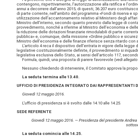
contengono, rispettivamente, l'autorizzazione alla ratifica e l'ordi
annui a decorrere dall'anno 2015; di questi, 36.207 euro costituisc
di parte corrente, nell'ambito del programma «Fondi di riserva e spe
utilizzazione dell'accantonamento relativo al Ministero degli affar
Ministro dell'interno, secondo quanto previsto dalla legge di contab
provvedimento, nonché a riferirne al Ministro dell'economia e delle 
la riduzione delle dotazioni finanziarie rimodulabili di parte corre
pubblica» e, comunque, della missione «Ordine pubblico e sicurezza
Ministro dell'economia e delle finanze riferisce senza ritardo con
L'articolo 4 reca il dispositivo dell'entrata in vigore della legge 
legislative costituzionalmente definite, il provvedimento si inqua
legislativa esclusiva dello Stato, ai sensi dell'articolo 117, seco
Formula, quindi, una proposta di parere favorevole (
vedi allegato
Nessuno chiedendo di intervenire, il Comitato approva la propos
La seduta termina alle 13.40.
UFFICIO DI PRESIDENZA INTEGRATO DAI RAPPRESENTANTI D
Giovedì 12 maggio 2016.
L'ufficio di presidenza si è svolto dalle 14.10 alle 14.25.
SEDE REFERENTE
Giovedì 12 maggio 2016. — Presidenza del presidente Andrea M
sottose
La seduta comincia alle 14.25.