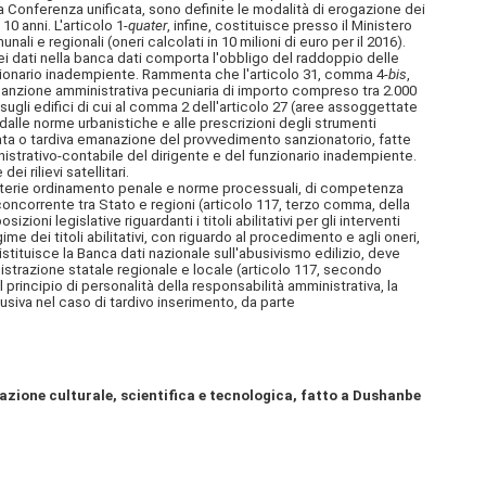
lla Conferenza unificata, sono definite le modalità di erogazione dei
0 anni. L'articolo 1-
quater
, infine, costituisce presso il Ministero
ali e regionali (oneri calcolati in 10 milioni di euro per il 2016).
 dei dati nella banca dati comporta l'obbligo del raddoppio delle
funzionario inadempiente. Rammenta che l'articolo 31, comma 4-
bis
,
a sanzione amministrativa pecuniaria di importo compreso tra 2.000
 sugli edifici di cui al comma 2 dell'articolo 27 (aree assoggettate
à dalle norme urbanistiche e alle prescrizioni degli strumenti
ata o tardiva emanazione del provvedimento sanzionatorio, fatte
nistrativo-contabile del dirigente e del funzionario inadempiente.
i rilievi satellitari.
materie ordinamento penale e norme processuali, di competenza
concorrente tra Stato e regioni (articolo 117, terzo comma, della
oni legislative riguardanti i titoli abilitativi per gli interventi
me dei titoli abilitativi, con riguardo al procedimento e agli oneri,
 istituisce la Banca dati nazionale sull'abusivismo edilizio, deve
istrazione statale regionale e locale (articolo 117, secondo
 principio di personalità della responsabilità amministrativa, la
usiva nel caso di tardivo inserimento, da parte
razione culturale, scientifica e tecnologica, fatto a Dushanbe