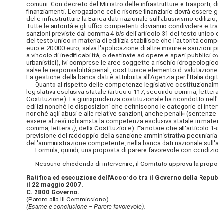
comuni. Con decreto del Ministro delle infrastrutture e trasporti, d
finanziamenti. L'erogazione delle risorse finanziarie dovrà essere 
delle infrastrutture la Banca dati nazionale sull'abusivismo edilizio, 
Tutte le autorità e gli uffici competenti dovranno condividere e tras
sanzioni previste dal comma 4-
bis
dell'articolo 31 del testo unico 
del testo unico in materia di edilizia stabilisce che l'autorità co
euro e 20.000 euro, salva l'applicazione di altre misure e sanzioni p
a vincolo di inedificabilità, o destinate ad opere e spazi pubblici ov
urbanistici), ivi comprese le aree soggette a rischio idrogeologi
salve le responsabilità penali, costituisce elemento di valutazion
La gestione della banca dati è attribuita all'Agenzia per l'Italia digit
Quanto al rispetto delle competenze legislative costituzionalme
legislativa esclusiva statale (articolo 117, secondo comma, letter
Costituzione). La giurisprudenza costituzionale ha ricondotto nell'ambi
edilizi nonché le disposizioni che definiscono le categorie di interv
nonché agli abusi e alle relative sanzioni, anche penali» (sentenze 
essere altresì richiamata la competenza esclusiva statale in mater
comma, lettera
r)
, della Costituzione). Fa notare che all'articolo 1-
previsione del raddoppio della sanzione amministrativa pecuniaria 
dell'amministrazione competente, nella banca dati nazionale sull'abu
Formula, quindi, una proposta di parere favorevole con condizion
Nessuno chiedendo di intervenire, il Comitato approva la propos
Ratifica ed esecuzione dell'Accordo tra il Governo della Repub
il 22 maggio 2007.
C. 2800 Governo.
(Parere alla III Commissione).
(Esame e conclusione – Parere favorevole).