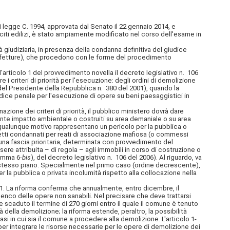
di legge C. 1994, approvata dal Senato il 22 gennaio 2014, e
citi edilizi, è stato ampiamente modificato nel corso dell'esame in
giudiziaria, in presenza della condanna definitiva del giudice
Prefetture), che procedono con le forme del procedimento
articolo 1 del provvedimento novella il decreto legislativo n. 106
 i criteri di priorità per l'esecuzione: degli ordini di demolizione
 del Presidente della Repubblica n. 380 del 2001), quando la
iudice penale per l'esecuzione di opere su beni paesaggistici in
zione dei criteri di priorità, il pubblico ministero dovrà dare
evante impatto ambientale o costruiti su area demaniale o su area
 qualunque motivo rappresentano un pericolo per la pubblica o
getti condannati per reati di associazione mafiosa (o commessi
cuna fascia prioritaria, determinata con provvedimento del
sere attribuita – di regola – agli immobili in corso di costruzione o
comma 6-
bis
), del decreto legislativo n. 106 del 2006). Al riguardo, va
ullo stesso piano. Specialmente nel primo caso (ordine decrescente),
er la pubblica o privata incolumità rispetto alla collocazione nella
01. La riforma conferma che annualmente, entro dicembre, il
elenco delle opere non sanabili. Nel precisare che deve trattarsi
 scaduto il termine di 270 giorni entro il quale il comune è tenuto
della demolizione; la riforma estende, peraltro, la possibilità
asi in cui sia il comune a procedere alla demolizione. L'articolo 1-
 per integrare le risorse necessarie per le opere di demolizione dei