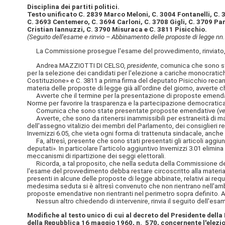
Disciplina dei partiti politici.
Testo unificato C. 2839 Marco Meloni, C. 3004 Fontanelli, C.
C. 3693 Centemero, C. 3694 Carloni, C. 3708 Gigli, C. 3709 Par
Cristian Iannuzzi, C. 3790 Misuraca e C. 3811 Pisicchio.
(Seguito dell'esame e rinvio – Abbinamento delle proposte di legge nn
La Commissione prosegue l'esame del provvedimento, rinviato, d
Andrea MAZZIOTTI DI CELSO,
presidente
, comunica che sono st
per la selezione dei candidati per l'elezione a cariche monocratiche»
Costituzione» e C. 3811 a prima firma del deputato Pisicchio recante
materia delle proposte di legge già all'ordine del giorno, avverte 
Avverte che il termine per la presentazione di proposte emendative 
Norme per favorire la trasparenza e la partecipazione democratica
Comunica che sono state presentate proposte emendative (
ve
Avverte, che sono da ritenersi inammissibili per estraneità di mate
dell'assegno vitalizio dei membri del Parlamento, dei consiglieri re
Invernizzi 6.05, che vieta ogni forma di trattenuta sindacale, anche
Fa, altresì, presente che sono stati presentati gli articoli aggiun
deputati». In particolare l'articolo aggiuntivo Invernizzi 3.01 elimina
meccanismi di ripartizione dei seggi elettorali.
Ricorda, a tal proposito, che nella seduta della Commissione del 1
l'esame del provvedimento debba restare circoscritto alla materia de
presenti in alcune delle proposte di legge abbinate, relativi ai requi
medesima seduta si è altresì convenuto che non rientrano nell'ambit
proposte emendative non rientranti nel perimetro sopra definito. All
Nessun altro chiedendo di intervenire, rinvia il seguito dell'esam
Modifiche al testo unico di cui al decreto del Presidente dell
della
Repubblica 16 maggio 1960, n. 570, concernente l'elezio