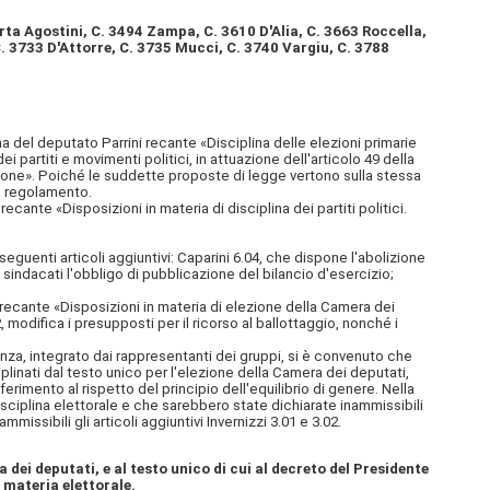
rta Agostini,
C. 3494 Zampa, C. 3610 D'Alia, C. 3663 Roccella,
C. 3733 D'Attorre, C. 3735 Mucci, C. 3740 Vargiu, C. 3788
 del deputato Parrini recante «Disciplina delle elezioni primarie
 partiti e movimenti politici, in attuazione dell'articolo 49 della
tuzione». Poiché le suddette proposte di legge vertono sulla stessa
el regolamento.
nte «Disposizioni in materia di disciplina dei partiti politici.
guenti articoli aggiuntivi: Caparini 6.04, che dispone l'abolizione
 sindacati l'obbligo di pubblicazione del bilancio d'esercizio;
5 recante «Disposizioni in materia di elezione della Camera dei
02, modifica i presupposti per il ricorso al ballottaggio, nonché i
nza, integrato dai rappresentanti dei gruppi, si è convenuto che
plinati dal testo unico per l'elezione della Camera dei deputati,
ferimento al rispetto del principio dell'equilibrio di genere. Nella
isciplina elettorale e che sarebbero state dichiarate inammissibili
ssibili gli articoli aggiuntivi Invernizzi 3.01 e 3.02.
dei deputati, e al testo unico di cui al decreto del Presidente
 materia elettorale.