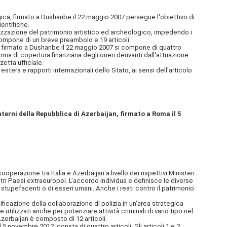
ogica, firmato a Dushanbe il 22 maggio 2007 persegue l'obiettivo di
ientifiche.
orizzazione del patrimonio artistico ed archeologico, impedendo i
i compone di un breve preambolo e 19 articoli.
ca, firmato a Dushanbe il 22 maggio 2007 si compone di quattro
orma di copertura finanziaria degli oneri derivanti dall'attuazione
zetta ufficiale.
era e rapporti internazionali dello Stato, ai sensi dell'articolo
interni della Repubblica di Azerbaijan, firmato a Roma il 5
operazione tra Italia e Azerbaijan a livello dei rispettivi Ministeri
tri Paesi extraeuropei. L'accordo individua e definisce le diverse
e stupefacenti o di esseri umani. Anche i reati contro il patrimonio
cazione della collaborazione di polizia in un'area strategica
e utilizzati anche per potenziare attività criminali di vario tipo nel
 Azerbaijan è composto di 12 articoli.
 5 novembre 2012, consta di quattro articoli. Gli articoli 1 e 2