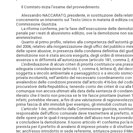
Il Comitato inizia l'esame del provvedimento.
Alessandro NACCARATO,
presidente
, in sostituzione della rela
concernente un intervento sul Testo Unico in materia di edilizia co
Commissione Giustizia.
La riforma conferma, per la fase dell'esecuzione delle demolizioni
penale per i reati di abusivismo edilizio,
ove la demolizione non sia
amministrativo.
Quanto al primo profilo, relativo alla competenza dell'autorità giu
del 2006, relativo alla riorganizzazione degli uffici del pubblico min
delle opere abusive, in presenza della condanna definitiva del giud
demolizione non è stata ancora eseguita; degli ordini di rimessione
assenza o in difformità all'autorizzazione (articolo 181, comma 2,
L'individuazione di alcuni criteri di priorità costituisce una prass
adeguata considerazione (articolo 1, comma 6, lettera
d)
, del dec
soggetta a vincolo ambientale e paesaggistico o a vincolo sismico
privata incolumità, nell'ambito del necessario coordinamento con l
avvalendosi delle condizioni previste dall'articolo 416-bis del cod
procuratore della Repubblica, tenendo conto dei criteri di cui alla 
comunque non ancora ultimati alla data della sentenza di condanna
rilevato che il testo non precisa se le tre fasce prioritarie (nume
infatti, potrebbe rilevare, ai fini di una valutazione di ragionevole
prima fascia di altri immobili (per esempio, gli immobili costruiti s
L'articolo 1-
bis
, introdotto dalla Commissione giustizia, sostitu
responsabile dell'ufficio comunale deve trasmettere al prefetto, ma 
delle opere per le quali il responsabile dell'abuso non ha provvedut
a concludere la demolizione. Il nuovo articolo 41 conferma poi la n
prevista per il prefetto di avvalersi di imprese private o di struttu
ter
, anch'esso introdotto in sede referente, istituisce presso il
Min