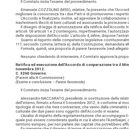
Il Comitato inizia l'esame del provvedimento.
Emanuele COZZOLINO (M5S),
relatore
, fa presente che l'Accord
migliorare la conoscenza tra i due Parti e di promuoverne i rispetti
L'Accordo è finalizzato, inoltre, ad agevolare la collaborazione c
trasferimenti illeciti di beni culturali ed assicurando la protezione 
Il disegno di legge di autorizzazione alla ratifica dell'Accordo tr
articoli. Gli articoli 1 e 2 contengono, rispettivamente, l'autorizzaz
delle disposizioni dell'Accordo. L'articolo 4, infine, dispone l'entra
Quanto al rispetto delle competenze legislative costituzionalmente 
117, secondo comma, lettera
a)
, della Costituzione, demandata al
Formula, quindi, una proposta di parere favorevole (
vedi allegato
Nessuno chiedendo di intervenire, il Comitato approva la propos
Ratifica ed esecuzione dell'Accordo di cooperazione tra il Minis
novembre 2012.
C. 3260 Governo.
(Parere alla III Commissione).
(Esame e conclusione – Parere favorevole).
Il Comitato inizia l'esame del provvedimento.
Alessandro NACCARATO,
presidente
, in sostituzione della rela
dell'interno, firmato a Roma il 5 novembre 2012 , è conforme al mod
tipologie di reati che mira contrastare, che vanno dalla criminalità 
culturale dei due paesi sono oggetto dell'Accordo in esame.
L'Analisi di impatto della regolamentazione che accompagna il dise
quale può essere considerata quella in cui è ubicato l'Azerbaijan,
territorio europeo, per non parlare dei capitali che potrebbero afflu
Fa presente che il disegno di legge di autorizzazione alla ratifica de