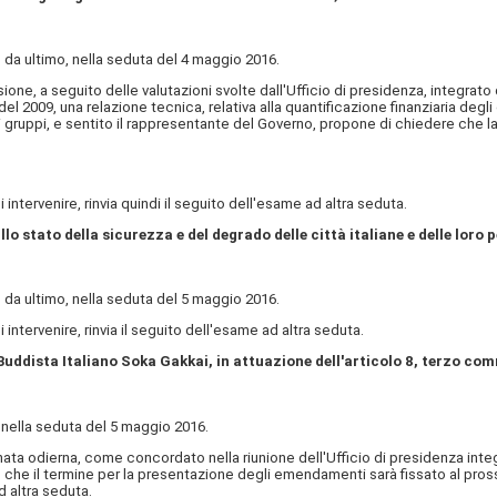
a ultimo, nella seduta del 4 maggio 2016.
one, a seguito delle valutazioni svolte dall'Ufficio di presidenza, integrato
del 2009, una relazione tecnica, relativa alla quantificazione finanziaria degl
dei gruppi, e sentito il rappresentante del Governo, propone di chiedere che 
intervenire, rinvia quindi il seguito dell'esame ad altra seduta.
stato della sicurezza e del degrado delle città italiane e delle loro pe
a ultimo, nella seduta del 5 maggio 2016.
intervenire, rinvia il seguito dell'esame ad altra seduta.
 Buddista Italiano Soka Gakkai, in attuazione dell'articolo 8, terzo co
ella seduta del 5 maggio 2016.
rnata odierna, come concordato nella riunione dell'Ufficio di presidenza inte
che il termine per la presentazione degli emendamenti sarà fissato al pross
 altra seduta.