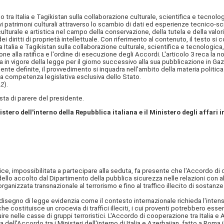
o tra Italia e Tagikistan sulla collaborazione culturale, scientifica e tecnol
vi patrimoni culturali attraverso lo scambio di dati ed esperienze tecnico-sc
ulturale e artistica nel campo della conservazione, della tutela e della val
dei diritti di proprietà intellettuale. Con riferimento al contenuto, il testo s
a Italia e Tagikistan sulla collaborazione culturale, scientifica e tecnologi
ione alla ratifica e l'ordine di esecuzione degli Accordi. L'articolo 3 reca la n
ta in vigore della legge per il giorno successivo alla sua pubblicazione in Gaz
definite, il provvedimento si inquadra nell'ambito della materia politica est
la competenza legislativa esclusiva dello Stato.
 2
).
ta di parere del presidente.
tero dell'interno della Repubblica italiana e il Ministero degli affari 
trice, impossibilitata a partecipare alla seduta, fa presente che l'Accordo di co
ello accolto dal Dipartimento della pubblica sicurezza nelle relazioni con al
organizzata transnazionale al terrorismo e fino al traffico illecito di sostanz
gno di legge evidenzia come il contesto internazionale richieda l'intensifi
 che costituisce un
crocevia di traffici illeciti, i cui proventi potrebbero esser
ire nelle casse di gruppi terroristici. L'Accordo di cooperazione tra Italia e
ll'Accordo tra i Ministeri dell'interno di Italia e Azerbaijan, fatto a Roma il