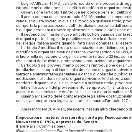
Luigi FAMIGLIETTI (PD),
relatore
, ricorda che la proposta di leg
introduce nel codice penale il delitto di traffico di organi prelev
Osserva che l'articolo 1 introduce nel codice penale il delitto di 
Il primo comma del nuovo articolo 601-
bis
punisce il commercio i
vende, acquista ovvero, in qualsiasi modo o a qualsiasi titolo, proc
comporta la pena accessoria dell'interdizione perpetua dall'eserciz
è dunque destinata a trovare applicazione in caso di violazione dell
Il secondo comma del nuovo articolo 601-
bis
punisce con la recl
di organi o parte di organi; la pubblicizzazione
o la diffusione con 
della legge italiana anche quando i fatti siano commessi all'estero
L'articolo 2 modifica il reato di associazione per delinquere, pre
di traffico di organi prelevati da persona vivente (articolo 601-
bis
, 
di lucro nella donazione di organi da vivente (articolo 22-
bis
, comma
che si tratti dell'attività di promozione, costituzione od organiz
L'articolo 3 del provvedimento coordina l'introduzione della nuova
(mediazione, a scopo di lucro, nella donazione di organi da vivente
sanzione amministrativa pecuniaria a carico di colui che pubblicizza l
mediazione nella donazione di organi da vivente. Andrebbe, a suo av
condotte di quanti, in qualsiasi modo e a qualsiasi titolo, procurano
Infine, l'articolo 4 del provvedimento, sempre con finalità di coord
punisce con la reclusione da 3 mesi a un anno e con la multa da 15
Quanto al rispetto delle competenze legislative costituzionalment
esclusiva competenza legislativa statale in base all'articolo 117
Alessandro NACCARATO,
presidente
, nessun altro chiedendo di 
Disposizioni in materia di criteri di priorità per l'esecuzione
Nuovo testo C. 1994, approvata dal Senato.
(Parere alla II Commissione).
(Esame e conclusione – Parere favorevole con condizioni).