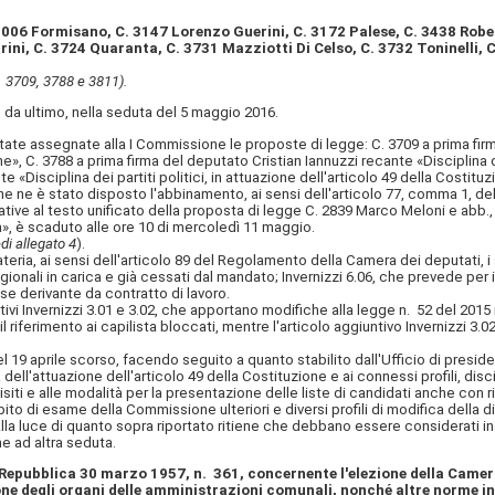
 3006 Formisano, C. 3147 Lorenzo Guerini, C. 3172 Palese, C. 3438 Robe
rini, C. 3724 Quaranta, C. 3731 Mazziotti Di Celso, C. 3732 Toninelli, 
. 3709, 3788 e 3811).
a ultimo, nella seduta del 5 maggio 2016.
ate assegnate alla I Commissione le proposte di legge: C. 3709 a prima firma
, C. 3788 a prima firma del deputato Cristian Iannuzzi recante «Disciplina dei
 «Disciplina dei partiti politici, in attuazione dell'articolo 49 della Costi
che ne è stato disposto l'abbinamento, ai sensi dell'articolo 77, comma 1, d
al testo unificato della proposta di legge C. 2839 Marco Meloni e abb., reca
», è scaduto alle ore 10 di mercoledì 11 maggio.
di allegato 4
).
ria, ai sensi dell'articolo 89 del Regolamento della Camera dei deputati, i se
gionali in carica e già cessati dal mandato; Invernizzi 6.06, che prevede per i
 se derivante da contratto di lavoro.
tivi Invernizzi 3.01 e 3.02, che apportano modifiche alla legge n. 52 del 201
 il riferimento ai capilista bloccati, mentre l'articolo aggiuntivo Invernizzi 3.
9 aprile scorso, facendo seguito a quanto stabilito dall'Ufficio di preside
ll'attuazione dell'articolo 49 della Costituzione e ai connessi profili, disci
siti e alle modalità per la presentazione delle liste di candidati anche con ri
o di esame della Commissione ulteriori e diversi profili di modifica della d
a luce di quanto sopra riportato ritiene che debbano essere considerati inammi
e ad altra seduta.
a Repubblica 30 marzo 1957, n. 361, concernente l'elezione della Camera 
ne degli organi delle amministrazioni comunali, nonché altre norme in