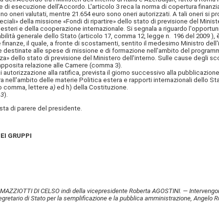
ne di esecuzione dell'Accordo. L'articolo 3 reca la norma di copertura finanzi
ono oneri valutati, mentre 21.654 euro sono oneri autorizzati. A tali oneri s
ciali» della missione «Fondi di ripartire» dello stato di previsione del Minis
i esteri e della cooperazione internazionale. Si segnala a riguardo l'opportun
ilità generale dello Stato (articolo 17, comma 12, legge n. 196 del 2009 ), è
finanze, il quale, a fronte di scostamenti, sentito il medesimo Ministro dell
nte destinate alle spese di missione e di formazione nell'ambito del programm
» dello stato di previsione del Ministero dell'interno. Sulle cause degli sc
 apposita relazione alle Camere (comma 3).
di autorizzazione alla ratifica, prevista il giorno successivo alla pubblicazi
dra nell'ambito delle materie Politica estera e rapporti internazionali dell
ndo comma, lettere
a)
ed h) della Costituzione.
 3
).
ta di parere del presidente.
EI GRUPPI
AZZIOTTI DI CELSO indi della vicepresidente Roberta AGOSTINI. — Intervengono i
gretario di Stato per la semplificazione e la pubblica amministrazione, Angelo R