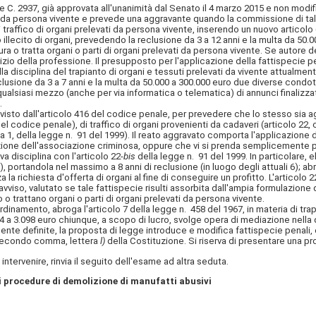
ge C. 2937, già approvata all'unanimità dal Senato il 4 marzo 2015 e non mod
ati da persona vivente e prevede una aggravante quando la commissione di tale
traffico di organi prelevati da persona vivente, inserendo un nuovo articolo
llecito di organi, prevedendo la reclusione da 3 a 12 anni e la multa da 50
ura o tratta organi o parti di organi prelevati da persona vivente. Se autore
io della professione. Il presupposto per l'applicazione della fattispecie pen
a disciplina del trapianto di organi e tessuti prelevati da vivente attualment
usione da 3 a 7 anni e la multa da 50.000 a 300.000 euro due diverse condotte
qualsiasi mezzo (anche per via informatica o telematica) di annunci finalizzat
.
visto dall'articolo 416 del codice penale, per prevedere che lo stesso sia a
del codice penale), di traffico di organi provenienti da cadaveri (articolo 2
 1, della legge n. 91 del 1999). Il reato aggravato comporta l'applicazione d
zazione dell'associazione criminosa, oppure che vi si prenda semplicemente p
 disciplina con l'articolo 22-
bis
della legge n. 91 del 1999. In particolare, 
), portandola nel massimo a 8 anni di reclusione (in luogo degli attuali 6); 
a richiesta d'offerta di organi al fine di conseguire un profitto. L'articolo 2
viso, valutato se tale fattispecie risulti assorbita dall'ampia formulazione 
 o trattano organi o parti di organi prelevati da persona vivente.
inamento, abroga l'articolo 7 della legge n. 458 del 1967, in materia di trap
4 a 3.098 euro chiunque, a scopo di lucro, svolge opera di mediazione nella 
e definite, la proposta di legge introduce e modifica fattispecie penali, 
, secondo comma, lettera
l)
della Costituzione. Si riserva di presentare una p
intervenire, rinvia il seguito dell'esame ad altra seduta.
 di procedure di demolizione di manufatti abusivi