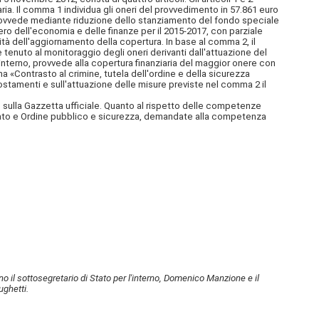
aria. Il comma 1 individua gli oneri del provvedimento in 57.861 euro
i provvede mediante riduzione dello stanziamento del fondo speciale
tero dell'economia e delle finanze per il 2015-2017, con parziale
ità dell'aggiornamento della copertura. In base al comma 2, il
 tenuto al monitoraggio degli oneri derivanti dall'attuazione del
'interno, provvede alla copertura finanziaria del maggior onere con
a «Contrasto al crimine, tutela dell'ordine e della sicurezza
ostamenti e sull'attuazione delle misure previste nel comma 2 il
one sulla Gazzetta ufficiale. Quanto al rispetto delle competenze
o Stato e Ordine pubblico e sicurezza, demandate alla competenza
l sottosegretario di Stato per l'interno, Domenico Manzione e il
ughetti.