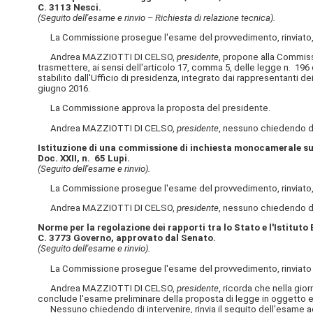
C. 3113 Nesci.
(Seguito dell'esame e rinvio – Richiesta di relazione tecnica).
La Commissione prosegue l'esame del provvedimento, rinviato, d
Andrea MAZZIOTTI DI CELSO,
presidente
, propone alla Commissi
trasmettere, ai sensi dell'articolo 17, comma 5, delle legge n. 196 
stabilito dall'Ufficio di presidenza, integrato dai rappresentanti 
giugno 2016.
La Commissione approva la proposta del presidente.
Andrea MAZZIOTTI DI CELSO,
presidente
, nessuno chiedendo di 
Istituzione di una commissione di inchiesta monocamerale sullo 
Doc. XXII, n. 65 Lupi.
(Seguito dell'esame e rinvio).
La Commissione prosegue l'esame del provvedimento, rinviato, d
Andrea MAZZIOTTI DI CELSO,
presidente
, nessuno chiedendo di 
Norme per la regolazione dei rapporti tra lo Stato e l'Istituto
C. 3773 Governo, approvato dal Senato.
(Seguito dell'esame e rinvio).
La Commissione prosegue l'esame del provvedimento, rinviato n
Andrea MAZZIOTTI DI CELSO,
presidente
, ricorda che nella gio
conclude l'esame preliminare della proposta di legge in oggetto e 
Nessuno chiedendo di intervenire, rinvia il seguito dell'esame ad