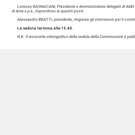
Lorenzo BAGNACANI,
Presidente e Amministratore delegato di AMA 
di Ama s.p.a.
, rispondono ai quesiti posti.
Alessandro BRATTI,
presidente
, ringrazia gli intervenuti per il con
La seduta termina alle 15.40.
N.B.: Il resoconto stenografico della seduta della Commissione è pubbl