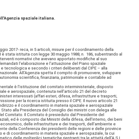
ll'Agenzia spaziale italiana.
ggio 2017- reca, in 5 articoli, misure per il coordinamento della
I è stata istituita con legge 30 maggio 1988, n. 186, subentrando al
terventi normativi che avevano apportato modifiche al suo
demandati l'elaborazione e l'attuazione del Piano spaziale
a e tecnologica e secondo i criteri deliberati dal CIPE – alla
e nazionale. All'Agenzia spetta il compito di promuovere, sviluppare
autonomia scientifica, finanziaria, patrimoniale e contabile ad
tale è l'istituzione del comitato interministeriale, disposto
ale e aerospaziale, contenuta nell'articolo 21 del decreto
eri interessati (affari esteri, difesa, infrastrutture e trasporti,
ssione per la ricerca istituita presso il CIPE. Il nuovo articolo 21
l'indirizzo e il coordinamento in materia spaziale e aerospaziale
i Stato alla Presidenza del Consiglio dei ministri con delega alle
 del Comitato. Il Comitato è presieduto dal Presidente del
ziali, ed è composto dai Ministri della difesa, dell'interno, dei beni
ppo economico, delle infrastrutture e dei trasporti, dell'ambiente e
dente della Conferenza dei presidenti delle regioni e delle province
zo e di coordinamento in materia spaziale e aerospaziale, la cui
ico delle molteplici tematiche rientranti tra le attività dell'A.S.I.