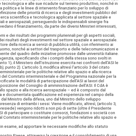
one tecnologica e alle sue ricadute sul terreno produttivo, nonché in
olitica e le linee di intervento finanziario per lo sviluppo di
inizione delle priorità di ricerca e degli investimenti pubblici del
ricerca scientifica e tecnologica applicata al settore spaziale e
ziali e aerospaziali, perseguendo le indispensabili sinergie fra
edano il finanziamento, da parte dei diversi Ministeri interessati,
e dei risultati dei programmi pluriennali per gli aspetti sociali,
ei risultati degli investimenti nel settore spaziale e aerospaziale.
 della ricerca ai servizi di pubblica utilità, con riferimento ai
ll'uomo, nonché ai settori del trasporto e delle
telecomunicazioni e
nte del quadro delle iniziative promosse dalle università italiane.
ll'Agenzia, specificando che i compiti della stessa sono svolti in
unto 1); il Ministero dell'istruzione esercita nei confronti dell'ASI le
b)
, punto 2). L'articolo 3, modifica altresì l'articolo 3 del citato
erministeriale per le politiche relative allo spazio e alla ricerca
zi del Comitato interministeriale e del Programma nazionale per la
ificate le modalità di partecipazione dell'ASI ai lavori del
mposizione del Consiglio di amministrazione dell'ASI. Il CdA è
e allo spazio e alla ricerca aerospaziale – ed è composto dal
levata e documentata qualificazione ed esperienza nel campo della
 dal Ministro della difesa, uno dal Ministro dello sviluppo
senza di entrambi i sessi. Viene modificato, altresì, (articolo 3,
resiede) vengono ridotti a non più di sette (oltre il Presidente
SI di partecipare o costituire consorzi, fondazioni o società con
al Comitato interministeriale per le politiche relative allo spazio e
 in esame, ad apportare le necessarie modifiche allo statuto
 nostro Paese, attraverso la creazione e il consolidamento di una