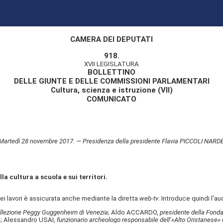
CAMERA DEI DEPUTATI
918.
XVII LEGISLATURA
BOLLETTINO
DELLE GIUNTE E DELLE COMMISSIONI PARLAMENTARI
Cultura, scienza e istruzione (VII)
COMUNICATO
Martedì 28 novembre 2017. — Presidenza della presidente Flavia PICCOLI NARDE
la cultura a scuola e sui territori.
dei lavori è assicurata anche mediante la diretta
web-tv
. Introduce quindi l'au
ollezione Peggy Guggenheim di Venezia
; Aldo ACCARDO,
presidente della Fonda
e
; Alessandro USAI,
funzionario archeologo responsabile dell’«Alto Oristanese» d