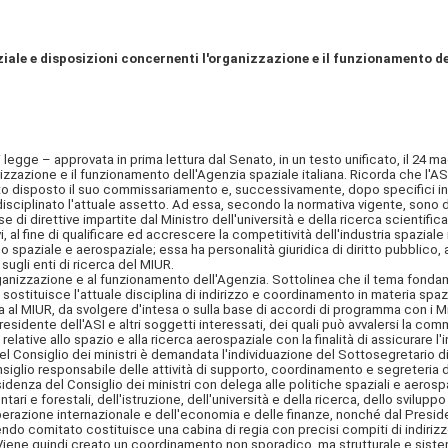
iale e disposizioni concernenti l'organizzazione e il funzionamento de
 legge – approvata in prima lettura dal Senato, in un testo unificato, il 24 ma
izzazione e il funzionamento dell'Agenzia spaziale italiana. Ricorda che l'AS
ato disposto il suo commissariamento e, successivamente, dopo specifici in
 disciplinato l'attuale assetto. Ad essa, secondo la normativa vigente, sono 
 di direttive impartite dal Ministro dell'università e della ricerca scientific
, al fine di qualificare ed accrescere la competitività dell'industria spazial
 spaziale e aerospaziale; essa ha personalità giuridica di diritto pubblico, 
ugli enti di ricerca del MIUR.
nizzazione e al funzionamento dell'Agenzia. Sottolinea che il tema fondamen
o sostituisce l'attuale disciplina di indirizzo e coordinamento in
materia spazi
 al MIUR, da svolgere d'intesa o sulla base di accordi di programma con i Minist
sidente dell'ASI e altri soggetti interessati, dei quali può avvalersi la commi
 relative allo spazio e alla ricerca aerospaziale con la finalità di assicurare 
del Consiglio dei ministri è demandata l'individuazione del Sottosegretario d
Consiglio responsabile delle attività di supporto, coordinamento e segreteria
idenza del Consiglio dei ministri con delega alle politiche spaziali e aerospa
entari e forestali, dell'istruzione, dell'università e della ricerca, dello svilu
cooperazione internazionale e dell'economia e delle finanze, nonché dal Presi
uendo comitato costituisce una cabina di regia con precisi compiti di indiriz
 Viene quindi creato un coordinamento non sporadico, ma strutturale e sistemat