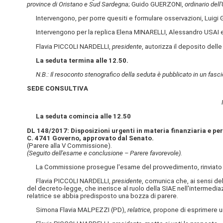
province di Oristano e Sud Sardegna
; Guido GUERZONI,
ordinario dell
Intervengono, per porre quesiti e formulare osservazioni, Luigi
Intervengono per la replica Elena MINARELLI, Alessandro USAI
Flavia PICCOLI NARDELLI,
presidente
, autorizza il deposito dell
La seduta termina alle 12.50.
N.B.: Il resoconto stenografico della seduta è pubblicato in un fasci
SEDE CONSULTIVA
La seduta comincia alle 12.50
DL 148/2017: Disposizioni urgenti in materia finanziaria e per 
C. 4741 Governo, approvato dal Senato.
(Parere alla V Commissione).
(Seguito dell'esame e conclusione – Parere favorevole).
La Commissione prosegue l'esame del provvedimento, rinviato n
Flavia PICCOLI NARDELLI,
presidente
, comunica che, ai sensi de
del decreto-legge, che inerisce al ruolo della SIAE nell'intermedia
relatrice se abbia predisposto una bozza di parere.
Simona Flavia MALPEZZI (PD),
relatrice,
propone di esprimere un