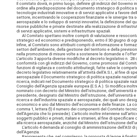
Il comitato dovrà, in primo luogo, definire gli indirizzi del Governo
ordine alla predisposizione del documento strategico di politica spa
tecnologie industriali innovative e di servizi applicativi a favore d
settore, incentivando le cooperazioni finanziarie e le sinergie tra s
aerospaziale e lo sviluppo di servizi innovativi; la definizione del q
risorse pubbliche e private destinate alla realizzazione di infrastr
di servizi applicativi, sistemi e infrastrutture spaziali.
Al Comitato spettano inoltre compiti di valutazione e resocontazion
strategici ed economici e predisponendo, entro il 30 giugno di ogni 
Infine, al Comitato sono attribuiti compiti di informazione e formaz
settori dell'ambiente, della gestione del territorio e della previsio
nella promozione di misure volte a sostenere le domande e l'offerta
L'articolo 3 apporta diverse modifiche al decreto legislativo n. 28 de
conformità con gli indirizzi del Governo, come promossi dal Comitat
funzioni di vigilanza e controllo attribuitegli, fatte salve le com
decreto legislativo relativamente all'attività dell'A.S.I., al fine di 
aerospaziale il Documento strategico di politica spaziale nazionale
ricerca, indicati nel Documento strategico di politica spaziale nazi
Consiglio dell'Agenzia spaziale europea (E.S.A.). Si modifica inoltr
nominato con decreto del Ministro dell'istruzione, dell'università e
presidente, designato dal Ministro dell'istruzione, dell'università 
ricerca e dell'industria spaziale e aerospaziale, dei quali uno desig
economico e uno dal Ministro dell'economia e delle finanze. La comp
comma 1, lettera
f)
) il numero dei componenti del Comitato tecnico 
dell'Agenzia che lo presiede). L'articolo inoltre interviene sull'art
soggetti pubblici e privati, italiani e stranieri, al fine di specific
alla ricerca aerospaziale, anziché dal Ministro dell'istruzione dell'un
L'articolo 4 demanda al consiglio di amministrazione dell'ASI di p
dell'Agenzia.
Rappresenta che, nel complesso, la proposta di legge è finalizzata