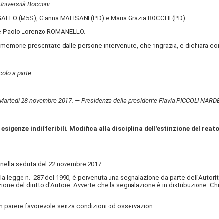
'Università Bocconi
.
 GALLO (M5S), Gianna MALISANI (PD) e Maria Grazia ROCCHI (PD).
 e Paolo Lorenzo ROMANELLO.
e memorie presentate dalle persone intervenute, che ringrazia, e dichiara co
colo a parte.
Martedì 28 novembre 2017. — Presidenza della presidente Flavia PICCOLI NARDE
esigenze indifferibili. Modifica alla disciplina dell'estinzione del reat
ella seduta del 22 novembre 2017.
lla legge n. 287 del 1990, è pervenuta una segnalazione da parte dell'Autorit
zione del diritto d'Autore. Avverte che la segnalazione è in distribuzione. C
 parere favorevole senza condizioni od osservazioni.