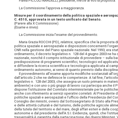
Flavia PICCOLI NARDELLI,
presidente
, mette ai voti la proposta.
La Commissione l'approva a maggioranza.
Misure per il coordinamento della politica spaziale e aerospaz
C. 4510, approvata in un testo unificato dal Senato.
(Parere alla X Commissione).
(Esame e rinvio).
La Commissione inizia l'esame del provvedimento.
Maria Grazia ROCCHI (PD),
relatrice
, specifica che la proposta di
politica spaziale e aerospaziale e disposizioni concernenti l'organ
CNR nella gestione del Piano spaziale nazionale. Nel 1993, era st
ordinamento, il decreto legislativo n. 128 del 4 giugno 2003 ne ha
nazionale, nonché il compito istituzionale di provvedere – sulla base
predisposizione di programmi scientifici, tecnologici ed applicativi
e diffondere la ricerca scientifica e tecnologica applicata al campo
ordinamento autonomo, ai sensi di quanto previsto dalla disciplina s
Il provvedimento all'esame apporta modifiche sostanziali all'orga
dall'articolo 2 che ne definisce le competenze. A tal fine, l'articol
legislativo n. 128 del 2003, che assegna un ruolo primario in materia
ambiente) e con uno o più gruppi di lavoro cui partecipa anche il Pre
dispone l'istituzione del Comitato interministeriale per le politiche
anche con riferimento ai servizi operativi correlati. Al Presidente 
politiche spaziali e aerospaziali e l'ufficio della Presidenza del 
Consiglio dei ministri, ovvero dal Sottosegretario di Stato alla Pres
e delle attività culturali e del turismo, delle politiche agricole alim
della tutela del territorio e del mare, degli affari esteri e della 
autonome e dal presidente dell'A.S.I. Evidenzia, quindi, che l'istit
trasversalità è garantita dalla partecipazione dei diversi Ministeri.