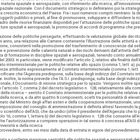
 in materia spaziale e aerospaziale, con riferimento alla ricerca, all'innovazi
ziale nazionale. Con il documento strategico si definiranno poi la strategia p
ella crescita economica del Paese. Fra i suoi numerosi compiti rientrano: la def
oggetti pubblici e privati, al fine di promuovere, sviluppare e diffondere la 
uadro delle risorse finanziarie disponibili per l'attuazione delle politiche spa
utture spaziali e aerospaziali; la promozione di accordi di programma che prev
e delle politiche perseguite, effettuando la valutazione globale dei ritorni 
anno, una relazione alle Camere contenente l'illustrazione delle attività e d
ione, consistenti nella promozione del trasferimento di conoscenze dal settore
ne e prevenzione delle calamità naturali e dei rischi derivanti dall'attività de
 di formazione in discipline spaziali e aerospaziali, tenendo conto annualme
l 2003. In particolare, viene modificato l'articolo 2, relativo alle finalità de
o interministeriale per le politiche relative allo spazio (comma 1, lett.
a)
, p
petenze attribuite espressamente al Comitato interministeriale (comma 1, lett.
specificare che l'Agenzia predispone, sulla base degli indirizzi del Comitato int
. Inoltre, la norma prevede che l'A.S.I. predisponga, sulla base degli indiriz
onale, il Documento di visione strategica per lo spazio. Vengono inoltre spec
e l'articolo 7, comma 2 del decreto legislativo n. 128, relativamente alla co
 della ricerca – sentito il Comitato interministeriale per le politiche relativ
e della ricerca, e da altri quattro 8 componenti, scelti tra personalità di e
nato dal Ministro degli affari esteri e della cooperazione internazionale, uno
osizione del consiglio di amministrazione è definita altresì favorendo la pre
scientifico dell'ASI, che da undici (oltre il presidente dell'Agenzia che lo p
icolo 16, comma 1, lettera
b)
del decreto legislativo n. 128 che consente all'A
are che l'autorizzazione a compiere operazioni in tal senso è concessa all'ASI d
iversità e della ricerca.
rovvedere, entro sei mesi dalla data di entrata in vigore del provvedimento
 a conferire maggiore centralità alle politiche spaziali e aerospaziali del