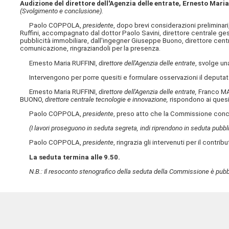
Audizione del direttore dell'Agenzia delle entrate, Ernesto Maria 
(Svolgimento e conclusione).
Paolo COPPOLA,
presidente
, dopo brevi considerazioni preliminari
Ruffini, accompagnato dal dottor Paolo Savini, direttore centrale gest
pubblicità immobiliare, dall'ingegner Giuseppe Buono, direttore cent
comunicazione, ringraziandoli per la presenza.
Ernesto Maria RUFFINI,
direttore dell'Agenzia delle entrate
, svolge un
Intervengono per porre quesiti e formulare osservazioni il deput
Ernesto Maria RUFFINI,
direttore dell'Agenzia delle entrate,
Franco M
BUONO,
direttore centrale tecnologie e innovazione,
rispondono ai quesit
Paolo COPPOLA,
presidente
, preso atto che la Commissione conc
(I lavori proseguono in seduta segreta, indi riprendono in seduta pubbl
Paolo COPPOLA,
presidente
, ringrazia gli intervenuti per il contri
La seduta termina alle 9.50.
N.B.: Il resoconto stenografico della seduta della Commissione è pubbl