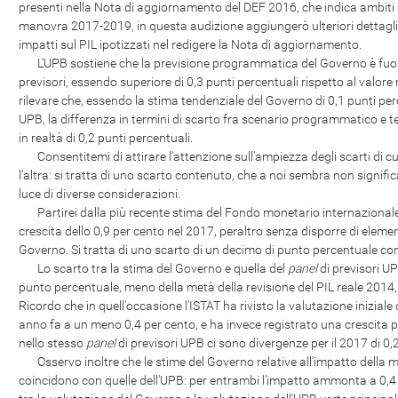
presenti nella Nota di aggiornamento del DEF 2016, che indica ambiti di
manovra 2017-2019, in questa audizione aggiungerò ulteriori dettagli 
impatti sul PIL ipotizzati nel redigere la Nota di aggiornamento.
L'UPB sostiene che la previsione programmatica del Governo è fuori l
previsori, essendo superiore di 0,3 punti percentuali rispetto al valore 
rilevare che, essendo la stima tendenziale del Governo di 0,1 punti perc
UPB, la differenza in termini di scarto fra scenario programmatico e 
in realtà di 0,2 punti percentuali.
Consentitemi di attirare l'attenzione sull'ampiezza degli scarti di cu
l'altra: si tratta di uno scarto contenuto, che a noi sembra non significa
luce di diverse considerazioni.
Partirei dalla più recente stima del Fondo monetario internazionale, il
crescita dello 0,9 per cento nel 2017, peraltro senza disporre di eleme
Governo. Si tratta di uno scarto di un decimo di punto percentuale con 
Lo scarto tra la stima del Governo e quella del
panel
di previsori U
punto percentuale, meno della metà della revisione del PIL reale 2014, 
Ricordo che in quell'occasione l'ISTAT ha rivisto la valutazione iniziale
anno fa a un meno 0,4 per cento, e ha invece registrato una crescita pa
nello stesso
panel
di previsori UPB ci sono divergenze per il 2017 di 0,
Osservo inoltre che le stime del Governo relative all'impatto della 
coincidono con quelle dell'UPB: per entrambi l'impatto ammonta a 0,4 p