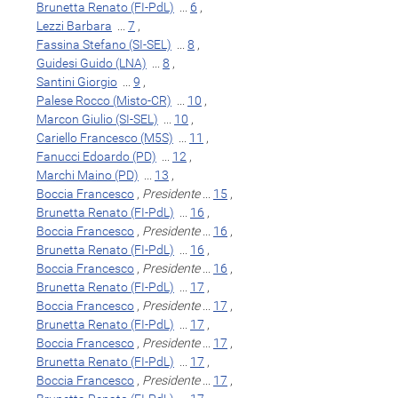
Brunetta Renato (FI-PdL)
...
6
,
Lezzi Barbara
...
7
,
Fassina Stefano (SI-SEL)
...
8
,
Guidesi Guido (LNA)
...
8
,
Santini Giorgio
...
9
,
Palese Rocco (Misto-CR)
...
10
,
Marcon Giulio (SI-SEL)
...
10
,
Cariello Francesco (M5S)
...
11
,
Fanucci Edoardo (PD)
...
12
,
Marchi Maino (PD)
...
13
,
Boccia Francesco
,
Presidente
...
15
,
Brunetta Renato (FI-PdL)
...
16
,
Boccia Francesco
,
Presidente
...
16
,
Brunetta Renato (FI-PdL)
...
16
,
Boccia Francesco
,
Presidente
...
16
,
Brunetta Renato (FI-PdL)
...
17
,
Boccia Francesco
,
Presidente
...
17
,
Brunetta Renato (FI-PdL)
...
17
,
Boccia Francesco
,
Presidente
...
17
,
Brunetta Renato (FI-PdL)
...
17
,
Boccia Francesco
,
Presidente
...
17
,