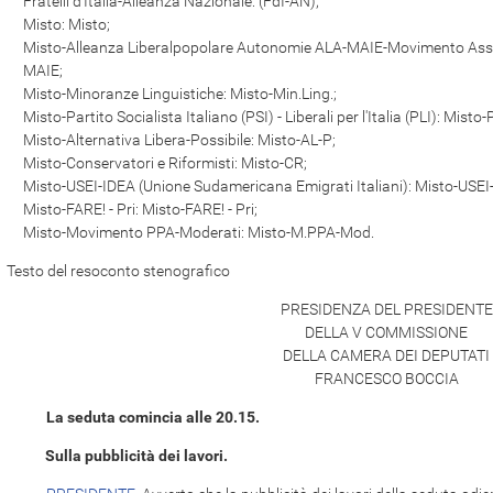
Fratelli d'Italia-Alleanza Nazionale: (FdI-AN);
Misto: Misto;
Misto-Alleanza Liberalpopolare Autonomie ALA-MAIE-Movimento Associa
MAIE;
Misto-Minoranze Linguistiche: Misto-Min.Ling.;
Misto-Partito Socialista Italiano (PSI) - Liberali per l'Italia (PLI): Misto-
Misto-Alternativa Libera-Possibile: Misto-AL-P;
Misto-Conservatori e Riformisti: Misto-CR;
Misto-USEI-IDEA (Unione Sudamericana Emigrati Italiani): Misto-USEI
Misto-FARE! - Pri: Misto-FARE! - Pri;
Misto-Movimento PPA-Moderati: Misto-M.PPA-Mod.
Testo del resoconto stenografico
PRESIDENZA DEL PRESIDENTE
DELLA V COMMISSIONE
DELLA CAMERA DEI DEPUTATI
FRANCESCO BOCCIA
La seduta comincia alle 20.15.
Sulla pubblicità dei lavori.