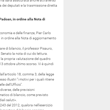
ierna sarà assicurata anche attraverso
ra dei deputati e la trasmissione diretta
Padoan, in ordine alla Nota di
'economia e delle finanze, Pier Carlo
2, in ordine alla Nota di aggiornamento
re di bilancio, il professor Pisauro,
Senato la nota di cui do lettura.
a propria valutazione del quadro
 ottobre ultimo scorso. Vi è quindi
all'articolo 18, comma 3, della legge
 illustri “i motivi per i quali ritiene
e dell'Ufficio”.
verse, delle previsioni
ico di bilancio, come previsto
ali saluti».
243 del 2012, qualora nell'esercizio