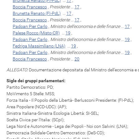
Brunetta Renato (FI-PdL)
...
17
,
Boccia Francesco
,
Presidente
...
17
,
Brunetta Renato (FI-PdL)
...
17
,
Boccia Francesco
,
Presidente
...
17
,
Padoan Pier Carlo
,
Ministro dell'economia e delle finanze
...
17
,
Palese Rocco (Misto-CR)
...
19
,
Padoan Pier Carlo
,
Ministro dell'economia e delle finanze
...
19
,
Fedriga Massimiliano (LNA)
...
19
,
Padoan Pier Carlo
,
Ministro dell'economia e delle finanze
...
19
,
Boccia Francesco
,
Presidente
...
20
ALLEGATO:
Documentazione depositata dal Ministro dell'economia e de
Sigle dei gruppi parlamentari:
Partito Democratico: PD;
MoVimento 5 Stelle: M5S;
Forza Italia - Il Popolo della Libertà- Berlusconi Presidente: (FI-PdL);
Area Popolare (NCD-UDC): (AP);
Sinistra Italiana-Sinistra Ecologia Libertà: SI-SEL;
Scelta Civica per l'Italia: (SCpI);
Lega Nord e Autonomie - Lega dei Popoli - Noi con Salvini: (LNA);
Democrazia Solidale-Centro Democratico: (DeS-CD);