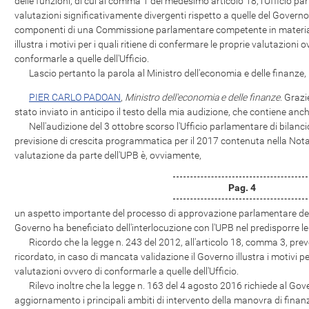
delle funzioni, di cui al comma 1 del medesimo articolo 18, l'Ufficio p
valutazioni significativamente divergenti rispetto a quelle del Governo
componenti di una Commissione parlamentare competente in materia d
illustra i motivi per i quali ritiene di confermare le proprie valutazioni
conformarle a quelle dell'Ufficio.
Lascio pertanto la parola al Ministro dell'economia e delle finanze,
PIER CARLO PADOAN
,
Ministro dell'economia e delle finanze
. Grazi
stato inviato in anticipo il testo della mia audizione, che contiene anch
Nell'audizione del 3 ottobre scorso l'Ufficio parlamentare di bilancio
previsione di crescita programmatica per il 2017 contenuta nella Not
valutazione da parte dell'UPB è, ovviamente,
Pag. 4
un aspetto importante del processo di approvazione parlamentare del
Governo ha beneficiato dell'interlocuzione con l'UPB nel predisporre le 
Ricordo che la legge n. 243 del 2012, all'articolo 18, comma 3, pre
ricordato, in caso di mancata validazione il Governo illustra i motivi pe
valutazioni ovvero di conformarle a quelle dell'Ufficio.
Rilevo inoltre che la legge n. 163 del 4 agosto 2016 richiede al Gover
aggiornamento i principali ambiti di intervento della manovra di finanz