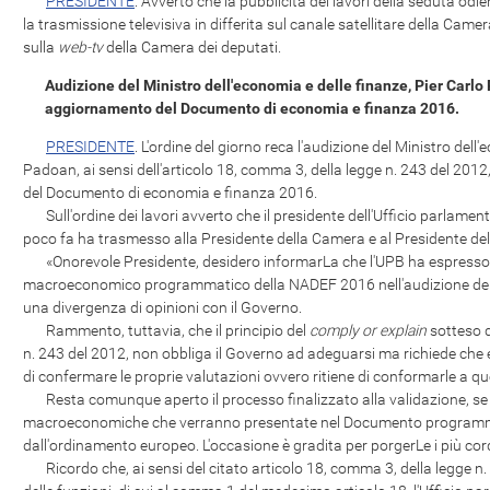
PRESIDENTE
. Avverto che la pubblicità dei lavori della seduta od
la trasmissione televisiva in differita sul canale satellitare della Came
sulla
web-tv
della Camera dei deputati.
Audizione del Ministro dell'economia e delle finanze, Pier Carlo 
aggiornamento del Documento di economia e finanza 2016.
PRESIDENTE
. L'ordine del giorno reca l'audizione del Ministro dell
Padoan, ai sensi dell'articolo 18, comma 3, della legge n. 243 del 201
del Documento di economia e finanza 2016.
Sull'ordine dei lavori avverto che il presidente dell'Ufficio parlamenta
poco fa ha trasmesso alla Presidente della Camera e al Presidente del 
«Onorevole Presidente, desidero informarLa che l'UPB ha espresso l
macroeconomico programmatico della NADEF 2016 nell'audizione del 3
una divergenza di opinioni con il Governo.
Rammento, tuttavia, che il principio del
comply or explain
sotteso d
n. 243 del 2012, non obbliga il Governo ad adeguarsi ma richiede che esso
di confermare le proprie valutazioni ovvero ritiene di conformarle a quell
Resta comunque aperto il processo finalizzato alla validazione, se di
macroeconomiche che verranno presentate nel Documento programmat
dall'ordinamento europeo. L'occasione è gradita per porgerLe i più cordi
Ricordo che, ai sensi del citato articolo 18, comma 3, della legge n. 