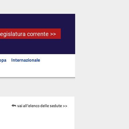
Legislatura corrente >>
opa
Internazionale
vai all'elenco delle sedute >>