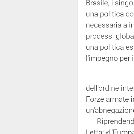
Brasile, i sing
una politica c
necessaria a in
processi globa
una politica es
l'impegno per 
dell'ordine in
Forze armate i
un'abnegazion
Riprendendo a
Letta: «L'Europ