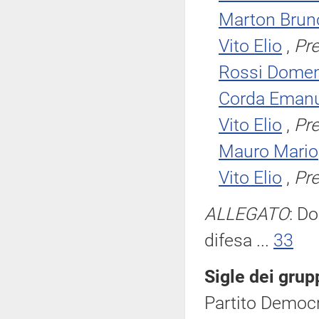
Marton Brun
Vito Elio
,
Pr
Rossi Domen
Corda Emanu
Vito Elio
,
Pr
Mauro Mario
Vito Elio
,
Pr
ALLEGATO
: D
difesa ...
33
Sigle dei grup
Partito Democr