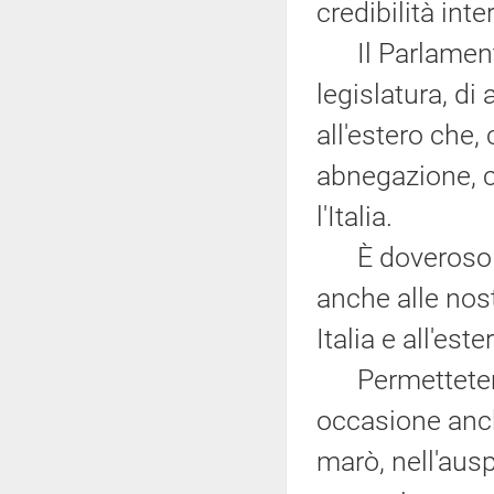
credibilità int
Il Parlamento
legislatura, di 
all'estero che, 
abnegazione, c
l'Italia.
È doveroso es
anche alle nos
Italia e all'es
Permettetemi,
occasione anch
marò, nell'ausp