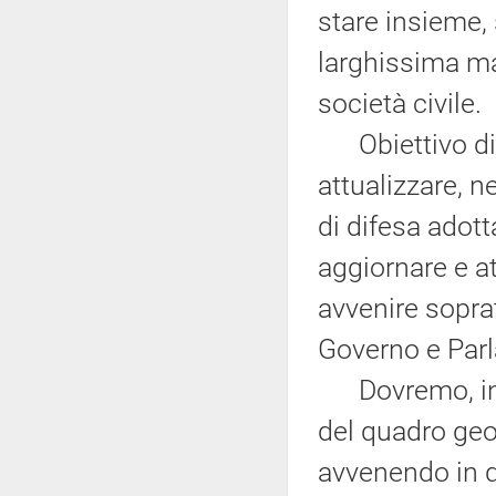
stare insieme,
larghissima ma
società civile.
Obiettivo di q
attualizzare, n
di difesa adot
aggiornare e at
avvenire soprat
Governo e Par
Dovremo, in q
del quadro geo
avvenendo in qu