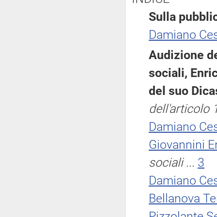
Sulla pubblic
Damiano Ce
Audizione de
sociali, Enr
del suo Dica
dell'articol
Damiano Ce
Giovannini E
sociali
...
3
Damiano Ce
Bellanova Te
Pizzolante S