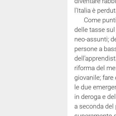
diventare rabbi
l'Italia è perdut
Come punti spe
delle tasse sul
neo-assunti; d
persone a bass
dell'apprendist
riforma del mer
giovanile; fare
le due emergen
in deroga e del
a seconda del p
superamento d