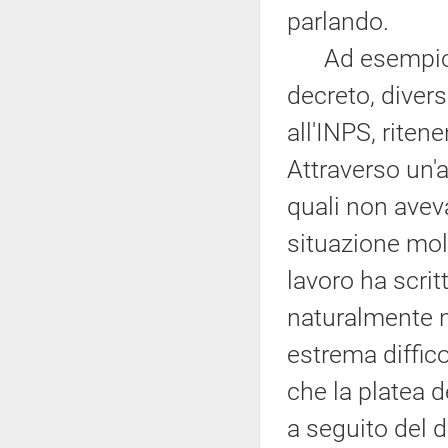
parlando.
Ad esempio, s
decreto, diver
all'INPS, riten
Attraverso un'
quali non avev
situazione mol
lavoro ha scri
naturalmente n
estrema diffico
che la platea d
a seguito del d