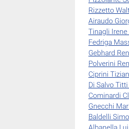
Rizzetto Wal
Airaudo Gior
Tinagli Irene
Fedriga Mass
Gebhard Rena
Polverini Re
Ciprini Tizi
Di Salvo Titti
Cominardi C
Gnecchi Mari
Baldelli Sim
Albanella Lui