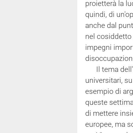
proietterà la l
quindi, di un'
anche dal punt
nel cosiddett
impegni importa
disoccupazione
Il tema dell'a
universitari, s
esempio di arg
queste settima
di mettere insi
europee, ma sop