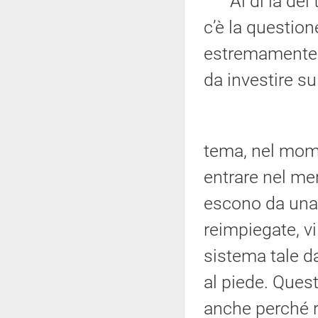
Al di là del t
c’è la question
estremamente c
da investire s
tema, nel mome
entrare nel mer
escono da una
reimpiegate, v
sistema tale da
al piede. Ques
anche perché r