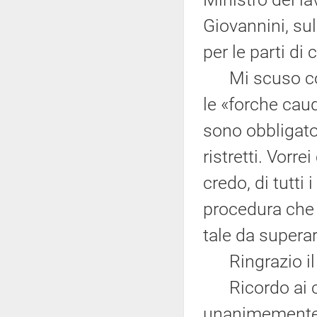
Giovannini, su
per le parti d
Mi scuso con 
le «forche caud
sono obbligato
ristretti. Vorr
credo, di tutti
procedura che
tale da supera
Ringrazio il M
Ricordo ai co
unanimemente n