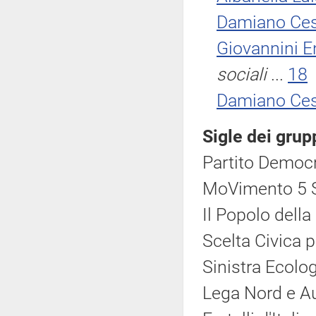
Damiano Ce
Giovannini E
sociali
...
18
Damiano Ce
Sigle dei grup
Partito Democr
MoVimento 5 S
Il Popolo della
Scelta Civica pe
Sinistra Ecolog
Lega Nord e A