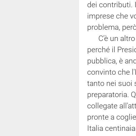
dei contributi.
imprese che vog
problema, però 
C’è un altro t
perché il Presi
pubblica, è an
convinto che l'
tanto nei suoi 
preparatoria. 
collegate all'a
pronte a coglie
Italia centinai