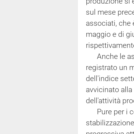
produzione si 
sul mese preced
associati, che 
maggio e di giu
rispettivamente
Anche le aspe
registrato un 
dell'indice set
avvicinato alla
dell'attività pr
Pure per i co
stabilizzazione
progressiva at