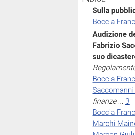
Sulla pubblic
Boccia Fran
Audizione de
Fabrizio Sac
suo dicaste
Regolament
Boccia Fran
Saccomanni 
finanze
...
3
Boccia Fran
Marchi Main
Marcon Giuli