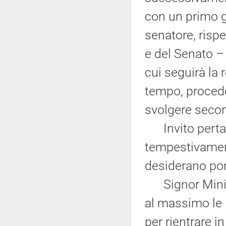
con un primo gi
senatore, risp
e del Senato – 
cui seguirà la 
tempo, procede
svolgere seco
Invito pertant
tempestivament
desiderano por
Signor Ministr
al massimo le 1
per rientrare in