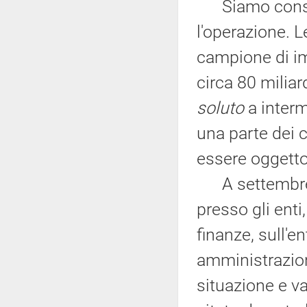
Siamo consape
l'operazione. L
campione di i
circa 80 miliar
soluto
a interm
una parte dei c
essere oggetto
A settembre av
presso gli enti
finanze, sull'e
amministrazioni
situazione e v