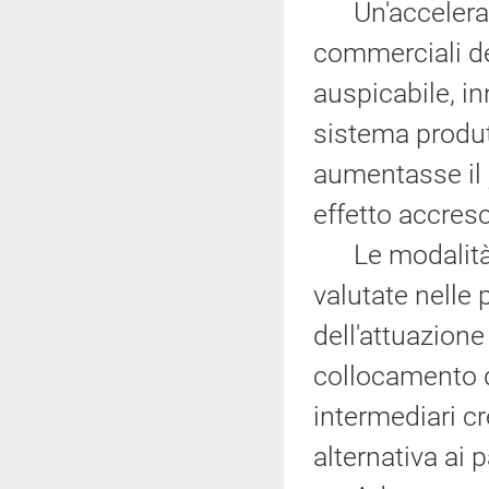
Un'accelerazi
commerciali de
auspicabile, in
sistema produt
aumentasse il
effetto accresci
Le modalità d
valutate nelle
dell'attuazione
collocamento dei
intermediari cre
alternativa ai 