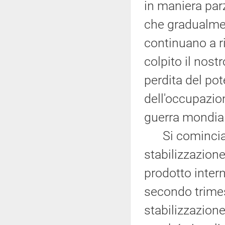
in maniera parz
che gradualme
continuano a r
colpito il nost
perdita del pot
dell'occupazion
guerra mondial
Si cominciano,
stabilizzazion
prodotto interno
secondo trime
stabilizzazione