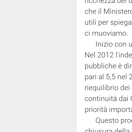
ricchezza dei 
che il Ministe
utili per spieg
ci muoviamo.
Inizio con una
Nel 2012 l'ind
pubbliche è dim
pari al 5,5 nel 
riequilibrio de
continuità dai 
priorità importa
Questo process
chiusura della