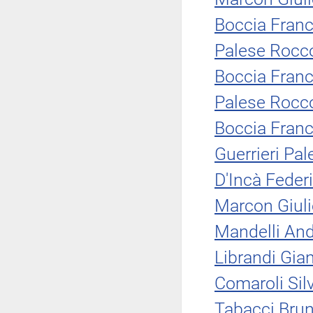
Boccia Fran
Palese Rocc
Boccia Fran
Palese Rocc
Boccia Fran
Guerrieri Pal
D'Incà Feder
Marcon Giuli
Mandelli An
Librandi Gia
Comaroli Sil
Tabacci Brun