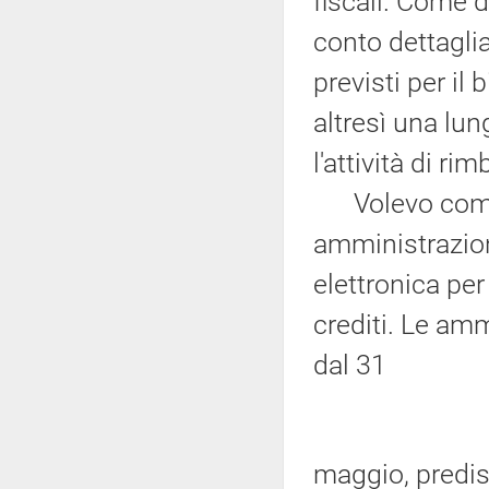
fiscali. Come d
conto dettaglia
previsti per il
altresì una lu
l'attività di ri
Volevo comunq
amministrazion
elettronica per 
crediti. Le amm
dal 31
maggio, predisp