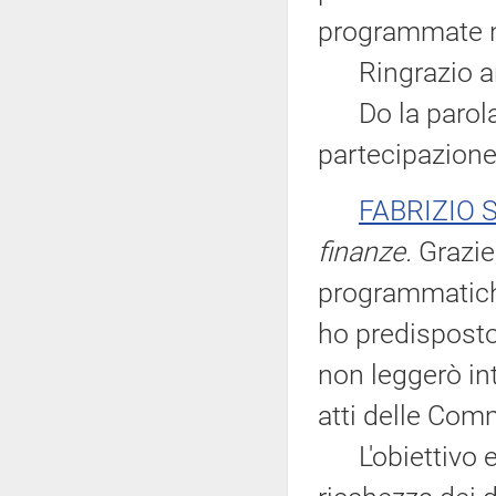
programmate n
Ringrazio anch
Do la parola a
partecipazione
FABRIZIO
finanze.
Grazie,
programmatiche
ho predisposto
non leggerò in
atti delle Com
L'obiettivo er