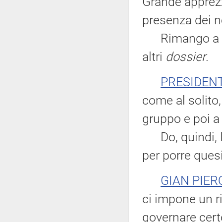
Grande apprezz
presenza dei no
Rimango a di
altri
dossier
.
PRESIDEN
come al solito
gruppo e poi a t
Do, quindi, la
per porre quesi
GIAN PIER
ci impone un r
governare certe