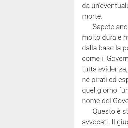
da un'eventual
morte.
Sapete anche c
molto dura e m
dalla base la p
come il Govern
tutta evidenza,
né pirati ed es
quel giorno fun
nome del Gover
Questo è stat
avvocati. Il gi