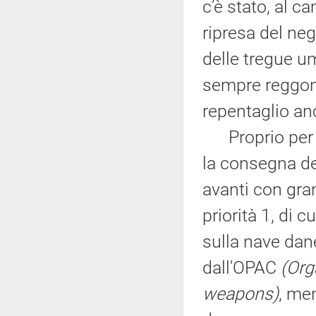
c’è stato, al c
ripresa del neg
delle tregue u
sempre reggono
repentaglio an
Proprio per le 
la consegna de
avanti con gran
priorità 1, di c
sulla nave dan
dall'OPAC
(Org
weapons)
, men