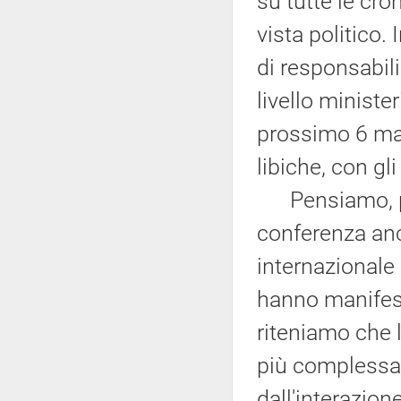
su tutte le cr
vista politico.
di responsabil
livello minister
prossimo 6 mar
libiche, con gli
Pensiamo, per
conferenza anc
internazionale
hanno manifest
riteniamo che l
più complessa 
dall'interazione