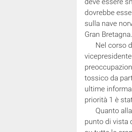
deve essere sm
dovrebbe esser
sulla nave nor
Gran Bretagna
Nel corso di un
vicepresidente
preoccupazione
tossico da par
ultime informaz
priorità 1 è st
Quanto alla Li
punto di vista