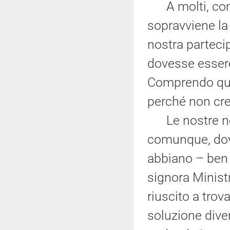
A molti, come
sopravviene la 
nostra parteci
dovesse essere 
Comprendo ques
perché non cre
Le nostre non
comunque, dov
abbiano – ben a
signora Ministr
riuscito a trov
soluzione diver