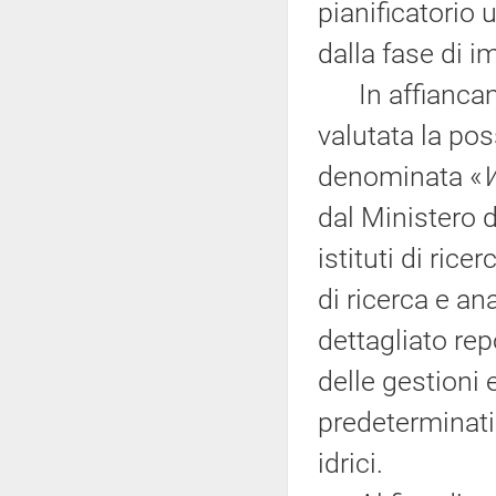
pianificatorio 
dalla fase di i
In affiancamen
valutata la pos
denominata «
W
dal Ministero d
istituti di ric
di ricerca e an
dettagliato re
delle gestioni 
predeterminati 
idrici.