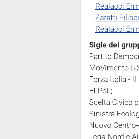
Realacci Er
Zaratti Filibe
Realacci Er
Sigle dei grup
Partito Democr
MoVimento 5 S
Forza Italia - 
FI-PdL;
Scelta Civica pe
Sinistra Ecolog
Nuovo Centro-
Lega Nord e A