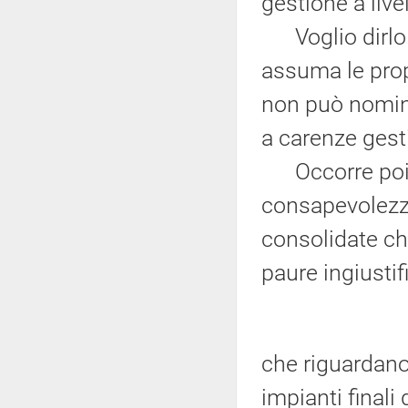
gestione a livel
Voglio dirlo 
assuma le propr
non può nomin
a carenze gestio
Occorre poi af
consapevolezza
consolidate ch
paure ingiustif
che riguardano
impianti finali 