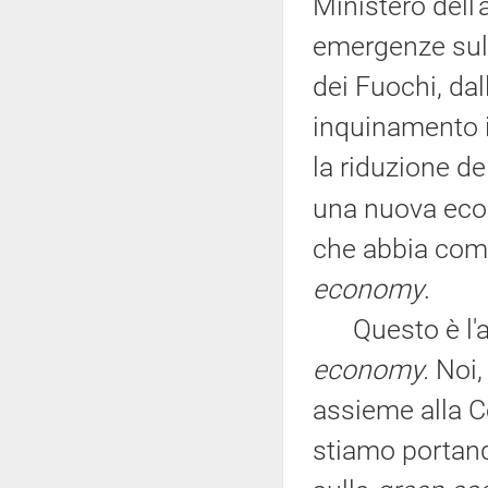
Ministero dell
emergenze sul 
dei Fuochi, dal
inquinamento i
la riduzione de
una nuova econ
che abbia come
economy
.
Questo è l'an
economy.
Noi,
assieme alla C
stiamo portand