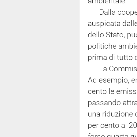
ambientale.
Dalla coopera
auspicata dall
dello Stato, p
politiche ambi
prima di tutto 
La Commission
Ad esempio, ent
cento le emissi
passando attr
una riduzione 
per cento al 20
forse quarta ri