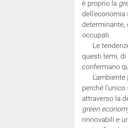
è proprio la
gr
dell'economia s
determinante, 
occupati.
Le tendenze e
questi temi, di
confermano qu
L'ambiente può
perché l'unico
attraverso la d
green econom
rinnovabili e u