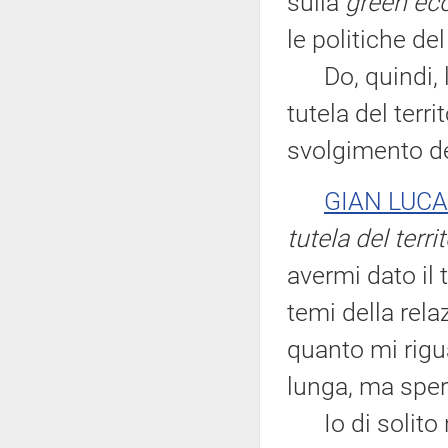
sulla
green e
le politiche de
Do, quindi, la
tutela del terri
svolgimento de
GIAN LUCA
tutela del terri
avermi dato il
temi della rela
quanto mi rigua
lunga, ma sper
Io di solito n